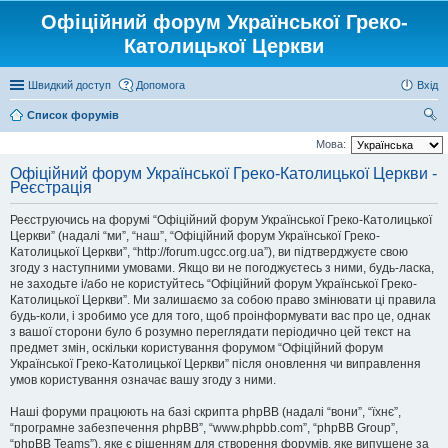
Офіційний форум Української Греко-
Католицької Церкви
Швидкий доступ
Допомога
Вхід
Список форумів
ош
Мова:
ук
Офіційний форум Української Греко-Католицької Церкви -
Реєстрація
Реєструючись на форумі “Офіційний форум Української Греко-Католицької
Церкви” (надалі “ми”, “наш”, “Офіційний форум Української Греко-
Католицької Церкви”, “http://forum.ugcc.org.ua”), ви підтверджуєте свою
згоду з наступними умовами. Якщо ви не погоджуєтесь з ними, будь-ласка,
не заходьте і/або не користуйтесь “Офіційний форум Української Греко-
Католицької Церкви”. Ми залишаємо за собою право змінювати ці правила
будь-коли, і зробимо усе для того, щоб проінформувати вас про це, однак
з вашої сторони було б розумно переглядати періодично цей текст на
предмет змін, оскільки користування форумом “Офіційний форум
Української Греко-Католицької Церкви” після оновлення чи виправлення
умов користування означає вашу згоду з ними.
Наші форуми працюють на базі скрипта phpBB (надалі “вони”, “їхнє”,
“програмне забезпечення phpBB”, “www.phpbb.com”, “phpBB Group”,
“phpBB Teams”), яке є рішенням для створення форумів, яке випущене за