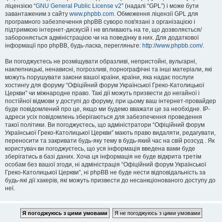
ліцензією “
GNU General Public License v2
” (надалі “GPL”) і може бути
завантаженим з сайту
www.phpbb.com
. Обмеження ліцензії GPL для
програмного забезпечення phpBB суворо пов'язані з організацією і
підтримкою інтернет-дискусій і не впливають на те, що дозволяється/
забороняється адміністрацією чи на поведінку в них. Для додаткової
інформації про phpBB, будь-ласка, перегляньте:
http://www.phpbb.com/
.
Ви погоджуєтесь не розміщувати образливі, непристойні, вульгарні,
наклепницькі, ненависні, погрозливі, порнографічні та інші матеріали, які
можуть порушувати закони вашої країни, країни, яка надає послуги
хостингу для форуму “Офіційний форум Української Греко-Католицької
Церкви” чи міжнародне право. Такі дії можуть призвести до негайної і
постійної відмови у доступі до форуму, при цьому ваш інтернет-провайдер
буде повідомлений про це, якщо ми будемо вважати це за необхідне. IP-
адреси усіх повідомлень зберігаються для забезпечення проведення
такої політики. Ви погоджуєтесь, що адміністратори “Офіційний форум
Української Греко-Католицької Церкви” мають право видаляти, редагувати,
переносити та закривати будь-яку тему в будь-який час на свій розсуд . Як
користувач ви погоджуєтесь, що уся інформація введена вами буде
зберігатись в базі даних. Хоча ця інформація не буде відкрита третім
особам без вашої згоди, ні адміністрація “Офіційний форум Української
Греко-Католицької Церкви”, ні phpBB не буде нести відповідальність за
будь-які дії хакерів, які можуть призвести до несанкціонованого доступу до
неї.