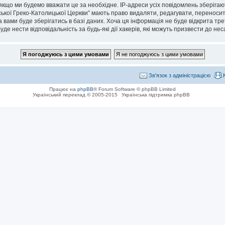
кщо ми будемо вважати це за необхідне. IP-адреси усіх повідомлень зберігаю
кої Греко-Католицької Церкви” мають право видаляти, редагувати, переносити 
 вами буде зберігатись в базі даних. Хоча ця інформація не буде відкрита тре
де нести відповідальність за будь-які дії хакерів, які можуть призвести до не
Зв'язок з адміністрацією
Працює на
phpBB
® Forum Software © phpBB Limited
Український переклад © 2005-2015
Українська підтримка phpBB