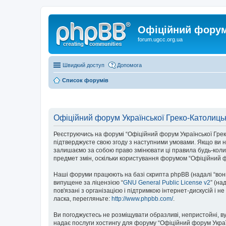
Офіційний форум 
forum.ugcc.org.ua
Швидкий доступ
Допомога
Список форумів
Офіційний форум Української Греко-Католицьк
Реєструючись на форумі “Офіційний форум Української Греко-К
підтверджуєте свою згоду з наступними умовами. Якщо ви не
залишаємо за собою право змінювати ці правила будь-коли,
предмет змін, оскільки користування форумом “Офіційний ф
Наші форуми працюють на базі скрипта phpBB (надалі “вони”
випущене за ліцензією “
GNU General Public License v2
” (на
пов'язані з організацією і підтримкою інтернет-дискусій і 
ласка, перегляньте:
http://www.phpbb.com/
.
Ви погоджуєтесь не розміщувати образливі, непристойні, вул
надає послуги хостингу для форуму “Офіційний форум Українс