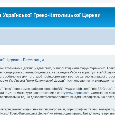
Української Греко-Католицької Церкви
ої Церкви - Реєстрація
атолицької Церкви” (надалі “ми”, “наш”, “Офіційний форум Української Греко-Ка
 погоджуєтесь з ними, будь-ласка, не заходьте і/або не користуйтесь “Офіцій
 і зробимо усе для того, щоб проінформувати вас про це, однак з вашої стор
орум Української Греко-Католицької Церкви” після оновлення чи виправлення 
, “їхнє”, “програмне забезпечення phpBB”, “www.phpbb.com”, “phpBB Group”, 
далі “GPL”) і може бути завантаженим з сайту
www.phpbb.com
. Обмеження ліце
не впливають на те, що дозволяється/забороняється адміністрацією чи на поведі
ьгарні, наклепницькі, ненависні, погрозливі, порнографічні та інші матеріали,
ької Греко-Католицької Церкви” чи міжнародне право. Такі дії можуть призвест