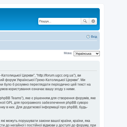
Вхід
Мова:
толицької Церкви”, “http://forum.ugcc.org.ua”), ви
ний форум Української Греко-Католицької Церкви”. Ми
они було б розумно переглядати періодично цей текст на
умов користування означає вашу згоду з ними.
“phpBB Teams”), яке є рішенням для створення форумів, яке
нзії GPL для програмного забезпечення phpBB суворо
нку в них. Для додаткової інформації про phpBB, будь-
 які можуть порушувати закони вашої країни, країни, яка
и до негайної і постійної відмови у доступі до форуму, при