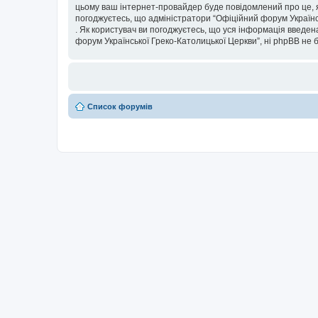
цьому ваш інтернет-провайдер буде повідомлений про це, я
погоджуєтесь, що адміністратори “Офіційний форум Українсь
. Як користувач ви погоджуєтесь, що уся інформація введена
форум Української Греко-Католицької Церкви”, ні phpBB не бу
Список форумів