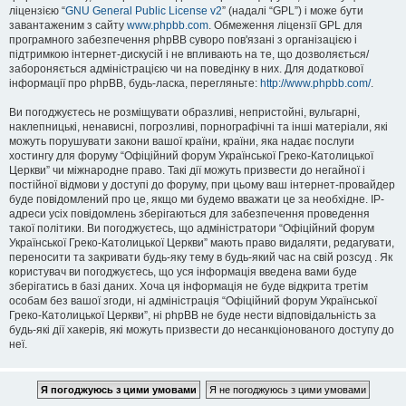
ліцензією “
GNU General Public License v2
” (надалі “GPL”) і може бути
завантаженим з сайту
www.phpbb.com
. Обмеження ліцензії GPL для
програмного забезпечення phpBB суворо пов'язані з організацією і
підтримкою інтернет-дискусій і не впливають на те, що дозволяється/
забороняється адміністрацією чи на поведінку в них. Для додаткової
інформації про phpBB, будь-ласка, перегляньте:
http://www.phpbb.com/
.
Ви погоджуєтесь не розміщувати образливі, непристойні, вульгарні,
наклепницькі, ненависні, погрозливі, порнографічні та інші матеріали, які
можуть порушувати закони вашої країни, країни, яка надає послуги
хостингу для форуму “Офіційний форум Української Греко-Католицької
Церкви” чи міжнародне право. Такі дії можуть призвести до негайної і
постійної відмови у доступі до форуму, при цьому ваш інтернет-провайдер
буде повідомлений про це, якщо ми будемо вважати це за необхідне. IP-
адреси усіх повідомлень зберігаються для забезпечення проведення
такої політики. Ви погоджуєтесь, що адміністратори “Офіційний форум
Української Греко-Католицької Церкви” мають право видаляти, редагувати,
переносити та закривати будь-яку тему в будь-який час на свій розсуд . Як
користувач ви погоджуєтесь, що уся інформація введена вами буде
зберігатись в базі даних. Хоча ця інформація не буде відкрита третім
особам без вашої згоди, ні адміністрація “Офіційний форум Української
Греко-Католицької Церкви”, ні phpBB не буде нести відповідальність за
будь-які дії хакерів, які можуть призвести до несанкціонованого доступу до
неї.