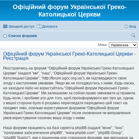
Офіційний форум Української Греко-
Католицької Церкви
Швидкий доступ
Допомога
Вхід
Список форумів
ош
Мова:
ук
Офіційний форум Української Греко-Католицької Церкви -
Реєстрація
Реєструючись на форумі “Офіційний форум Української Греко-Католицької
Церкви” (надалі “ми”, “наш”, “Офіційний форум Української Греко-
Католицької Церкви”, “http://forum.ugcc.org.ua”), ви підтверджуєте свою
згоду з наступними умовами. Якщо ви не погоджуєтесь з ними, будь-ласка,
не заходьте і/або не користуйтесь “Офіційний форум Української Греко-
Католицької Церкви”. Ми залишаємо за собою право змінювати ці правила
будь-коли, і зробимо усе для того, щоб проінформувати вас про це, однак
з вашої сторони було б розумно переглядати періодично цей текст на
предмет змін, оскільки користування форумом “Офіційний форум
Української Греко-Католицької Церкви” після оновлення чи виправлення
умов користування означає вашу згоду з ними.
Наші форуми працюють на базі скрипта phpBB (надалі “вони”, “їхнє”,
“програмне забезпечення phpBB”, “www.phpbb.com”, “phpBB Group”,
“phpBB Teams”), яке є рішенням для створення форумів, яке випущене за