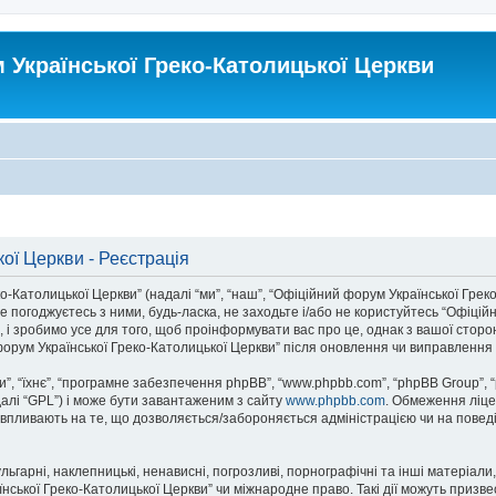
Української Греко-Католицької Церкви
ої Церкви - Реєстрація
атолицької Церкви” (надалі “ми”, “наш”, “Офіційний форум Української Греко-Ка
 погоджуєтесь з ними, будь-ласка, не заходьте і/або не користуйтесь “Офіцій
 і зробимо усе для того, щоб проінформувати вас про це, однак з вашої стор
орум Української Греко-Католицької Церкви” після оновлення чи виправлення 
, “їхнє”, “програмне забезпечення phpBB”, “www.phpbb.com”, “phpBB Group”, 
далі “GPL”) і може бути завантаженим з сайту
www.phpbb.com
. Обмеження ліце
не впливають на те, що дозволяється/забороняється адміністрацією чи на поведі
ьгарні, наклепницькі, ненависні, погрозливі, порнографічні та інші матеріали,
ької Греко-Католицької Церкви” чи міжнародне право. Такі дії можуть призвест