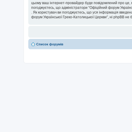
цьому ваш інтернет-провайдер буде повідомлений про це, я
погоджуєтесь, що адміністратори “Офіційний форум Українсь
. Як користувач ви погоджуєтесь, що уся інформація введена
форум Української Греко-Католицької Церкви”, ні phpBB не бу
Список форумів