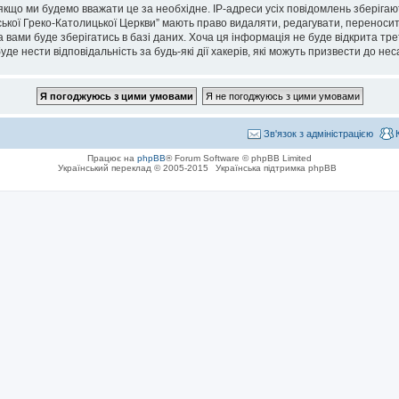
кщо ми будемо вважати це за необхідне. IP-адреси усіх повідомлень зберігаю
кої Греко-Католицької Церкви” мають право видаляти, редагувати, переносити 
 вами буде зберігатись в базі даних. Хоча ця інформація не буде відкрита тре
де нести відповідальність за будь-які дії хакерів, які можуть призвести до не
Зв'язок з адміністрацією
Працює на
phpBB
® Forum Software © phpBB Limited
Український переклад © 2005-2015
Українська підтримка phpBB