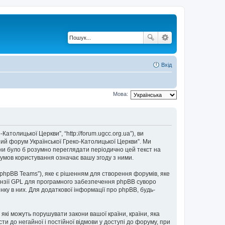
Вхід
Мова:
толицької Церкви”, “http://forum.ugcc.org.ua”), ви
ний форум Української Греко-Католицької Церкви”. Ми
они було б розумно переглядати періодично цей текст на
умов користування означає вашу згоду з ними.
“phpBB Teams”), яке є рішенням для створення форумів, яке
нзії GPL для програмного забезпечення phpBB суворо
нку в них. Для додаткової інформації про phpBB, будь-
 які можуть порушувати закони вашої країни, країни, яка
и до негайної і постійної відмови у доступі до форуму, при