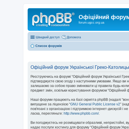
Офіційний форум 
forum.ugcc.org.ua
Швидкий доступ
Допомога
Список форумів
Офіційний форум Української Греко-Католицьк
Реєструючись на форумі “Офіційний форум Української Греко-К
підтверджуєте свою згоду з наступними умовами. Якщо ви не
залишаємо за собою право змінювати ці правила будь-коли,
предмет змін, оскільки користування форумом “Офіційний ф
Наші форуми працюють на базі скрипта phpBB (надалі “вони”
випущене за ліцензією “
GNU General Public License v2
” (на
пов'язані з організацією і підтримкою інтернет-дискусій і 
ласка, перегляньте:
http://www.phpbb.com/
.
Ви погоджуєтесь не розміщувати образливі, непристойні, вул
надає послуги хостингу для форуму “Офіційний форум Українс