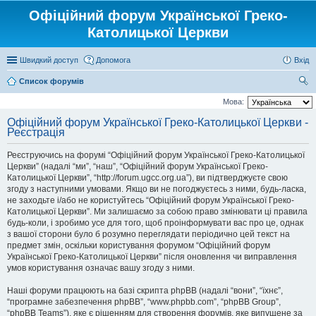
Офіційний форум Української Греко-
Католицької Церкви
Швидкий доступ
Допомога
Вхід
Список форумів
ош
Мова:
ук
Офіційний форум Української Греко-Католицької Церкви -
Реєстрація
Реєструючись на форумі “Офіційний форум Української Греко-Католицької
Церкви” (надалі “ми”, “наш”, “Офіційний форум Української Греко-
Католицької Церкви”, “http://forum.ugcc.org.ua”), ви підтверджуєте свою
згоду з наступними умовами. Якщо ви не погоджуєтесь з ними, будь-ласка,
не заходьте і/або не користуйтесь “Офіційний форум Української Греко-
Католицької Церкви”. Ми залишаємо за собою право змінювати ці правила
будь-коли, і зробимо усе для того, щоб проінформувати вас про це, однак
з вашої сторони було б розумно переглядати періодично цей текст на
предмет змін, оскільки користування форумом “Офіційний форум
Української Греко-Католицької Церкви” після оновлення чи виправлення
умов користування означає вашу згоду з ними.
Наші форуми працюють на базі скрипта phpBB (надалі “вони”, “їхнє”,
“програмне забезпечення phpBB”, “www.phpbb.com”, “phpBB Group”,
“phpBB Teams”), яке є рішенням для створення форумів, яке випущене за