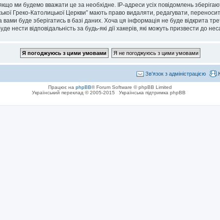
кщо ми будемо вважати це за необхідне. IP-адреси усіх повідомлень зберігаю
кої Греко-Католицької Церкви” мають право видаляти, редагувати, переносити 
 вами буде зберігатись в базі даних. Хоча ця інформація не буде відкрита тре
де нести відповідальність за будь-які дії хакерів, які можуть призвести до не
Зв'язок з адміністрацією
Працює на
phpBB
® Forum Software © phpBB Limited
Український переклад © 2005-2015
Українська підтримка phpBB