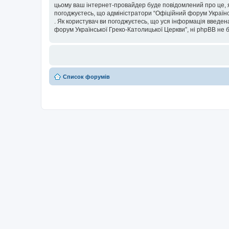
цьому ваш інтернет-провайдер буде повідомлений про це, я
погоджуєтесь, що адміністратори “Офіційний форум Українсь
. Як користувач ви погоджуєтесь, що уся інформація введена
форум Української Греко-Католицької Церкви”, ні phpBB не бу
Список форумів