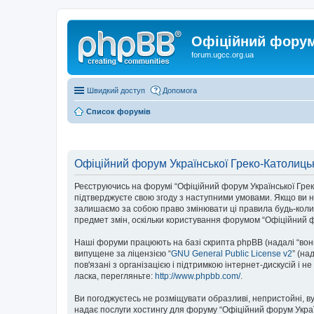
Офіційний форум 
forum.ugcc.org.ua
Швидкий доступ
Допомога
Список форумів
Офіційний форум Української Греко-Католицьк
Реєструючись на форумі “Офіційний форум Української Греко-К
підтверджуєте свою згоду з наступними умовами. Якщо ви не
залишаємо за собою право змінювати ці правила будь-коли,
предмет змін, оскільки користування форумом “Офіційний ф
Наші форуми працюють на базі скрипта phpBB (надалі “вони”
випущене за ліцензією “
GNU General Public License v2
” (на
пов'язані з організацією і підтримкою інтернет-дискусій і 
ласка, перегляньте:
http://www.phpbb.com/
.
Ви погоджуєтесь не розміщувати образливі, непристойні, вул
надає послуги хостингу для форуму “Офіційний форум Українс