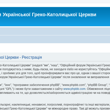
Української Греко-Католицької Церкви
ої Церкви - Реєстрація
атолицької Церкви” (надалі “ми”, “наш”, “Офіційний форум Української Греко-Ка
 погоджуєтесь з ними, будь-ласка, не заходьте і/або не користуйтесь “Офіцій
 і зробимо усе для того, щоб проінформувати вас про це, однак з вашої стор
орум Української Греко-Католицької Церкви” після оновлення чи виправлення 
, “їхнє”, “програмне забезпечення phpBB”, “www.phpbb.com”, “phpBB Group”, 
далі “GPL”) і може бути завантаженим з сайту
www.phpbb.com
. Обмеження ліце
не впливають на те, що дозволяється/забороняється адміністрацією чи на поведі
ьгарні, наклепницькі, ненависні, погрозливі, порнографічні та інші матеріали,
ької Греко-Католицької Церкви” чи міжнародне право. Такі дії можуть призвест