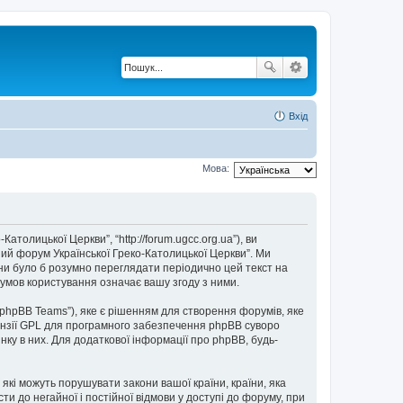
Вхід
Мова:
толицької Церкви”, “http://forum.ugcc.org.ua”), ви
ний форум Української Греко-Католицької Церкви”. Ми
они було б розумно переглядати періодично цей текст на
умов користування означає вашу згоду з ними.
“phpBB Teams”), яке є рішенням для створення форумів, яке
нзії GPL для програмного забезпечення phpBB суворо
нку в них. Для додаткової інформації про phpBB, будь-
 які можуть порушувати закони вашої країни, країни, яка
и до негайної і постійної відмови у доступі до форуму, при