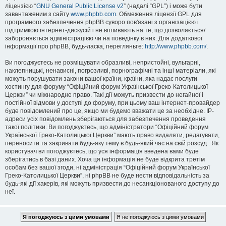
ліцензією “
GNU General Public License v2
” (надалі “GPL”) і може бути
завантаженим з сайту
www.phpbb.com
. Обмеження ліцензії GPL для
програмного забезпечення phpBB суворо пов'язані з організацією і
підтримкою інтернет-дискусій і не впливають на те, що дозволяється/
забороняється адміністрацією чи на поведінку в них. Для додаткової
інформації про phpBB, будь-ласка, перегляньте:
http://www.phpbb.com/
.
Ви погоджуєтесь не розміщувати образливі, непристойні, вульгарні,
наклепницькі, ненависні, погрозливі, порнографічні та інші матеріали, які
можуть порушувати закони вашої країни, країни, яка надає послуги
хостингу для форуму “Офіційний форум Української Греко-Католицької
Церкви” чи міжнародне право. Такі дії можуть призвести до негайної і
постійної відмови у доступі до форуму, при цьому ваш інтернет-провайдер
буде повідомлений про це, якщо ми будемо вважати це за необхідне. IP-
адреси усіх повідомлень зберігаються для забезпечення проведення
такої політики. Ви погоджуєтесь, що адміністратори “Офіційний форум
Української Греко-Католицької Церкви” мають право видаляти, редагувати,
переносити та закривати будь-яку тему в будь-який час на свій розсуд . Як
користувач ви погоджуєтесь, що уся інформація введена вами буде
зберігатись в базі даних. Хоча ця інформація не буде відкрита третім
особам без вашої згоди, ні адміністрація “Офіційний форум Української
Греко-Католицької Церкви”, ні phpBB не буде нести відповідальність за
будь-які дії хакерів, які можуть призвести до несанкціонованого доступу до
неї.