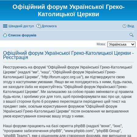
Офіційний форум Української Греко-
Католицької Церкви
Швидкий доступ
Допомога
Вхід
Список форумів
ош
Мова:
ук
Офіційний форум Української Греко-Католицької Церкви -
Реєстрація
Реєструючись на форумі “Офіційний форум Української Греко-Католицької
Церкви” (надалі “ми”, “наш”, “Офіційний форум Української Греко-
Католицької Церкви”, “http://forum.ugcc.org.ua”), ви підтверджуєте свою
згоду з наступними умовами. Якщо ви не погоджуєтесь з ними, будь-ласка,
не заходьте і/або не користуйтесь “Офіційний форум Української Греко-
Католицької Церкви”. Ми залишаємо за собою право змінювати ці правила
будь-коли, і зробимо усе для того, щоб проінформувати вас про це, однак
з вашої сторони було б розумно переглядати періодично цей текст на
предмет змін, оскільки користування форумом “Офіційний форум
Української Греко-Католицької Церкви” після оновлення чи виправлення
умов користування означає вашу згоду з ними.
Наші форуми працюють на базі скрипта phpBB (надалі “вони”, “їхнє”,
“програмне забезпечення phpBB”, “www.phpbb.com”, “phpBB Group”,
“phpBB Teams”), яке є рішенням для створення форумів, яке випущене за