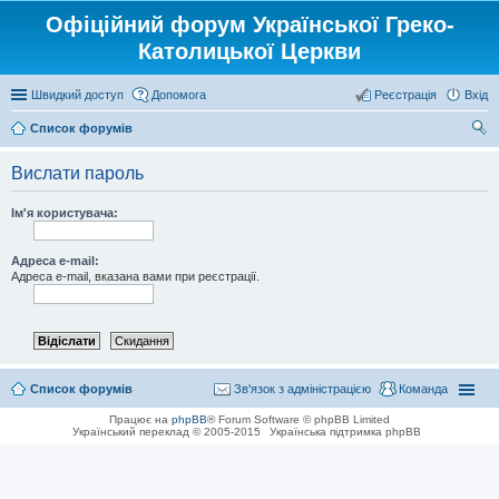
Офіційний форум Української Греко-
Католицької Церкви
Швидкий доступ
Допомога
Реєстрація
Вхід
Список форумів
ош
Вислати пароль
ук
Ім'я користувача:
Адреса e-mail:
Адреса e-mail, вказана вами при реєстрації.
Список форумів
Зв'язок з адміністрацією
Команда
Працює на
phpBB
® Forum Software © phpBB Limited
Український переклад © 2005-2015
Українська підтримка phpBB