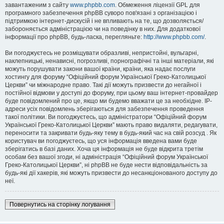
завантаженим з сайту
www.phpbb.com
. Обмеження ліцензії GPL для
програмного забезпечення phpBB суворо пов'язані з організацією і
підтримкою інтернет-дискусій і не впливають на те, що дозволяється/
забороняється адміністрацією чи на поведінку в них. Для додаткової
інформації про phpBB, будь-ласка, перегляньте:
http://www.phpbb.com/
.
Ви погоджуєтесь не розміщувати образливі, непристойні, вульгарні,
наклепницькі, ненависні, погрозливі, порнографічні та інші матеріали, які
можуть порушувати закони вашої країни, країни, яка надає послуги
хостингу для форуму “Офіційний форум Української Греко-Католицької
Церкви” чи міжнародне право. Такі дії можуть призвести до негайної і
постійної відмови у доступі до форуму, при цьому ваш інтернет-провайдер
буде повідомлений про це, якщо ми будемо вважати це за необхідне. IP-
адреси усіх повідомлень зберігаються для забезпечення проведення
такої політики. Ви погоджуєтесь, що адміністратори “Офіційний форум
Української Греко-Католицької Церкви” мають право видаляти, редагувати,
переносити та закривати будь-яку тему в будь-який час на свій розсуд . Як
користувач ви погоджуєтесь, що уся інформація введена вами буде
зберігатись в базі даних. Хоча ця інформація не буде відкрита третім
особам без вашої згоди, ні адміністрація “Офіційний форум Української
Греко-Католицької Церкви”, ні phpBB не буде нести відповідальність за
будь-які дії хакерів, які можуть призвести до несанкціонованого доступу до
неї.
Повернутись на сторінку логування