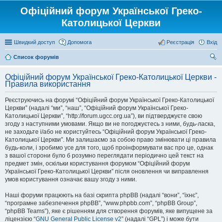
Офіційний форум Української Греко-
Католицької Церкви
Швидкий доступ
Допомога
Реєстрація
Вхід
Список форумів
ош
Офіційний форум Української Греко-Католицької Церкви -
ук
Правила використання
Реєструючись на форумі “Офіційний форум Української Греко-Католицької
Церкви” (надалі “ми”, “наш”, “Офіційний форум Української Греко-
Католицької Церкви”, “http://forum.ugcc.org.ua”), ви підтверджуєте свою
згоду з наступними умовами. Якщо ви не погоджуєтесь з ними, будь-ласка,
не заходьте і/або не користуйтесь “Офіційний форум Української Греко-
Католицької Церкви”. Ми залишаємо за собою право змінювати ці правила
будь-коли, і зробимо усе для того, щоб проінформувати вас про це, однак
з вашої сторони було б розумно переглядати періодично цей текст на
предмет змін, оскільки користування форумом “Офіційний форум
Української Греко-Католицької Церкви” після оновлення чи виправлення
умов користування означає вашу згоду з ними.
Наші форуми працюють на базі скрипта phpBB (надалі “вони”, “їхнє”,
“програмне забезпечення phpBB”, “www.phpbb.com”, “phpBB Group”,
“phpBB Teams”), яке є рішенням для створення форумів, яке випущене за
ліцензією “
GNU General Public License v2
” (надалі “GPL”) і може бути