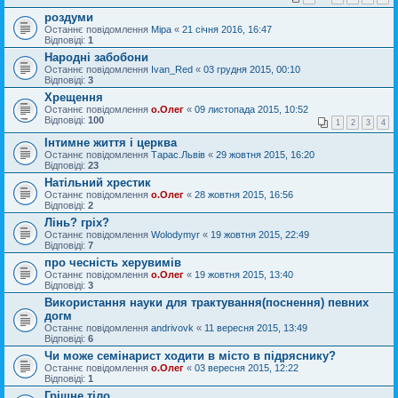
роздуми
Останнє повідомлення
Міра
«
21 січня 2016, 16:47
Відповіді:
1
Народні забобони
Останнє повідомлення
Ivan_Red
«
03 грудня 2015, 00:10
Відповіді:
3
Хрещення
Останнє повідомлення
о.Олег
«
09 листопада 2015, 10:52
Відповіді:
100
1
2
3
4
Інтимне життя і церква
Останнє повідомлення
Тарас.Львів
«
29 жовтня 2015, 16:20
Відповіді:
23
Натільний хрестик
Останнє повідомлення
о.Олег
«
28 жовтня 2015, 16:56
Відповіді:
2
Лінь? гріх?
Останнє повідомлення
Wolodymyr
«
19 жовтня 2015, 22:49
Відповіді:
7
про чесність херувимів
Останнє повідомлення
о.Олег
«
19 жовтня 2015, 13:40
Відповіді:
3
Використання науки для трактування(поснення) певних
догм
Останнє повідомлення
andrivovk
«
11 вересня 2015, 13:49
Відповіді:
6
Чи може семінарист ходити в місто в підряснику?
Останнє повідомлення
о.Олег
«
03 вересня 2015, 12:22
Відповіді:
1
Грішне тіло