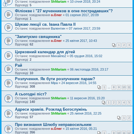
Останнє повідомлення
ShMariam
«
10 січня 2018, 20:24
Відповіді:
5
Філіокве і "27 мученников в огне пострадавших"?
Останнє повідомлення
о.Олег
«
01 серпня 2017, 20:09
Відповіді:
1
Шукаю лекції св. Івана Павла ІІ
Останнє повідомлення
Валентин
«
07 липня 2017, 23:59
"Запитуємо cвященика"
Останнє повідомлення
о.Олег
«
25 квітня 2017, 10:43
Відповіді:
62
1
2
3
Церковний календар для дітей
Останнє повідомлення
Михайло2
«
05 грудня 2016, 15:02
Відповіді:
2
Рай
Останнє повідомлення
ShMariam
«
06 листопада 2016, 23:17
Відповіді:
10
Розлучення. Як бути розлученим парам?
Останнє повідомлення
Міра
«
24 вересня 2016, 14:55
Відповіді:
308
1
…
8
9
10
11
А сьогодні піст?
Останнє повідомлення
ShMariam
«
11 вересня 2016, 15:20
Відповіді:
140
1
2
3
4
5
Адреси храмів. Розклад Богослужінь
Останнє повідомлення
ShMariam
«
25 липня 2016, 22:25
Відповіді:
57
1
2
Про визнання Шлюбу неправосильним
Останнє повідомлення
о.Олег
«
15 квітня 2016, 05:21
Відповіді:
356
1
…
9
10
11
12