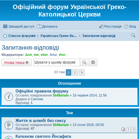
Офіційний форум Української Греко-
Католицької Церкви
Швидкий доступ
Допомога
Реєстрація
Вхід
Список форумів
Українська Греко-Католицька Церква
Запитання-відповіді
ош
Запитання-відповіді
ук
Модератори:
Just_me
,
viter
,
Artur
,
ihor
Нова тема
63 тем
1
2
Оголошення
Офіційні правила форуму
Останнє повідомлення
ShMariam
«
16 червня 2014, 11:56
Додано в
Смітник
Відповіді:
1
Тем
Життя в шлюбі без сексу
Останнє повідомлення
ShMariam
«
13 січня 2018, 09:50
Відповіді:
47
1
2
Катехизм святого Йосафата