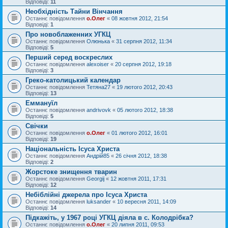
Відповіді:
11
Необхідність Тайни Вінчання
Останнє повідомлення
о.Олег
«
08 жовтня 2012, 21:54
Відповіді:
1
Про новоблаженних УГКЦ
Останнє повідомлення
Олюнька
«
31 серпня 2012, 11:34
Відповіді:
5
Перший серед воскреслих
Останнє повідомлення
alexoiser
«
20 серпня 2012, 19:18
Відповіді:
3
Греко-католицький календар
Останнє повідомлення
Тетяна27
«
19 лютого 2012, 20:43
Відповіді:
13
Еммануїл
Останнє повідомлення
andrivovk
«
05 лютого 2012, 18:38
Відповіді:
5
Свічки
Останнє повідомлення
о.Олег
«
01 лютого 2012, 16:01
Відповіді:
19
Національність Ісуса Христа
Останнє повідомлення
Андрій85
«
26 січня 2012, 18:38
Відповіді:
2
Жорстоке знищення тварин
Останнє повідомлення
Georgij
«
12 жовтня 2011, 17:31
Відповіді:
12
Небіблійні джерела про Ісуса Христа
Останнє повідомлення
luksander
«
10 вересня 2011, 14:09
Відповіді:
14
Підкажіть, у 1967 році УГКЦ діяла в с. Колодрібка?
Останнє повідомлення
о.Олег
«
20 липня 2011, 09:53