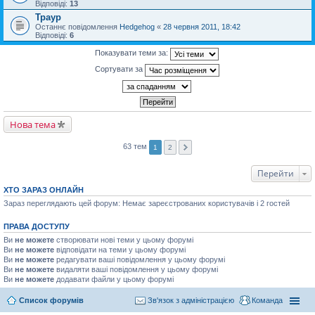
Відповіді:
13
Траур
Останнє повідомлення
Hedgehog
«
28 червня 2011, 18:42
Відповіді:
6
Показувати теми за:
Сортувати за
Нова тема
63 тем
1
2
Перейти
ХТО ЗАРАЗ ОНЛАЙН
Зараз переглядають цей форум: Немає зареєстрованих користувачів і 2 гостей
ПРАВА ДОСТУПУ
Ви
не можете
створювати нові теми у цьому форумі
Ви
не можете
відповідати на теми у цьому форумі
Ви
не можете
редагувати ваші повідомлення у цьому форумі
Ви
не можете
видаляти ваші повідомлення у цьому форумі
Ви
не можете
додавати файли у цьому форумі
Список форумів
Зв'язок з адміністрацією
Команда