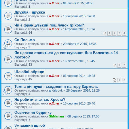
Останнє повідомлення
о.Олег
«
01 липня 2015, 20:56
Відповіді:
1
Дружба і дружка
Останнє повідомлення
о.Олег
«
16 червня 2015, 14:08
Відповіді:
2
Чи є французький поцілунок гріхом?
Останнє повідомлення
о.Олег
«
14 травня 2015, 10:14
Відповіді:
94
1
2
3
4
Св Письмо
Останнє повідомлення
о.Олег
«
29 березня 2015, 18:35
Відповіді:
3
Як церква ставиться до святкування Дня Валентина 14
лютого?
Останнє повідомлення
о.Олег
«
16 лютого 2015, 15:45
Відповіді:
33
1
2
Шлюбні обряди
Останнє повідомлення
о.Олег
«
01 червня 2014, 19:28
Відповіді:
45
1
2
Темна ніч душі і сходження на гору Кармель
Останнє повідомлення
andrivovk
«
28 березня 2014, 19:26
Відповіді:
4
Як робити знак св. Хреста?
Останнє повідомлення
о.Олег
«
16 серпня 2013, 20:40
Відповіді:
21
Освячення будинку
Останнє повідомлення
ShMariam
«
08 серпня 2013, 17:56
Відповіді:
7
Змішаний шлюб