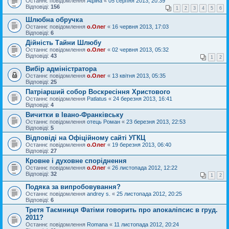
Останнє повідомлення
Афіна
«
05 серпня 2013, 20:39
Відповіді:
156
1
2
3
4
5
6
Шлюбна обручка
Останнє повідомлення
о.Олег
«
16 червня 2013, 17:03
Відповіді:
6
Дійність Тайни Шлюбу
Останнє повідомлення
о.Олег
«
02 червня 2013, 05:32
Відповіді:
43
1
2
Вибір адміністратора
Останнє повідомлення
о.Олег
«
13 квітня 2013, 05:35
Відповіді:
25
Патріарший собор Воскресіння Христового
Останнє повідомлення
Patlatus
«
24 березня 2013, 16:41
Відповіді:
4
Вичитки в Івано-Франківську
Останнє повідомлення
отець Роман
«
23 березня 2013, 22:53
Відповіді:
5
Відповіді на Офіційному сайті УГКЦ
Останнє повідомлення
о.Олег
«
19 березня 2013, 06:40
Відповіді:
27
Кровне і духовне споріднення
Останнє повідомлення
о.Олег
«
26 листопада 2012, 12:22
Відповіді:
32
1
2
Подяка за випробовування?
Останнє повідомлення
andrey s.
«
25 листопада 2012, 20:25
Відповіді:
6
Третя Таємниця Фатіми говорить про апокаліпсис в груд.
2011?
Останнє повідомлення
Romana
«
11 листопада 2012, 20:24