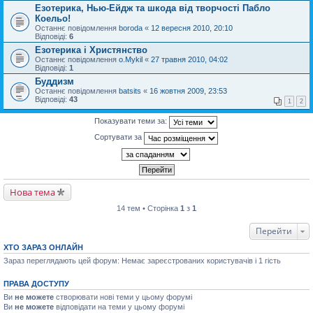
Езотерика, Нью-Ейдж та шкода від творчості Пабло
Коельо!
Останнє повідомлення
boroda
«
12 вересня 2010, 20:10
Відповіді:
6
Езотерика і Христянство
Останнє повідомлення
o.Mykil
«
27 травня 2010, 04:02
Відповіді:
1
Буддизм
Останнє повідомлення
batsits
«
16 жовтня 2009, 23:53
Відповіді:
43
1
2
Показувати теми за:
Сортувати за
Нова тема
14 тем • Сторінка
1
з
1
Перейти
ХТО ЗАРАЗ ОНЛАЙН
Зараз переглядають цей форум: Немає зареєстрованих користувачів і 1 гість
ПРАВА ДОСТУПУ
Ви
не можете
створювати нові теми у цьому форумі
Ви
не можете
відповідати на теми у цьому форумі