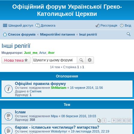
Офіційний форум Української Греко-
Католицької Церкви
Швидкий доступ
Допомога
Реєстрація
Вхід
Список форумів
Міжрелігійні питання
Інші релігії
ош
Інші релігії
ук
Модератори:
Just_me
,
Artur
,
ihor
Нова тема
14 тем • Сторінка
1
з
1
Оголошення
Офіційні правила форуму
Останнє повідомлення
ShMariam
«
16 червня 2014, 11:56
Додано в
Смітник
Відповіді:
1
Тем
Іслам
Останнє повідомлення
Міра
«
08 березня 2016, 19:03
Відповіді:
358
1
…
9
10
11
12
барзах - ісламське чистилище? митарства?
Останнє повідомлення
Wolodymyr
«
19 листопада 2015, 22:19