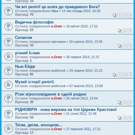
Відповіді:
10
Чи всі релігії це шлях до правдивого Бога?
Останнє повідомлення
Міра
«
14 листопада 2015, 16:26
Відповіді:
70
1
2
3
Ведична філософія
Останнє повідомлення
о.Олег
«
16 квітня 2015, 17:52
Відповіді:
53
1
2
Сатанізм
Останнє повідомлення
прочанка
«
19 серпня 2014, 13:45
Відповіді:
33
1
2
різний Іслам
Останнє повідомлення
о.Олег
«
30 червня 2014, 21:37
Відповіді:
2
Нью Ейдж
Останнє повідомлення
andrivovk
«
29 травня 2014, 21:23
Відповіді:
82
1
2
3
Музей історії релігії.
Останнє повідомлення
andrivovk
«
07 жовтня 2013, 13:08
Різні віросповідання в одній родині
Останнє повідомлення
о.Олег
«
25 липня 2013, 13:04
Відповіді:
30
1
2
РІДНОВІРИ - нова виразка на тілі Церкви Христової
Останнє повідомлення
о.Олег
«
21 січня 2012, 21:48
Відповіді:
52
1
2
Теізм, деізм, агноцизм...
Останнє повідомлення
о.Олег
«
27 березня 2011, 17:21
Відповіді:
17