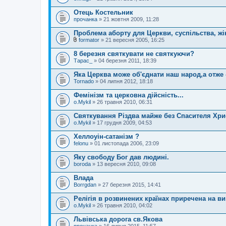
Отець Костельник
прочанка
» 21 жовтня 2009, 11:28
Проблема аборту для Церкви, суспільства, жінк
formator
» 21 вересня 2005, 16:25
В
к
8 березня святкувати не святкуючи?
л
Тарас_
» 04 березня 2011, 18:39
а
д
Яка Церква може об'єднати наш народ,а отже 
е
Tornado
н
» 04 липня 2012, 18:18
н
я
Фемінізм та церковна дійсність...
o.Mykil
» 26 травня 2010, 06:31
Святкування Різдва майже без Спасителя Хри
o.Mykil
» 17 грудня 2009, 04:53
Хеллоуін-сатанізм ?
felonu
» 01 листопада 2006, 23:09
Яку свободу Бог дав людині.
boroda
» 13 вересня 2010, 09:08
Влада
Borrgdan
» 27 березня 2015, 14:41
Релігія в розвинених країнах приречена на в
o.Mykil
» 26 травня 2010, 04:02
Львівська дорога св.Якова