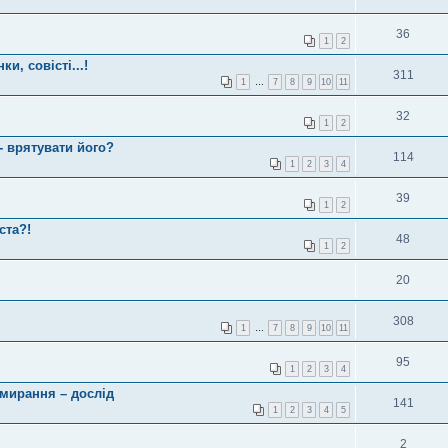
36
1
2
и, совісті...!
311
1
…
7
8
9
10
11
32
1
2
- врятувати його?
114
1
2
3
4
39
1
2
ста?!
48
1
2
20
308
1
…
7
8
9
10
11
95
1
2
3
4
имирання – дослід
141
1
2
3
4
5
2