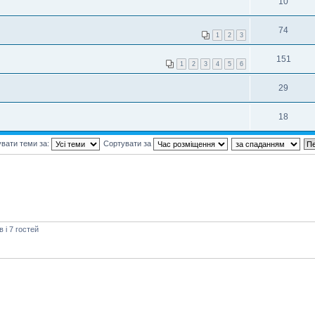
10
74
1
2
3
151
1
2
3
4
5
6
29
18
вати теми за:
Сортувати за
і 7 гостей