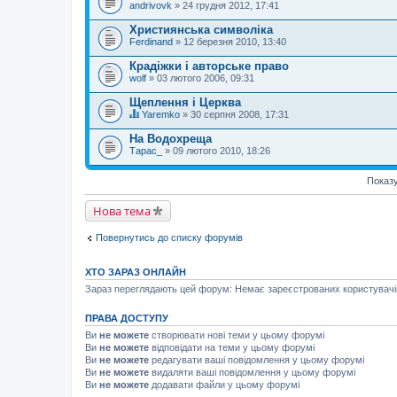
andrivovk
» 24 грудня 2012, 17:41
Християнська символіка
Ferdinand
» 12 березня 2010, 13:40
Крадіжки і авторське право
wolf
» 03 лютого 2006, 09:31
Щеплення і Церква
Yaremko
» 30 серпня 2008, 17:31
Ц
я
На Водохреща
т
Тарас_
» 09 лютого 2010, 18:26
е
м
а
Показу
м
а
Нова тема
є
г
о
Повернутись до списку форумів
л
о
с
ХТО ЗАРАЗ ОНЛАЙН
у
в
Зараз переглядають цей форум: Немає зареєстрованих користувачів 
а
н
н
ПРАВА ДОСТУПУ
я
Ви
не можете
створювати нові теми у цьому форумі
.
Ви
не можете
відповідати на теми у цьому форумі
Ви
не можете
редагувати ваші повідомлення у цьому форумі
Ви
не можете
видаляти ваші повідомлення у цьому форумі
Ви
не можете
додавати файли у цьому форумі