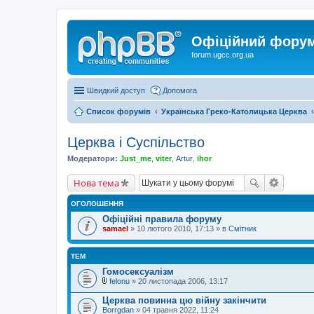
Офіційний форум 
forum.ugcc.org.ua
Швидкий доступ
Допомога
Список форумів
Українська Греко-Католицька Церква
Церква і Суспільство
Модератори:
Just_me
,
viter
,
Artur
,
ihor
Нова тема
ОГОЛОШЕННЯ
Офіційні правила форуму
samael
» 10 лютого 2010, 17:13 » в
Смітник
ТЕМ
Гомосексуалізм
felonu
» 20 листопада 2006, 13:17
В
к
Церква повинна цю війну закінчити
л
Borrgdan
» 04 травня 2022, 11:24
а