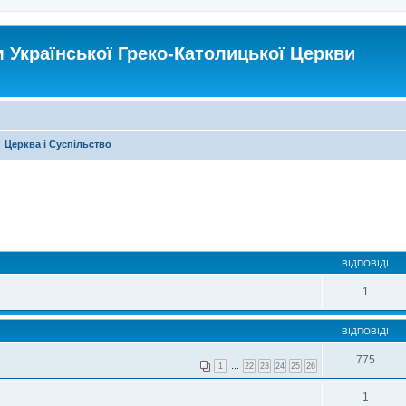
Української Греко-Католицької Церкви
Церква і Суспільство
ВІДПОВІДІ
1
ВІДПОВІДІ
775
1
…
22
23
24
25
26
1