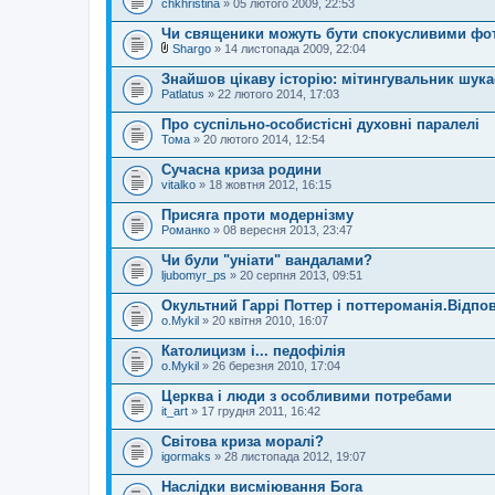
chkhristina
» 05 лютого 2009, 22:53
Чи священики можуть бути спокусливими ф
Shargo
» 14 листопада 2009, 22:04
В
к
Знайшов цікаву історію: мітингувальник шук
л
Patlatus
» 22 лютого 2014, 17:03
а
д
Про суспільно-особистісні духовні паралелі
е
Тома
н
» 20 лютого 2014, 12:54
н
я
Сучасна криза родини
vitalko
» 18 жовтня 2012, 16:15
Присяга проти модернізму
Романко
» 08 вересня 2013, 23:47
Чи були "уніати" вандалами?
ljubomyr_ps
» 20 серпня 2013, 09:51
Окультний Гаррі Поттер і поттероманія.Відпо
o.Mykil
» 20 квітня 2010, 16:07
Католицизм і... педофілія
o.Mykil
» 26 березня 2010, 17:04
Церква і люди з особливими потребами
it_art
» 17 грудня 2011, 16:42
Світова криза моралі?
igormaks
» 28 листопада 2012, 19:07
Наслідки висміювання Бога