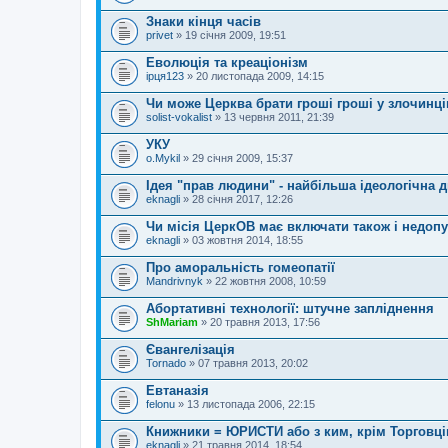
д
Знаки кінця часів
е
privet
н
» 19 січня 2009, 19:51
н
я
Еволюція та креаціонізм
ірця123
» 20 листопада 2009, 14:15
Чи може Церква брати гроші гроші у злочинці
solist-vokalist
» 13 червня 2011, 21:39
УКУ
o.Mykil
» 29 січня 2009, 15:37
Ідея "прав людини" - найбільша ідеологічна д
eknagli
» 28 січня 2017, 12:26
Чи місія ЦеркОВ має включати також і недо
eknagli
» 03 жовтня 2014, 18:55
Про аморальність гомеопатії
Mandrivnyk
» 22 жовтня 2008, 10:59
Абортативні технології: штучне запліднення
ShMariam
» 20 травня 2013, 17:56
Євангелізація
Tornado
» 07 травня 2013, 20:02
Евтаназія
felonu
» 13 листопада 2006, 22:15
Книжники = ЮРИСТИ або з ким, крім Торговці
eknagli
» 21 травня 2014, 18:54