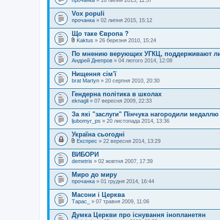
прочанка
» 16 липня 2015, 11:57
Vox populi
прочанка
» 02 липня 2015, 15:12
Що таке Європа ?
Kaktus
» 26 березня 2010, 15:24
В
к
По мнению верующих УГКЦ, поддерживают л
л
Андрей Днепров
» 04 лютого 2014, 12:08
а
д
Нищення сім'ї
е
brat Martyn
н
» 20 серпня 2010, 20:30
н
я
Гендерна політика в школах
eknagli
» 07 вересня 2009, 22:33
За які "заслуги" Пінчука нагородили медалл
ljubomyr_ps
» 20 листопада 2014, 13:36
Україна сьогодні
Експрес
» 22 вересня 2014, 13:29
В
к
ВИБОРИ
л
demetris
» 02 жовтня 2007, 17:39
а
д
Миро до миру
е
прочанка
н
» 01 грудня 2014, 16:44
н
я
Масони і Церква
Тарас_
» 07 травня 2009, 11:06
Думка Церкви про існування інопланетян