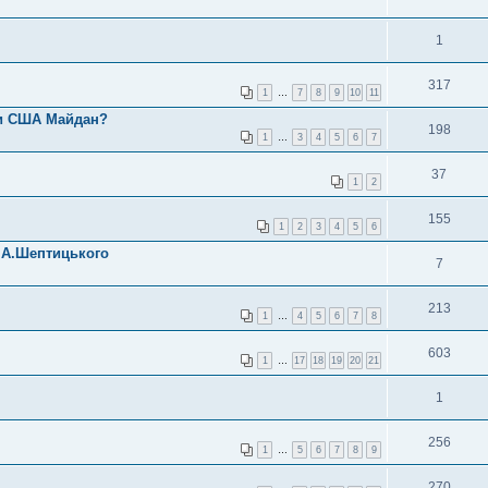
1
317
1
…
7
8
9
10
11
и США Майдан?
198
1
…
3
4
5
6
7
37
1
2
155
1
2
3
4
5
6
ю А.Шептицького
7
213
1
…
4
5
6
7
8
603
1
…
17
18
19
20
21
1
256
1
…
5
6
7
8
9
270