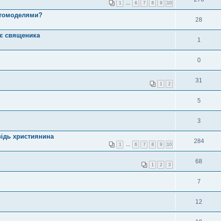
1
…
6
7
8
9
10
отомоделями?
28
ає священика
1
0
31
1
2
5
3
відь християнина
284
1
…
6
7
8
9
10
68
1
2
3
7
12