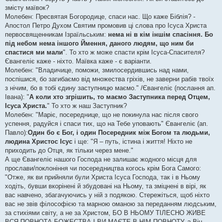
н
змісту маївок?
я
Молебен: Пресвятая Богородице, спаси нас. Що каже Біблія? -
Апостол Петро Духом Святим промовив ці слова про Ісуса Христа
первосвященникам Ізраїльським:
нема ні в кім іншім спасіння. Бо
під небом нема іншого Ймення, даного людям, що ним би
спастися ми мали
". То хто ж може спасти крім Ісуса-Спасителя?
Євангеліє каже - ніхто. Маївка каже - є варіанти.
Молебен: "Владичице, поможи, змилосердившись над нами,
поспішися, бо загибаємо від множества гріхів, не заверни рабів твоїх
з нічим, бо в тобі єдину заступницю маємо." /Євангеліє (послання ап.
Івана): "
А коли хто згрішить, то маємо Заступника перед Отцем,
Ісуса Христа.
" То хто ж наш Заступник?
Молебен: "Маріє, посереднице, що не покинула нас після свого
успення, радуйся і спаси тих, що на Тебе уповають" Євангеліє (ап.
Павло):
Один бо є Бог, і один Посередник між Богом та людьми,
людина Христос Ісус
і ще: "Я – путь, істина і життя! Ніхто не
приходить до Отця, як тільки через мене."
А ще Євангеліє нашого Господа не залишає жодного місця для
прослави/поклоніння чи посередництва когось крім Бога Самого:
"Отже, як ви прийняли були Христа Ісуса Господа, так і в Ньому
ходіть, бувши вкорінені й збудовані на Ньому, та зміцнені в вірі, як
вас навчено, збагачуючись у ній з подякою. Стережіться, щоб ніхто
вас не звів філософією та марною оманою за переданням людським,
за стихіями світу, а не за Христом, БО В НЬОМУ ТІЛЕСНО ЖИВЕ
ВСЯ ПОВНОТА БОЖЕСТВА І ВИ МАЄТЕ В НІМ ПОВНОТУ, а Він