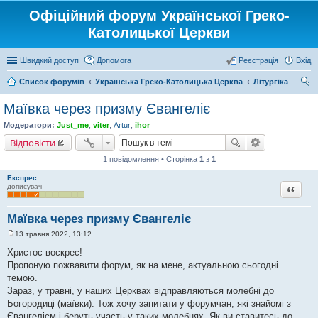
Офіційний форум Української Греко-
Католицької Церкви
Швидкий доступ
Допомога
Реєстрація
Вхід
Список форумів
Українська Греко-Католицька Церква
Літургіка
ош
Маївка через призму Євангеліє
ук
Модератори:
Just_me
,
viter
,
Artur
,
ihor
Відповісти
1 повідомлення • Сторінка
1
з
1
Експрес
Цитата
дописувач
Маївка через призму Євангеліє
13 травня 2022, 13:12
П
о
Христос воскрес!
в
Пропоную пожвавити форум, як на мене, актуальною сьогодні
і
д
темою.
о
Зараз, у травні, у наших Церквах відправляються молебні до
м
л
Богородиці (маївки). Тож хочу запитати у форумчан, які знайомі з
е
Євангелієм і беруть участь у таких молебнях. Як ви ставитесь до
н