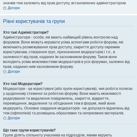
значків тем залежить від прав доступу, встановлених адміністратором.
Догори
Рівні користувачів та групи
Хто такі Адміністратори?
Адміністратори - особи, які мають найвищий рівень контролю над
форумом. Вони можуть керувати усіма аспектами роботи форуму, які
включають розмежування прав доступу, закриття доступу окремим
користувачам, створення груп, призначення модераторів і т.п., в
залежності від прав, наданих їм засновником форуму. Також вони
володіють усіма можливостями модераторів в усіх форумах, залежно від
прав, наданих ним засновником форуму.
Догори
Хто такі Модератори?
Модератори - це користувачі (або групи користувачів), чия робота полягає
у щоденному стеженні за роботою форуму. Вони мають можливості
редагування та видалення повідомлень, закриття, відкриття,
переміщення, видалення та об'єднання тем в форумі, який вони
модерують. Основне завдання модераторів - не допускати відхилень від
тем (
офтопіків
) та розміщень образливих та неприємних матеріалів.
Догори
Що таке групи користувачів?
Групи ділять спільноту учасників на підрозділи, якими керують