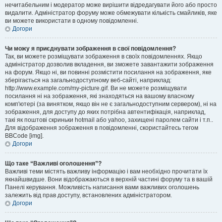
нечитабельним і модератор може вирішити відредагувати його або просто
видалити. Адміністратор форуму може обмежувати кількість смайликів, яке
ви можете використати в одному повідомленні.
Догори
Чи можу я приєднувати зображення в свої повідомлення?
Так, ви можете розміщувати зображення в своїх повідомленнях. Якщо
адміністратор дозволив вкладення, ви зможете завантажити зображення
на форум. Якщо ні, ви повинні розмістити посилання на зображення, яке
зберігається на загальнодоступному веб-сайті, наприклад:
http://www.example.com/my-picture.gif. Ви не можете розміщувати
посилання ні на зображення, які знаходяться на вашому власному
комп'ютері (за винятком, якщо він не є загальнодоступним сервером), ні на
зображення, для доступу до яких потрібна автентифікація, наприклад,
такі як поштові скриньки hotmail або yahoo, захищені паролем сайти і т.п..
Для відображення зображення в повідомленні, скористайтесь тегом
BBCode [img].
Догори
Що таке “Важливі оголошення”?
Важливі теми містять важливу інформацію і вам необхідно прочитати їх
якнайшвидше. Вони відображаються в верхній частині форуму та в вашій
Панелі керування. Можливість написання вами важливих оголошень
залежить від прав доступу, встановлених адміністратором.
Догори