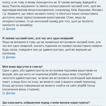
поясу, а не тому, в якому знаходитесь ви. В такому випадку, відвідайте
вашу Панель керування та змініть налаштуваннях часовий пояс, щоб він
відповідав вашому місцезнаходженню, наприклад, Київ, Варшава, Москва і
т.д. Зауважте, що зміна часового поясу та багатьох інших налаштувань
доступна лише зареєстрованим користувачам. Отже, якщо ви
незареєстровані, то це непоганий привід для того, щоб це зробити,
пробачте за каламбур.
Догори
Я змінив часовий пояс, але час все одно невірний!
Якщо ви впевнені в тому, що ви правильно встановили часовий пояс, але
час все одно невірний, значить годинник на сервері налаштовано невірно.
Будь-ласка, повідомте про це адміністратора, щоб він вирішив цю
проблему.
Догори
Моя мова відсутня в списку!
Одне з двох, або адміністратор не встановив підтримку вашої мови на
форумі, або ще ніхто не переклав phpBB на вашу мову. Спробуйте
запитати адміністратора, чи може він встановити необхідний вам мовний
пакет, а якщо його не існує, ви можете самі створити новий переклад.
Більш детальну інформацію ви можете знайти на сайті phpBB Group
(посилання внизу сторінки).
Догори
Що означають зображення поряд з моїм іменем користувача?