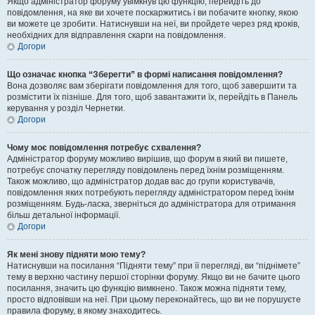
Якщо адміністратор форуму увімкнув цю функцію, перейдіть до
повідомлення, на яке ви хочете поскаржитись і ви побачите кнопку, якою
ви можете це зробити. Натиснувши на неї, ви пройдете через ряд кроків,
необхідних для відправлення скарги на повідомлення.
Догори
Що означає кнопка “Зберегти” в формі написання повідомлення?
Вона дозволяє вам зберігати повідомлення для того, щоб завершити та
розмістити їх пізніше. Для того, щоб завантажити їх, перейдіть в Панель
керування у розділ Чернетки.
Догори
Чому моє повідомлення потребує схвалення?
Адміністратор форуму можливо вирішив, що форум в який ви пишете,
потребує спочатку перегляду повідомлень перед їхнім розміщенням.
Також можливо, що адміністратор додав вас до групи користувачів,
повідомлення яких потребують перегляду адміністратором перед їхнім
розміщенням. Будь-ласка, зверніться до адміністратора для отримання
більш детальної інформації.
Догори
Як мені знову підняти мою тему?
Натиснувши на посилання “Підняти тему” при її перегляді, ви “піднімете”
тему в верхню частину першої сторінки форуму. Якщо ви не бачите цього
посилання, значить цю функцію вимкнено. Також можна підняти тему,
просто відповівши на неї. При цьому переконайтесь, що ви не порушуєте
правила форуму, в якому знаходитесь.