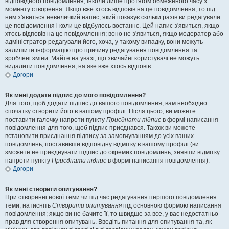
відповідного повідомлення, інколи лише протягом обмеженого часу з
моменту створення. Якщо вже хтось відповів на це повідомлення, то під
ним з'явиться невеличкий напис, який показує скільки разів ви редагували
це повідомлення і коли це відбулось востаннє. Цей напис з'явиться, якщо
хтось відповів на це повідомлення; воно не з'явиться, якщо модератор або
адміністратор редагували його, хоча, у такому випадку, вони можуть
залишити інформацію про причину редагування повідомлення та
зроблені зміни. Майте на увазі, що звичайні користувачі не можуть
видалити повідомлення, на яке вже хтось відповів.
Догори
Як мені додати підпис до мого повідомлення?
Для того, щоб додати підпис до вашого повідомлення, вам необхідно
спочатку створити його в вашому профілі. Після цього, ви можете
поставити галочку напроти пункту
Приєднати підпис
в формі написання
повідомлення для того, щоб підпис приєднався. Також ви можете
встановити приєднання підпису за замовчуванням до усіх ваших
повідомлень, поставивши відповідну відмітку в вашому профілі (ви
зможете не приєднувати підпис до окремих повідомлень, знявши відмітку
напроти пункту
Приєднати підпис
в формі написання повідомлення).
Догори
Як мені створити опитування?
При створенні нової теми чи під час редагування першого повідомлення
теми, натисніть
Створити опитування
під основною формою написання
повідомлення; якщо ви не бачите її, то швидше за все, у вас недостатньо
прав для створення опитувань. Введіть питання для опитування та, як