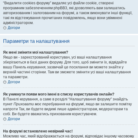
“Видалити cookies форуму” видаляє усі файли cookie, створені
програмним забезпеченням phpBB3, які дозволяють вам залишатись
авторизованим і залогованим на форумі, а також виконувати інші функції,
такі як відстежування прочитаних повідомлень, якщо вони увімкнені
адміністратором.
Догори
Параметри та налаштування
Як мені змінити мої налаштування?
Якщо ви - зареєстрований користувач, усі ваші налаштування
зберігаються в базі даних форуму. Для того, щоб змінити їх, відвідайте
вашу
Панель керування
, зазвичай це посилання ви можете знайти у
верхній частині сторінки. Там ви зможете змінити усі ваші налаштування
та параметри.
Догори
Як уникнути появи мого імені в списку користувачів онлайн?
В Панелі керування, а саме в розділі “Налаштування форуму” знайдіть
пункт
Приховати моє перебування на форумі
, якщо ви залишите помітку
напроти
Так
, ви будете видимі лише адміністраторам, модераторам та
собі. Ви будете вважатись прихованим користувачем.
Догори
На форумі встановлено невірний час!
Можливо час, який відображається на форумі, відповідає іншому часовому