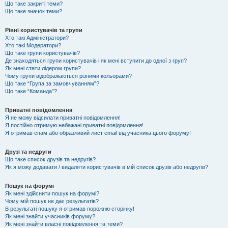
Що таке закриті теми?
Що таке значок теми?
Рівні користувачів та групи
Хто такі Адміністратори?
Хто такі Модератори?
Що таке групи користувачів?
Де знаходяться групи користувачів і як мені вступити до одної з груп?
Як мені стати лідером групи?
Чому групи відображаються різними кольорами?
Що таке “Група за замовчуванням”?
Що таке “Команда”?
Приватні повідомлення
Я не можу відсилати приватні повідомлення!
Я постійно отримую небажані приватні повідомлення!
Я отримав спам або образливий лист email від учасника цього форуму!
Друзі та недруги
Що таке список друзів та недругів?
Як я можу додавати / видаляти користувачів в мій список друзів або недругів?
Пошук на форумі
Як мені здійснити пошук на форумі?
Чому мій пошук не дає результатів?
В результаті пошуку я отримав порожню сторінку!
Як мені знайти учасників форуму?
Як мені знайти власні повідомлення та теми?