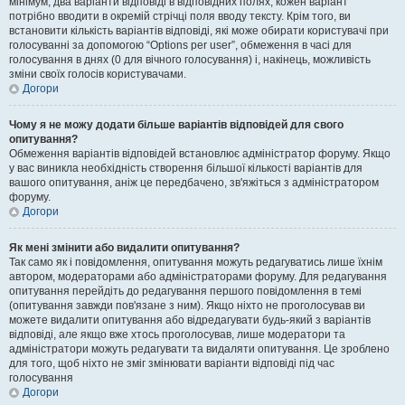
мінімум, два варіанти відповіді в відповідних полях, кожен варіант
потрібно вводити в окремій стрічці поля вводу тексту. Крім того, ви
встановити кількість варіантів відповіді, які може обирати користувачі при
голосуванні за допомогою “Options per user”, обмеження в часі для
голосування в днях (0 для вічного голосування) і, накінець, можливість
зміни своїх голосів користувачами.
Догори
Чому я не можу додати більше варіантів відповідей для свого
опитування?
Обмеження варіантів відповідей встановлює адміністратор форуму. Якщо
у вас виникла необхідність створення більшої кількості варіантів для
вашого опитування, аніж це передбачено, зв'яжіться з адміністратором
форуму.
Догори
Як мені змінити або видалити опитування?
Так само як і повідомлення, опитування можуть редагуватись лише їхнім
автором, модераторами або адміністраторами форуму. Для редагування
опитування перейдіть до редагування першого повідомлення в темі
(опитування завжди пов'язане з ним). Якщо ніхто не проголосував ви
можете видалити опитування або відредагувати будь-який з варіантів
відповіді, але якщо вже хтось проголосував, лише модератори та
адміністратори можуть редагувати та видаляти опитування. Це зроблено
для того, щоб ніхто не зміг змінювати варіанти відповіді під час
голосування
Догори