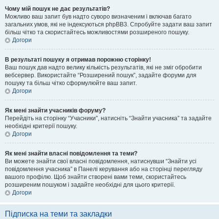
Чому мій пошук не дає результатів?
Можливо ваш запит був надто суворо визначеним і включав багато
загальних умов, які не індексуються phpBB3. Спробуйте задати ваш запит
більш чітко та скористайтесь можливостями розширеного пошуку.
Догори
В результаті пошуку я отримав порожню сторінку!
Ваш пошук дав надто велику кількість результатів, які не зміг обробити
вебсервер. Використайте “Розширений пошук”, задайте форуми для
пошуку та більш чітко сформулюйте ваш запит.
Догори
Як мені знайти учасників форуму?
Перейдіть на сторінку “Учасники”, натисніть “Знайти учасника” та задайте
необхідні критерії пошуку.
Догори
Як мені знайти власні повідомлення та теми?
Ви можете знайти свої власні повідомлення, натиснувши “Знайти усі
повідомлення учасника” в Панелі керування або на сторінці перегляду
вашого профілю. Щоб знайти створені вами теми, скористайтесь
розширеним пошуком і задайте необхідні для цього критерії.
Догори
Підписка на теми та закладки