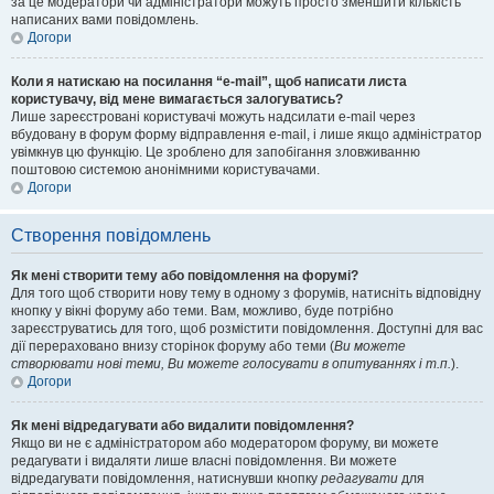
за це модератори чи адміністратори можуть просто зменшити кількість
написаних вами повідомлень.
Догори
Коли я натискаю на посилання “e-mail”, щоб написати листа
користувачу, від мене вимагається залогуватись?
Лише зареєстровані користувачі можуть надсилати e-mail через
вбудовану в форум форму відправлення e-mail, і лише якщо адміністратор
увімкнув цю функцію. Це зроблено для запобігання зловживанню
поштовою системою анонімними користувачами.
Догори
Створення повідомлень
Як мені створити тему або повідомлення на форумі?
Для того щоб створити нову тему в одному з форумів, натисніть відповідну
кнопку у вікні форуму або теми. Вам, можливо, буде потрібно
зареєструватись для того, щоб розмістити повідомлення. Доступні для вас
дії перераховано внизу сторінок форуму або теми (
Ви можете
створювати нові теми, Ви можете голосувати в опитуваннях і т.п.
).
Догори
Як мені відредагувати або видалити повідомлення?
Якщо ви не є адміністратором або модератором форуму, ви можете
редагувати і видаляти лише власні повідомлення. Ви можете
відредагувати повідомлення, натиснувши кнопку
редагувати
для