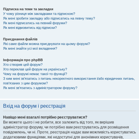
Підписка на теми та закладки
У чому різниця між закладками та підпискою?
Як мені зробити закладку або підписатись на певну тему?
Як мені підписатись на певний форуми?
Як мені відмовитись від підписки?
Приєднання файлів
Які саме файли можна приєднувати на цьому форумі?
Як мені знайти усі мої вкладення?
Інформація про phpBB
Хто створив цей форум?
Хто переклав цей форум на українську?
Чому на форумі немає такої-то функції?
З ким мені зв'язатись з питань некоректного використання і/або юридичних питань,
пов'язаних з цим форумом?
Як мені зв'язатись з адміністратором форуму?
Вхід на форум і реєстрація
Навіщо мені взагалі потрібно реєструватися?
Ви можете цього і не робити, все залежить від того, як вирішив
адміністратор форуму, чи потрібно вам реєструватись для розміщення
повідомлень, чи ні. Проте, реєстрація надає вам можливість користуватись
додатковими функціями, які недоступні для анонімних користувачів,