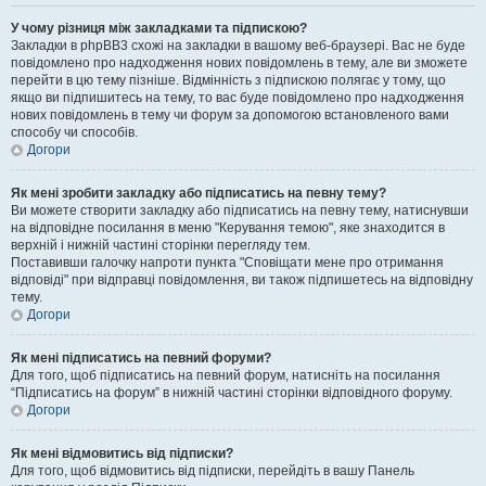
У чому різниця між закладками та підпискою?
Закладки в phpBB3 схожі на закладки в вашому веб-браузері. Вас не буде
повідомлено про надходження нових повідомлень в тему, але ви зможете
перейти в цю тему пізніше. Відмінність з підпискою полягає у тому, що
якщо ви підпишитесь на тему, то вас буде повідомлено про надходження
нових повідомлень в тему чи форум за допомогою встановленого вами
способу чи способів.
Догори
Як мені зробити закладку або підписатись на певну тему?
Ви можете створити закладку або підписатись на певну тему, натиснувши
на відповідне посилання в меню "Керування темою", яке знаходится в
верхній і нижній частині сторінки перегляду тем.
Поставивши галочку напроти пункта "Сповіщати мене про отримання
відповіді" при відправці повідомлення, ви також підпишетесь на відповідну
тему.
Догори
Як мені підписатись на певний форуми?
Для того, щоб підписатись на певний форум, натисніть на посилання
“Підписатись на форум” в нижній частині сторінки відповідного форуму.
Догори
Як мені відмовитись від підписки?
Для того, щоб відмовитись від підписки, перейдіть в вашу Панель