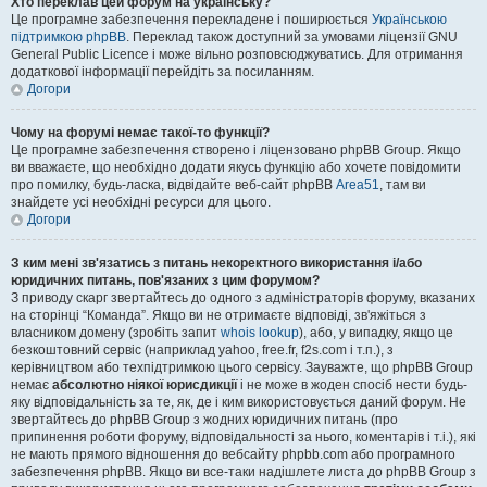
Хто переклав цей форум на українську?
Це програмне забезпечення перекладене і поширюється
Українською
підтримкою phpBB
. Переклад також доступний за умовами ліцензії GNU
General Public Licence і може вільно розповсюджуватись. Для отримання
додаткової інформації перейдіть за посиланням.
Догори
Чому на форумі немає такої-то функції?
Це програмне забезпечення створено і ліцензовано phpBB Group. Якщо
ви вважаєте, що необхідно додати якусь функцію або хочете повідомити
про помилку, будь-ласка, відвідайте веб-сайт phpBB
Area51
, там ви
знайдете усі необхідні ресурси для цього.
Догори
З ким мені зв'язатись з питань некоректного використання і/або
юридичних питань, пов'язаних з цим форумом?
З приводу скарг звертайтесь до одного з адміністраторів форуму, вказаних
на сторінці “Команда”. Якщо ви не отримаєте відповіді, зв'яжіться з
власником домену (зробіть запит
whois lookup
), або, у випадку, якщо це
безкоштовний сервіс (наприклад yahoo, free.fr, f2s.com і т.п.), з
керівництвом або техпідтримкою цього сервісу. Зауважте, що phpBB Group
немає
абсолютно ніякої юрисдикції
і не може в жоден спосіб нести будь-
яку відповідальність за те, як, де і ким використовується даний форум. Не
звертайтесь до phpBB Group з жодних юридичних питань (про
припинення роботи форуму, відповідальності за нього, коментарів і т.і.), які
не мають прямого відношення до вебсайту phpbb.com або програмного
забезпечення phpBB. Якщо ви все-таки надішлете листа до phpBB Group з