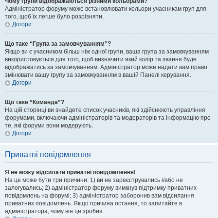
Чому групи відображаються різними кольорами?
Адміністратор форуму може встановлювати кольори учасникам груп для
того, щоб їх легше було розрізняти.
Догори
Що таке “Група за замовчуванням”?
Якщо ви є учасником більш ніж одної групи, ваша група за замовчуванням
використовується для того, щоб визначити який колір та звання буде
відображатись за замовчуванням. Адміністратор може надати вам право
змінювати вашу групу за замовчуванням в вашій Панелі керування.
Догори
Що таке “Команда”?
На цій сторінці ви знайдете список учасників, які здійснюють управління
форумами, включаючи адміністраторів та модераторів та інформацію про
те, які форуми вони модерують.
Догори
Приватні повідомлення
Я не можу відсилати приватні повідомлення!
На це може бути три причини: 1) ви не зареєструвались і/або не
залогувались; 2) адміністратор форуму вимкнув підтримку приватних
повідомлень на форумі; 3) адміністратор заборонив вам відсилання
приватних повідомлень. Якщо причина остання, то запитайте в
адміністратора, чому він це зробив.