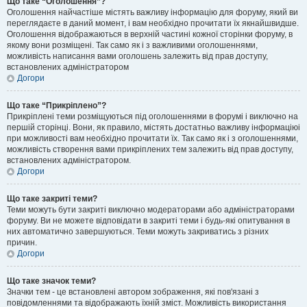
Що таке “Оголошення”?
Оголошення найчастіше містять важливу інформацію для форуму, який ви
переглядаєте в даний момент, і вам необхідно прочитати їх якнайшвидше.
Оголошення відображаються в верхній частині кожної сторінки форуму, в
якому вони розміщені. Так само як і з важливими оголошеннями,
можливість написання вами оголошень залежить від прав доступу,
встановлених адміністратором
Догори
Що таке “Прикріплено”?
Прикріплені теми розміщуються під оголошеннями в форумі і виключно на
першій сторінці. Вони, як правило, містять достатньо важливу інформаціюі
при можливості вам необхідно прочитати їх. Так само як і з оголошеннями,
можливість створення вами прикріплених тем залежить від прав доступу,
встановлених адміністратором.
Догори
Що таке закриті теми?
Теми можуть бути закриті виключно модераторами або адміністраторами
форуму. Ви не можете відповідати в закриті теми і будь-які опитування в
них автоматично завершуються. Теми можуть закриватись з різних
причин.
Догори
Що таке значок теми?
Значки тем - це встановлені автором зображення, які пов'язані з
повідомленнями та відображають їхній зміст. Можливість використання