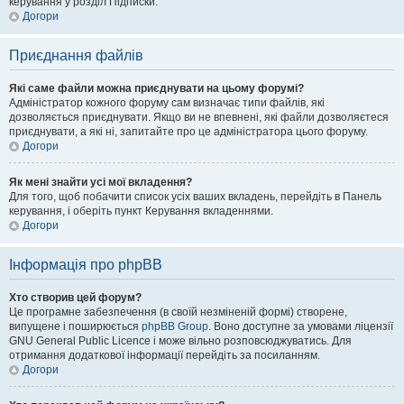
керування у розділ Підписки.
Догори
Приєднання файлів
Які саме файли можна приєднувати на цьому форумі?
Адміністратор кожного форуму сам визначає типи файлів, які
дозволяється приєднувати. Якщо ви не впевнені, які файли дозволяєтеся
приєднувати, а які ні, запитайте про це адміністратора цього форуму.
Догори
Як мені знайти усі мої вкладення?
Для того, щоб побачити список усіх ваших вкладень, перейдіть в Панель
керування, і оберіть пункт Керування вкладеннями.
Догори
Інформація про phpBB
Хто створив цей форум?
Це програмне забезпечення (в своїй незміненій формі) створене,
випущене і поширюється
phpBB Group
. Воно доступне за умовами ліцензії
GNU General Public Licence і може вільно розповсюджуватись. Для
отримання додаткової інформації перейдіть за посиланням.
Догори