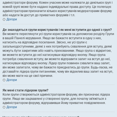
адміністратори форуму. Кожен учасник може належати до декількох груп і
кожній групі може бути надано індивідуальні права доступу. Це полегшує
адміністраторам призначити кількох користувачів модераторами форуму
або надати їм доступ до приватних форумів і т.п.
Догори
Де знаходяться групи користувачів і як мені вступити до одної з груп?
Ви можете переглянути усі групи користувачів за допомогою розділу Групи
в вашій Панелі керування. Якщо ви бажаєте вступити в одну з них,
натисніть на відповідне посилання. Звісно, не усі групи є
загальнодоступними, деякі з них потребують схвалення для вступу, деякі
можуть бути закритими або навіть прихованими. Якщо група є відкритою,
ви можете вступити до неї натиснувши відповідну кнопку. Якщо група
потребує схвалення вступу, ви можете відправити запит на вступ до неї,
натиснувши відповідну кнопку. Лідер групи повинен схвалити ваш запит,
він може запитати, чому ви бажаєте приєднатись до групи. Будь-ласка, не
діставайте лідера групи питаннями, чому він відхилив ваш запит на вступ,
він може мати на це свої причини.
Догори
Як мені стати лідером групи?
Коли групи створюються адміністратором форуму, він призначає лідера
групи. Якщо ви зацікавлені у створенні групи, для початку зв'яжіться з
адміністратором форуму, відправивши йому приватне повідомлення.
Догори