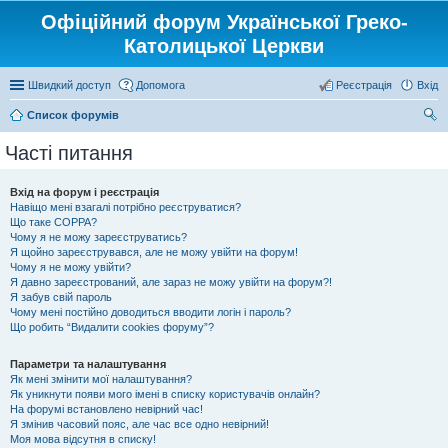
Офіційний форум Української Греко-
Католицької Церкви
Швидкий доступ
Допомога
Реєстрація
Вхід
Список форумів
ош
Часті питання
ук
Вхід на форум і реєстрація
Навіщо мені взагалі потрібно реєструватися?
Що таке COPPA?
Чому я не можу зареєструватись?
Я щойно зареєструвався, але не можу увійти на форум!
Чому я не можу увійти?
Я давно зареєстрований, але зараз не можу увійти на форум?!
Я забув свій пароль
Чому мені постійно доводиться вводити логін і пароль?
Що робить “Видалити cookies форуму”?
Параметри та налаштування
Як мені змінити мої налаштування?
Як уникнути появи мого імені в списку користувачів онлайн?
На форумі встановлено невірний час!
Я змінив часовий пояс, але час все одно невірний!
Моя мова відсутня в списку!