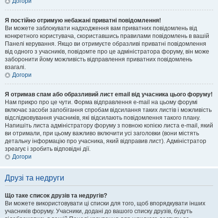
Догори
Я постійно отримую небажані приватні повідомлення!
Ви можете заблокувати надходження вам приватних повідомлень від
конкретного користувача, скориставшись правилами повідомлень в вашій
Панелі керування. Якщо ви отримуєте образливі приватні повідомлення
від одного з учасників, повідомте про це адміністратора форуму, він може
заборонити йому можливість відправлення приватних повідомлень
взагалі.
Догори
Я отримав спам або образливий лист email від учасника цього форуму!
Нам прикро про це чути. Форма відправлення e-mail на цьому форумі
включає засоби запобігання спробам відсилання таких листів і можливість
відслідковування учасників, які відсилають повідомлення такого плану.
Напишіть листа адміністратору форуму з повною копією листа e-mail, який
ви отримали, при цьому важливо включити усі заголовки (вони містять
детальну інформацію про учасника, який відправив лист). Адміністратор
зреагує і зробить відповідні дії.
Догори
Друзі та недруги
Що таке список друзів та недругів?
Ви можете використовувати ці списки для того, щоб впорядкувати інших
учасників форуму. Учасники, додані до вашого списку друзів, будуть