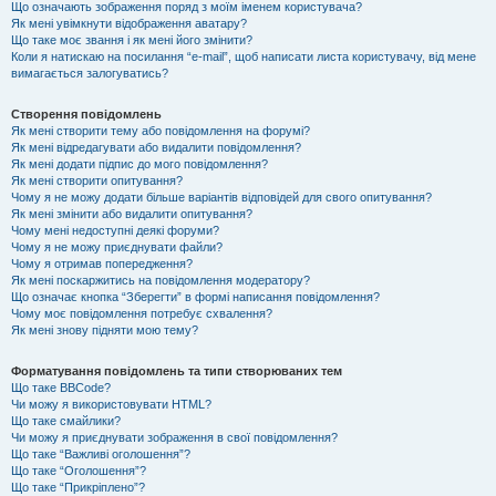
Що означають зображення поряд з моїм іменем користувача?
Як мені увімкнути відображення аватару?
Що таке моє звання і як мені його змінити?
Коли я натискаю на посилання “e-mail”, щоб написати листа користувачу, від мене
вимагається залогуватись?
Створення повідомлень
Як мені створити тему або повідомлення на форумі?
Як мені відредагувати або видалити повідомлення?
Як мені додати підпис до мого повідомлення?
Як мені створити опитування?
Чому я не можу додати більше варіантів відповідей для свого опитування?
Як мені змінити або видалити опитування?
Чому мені недоступні деякі форуми?
Чому я не можу приєднувати файли?
Чому я отримав попередження?
Як мені поскаржитись на повідомлення модератору?
Що означає кнопка “Зберегти” в формі написання повідомлення?
Чому моє повідомлення потребує схвалення?
Як мені знову підняти мою тему?
Форматування повідомлень та типи створюваних тем
Що таке BBCode?
Чи можу я використовувати HTML?
Що таке смайлики?
Чи можу я приєднувати зображення в свої повідомлення?
Що таке “Важливі оголошення”?
Що таке “Оголошення”?
Що таке “Прикріплено”?