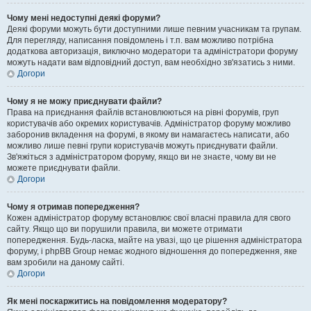
Чому мені недоступні деякі форуми?
Деякі форуми можуть бути доступними лише певним учасникам та групам.
Для перегляду, написання повідомлень і т.п. вам можливо потрібна
додаткова авторизація, виключно модератори та адміністратори форуму
можуть надати вам відповідний доступ, вам необхідно зв'язатись з ними.
Догори
Чому я не можу приєднувати файли?
Права на приєднання файлів встановлюються на рівні форумів, груп
користувачів або окремих користувачів. Адміністратор форуму можливо
заборонив вкладення на форумі, в якому ви намагаєтесь написати, або
можливо лише певні групи користувачів можуть приєднувати файли.
Зв'яжіться з адміністратором форуму, якщо ви не знаєте, чому ви не
можете приєднувати файли.
Догори
Чому я отримав попередження?
Кожен адміністратор форуму встановлює свої власні правила для свого
сайту. Якщо що ви порушили правила, ви можете отримати
попередження. Будь-ласка, майте на увазі, що це рішення адміністратора
форуму, і phpBB Group немає жодного відношення до попередження, яке
вам зробили на даному сайті.
Догори
Як мені поскаржитись на повідомлення модератору?