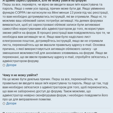
Я щойно зареєструвався, але не можу увійти на форум!
Перш за все, перевірте, чи вірно ви вводите ваше ім'я користувача та
пароль. Якщо з ними усе гаразд, причин може бути дві. Якщо увімкнено
функцію COPPA і ви натиснули на
Мені менше 13 років
під час реєстрації,
то вам необхідно дотримуватись інструкцій, які ви отримали. Якщо ні, то
можливо ваш обліковий запис потребує активації. На деяких форумах
вимагається, щоб усі зареєстровані облікові записи були активовані
самостійно користувачами або адміністратором до того, як користувач
зможе увійти на форум. В процесі реєстрації вам повідомлялось про те, чи
необхідна вам активація чи ні. Якщо вам було надіслано лист
електронною поштою, дотримуйтесь інструкцій, якщо ви не отримали
листа, переконайтесь що ви вказали правильну адресу e-mail. Основна
причина, з якої використовується активація облікового запису - це
зменшення можливостей для анонімних зловживань на форумі. Якщо ви
переконані, що ви ввели правильну адресу e-mail, спробуйте зв'язатись з
адміністратором форуму.
Догори
Чому я не можу увійти?
На це може бути декілька причин. Перш за все, переконайтесь, чи
правильно ви вводите ваше ім'я користувача та пароль. Якщо це так, тоді
вам необхідно зв'язатися з адміністратором для того, щоб переконатись,
що вам не заборонено доступ до форуму. Також можливо, що
адміністратор невірно сконфігурував форум, і необхідно повідомити його
про це для виправлення помилки.
Догори