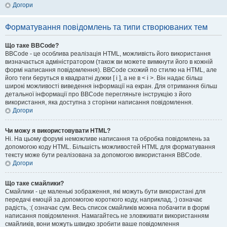
Догори
Форматування повідомлень та типи створюваних тем
Що таке BBCode?
BBCode - це особлива реалізація HTML, можливість його використання
визначається адміністратором (також ви можете вимкнути його в кожній
формі написання повідомлення). BBCode схожий по стилю на HTML, але
його теги беруться в квадратні дужки [ і ], а не в < і >. Він надає більш
широкі можливості виведення інформації на екран. Для отримання більш
детальної інформації про BBCode перегляньте інструкцію з його
використання, яка доступна з сторінки написання повідомлення.
Догори
Чи можу я використовувати HTML?
Ні. На цьому форумі неможливе написання та обробка повідомлень за
допомогою коду HTML. Більшість можливостей HTML для форматування
тексту може бути реалізована за допомогою використання BBCode.
Догори
Що таке смайлики?
Смайлики - це маленькі зображення, які можуть бути використані для
передачі емоцій за допомогою короткого коду, наприклад, :) означає
радість, :( означає сум. Весь список смайликів можна побачити в формі
написання повідомлення. Намагайтесь не зловживати використанням
смайликів, вони можуть швидко зробити ваше повідомлення