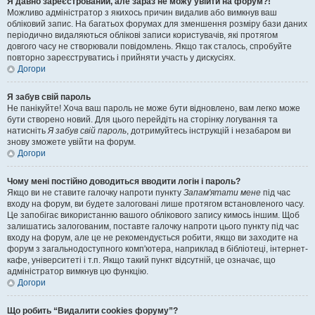
Я давно зареєстрований, але зараз не можу увійти на форум?!
Можливо адміністратор з якихось причин видалив або вимкнув ваш
обліковий запис. На багатьох форумах для зменшення розміру бази даних
періодично видаляються облікові записи користувачів, які протягом
довгого часу не створювали повідомлень. Якщо так сталось, спробуйте
повторно зареєструватись і прийняти участь у дискусіях.
Догори
Я забув свій пароль
Не панікуйте! Хоча ваш пароль не може бути відновлено, вам легко може
бути створено новий. Для цього перейдіть на сторінку логування та
натисніть
Я забув свій пароль
, дотримуйтесь інструкцій і незабаром ви
знову зможете увійти на форум.
Догори
Чому мені постійно доводиться вводити логін і пароль?
Якщо ви не ставите галочку напроти пункту
Запам'ятати мене
під час
входу на форум, ви будете залоговані лише протягом встановленого часу.
Це запобігає використанню вашого облікового запису кимось іншим. Щоб
залишатись залогованим, поставте галочку напроти цього пункту під час
входу на форум, але це не рекомендується робити, якщо ви заходите на
форум з загальнодоступного комп'ютера, наприклад в бібліотеці, інтернет-
кафе, університеті і т.п. Якщо такий пункт відсутній, це означає, що
адміністратор вимкнув цю функцію.
Догори
Що робить “Видалити cookies форуму”?