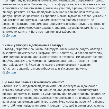
При перегляді повідомлень може відображатись два зображення поряд з
іменем користувача. Залежно від стилю форуму, перше зображення може
відноситись до вашого звання, зазвичай у вигляді зірочок, блоків чи крапок,
які відображають скільки повідомлень ви написали або ваш статус на
форумі. Друге зображення, як правило більше, відоме як аватар, унікальне
для кожного користувача. Від адміністратора форуму залежить чи
дозволені аватари, і які саме аватари можуть використовуватись. Якщо ви
не можете використовувати аватари, значить так вирішив адміністратор,
ви можете запитати його про причини цієї заборони.
Догори
Як мені увімкнути відображення аватару?
В вкладці "Профіль" вашої панелі керування ви можете додати аватар з
використанням чотирьох інструментів: «Граватар», «Галерея аватарів»,
«Віддалений аватар» або «Завантаження аватару». Від адміністратора
форуму залежить, чи увімкнена підтримка аватарів, а також які типи
аватарів доступні. Якщо ви не можете використовувати аватари,
зв'яжіться з адміністратором форуму для з'ясування причин.
Догори
Що таке моє звання і як мені його змінити?
Звання, яке знаходиться під вашим іменем користувача, відображає
кількість повідомлень, яку ви написали, або дозволяє ідентифікувати
певних користувачів, таких, як модератори або адміністратори. Взагалі ви
не можете безпосередньо змінювати жодне звання на форумі, оскільки
вони встановлюються адміністратором. Будь-ласка, не засмічуйте форум
непотрібними повідомленнями тільки для того, щоб підняти своє звання,