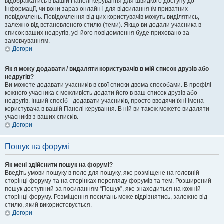
відображатись в вашій Панелі керування для швидкого доступу до
інформації, чи вони зараз онлайн і для відсилання їм приватних
повідомлень. Повідомлення від цих користувачів можуть виділятись,
залежно від встановленого стилю (теми). Якщо ви додали учасника в
список ваших недругів, усі його повідомлення буде приховано за
замовчуванням.
Догори
Як я можу додавати / видаляти користувачів в мій список друзів або
недругів?
Ви можете додавати учасників в свої списки двома способами. В профілі
кожного учасника є можливість додати його в ваш список друзів або
недругів. Інший спосіб - додавати учасників, просто вводячи їхні імена
користувача в вашій Панелі керування. В ній ви також можете видаляти
учасників з ваших списків.
Догори
Пошук на форумі
Як мені здійснити пошук на форумі?
Введіть умови пошуку в поле для пошуку, яке розміщене на головній
сторінці форуму та на сторінках перегляду форумів та тем. Розширений
пошук доступний за посиланням “Пошук”, яке знаходиться на кожній
сторінці форуму. Розміщення посилань може відрізнятись, залежно від
стилю, який використовується.
Догори