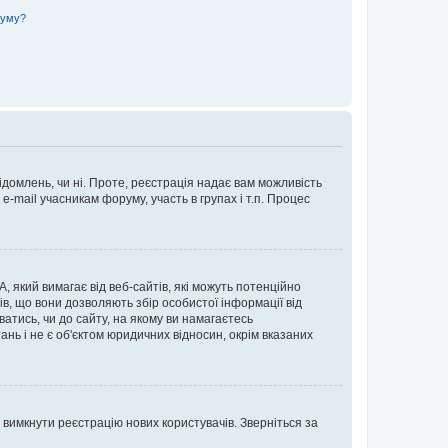
руму?
ідомлень, чи ні. Проте, реєстрація надає вам можливість
-mail учасникам форуму, участь в групах і т.п. Процес
А, який вимагає від веб-сайтів, які можуть потенційно
нів, що вони дозволяють збір особистої інформації від
ватись, чи до сайту, на якому ви намагаєтесь
ь і не є об'єктом юридичних відносин, окрім вказаних
 вимкнути реєстрацію нових користувачів. Зверніться за