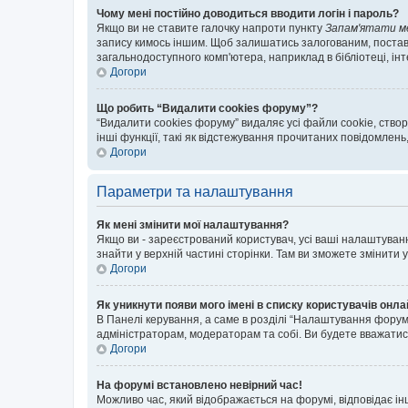
Чому мені постійно доводиться вводити логін і пароль?
Якщо ви не ставите галочку напроти пункту
Запам'ятати м
запису кимось іншим. Щоб залишатись залогованим, поставт
загальнодоступного комп'ютера, наприклад в бібліотеці, інт
Догори
Що робить “Видалити cookies форуму”?
“Видалити cookies форуму” видаляє усі файли cookie, ств
інші функції, такі як відстежування прочитаних повідомлень
Догори
Параметри та налаштування
Як мені змінити мої налаштування?
Якщо ви - зареєстрований користувач, усі ваші налаштуванн
знайти у верхній частині сторінки. Там ви зможете змінити
Догори
Як уникнути появи мого імені в списку користувачів онл
В Панелі керування, а саме в розділі “Налаштування форум
адміністраторам, модераторам та собі. Ви будете вважати
Догори
На форумі встановлено невірний час!
Можливо час, який відображається на форумі, відповідає ін