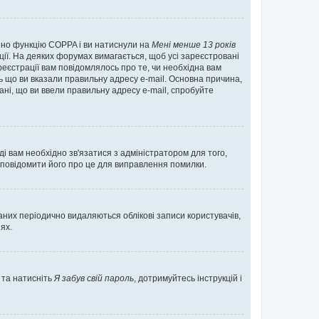
нено функцію COPPA і ви натиснули на
Мені менше 13 років
ації. На деяких форумах вимагається, щоб усі зареєстровані
реєстрації вам повідомлялось про те, чи необхідна вам
ь що ви вказали правильну адресу e-mail. Основна причина,
ні, що ви ввели правильну адресу e-mail, спробуйте
ді вам необхідно зв'язатися з адміністратором для того,
 повідомити його про це для виправлення помилки.
них періодично видаляються облікові записи користувачів,
ях.
 та натисніть
Я забув свій пароль
, дотримуйтесь інструкцій і