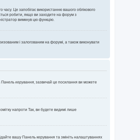
о часу. Це запобігає використанню вашого облікового
ється робити, якщо ви заходите на форум з
іністратор вимкнув цю функцію.
изованим і залогованим на форумі, а також виконувати
у
Панель керування
, зазвичай це посилання ви можете
помітку напроти
Так
, ви будете видимі лише
ідвідайте вашу Панель керування та змініть налаштуваннях