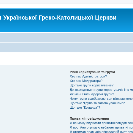
Української Греко-Католицької Церкви
Рівні користувачів та групи
Хто такі Адміністратори?
Хто такі Модератори?
Що таке групи користувачів?
Де знаходяться групи користувачів і як ме
Як мені стати лідером групи?
Чому групи відображаються різними кол
Що таке “Група за замовчуванням”?
Що таке “Команда”?
Приватні повідомлення
Я не можу відсилати приватні повідомлен
Я постійно отримую небажані приватні по
Я отримав спам або образливий лист emai