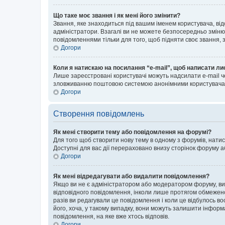
Що таке моє звання і як мені його змінити?
Звання, яке знаходиться під вашим іменем користувача, від
адміністратори. Взагалі ви не можете безпосередньо зміню
повідомленнями тільки для того, щоб підняти своє звання,
Догори
Коли я натискаю на посилання “e-mail”, щоб написати ли
Лише зареєстровані користувачі можуть надсилати e-mail ч
зловживанню поштовою системою анонімними користувача
Догори
Створення повідомлень
Як мені створити тему або повідомлення на форумі?
Для того щоб створити нову тему в одному з форумів, натис
Доступні для вас дії перераховано внизу сторінок форуму а
Догори
Як мені відредагувати або видалити повідомлення?
Якщо ви не є адміністратором або модератором форуму, ви
відповідного повідомлення, інколи лише протягом обмеженог
разів ви редагували це повідомлення і коли це відбулось в
його, хоча, у такому випадку, вони можуть залишити інформ
повідомлення, на яке вже хтось відповів.
Догори