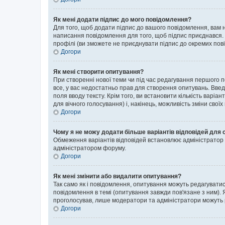
Як мені додати підпис до мого повідомлення?
Для того, щоб додати підпис до вашого повідомлення, вам н
написання повідомлення для того, щоб підпис приєднався. 
профілі (ви зможете не приєднувати підпис до окремих пов
Догори
Як мені створити опитування?
При створенні нової теми чи під час редагування першого 
все, у вас недостатньо прав для створення опитувань. Введі
поля вводу тексту. Крім того, ви встановити кількість варіан
для вічного голосування) і, накінець, можливість зміни своїх
Догори
Чому я не можу додати більше варіантів відповідей для 
Обмеження варіантів відповідей встановлює адміністратор ф
адміністратором форуму.
Догори
Як мені змінити або видалити опитування?
Так само як і повідомлення, опитування можуть редагуват
повідомлення в темі (опитування завжди пов'язане з ним). 
проголосував, лише модератори та адміністратори можуть ре
Догори