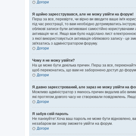
Догори
Я щойно зареєструвався, але не можу увійти на форум!
Перш за все, перевірте, чи вірно ви вводите ваше ім'я кор
під час реєстрації, то вам необхідно дотримуватись інструк
облікові записи були активовані самостійно користувачами 
активація чи ні. Якщо вам було надіслано лист електронно
з якої використовується активація облікового запису - це
зв'язатись з адміністратором форуму.
Догори
Чому я не можу увійти?
На це може бути декілька причин. Перш за все, переконайте
щоб переконатись, що вам не заборонено доступ до форуму.
Догори
Я давно зареєстрований, але зараз не можу увійти на ф
Можливо адміністратор з якихось причин видалив або вимкн
які протягом довгого часу не створювали повідомлень. Якщо
Догори
Я забув свій пароль
Не панікуйте! Хоча ваш пароль не може бути відновлено, ва
незабаром ви знову зможете увійти на форум.
Догори