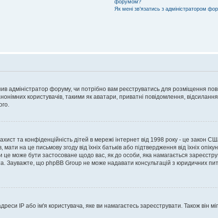
форумом?
Як мені зв'язатись з адміністратором фо
рішив адміністратор форуму, чи потрібно вам реєструватись для розміщення пов
онімних користувачів, такими як аватари, приватні повідомлення, відсилання e
ого.
 захист та конфіденційність дітей в мережі інтернет від 1998 року - це закон СШ
 мати на це письмову згоду від їхніх батьків або підтвердження від їхніх опіку
чи це може бути застосоване щодо вас, як до особи, яка намагається зареєстру
а. Зауважте, що phpBB Group не може надавати консультацій з юридичних питан
еси IP або ім'я користувача, яке ви намагаєтесь зареєструвати. Також він міг