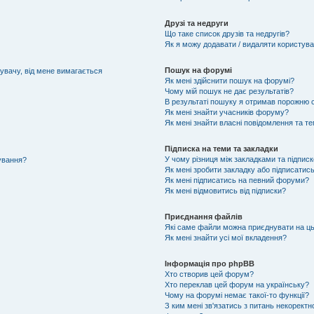
Друзі та недруги
Що таке список друзів та недругів?
Як я можу додавати / видаляти користувач
Пошук на форумі
тувачу, від мене вимагається
Як мені здійснити пошук на форумі?
Чому мій пошук не дає результатів?
В результаті пошуку я отримав порожню с
Як мені знайти учасників форуму?
Як мені знайти власні повідомлення та т
Підписка на теми та закладки
У чому різниця між закладками та підпис
тування?
Як мені зробити закладку або підписатис
Як мені підписатись на певний форуми?
Як мені відмовитись від підписки?
Приєднання файлів
Які саме файли можна приєднувати на ц
Як мені знайти усі мої вкладення?
Інформація про phpBB
Хто створив цей форум?
Хто переклав цей форум на українську?
Чому на форумі немає такої-то функції?
З ким мені зв'язатись з питань некоректн