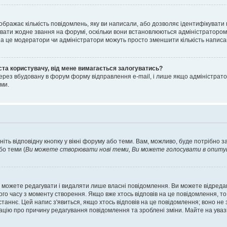
ображає кількість повідомлень, яку ви написали, або дозволяє ідентифікувати 
вати жодне звання на форумі, оскільки вони встановлюються адміністратором
 за це модератори чи адміністратори можуть просто зменшити кількість напис
ста користувачу, від мене вимагається залогуватись?
ерез вбудовану в форум форму відправлення e-mail, і лише якщо адміністрато
ми.
ніть відповідну кнопку у вікні форуму або теми. Вам, можливо, буде потрібно 
бо теми (
Ви можете створювати нові теми, Ви можете голосувати в опитува
 можете редагувати і видаляти лише власні повідомлення. Ви можете відред
о часу з моменту створення. Якщо вже хтось відповів на це повідомлення, то 
останнє. Цей напис з'явиться, якщо хтось відповів на це повідомлення; воно н
ацію про причину редагування повідомлення та зроблені зміни. Майте на уваз