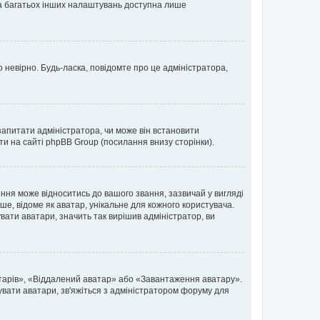
 та багатьох інших налаштувань доступна лише
 невірно. Будь-ласка, повідомте про це адміністратора,
запитати адміністратора, чи може він встановити
ти на сайті phpBB Group (посилання внизу сторінки).
ня може відноситись до вашого звання, зазвичай у вигляді
ьше, відоме як аватар, унікальне для кожного користувача.
вати аватари, значить так вирішив адміністратор, ви
атарів», «Віддалений аватар» або «Завантаження аватару».
вувати аватари, зв'яжіться з адміністратором форуму для