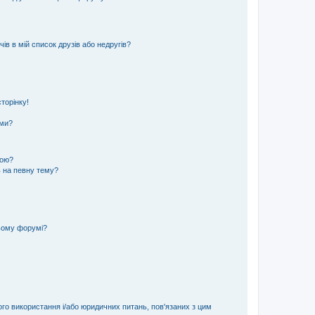
ів в мій список друзів або недругів?
торінку!
еми?
кою?
ь на певну тему?
ьому форумі?
ого використання і/або юридичних питань, пов'язаних з цим