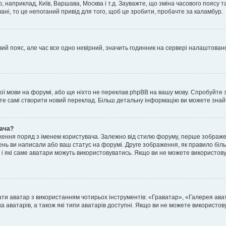
, наприклад, Київ, Варшава, Москва і т.д. Зауважте, що зміна часового поясу
ні, то це непоганий привід для того, щоб це зробити, пробачте за каламбур.
ий пояс, але час все одно невірний, значить годинник на сервері налаштовано
шої мови на форумі, або ще ніхто не переклав phpBB на вашу мову. Спробуйте 
ете самі створити новий переклад. Більш детальну інформацію ви можете знай
вача?
ення поряд з іменем користувача. Залежно від стилю форуму, перше зображен
млень ви написали або ваш статус на форумі. Друге зображення, як правило біл
і які саме аватари можуть використовуватись. Якщо ви не можете використову
ати аватар з використанням чотирьох інструментів: «Граватар», «Галерея ав
а аватарів, а також які типи аватарів доступні. Якщо ви не можете використо