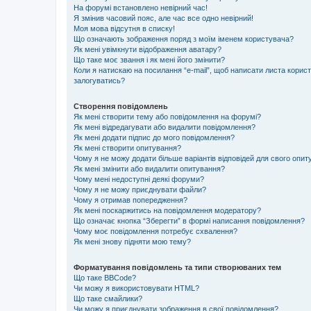
На форумі встановлено невірний час!
Я змінив часовий пояс, але час все одно невірний!
Моя мова відсутня в списку!
Що означають зображення поряд з моїм іменем користувача?
Як мені увімкнути відображення аватару?
Що таке моє звання і як мені його змінити?
Коли я натискаю на посилання “e-mail”, щоб написати листа корис
залогуватись?
Створення повідомлень
Як мені створити тему або повідомлення на форумі?
Як мені відредагувати або видалити повідомлення?
Як мені додати підпис до мого повідомлення?
Як мені створити опитування?
Чому я не можу додати більше варіантів відповідей для свого опи
Як мені змінити або видалити опитування?
Чому мені недоступні деякі форуми?
Чому я не можу приєднувати файли?
Чому я отримав попередження?
Як мені поскаржитись на повідомлення модератору?
Що означає кнопка “Зберегти” в формі написання повідомлення?
Чому моє повідомлення потребує схвалення?
Як мені знову підняти мою тему?
Форматування повідомлень та типи створюваних тем
Що таке BBCode?
Чи можу я використовувати HTML?
Що таке смайлики?
Чи можу я приєднувати зображення в свої повідомлення?