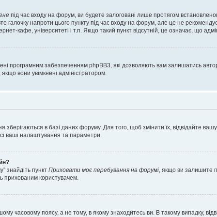
ене
під час входу на форум, ви будете залоговані лише протягом встановленог
е галочку напроти цього пункту під час входу на форум, але це не рекоменду
ернет-кафе, університеті і т.п. Якщо такий пункт відсутній, це означає, що адм
орені програмним забезпеченням phpBB3, які дозволяють вам залишатись автор
, якщо вони увімкнені адміністратором.
я зберігаються в базі даних форуму. Для того, щоб змінити їх, відвідайте ваш
 усі ваші налаштування та параметри.
айн?
у” знайдіть пункт
Приховати моє перебування на форумі
, якщо ви залишите 
сь прихованим користувачем.
шому часовому поясу, а не тому, в якому знаходитесь ви. В такому випадку, в