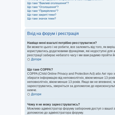
Що таке “Важливі оголошення”?
Що таке “Оголошення”?
Що таке “Прикріплено”?
Що таке закриті теми?
Що таке значок теми?
Вхід на форум і реєстрація
Навіщо мені взагалі потрібно реєструватися?
Ви можете цього і не робити, все залежить від того, як ви
користуватись додатковими функціями, які недоступні для ан
реєстрації забирає небагато часу і ми вам радимо пройти й
Догори
Що таке COPPA?
COPPA (Child Online Privacy and Protection Act) або Акт про
збирати інформацію від неповнолітніх, віком менше 13 років,
неповнолітніх, віком менше 13 років. Якщо ви не впевнені, 
зареєструватись, зверніться за допомогою до юрисконсульт
нижче.
Догори
Чому я не можу зареєструватись?
Можливо адміністратор форуму заборонив доступ з вашої адр
допомогою до адміністратора форуму.