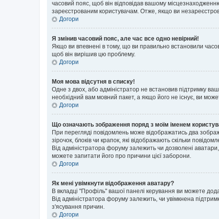
часовий пояс, щоб він відповідав вашому місцезнаходженню
зареєстрованим користувачам. Отже, якщо ви незареєстрова
Догори
Я змінив часовий пояс, але час все одно невірний!
Якщо ви впевнені в тому, що ви правильно встановили часов
щоб він вирішив цю проблему.
Догори
Моя мова відсутня в списку!
Одне з двох, або адміністратор не встановив підтримку ва
необхідний вам мовний пакет, а якщо його не існує, ви мож
Догори
Що означають зображення поряд з моїм іменем користу
При перегляді повідомлень може відображатись два зображ
зірочок, блоків чи крапок, які відображають скільки повідо
Від адміністратора форуму залежить чи дозволені аватари, 
можете запитати його про причини цієї заборони.
Догори
Як мені увімкнути відображення аватару?
В вкладці "Профіль" вашої панелі керування ви можете дод
Від адміністратора форуму залежить, чи увімкнена підтримк
з'ясування причин.
Догори