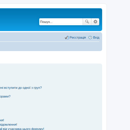
Реєстрація
Вхід
ні вступити до одної з груп?
ьорами?
ня!
відомлення!
l від учасника цього форуму!