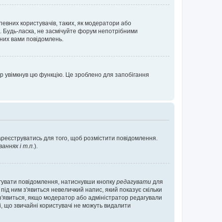
певних користувачів, таких, як модератори або
. Будь-ласка, не засмічуйте форум непотрібними
аних вами повідомлень.
р увімкнув цю функцію. Це зроблено для запобігання
зареєструватись для того, щоб розмістити повідомлення.
ннях і т.п.
).
агувати повідомлення, натиснувши кнопку
редагувати
для
під ним з'явиться невеличкий напис, який показує скільки
е з'явиться, якщо модератор або адміністратор редагували
і, що звичайні користувачі не можуть видалити