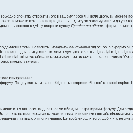
еобхідно спочатку створити його в вашому профілі. Після цього, ви можете п
Також ви можете встановити приєднання підпису за замовчуванням до усіх ваш
ідомлень, знявши відмітку напроти пункту
Приєднати підпис
в формі написанн
повідомлення теми, натисніть
Створити опитування
під основною формою нап
ть питання для опитування та, як мінімум, два варіанти відповіді в відповідних
тів відповіді, які може обирати користувачі при голосуванні за допомогою “Opti
 голосів користувачами.
свого опитування?
оруму. Якщо у вас виникла необхідність створення більшої кількості варіанті
ись лише їхнім автором, модераторами або адміністраторами форуму. Для ред
Якщо ніхто не проголосував ви можете видалити опитування або відредагувати б
дагувати та видаляти опитування. Це зроблено для того, щоб ніхто не зміг зм