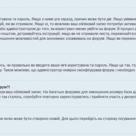
истувача та пароль. Якщо з ними усе гаразд, причин може бути дві. Якщо увімк
цій, які ви отримали. Якщо ні, то можливо ваш обліковий запис потребує актив
або адміністратором до того, як користувач зможе увійти на форум. В процесі 
ю поштою, дотримуйтесь інструкцій, якщо ви не отримали листа, переконайтес
 зменшення можливостей для анонімних зловживань на форумі. Якщо ви перекона
сь, чи правильно ви вводите ваше ім'я користувача та пароль. Якщо це так, то
 Також можливо, що адміністратор невірно сконфігурував форум, і необхідно
орум?!
ув ваш обліковий запис. На багатьох форумах для зменшення розміру бази да
 так сталось, спробуйте повторно зареєструватись і прийняти участь у дискусі
м легко може бути створено новий. Для цього перейдіть на сторінку логування