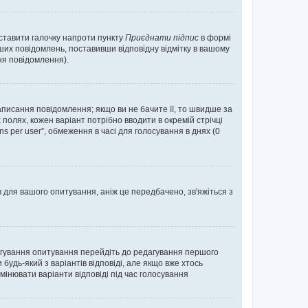
оставити галочку напроти пункту
Приєднати підпис
в формі
их повідомлень, поставивши відповідну відмітку в вашому
я повідомлення).
исання повідомлення; якщо ви не бачите її, то швидше за
 полях, кожен варіант потрібно вводити в окремій стрічці
ons per user”, обмеження в часі для голосування в днях (0
в для вашого опитування, аніж це передбачено, зв'яжіться з
агування опитування перейдіть до редагування першого
удь-який з варіантів відповіді, але якщо вже хтось
інювати варіанти відповіді під час голосування