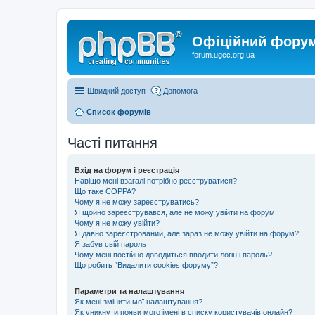
Офіційний форум 
forum.ugcc.org.ua
Швидкий доступ
Допомога
Список форумів
Часті питання
Вхід на форум і реєстрація
Навіщо мені взагалі потрібно реєструватися?
Що таке COPPA?
Чому я не можу зареєструватись?
Я щойно зареєструвався, але не можу увійти на форум!
Чому я не можу увійти?
Я давно зареєстрований, але зараз не можу увійти на форум?!
Я забув свій пароль
Чому мені постійно доводиться вводити логін і пароль?
Що робить “Видалити cookies форуму”?
Параметри та налаштування
Як мені змінити мої налаштування?
Як уникнути появи мого імені в списку користувачів онлайн?