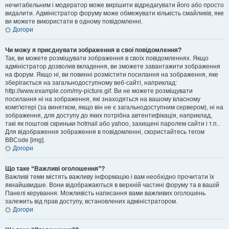
нечитабельним і модератор може вирішити відредагувати його або просто
видалити. Адміністратор форуму може обмежувати кількість смайликів, яке
ви можете використати в одному повідомленні.
Догори
Чи можу я приєднувати зображення в свої повідомлення?
Так, ви можете розміщувати зображення в своїх повідомленнях. Якщо
адміністратор дозволив вкладення, ви зможете завантажити зображення
на форум. Якщо ні, ви повинні розмістити посилання на зображення, яке
зберігається на загальнодоступному веб-сайті, наприклад:
http://www.example.com/my-picture.gif. Ви не можете розміщувати
посилання ні на зображення, які знаходяться на вашому власному
комп'ютері (за винятком, якщо він не є загальнодоступним сервером), ні на
зображення, для доступу до яких потрібна автентифікація, наприклад,
такі як поштові скриньки hotmail або yahoo, захищені паролем сайти і т.п..
Для відображення зображення в повідомленні, скористайтесь тегом
BBCode [img].
Догори
Що таке “Важливі оголошення”?
Важливі теми містять важливу інформацію і вам необхідно прочитати їх
якнайшвидше. Вони відображаються в верхній частині форуму та в вашій
Панелі керування. Можливість написання вами важливих оголошень
залежить від прав доступу, встановлених адміністратором.
Догори