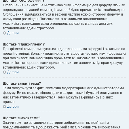
Що таке “Оголошення”?
Оголошення найчастіше містять важливу інформацію для форуму, який ви
переглядаєте в даний момент, і вам необхідно прочитати їх якнайшвидше.
Оголошення відображаються в верхній частині кожної сторінки форуму, в
якому вони розміщені. Так само як і з важливими оголошеннями,
можливість написання вами оголошень залежить від прав доступу,
встановлених адміністратором
Догори
Що таке “Прикріплено”?
Прикріплені теми розміщуються під оголошеннями в форумі і виключно на
першій сторінці. Вони, як правило, містять достатньо важливу інформаціюі
при можливості вам необхідно прочитати їх. Так само як і з оголошеннями,
можливість створення вами прикріплених тем залежить від прав доступу,
встановлених адміністратором.
Догори
Що таке закриті теми?
Теми можуть бути закриті виключно модераторами або адміністраторами
форуму. Ви не можете відповідати в закриті теми і будь-які опитування в
них автоматично завершуються. Теми можуть закриватись з різних
причин.
Догори
Що таке значок теми?
Значки тем - це встановлені автором зображення, які пов'язані з
повідомленнями та відображають їхній зміст. Можливість використання