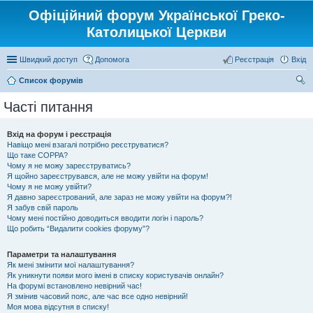
Офіційний форум Української Греко-
Католицької Церкви
Швидкий доступ
Допомога
Реєстрація
Вхід
Список форумів
ош
Часті питання
ук
Вхід на форум і реєстрація
Навіщо мені взагалі потрібно реєструватися?
Що таке COPPA?
Чому я не можу зареєструватись?
Я щойно зареєструвався, але не можу увійти на форум!
Чому я не можу увійти?
Я давно зареєстрований, але зараз не можу увійти на форум?!
Я забув свій пароль
Чому мені постійно доводиться вводити логін і пароль?
Що робить “Видалити cookies форуму”?
Параметри та налаштування
Як мені змінити мої налаштування?
Як уникнути появи мого імені в списку користувачів онлайн?
На форумі встановлено невірний час!
Я змінив часовий пояс, але час все одно невірний!
Моя мова відсутня в списку!