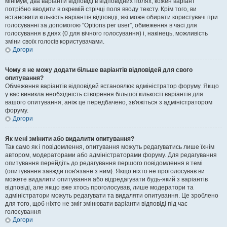
мінімум, два варіанти відповіді в відповідних полях, кожен варіант
потрібно вводити в окремій стрічці поля вводу тексту. Крім того, ви
встановити кількість варіантів відповіді, які може обирати користувачі при
голосуванні за допомогою “Options per user”, обмеження в часі для
голосування в днях (0 для вічного голосування) і, накінець, можливість
зміни своїх голосів користувачами.
Догори
Чому я не можу додати більше варіантів відповідей для свого
опитування?
Обмеження варіантів відповідей встановлює адміністратор форуму. Якщо
у вас виникла необхідність створення більшої кількості варіантів для
вашого опитування, аніж це передбачено, зв'яжіться з адміністратором
форуму.
Догори
Як мені змінити або видалити опитування?
Так само як і повідомлення, опитування можуть редагуватись лише їхнім
автором, модераторами або адміністраторами форуму. Для редагування
опитування перейдіть до редагування першого повідомлення в темі
(опитування завжди пов'язане з ним). Якщо ніхто не проголосував ви
можете видалити опитування або відредагувати будь-який з варіантів
відповіді, але якщо вже хтось проголосував, лише модератори та
адміністратори можуть редагувати та видаляти опитування. Це зроблено
для того, щоб ніхто не зміг змінювати варіанти відповіді під час
голосування
Догори