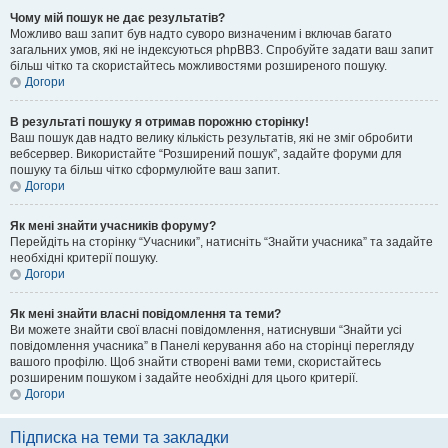
Чому мій пошук не дає результатів?
Можливо ваш запит був надто суворо визначеним і включав багато
загальних умов, які не індексуються phpBB3. Спробуйте задати ваш запит
більш чітко та скористайтесь можливостями розширеного пошуку.
Догори
В результаті пошуку я отримав порожню сторінку!
Ваш пошук дав надто велику кількість результатів, які не зміг обробити
вебсервер. Використайте “Розширений пошук”, задайте форуми для
пошуку та більш чітко сформулюйте ваш запит.
Догори
Як мені знайти учасників форуму?
Перейдіть на сторінку “Учасники”, натисніть “Знайти учасника” та задайте
необхідні критерії пошуку.
Догори
Як мені знайти власні повідомлення та теми?
Ви можете знайти свої власні повідомлення, натиснувши “Знайти усі
повідомлення учасника” в Панелі керування або на сторінці перегляду
вашого профілю. Щоб знайти створені вами теми, скористайтесь
розширеним пошуком і задайте необхідні для цього критерії.
Догори
Підписка на теми та закладки