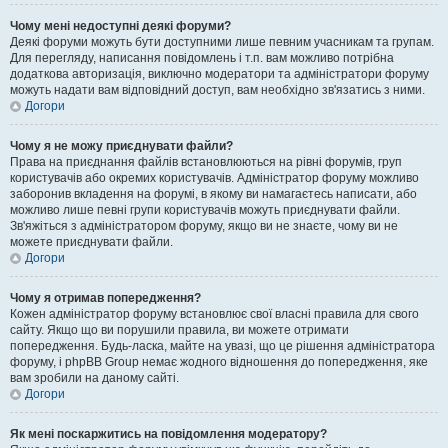
Чому мені недоступні деякі форуми?
Деякі форуми можуть бути доступними лише певним учасникам та групам.
Для перегляду, написання повідомлень і т.п. вам можливо потрібна
додаткова авторизація, виключно модератори та адміністратори форуму
можуть надати вам відповідний доступ, вам необхідно зв'язатись з ними.
Догори
Чому я не можу приєднувати файли?
Права на приєднання файлів встановлюються на рівні форумів, груп
користувачів або окремих користувачів. Адміністратор форуму можливо
заборонив вкладення на форумі, в якому ви намагаєтесь написати, або
можливо лише певні групи користувачів можуть приєднувати файли.
Зв'яжіться з адміністратором форуму, якщо ви не знаєте, чому ви не
можете приєднувати файли.
Догори
Чому я отримав попередження?
Кожен адміністратор форуму встановлює свої власні правила для свого
сайту. Якщо що ви порушили правила, ви можете отримати
попередження. Будь-ласка, майте на увазі, що це рішення адміністратора
форуму, і phpBB Group немає жодного відношення до попередження, яке
вам зробили на даному сайті.
Догори
Як мені поскаржитись на повідомлення модератору?