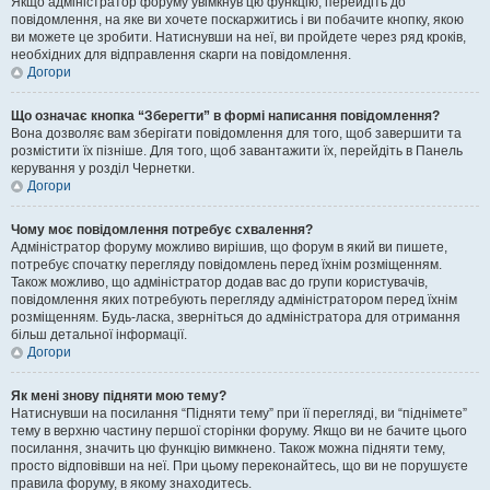
Якщо адміністратор форуму увімкнув цю функцію, перейдіть до
повідомлення, на яке ви хочете поскаржитись і ви побачите кнопку, якою
ви можете це зробити. Натиснувши на неї, ви пройдете через ряд кроків,
необхідних для відправлення скарги на повідомлення.
Догори
Що означає кнопка “Зберегти” в формі написання повідомлення?
Вона дозволяє вам зберігати повідомлення для того, щоб завершити та
розмістити їх пізніше. Для того, щоб завантажити їх, перейдіть в Панель
керування у розділ Чернетки.
Догори
Чому моє повідомлення потребує схвалення?
Адміністратор форуму можливо вирішив, що форум в який ви пишете,
потребує спочатку перегляду повідомлень перед їхнім розміщенням.
Також можливо, що адміністратор додав вас до групи користувачів,
повідомлення яких потребують перегляду адміністратором перед їхнім
розміщенням. Будь-ласка, зверніться до адміністратора для отримання
більш детальної інформації.
Догори
Як мені знову підняти мою тему?
Натиснувши на посилання “Підняти тему” при її перегляді, ви “піднімете”
тему в верхню частину першої сторінки форуму. Якщо ви не бачите цього
посилання, значить цю функцію вимкнено. Також можна підняти тему,
просто відповівши на неї. При цьому переконайтесь, що ви не порушуєте
правила форуму, в якому знаходитесь.