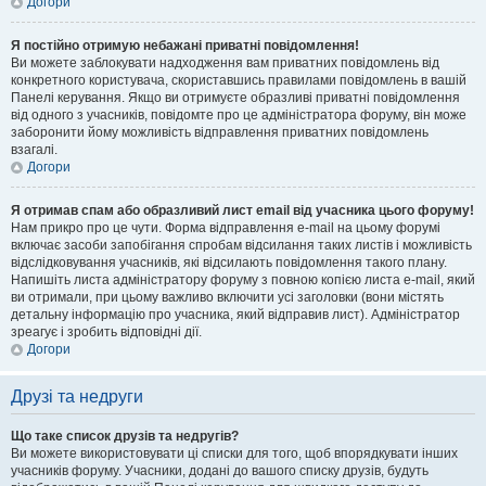
Догори
Я постійно отримую небажані приватні повідомлення!
Ви можете заблокувати надходження вам приватних повідомлень від
конкретного користувача, скориставшись правилами повідомлень в вашій
Панелі керування. Якщо ви отримуєте образливі приватні повідомлення
від одного з учасників, повідомте про це адміністратора форуму, він може
заборонити йому можливість відправлення приватних повідомлень
взагалі.
Догори
Я отримав спам або образливий лист email від учасника цього форуму!
Нам прикро про це чути. Форма відправлення e-mail на цьому форумі
включає засоби запобігання спробам відсилання таких листів і можливість
відслідковування учасників, які відсилають повідомлення такого плану.
Напишіть листа адміністратору форуму з повною копією листа e-mail, який
ви отримали, при цьому важливо включити усі заголовки (вони містять
детальну інформацію про учасника, який відправив лист). Адміністратор
зреагує і зробить відповідні дії.
Догори
Друзі та недруги
Що таке список друзів та недругів?
Ви можете використовувати ці списки для того, щоб впорядкувати інших
учасників форуму. Учасники, додані до вашого списку друзів, будуть