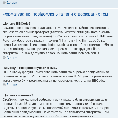
Догори
Форматування повідомлень та типи створюваних тем
Що таке BBCode?
BBCode - це особлива реалізація HTML, можливість його використання
визначається адміністратором (також ви можете вимкнути його в кожній
формі написання повідомлення). BBCode схожий по стилю на HTML, але
його теги беруться в квадратні дужки [ і ], а не в < і >. Він надає більш
широкі можливості виведення інформації на екран. Для отримання більш
детальної інформації про BBCode перегляньте інструкцію з його
використання, яка доступна з сторінки написання повідомлення.
Догори
Чи можу я використовувати HTML?
Ні. На цьому форумі неможливе написання та обробка повідомлень за
допомогою коду HTML. Більшість можливостей HTML для форматування
тексту може бути реалізована за допомогою використання BBCode.
Догори
Що таке смайлики?
Смайлики - це маленькі зображення, які можуть бути використані для
передачі емоцій за допомогою короткого коду, наприклад, :) означає
радість, :( означає сум. Весь список смайликів можна побачити в формі
написання повідомлення. Намагайтесь не зловживати використанням
смайликів, вони можуть швидко зробити ваше повідомлення