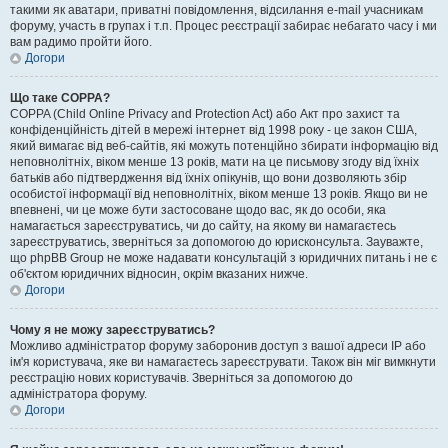
такими як аватари, приватні повідомлення, відсилання e-mail учасникам
форуму, участь в групах і т.п. Процес реєстрації забирає небагато часу і ми
вам радимо пройти його.
Догори
Що таке COPPA?
COPPA (Child Online Privacy and Protection Act) або Акт про захист та
конфіденційність дітей в мережі інтернет від 1998 року - це закон США,
який вимагає від веб-сайтів, які можуть потенційно збирати інформацію від
неповнолітніх, віком менше 13 років, мати на це письмову згоду від їхніх
батьків або підтвердження від їхніх опікунів, що вони дозволяють збір
особистої інформації від неповнолітніх, віком менше 13 років. Якщо ви не
впевнені, чи це може бути застосоване щодо вас, як до особи, яка
намагається зареєструватись, чи до сайту, на якому ви намагаєтесь
зареєструватись, зверніться за допомогою до юрисконсульта. Зауважте,
що phpBB Group не може надавати консультацій з юридичних питань і не є
об'єктом юридичних відносин, окрім вказаних нижче.
Догори
Чому я не можу зареєструватись?
Можливо адміністратор форуму заборонив доступ з вашої адреси IP або
ім'я користувача, яке ви намагаєтесь зареєструвати. Також він міг вимкнути
реєстрацію нових користувачів. Зверніться за допомогою до
адміністратора форуму.
Догори