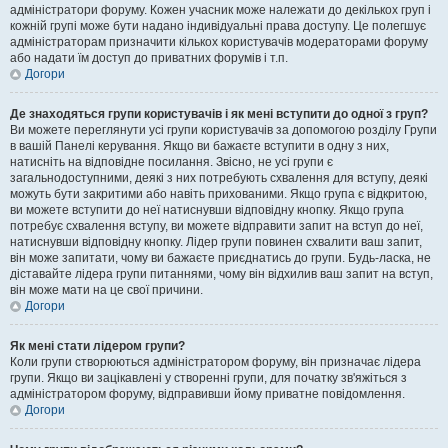
адміністратори форуму. Кожен учасник може належати до декількох груп і
кожній групі може бути надано індивідуальні права доступу. Це полегшує
адміністраторам призначити кількох користувачів модераторами форуму
або надати їм доступ до приватних форумів і т.п.
Догори
Де знаходяться групи користувачів і як мені вступити до одної з груп?
Ви можете переглянути усі групи користувачів за допомогою розділу Групи
в вашій Панелі керування. Якщо ви бажаєте вступити в одну з них,
натисніть на відповідне посилання. Звісно, не усі групи є
загальнодоступними, деякі з них потребують схвалення для вступу, деякі
можуть бути закритими або навіть прихованими. Якщо група є відкритою,
ви можете вступити до неї натиснувши відповідну кнопку. Якщо група
потребує схвалення вступу, ви можете відправити запит на вступ до неї,
натиснувши відповідну кнопку. Лідер групи повинен схвалити ваш запит,
він може запитати, чому ви бажаєте приєднатись до групи. Будь-ласка, не
діставайте лідера групи питаннями, чому він відхилив ваш запит на вступ,
він може мати на це свої причини.
Догори
Як мені стати лідером групи?
Коли групи створюються адміністратором форуму, він призначає лідера
групи. Якщо ви зацікавлені у створенні групи, для початку зв'яжіться з
адміністратором форуму, відправивши йому приватне повідомлення.
Догори