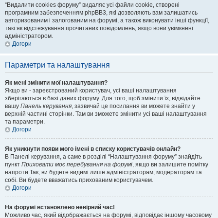
“Видалити cookies форуму” видаляє усі файли cookie, створені
програмним забезпеченням phpBB3, які дозволяють вам залишатись
авторизованим і залогованим на форумі, а також виконувати інші функції,
такі як відстежування прочитаних повідомлень, якщо вони увімкнені
адміністратором.
Догори
Параметри та налаштування
Як мені змінити мої налаштування?
Якщо ви - зареєстрований користувач, усі ваші налаштування
зберігаються в базі даних форуму. Для того, щоб змінити їх, відвідайте
вашу
Панель керування
, зазвичай це посилання ви можете знайти у
верхній частині сторінки. Там ви зможете змінити усі ваші налаштування
та параметри.
Догори
Як уникнути появи мого імені в списку користувачів онлайн?
В Панелі керування, а саме в розділі “Налаштування форуму” знайдіть
пункт
Приховати моє перебування на форумі
, якщо ви залишите помітку
напроти
Так
, ви будете видимі лише адміністраторам, модераторам та
собі. Ви будете вважатись прихованим користувачем.
Догори
На форумі встановлено невірний час!
Можливо час, який відображається на форумі, відповідає іншому часовому