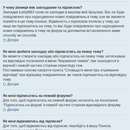
У чому різниця між закладками та підпискою?
Закладки в phpBB3 схожі на закладки в вашому веб-браузері. Вас не буде
повідомлено про надходження нових повідомлень в тему, але ви зможете
перейти в цю тему пізніше. Відмінність з підпискою полягає у тому, що
якщо ви підпишитесь на тему, то вас буде повідомлено про надходження
нових повідомлень в тему чи форум за допомогою встановленого вами
способу чи способів.
Догори
Як мені зробити закладку або підписатись на певну тему?
Ви можете створити закладку або підписатись на певну тему, натиснувши
на відповідне посилання в меню "Керування темою", яке знаходится в
верхній і нижній частині сторінки перегляду тем.
Поставивши галочку напроти пункта "Сповіщати мене про отримання
відповіді" при відправці повідомлення, ви також підпишетесь на відповідну
тему.
Догори
Як мені підписатись на певний форуми?
Для того, щоб підписатись на певний форум, натисніть на посилання
“Підписатись на форум” в нижній частині сторінки відповідного форуму.
Догори
Як мені відмовитись від підписки?
Для того, щоб відмовитись від підписки, перейдіть в вашу Панель