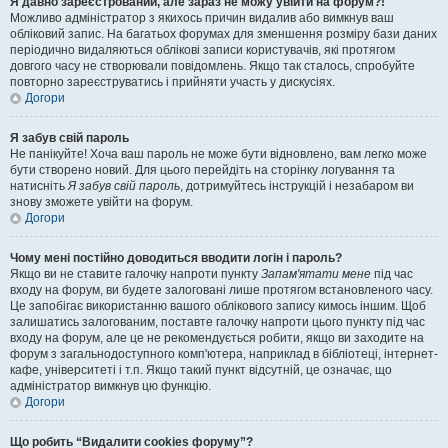
Я давно зареєстрований, але зараз не можу увійти на форум?!
Можливо адміністратор з якихось причин видалив або вимкнув ваш
обліковий запис. На багатьох форумах для зменшення розміру бази даних
періодично видаляються облікові записи користувачів, які протягом
довгого часу не створювали повідомлень. Якщо так сталось, спробуйте
повторно зареєструватись і прийняти участь у дискусіях.
Догори
Я забув свій пароль
Не панікуйте! Хоча ваш пароль не може бути відновлено, вам легко може
бути створено новий. Для цього перейдіть на сторінку логування та
натисніть
Я забув свій пароль
, дотримуйтесь інструкцій і незабаром ви
знову зможете увійти на форум.
Догори
Чому мені постійно доводиться вводити логін і пароль?
Якщо ви не ставите галочку напроти пункту
Запам'ятати мене
під час
входу на форум, ви будете залоговані лише протягом встановленого часу.
Це запобігає використанню вашого облікового запису кимось іншим. Щоб
залишатись залогованим, поставте галочку напроти цього пункту під час
входу на форум, але це не рекомендується робити, якщо ви заходите на
форум з загальнодоступного комп'ютера, наприклад в бібліотеці, інтернет-
кафе, університеті і т.п. Якщо такий пункт відсутній, це означає, що
адміністратор вимкнув цю функцію.
Догори
Що робить “Видалити cookies форуму”?