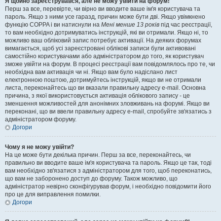
Я щойно зареєструвався, але не можу увійти на форум!
Перш за все, перевірте, чи вірно ви вводите ваше ім'я користувача та
пароль. Якщо з ними усе гаразд, причин може бути дві. Якщо увімкнено
функцію COPPA і ви натиснули на
Мені менше 13 років
під час реєстрації,
то вам необхідно дотримуватись інструкцій, які ви отримали. Якщо ні, то
можливо ваш обліковий запис потребує активації. На деяких форумах
вимагається, щоб усі зареєстровані облікові записи були активовані
самостійно користувачами або адміністратором до того, як користувач
зможе увійти на форум. В процесі реєстрації вам повідомлялось про те, чи
необхідна вам активація чи ні. Якщо вам було надіслано лист
електронною поштою, дотримуйтесь інструкцій, якщо ви не отримали
листа, переконайтесь що ви вказали правильну адресу e-mail. Основна
причина, з якої використовується активація облікового запису - це
зменшення можливостей для анонімних зловживань на форумі. Якщо ви
переконані, що ви ввели правильну адресу e-mail, спробуйте зв'язатись з
адміністратором форуму.
Догори
Чому я не можу увійти?
На це може бути декілька причин. Перш за все, переконайтесь, чи
правильно ви вводите ваше ім'я користувача та пароль. Якщо це так, тоді
вам необхідно зв'язатися з адміністратором для того, щоб переконатись,
що вам не заборонено доступ до форуму. Також можливо, що
адміністратор невірно сконфігурував форум, і необхідно повідомити його
про це для виправлення помилки.
Догори