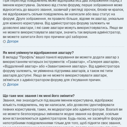
При перегляді повідомлень може відображатись два зображення поряд з
іменем користувача. Залежно від стилю форуму, перше зображення може
відноситись до вашого звання, зазвичай у вигляді зірочок, блоків чи крапок,
які відображають скільки повідомлень ви написали або ваш статус на
форумі. Друге зображення, як правило більше, відоме як аватар, унікальне
для кожного користувача. Від адміністратора форуму залежить чи
дозволені аватари, і які саме аватари можуть використовуватись. Якщо ви
не можете використовувати аватари, значить так вирішив адміністратор,
ви можете запитати його про причини цієї заборони.
Догори
Як мені увімкнути відображення аватару?
В вкладці "Профіль" вашої панелі керування ви можете додати аватар з
використанням чотирьох інструментів: «Граватар», «Галерея аватарів»,
«Віддалений аватар» або «Завантаження аватару». Від адміністратора
форуму залежить, чи увімкнена підтримка аватарів, а також які типи
аватарів доступні. Якщо ви не можете використовувати аватари,
зв'яжіться з адміністратором форуму для з'ясування причин.
Догори
Що таке моє звання і як мені його змінити?
Звання, яке знаходиться під вашим іменем користувача, відображає
кількість повідомлень, яку ви написали, або дозволяє ідентифікувати
певних користувачів, таких, як модератори або адміністратори. Взагалі ви
не можете безпосередньо змінювати жодне звання на форумі, оскільки
вони встановлюються адміністратором. Будь-ласка, не засмічуйте форум
непотрібними повідомленнями тільки для того, щоб підняти своє звання,