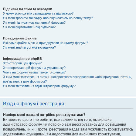
Підписка на теми та закладки
У чому різниця між закладками та підпискою?
Як мені зробити закладку або підписатись на певну тему?
Як мені підписатись на певний форуми?
Як мені відмовитись від підписки?
Приєднання файлів
Які саме файли можна приєднувати на цьому форумі?
Як мені знайти усі мої вкладення?
Інформація про phpBB
Хто створив цей форум?
Хто переклав цей форум на українську?
Чому на форумі немає такої-то функції?
З ким мені зв'язатись з питань некоректного використання і/або юридичних питань,
пов'язаних з цим форумом?
Як мені зв'язатись з адміністратором форуму?
Вхід на форум і реєстрація
Навіщо мені взагалі потрібно реєструватися?
Ви можете цього і не робити, все залежить від того, як вирішив
адміністратор форуму, чи потрібно вам реєструватись для розміщення
повідомлень, чи ні. Проте, реєстрація надає вам можливість користуватись
додатковими функціями, які недоступні для анонімних користувачів,