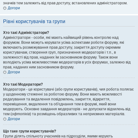
значків тем залежить від прав доступу, встановлених адміністратором.
Догори
Рівні користувачів та групи
Хто такі Адміністратори?
Адміністратори - особи, які мають найвищий рівень контролю над
форумом. Вони можуть керувати усіма аспектами роботи форуму, які
включають розмежування прав доступу, закриття доступу окремим
користувачам, створення груп, призначення модераторів і т.п., в
залежності від прав, наданих їм засновником форуму. Також вони
володіють усіма можливостями модераторів в усіх форумах, залежно від
прав, наданих ним засновником форуму.
Догори
Хто такі Модератори?
Модератори - це користувачі (або групи користувачів), чия робота полягає
у щоденному стеженні за роботою форуму. Вони мають можливості
редагування та видалення повідомлень, закриття, відкриття,
переміщення, видалення та об'єднання тем в форумі, який вони
модерують. Основне завдання модераторів - не допускати відхилень від
тем (
офтопіків
) та розміщень образливих та неприємних матеріалів.
Догори
Що таке групи користувачів?
Групи ділять спільноту учасників на підрозділи, якими керують