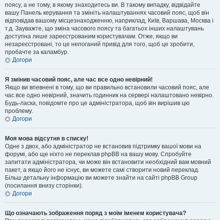
поясу, а не тому, в якому знаходитесь ви. В такому випадку, відвідайте
вашу Панель керування та змініть налаштуваннях часовий пояс, щоб він
відповідав вашому місцезнаходженню, наприклад, Київ, Варшава, Москва і
т.д. Зауважте, що зміна часового поясу та багатьох інших налаштувань
доступна лише зареєстрованим користувачам. Отже, якщо ви
незареєстровані, то це непоганий привід для того, щоб це зробити,
пробачте за каламбур.
Догори
Я змінив часовий пояс, але час все одно невірний!
Якщо ви впевнені в тому, що ви правильно встановили часовий пояс, але
час все одно невірний, значить годинник на сервері налаштовано невірно.
Будь-ласка, повідомте про це адміністратора, щоб він вирішив цю
проблему.
Догори
Моя мова відсутня в списку!
Одне з двох, або адміністратор не встановив підтримку вашої мови на
форумі, або ще ніхто не переклав phpBB на вашу мову. Спробуйте
запитати адміністратора, чи може він встановити необхідний вам мовний
пакет, а якщо його не існує, ви можете самі створити новий переклад.
Більш детальну інформацію ви можете знайти на сайті phpBB Group
(посилання внизу сторінки).
Догори
Що означають зображення поряд з моїм іменем користувача?