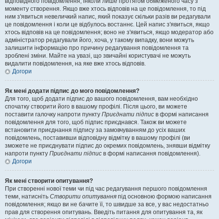
відповідного повідомлення, інколи лише протягом обмеженого часу з
моменту створення. Якщо вже хтось відповів на це повідомлення, то під
ним з'явиться невеличкий напис, який показує скільки разів ви редагували
це повідомлення і коли це відбулось востаннє. Цей напис з'явиться, якщо
хтось відповів на це повідомлення; воно не з'явиться, якщо модератор або
адміністратор редагували його, хоча, у такому випадку, вони можуть
залишити інформацію про причину редагування повідомлення та
зроблені зміни. Майте на увазі, що звичайні користувачі не можуть
видалити повідомлення, на яке вже хтось відповів.
Догори
Як мені додати підпис до мого повідомлення?
Для того, щоб додати підпис до вашого повідомлення, вам необхідно
спочатку створити його в вашому профілі. Після цього, ви можете
поставити галочку напроти пункту
Приєднати підпис
в формі написання
повідомлення для того, щоб підпис приєднався. Також ви можете
встановити приєднання підпису за замовчуванням до усіх ваших
повідомлень, поставивши відповідну відмітку в вашому профілі (ви
зможете не приєднувати підпис до окремих повідомлень, знявши відмітку
напроти пункту
Приєднати підпис
в формі написання повідомлення).
Догори
Як мені створити опитування?
При створенні нової теми чи під час редагування першого повідомлення
теми, натисніть
Створити опитування
під основною формою написання
повідомлення; якщо ви не бачите її, то швидше за все, у вас недостатньо
прав для створення опитувань. Введіть питання для опитування та, як