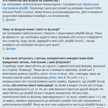
Хто переклав цей форум на українську?
Це програмне забезпечення перекладене і поширюється
Українською
підтримкою phpBB
. Переклад також доступний за умовами ліцензії GNU
General Public Licence і може вільно розповсюджуватись. Для отримання
додаткової інформації перейдіть за посиланням.
Догори
Чому на форумі немає такої-то функції?
Це програмне забезпечення створено і ліцензовано phpBB Group. Якщо
ви вважаєте, що необхідно додати якусь функцію або хочете повідомити
про помилку, будь-ласка, відвідайте веб-сайт phpBB
Area51
, там ви
знайдете усі необхідні ресурси для цього.
Догори
З ким мені зв'язатись з питань некоректного використання і/або
юридичних питань, пов'язаних з цим форумом?
З приводу скарг звертайтесь до одного з адміністраторів форуму, вказаних
на сторінці “Команда”. Якщо ви не отримаєте відповіді, зв'яжіться з
власником домену (зробіть запит
whois lookup
), або, у випадку, якщо це
безкоштовний сервіс (наприклад yahoo, free.fr, f2s.com і т.п.), з
керівництвом або техпідтримкою цього сервісу. Зауважте, що phpBB Group
немає
абсолютно ніякої юрисдикції
і не може в жоден спосіб нести будь-
яку відповідальність за те, як, де і ким використовується даний форум. Не
звертайтесь до phpBB Group з жодних юридичних питань (про
припинення роботи форуму, відповідальності за нього, коментарів і т.і.), які
не мають прямого відношення до вебсайту phpbb.com або програмного
забезпечення phpBB. Якщо ви все-таки надішлете листа до phpBB Group з