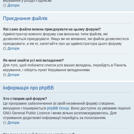
керування у розділ Підписки.
Догори
Приєднання файлів
Які саме файли можна приєднувати на цьому форумі?
Адміністратор кожного форуму сам визначає типи файлів, які
дозволяється приєднувати. Якщо ви не впевнені, які файли дозволяєтеся
приєднувати, а які ні, запитайте про це адміністратора цього форуму.
Догори
Як мені знайти усі мої вкладення?
Для того, щоб побачити список усіх ваших вкладень, перейдіть в Панель
керування, і оберіть пункт Керування вкладеннями.
Догори
Інформація про phpBB
Хто створив цей форум?
Це програмне забезпечення (в своїй незміненій формі) створене,
випущене і поширюється
phpBB Group
. Воно доступне за умовами ліцензії
GNU General Public Licence і може вільно розповсюджуватись. Для
отримання додаткової інформації перейдіть за посиланням.
Догори