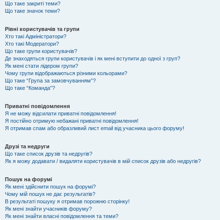
Що таке закриті теми?
Що таке значок теми?
Рівні користувачів та групи
Хто такі Адміністратори?
Хто такі Модератори?
Що таке групи користувачів?
Де знаходяться групи користувачів і як мені вступити до одної з груп?
Як мені стати лідером групи?
Чому групи відображаються різними кольорами?
Що таке “Група за замовчуванням”?
Що таке “Команда”?
Приватні повідомлення
Я не можу відсилати приватні повідомлення!
Я постійно отримую небажані приватні повідомлення!
Я отримав спам або образливий лист email від учасника цього форуму!
Друзі та недруги
Що таке список друзів та недругів?
Як я можу додавати / видаляти користувачів в мій список друзів або недругів?
Пошук на форумі
Як мені здійснити пошук на форумі?
Чому мій пошук не дає результатів?
В результаті пошуку я отримав порожню сторінку!
Як мені знайти учасників форуму?
Як мені знайти власні повідомлення та теми?