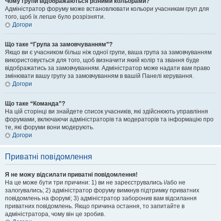
Чому групи відображаються різними кольорами?
Адміністратор форуму може встановлювати кольори учасникам груп для
того, щоб їх легше було розрізняти.
Догори
Що таке “Група за замовчуванням”?
Якщо ви є учасником більш ніж одної групи, ваша група за замовчуванням
використовується для того, щоб визначити який колір та звання буде
відображатись за замовчуванням. Адміністратор може надати вам право
змінювати вашу групу за замовчуванням в вашій Панелі керування.
Догори
Що таке “Команда”?
На цій сторінці ви знайдете список учасників, які здійснюють управління
форумами, включаючи адміністраторів та модераторів та інформацію про
те, які форуми вони модерують.
Догори
Приватні повідомлення
Я не можу відсилати приватні повідомлення!
На це може бути три причини: 1) ви не зареєструвались і/або не
залогувались; 2) адміністратор форуму вимкнув підтримку приватних
повідомлень на форумі; 3) адміністратор заборонив вам відсилання
приватних повідомлень. Якщо причина остання, то запитайте в
адміністратора, чому він це зробив.