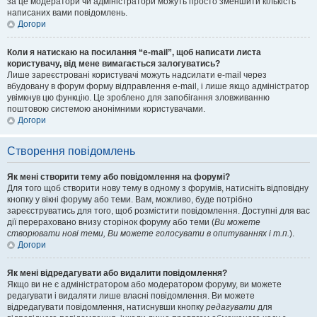
за це модератори чи адміністратори можуть просто зменшити кількість
написаних вами повідомлень.
Догори
Коли я натискаю на посилання “e-mail”, щоб написати листа
користувачу, від мене вимагається залогуватись?
Лише зареєстровані користувачі можуть надсилати e-mail через
вбудовану в форум форму відправлення e-mail, і лише якщо адміністратор
увімкнув цю функцію. Це зроблено для запобігання зловживанню
поштовою системою анонімними користувачами.
Догори
Створення повідомлень
Як мені створити тему або повідомлення на форумі?
Для того щоб створити нову тему в одному з форумів, натисніть відповідну
кнопку у вікні форуму або теми. Вам, можливо, буде потрібно
зареєструватись для того, щоб розмістити повідомлення. Доступні для вас
дії перераховано внизу сторінок форуму або теми (
Ви можете
створювати нові теми, Ви можете голосувати в опитуваннях і т.п.
).
Догори
Як мені відредагувати або видалити повідомлення?
Якщо ви не є адміністратором або модератором форуму, ви можете
редагувати і видаляти лише власні повідомлення. Ви можете
відредагувати повідомлення, натиснувши кнопку
редагувати
для