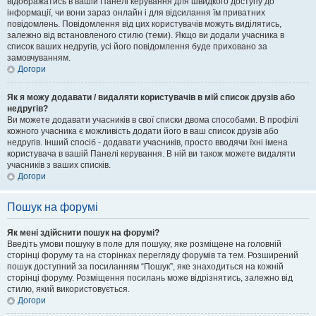
відображатись в вашій Панелі керування для швидкого доступу до
інформації, чи вони зараз онлайн і для відсилання їм приватних
повідомлень. Повідомлення від цих користувачів можуть виділятись,
залежно від встановленого стилю (теми). Якщо ви додали учасника в
список ваших недругів, усі його повідомлення буде приховано за
замовчуванням.
Догори
Як я можу додавати / видаляти користувачів в мій список друзів або
недругів?
Ви можете додавати учасників в свої списки двома способами. В профілі
кожного учасника є можливість додати його в ваш список друзів або
недругів. Інший спосіб - додавати учасників, просто вводячи їхні імена
користувача в вашій Панелі керування. В ній ви також можете видаляти
учасників з ваших списків.
Догори
Пошук на форумі
Як мені здійснити пошук на форумі?
Введіть умови пошуку в поле для пошуку, яке розміщене на головній
сторінці форуму та на сторінках перегляду форумів та тем. Розширений
пошук доступний за посиланням “Пошук”, яке знаходиться на кожній
сторінці форуму. Розміщення посилань може відрізнятись, залежно від
стилю, який використовується.
Догори