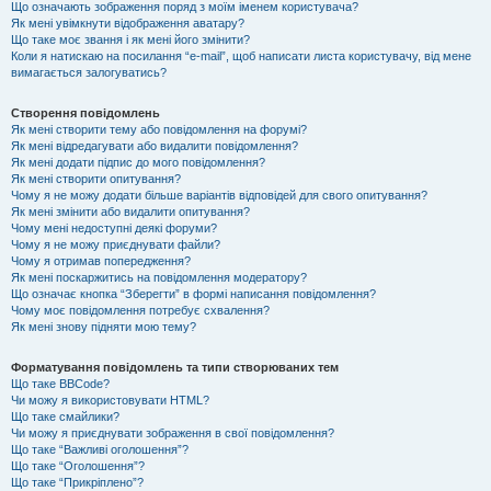
Що означають зображення поряд з моїм іменем користувача?
Як мені увімкнути відображення аватару?
Що таке моє звання і як мені його змінити?
Коли я натискаю на посилання “e-mail”, щоб написати листа користувачу, від мене
вимагається залогуватись?
Створення повідомлень
Як мені створити тему або повідомлення на форумі?
Як мені відредагувати або видалити повідомлення?
Як мені додати підпис до мого повідомлення?
Як мені створити опитування?
Чому я не можу додати більше варіантів відповідей для свого опитування?
Як мені змінити або видалити опитування?
Чому мені недоступні деякі форуми?
Чому я не можу приєднувати файли?
Чому я отримав попередження?
Як мені поскаржитись на повідомлення модератору?
Що означає кнопка “Зберегти” в формі написання повідомлення?
Чому моє повідомлення потребує схвалення?
Як мені знову підняти мою тему?
Форматування повідомлень та типи створюваних тем
Що таке BBCode?
Чи можу я використовувати HTML?
Що таке смайлики?
Чи можу я приєднувати зображення в свої повідомлення?
Що таке “Важливі оголошення”?
Що таке “Оголошення”?
Що таке “Прикріплено”?