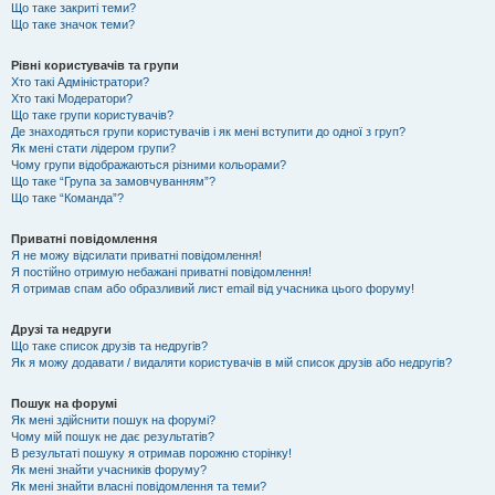
Що таке закриті теми?
Що таке значок теми?
Рівні користувачів та групи
Хто такі Адміністратори?
Хто такі Модератори?
Що таке групи користувачів?
Де знаходяться групи користувачів і як мені вступити до одної з груп?
Як мені стати лідером групи?
Чому групи відображаються різними кольорами?
Що таке “Група за замовчуванням”?
Що таке “Команда”?
Приватні повідомлення
Я не можу відсилати приватні повідомлення!
Я постійно отримую небажані приватні повідомлення!
Я отримав спам або образливий лист email від учасника цього форуму!
Друзі та недруги
Що таке список друзів та недругів?
Як я можу додавати / видаляти користувачів в мій список друзів або недругів?
Пошук на форумі
Як мені здійснити пошук на форумі?
Чому мій пошук не дає результатів?
В результаті пошуку я отримав порожню сторінку!
Як мені знайти учасників форуму?
Як мені знайти власні повідомлення та теми?