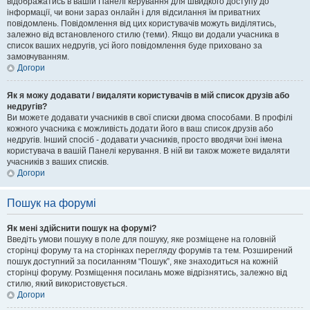
відображатись в вашій Панелі керування для швидкого доступу до
інформації, чи вони зараз онлайн і для відсилання їм приватних
повідомлень. Повідомлення від цих користувачів можуть виділятись,
залежно від встановленого стилю (теми). Якщо ви додали учасника в
список ваших недругів, усі його повідомлення буде приховано за
замовчуванням.
Догори
Як я можу додавати / видаляти користувачів в мій список друзів або
недругів?
Ви можете додавати учасників в свої списки двома способами. В профілі
кожного учасника є можливість додати його в ваш список друзів або
недругів. Інший спосіб - додавати учасників, просто вводячи їхні імена
користувача в вашій Панелі керування. В ній ви також можете видаляти
учасників з ваших списків.
Догори
Пошук на форумі
Як мені здійснити пошук на форумі?
Введіть умови пошуку в поле для пошуку, яке розміщене на головній
сторінці форуму та на сторінках перегляду форумів та тем. Розширений
пошук доступний за посиланням “Пошук”, яке знаходиться на кожній
сторінці форуму. Розміщення посилань може відрізнятись, залежно від
стилю, який використовується.
Догори