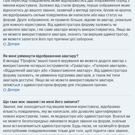
При перегляді повідомлень може відображатись два зображення поряд з
іменем користувача. Залежно від стилю форуму, перше зображення може
відноситись до вашого звання, зазвичай у вигляді зірочок, блоків чи крапок,
які відображають скільки повідомлень ви написали або ваш статус на
форумі. Друге зображення, як правило більше, відоме як аватар, унікальне
для кожного користувача. Від адміністратора форуму залежить чи
дозволені аватари, і які саме аватари можуть використовуватись. Якщо ви
не можете використовувати аватари, значить так вирішив адміністратор,
ви можете запитати його про причини цієї заборони.
Догори
Як мені увімкнути відображення аватару?
В вкладці "Профіль" вашої панелі керування ви можете додати аватар з
використанням чотирьох інструментів: «Граватар», «Галерея аватарів»,
«Віддалений аватар» або «Завантаження аватару». Від адміністратора
форуму залежить, чи увімкнена підтримка аватарів, а також які типи
аватарів доступні. Якщо ви не можете використовувати аватари,
зв'яжіться з адміністратором форуму для з'ясування причин.
Догори
Що таке моє звання і як мені його змінити?
Звання, яке знаходиться під вашим іменем користувача, відображає
кількість повідомлень, яку ви написали, або дозволяє ідентифікувати
певних користувачів, таких, як модератори або адміністратори. Взагалі ви
не можете безпосередньо змінювати жодне звання на форумі, оскільки
вони встановлюються адміністратором. Будь-ласка, не засмічуйте форум
непотрібними повідомленнями тільки для того, щоб підняти своє звання,