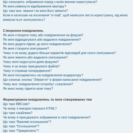
Що означають зображення поряд з моїм іменем користувача?
Як мені увімкнути відображення аватару?
Що таке моє звання і як мені його змінити?
Коли я натискаю на посилання “e-mail”, щоб написати листа користувачу, від мене
вимагається залогуватись?
Створення повідомлень
Як мені створити тему або повідомлення на форумі?
Як мені відредагувати або видалити повідомлення?
Як мені додати підпис до мого повідомлення?
Як мені створити опитування?
Чому я не можу додати більше варіантів відповідей для свого опитування?
Як мені змінити або видалити опитування?
Чому мені недоступні деякі форуми?
Чому я не можу приєднувати файли?
Чому я отримав попередження?
Як мені поскаржитись на повідомлення модератору?
Що означає кнопка “Зберегти” в формі написання повідомлення?
Чому моє повідомлення потребує схвалення?
Як мені знову підняти мою тему?
Форматування повідомлень та типи створюваних тем
Що таке BBCode?
Чи можу я використовувати HTML?
Що таке смайлики?
Чи можу я приєднувати зображення в свої повідомлення?
Що таке “Важливі оголошення”?
Що таке “Оголошення”?
Що таке “Прикріплено”?