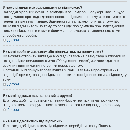
У чому різниця між закладками та підпискою?
Закладки в phpBB3 схожі на закладки в вашому веб-браузері. Вас не буде
повідомлено про надходження нових повідомлень в тему, але ви зможете
перейти в цю тему пізніше. Відмінність з підпискою полягає у тому, що
якщо ви підпишитесь на тему, то вас буде повідомлено про надходження
нових повідомлень в тему чи форум за допомогою встановленого вами
способу чи способів.
Догори
Як мені зробити закладку або підписатись на певну тему?
Ви можете створити закладку або підписатись на певну тему, натиснувши
на відповідне посилання в меню "Керування темою", яке знаходится в
верхній і нижній частині сторінки перегляду тем.
Поставивши галочку напроти пункта "Сповіщати мене про отримання
відповіді" при відправці повідомлення, ви також підпишетесь на відповідну
тему.
Догори
Як мені підписатись на певний форуми?
Для того, щоб підписатись на певний форум, натисніть на посилання
“Підписатись на форум” в нижній частині сторінки відповідного форуму.
Догори
Як мені відмовитись від підписки?
Для того, щоб відмовитись від підписки, перейдіть в вашу Панель