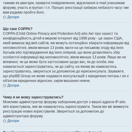
такими як аватари, приватні повідомлення, відсилання e-mail учасникам
форуму, участь в групах і т.п. Процес реєстрації забирає небагато часу і ми
вам радимо пройти його.
Догори
Що таке COPPA?
COPPA (Child Online Privacy and Protection Act) або Акт про захист та
конфіденційність дітей в мережі інтернет від 1998 року - це закон США,
який вимагає від веб-сайтів, які можуть потенційно збирати інформацію від
неповнолітніх, віком менше 13 років, мати на це письмову згоду від їхніх
батьків або підтвердження від їхніх опікунів, що вони дозволяють збір
особистої інформації від неповнолітніх, віком менше 13 років. Якщо ви не
впевнені, чи це може бути застосоване щодо вас, як до особи, яка
намагається зареєструватись, чи до сайту, на якому ви намагаєтесь
зареєструватись, зверніться за допомогою до юрисконсульта. Зауважте,
що phpBB Group не може надавати консультацій з юридичних питань і не є
об'єктом юридичних відносин, окрім вказаних нижче.
Догори
Чому я не можу зареєструватись?
Можливо адміністратор форуму заборонив доступ з вашої адреси IP або
ім'я користувача, яке ви намагаєтесь зареєструвати. Також він міг вимкнути
реєстрацію нових користувачів. Зверніться за допомогою до
адміністратора форуму.
Догори