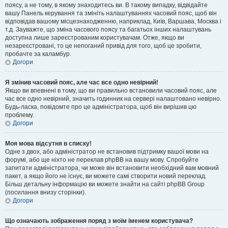
поясу, а не тому, в якому знаходитесь ви. В такому випадку, відвідайте
вашу Панель керування та змініть налаштуваннях часовий пояс, щоб він
відповідав вашому місцезнаходженню, наприклад, Київ, Варшава, Москва і
т.д. Зауважте, що зміна часового поясу та багатьох інших налаштувань
доступна лише зареєстрованим користувачам. Отже, якщо ви
незареєстровані, то це непоганий привід для того, щоб це зробити,
пробачте за каламбур.
Догори
Я змінив часовий пояс, але час все одно невірний!
Якщо ви впевнені в тому, що ви правильно встановили часовий пояс, але
час все одно невірний, значить годинник на сервері налаштовано невірно.
Будь-ласка, повідомте про це адміністратора, щоб він вирішив цю
проблему.
Догори
Моя мова відсутня в списку!
Одне з двох, або адміністратор не встановив підтримку вашої мови на
форумі, або ще ніхто не переклав phpBB на вашу мову. Спробуйте
запитати адміністратора, чи може він встановити необхідний вам мовний
пакет, а якщо його не існує, ви можете самі створити новий переклад.
Більш детальну інформацію ви можете знайти на сайті phpBB Group
(посилання внизу сторінки).
Догори
Що означають зображення поряд з моїм іменем користувача?