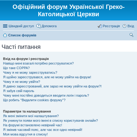
Офіційний форум Української Греко-
Католицької Церкви
Швидкий доступ
Допомога
Реєстрація
Вхід
Список форумів
ош
Часті питання
ук
Вхід на форум і реєстрація
Навіщо мені взагалі потрібно реєструватися?
Що таке COPPA?
Чому я не можу зареєструватись?
Я щойно зареєструвався, але не можу увійти на форум!
Чому я не можу увійти?
Я давно зареєстрований, але зараз не можу увійти на форум?!
Я забув свій пароль
Чому мені постійно доводиться вводити логін і пароль?
Що робить “Видалити cookies форуму”?
Параметри та налаштування
Як мені змінити мої налаштування?
Як уникнути появи мого імені в списку користувачів онлайн?
На форумі встановлено невірний час!
Я змінив часовий пояс, але час все одно невірний!
Моя мова відсутня в списку!