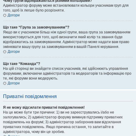
Чому групи відображаються різними кольорами?
Адміністратор форуму може встановлювати кольори учасникам груп для
того, щоб їх легше було розрізняти.
Догори
Що таке “Група за замовчуванням”?
Якщо ви є учасником більш ніж одної групи, ваша група за замовчуванням
використовується для того, щоб визначити який колір та звання буде
відображатись за замовчуванням. Адміністратор може надати вам право
змінювати вашу групу за замовчуванням в вашій Панелі керування.
Догори
Що таке “Команда”?
На цій сторінці ви знайдете список учасників, які здійснюють управління
форумами, включаючи адміністраторів та модераторів та інформацію про
те, які форуми вони модерують.
Догори
Приватні повідомлення
Я не можу відсилати приватні повідомлення!
На це може бути три причини: 1) ви не зареєструвались і/або не
залогувались; 2) адміністратор форуму вимкнув підтримку приватних
повідомлень на форумі; 3) адміністратор заборонив вам відсилання
приватних повідомлень. Якщо причина остання, то запитайте в
адміністратора, чому він це зробив.