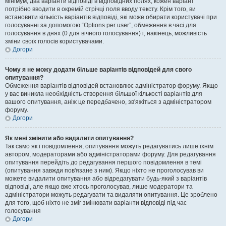
мінімум, два варіанти відповіді в відповідних полях, кожен варіант
потрібно вводити в окремій стрічці поля вводу тексту. Крім того, ви
встановити кількість варіантів відповіді, які може обирати користувачі при
голосуванні за допомогою “Options per user”, обмеження в часі для
голосування в днях (0 для вічного голосування) і, накінець, можливість
зміни своїх голосів користувачами.
Догори
Чому я не можу додати більше варіантів відповідей для свого
опитування?
Обмеження варіантів відповідей встановлює адміністратор форуму. Якщо
у вас виникла необхідність створення більшої кількості варіантів для
вашого опитування, аніж це передбачено, зв'яжіться з адміністратором
форуму.
Догори
Як мені змінити або видалити опитування?
Так само як і повідомлення, опитування можуть редагуватись лише їхнім
автором, модераторами або адміністраторами форуму. Для редагування
опитування перейдіть до редагування першого повідомлення в темі
(опитування завжди пов'язане з ним). Якщо ніхто не проголосував ви
можете видалити опитування або відредагувати будь-який з варіантів
відповіді, але якщо вже хтось проголосував, лише модератори та
адміністратори можуть редагувати та видаляти опитування. Це зроблено
для того, щоб ніхто не зміг змінювати варіанти відповіді під час
голосування
Догори