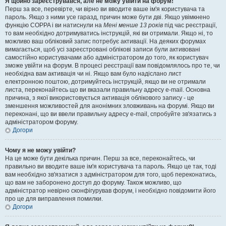
Я щойно зареєструвався, але не можу увійти на форум!
Перш за все, перевірте, чи вірно ви вводите ваше ім'я користувача та
пароль. Якщо з ними усе гаразд, причин може бути дві. Якщо увімкнено
функцію COPPA і ви натиснули на
Мені менше 13 років
під час реєстрації,
то вам необхідно дотримуватись інструкцій, які ви отримали. Якщо ні, то
можливо ваш обліковий запис потребує активації. На деяких форумах
вимагається, щоб усі зареєстровані облікові записи були активовані
самостійно користувачами або адміністратором до того, як користувач
зможе увійти на форум. В процесі реєстрації вам повідомлялось про те, чи
необхідна вам активація чи ні. Якщо вам було надіслано лист
електронною поштою, дотримуйтесь інструкцій, якщо ви не отримали
листа, переконайтесь що ви вказали правильну адресу e-mail. Основна
причина, з якої використовується активація облікового запису - це
зменшення можливостей для анонімних зловживань на форумі. Якщо ви
переконані, що ви ввели правильну адресу e-mail, спробуйте зв'язатись з
адміністратором форуму.
Догори
Чому я не можу увійти?
На це може бути декілька причин. Перш за все, переконайтесь, чи
правильно ви вводите ваше ім'я користувача та пароль. Якщо це так, тоді
вам необхідно зв'язатися з адміністратором для того, щоб переконатись,
що вам не заборонено доступ до форуму. Також можливо, що
адміністратор невірно сконфігурував форум, і необхідно повідомити його
про це для виправлення помилки.
Догори