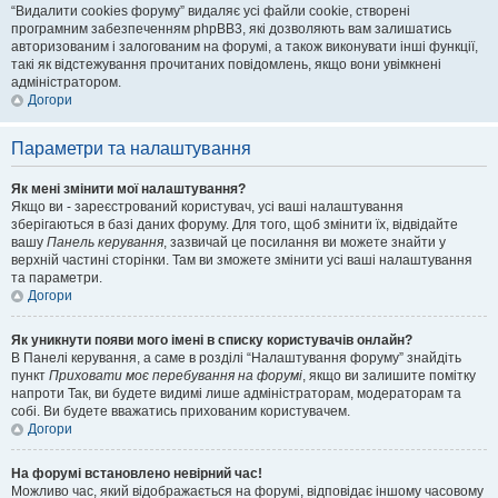
“Видалити cookies форуму” видаляє усі файли cookie, створені
програмним забезпеченням phpBB3, які дозволяють вам залишатись
авторизованим і залогованим на форумі, а також виконувати інші функції,
такі як відстежування прочитаних повідомлень, якщо вони увімкнені
адміністратором.
Догори
Параметри та налаштування
Як мені змінити мої налаштування?
Якщо ви - зареєстрований користувач, усі ваші налаштування
зберігаються в базі даних форуму. Для того, щоб змінити їх, відвідайте
вашу
Панель керування
, зазвичай це посилання ви можете знайти у
верхній частині сторінки. Там ви зможете змінити усі ваші налаштування
та параметри.
Догори
Як уникнути появи мого імені в списку користувачів онлайн?
В Панелі керування, а саме в розділі “Налаштування форуму” знайдіть
пункт
Приховати моє перебування на форумі
, якщо ви залишите помітку
напроти
Так
, ви будете видимі лише адміністраторам, модераторам та
собі. Ви будете вважатись прихованим користувачем.
Догори
На форумі встановлено невірний час!
Можливо час, який відображається на форумі, відповідає іншому часовому