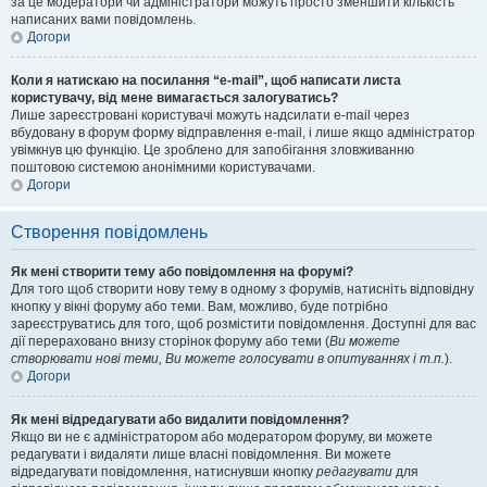
за це модератори чи адміністратори можуть просто зменшити кількість
написаних вами повідомлень.
Догори
Коли я натискаю на посилання “e-mail”, щоб написати листа
користувачу, від мене вимагається залогуватись?
Лише зареєстровані користувачі можуть надсилати e-mail через
вбудовану в форум форму відправлення e-mail, і лише якщо адміністратор
увімкнув цю функцію. Це зроблено для запобігання зловживанню
поштовою системою анонімними користувачами.
Догори
Створення повідомлень
Як мені створити тему або повідомлення на форумі?
Для того щоб створити нову тему в одному з форумів, натисніть відповідну
кнопку у вікні форуму або теми. Вам, можливо, буде потрібно
зареєструватись для того, щоб розмістити повідомлення. Доступні для вас
дії перераховано внизу сторінок форуму або теми (
Ви можете
створювати нові теми, Ви можете голосувати в опитуваннях і т.п.
).
Догори
Як мені відредагувати або видалити повідомлення?
Якщо ви не є адміністратором або модератором форуму, ви можете
редагувати і видаляти лише власні повідомлення. Ви можете
відредагувати повідомлення, натиснувши кнопку
редагувати
для