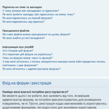
Підписка на теми та закладки
У чому різниця між закладками та підпискою?
Як мені зробити закладку або підписатись на певну тему?
Як мені підписатись на певний форуми?
Як мені відмовитись від підписки?
Приєднання файлів
Які саме файли можна приєднувати на цьому форумі?
Як мені знайти усі мої вкладення?
Інформація про phpBB
Хто створив цей форум?
Хто переклав цей форум на українську?
Чому на форумі немає такої-то функції?
З ким мені зв'язатись з питань некоректного використання і/або юридичних питань,
пов'язаних з цим форумом?
Як мені зв'язатись з адміністратором форуму?
Вхід на форум і реєстрація
Навіщо мені взагалі потрібно реєструватися?
Ви можете цього і не робити, все залежить від того, як вирішив
адміністратор форуму, чи потрібно вам реєструватись для розміщення
повідомлень, чи ні. Проте, реєстрація надає вам можливість користуватись
додатковими функціями, які недоступні для анонімних користувачів,