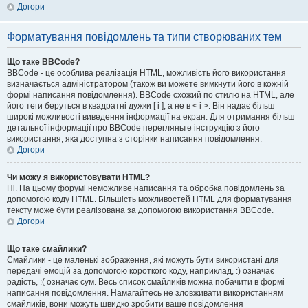
Догори
Форматування повідомлень та типи створюваних тем
Що таке BBCode?
BBCode - це особлива реалізація HTML, можливість його використання
визначається адміністратором (також ви можете вимкнути його в кожній
формі написання повідомлення). BBCode схожий по стилю на HTML, але
його теги беруться в квадратні дужки [ і ], а не в < і >. Він надає більш
широкі можливості виведення інформації на екран. Для отримання більш
детальної інформації про BBCode перегляньте інструкцію з його
використання, яка доступна з сторінки написання повідомлення.
Догори
Чи можу я використовувати HTML?
Ні. На цьому форумі неможливе написання та обробка повідомлень за
допомогою коду HTML. Більшість можливостей HTML для форматування
тексту може бути реалізована за допомогою використання BBCode.
Догори
Що таке смайлики?
Смайлики - це маленькі зображення, які можуть бути використані для
передачі емоцій за допомогою короткого коду, наприклад, :) означає
радість, :( означає сум. Весь список смайликів можна побачити в формі
написання повідомлення. Намагайтесь не зловживати використанням
смайликів, вони можуть швидко зробити ваше повідомлення