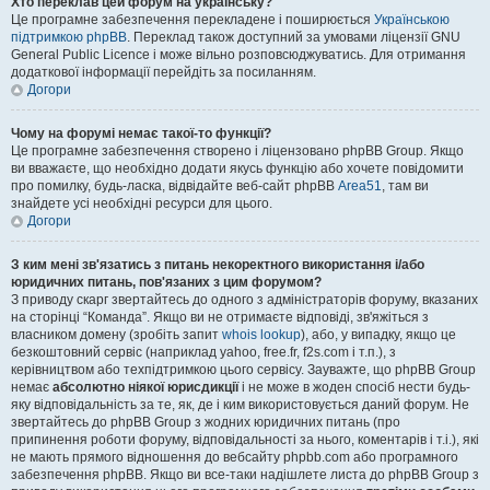
Хто переклав цей форум на українську?
Це програмне забезпечення перекладене і поширюється
Українською
підтримкою phpBB
. Переклад також доступний за умовами ліцензії GNU
General Public Licence і може вільно розповсюджуватись. Для отримання
додаткової інформації перейдіть за посиланням.
Догори
Чому на форумі немає такої-то функції?
Це програмне забезпечення створено і ліцензовано phpBB Group. Якщо
ви вважаєте, що необхідно додати якусь функцію або хочете повідомити
про помилку, будь-ласка, відвідайте веб-сайт phpBB
Area51
, там ви
знайдете усі необхідні ресурси для цього.
Догори
З ким мені зв'язатись з питань некоректного використання і/або
юридичних питань, пов'язаних з цим форумом?
З приводу скарг звертайтесь до одного з адміністраторів форуму, вказаних
на сторінці “Команда”. Якщо ви не отримаєте відповіді, зв'яжіться з
власником домену (зробіть запит
whois lookup
), або, у випадку, якщо це
безкоштовний сервіс (наприклад yahoo, free.fr, f2s.com і т.п.), з
керівництвом або техпідтримкою цього сервісу. Зауважте, що phpBB Group
немає
абсолютно ніякої юрисдикції
і не може в жоден спосіб нести будь-
яку відповідальність за те, як, де і ким використовується даний форум. Не
звертайтесь до phpBB Group з жодних юридичних питань (про
припинення роботи форуму, відповідальності за нього, коментарів і т.і.), які
не мають прямого відношення до вебсайту phpbb.com або програмного
забезпечення phpBB. Якщо ви все-таки надішлете листа до phpBB Group з