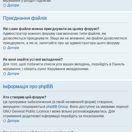
керування у розділ Підписки.
Догори
Приєднання файлів
Які саме файли можна приєднувати на цьому форумі?
Адміністратор кожного форуму сам визначає типи файлів, які
дозволяється приєднувати. Якщо ви не впевнені, які файли дозволяєтеся
приєднувати, а які ні, запитайте про це адміністратора цього форуму.
Догори
Як мені знайти усі мої вкладення?
Для того, щоб побачити список усіх ваших вкладень, перейдіть в Панель
керування, і оберіть пункт Керування вкладеннями.
Догори
Інформація про phpBB
Хто створив цей форум?
Це програмне забезпечення (в своїй незміненій формі) створене,
випущене і поширюється
phpBB Group
. Воно доступне за умовами ліцензії
GNU General Public Licence і може вільно розповсюджуватись. Для
отримання додаткової інформації перейдіть за посиланням.
Догори