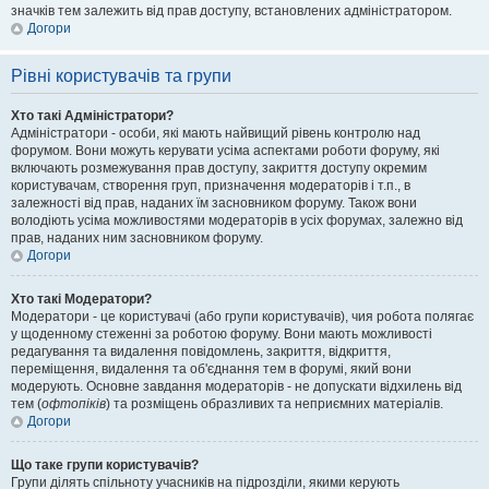
значків тем залежить від прав доступу, встановлених адміністратором.
Догори
Рівні користувачів та групи
Хто такі Адміністратори?
Адміністратори - особи, які мають найвищий рівень контролю над
форумом. Вони можуть керувати усіма аспектами роботи форуму, які
включають розмежування прав доступу, закриття доступу окремим
користувачам, створення груп, призначення модераторів і т.п., в
залежності від прав, наданих їм засновником форуму. Також вони
володіють усіма можливостями модераторів в усіх форумах, залежно від
прав, наданих ним засновником форуму.
Догори
Хто такі Модератори?
Модератори - це користувачі (або групи користувачів), чия робота полягає
у щоденному стеженні за роботою форуму. Вони мають можливості
редагування та видалення повідомлень, закриття, відкриття,
переміщення, видалення та об'єднання тем в форумі, який вони
модерують. Основне завдання модераторів - не допускати відхилень від
тем (
офтопіків
) та розміщень образливих та неприємних матеріалів.
Догори
Що таке групи користувачів?
Групи ділять спільноту учасників на підрозділи, якими керують