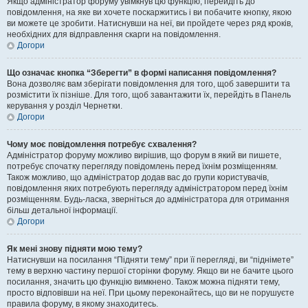
Якщо адміністратор форуму увімкнув цю функцію, перейдіть до
повідомлення, на яке ви хочете поскаржитись і ви побачите кнопку, якою
ви можете це зробити. Натиснувши на неї, ви пройдете через ряд кроків,
необхідних для відправлення скарги на повідомлення.
Догори
Що означає кнопка “Зберегти” в формі написання повідомлення?
Вона дозволяє вам зберігати повідомлення для того, щоб завершити та
розмістити їх пізніше. Для того, щоб завантажити їх, перейдіть в Панель
керування у розділ Чернетки.
Догори
Чому моє повідомлення потребує схвалення?
Адміністратор форуму можливо вирішив, що форум в який ви пишете,
потребує спочатку перегляду повідомлень перед їхнім розміщенням.
Також можливо, що адміністратор додав вас до групи користувачів,
повідомлення яких потребують перегляду адміністратором перед їхнім
розміщенням. Будь-ласка, зверніться до адміністратора для отримання
більш детальної інформації.
Догори
Як мені знову підняти мою тему?
Натиснувши на посилання “Підняти тему” при її перегляді, ви “піднімете”
тему в верхню частину першої сторінки форуму. Якщо ви не бачите цього
посилання, значить цю функцію вимкнено. Також можна підняти тему,
просто відповівши на неї. При цьому переконайтесь, що ви не порушуєте
правила форуму, в якому знаходитесь.