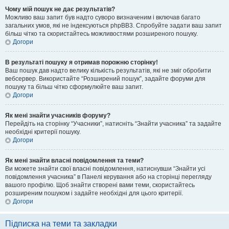
Чому мій пошук не дає результатів?
Можливо ваш запит був надто суворо визначеним і включав багато
загальних умов, які не індексуються phpBB3. Спробуйте задати ваш запит
більш чітко та скористайтесь можливостями розширеного пошуку.
Догори
В результаті пошуку я отримав порожню сторінку!
Ваш пошук дав надто велику кількість результатів, які не зміг обробити
вебсервер. Використайте “Розширений пошук”, задайте форуми для
пошуку та більш чітко сформулюйте ваш запит.
Догори
Як мені знайти учасників форуму?
Перейдіть на сторінку “Учасники”, натисніть “Знайти учасника” та задайте
необхідні критерії пошуку.
Догори
Як мені знайти власні повідомлення та теми?
Ви можете знайти свої власні повідомлення, натиснувши “Знайти усі
повідомлення учасника” в Панелі керування або на сторінці перегляду
вашого профілю. Щоб знайти створені вами теми, скористайтесь
розширеним пошуком і задайте необхідні для цього критерії.
Догори
Підписка на теми та закладки