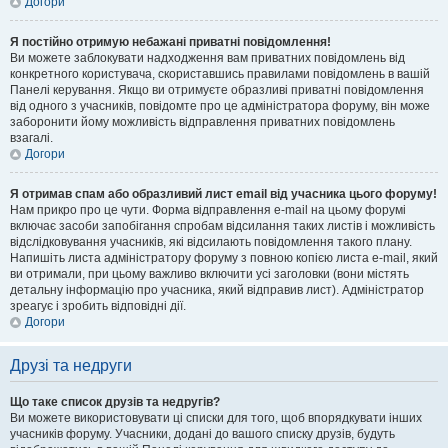
Догори
Я постійно отримую небажані приватні повідомлення!
Ви можете заблокувати надходження вам приватних повідомлень від
конкретного користувача, скориставшись правилами повідомлень в вашій
Панелі керування. Якщо ви отримуєте образливі приватні повідомлення
від одного з учасників, повідомте про це адміністратора форуму, він може
заборонити йому можливість відправлення приватних повідомлень
взагалі.
Догори
Я отримав спам або образливий лист email від учасника цього форуму!
Нам прикро про це чути. Форма відправлення e-mail на цьому форумі
включає засоби запобігання спробам відсилання таких листів і можливість
відслідковування учасників, які відсилають повідомлення такого плану.
Напишіть листа адміністратору форуму з повною копією листа e-mail, який
ви отримали, при цьому важливо включити усі заголовки (вони містять
детальну інформацію про учасника, який відправив лист). Адміністратор
зреагує і зробить відповідні дії.
Догори
Друзі та недруги
Що таке список друзів та недругів?
Ви можете використовувати ці списки для того, щоб впорядкувати інших
учасників форуму. Учасники, додані до вашого списку друзів, будуть