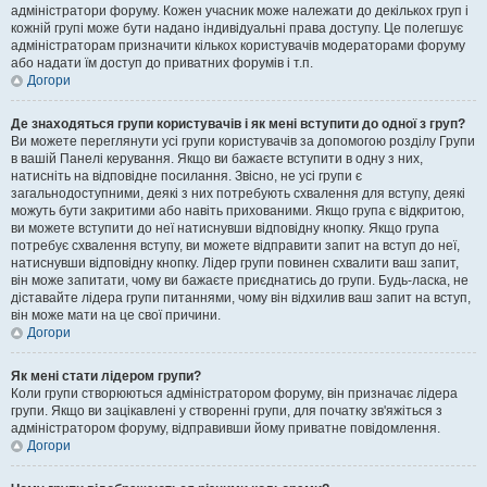
адміністратори форуму. Кожен учасник може належати до декількох груп і
кожній групі може бути надано індивідуальні права доступу. Це полегшує
адміністраторам призначити кількох користувачів модераторами форуму
або надати їм доступ до приватних форумів і т.п.
Догори
Де знаходяться групи користувачів і як мені вступити до одної з груп?
Ви можете переглянути усі групи користувачів за допомогою розділу Групи
в вашій Панелі керування. Якщо ви бажаєте вступити в одну з них,
натисніть на відповідне посилання. Звісно, не усі групи є
загальнодоступними, деякі з них потребують схвалення для вступу, деякі
можуть бути закритими або навіть прихованими. Якщо група є відкритою,
ви можете вступити до неї натиснувши відповідну кнопку. Якщо група
потребує схвалення вступу, ви можете відправити запит на вступ до неї,
натиснувши відповідну кнопку. Лідер групи повинен схвалити ваш запит,
він може запитати, чому ви бажаєте приєднатись до групи. Будь-ласка, не
діставайте лідера групи питаннями, чому він відхилив ваш запит на вступ,
він може мати на це свої причини.
Догори
Як мені стати лідером групи?
Коли групи створюються адміністратором форуму, він призначає лідера
групи. Якщо ви зацікавлені у створенні групи, для початку зв'яжіться з
адміністратором форуму, відправивши йому приватне повідомлення.
Догори