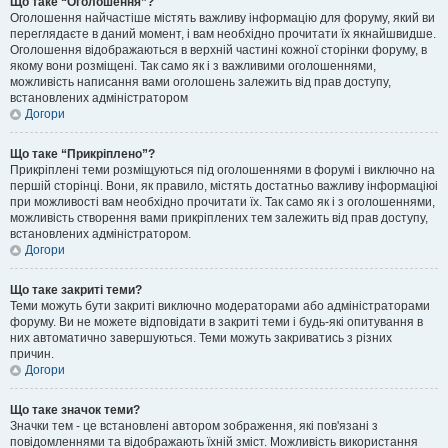
Що таке “Оголошення”?
Оголошення найчастіше містять важливу інформацію для форуму, який ви
переглядаєте в даний момент, і вам необхідно прочитати їх якнайшвидше.
Оголошення відображаються в верхній частині кожної сторінки форуму, в
якому вони розміщені. Так само як і з важливими оголошеннями,
можливість написання вами оголошень залежить від прав доступу,
встановлених адміністратором
Догори
Що таке “Прикріплено”?
Прикріплені теми розміщуються під оголошеннями в форумі і виключно на
першій сторінці. Вони, як правило, містять достатньо важливу інформаціюі
при можливості вам необхідно прочитати їх. Так само як і з оголошеннями,
можливість створення вами прикріплених тем залежить від прав доступу,
встановлених адміністратором.
Догори
Що таке закриті теми?
Теми можуть бути закриті виключно модераторами або адміністраторами
форуму. Ви не можете відповідати в закриті теми і будь-які опитування в
них автоматично завершуються. Теми можуть закриватись з різних
причин.
Догори
Що таке значок теми?
Значки тем - це встановлені автором зображення, які пов'язані з
повідомленнями та відображають їхній зміст. Можливість використання