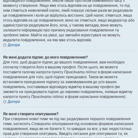
відповідного повідомлення, інколи лише протягом обмеженого часу з
моменту створення. Якщо вже хтось відповів на це повідомлення, то під
ним з'явиться невеличкий напис, який показує скільки разів ви редагували
це повідомлення і коли це відбулось востаннє. Цей напис з'явиться, якщо
хтось відповів на це повідомлення; воно не з'явиться, якщо модератор або
адміністратор редагували його, хоча, у такому випадку, вони можуть
залишити інформацію про причину редагування повідомлення та
зроблені зміни. Майте на увазі, що звичайні користувачі не можуть
видалити повідомлення, на яке вже хтось відповів.
Догори
Як мені додати підпис до мого повідомлення?
Для того, щоб додати підпис до вашого повідомлення, вам необхідно
спочатку створити його в вашому профілі. Після цього, ви можете
поставити галочку напроти пункту
Приєднати підпис
в формі написання
повідомлення для того, щоб підпис приєднався. Також ви можете
встановити приєднання підпису за замовчуванням до усіх ваших
повідомлень, поставивши відповідну відмітку в вашому профілі (ви
зможете не приєднувати підпис до окремих повідомлень, знявши відмітку
напроти пункту
Приєднати підпис
в формі написання повідомлення).
Догори
Як мені створити опитування?
При створенні нової теми чи під час редагування першого повідомлення
теми, натисніть
Створити опитування
під основною формою написання
повідомлення; якщо ви не бачите її, то швидше за все, у вас недостатньо
прав для створення опитувань. Введіть питання для опитування та, як