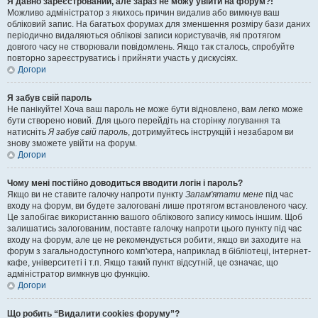
Я давно зареєстрований, але зараз не можу увійти на форум?!
Можливо адміністратор з якихось причин видалив або вимкнув ваш
обліковий запис. На багатьох форумах для зменшення розміру бази даних
періодично видаляються облікові записи користувачів, які протягом
довгого часу не створювали повідомлень. Якщо так сталось, спробуйте
повторно зареєструватись і прийняти участь у дискусіях.
Догори
Я забув свій пароль
Не панікуйте! Хоча ваш пароль не може бути відновлено, вам легко може
бути створено новий. Для цього перейдіть на сторінку логування та
натисніть
Я забув свій пароль
, дотримуйтесь інструкцій і незабаром ви
знову зможете увійти на форум.
Догори
Чому мені постійно доводиться вводити логін і пароль?
Якщо ви не ставите галочку напроти пункту
Запам'ятати мене
під час
входу на форум, ви будете залоговані лише протягом встановленого часу.
Це запобігає використанню вашого облікового запису кимось іншим. Щоб
залишатись залогованим, поставте галочку напроти цього пункту під час
входу на форум, але це не рекомендується робити, якщо ви заходите на
форум з загальнодоступного комп'ютера, наприклад в бібліотеці, інтернет-
кафе, університеті і т.п. Якщо такий пункт відсутній, це означає, що
адміністратор вимкнув цю функцію.
Догори
Що робить “Видалити cookies форуму”?