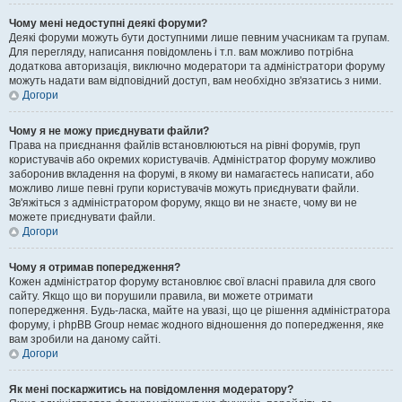
Чому мені недоступні деякі форуми?
Деякі форуми можуть бути доступними лише певним учасникам та групам.
Для перегляду, написання повідомлень і т.п. вам можливо потрібна
додаткова авторизація, виключно модератори та адміністратори форуму
можуть надати вам відповідний доступ, вам необхідно зв'язатись з ними.
Догори
Чому я не можу приєднувати файли?
Права на приєднання файлів встановлюються на рівні форумів, груп
користувачів або окремих користувачів. Адміністратор форуму можливо
заборонив вкладення на форумі, в якому ви намагаєтесь написати, або
можливо лише певні групи користувачів можуть приєднувати файли.
Зв'яжіться з адміністратором форуму, якщо ви не знаєте, чому ви не
можете приєднувати файли.
Догори
Чому я отримав попередження?
Кожен адміністратор форуму встановлює свої власні правила для свого
сайту. Якщо що ви порушили правила, ви можете отримати
попередження. Будь-ласка, майте на увазі, що це рішення адміністратора
форуму, і phpBB Group немає жодного відношення до попередження, яке
вам зробили на даному сайті.
Догори
Як мені поскаржитись на повідомлення модератору?