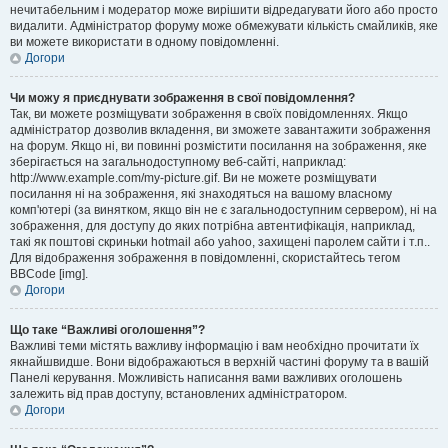
нечитабельним і модератор може вирішити відредагувати його або просто
видалити. Адміністратор форуму може обмежувати кількість смайликів, яке
ви можете використати в одному повідомленні.
Догори
Чи можу я приєднувати зображення в свої повідомлення?
Так, ви можете розміщувати зображення в своїх повідомленнях. Якщо
адміністратор дозволив вкладення, ви зможете завантажити зображення
на форум. Якщо ні, ви повинні розмістити посилання на зображення, яке
зберігається на загальнодоступному веб-сайті, наприклад:
http://www.example.com/my-picture.gif. Ви не можете розміщувати
посилання ні на зображення, які знаходяться на вашому власному
комп'ютері (за винятком, якщо він не є загальнодоступним сервером), ні на
зображення, для доступу до яких потрібна автентифікація, наприклад,
такі як поштові скриньки hotmail або yahoo, захищені паролем сайти і т.п..
Для відображення зображення в повідомленні, скористайтесь тегом
BBCode [img].
Догори
Що таке “Важливі оголошення”?
Важливі теми містять важливу інформацію і вам необхідно прочитати їх
якнайшвидше. Вони відображаються в верхній частині форуму та в вашій
Панелі керування. Можливість написання вами важливих оголошень
залежить від прав доступу, встановлених адміністратором.
Догори