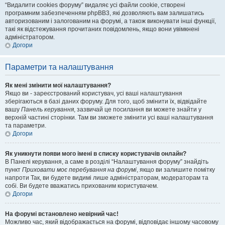
“Видалити cookies форуму” видаляє усі файли cookie, створені
програмним забезпеченням phpBB3, які дозволяють вам залишатись
авторизованим і залогованим на форумі, а також виконувати інші функції,
такі як відстежування прочитаних повідомлень, якщо вони увімкнені
адміністратором.
Догори
Параметри та налаштування
Як мені змінити мої налаштування?
Якщо ви - зареєстрований користувач, усі ваші налаштування
зберігаються в базі даних форуму. Для того, щоб змінити їх, відвідайте
вашу
Панель керування
, зазвичай це посилання ви можете знайти у
верхній частині сторінки. Там ви зможете змінити усі ваші налаштування
та параметри.
Догори
Як уникнути появи мого імені в списку користувачів онлайн?
В Панелі керування, а саме в розділі “Налаштування форуму” знайдіть
пункт
Приховати моє перебування на форумі
, якщо ви залишите помітку
напроти
Так
, ви будете видимі лише адміністраторам, модераторам та
собі. Ви будете вважатись прихованим користувачем.
Догори
На форумі встановлено невірний час!
Можливо час, який відображається на форумі, відповідає іншому часовому