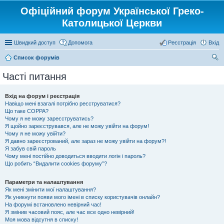
Офіційний форум Української Греко-
Католицької Церкви
Швидкий доступ
Допомога
Реєстрація
Вхід
Список форумів
ош
Часті питання
ук
Вхід на форум і реєстрація
Навіщо мені взагалі потрібно реєструватися?
Що таке COPPA?
Чому я не можу зареєструватись?
Я щойно зареєструвався, але не можу увійти на форум!
Чому я не можу увійти?
Я давно зареєстрований, але зараз не можу увійти на форум?!
Я забув свій пароль
Чому мені постійно доводиться вводити логін і пароль?
Що робить “Видалити cookies форуму”?
Параметри та налаштування
Як мені змінити мої налаштування?
Як уникнути появи мого імені в списку користувачів онлайн?
На форумі встановлено невірний час!
Я змінив часовий пояс, але час все одно невірний!
Моя мова відсутня в списку!