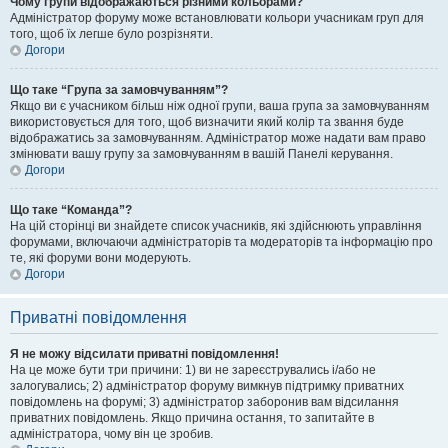
Чому групи відображаються різними кольорами?
Адміністратор форуму може встановлювати кольори учасникам груп для
того, щоб їх легше було розрізняти.
Догори
Що таке “Група за замовчуванням”?
Якщо ви є учасником більш ніж одної групи, ваша група за замовчуванням
використовується для того, щоб визначити який колір та звання буде
відображатись за замовчуванням. Адміністратор може надати вам право
змінювати вашу групу за замовчуванням в вашій Панелі керування.
Догори
Що таке “Команда”?
На цій сторінці ви знайдете список учасників, які здійснюють управління
форумами, включаючи адміністраторів та модераторів та інформацію про
те, які форуми вони модерують.
Догори
Приватні повідомлення
Я не можу відсилати приватні повідомлення!
На це може бути три причини: 1) ви не зареєструвались і/або не
залогувались; 2) адміністратор форуму вимкнув підтримку приватних
повідомлень на форумі; 3) адміністратор заборонив вам відсилання
приватних повідомлень. Якщо причина остання, то запитайте в
адміністратора, чому він це зробив.