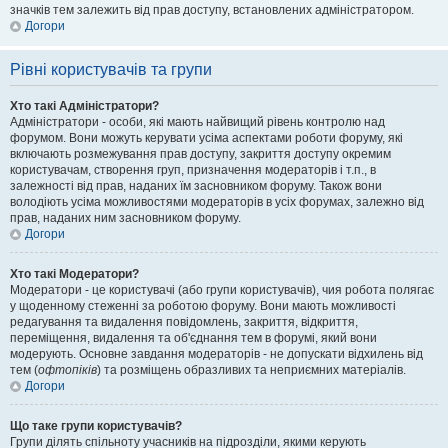
значків тем залежить від прав доступу, встановлених адміністратором.
Догори
Рівні користувачів та групи
Хто такі Адміністратори?
Адміністратори - особи, які мають найвищий рівень контролю над
форумом. Вони можуть керувати усіма аспектами роботи форуму, які
включають розмежування прав доступу, закриття доступу окремим
користувачам, створення груп, призначення модераторів і т.п., в
залежності від прав, наданих їм засновником форуму. Також вони
володіють усіма можливостями модераторів в усіх форумах, залежно від
прав, наданих ним засновником форуму.
Догори
Хто такі Модератори?
Модератори - це користувачі (або групи користувачів), чия робота полягає
у щоденному стеженні за роботою форуму. Вони мають можливості
редагування та видалення повідомлень, закриття, відкриття,
переміщення, видалення та об'єднання тем в форумі, який вони
модерують. Основне завдання модераторів - не допускати відхилень від
тем (
офтопіків
) та розміщень образливих та неприємних матеріалів.
Догори
Що таке групи користувачів?
Групи ділять спільноту учасників на підрозділи, якими керують