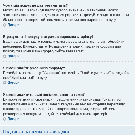
Чому мій пошук не дає результатів?
Можливо ваш запит був надто суворо визначеним і включав багато
загальних умов, які не індексуються phpBB3. Спробуйте задати ваш запит
більш чітко та скористайтесь можливостями розширеного пошуку.
Догори
В результаті пошуку я отримав порожню сторінку!
Ваш пошук дав надто велику кількість результатів, які не зміг обробити
вебсервер. Використайте “Розширений пошук”, задайте форуми для
пошуку та більш чітко сформулюйте ваш запит.
Догори
Як мені знайти учасників форуму?
Перейдіть на сторінку “Учасники”, натисніть “Знайти учасника” та задайте
необхідні критерії пошуку.
Догори
Як мені знайти власні повідомлення та теми?
Ви можете знайти свої власні повідомлення, натиснувши “Знайти усі
повідомлення учасника” в Панелі керування або на сторінці перегляду
вашого профілю. Щоб знайти створені вами теми, скористайтесь
розширеним пошуком і задайте необхідні для цього критерії.
Догори
Підписка на теми та закладки