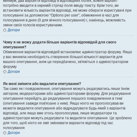
мінімум, два варіанти відповіді в відповідних полях, кожен варіант
потрібно вводити в окремій стрічці поля вводу тексту. Крім того, ви
встановити кількість варіантів відповіді, які може обирати користувачі при
голосуванні за допомогою “Options per user”, обмеження в часі для
голосування в днях (0 для вічного голосування) і, накінець, можливість
зміни своїх голосів користувачами.
Догори
Чому я не можу додати більше варіантів відповідей для свого
опитування?
Обмеження варіантів відповідей встановлює адміністратор форуму. Якщо
у вас виникла необхідність створення більшої кількості варіантів для
вашого опитування, аніж це передбачено, зв'яжіться з адміністратором
форуму.
Догори
Як мені змінити або видалити опитування?
Так само як і повідомлення, опитування можуть редагуватись лише їхнім
автором, модераторами або адміністраторами форуму. Для редагування
опитування перейдіть до редагування першого повідомлення в темі
(опитування завжди пов'язане з ним). Якщо ніхто не проголосував ви
можете видалити опитування або відредагувати будь-який з варіантів
відповіді, але якщо вже хтось проголосував, лише модератори та
адміністратори можуть редагувати та видаляти опитування. Це зроблено
для того, щоб ніхто не зміг змінювати варіанти відповіді під час
голосування
Догори