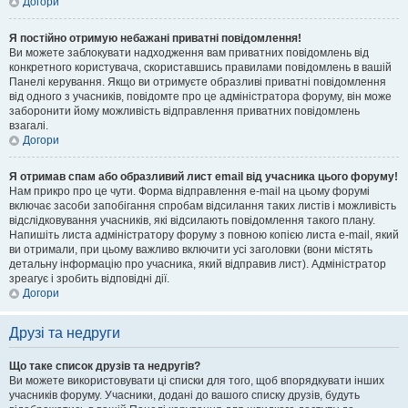
Догори
Я постійно отримую небажані приватні повідомлення!
Ви можете заблокувати надходження вам приватних повідомлень від
конкретного користувача, скориставшись правилами повідомлень в вашій
Панелі керування. Якщо ви отримуєте образливі приватні повідомлення
від одного з учасників, повідомте про це адміністратора форуму, він може
заборонити йому можливість відправлення приватних повідомлень
взагалі.
Догори
Я отримав спам або образливий лист email від учасника цього форуму!
Нам прикро про це чути. Форма відправлення e-mail на цьому форумі
включає засоби запобігання спробам відсилання таких листів і можливість
відслідковування учасників, які відсилають повідомлення такого плану.
Напишіть листа адміністратору форуму з повною копією листа e-mail, який
ви отримали, при цьому важливо включити усі заголовки (вони містять
детальну інформацію про учасника, який відправив лист). Адміністратор
зреагує і зробить відповідні дії.
Догори
Друзі та недруги
Що таке список друзів та недругів?
Ви можете використовувати ці списки для того, щоб впорядкувати інших
учасників форуму. Учасники, додані до вашого списку друзів, будуть