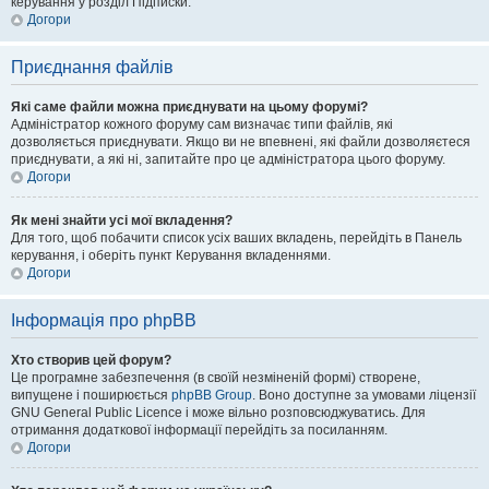
керування у розділ Підписки.
Догори
Приєднання файлів
Які саме файли можна приєднувати на цьому форумі?
Адміністратор кожного форуму сам визначає типи файлів, які
дозволяється приєднувати. Якщо ви не впевнені, які файли дозволяєтеся
приєднувати, а які ні, запитайте про це адміністратора цього форуму.
Догори
Як мені знайти усі мої вкладення?
Для того, щоб побачити список усіх ваших вкладень, перейдіть в Панель
керування, і оберіть пункт Керування вкладеннями.
Догори
Інформація про phpBB
Хто створив цей форум?
Це програмне забезпечення (в своїй незміненій формі) створене,
випущене і поширюється
phpBB Group
. Воно доступне за умовами ліцензії
GNU General Public Licence і може вільно розповсюджуватись. Для
отримання додаткової інформації перейдіть за посиланням.
Догори