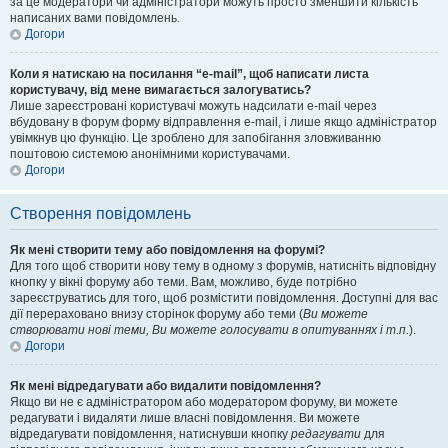
за це модератори чи адміністратори можуть просто зменшити кількість
написаних вами повідомлень.
Догори
Коли я натискаю на посилання “e-mail”, щоб написати листа
користувачу, від мене вимагається залогуватись?
Лише зареєстровані користувачі можуть надсилати e-mail через
вбудовану в форум форму відправлення e-mail, і лише якщо адміністратор
увімкнув цю функцію. Це зроблено для запобігання зловживанню
поштовою системою анонімними користувачами.
Догори
Створення повідомлень
Як мені створити тему або повідомлення на форумі?
Для того щоб створити нову тему в одному з форумів, натисніть відповідну
кнопку у вікні форуму або теми. Вам, можливо, буде потрібно
зареєструватись для того, щоб розмістити повідомлення. Доступні для вас
дії перераховано внизу сторінок форуму або теми (
Ви можете
створювати нові теми, Ви можете голосувати в опитуваннях і т.п.
).
Догори
Як мені відредагувати або видалити повідомлення?
Якщо ви не є адміністратором або модератором форуму, ви можете
редагувати і видаляти лише власні повідомлення. Ви можете
відредагувати повідомлення, натиснувши кнопку
редагувати
для