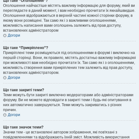
Що таке “Оголошення”?
Оголошення найчастіше містять важливу інформацію для форуму, який ви
переглядаєте в даний момент, і вам необхідно прочитати їх якнайшвидше.
Оголошення відображаються в верхній частині кожної сторінки форуму, в
якому вони розміщені. Так само як і з важливими оголошеннями,
можливість написання вами оголошень залежить від прав доступу,
встановлених адміністратором
Догори
Що таке “Прикріплено”?
Прикріплені теми розміщуються під оголошеннями в форумі і виключно на
першій сторінці. Вони, як правило, містять достатньо важливу інформаціюі
при можливості вам необхідно прочитати їх. Так само як і з оголошеннями,
можливість створення вами прикріплених тем залежить від прав доступу,
встановлених адміністратором.
Догори
Що таке закриті теми?
Теми можуть бути закриті виключно модераторами або адміністраторами
форуму. Ви не можете відповідати в закриті теми і будь-які опитування в
них автоматично завершуються. Теми можуть закриватись з різних
причин.
Догори
Що таке значок теми?
Значки тем - це встановлені автором зображення, які пов'язані з
повідомленнями та відображають їхній зміст. Можливість використання