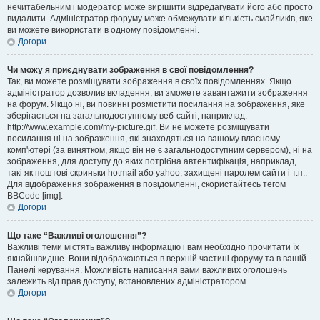
нечитабельним і модератор може вирішити відредагувати його або просто
видалити. Адміністратор форуму може обмежувати кількість смайликів, яке
ви можете використати в одному повідомленні.
Догори
Чи можу я приєднувати зображення в свої повідомлення?
Так, ви можете розміщувати зображення в своїх повідомленнях. Якщо
адміністратор дозволив вкладення, ви зможете завантажити зображення
на форум. Якщо ні, ви повинні розмістити посилання на зображення, яке
зберігається на загальнодоступному веб-сайті, наприклад:
http://www.example.com/my-picture.gif. Ви не можете розміщувати
посилання ні на зображення, які знаходяться на вашому власному
комп'ютері (за винятком, якщо він не є загальнодоступним сервером), ні на
зображення, для доступу до яких потрібна автентифікація, наприклад,
такі як поштові скриньки hotmail або yahoo, захищені паролем сайти і т.п..
Для відображення зображення в повідомленні, скористайтесь тегом
BBCode [img].
Догори
Що таке “Важливі оголошення”?
Важливі теми містять важливу інформацію і вам необхідно прочитати їх
якнайшвидше. Вони відображаються в верхній частині форуму та в вашій
Панелі керування. Можливість написання вами важливих оголошень
залежить від прав доступу, встановлених адміністратором.
Догори