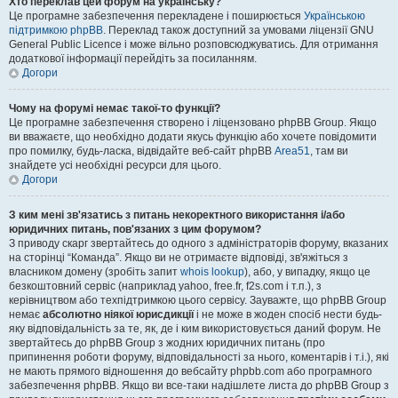
Хто переклав цей форум на українську?
Це програмне забезпечення перекладене і поширюється
Українською
підтримкою phpBB
. Переклад також доступний за умовами ліцензії GNU
General Public Licence і може вільно розповсюджуватись. Для отримання
додаткової інформації перейдіть за посиланням.
Догори
Чому на форумі немає такої-то функції?
Це програмне забезпечення створено і ліцензовано phpBB Group. Якщо
ви вважаєте, що необхідно додати якусь функцію або хочете повідомити
про помилку, будь-ласка, відвідайте веб-сайт phpBB
Area51
, там ви
знайдете усі необхідні ресурси для цього.
Догори
З ким мені зв'язатись з питань некоректного використання і/або
юридичних питань, пов'язаних з цим форумом?
З приводу скарг звертайтесь до одного з адміністраторів форуму, вказаних
на сторінці “Команда”. Якщо ви не отримаєте відповіді, зв'яжіться з
власником домену (зробіть запит
whois lookup
), або, у випадку, якщо це
безкоштовний сервіс (наприклад yahoo, free.fr, f2s.com і т.п.), з
керівництвом або техпідтримкою цього сервісу. Зауважте, що phpBB Group
немає
абсолютно ніякої юрисдикції
і не може в жоден спосіб нести будь-
яку відповідальність за те, як, де і ким використовується даний форум. Не
звертайтесь до phpBB Group з жодних юридичних питань (про
припинення роботи форуму, відповідальності за нього, коментарів і т.і.), які
не мають прямого відношення до вебсайту phpbb.com або програмного
забезпечення phpBB. Якщо ви все-таки надішлете листа до phpBB Group з