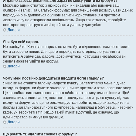
Я давно зареєстрований, але зараз не можу увійти на форум?!
Можливо адміністратор з якихось причин видалив або вимкнув ваш
обліковий запис. На багатьох форумах для зменшення розміру бази даних
періодично видаляються облікові записи користувачів, які протягом
довгого часу не створювали повідомлень. Якщо так сталось, спробуйте
повторно зареєструватись і прийняти участь у дискусіях.
Догори
Я забув свій пароль
Не панікуйте! Хоча ваш пароль не може бути відновлено, вам легко може
бути створено новий. Для цього перейдіть на сторінку логування та
натисніть
Я забув свій пароль
, дотримуйтесь інструкцій і незабаром ви
знову зможете увійти на форум.
Догори
Чому мені постійно доводиться вводити логін і пароль?
Якщо ви не ставите галочку напроти пункту
Запам'ятати мене
під час
входу на форум, ви будете залоговані лише протягом встановленого часу.
Це запобігає використанню вашого облікового запису кимось іншим. Щоб
залишатись залогованим, поставте галочку напроти цього пункту під час
входу на форум, але це не рекомендується робити, якщо ви заходите на
форум з загальнодоступного комп'ютера, наприклад в бібліотеці, інтернет-
кафе, університеті і т.п. Якщо такий пункт відсутній, це означає, що
адміністратор вимкнув цю функцію.
Догори
Що робить “Видалити cookies форуму”?