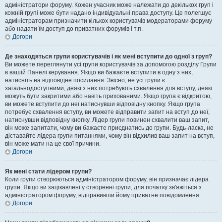
адміністратори форуму. Кожен учасник може належати до декількох груп і
кожній групі може бути надано індивідуальні права доступу. Це полегшує
адміністраторам призначити кількох користувачів модераторами форуму
або надати їм доступ до приватних форумів і т.п.
Догори
Де знаходяться групи користувачів і як мені вступити до одної з груп?
Ви можете переглянути усі групи користувачів за допомогою розділу Групи
в вашій Панелі керування. Якщо ви бажаєте вступити в одну з них,
натисніть на відповідне посилання. Звісно, не усі групи є
загальнодоступними, деякі з них потребують схвалення для вступу, деякі
можуть бути закритими або навіть прихованими. Якщо група є відкритою,
ви можете вступити до неї натиснувши відповідну кнопку. Якщо група
потребує схвалення вступу, ви можете відправити запит на вступ до неї,
натиснувши відповідну кнопку. Лідер групи повинен схвалити ваш запит,
він може запитати, чому ви бажаєте приєднатись до групи. Будь-ласка, не
діставайте лідера групи питаннями, чому він відхилив ваш запит на вступ,
він може мати на це свої причини.
Догори
Як мені стати лідером групи?
Коли групи створюються адміністратором форуму, він призначає лідера
групи. Якщо ви зацікавлені у створенні групи, для початку зв'яжіться з
адміністратором форуму, відправивши йому приватне повідомлення.
Догори