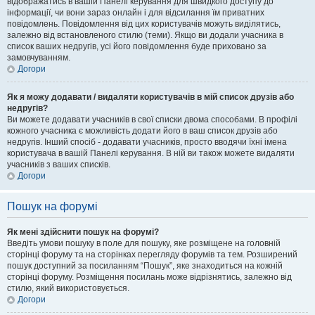
відображатись в вашій Панелі керування для швидкого доступу до
інформації, чи вони зараз онлайн і для відсилання їм приватних
повідомлень. Повідомлення від цих користувачів можуть виділятись,
залежно від встановленого стилю (теми). Якщо ви додали учасника в
список ваших недругів, усі його повідомлення буде приховано за
замовчуванням.
Догори
Як я можу додавати / видаляти користувачів в мій список друзів або
недругів?
Ви можете додавати учасників в свої списки двома способами. В профілі
кожного учасника є можливість додати його в ваш список друзів або
недругів. Інший спосіб - додавати учасників, просто вводячи їхні імена
користувача в вашій Панелі керування. В ній ви також можете видаляти
учасників з ваших списків.
Догори
Пошук на форумі
Як мені здійснити пошук на форумі?
Введіть умови пошуку в поле для пошуку, яке розміщене на головній
сторінці форуму та на сторінках перегляду форумів та тем. Розширений
пошук доступний за посиланням “Пошук”, яке знаходиться на кожній
сторінці форуму. Розміщення посилань може відрізнятись, залежно від
стилю, який використовується.
Догори