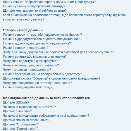
Що означають зображення поряд з моїм іменем користувача?
Як мені увімкнути відображення аватару?
Що таке моє звання і як мені його змінити?
Коли я натискаю на посилання “e-mail”, щоб написати листа користувачу, від мене
вимагається залогуватись?
Створення повідомлень
Як мені створити тему або повідомлення на форумі?
Як мені відредагувати або видалити повідомлення?
Як мені додати підпис до мого повідомлення?
Як мені створити опитування?
Чому я не можу додати більше варіантів відповідей для свого опитування?
Як мені змінити або видалити опитування?
Чому мені недоступні деякі форуми?
Чому я не можу приєднувати файли?
Чому я отримав попередження?
Як мені поскаржитись на повідомлення модератору?
Що означає кнопка “Зберегти” в формі написання повідомлення?
Чому моє повідомлення потребує схвалення?
Як мені знову підняти мою тему?
Форматування повідомлень та типи створюваних тем
Що таке BBCode?
Чи можу я використовувати HTML?
Що таке смайлики?
Чи можу я приєднувати зображення в свої повідомлення?
Що таке “Важливі оголошення”?
Що таке “Оголошення”?
Що таке “Прикріплено”?