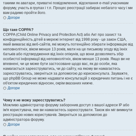
такими як аватари, приватні повідомлення, відсилання e-mail учасникам
форуму, участь в групах і т.п. Процес реєстрації забирає небагато часу і ми
вам радимо пройти його.
Догори
Що таке COPPA?
COPPA (Child Online Privacy and Protection Act) або Акт про захист та
конфіденційність дітей в мережі інтернет від 1998 року - це закон США,
який вимагає від веб-сайтів, які можуть потенційно збирати інформацію від
неповнолітніх, віком менше 13 років, мати на це письмову згоду від їхніх
батьків або підтвердження від їхніх опікунів, що вони дозволяють збір
особистої інформації від неповнолітніх, віком менше 13 років. Якщо ви не
впевнені, чи це може бути застосоване щодо вас, як до особи, яка
намагається зареєструватись, чи до сайту, на якому ви намагаєтесь
зареєструватись, зверніться за допомогою до юрисконсульта. Зауважте,
що phpBB Group не може надавати консультацій з юридичних питань і не є
об'єктом юридичних відносин, окрім вказаних нижче.
Догори
Чому я не можу зареєструватись?
Можливо адміністратор форуму заборонив доступ з вашої адреси IP або
ім'я користувача, яке ви намагаєтесь зареєструвати. Також він міг вимкнути
реєстрацію нових користувачів. Зверніться за допомогою до
адміністратора форуму.
Догори