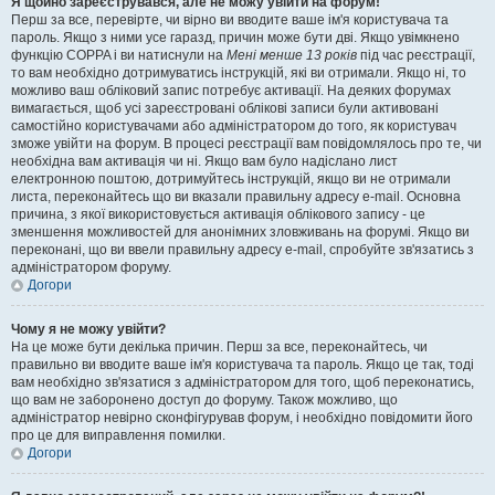
Я щойно зареєструвався, але не можу увійти на форум!
Перш за все, перевірте, чи вірно ви вводите ваше ім'я користувача та
пароль. Якщо з ними усе гаразд, причин може бути дві. Якщо увімкнено
функцію COPPA і ви натиснули на
Мені менше 13 років
під час реєстрації,
то вам необхідно дотримуватись інструкцій, які ви отримали. Якщо ні, то
можливо ваш обліковий запис потребує активації. На деяких форумах
вимагається, щоб усі зареєстровані облікові записи були активовані
самостійно користувачами або адміністратором до того, як користувач
зможе увійти на форум. В процесі реєстрації вам повідомлялось про те, чи
необхідна вам активація чи ні. Якщо вам було надіслано лист
електронною поштою, дотримуйтесь інструкцій, якщо ви не отримали
листа, переконайтесь що ви вказали правильну адресу e-mail. Основна
причина, з якої використовується активація облікового запису - це
зменшення можливостей для анонімних зловживань на форумі. Якщо ви
переконані, що ви ввели правильну адресу e-mail, спробуйте зв'язатись з
адміністратором форуму.
Догори
Чому я не можу увійти?
На це може бути декілька причин. Перш за все, переконайтесь, чи
правильно ви вводите ваше ім'я користувача та пароль. Якщо це так, тоді
вам необхідно зв'язатися з адміністратором для того, щоб переконатись,
що вам не заборонено доступ до форуму. Також можливо, що
адміністратор невірно сконфігурував форум, і необхідно повідомити його
про це для виправлення помилки.
Догори