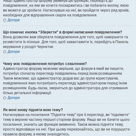
Якщо адміністратор форуму увімкнув цю функцію, перейдіть до
повідомлення, на яке ви хочете поскаржитись і ви побачите кнопку, якою
ви можете це зробити. Натиснувши на неї, ви пройдете через ряд кроків,
необхідних для відправлення скарги на повідомлення.
Догори
Що означає кнопка “Зберегти” в формі написання повідомлення?
Вона дозволяє вам зберігати повідомлення для того, щоб завершити та
розмістити їх пізніше. Для того, щоб завантажити їх, перейдіть в Панель
керування у розділ Чернетки.
Догори
Чому моє повідомлення потребує схвалення?
Адміністратор форуму можливо вирішив, що форум в який ви пишете,
потребує спочатку перегляду повідомлень перед їхнім розміщенням.
Також можливо, що адміністратор додав вас до групи користувачів,
повідомлення яких потребують перегляду адміністратором перед їхнім
розміщенням. Будь-ласка, зверніться до адміністратора для отримання
більш детальної інформації.
Догори
Як мені знову підняти мою тему?
Натиснувши на посилання “Підняти тему” при її перегляді, ви “піднімете”
тему в верхню частину першої сторінки форуму. Якщо ви не бачите цього
посилання, значить цю функцію вимкнено. Також можна підняти тему,
просто відповівши на неї. При цьому переконайтесь, що ви не порушуєте
правила форуму, в якому знаходитесь.