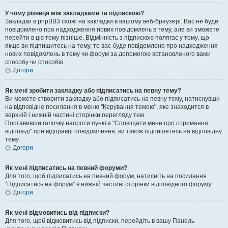
У чому різниця між закладками та підпискою?
Закладки в phpBB3 схожі на закладки в вашому веб-браузері. Вас не буде
повідомлено про надходження нових повідомлень в тему, але ви зможете
перейти в цю тему пізніше. Відмінність з підпискою полягає у тому, що
якщо ви підпишитесь на тему, то вас буде повідомлено про надходження
нових повідомлень в тему чи форум за допомогою встановленого вами
способу чи способів.
Догори
Як мені зробити закладку або підписатись на певну тему?
Ви можете створити закладку або підписатись на певну тему, натиснувши
на відповідне посилання в меню "Керування темою", яке знаходится в
верхній і нижній частині сторінки перегляду тем.
Поставивши галочку напроти пункта "Сповіщати мене про отримання
відповіді" при відправці повідомлення, ви також підпишетесь на відповідну
тему.
Догори
Як мені підписатись на певний форуми?
Для того, щоб підписатись на певний форум, натисніть на посилання
“Підписатись на форум” в нижній частині сторінки відповідного форуму.
Догори
Як мені відмовитись від підписки?
Для того, щоб відмовитись від підписки, перейдіть в вашу Панель