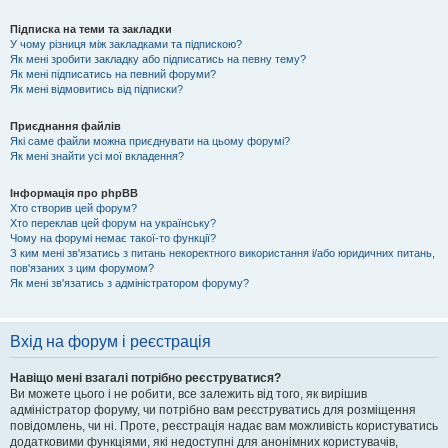
Підписка на теми та закладки
У чому різниця між закладками та підпискою?
Як мені зробити закладку або підписатись на певну тему?
Як мені підписатись на певний форуми?
Як мені відмовитись від підписки?
Приєднання файлів
Які саме файли можна приєднувати на цьому форумі?
Як мені знайти усі мої вкладення?
Інформація про phpBB
Хто створив цей форум?
Хто переклав цей форум на українську?
Чому на форумі немає такої-то функції?
З ким мені зв'язатись з питань некоректного використання і/або юридичних питань,
пов'язаних з цим форумом?
Як мені зв'язатись з адміністратором форуму?
Вхід на форум і реєстрація
Навіщо мені взагалі потрібно реєструватися?
Ви можете цього і не робити, все залежить від того, як вирішив
адміністратор форуму, чи потрібно вам реєструватись для розміщення
повідомлень, чи ні. Проте, реєстрація надає вам можливість користуватись
додатковими функціями, які недоступні для анонімних користувачів,