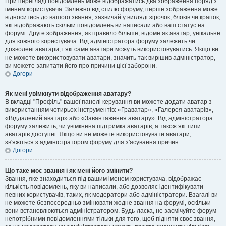
При перегляді повідомлень може відображатись два зображення поряд з
іменем користувача. Залежно від стилю форуму, перше зображення може
відноситись до вашого звання, зазвичай у вигляді зірочок, блоків чи крапок,
які відображають скільки повідомлень ви написали або ваш статус на
форумі. Друге зображення, як правило більше, відоме як аватар, унікальне
для кожного користувача. Від адміністратора форуму залежить чи
дозволені аватари, і які саме аватари можуть використовуватись. Якщо ви
не можете використовувати аватари, значить так вирішив адміністратор,
ви можете запитати його про причини цієї заборони.
Догори
Як мені увімкнути відображення аватару?
В вкладці "Профіль" вашої панелі керування ви можете додати аватар з
використанням чотирьох інструментів: «Граватар», «Галерея аватарів»,
«Віддалений аватар» або «Завантаження аватару». Від адміністратора
форуму залежить, чи увімкнена підтримка аватарів, а також які типи
аватарів доступні. Якщо ви не можете використовувати аватари,
зв'яжіться з адміністратором форуму для з'ясування причин.
Догори
Що таке моє звання і як мені його змінити?
Звання, яке знаходиться під вашим іменем користувача, відображає
кількість повідомлень, яку ви написали, або дозволяє ідентифікувати
певних користувачів, таких, як модератори або адміністратори. Взагалі ви
не можете безпосередньо змінювати жодне звання на форумі, оскільки
вони встановлюються адміністратором. Будь-ласка, не засмічуйте форум
непотрібними повідомленнями тільки для того, щоб підняти своє звання,