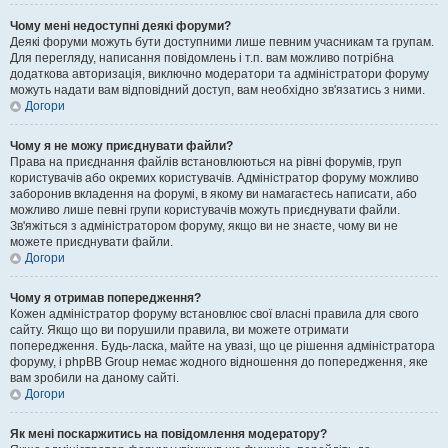
Чому мені недоступні деякі форуми?
Деякі форуми можуть бути доступними лише певним учасникам та групам.
Для перегляду, написання повідомлень і т.п. вам можливо потрібна
додаткова авторизація, виключно модератори та адміністратори форуму
можуть надати вам відповідний доступ, вам необхідно зв'язатись з ними.
Догори
Чому я не можу приєднувати файли?
Права на приєднання файлів встановлюються на рівні форумів, груп
користувачів або окремих користувачів. Адміністратор форуму можливо
заборонив вкладення на форумі, в якому ви намагаєтесь написати, або
можливо лише певні групи користувачів можуть приєднувати файли.
Зв'яжіться з адміністратором форуму, якщо ви не знаєте, чому ви не
можете приєднувати файли.
Догори
Чому я отримав попередження?
Кожен адміністратор форуму встановлює свої власні правила для свого
сайту. Якщо що ви порушили правила, ви можете отримати
попередження. Будь-ласка, майте на увазі, що це рішення адміністратора
форуму, і phpBB Group немає жодного відношення до попередження, яке
вам зробили на даному сайті.
Догори
Як мені поскаржитись на повідомлення модератору?