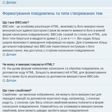
Догори
Форматування повідомлень та типи створюваних тем
Що таке BBCode?
BBCode - це особлива реалізація HTML, можливість його використання
визначається адміністратором (також ви можете вимкнути його в кожній
формі написання повідомлення). BBCode схожий по стилю на HTML, але
його теги беруться в квадратні дужки [ і ], а не в < і >. Він надає більш
широкі можливості виведення інформації на екран. Для отримання більш
детальної інформації про BBCode перегляньте інструкцію з його
використання, яка доступна з сторінки написання повідомлення.
Догори
Чи можу я використовувати HTML?
Ні. На цьому форумі неможливе написання та обробка повідомлень за
допомогою коду HTML. Більшість можливостей HTML для форматування
тексту може бути реалізована за допомогою використання BBCode.
Догори
Що таке смайлики?
Смайлики - це маленькі зображення, які можуть бути використані для
передачі емоцій за допомогою короткого коду, наприклад, :) означає
радість, :( означає сум. Весь список смайликів можна побачити в формі
написання повідомлення. Намагайтесь не зловживати використанням
смайликів, вони можуть швидко зробити ваше повідомлення