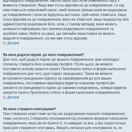
відповідного повідомлення, інколи лише протягом обмеженого часу з
моменту створення. Якщо вже хтось відповів на це повідомлення, то під
ним з'явиться невеличкий напис, який показує скільки разів ви редагували
це повідомлення і коли це відбулось востаннє. Цей напис з'явиться, якщо
хтось відповів на це повідомлення; воно не з'явиться, якщо модератор або
адміністратор редагували його, хоча, у такому випадку, вони можуть
залишити інформацію про причину редагування повідомлення та
зроблені зміни. Майте на увазі, що звичайні користувачі не можуть
видалити повідомлення, на яке вже хтось відповів.
Догори
Як мені додати підпис до мого повідомлення?
Для того, щоб додати підпис до вашого повідомлення, вам необхідно
спочатку створити його в вашому профілі. Після цього, ви можете
поставити галочку напроти пункту
Приєднати підпис
в формі написання
повідомлення для того, щоб підпис приєднався. Також ви можете
встановити приєднання підпису за замовчуванням до усіх ваших
повідомлень, поставивши відповідну відмітку в вашому профілі (ви
зможете не приєднувати підпис до окремих повідомлень, знявши відмітку
напроти пункту
Приєднати підпис
в формі написання повідомлення).
Догори
Як мені створити опитування?
При створенні нової теми чи під час редагування першого повідомлення
теми, натисніть
Створити опитування
під основною формою написання
повідомлення; якщо ви не бачите її, то швидше за все, у вас недостатньо
прав для створення опитувань. Введіть питання для опитування та, як