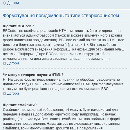
Догори
Форматування повідомлень та типи створюваних тем
Що таке BBCode?
BBCode - це особлива реалізація HTML, можливість його використання
визначається адміністратором (також ви можете вимкнути його в кожній
формі написання повідомлення). BBCode схожий по стилю на HTML, але
його теги беруться в квадратні дужки [ і ], а не в < і >. Він надає більш
широкі можливості виведення інформації на екран. Для отримання більш
детальної інформації про BBCode перегляньте інструкцію з його
використання, яка доступна з сторінки написання повідомлення.
Догори
Чи можу я використовувати HTML?
Ні. На цьому форумі неможливе написання та обробка повідомлень за
допомогою коду HTML. Більшість можливостей HTML для форматування
тексту може бути реалізована за допомогою використання BBCode.
Догори
Що таке смайлики?
Смайлики - це маленькі зображення, які можуть бути використані для
передачі емоцій за допомогою короткого коду, наприклад, :) означає
радість, :( означає сум. Весь список смайликів можна побачити в формі
написання повідомлення. Намагайтесь не зловживати використанням
смайликів, вони можуть швидко зробити ваше повідомлення