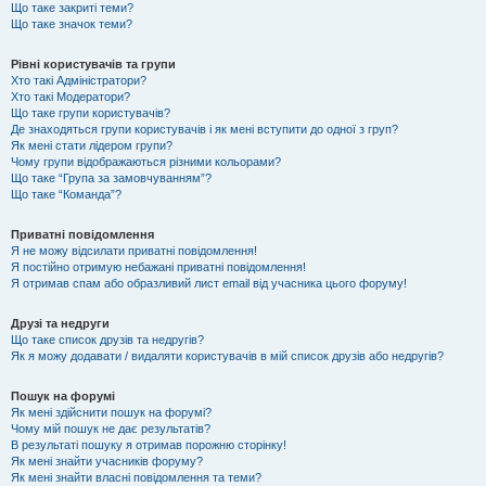
Що таке закриті теми?
Що таке значок теми?
Рівні користувачів та групи
Хто такі Адміністратори?
Хто такі Модератори?
Що таке групи користувачів?
Де знаходяться групи користувачів і як мені вступити до одної з груп?
Як мені стати лідером групи?
Чому групи відображаються різними кольорами?
Що таке “Група за замовчуванням”?
Що таке “Команда”?
Приватні повідомлення
Я не можу відсилати приватні повідомлення!
Я постійно отримую небажані приватні повідомлення!
Я отримав спам або образливий лист email від учасника цього форуму!
Друзі та недруги
Що таке список друзів та недругів?
Як я можу додавати / видаляти користувачів в мій список друзів або недругів?
Пошук на форумі
Як мені здійснити пошук на форумі?
Чому мій пошук не дає результатів?
В результаті пошуку я отримав порожню сторінку!
Як мені знайти учасників форуму?
Як мені знайти власні повідомлення та теми?