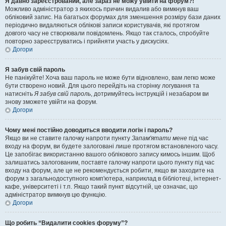
Я давно зареєстрований, але зараз не можу увійти на форум?!
Можливо адміністратор з якихось причин видалив або вимкнув ваш
обліковий запис. На багатьох форумах для зменшення розміру бази даних
періодично видаляються облікові записи користувачів, які протягом
довгого часу не створювали повідомлень. Якщо так сталось, спробуйте
повторно зареєструватись і прийняти участь у дискусіях.
Догори
Я забув свій пароль
Не панікуйте! Хоча ваш пароль не може бути відновлено, вам легко може
бути створено новий. Для цього перейдіть на сторінку логування та
натисніть
Я забув свій пароль
, дотримуйтесь інструкцій і незабаром ви
знову зможете увійти на форум.
Догори
Чому мені постійно доводиться вводити логін і пароль?
Якщо ви не ставите галочку напроти пункту
Запам'ятати мене
під час
входу на форум, ви будете залоговані лише протягом встановленого часу.
Це запобігає використанню вашого облікового запису кимось іншим. Щоб
залишатись залогованим, поставте галочку напроти цього пункту під час
входу на форум, але це не рекомендується робити, якщо ви заходите на
форум з загальнодоступного комп'ютера, наприклад в бібліотеці, інтернет-
кафе, університеті і т.п. Якщо такий пункт відсутній, це означає, що
адміністратор вимкнув цю функцію.
Догори
Що робить “Видалити cookies форуму”?