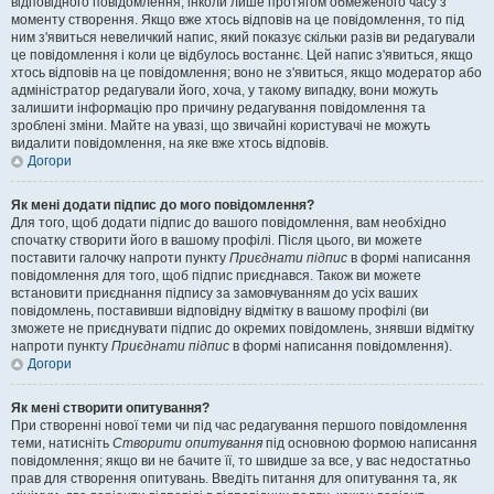
відповідного повідомлення, інколи лише протягом обмеженого часу з
моменту створення. Якщо вже хтось відповів на це повідомлення, то під
ним з'явиться невеличкий напис, який показує скільки разів ви редагували
це повідомлення і коли це відбулось востаннє. Цей напис з'явиться, якщо
хтось відповів на це повідомлення; воно не з'явиться, якщо модератор або
адміністратор редагували його, хоча, у такому випадку, вони можуть
залишити інформацію про причину редагування повідомлення та
зроблені зміни. Майте на увазі, що звичайні користувачі не можуть
видалити повідомлення, на яке вже хтось відповів.
Догори
Як мені додати підпис до мого повідомлення?
Для того, щоб додати підпис до вашого повідомлення, вам необхідно
спочатку створити його в вашому профілі. Після цього, ви можете
поставити галочку напроти пункту
Приєднати підпис
в формі написання
повідомлення для того, щоб підпис приєднався. Також ви можете
встановити приєднання підпису за замовчуванням до усіх ваших
повідомлень, поставивши відповідну відмітку в вашому профілі (ви
зможете не приєднувати підпис до окремих повідомлень, знявши відмітку
напроти пункту
Приєднати підпис
в формі написання повідомлення).
Догори
Як мені створити опитування?
При створенні нової теми чи під час редагування першого повідомлення
теми, натисніть
Створити опитування
під основною формою написання
повідомлення; якщо ви не бачите її, то швидше за все, у вас недостатньо
прав для створення опитувань. Введіть питання для опитування та, як