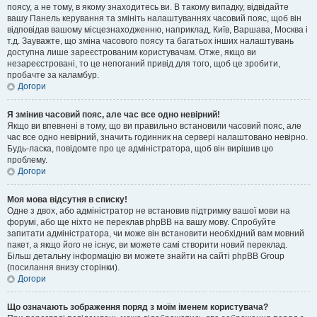
поясу, а не тому, в якому знаходитесь ви. В такому випадку, відвідайте
вашу Панель керування та змініть налаштуваннях часовий пояс, щоб він
відповідав вашому місцезнаходженню, наприклад, Київ, Варшава, Москва і
т.д. Зауважте, що зміна часового поясу та багатьох інших налаштувань
доступна лише зареєстрованим користувачам. Отже, якщо ви
незареєстровані, то це непоганий привід для того, щоб це зробити,
пробачте за каламбур.
Догори
Я змінив часовий пояс, але час все одно невірний!
Якщо ви впевнені в тому, що ви правильно встановили часовий пояс, але
час все одно невірний, значить годинник на сервері налаштовано невірно.
Будь-ласка, повідомте про це адміністратора, щоб він вирішив цю
проблему.
Догори
Моя мова відсутня в списку!
Одне з двох, або адміністратор не встановив підтримку вашої мови на
форумі, або ще ніхто не переклав phpBB на вашу мову. Спробуйте
запитати адміністратора, чи може він встановити необхідний вам мовний
пакет, а якщо його не існує, ви можете самі створити новий переклад.
Більш детальну інформацію ви можете знайти на сайті phpBB Group
(посилання внизу сторінки).
Догори
Що означають зображення поряд з моїм іменем користувача?