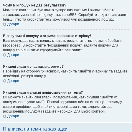
Чому мій пошук не дає результатів?
Можливо ваш запит був надто суворо визначеним і включав багато
загальних умов, які не індексуються phpBB3. Спробуйте задати ваш запит
більш чітко та скористайтесь можливостями розширеного пошуку.
Догори
В результаті пошуку я отримав порожню сторінку!
Ваш пошук дав надто велику кількість результатів, які не зміг обробити
вебсервер. Використайте “Розширений пошук”, задайте форуми для
пошуку та більш чітко сформулюйте ваш запит.
Догори
Як мені знайти учасників форуму?
Перейдіть на сторінку “Учасники”, натисніть “Знайти учасника” та задайте
необхідні критерії пошуку.
Догори
Як мені знайти власні повідомлення та теми?
Ви можете знайти свої власні повідомлення, натиснувши “Знайти усі
повідомлення учасника” в Панелі керування або на сторінці перегляду
вашого профілю. Щоб знайти створені вами теми, скористайтесь
розширеним пошуком і задайте необхідні для цього критерії.
Догори
Підписка на теми та закладки