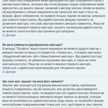
При перегляді повідомлень може відображатись два зображення поряд з
іменем користувача. Залежно від стилю форуму, перше зображення може
відноситись до вашого звання, зазвичай у вигляді зірочок, блоків чи крапок,
які відображають скільки повідомлень ви написали або ваш статус на
форумі. Друге зображення, як правило більше, відоме як аватар, унікальне
для кожного користувача. Від адміністратора форуму залежить чи
дозволені аватари, і які саме аватари можуть використовуватись. Якщо ви
не можете використовувати аватари, значить так вирішив адміністратор,
ви можете запитати його про причини цієї заборони.
Догори
Як мені увімкнути відображення аватару?
В вкладці "Профіль" вашої панелі керування ви можете додати аватар з
використанням чотирьох інструментів: «Граватар», «Галерея аватарів»,
«Віддалений аватар» або «Завантаження аватару». Від адміністратора
форуму залежить, чи увімкнена підтримка аватарів, а також які типи
аватарів доступні. Якщо ви не можете використовувати аватари,
зв'яжіться з адміністратором форуму для з'ясування причин.
Догори
Що таке моє звання і як мені його змінити?
Звання, яке знаходиться під вашим іменем користувача, відображає
кількість повідомлень, яку ви написали, або дозволяє ідентифікувати
певних користувачів, таких, як модератори або адміністратори. Взагалі ви
не можете безпосередньо змінювати жодне звання на форумі, оскільки
вони встановлюються адміністратором. Будь-ласка, не засмічуйте форум
непотрібними повідомленнями тільки для того, щоб підняти своє звання,