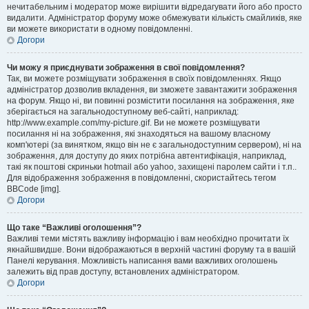
нечитабельним і модератор може вирішити відредагувати його або просто
видалити. Адміністратор форуму може обмежувати кількість смайликів, яке
ви можете використати в одному повідомленні.
Догори
Чи можу я приєднувати зображення в свої повідомлення?
Так, ви можете розміщувати зображення в своїх повідомленнях. Якщо
адміністратор дозволив вкладення, ви зможете завантажити зображення
на форум. Якщо ні, ви повинні розмістити посилання на зображення, яке
зберігається на загальнодоступному веб-сайті, наприклад:
http://www.example.com/my-picture.gif. Ви не можете розміщувати
посилання ні на зображення, які знаходяться на вашому власному
комп'ютері (за винятком, якщо він не є загальнодоступним сервером), ні на
зображення, для доступу до яких потрібна автентифікація, наприклад,
такі як поштові скриньки hotmail або yahoo, захищені паролем сайти і т.п..
Для відображення зображення в повідомленні, скористайтесь тегом
BBCode [img].
Догори
Що таке “Важливі оголошення”?
Важливі теми містять важливу інформацію і вам необхідно прочитати їх
якнайшвидше. Вони відображаються в верхній частині форуму та в вашій
Панелі керування. Можливість написання вами важливих оголошень
залежить від прав доступу, встановлених адміністратором.
Догори