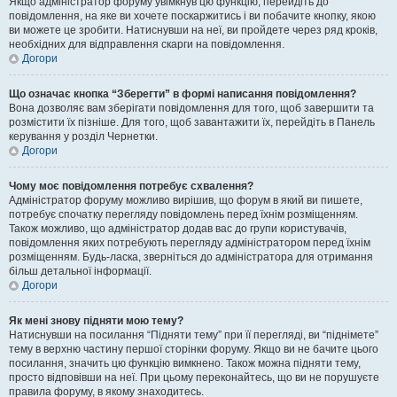
Якщо адміністратор форуму увімкнув цю функцію, перейдіть до
повідомлення, на яке ви хочете поскаржитись і ви побачите кнопку, якою
ви можете це зробити. Натиснувши на неї, ви пройдете через ряд кроків,
необхідних для відправлення скарги на повідомлення.
Догори
Що означає кнопка “Зберегти” в формі написання повідомлення?
Вона дозволяє вам зберігати повідомлення для того, щоб завершити та
розмістити їх пізніше. Для того, щоб завантажити їх, перейдіть в Панель
керування у розділ Чернетки.
Догори
Чому моє повідомлення потребує схвалення?
Адміністратор форуму можливо вирішив, що форум в який ви пишете,
потребує спочатку перегляду повідомлень перед їхнім розміщенням.
Також можливо, що адміністратор додав вас до групи користувачів,
повідомлення яких потребують перегляду адміністратором перед їхнім
розміщенням. Будь-ласка, зверніться до адміністратора для отримання
більш детальної інформації.
Догори
Як мені знову підняти мою тему?
Натиснувши на посилання “Підняти тему” при її перегляді, ви “піднімете”
тему в верхню частину першої сторінки форуму. Якщо ви не бачите цього
посилання, значить цю функцію вимкнено. Також можна підняти тему,
просто відповівши на неї. При цьому переконайтесь, що ви не порушуєте
правила форуму, в якому знаходитесь.