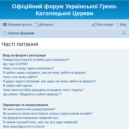
Офіційний форум Української Греко-
Католицької Церкви
Швидкий доступ
Допомога
Реєстрація
Вхід
Список форумів
ош
Часті питання
ук
Вхід на форум і реєстрація
Навіщо мені взагалі потрібно реєструватися?
Що таке COPPA?
Чому я не можу зареєструватись?
Я щойно зареєструвався, але не можу увійти на форум!
Чому я не можу увійти?
Я давно зареєстрований, але зараз не можу увійти на форум?!
Я забув свій пароль
Чому мені постійно доводиться вводити логін і пароль?
Що робить “Видалити cookies форуму”?
Параметри та налаштування
Як мені змінити мої налаштування?
Як уникнути появи мого імені в списку користувачів онлайн?
На форумі встановлено невірний час!
Я змінив часовий пояс, але час все одно невірний!
Моя мова відсутня в списку!