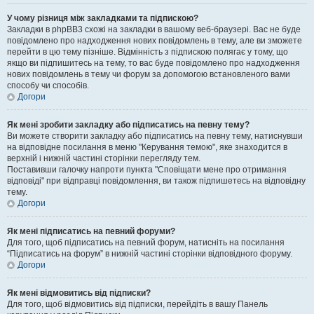
У чому різниця між закладками та підпискою?
Закладки в phpBB3 схожі на закладки в вашому веб-браузері. Вас не буде
повідомлено про надходження нових повідомлень в тему, але ви зможете
перейти в цю тему пізніше. Відмінність з підпискою полягає у тому, що
якщо ви підпишитесь на тему, то вас буде повідомлено про надходження
нових повідомлень в тему чи форум за допомогою встановленого вами
способу чи способів.
Догори
Як мені зробити закладку або підписатись на певну тему?
Ви можете створити закладку або підписатись на певну тему, натиснувши
на відповідне посилання в меню "Керування темою", яке знаходится в
верхній і нижній частині сторінки перегляду тем.
Поставивши галочку напроти пункта "Сповіщати мене про отримання
відповіді" при відправці повідомлення, ви також підпишетесь на відповідну
тему.
Догори
Як мені підписатись на певний форуми?
Для того, щоб підписатись на певний форум, натисніть на посилання
“Підписатись на форум” в нижній частині сторінки відповідного форуму.
Догори
Як мені відмовитись від підписки?
Для того, щоб відмовитись від підписки, перейдіть в вашу Панель