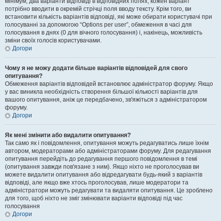
мінімум, два варіанти відповіді в відповідних полях, кожен варіант
потрібно вводити в окремій стрічці поля вводу тексту. Крім того, ви
встановити кількість варіантів відповіді, які може обирати користувачі при
голосуванні за допомогою “Options per user”, обмеження в часі для
голосування в днях (0 для вічного голосування) і, накінець, можливість
зміни своїх голосів користувачами.
Догори
Чому я не можу додати більше варіантів відповідей для свого
опитування?
Обмеження варіантів відповідей встановлює адміністратор форуму. Якщо
у вас виникла необхідність створення більшої кількості варіантів для
вашого опитування, аніж це передбачено, зв'яжіться з адміністратором
форуму.
Догори
Як мені змінити або видалити опитування?
Так само як і повідомлення, опитування можуть редагуватись лише їхнім
автором, модераторами або адміністраторами форуму. Для редагування
опитування перейдіть до редагування першого повідомлення в темі
(опитування завжди пов'язане з ним). Якщо ніхто не проголосував ви
можете видалити опитування або відредагувати будь-який з варіантів
відповіді, але якщо вже хтось проголосував, лише модератори та
адміністратори можуть редагувати та видаляти опитування. Це зроблено
для того, щоб ніхто не зміг змінювати варіанти відповіді під час
голосування
Догори