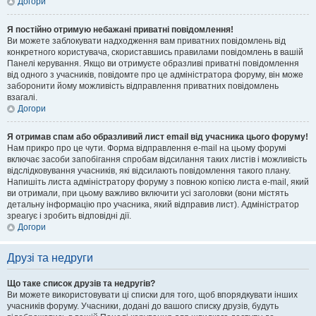
Догори
Я постійно отримую небажані приватні повідомлення!
Ви можете заблокувати надходження вам приватних повідомлень від
конкретного користувача, скориставшись правилами повідомлень в вашій
Панелі керування. Якщо ви отримуєте образливі приватні повідомлення
від одного з учасників, повідомте про це адміністратора форуму, він може
заборонити йому можливість відправлення приватних повідомлень
взагалі.
Догори
Я отримав спам або образливий лист email від учасника цього форуму!
Нам прикро про це чути. Форма відправлення e-mail на цьому форумі
включає засоби запобігання спробам відсилання таких листів і можливість
відслідковування учасників, які відсилають повідомлення такого плану.
Напишіть листа адміністратору форуму з повною копією листа e-mail, який
ви отримали, при цьому важливо включити усі заголовки (вони містять
детальну інформацію про учасника, який відправив лист). Адміністратор
зреагує і зробить відповідні дії.
Догори
Друзі та недруги
Що таке список друзів та недругів?
Ви можете використовувати ці списки для того, щоб впорядкувати інших
учасників форуму. Учасники, додані до вашого списку друзів, будуть