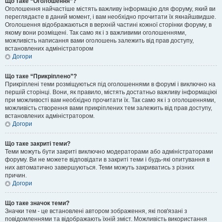
Що таке “Оголошення”?
Оголошення найчастіше містять важливу інформацію для форуму, який ви
переглядаєте в даний момент, і вам необхідно прочитати їх якнайшвидше.
Оголошення відображаються в верхній частині кожної сторінки форуму, в
якому вони розміщені. Так само як і з важливими оголошеннями,
можливість написання вами оголошень залежить від прав доступу,
встановлених адміністратором
Догори
Що таке “Прикріплено”?
Прикріплені теми розміщуються під оголошеннями в форумі і виключно на
першій сторінці. Вони, як правило, містять достатньо важливу інформаціюі
при можливості вам необхідно прочитати їх. Так само як і з оголошеннями,
можливість створення вами прикріплених тем залежить від прав доступу,
встановлених адміністратором.
Догори
Що таке закриті теми?
Теми можуть бути закриті виключно модераторами або адміністраторами
форуму. Ви не можете відповідати в закриті теми і будь-які опитування в
них автоматично завершуються. Теми можуть закриватись з різних
причин.
Догори
Що таке значок теми?
Значки тем - це встановлені автором зображення, які пов'язані з
повідомленнями та відображають їхній зміст. Можливість використання