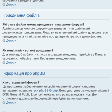
керування у розділ Підписки.
Догори
Приєднання файлів
Які саме файли можна приєднувати на цьому форумі?
Адміністратор кожного форуму сам визначає типи файлів, які
дозволяється приєднувати. Якщо ви не впевнені, які файли дозволяєтеся
приєднувати, а які ні, запитайте про це адміністратора цього форуму.
Догори
Як мені знайти усі мої вкладення?
Для того, щоб побачити список усіх ваших вкладень, перейдіть в Панель
керування, і оберіть пункт Керування вкладеннями.
Догори
Інформація про phpBB
Хто створив цей форум?
Це програмне забезпечення (в своїй незміненій формі) створене,
випущене і поширюється
phpBB Group
. Воно доступне за умовами ліцензії
GNU General Public Licence і може вільно розповсюджуватись. Для
отримання додаткової інформації перейдіть за посиланням.
Догори