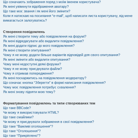
Що означають зображення поряд з моїм іменем користувача?
Як мені увімкнути відображення аватару?
Що таке моє звання і як мені його змінити?
Коли я натискаю на посилання “e-mail”, щоб написати листа користувачу, від мене
вимагається залогуватись?
Створення повідомлень
Як мені створити тему або повідомлення на форумі?
Як мені відредагувати або видалити повідомлення?
Як мені додати підпис до мого повідомлення?
Як мені створити опитування?
Чому я не можу додати більше варіантів відповідей для свого опитування?
Як мені змінити або видалити опитування?
Чому мені недоступні деякі форуми?
Чому я не можу приєднувати файли?
Чому я отримав попередження?
Як мені поскаржитись на повідомлення модератору?
Що означає кнопка “Зберегти” в формі написання повідомлення?
Чому моє повідомлення потребує схвалення?
Як мені знову підняти мою тему?
Форматування повідомлень та типи створюваних тем
Що таке BBCode?
Чи можу я використовувати HTML?
Що таке смайлики?
Чи можу я приєднувати зображення в свої повідомлення?
Що таке “Важливі оголошення”?
Що таке “Оголошення”?
Що таке “Прикріплено”?