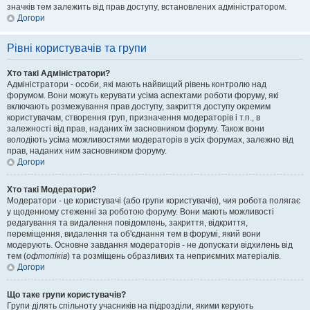
значків тем залежить від прав доступу, встановлених адміністратором.
Догори
Рівні користувачів та групи
Хто такі Адміністратори?
Адміністратори - особи, які мають найвищий рівень контролю над
форумом. Вони можуть керувати усіма аспектами роботи форуму, які
включають розмежування прав доступу, закриття доступу окремим
користувачам, створення груп, призначення модераторів і т.п., в
залежності від прав, наданих їм засновником форуму. Також вони
володіють усіма можливостями модераторів в усіх форумах, залежно від
прав, наданих ним засновником форуму.
Догори
Хто такі Модератори?
Модератори - це користувачі (або групи користувачів), чия робота полягає
у щоденному стеженні за роботою форуму. Вони мають можливості
редагування та видалення повідомлень, закриття, відкриття,
переміщення, видалення та об'єднання тем в форумі, який вони
модерують. Основне завдання модераторів - не допускати відхилень від
тем (
офтопіків
) та розміщень образливих та неприємних матеріалів.
Догори
Що таке групи користувачів?
Групи ділять спільноту учасників на підрозділи, якими керують