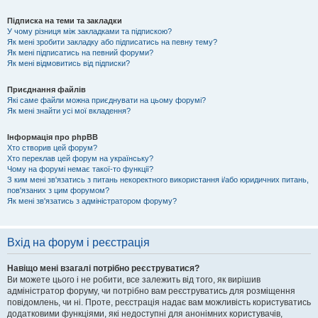
Підписка на теми та закладки
У чому різниця між закладками та підпискою?
Як мені зробити закладку або підписатись на певну тему?
Як мені підписатись на певний форуми?
Як мені відмовитись від підписки?
Приєднання файлів
Які саме файли можна приєднувати на цьому форумі?
Як мені знайти усі мої вкладення?
Інформація про phpBB
Хто створив цей форум?
Хто переклав цей форум на українську?
Чому на форумі немає такої-то функції?
З ким мені зв'язатись з питань некоректного використання і/або юридичних питань,
пов'язаних з цим форумом?
Як мені зв'язатись з адміністратором форуму?
Вхід на форум і реєстрація
Навіщо мені взагалі потрібно реєструватися?
Ви можете цього і не робити, все залежить від того, як вирішив
адміністратор форуму, чи потрібно вам реєструватись для розміщення
повідомлень, чи ні. Проте, реєстрація надає вам можливість користуватись
додатковими функціями, які недоступні для анонімних користувачів,