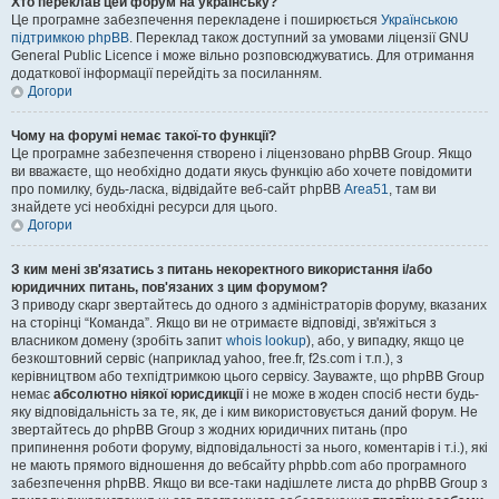
Хто переклав цей форум на українську?
Це програмне забезпечення перекладене і поширюється
Українською
підтримкою phpBB
. Переклад також доступний за умовами ліцензії GNU
General Public Licence і може вільно розповсюджуватись. Для отримання
додаткової інформації перейдіть за посиланням.
Догори
Чому на форумі немає такої-то функції?
Це програмне забезпечення створено і ліцензовано phpBB Group. Якщо
ви вважаєте, що необхідно додати якусь функцію або хочете повідомити
про помилку, будь-ласка, відвідайте веб-сайт phpBB
Area51
, там ви
знайдете усі необхідні ресурси для цього.
Догори
З ким мені зв'язатись з питань некоректного використання і/або
юридичних питань, пов'язаних з цим форумом?
З приводу скарг звертайтесь до одного з адміністраторів форуму, вказаних
на сторінці “Команда”. Якщо ви не отримаєте відповіді, зв'яжіться з
власником домену (зробіть запит
whois lookup
), або, у випадку, якщо це
безкоштовний сервіс (наприклад yahoo, free.fr, f2s.com і т.п.), з
керівництвом або техпідтримкою цього сервісу. Зауважте, що phpBB Group
немає
абсолютно ніякої юрисдикції
і не може в жоден спосіб нести будь-
яку відповідальність за те, як, де і ким використовується даний форум. Не
звертайтесь до phpBB Group з жодних юридичних питань (про
припинення роботи форуму, відповідальності за нього, коментарів і т.і.), які
не мають прямого відношення до вебсайту phpbb.com або програмного
забезпечення phpBB. Якщо ви все-таки надішлете листа до phpBB Group з