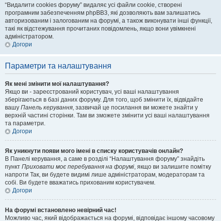
“Видалити cookies форуму” видаляє усі файли cookie, створені
програмним забезпеченням phpBB3, які дозволяють вам залишатись
авторизованим і залогованим на форумі, а також виконувати інші функції,
такі як відстежування прочитаних повідомлень, якщо вони увімкнені
адміністратором.
Догори
Параметри та налаштування
Як мені змінити мої налаштування?
Якщо ви - зареєстрований користувач, усі ваші налаштування
зберігаються в базі даних форуму. Для того, щоб змінити їх, відвідайте
вашу
Панель керування
, зазвичай це посилання ви можете знайти у
верхній частині сторінки. Там ви зможете змінити усі ваші налаштування
та параметри.
Догори
Як уникнути появи мого імені в списку користувачів онлайн?
В Панелі керування, а саме в розділі “Налаштування форуму” знайдіть
пункт
Приховати моє перебування на форумі
, якщо ви залишите помітку
напроти
Так
, ви будете видимі лише адміністраторам, модераторам та
собі. Ви будете вважатись прихованим користувачем.
Догори
На форумі встановлено невірний час!
Можливо час, який відображається на форумі, відповідає іншому часовому