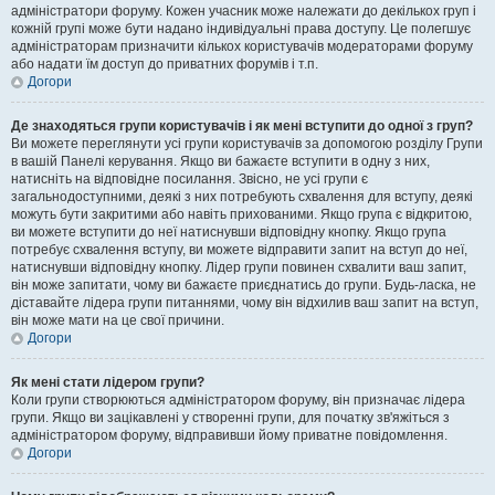
адміністратори форуму. Кожен учасник може належати до декількох груп і
кожній групі може бути надано індивідуальні права доступу. Це полегшує
адміністраторам призначити кількох користувачів модераторами форуму
або надати їм доступ до приватних форумів і т.п.
Догори
Де знаходяться групи користувачів і як мені вступити до одної з груп?
Ви можете переглянути усі групи користувачів за допомогою розділу Групи
в вашій Панелі керування. Якщо ви бажаєте вступити в одну з них,
натисніть на відповідне посилання. Звісно, не усі групи є
загальнодоступними, деякі з них потребують схвалення для вступу, деякі
можуть бути закритими або навіть прихованими. Якщо група є відкритою,
ви можете вступити до неї натиснувши відповідну кнопку. Якщо група
потребує схвалення вступу, ви можете відправити запит на вступ до неї,
натиснувши відповідну кнопку. Лідер групи повинен схвалити ваш запит,
він може запитати, чому ви бажаєте приєднатись до групи. Будь-ласка, не
діставайте лідера групи питаннями, чому він відхилив ваш запит на вступ,
він може мати на це свої причини.
Догори
Як мені стати лідером групи?
Коли групи створюються адміністратором форуму, він призначає лідера
групи. Якщо ви зацікавлені у створенні групи, для початку зв'яжіться з
адміністратором форуму, відправивши йому приватне повідомлення.
Догори