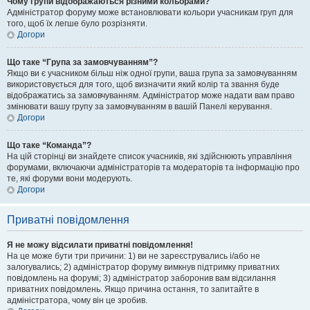
Чому групи відображаються різними кольорами?
Адміністратор форуму може встановлювати кольори учасникам груп для
того, щоб їх легше було розрізняти.
Догори
Що таке “Група за замовчуванням”?
Якщо ви є учасником більш ніж одної групи, ваша група за замовчуванням
використовується для того, щоб визначити який колір та звання буде
відображатись за замовчуванням. Адміністратор може надати вам право
змінювати вашу групу за замовчуванням в вашій Панелі керування.
Догори
Що таке “Команда”?
На цій сторінці ви знайдете список учасників, які здійснюють управління
форумами, включаючи адміністраторів та модераторів та інформацію про
те, які форуми вони модерують.
Догори
Приватні повідомлення
Я не можу відсилати приватні повідомлення!
На це може бути три причини: 1) ви не зареєструвались і/або не
залогувались; 2) адміністратор форуму вимкнув підтримку приватних
повідомлень на форумі; 3) адміністратор заборонив вам відсилання
приватних повідомлень. Якщо причина остання, то запитайте в
адміністратора, чому він це зробив.