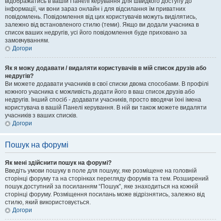
відображатись в вашій Панелі керування для швидкого доступу до
інформації, чи вони зараз онлайн і для відсилання їм приватних
повідомлень. Повідомлення від цих користувачів можуть виділятись,
залежно від встановленого стилю (теми). Якщо ви додали учасника в
список ваших недругів, усі його повідомлення буде приховано за
замовчуванням.
Догори
Як я можу додавати / видаляти користувачів в мій список друзів або
недругів?
Ви можете додавати учасників в свої списки двома способами. В профілі
кожного учасника є можливість додати його в ваш список друзів або
недругів. Інший спосіб - додавати учасників, просто вводячи їхні імена
користувача в вашій Панелі керування. В ній ви також можете видаляти
учасників з ваших списків.
Догори
Пошук на форумі
Як мені здійснити пошук на форумі?
Введіть умови пошуку в поле для пошуку, яке розміщене на головній
сторінці форуму та на сторінках перегляду форумів та тем. Розширений
пошук доступний за посиланням “Пошук”, яке знаходиться на кожній
сторінці форуму. Розміщення посилань може відрізнятись, залежно від
стилю, який використовується.
Догори