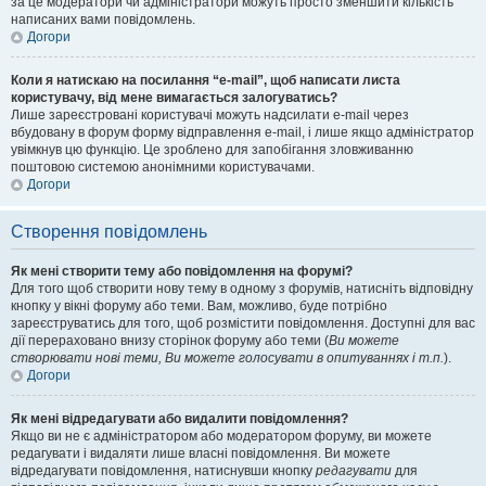
за це модератори чи адміністратори можуть просто зменшити кількість
написаних вами повідомлень.
Догори
Коли я натискаю на посилання “e-mail”, щоб написати листа
користувачу, від мене вимагається залогуватись?
Лише зареєстровані користувачі можуть надсилати e-mail через
вбудовану в форум форму відправлення e-mail, і лише якщо адміністратор
увімкнув цю функцію. Це зроблено для запобігання зловживанню
поштовою системою анонімними користувачами.
Догори
Створення повідомлень
Як мені створити тему або повідомлення на форумі?
Для того щоб створити нову тему в одному з форумів, натисніть відповідну
кнопку у вікні форуму або теми. Вам, можливо, буде потрібно
зареєструватись для того, щоб розмістити повідомлення. Доступні для вас
дії перераховано внизу сторінок форуму або теми (
Ви можете
створювати нові теми, Ви можете голосувати в опитуваннях і т.п.
).
Догори
Як мені відредагувати або видалити повідомлення?
Якщо ви не є адміністратором або модератором форуму, ви можете
редагувати і видаляти лише власні повідомлення. Ви можете
відредагувати повідомлення, натиснувши кнопку
редагувати
для