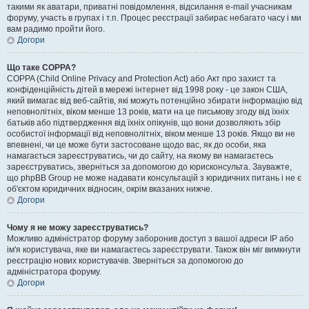
такими як аватари, приватні повідомлення, відсилання e-mail учасникам
форуму, участь в групах і т.п. Процес реєстрації забирає небагато часу і ми
вам радимо пройти його.
Догори
Що таке COPPA?
COPPA (Child Online Privacy and Protection Act) або Акт про захист та
конфіденційність дітей в мережі інтернет від 1998 року - це закон США,
який вимагає від веб-сайтів, які можуть потенційно збирати інформацію від
неповнолітніх, віком менше 13 років, мати на це письмову згоду від їхніх
батьків або підтвердження від їхніх опікунів, що вони дозволяють збір
особистої інформації від неповнолітніх, віком менше 13 років. Якщо ви не
впевнені, чи це може бути застосоване щодо вас, як до особи, яка
намагається зареєструватись, чи до сайту, на якому ви намагаєтесь
зареєструватись, зверніться за допомогою до юрисконсульта. Зауважте,
що phpBB Group не може надавати консультацій з юридичних питань і не є
об'єктом юридичних відносин, окрім вказаних нижче.
Догори
Чому я не можу зареєструватись?
Можливо адміністратор форуму заборонив доступ з вашої адреси IP або
ім'я користувача, яке ви намагаєтесь зареєструвати. Також він міг вимкнути
реєстрацію нових користувачів. Зверніться за допомогою до
адміністратора форуму.
Догори