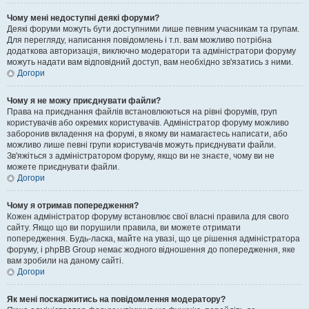
Чому мені недоступні деякі форуми?
Деякі форуми можуть бути доступними лише певним учасникам та групам.
Для перегляду, написання повідомлень і т.п. вам можливо потрібна
додаткова авторизація, виключно модератори та адміністратори форуму
можуть надати вам відповідний доступ, вам необхідно зв'язатись з ними.
Догори
Чому я не можу приєднувати файли?
Права на приєднання файлів встановлюються на рівні форумів, груп
користувачів або окремих користувачів. Адміністратор форуму можливо
заборонив вкладення на форумі, в якому ви намагаєтесь написати, або
можливо лише певні групи користувачів можуть приєднувати файли.
Зв'яжіться з адміністратором форуму, якщо ви не знаєте, чому ви не
можете приєднувати файли.
Догори
Чому я отримав попередження?
Кожен адміністратор форуму встановлює свої власні правила для свого
сайту. Якщо що ви порушили правила, ви можете отримати
попередження. Будь-ласка, майте на увазі, що це рішення адміністратора
форуму, і phpBB Group немає жодного відношення до попередження, яке
вам зробили на даному сайті.
Догори
Як мені поскаржитись на повідомлення модератору?