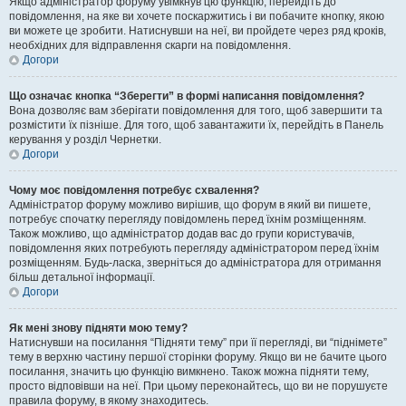
Якщо адміністратор форуму увімкнув цю функцію, перейдіть до
повідомлення, на яке ви хочете поскаржитись і ви побачите кнопку, якою
ви можете це зробити. Натиснувши на неї, ви пройдете через ряд кроків,
необхідних для відправлення скарги на повідомлення.
Догори
Що означає кнопка “Зберегти” в формі написання повідомлення?
Вона дозволяє вам зберігати повідомлення для того, щоб завершити та
розмістити їх пізніше. Для того, щоб завантажити їх, перейдіть в Панель
керування у розділ Чернетки.
Догори
Чому моє повідомлення потребує схвалення?
Адміністратор форуму можливо вирішив, що форум в який ви пишете,
потребує спочатку перегляду повідомлень перед їхнім розміщенням.
Також можливо, що адміністратор додав вас до групи користувачів,
повідомлення яких потребують перегляду адміністратором перед їхнім
розміщенням. Будь-ласка, зверніться до адміністратора для отримання
більш детальної інформації.
Догори
Як мені знову підняти мою тему?
Натиснувши на посилання “Підняти тему” при її перегляді, ви “піднімете”
тему в верхню частину першої сторінки форуму. Якщо ви не бачите цього
посилання, значить цю функцію вимкнено. Також можна підняти тему,
просто відповівши на неї. При цьому переконайтесь, що ви не порушуєте
правила форуму, в якому знаходитесь.