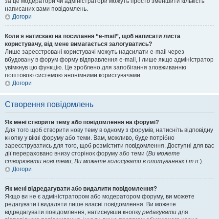
за це модератори чи адміністратори можуть просто зменшити кількість
написаних вами повідомлень.
Догори
Коли я натискаю на посилання “e-mail”, щоб написати листа
користувачу, від мене вимагається залогуватись?
Лише зареєстровані користувачі можуть надсилати e-mail через
вбудовану в форум форму відправлення e-mail, і лише якщо адміністратор
увімкнув цю функцію. Це зроблено для запобігання зловживанню
поштовою системою анонімними користувачами.
Догори
Створення повідомлень
Як мені створити тему або повідомлення на форумі?
Для того щоб створити нову тему в одному з форумів, натисніть відповідну
кнопку у вікні форуму або теми. Вам, можливо, буде потрібно
зареєструватись для того, щоб розмістити повідомлення. Доступні для вас
дії перераховано внизу сторінок форуму або теми (
Ви можете
створювати нові теми, Ви можете голосувати в опитуваннях і т.п.
).
Догори
Як мені відредагувати або видалити повідомлення?
Якщо ви не є адміністратором або модератором форуму, ви можете
редагувати і видаляти лише власні повідомлення. Ви можете
відредагувати повідомлення, натиснувши кнопку
редагувати
для