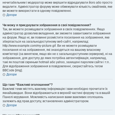
нечитабельним і модератор може вирішити відредагувати його або просто
видалити. Адміністратор форуму може обмежувати кількість смайликів, яке
ви можете використати в одному повідомленні.
Догори
Чи можу я приєднувати зображення в свої повідомлення?
Так, ви можете розміщувати зображення в своїх повідомленнях. Якщо
адміністратор дозволив вкладення, ви зможете завантажити зображення
на форум. Якщо ні, ви повинні розмістити посилання на зображення, яке
зберігається на загальнодоступному веб-сайті, наприклад:
http://www.example.com/my-picture.gif. Ви не можете розміщувати
посилання ні на зображення, які знаходяться на вашому власному
комп'ютері (за винятком, якщо він не є загальнодоступним сервером), ні на
зображення, для доступу до яких потрібна автентифікація, наприклад,
такі як поштові скриньки hotmail або yahoo, захищені паролем сайти і т.п..
Для відображення зображення в повідомленні, скористайтесь тегом
BBCode [img].
Догори
Що таке “Важливі оголошення”?
Важливі теми містять важливу інформацію і вам необхідно прочитати їх
якнайшвидше. Вони відображаються в верхній частині форуму та в вашій
Панелі керування. Можливість написання вами важливих оголошень
залежить від прав доступу, встановлених адміністратором.
Догори