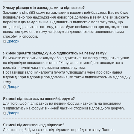
У чому різниця між закладками та підпискою?
Закладки в phpBB3 схожі на закладки в вашому веб-браузері. Вас не буде
повідомлено про надходження нових повідомлень в тему, але ви зможете
перейти в цю тему пізніше. Відмінність з підпискою полягає у тому, що
якщо ви підпишитесь на тему, то вас буде повідомлено про надходження
нових повідомлень в тему чи форум за допомогою встановленого вами
способу чи способів.
Догори
Як мені зробити закладку або підписатись на певну тему?
Ви можете створити закладку або підписатись на певну тему, натиснувши
на відповідне посилання в меню "Керування темою", яке знаходится в
верхній і нижній частині сторінки перегляду тем.
Поставивши галочку напроти пункта "Сповіщати мене про отримання
відповіді" при відправці повідомлення, ви також підпишетесь на відповідну
тему.
Догори
Як мені підписатись на певний форуми?
Для того, щоб підписатись на певний форум, натисніть на посилання
“Підписатись на форум” в нижній частині сторінки відповідного форуму.
Догори
Як мені відмовитись від підписки?
Для того, щоб відмовитись від підписки, перейдіть в вашу Панель