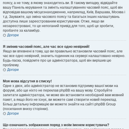
поясу, а не тому, в якому знаходитесь ви. В такому випадку, відвідайте
вашу Панель керування та змініть налаштуваннях часовий пояс, щоб він
відповідав вашому місцезнаходженню, наприклад, Київ, Варшава, Москва і
т.д. Зауважте, що зміна часового поясу та багатьох інших налаштувань
доступна лише зареєстрованим користувачам. Отже, якщо ви
незареєстровані, то це непоганий привід для того, щоб це зробити,
пробачте за каламбур.
Догори
Я змінив часовий пояс, але час все одно невірний!
Якщо ви впевнені в тому, що ви правильно встановили часовий пояс, але
час все одно невірний, значить годинник на сервері налаштовано невірно.
Будь-ласка, повідомте про це адміністратора, щоб він вирішив цю
проблему.
Догори
Моя мова відсутня в списку!
Одне з двох, або адміністратор не встановив підтримку вашої мови на
форумі, або ще ніхто не переклав phpBB на вашу мову. Спробуйте
запитати адміністратора, чи може він встановити необхідний вам мовний
пакет, а якщо його не існує, ви можете самі створити новий переклад.
Більш детальну інформацію ви можете знайти на сайті phpBB Group
(посилання внизу сторінки).
Догори
Що означають зображення поряд з моїм іменем користувача?