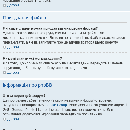
керування у розділ Підписки.
Догори
Приєднання файлів
Які саме файли можна приєднувати на цьому форумі?
Адміністратор кожного форуму сам визначає типи файлів, які
дозволяється приєднувати. Якщо ви не впевнені, які файли дозволяєтеся
приєднувати, а які ні, запитайте про це адміністратора цього форуму.
Догори
Як мені знайти усі мої вкладення?
Для того, щоб побачити список усіх ваших вкладень, перейдіть в Панель
керування, і оберіть пункт Керування вкладеннями.
Догори
Інформація про phpBB
Хто створив цей форум?
Це програмне забезпечення (в своїй незміненій формі) створене,
випущене і поширюється
phpBB Group
. Воно доступне за умовами ліцензії
GNU General Public Licence і може вільно розповсюджуватись. Для
отримання додаткової інформації перейдіть за посиланням.
Догори