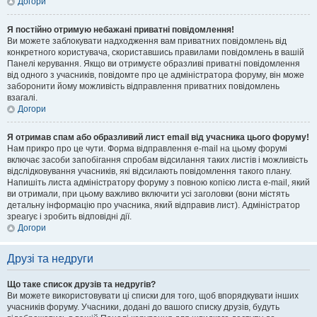
Догори
Я постійно отримую небажані приватні повідомлення!
Ви можете заблокувати надходження вам приватних повідомлень від
конкретного користувача, скориставшись правилами повідомлень в вашій
Панелі керування. Якщо ви отримуєте образливі приватні повідомлення
від одного з учасників, повідомте про це адміністратора форуму, він може
заборонити йому можливість відправлення приватних повідомлень
взагалі.
Догори
Я отримав спам або образливий лист email від учасника цього форуму!
Нам прикро про це чути. Форма відправлення e-mail на цьому форумі
включає засоби запобігання спробам відсилання таких листів і можливість
відслідковування учасників, які відсилають повідомлення такого плану.
Напишіть листа адміністратору форуму з повною копією листа e-mail, який
ви отримали, при цьому важливо включити усі заголовки (вони містять
детальну інформацію про учасника, який відправив лист). Адміністратор
зреагує і зробить відповідні дії.
Догори
Друзі та недруги
Що таке список друзів та недругів?
Ви можете використовувати ці списки для того, щоб впорядкувати інших
учасників форуму. Учасники, додані до вашого списку друзів, будуть