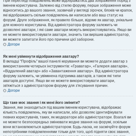
При перегляді повідомлень може відображатись два зображення поряд з
іменем користувача. Залежно від стилю форуму, перше зображення може
відноситись до вашого звання, зазвичай у вигляді зірочок, блоків чи крапок,
які відображають скільки повідомлень ви написали або ваш статус на
форумі. Друге зображення, як правило більше, відоме як аватар, унікальне
для кожного користувача. Від адміністратора форуму залежить чи
дозволені аватари, і які саме аватари можуть використовуватись. Якщо ви
не можете використовувати аватари, значить так вирішив адміністратор,
ви можете запитати його про причини цієї заборони.
Догори
Як мені увімкнути відображення аватару?
В вкладці "Профіль" вашої панелі керування ви можете додати аватар з
використанням чотирьох інструментів: «Граватар», «Галерея аватарів»,
«Віддалений аватар» або «Завантаження аватару». Від адміністратора
форуму залежить, чи увімкнена підтримка аватарів, а також які типи
аватарів доступні. Якщо ви не можете використовувати аватари,
зв'яжіться з адміністратором форуму для з'ясування причин.
Догори
Що таке моє звання і як мені його змінити?
Звання, яке знаходиться під вашим іменем користувача, відображає
кількість повідомлень, яку ви написали, або дозволяє ідентифікувати
певних користувачів, таких, як модератори або адміністратори. Взагалі ви
не можете безпосередньо змінювати жодне звання на форумі, оскільки
вони встановлюються адміністратором. Будь-ласка, не засмічуйте форум
непотрібними повідомленнями тільки для того, щоб підняти своє звання,