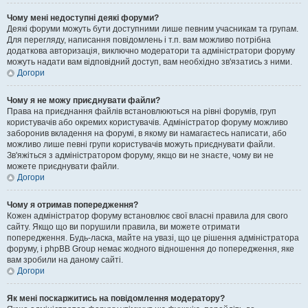
Чому мені недоступні деякі форуми?
Деякі форуми можуть бути доступними лише певним учасникам та групам.
Для перегляду, написання повідомлень і т.п. вам можливо потрібна
додаткова авторизація, виключно модератори та адміністратори форуму
можуть надати вам відповідний доступ, вам необхідно зв'язатись з ними.
Догори
Чому я не можу приєднувати файли?
Права на приєднання файлів встановлюються на рівні форумів, груп
користувачів або окремих користувачів. Адміністратор форуму можливо
заборонив вкладення на форумі, в якому ви намагаєтесь написати, або
можливо лише певні групи користувачів можуть приєднувати файли.
Зв'яжіться з адміністратором форуму, якщо ви не знаєте, чому ви не
можете приєднувати файли.
Догори
Чому я отримав попередження?
Кожен адміністратор форуму встановлює свої власні правила для свого
сайту. Якщо що ви порушили правила, ви можете отримати
попередження. Будь-ласка, майте на увазі, що це рішення адміністратора
форуму, і phpBB Group немає жодного відношення до попередження, яке
вам зробили на даному сайті.
Догори
Як мені поскаржитись на повідомлення модератору?