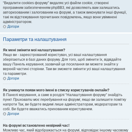
“Видалити cookies форуму” видаляє усі файли cookie, створені
програмним забезпеченням phpBB3, які дозволяють вам залишатись
авторизованим і залогованим на форумі, а також виконувати інші функції,
такі як відстежування прочитаних повідомлень, якщо вони увімкнені
адміністратором.
Догори
Параметри та налаштування
Як мені змінити мої налаштування?
Якщо ви - зареєстрований користувач, усі ваші налаштування
зберігаються в базі даних форуму. Для того, щоб змінити їх, відвідайте
вашу
Панель керування
, зазвичай це посилання ви можете знайти у
верхній частині сторінки. Там ви зможете змінити усі ваші налаштування
та параметри.
Догори
Як уникнути появи мого імені в списку користувачів онлайн?
В Панелі керування, а саме в розділі “Налаштування форуму” знайдіть
пункт
Приховати моє перебування на форумі
, якщо ви залишите помітку
напроти
Так
, ви будете видимі лише адміністраторам, модераторам та
собі. Ви будете вважатись прихованим користувачем.
Догори
На форумі встановлено невірний час!
Можливо час, який відображається на форумі, відповідає іншому часовому