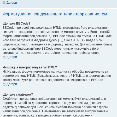
Догори
Форматування повідомлень та типи створюваних тем
Що таке BBCode?
BBCode - це особлива реалізація HTML, можливість його використання
визначається адміністратором (також ви можете вимкнути його в кожній
формі написання повідомлення). BBCode схожий по стилю на HTML, але
його теги беруться в квадратні дужки [ і ], а не в < і >. Він надає більш
широкі можливості виведення інформації на екран. Для отримання більш
детальної інформації про BBCode перегляньте інструкцію з його
використання, яка доступна з сторінки написання повідомлення.
Догори
Чи можу я використовувати HTML?
Ні. На цьому форумі неможливе написання та обробка повідомлень за
допомогою коду HTML. Більшість можливостей HTML для форматування
тексту може бути реалізована за допомогою використання BBCode.
Догори
Що таке смайлики?
Смайлики - це маленькі зображення, які можуть бути використані для
передачі емоцій за допомогою короткого коду, наприклад, :) означає
радість, :( означає сум. Весь список смайликів можна побачити в формі
написання повідомлення. Намагайтесь не зловживати використанням
смайликів, вони можуть швидко зробити ваше повідомлення