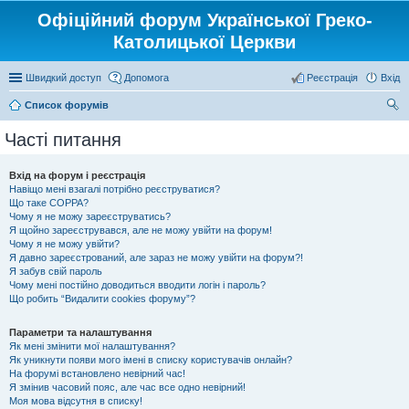
Офіційний форум Української Греко-
Католицької Церкви
Швидкий доступ
Допомога
Реєстрація
Вхід
Список форумів
ош
Часті питання
ук
Вхід на форум і реєстрація
Навіщо мені взагалі потрібно реєструватися?
Що таке COPPA?
Чому я не можу зареєструватись?
Я щойно зареєструвався, але не можу увійти на форум!
Чому я не можу увійти?
Я давно зареєстрований, але зараз не можу увійти на форум?!
Я забув свій пароль
Чому мені постійно доводиться вводити логін і пароль?
Що робить “Видалити cookies форуму”?
Параметри та налаштування
Як мені змінити мої налаштування?
Як уникнути появи мого імені в списку користувачів онлайн?
На форумі встановлено невірний час!
Я змінив часовий пояс, але час все одно невірний!
Моя мова відсутня в списку!