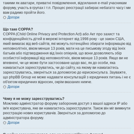
такими як аватари, приватні повідомлення, відсилання e-mail учасникам
форуму, участь в групах і т.п. Процес реєстрації забирає небагато часу і ми
вам радимо пройти його.
Догори
Що таке COPPA?
COPPA (Child Online Privacy and Protection Act) або Акт про захист та
конфіденційність дітей в мережі інтернет від 1998 року - це закон США,
який вимагає від веб-сайтів, які можуть потенційно збирати інформацію від
неповнолітніх, віком менше 13 років, мати на це письмову згоду від їхніх
батьків або підтвердження від їхніх опікунів, що вони дозволяють збір
особистої інформації від неповнолітніх, віком менше 13 років. Якщо ви не
впевнені, чи це може бути застосоване щодо вас, як до особи, яка
намагається зареєструватись, чи до сайту, на якому ви намагаєтесь
зареєструватись, зверніться за допомогою до юрисконсульта. Зауважте,
що phpBB Group не може надавати консультацій з юридичних питань і не є
об'єктом юридичних відносин, окрім вказаних нижче.
Догори
Чому я не можу зареєструватись?
Можливо адміністратор форуму заборонив доступ з вашої адреси IP або
ім'я користувача, яке ви намагаєтесь зареєструвати. Також він міг вимкнути
реєстрацію нових користувачів. Зверніться за допомогою до
адміністратора форуму.
Догори