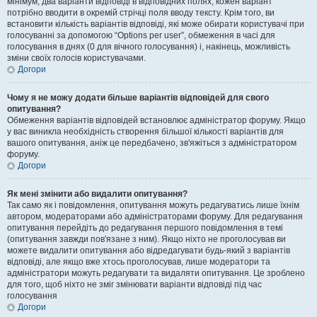
мінімум, два варіанти відповіді в відповідних полях, кожен варіант
потрібно вводити в окремій стрічці поля вводу тексту. Крім того, ви
встановити кількість варіантів відповіді, які може обирати користувачі при
голосуванні за допомогою “Options per user”, обмеження в часі для
голосування в днях (0 для вічного голосування) і, накінець, можливість
зміни своїх голосів користувачами.
Догори
Чому я не можу додати більше варіантів відповідей для свого
опитування?
Обмеження варіантів відповідей встановлює адміністратор форуму. Якщо
у вас виникла необхідність створення більшої кількості варіантів для
вашого опитування, аніж це передбачено, зв'яжіться з адміністратором
форуму.
Догори
Як мені змінити або видалити опитування?
Так само як і повідомлення, опитування можуть редагуватись лише їхнім
автором, модераторами або адміністраторами форуму. Для редагування
опитування перейдіть до редагування першого повідомлення в темі
(опитування завжди пов'язане з ним). Якщо ніхто не проголосував ви
можете видалити опитування або відредагувати будь-який з варіантів
відповіді, але якщо вже хтось проголосував, лише модератори та
адміністратори можуть редагувати та видаляти опитування. Це зроблено
для того, щоб ніхто не зміг змінювати варіанти відповіді під час
голосування
Догори