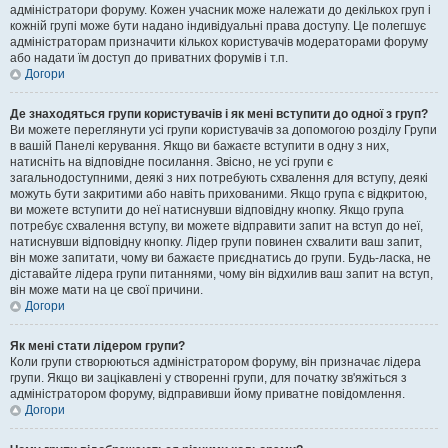
адміністратори форуму. Кожен учасник може належати до декількох груп і
кожній групі може бути надано індивідуальні права доступу. Це полегшує
адміністраторам призначити кількох користувачів модераторами форуму
або надати їм доступ до приватних форумів і т.п.
Догори
Де знаходяться групи користувачів і як мені вступити до одної з груп?
Ви можете переглянути усі групи користувачів за допомогою розділу Групи
в вашій Панелі керування. Якщо ви бажаєте вступити в одну з них,
натисніть на відповідне посилання. Звісно, не усі групи є
загальнодоступними, деякі з них потребують схвалення для вступу, деякі
можуть бути закритими або навіть прихованими. Якщо група є відкритою,
ви можете вступити до неї натиснувши відповідну кнопку. Якщо група
потребує схвалення вступу, ви можете відправити запит на вступ до неї,
натиснувши відповідну кнопку. Лідер групи повинен схвалити ваш запит,
він може запитати, чому ви бажаєте приєднатись до групи. Будь-ласка, не
діставайте лідера групи питаннями, чому він відхилив ваш запит на вступ,
він може мати на це свої причини.
Догори
Як мені стати лідером групи?
Коли групи створюються адміністратором форуму, він призначає лідера
групи. Якщо ви зацікавлені у створенні групи, для початку зв'яжіться з
адміністратором форуму, відправивши йому приватне повідомлення.
Догори