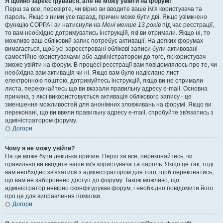
Я щойно зареєструвався, але не можу увійти на форум!
Перш за все, перевірте, чи вірно ви вводите ваше ім'я користувача та
пароль. Якщо з ними усе гаразд, причин може бути дві. Якщо увімкнено
функцію COPPA і ви натиснули на
Мені менше 13 років
під час реєстрації,
то вам необхідно дотримуватись інструкцій, які ви отримали. Якщо ні, то
можливо ваш обліковий запис потребує активації. На деяких форумах
вимагається, щоб усі зареєстровані облікові записи були активовані
самостійно користувачами або адміністратором до того, як користувач
зможе увійти на форум. В процесі реєстрації вам повідомлялось про те, чи
необхідна вам активація чи ні. Якщо вам було надіслано лист
електронною поштою, дотримуйтесь інструкцій, якщо ви не отримали
листа, переконайтесь що ви вказали правильну адресу e-mail. Основна
причина, з якої використовується активація облікового запису - це
зменшення можливостей для анонімних зловживань на форумі. Якщо ви
переконані, що ви ввели правильну адресу e-mail, спробуйте зв'язатись з
адміністратором форуму.
Догори
Чому я не можу увійти?
На це може бути декілька причин. Перш за все, переконайтесь, чи
правильно ви вводите ваше ім'я користувача та пароль. Якщо це так, тоді
вам необхідно зв'язатися з адміністратором для того, щоб переконатись,
що вам не заборонено доступ до форуму. Також можливо, що
адміністратор невірно сконфігурував форум, і необхідно повідомити його
про це для виправлення помилки.
Догори