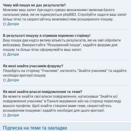
Чому мій пошук не дає результатів?
Можливо ваш запит був надто суворо визначеним і включав багато
загальних умов, які не індексуються phpBB3. Спробуйте задати ваш запит
більш чітко та скористайтесь можливостями розширеного пошуку.
Догори
В результаті пошуку я отримав порожню сторінку!
Ваш пошук дав надто велику кількість результатів, які не зміг обробити
вебсервер. Використайте “Розширений пошук”, задайте форуми для
пошуку та більш чітко сформулюйте ваш запит.
Догори
Як мені знайти учасників форуму?
Перейдіть на сторінку “Учасники”, натисніть “Знайти учасника” та задайте
необхідні критерії пошуку.
Догори
Як мені знайти власні повідомлення та теми?
Ви можете знайти свої власні повідомлення, натиснувши “Знайти усі
повідомлення учасника” в Панелі керування або на сторінці перегляду
вашого профілю. Щоб знайти створені вами теми, скористайтесь
розширеним пошуком і задайте необхідні для цього критерії.
Догори
Підписка на теми та закладки