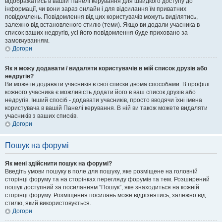
відображатись в вашій Панелі керування для швидкого доступу до
інформації, чи вони зараз онлайн і для відсилання їм приватних
повідомлень. Повідомлення від цих користувачів можуть виділятись,
залежно від встановленого стилю (теми). Якщо ви додали учасника в
список ваших недругів, усі його повідомлення буде приховано за
замовчуванням.
Догори
Як я можу додавати / видаляти користувачів в мій список друзів або
недругів?
Ви можете додавати учасників в свої списки двома способами. В профілі
кожного учасника є можливість додати його в ваш список друзів або
недругів. Інший спосіб - додавати учасників, просто вводячи їхні імена
користувача в вашій Панелі керування. В ній ви також можете видаляти
учасників з ваших списків.
Догори
Пошук на форумі
Як мені здійснити пошук на форумі?
Введіть умови пошуку в поле для пошуку, яке розміщене на головній
сторінці форуму та на сторінках перегляду форумів та тем. Розширений
пошук доступний за посиланням “Пошук”, яке знаходиться на кожній
сторінці форуму. Розміщення посилань може відрізнятись, залежно від
стилю, який використовується.
Догори