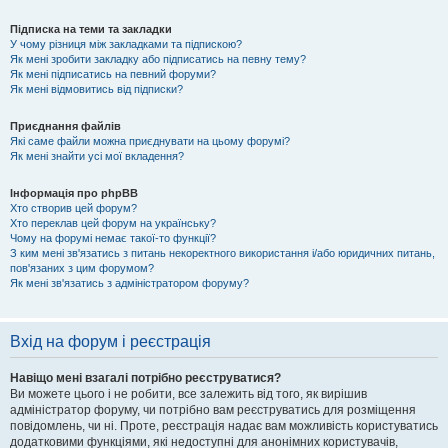
Підписка на теми та закладки
У чому різниця між закладками та підпискою?
Як мені зробити закладку або підписатись на певну тему?
Як мені підписатись на певний форуми?
Як мені відмовитись від підписки?
Приєднання файлів
Які саме файли можна приєднувати на цьому форумі?
Як мені знайти усі мої вкладення?
Інформація про phpBB
Хто створив цей форум?
Хто переклав цей форум на українську?
Чому на форумі немає такої-то функції?
З ким мені зв'язатись з питань некоректного використання і/або юридичних питань,
пов'язаних з цим форумом?
Як мені зв'язатись з адміністратором форуму?
Вхід на форум і реєстрація
Навіщо мені взагалі потрібно реєструватися?
Ви можете цього і не робити, все залежить від того, як вирішив
адміністратор форуму, чи потрібно вам реєструватись для розміщення
повідомлень, чи ні. Проте, реєстрація надає вам можливість користуватись
додатковими функціями, які недоступні для анонімних користувачів,