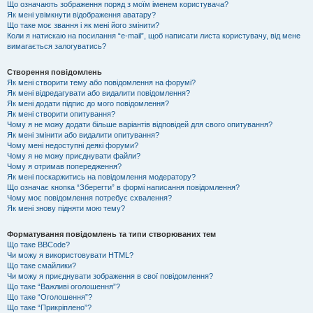
Що означають зображення поряд з моїм іменем користувача?
Як мені увімкнути відображення аватару?
Що таке моє звання і як мені його змінити?
Коли я натискаю на посилання “e-mail”, щоб написати листа користувачу, від мене
вимагається залогуватись?
Створення повідомлень
Як мені створити тему або повідомлення на форумі?
Як мені відредагувати або видалити повідомлення?
Як мені додати підпис до мого повідомлення?
Як мені створити опитування?
Чому я не можу додати більше варіантів відповідей для свого опитування?
Як мені змінити або видалити опитування?
Чому мені недоступні деякі форуми?
Чому я не можу приєднувати файли?
Чому я отримав попередження?
Як мені поскаржитись на повідомлення модератору?
Що означає кнопка “Зберегти” в формі написання повідомлення?
Чому моє повідомлення потребує схвалення?
Як мені знову підняти мою тему?
Форматування повідомлень та типи створюваних тем
Що таке BBCode?
Чи можу я використовувати HTML?
Що таке смайлики?
Чи можу я приєднувати зображення в свої повідомлення?
Що таке “Важливі оголошення”?
Що таке “Оголошення”?
Що таке “Прикріплено”?