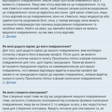
відповідного повідомлення, інколи лише протягом обмеженого часу з
моменту створення. Якщо вже хтось відповів на це повідомлення, то під
ним з'явиться невеличкий напис, який показує скільки разів ви редагували
це повідомлення і коли це відбулось востаннє. Цей напис з'явиться, якщо
хтось відповів на це повідомлення; воно не з'явиться, якщо модератор або
адміністратор редагували його, хоча, у такому випадку, вони можуть
залишити інформацію про причину редагування повідомлення та
зроблені зміни. Майте на увазі, що звичайні користувачі не можуть
видалити повідомлення, на яке вже хтось відповів.
Догори
Як мені додати підпис до мого повідомлення?
Для того, щоб додати підпис до вашого повідомлення, вам необхідно
спочатку створити його в вашому профілі. Після цього, ви можете
поставити галочку напроти пункту
Приєднати підпис
в формі написання
повідомлення для того, щоб підпис приєднався. Також ви можете
встановити приєднання підпису за замовчуванням до усіх ваших
повідомлень, поставивши відповідну відмітку в вашому профілі (ви
зможете не приєднувати підпис до окремих повідомлень, знявши відмітку
напроти пункту
Приєднати підпис
в формі написання повідомлення).
Догори
Як мені створити опитування?
При створенні нової теми чи під час редагування першого повідомлення
теми, натисніть
Створити опитування
під основною формою написання
повідомлення; якщо ви не бачите її, то швидше за все, у вас недостатньо
прав для створення опитувань. Введіть питання для опитування та, як