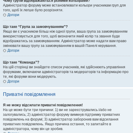
Чому групи відображаються різними кольорами?
Адміністратор форуму може встановлювати кольори учасникам груп для
того, щоб їх легше було розрізняти.
Догори
Що таке “Група за замовчуванням”?
Якщо ви є учасником більш ніж одної групи, ваша група за замовчуванням
використовується для того, щоб визначити який колір та звання буде
відображатись за замовчуванням. Адміністратор може надати вам право
змінювати вашу групу за замовчуванням в вашій Панелі керування.
Догори
Що таке “Команда”?
На цій сторінці ви знайдете список учасників, які здійснюють управління
форумами, включаючи адміністраторів та модераторів та інформацію про
те, які форуми вони модерують.
Догори
Приватні повідомлення
Я не можу відсилати приватні повідомлення!
На це може бути три причини: 1) ви не зареєструвались і/або не
залогувались; 2) адміністратор форуму вимкнув підтримку приватних
повідомлень на форумі; 3) адміністратор заборонив вам відсилання
приватних повідомлень. Якщо причина остання, то запитайте в
адміністратора, чому він це зробив.