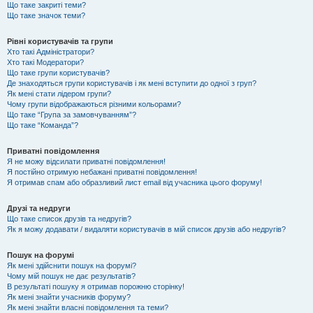
Що таке закриті теми?
Що таке значок теми?
Рівні користувачів та групи
Хто такі Адміністратори?
Хто такі Модератори?
Що таке групи користувачів?
Де знаходяться групи користувачів і як мені вступити до одної з груп?
Як мені стати лідером групи?
Чому групи відображаються різними кольорами?
Що таке “Група за замовчуванням”?
Що таке “Команда”?
Приватні повідомлення
Я не можу відсилати приватні повідомлення!
Я постійно отримую небажані приватні повідомлення!
Я отримав спам або образливий лист email від учасника цього форуму!
Друзі та недруги
Що таке список друзів та недругів?
Як я можу додавати / видаляти користувачів в мій список друзів або недругів?
Пошук на форумі
Як мені здійснити пошук на форумі?
Чому мій пошук не дає результатів?
В результаті пошуку я отримав порожню сторінку!
Як мені знайти учасників форуму?
Як мені знайти власні повідомлення та теми?