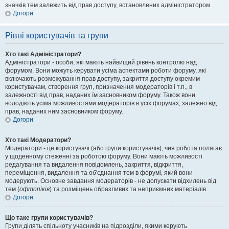
значків тем залежить від прав доступу, встановлених адміністратором.
Догори
Рівні користувачів та групи
Хто такі Адміністратори?
Адміністратори - особи, які мають найвищий рівень контролю над
форумом. Вони можуть керувати усіма аспектами роботи форуму, які
включають розмежування прав доступу, закриття доступу окремим
користувачам, створення груп, призначення модераторів і т.п., в
залежності від прав, наданих їм засновником форуму. Також вони
володіють усіма можливостями модераторів в усіх форумах, залежно від
прав, наданих ним засновником форуму.
Догори
Хто такі Модератори?
Модератори - це користувачі (або групи користувачів), чия робота полягає
у щоденному стеженні за роботою форуму. Вони мають можливості
редагування та видалення повідомлень, закриття, відкриття,
переміщення, видалення та об'єднання тем в форумі, який вони
модерують. Основне завдання модераторів - не допускати відхилень від
тем (
офтопіків
) та розміщень образливих та неприємних матеріалів.
Догори
Що таке групи користувачів?
Групи ділять спільноту учасників на підрозділи, якими керують