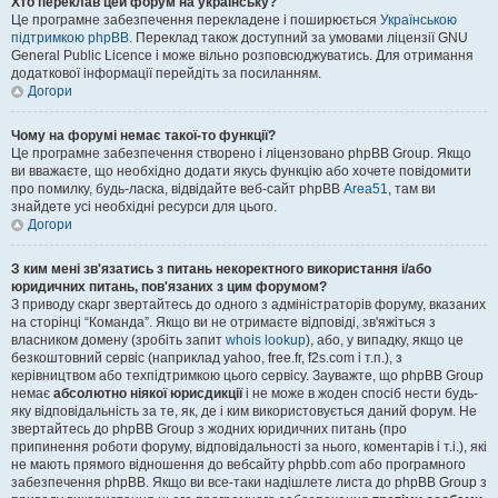
Хто переклав цей форум на українську?
Це програмне забезпечення перекладене і поширюється
Українською
підтримкою phpBB
. Переклад також доступний за умовами ліцензії GNU
General Public Licence і може вільно розповсюджуватись. Для отримання
додаткової інформації перейдіть за посиланням.
Догори
Чому на форумі немає такої-то функції?
Це програмне забезпечення створено і ліцензовано phpBB Group. Якщо
ви вважаєте, що необхідно додати якусь функцію або хочете повідомити
про помилку, будь-ласка, відвідайте веб-сайт phpBB
Area51
, там ви
знайдете усі необхідні ресурси для цього.
Догори
З ким мені зв'язатись з питань некоректного використання і/або
юридичних питань, пов'язаних з цим форумом?
З приводу скарг звертайтесь до одного з адміністраторів форуму, вказаних
на сторінці “Команда”. Якщо ви не отримаєте відповіді, зв'яжіться з
власником домену (зробіть запит
whois lookup
), або, у випадку, якщо це
безкоштовний сервіс (наприклад yahoo, free.fr, f2s.com і т.п.), з
керівництвом або техпідтримкою цього сервісу. Зауважте, що phpBB Group
немає
абсолютно ніякої юрисдикції
і не може в жоден спосіб нести будь-
яку відповідальність за те, як, де і ким використовується даний форум. Не
звертайтесь до phpBB Group з жодних юридичних питань (про
припинення роботи форуму, відповідальності за нього, коментарів і т.і.), які
не мають прямого відношення до вебсайту phpbb.com або програмного
забезпечення phpBB. Якщо ви все-таки надішлете листа до phpBB Group з