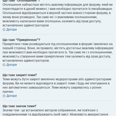
Що таке “Оголошення”?
Оголошення найчастіше містять важливу інформацію для форуму, який ви
переглядаєте в даний момент, і вам необхідно прочитати їх якнайшвидше.
Оголошення відображаються в верхній частині кожної сторінки форуму, в
якому вони розміщені. Так само як і з важливими оголошеннями,
можливість написання вами оголошень залежить від прав доступу,
встановлених адміністратором
Догори
Що таке “Прикріплено”?
Прикріплені теми розміщуються під оголошеннями в форумі і виключно на
першій сторінці. Вони, як правило, містять достатньо важливу інформаціюі
при можливості вам необхідно прочитати їх. Так само як і з оголошеннями,
можливість створення вами прикріплених тем залежить від прав доступу,
встановлених адміністратором.
Догори
Що таке закриті теми?
Теми можуть бути закриті виключно модераторами або адміністраторами
форуму. Ви не можете відповідати в закриті теми і будь-які опитування в
них автоматично завершуються. Теми можуть закриватись з різних
причин.
Догори
Що таке значок теми?
Значки тем - це встановлені автором зображення, які пов'язані з
повідомленнями та відображають їхній зміст. Можливість використання