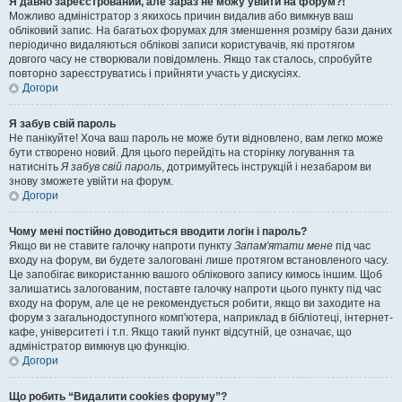
Я давно зареєстрований, але зараз не можу увійти на форум?!
Можливо адміністратор з якихось причин видалив або вимкнув ваш
обліковий запис. На багатьох форумах для зменшення розміру бази даних
періодично видаляються облікові записи користувачів, які протягом
довгого часу не створювали повідомлень. Якщо так сталось, спробуйте
повторно зареєструватись і прийняти участь у дискусіях.
Догори
Я забув свій пароль
Не панікуйте! Хоча ваш пароль не може бути відновлено, вам легко може
бути створено новий. Для цього перейдіть на сторінку логування та
натисніть
Я забув свій пароль
, дотримуйтесь інструкцій і незабаром ви
знову зможете увійти на форум.
Догори
Чому мені постійно доводиться вводити логін і пароль?
Якщо ви не ставите галочку напроти пункту
Запам'ятати мене
під час
входу на форум, ви будете залоговані лише протягом встановленого часу.
Це запобігає використанню вашого облікового запису кимось іншим. Щоб
залишатись залогованим, поставте галочку напроти цього пункту під час
входу на форум, але це не рекомендується робити, якщо ви заходите на
форум з загальнодоступного комп'ютера, наприклад в бібліотеці, інтернет-
кафе, університеті і т.п. Якщо такий пункт відсутній, це означає, що
адміністратор вимкнув цю функцію.
Догори
Що робить “Видалити cookies форуму”?