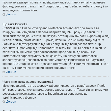
такими як аватари, приватні повідомлення, відсилання e-mail учасникам
форуму, участь в групах і т.п. Процес реєстрації забирає небагато часу і ми
вам радимо пройти його.
Догори
Що таке COPPA?
COPPA (Child Online Privacy and Protection Act) або Акт про захист та
конфіденційність дітей в мережі інтернет від 1998 року - це закон США,
який вимагає від веб-сайтів, які можуть потенційно збирати інформацію від
неповнолітніх, віком менше 13 років, мати на це письмову згоду від їхніх
батьків або підтвердження від їхніх опікунів, що вони дозволяють збір
особистої інформації від неповнолітніх, віком менше 13 років. Якщо ви не
впевнені, чи це може бути застосоване щодо вас, як до особи, яка
намагається зареєструватись, чи до сайту, на якому ви намагаєтесь
зареєструватись, зверніться за допомогою до юрисконсульта. Зауважте,
що phpBB Group не може надавати консультацій з юридичних питань і не є
об'єктом юридичних відносин, окрім вказаних нижче.
Догори
Чому я не можу зареєструватись?
Можливо адміністратор форуму заборонив доступ з вашої адреси IP або
ім'я користувача, яке ви намагаєтесь зареєструвати. Також він міг вимкнути
реєстрацію нових користувачів. Зверніться за допомогою до
адміністратора форуму.
Догори