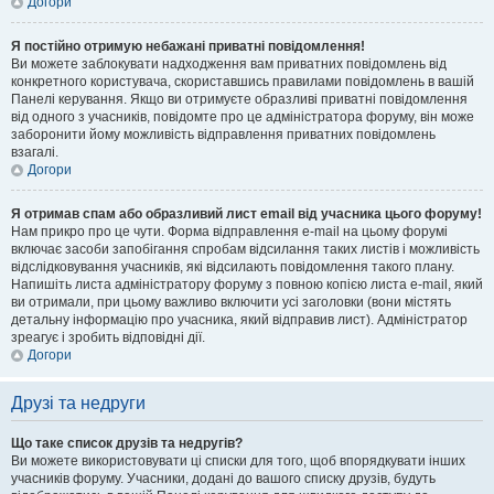
Догори
Я постійно отримую небажані приватні повідомлення!
Ви можете заблокувати надходження вам приватних повідомлень від
конкретного користувача, скориставшись правилами повідомлень в вашій
Панелі керування. Якщо ви отримуєте образливі приватні повідомлення
від одного з учасників, повідомте про це адміністратора форуму, він може
заборонити йому можливість відправлення приватних повідомлень
взагалі.
Догори
Я отримав спам або образливий лист email від учасника цього форуму!
Нам прикро про це чути. Форма відправлення e-mail на цьому форумі
включає засоби запобігання спробам відсилання таких листів і можливість
відслідковування учасників, які відсилають повідомлення такого плану.
Напишіть листа адміністратору форуму з повною копією листа e-mail, який
ви отримали, при цьому важливо включити усі заголовки (вони містять
детальну інформацію про учасника, який відправив лист). Адміністратор
зреагує і зробить відповідні дії.
Догори
Друзі та недруги
Що таке список друзів та недругів?
Ви можете використовувати ці списки для того, щоб впорядкувати інших
учасників форуму. Учасники, додані до вашого списку друзів, будуть