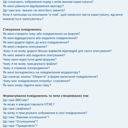
Що означають зображення поряд з моїм іменем користувача?
Як мені увімкнути відображення аватару?
Що таке моє звання і як мені його змінити?
Коли я натискаю на посилання “e-mail”, щоб написати листа користувачу, від мене
вимагається залогуватись?
Створення повідомлень
Як мені створити тему або повідомлення на форумі?
Як мені відредагувати або видалити повідомлення?
Як мені додати підпис до мого повідомлення?
Як мені створити опитування?
Чому я не можу додати більше варіантів відповідей для свого опитування?
Як мені змінити або видалити опитування?
Чому мені недоступні деякі форуми?
Чому я не можу приєднувати файли?
Чому я отримав попередження?
Як мені поскаржитись на повідомлення модератору?
Що означає кнопка “Зберегти” в формі написання повідомлення?
Чому моє повідомлення потребує схвалення?
Як мені знову підняти мою тему?
Форматування повідомлень та типи створюваних тем
Що таке BBCode?
Чи можу я використовувати HTML?
Що таке смайлики?
Чи можу я приєднувати зображення в свої повідомлення?
Що таке “Важливі оголошення”?
Що таке “Оголошення”?
Що таке “Прикріплено”?