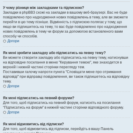
У чому різниця між закладками та підпискою?
Закладки в phpBB3 схожі на закладки в вашому веб-браузері. Вас не буде
повідомлено про надходження нових повідомлень в тему, але ви зможете
перейти в цю тему пізніше. Відмінність з підпискою полягає у тому, що
якщо ви підпишитесь на тему, то вас буде повідомлено про надходження
нових повідомлень в тему чи форум за допомогою встановленого вами
способу чи способів.
Догори
Як мені зробити закладку або підписатись на певну тему?
Ви можете створити закладку або підписатись на певну тему, натиснувши
на відповідне посилання в меню "Керування темою", яке знаходится в
верхній і нижній частині сторінки перегляду тем.
Поставивши галочку напроти пункта "Сповіщати мене про отримання
відповіді" при відправці повідомлення, ви також підпишетесь на відповідну
тему.
Догори
Як мені підписатись на певний форуми?
Для того, щоб підписатись на певний форум, натисніть на посилання
“Підписатись на форум” в нижній частині сторінки відповідного форуму.
Догори
Як мені відмовитись від підписки?
Для того, щоб відмовитись від підписки, перейдіть в вашу Панель