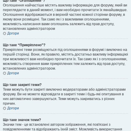
Що таке “Оголошення”?
Оголошення найчастіше містять важливу інформацію для форуму, який ви
переглядаєте в даний момент, і вам необхідно прочитати їх якнайшвидше.
Оголошення відображаються в верхній частині кожної сторінки форуму, в
якому вони розміщені. Так само як і з важливими оголошеннями,
можливість написання вами оголошень залежить від прав доступу,
встановлених адміністратором
Догори
Що таке “Прикріплено”?
Прикріплені теми розміщуються під оголошеннями в форумі і виключно на
першій сторінці. Вони, як правило, містять достатньо важливу інформаціюі
при можливості вам необхідно прочитати їх. Так само як і з оголошеннями,
можливість створення вами прикріплених тем залежить від прав доступу,
встановлених адміністратором.
Догори
Що таке закриті теми?
Теми можуть бути закриті виключно модераторами або адміністраторами
форуму. Ви не можете відповідати в закриті теми і будь-які опитування в
них автоматично завершуються. Теми можуть закриватись з різних
причин.
Догори
Що таке значок теми?
Значки тем - це встановлені автором зображення, які пов'язані з
повідомленнями та відображають їхній зміст. Можливість використання