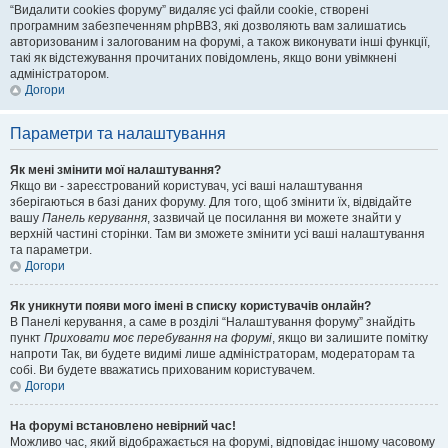
“Видалити cookies форуму” видаляє усі файли cookie, створені
програмним забезпеченням phpBB3, які дозволяють вам залишатись
авторизованим і залогованим на форумі, а також виконувати інші функції,
такі як відстежування прочитаних повідомлень, якщо вони увімкнені
адміністратором.
Догори
Параметри та налаштування
Як мені змінити мої налаштування?
Якщо ви - зареєстрований користувач, усі ваші налаштування
зберігаються в базі даних форуму. Для того, щоб змінити їх, відвідайте
вашу
Панель керування
, зазвичай це посилання ви можете знайти у
верхній частині сторінки. Там ви зможете змінити усі ваші налаштування
та параметри.
Догори
Як уникнути появи мого імені в списку користувачів онлайн?
В Панелі керування, а саме в розділі “Налаштування форуму” знайдіть
пункт
Приховати моє перебування на форумі
, якщо ви залишите помітку
напроти
Так
, ви будете видимі лише адміністраторам, модераторам та
собі. Ви будете вважатись прихованим користувачем.
Догори
На форумі встановлено невірний час!
Можливо час, який відображається на форумі, відповідає іншому часовому