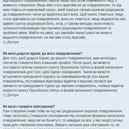
відповідного повідомлення, інколи лише протягом обмеженого часу з
моменту створення. Якщо вже хтось відповів на це повідомлення, то під
ним з'явиться невеличкий напис, який показує скільки разів ви редагували
це повідомлення і коли це відбулось востаннє. Цей напис з'явиться, якщо
хтось відповів на це повідомлення; воно не з'явиться, якщо модератор або
адміністратор редагували його, хоча, у такому випадку, вони можуть
залишити інформацію про причину редагування повідомлення та
зроблені зміни. Майте на увазі, що звичайні користувачі не можуть
видалити повідомлення, на яке вже хтось відповів.
Догори
Як мені додати підпис до мого повідомлення?
Для того, щоб додати підпис до вашого повідомлення, вам необхідно
спочатку створити його в вашому профілі. Після цього, ви можете
поставити галочку напроти пункту
Приєднати підпис
в формі написання
повідомлення для того, щоб підпис приєднався. Також ви можете
встановити приєднання підпису за замовчуванням до усіх ваших
повідомлень, поставивши відповідну відмітку в вашому профілі (ви
зможете не приєднувати підпис до окремих повідомлень, знявши відмітку
напроти пункту
Приєднати підпис
в формі написання повідомлення).
Догори
Як мені створити опитування?
При створенні нової теми чи під час редагування першого повідомлення
теми, натисніть
Створити опитування
під основною формою написання
повідомлення; якщо ви не бачите її, то швидше за все, у вас недостатньо
прав для створення опитувань. Введіть питання для опитування та, як