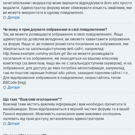
нечитабельним і модератор може вирішити відредагувати його або просто
видалити. Адміністратор форуму може обмежувати кількість смайликів, яке
ви можете використати в одному повідомленні.
Догори
Чи можу я приєднувати зображення в свої повідомлення?
Так, ви можете розміщувати зображення в своїх повідомленнях. Якщо
адміністратор дозволив вкладення, ви зможете завантажити зображення
на форум. Якщо ні, ви повинні розмістити посилання на зображення, яке
зберігається на загальнодоступному веб-сайті, наприклад:
http://www.example.com/my-picture.gif. Ви не можете розміщувати
посилання ні на зображення, які знаходяться на вашому власному
комп'ютері (за винятком, якщо він не є загальнодоступним сервером), ні на
зображення, для доступу до яких потрібна автентифікація, наприклад,
такі як поштові скриньки hotmail або yahoo, захищені паролем сайти і т.п..
Для відображення зображення в повідомленні, скористайтесь тегом
BBCode [img].
Догори
Що таке “Важливі оголошення”?
Важливі теми містять важливу інформацію і вам необхідно прочитати їх
якнайшвидше. Вони відображаються в верхній частині форуму та в вашій
Панелі керування. Можливість написання вами важливих оголошень
залежить від прав доступу, встановлених адміністратором.
Догори