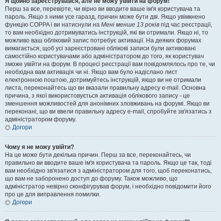
Я щойно зареєструвався, але не можу увійти на форум!
Перш за все, перевірте, чи вірно ви вводите ваше ім'я користувача та
пароль. Якщо з ними усе гаразд, причин може бути дві. Якщо увімкнено
функцію COPPA і ви натиснули на
Мені менше 13 років
під час реєстрації,
то вам необхідно дотримуватись інструкцій, які ви отримали. Якщо ні, то
можливо ваш обліковий запис потребує активації. На деяких форумах
вимагається, щоб усі зареєстровані облікові записи були активовані
самостійно користувачами або адміністратором до того, як користувач
зможе увійти на форум. В процесі реєстрації вам повідомлялось про те, чи
необхідна вам активація чи ні. Якщо вам було надіслано лист
електронною поштою, дотримуйтесь інструкцій, якщо ви не отримали
листа, переконайтесь що ви вказали правильну адресу e-mail. Основна
причина, з якої використовується активація облікового запису - це
зменшення можливостей для анонімних зловживань на форумі. Якщо ви
переконані, що ви ввели правильну адресу e-mail, спробуйте зв'язатись з
адміністратором форуму.
Догори
Чому я не можу увійти?
На це може бути декілька причин. Перш за все, переконайтесь, чи
правильно ви вводите ваше ім'я користувача та пароль. Якщо це так, тоді
вам необхідно зв'язатися з адміністратором для того, щоб переконатись,
що вам не заборонено доступ до форуму. Також можливо, що
адміністратор невірно сконфігурував форум, і необхідно повідомити його
про це для виправлення помилки.
Догори