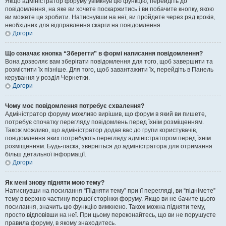
Якщо адміністратор форуму увімкнув цю функцію, перейдіть до
повідомлення, на яке ви хочете поскаржитись і ви побачите кнопку, якою
ви можете це зробити. Натиснувши на неї, ви пройдете через ряд кроків,
необхідних для відправлення скарги на повідомлення.
Догори
Що означає кнопка “Зберегти” в формі написання повідомлення?
Вона дозволяє вам зберігати повідомлення для того, щоб завершити та
розмістити їх пізніше. Для того, щоб завантажити їх, перейдіть в Панель
керування у розділ Чернетки.
Догори
Чому моє повідомлення потребує схвалення?
Адміністратор форуму можливо вирішив, що форум в який ви пишете,
потребує спочатку перегляду повідомлень перед їхнім розміщенням.
Також можливо, що адміністратор додав вас до групи користувачів,
повідомлення яких потребують перегляду адміністратором перед їхнім
розміщенням. Будь-ласка, зверніться до адміністратора для отримання
більш детальної інформації.
Догори
Як мені знову підняти мою тему?
Натиснувши на посилання “Підняти тему” при її перегляді, ви “піднімете”
тему в верхню частину першої сторінки форуму. Якщо ви не бачите цього
посилання, значить цю функцію вимкнено. Також можна підняти тему,
просто відповівши на неї. При цьому переконайтесь, що ви не порушуєте
правила форуму, в якому знаходитесь.