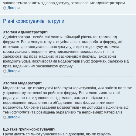
значків тем залежить від прав доступу, встановлених адміністратором.
Догори
Рівні користувачів та групи
Хто такі Адміністратори?
Адміністратори - особи, які мають найвищий рівень контролю над
форумом. Вони можуть керувати усіма аспектами роботи форуму, які
включають розмежування прав доступу, закриття доступу окремим
користувачам, створення груп, призначення модераторів і т.п., в
залежності від прав, наданих їм засновником форуму. Також вони
володіють усіма можливостями модераторів в усіх форумах, залежно від
прав, наданих ним засновником форуму.
Догори
Хто такі Модератори?
Модератори - це користувачі (або групи користувачів), чия робота полягає
у щоденному стеженні за роботою форуму. Вони мають можливості
редагування та видалення повідомлень, закриття, відкриття,
переміщення, видалення та об'єднання тем в форумі, який вони
модерують. Основне завдання модераторів - не допускати відхилень від
тем (
офтопіків
) та розміщень образливих та неприємних матеріалів.
Догори
Що таке групи користувачів?
Групи ділять спільноту учасників на підрозділи, якими керують