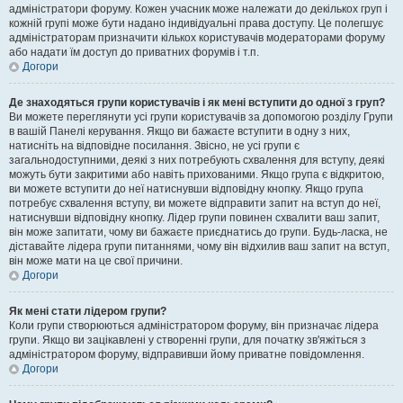
адміністратори форуму. Кожен учасник може належати до декількох груп і
кожній групі може бути надано індивідуальні права доступу. Це полегшує
адміністраторам призначити кількох користувачів модераторами форуму
або надати їм доступ до приватних форумів і т.п.
Догори
Де знаходяться групи користувачів і як мені вступити до одної з груп?
Ви можете переглянути усі групи користувачів за допомогою розділу Групи
в вашій Панелі керування. Якщо ви бажаєте вступити в одну з них,
натисніть на відповідне посилання. Звісно, не усі групи є
загальнодоступними, деякі з них потребують схвалення для вступу, деякі
можуть бути закритими або навіть прихованими. Якщо група є відкритою,
ви можете вступити до неї натиснувши відповідну кнопку. Якщо група
потребує схвалення вступу, ви можете відправити запит на вступ до неї,
натиснувши відповідну кнопку. Лідер групи повинен схвалити ваш запит,
він може запитати, чому ви бажаєте приєднатись до групи. Будь-ласка, не
діставайте лідера групи питаннями, чому він відхилив ваш запит на вступ,
він може мати на це свої причини.
Догори
Як мені стати лідером групи?
Коли групи створюються адміністратором форуму, він призначає лідера
групи. Якщо ви зацікавлені у створенні групи, для початку зв'яжіться з
адміністратором форуму, відправивши йому приватне повідомлення.
Догори