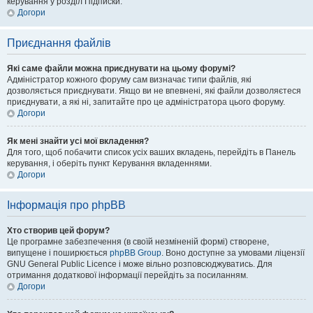
керування у розділ Підписки.
Догори
Приєднання файлів
Які саме файли можна приєднувати на цьому форумі?
Адміністратор кожного форуму сам визначає типи файлів, які
дозволяється приєднувати. Якщо ви не впевнені, які файли дозволяєтеся
приєднувати, а які ні, запитайте про це адміністратора цього форуму.
Догори
Як мені знайти усі мої вкладення?
Для того, щоб побачити список усіх ваших вкладень, перейдіть в Панель
керування, і оберіть пункт Керування вкладеннями.
Догори
Інформація про phpBB
Хто створив цей форум?
Це програмне забезпечення (в своїй незміненій формі) створене,
випущене і поширюється
phpBB Group
. Воно доступне за умовами ліцензії
GNU General Public Licence і може вільно розповсюджуватись. Для
отримання додаткової інформації перейдіть за посиланням.
Догори