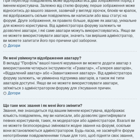
При перегляді повідомлень може відображатись два зображення поряд з
іменем користувача. Залежно від стилю форуму, перше зображення може
відноситись до вашого звання, зазвичай у вигляді зірочок, блоків чи крапок,
які відображають скільки повідомлень ви написали або ваш статус на
форумі. Друге зображення, як правило більше, відоме як аватар, унікальне
для кожного користувача. Від адміністратора форуму залежить чи
дозволені аватари, і які саме аватари можуть використовуватись. Якщо ви
не можете використовувати аватари, значить так вирішив адміністратор,
ви можете запитати його про причини цієї заборони.
Догори
Як мені увімкнути відображення аватару?
В вкладці "Профіль" вашої панелі керування ви можете додати аватар з
використанням чотирьох інструментів: «Граватар», «Галерея аватарів»,
«Віддалений аватар» або «Завантаження аватару». Від адміністратора
форуму залежить, чи увімкнена підтримка аватарів, а також які типи
аватарів доступні. Якщо ви не можете використовувати аватари,
зв'яжіться з адміністратором форуму для з'ясування причин.
Догори
Що таке моє звання і як мені його змінити?
Звання, яке знаходиться під вашим іменем користувача, відображає
кількість повідомлень, яку ви написали, або дозволяє ідентифікувати
певних користувачів, таких, як модератори або адміністратори. Взагалі ви
не можете безпосередньо змінювати жодне звання на форумі, оскільки
вони встановлюються адміністратором. Будь-ласка, не засмічуйте форум
непотрібними повідомленнями тільки для того, щоб підняти своє звання,