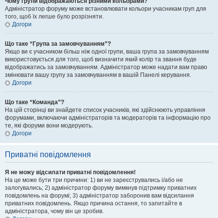
Чому групи відображаються різними кольорами?
Адміністратор форуму може встановлювати кольори учасникам груп для
того, щоб їх легше було розрізняти.
Догори
Що таке “Група за замовчуванням”?
Якщо ви є учасником більш ніж одної групи, ваша група за замовчуванням
використовується для того, щоб визначити який колір та звання буде
відображатись за замовчуванням. Адміністратор може надати вам право
змінювати вашу групу за замовчуванням в вашій Панелі керування.
Догори
Що таке “Команда”?
На цій сторінці ви знайдете список учасників, які здійснюють управління
форумами, включаючи адміністраторів та модераторів та інформацію про
те, які форуми вони модерують.
Догори
Приватні повідомлення
Я не можу відсилати приватні повідомлення!
На це може бути три причини: 1) ви не зареєструвались і/або не
залогувались; 2) адміністратор форуму вимкнув підтримку приватних
повідомлень на форумі; 3) адміністратор заборонив вам відсилання
приватних повідомлень. Якщо причина остання, то запитайте в
адміністратора, чому він це зробив.