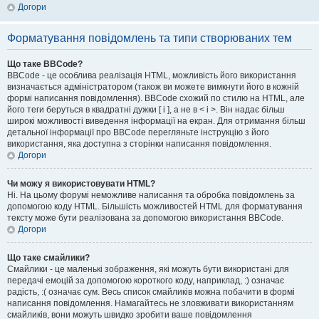
Догори
Форматування повідомлень та типи створюваних тем
Що таке BBCode?
BBCode - це особлива реалізація HTML, можливість його використання
визначається адміністратором (також ви можете вимкнути його в кожній
формі написання повідомлення). BBCode схожий по стилю на HTML, але
його теги беруться в квадратні дужки [ і ], а не в < і >. Він надає більш
широкі можливості виведення інформації на екран. Для отримання більш
детальної інформації про BBCode перегляньте інструкцію з його
використання, яка доступна з сторінки написання повідомлення.
Догори
Чи можу я використовувати HTML?
Ні. На цьому форумі неможливе написання та обробка повідомлень за
допомогою коду HTML. Більшість можливостей HTML для форматування
тексту може бути реалізована за допомогою використання BBCode.
Догори
Що таке смайлики?
Смайлики - це маленькі зображення, які можуть бути використані для
передачі емоцій за допомогою короткого коду, наприклад, :) означає
радість, :( означає сум. Весь список смайликів можна побачити в формі
написання повідомлення. Намагайтесь не зловживати використанням
смайликів, вони можуть швидко зробити ваше повідомлення