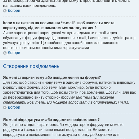
за це модератори чи адміністратори можуть просто зменшити кількість
написаних вами повідомлень.
Догори
Коли я натискаю на посилання “e-mail”, щоб написати листа
користувачу, від мене вимагається залогуватись?
Лише зареєстровані користувачі можуть надсилати e-mail через
вбудовану в форум форму відправлення e-mail, і лише якщо адміністратор
увімкнув цю функцію. Це зроблено для запобігання зловживанню
поштовою системою анонімними користувачами.
Догори
Створення повідомлень
Як мені створити тему або повідомлення на форумі?
Для того щоб створити нову тему в одному з форумів, натисніть відповідну
кнопку у вікні форуму або теми. Вам, можливо, буде потрібно
зареєструватись для того, щоб розмістити повідомлення. Доступні для вас
дії перераховано внизу сторінок форуму або теми (
Ви можете
створювати нові теми, Ви можете голосувати в опитуваннях і т.п.
).
Догори
Як мені відредагувати або видалити повідомлення?
Якщо ви не є адміністратором або модератором форуму, ви можете
редагувати і видаляти лише власні повідомлення. Ви можете
відредагувати повідомлення, натиснувши кнопку
редагувати
для