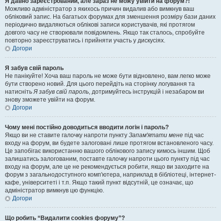
Я давно зареєстрований, але зараз не можу увійти на форум?!
Можливо адміністратор з якихось причин видалив або вимкнув ваш
обліковий запис. На багатьох форумах для зменшення розміру бази даних
періодично видаляються облікові записи користувачів, які протягом
довгого часу не створювали повідомлень. Якщо так сталось, спробуйте
повторно зареєструватись і прийняти участь у дискусіях.
Догори
Я забув свій пароль
Не панікуйте! Хоча ваш пароль не може бути відновлено, вам легко може
бути створено новий. Для цього перейдіть на сторінку логування та
натисніть
Я забув свій пароль
, дотримуйтесь інструкцій і незабаром ви
знову зможете увійти на форум.
Догори
Чому мені постійно доводиться вводити логін і пароль?
Якщо ви не ставите галочку напроти пункту
Запам'ятати мене
під час
входу на форум, ви будете залоговані лише протягом встановленого часу.
Це запобігає використанню вашого облікового запису кимось іншим. Щоб
залишатись залогованим, поставте галочку напроти цього пункту під час
входу на форум, але це не рекомендується робити, якщо ви заходите на
форум з загальнодоступного комп'ютера, наприклад в бібліотеці, інтернет-
кафе, університеті і т.п. Якщо такий пункт відсутній, це означає, що
адміністратор вимкнув цю функцію.
Догори
Що робить “Видалити cookies форуму”?