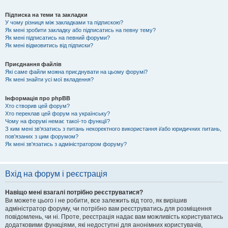
Підписка на теми та закладки
У чому різниця між закладками та підпискою?
Як мені зробити закладку або підписатись на певну тему?
Як мені підписатись на певний форуми?
Як мені відмовитись від підписки?
Приєднання файлів
Які саме файли можна приєднувати на цьому форумі?
Як мені знайти усі мої вкладення?
Інформація про phpBB
Хто створив цей форум?
Хто переклав цей форум на українську?
Чому на форумі немає такої-то функції?
З ким мені зв'язатись з питань некоректного використання і/або юридичних питань,
пов'язаних з цим форумом?
Як мені зв'язатись з адміністратором форуму?
Вхід на форум і реєстрація
Навіщо мені взагалі потрібно реєструватися?
Ви можете цього і не робити, все залежить від того, як вирішив
адміністратор форуму, чи потрібно вам реєструватись для розміщення
повідомлень, чи ні. Проте, реєстрація надає вам можливість користуватись
додатковими функціями, які недоступні для анонімних користувачів,