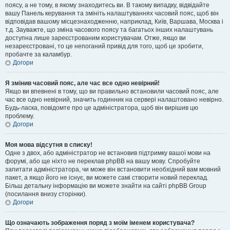
поясу, а не тому, в якому знаходитесь ви. В такому випадку, відвідайте
вашу Панель керування та змініть налаштуваннях часовий пояс, щоб він
відповідав вашому місцезнаходженню, наприклад, Київ, Варшава, Москва і
т.д. Зауважте, що зміна часового поясу та багатьох інших налаштувань
доступна лише зареєстрованим користувачам. Отже, якщо ви
незареєстровані, то це непоганий привід для того, щоб це зробити,
пробачте за каламбур.
Догори
Я змінив часовий пояс, але час все одно невірний!
Якщо ви впевнені в тому, що ви правильно встановили часовий пояс, але
час все одно невірний, значить годинник на сервері налаштовано невірно.
Будь-ласка, повідомте про це адміністратора, щоб він вирішив цю
проблему.
Догори
Моя мова відсутня в списку!
Одне з двох, або адміністратор не встановив підтримку вашої мови на
форумі, або ще ніхто не переклав phpBB на вашу мову. Спробуйте
запитати адміністратора, чи може він встановити необхідний вам мовний
пакет, а якщо його не існує, ви можете самі створити новий переклад.
Більш детальну інформацію ви можете знайти на сайті phpBB Group
(посилання внизу сторінки).
Догори
Що означають зображення поряд з моїм іменем користувача?