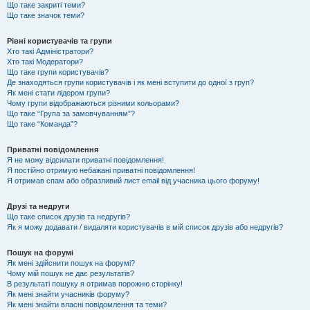
Що таке закриті теми?
Що таке значок теми?
Рівні користувачів та групи
Хто такі Адміністратори?
Хто такі Модератори?
Що таке групи користувачів?
Де знаходяться групи користувачів і як мені вступити до одної з груп?
Як мені стати лідером групи?
Чому групи відображаються різними кольорами?
Що таке “Група за замовчуванням”?
Що таке “Команда”?
Приватні повідомлення
Я не можу відсилати приватні повідомлення!
Я постійно отримую небажані приватні повідомлення!
Я отримав спам або образливий лист email від учасника цього форуму!
Друзі та недруги
Що таке список друзів та недругів?
Як я можу додавати / видаляти користувачів в мій список друзів або недругів?
Пошук на форумі
Як мені здійснити пошук на форумі?
Чому мій пошук не дає результатів?
В результаті пошуку я отримав порожню сторінку!
Як мені знайти учасників форуму?
Як мені знайти власні повідомлення та теми?