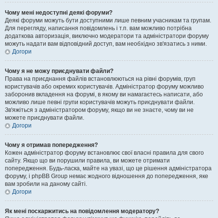
Чому мені недоступні деякі форуми?
Деякі форуми можуть бути доступними лише певним учасникам та групам.
Для перегляду, написання повідомлень і т.п. вам можливо потрібна
додаткова авторизація, виключно модератори та адміністратори форуму
можуть надати вам відповідний доступ, вам необхідно зв'язатись з ними.
Догори
Чому я не можу приєднувати файли?
Права на приєднання файлів встановлюються на рівні форумів, груп
користувачів або окремих користувачів. Адміністратор форуму можливо
заборонив вкладення на форумі, в якому ви намагаєтесь написати, або
можливо лише певні групи користувачів можуть приєднувати файли.
Зв'яжіться з адміністратором форуму, якщо ви не знаєте, чому ви не
можете приєднувати файли.
Догори
Чому я отримав попередження?
Кожен адміністратор форуму встановлює свої власні правила для свого
сайту. Якщо що ви порушили правила, ви можете отримати
попередження. Будь-ласка, майте на увазі, що це рішення адміністратора
форуму, і phpBB Group немає жодного відношення до попередження, яке
вам зробили на даному сайті.
Догори
Як мені поскаржитись на повідомлення модератору?