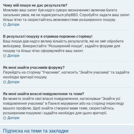
Чому мій пошук не дає результатів?
Можливо ваш запит був надто суворо визначеним і включав багато
загальних умов, які не індексуються phpBB3. Спробуйте задати ваш запит
більш чітко та скористайтесь можливостями розширеного пошуку.
Догори
В результаті пошуку я отримав порожню сторінку!
Ваш пошук дав надто велику кількість результатів, які не зміг обробити
вебсервер. Використайте “Розширений пошук”, задайте форуми для
пошуку та більш чітко сформулюйте ваш запит.
Догори
Як мені знайти учасників форуму?
Перейдіть на сторінку “Учасники”, натисніть “Знайти учасника” та задайте
необхідні критерії пошуку.
Догори
Як мені знайти власні повідомлення та теми?
Ви можете знайти свої власні повідомлення, натиснувши “Знайти усі
повідомлення учасника” в Панелі керування або на сторінці перегляду
вашого профілю. Щоб знайти створені вами теми, скористайтесь
розширеним пошуком і задайте необхідні для цього критерії.
Догори
Підписка на теми та закладки