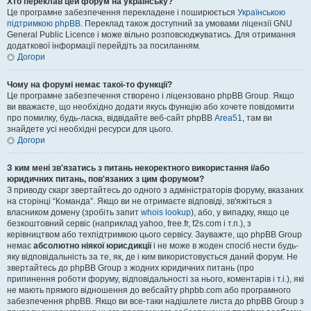
Хто переклав цей форум на українську?
Це програмне забезпечення перекладене і поширюється
Українською
підтримкою phpBB
. Переклад також доступний за умовами ліцензії GNU
General Public Licence і може вільно розповсюджуватись. Для отримання
додаткової інформації перейдіть за посиланням.
Догори
Чому на форумі немає такої-то функції?
Це програмне забезпечення створено і ліцензовано phpBB Group. Якщо
ви вважаєте, що необхідно додати якусь функцію або хочете повідомити
про помилку, будь-ласка, відвідайте веб-сайт phpBB
Area51
, там ви
знайдете усі необхідні ресурси для цього.
Догори
З ким мені зв'язатись з питань некоректного використання і/або
юридичних питань, пов'язаних з цим форумом?
З приводу скарг звертайтесь до одного з адміністраторів форуму, вказаних
на сторінці “Команда”. Якщо ви не отримаєте відповіді, зв'яжіться з
власником домену (зробіть запит
whois lookup
), або, у випадку, якщо це
безкоштовний сервіс (наприклад yahoo, free.fr, f2s.com і т.п.), з
керівництвом або техпідтримкою цього сервісу. Зауважте, що phpBB Group
немає
абсолютно ніякої юрисдикції
і не може в жоден спосіб нести будь-
яку відповідальність за те, як, де і ким використовується даний форум. Не
звертайтесь до phpBB Group з жодних юридичних питань (про
припинення роботи форуму, відповідальності за нього, коментарів і т.і.), які
не мають прямого відношення до вебсайту phpbb.com або програмного
забезпечення phpBB. Якщо ви все-таки надішлете листа до phpBB Group з