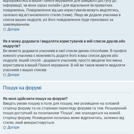
відображатись в вашій Панелі керування для швидкого доступу до
інформації, чи вони зараз онлайн і для відсилання їм приватних
повідомлень. Повідомлення від цих користувачів можуть виділятись,
залежно від встановленого стилю (теми). Якщо ви додали учасника в
список ваших недругів, усі його повідомлення буде приховано за
замовчуванням.
Догори
Як я можу додавати / видаляти користувачів в мій список друзів або
недругів?
Ви можете додавати учасників в свої списки двома способами. В профілі
кожного учасника є можливість додати його в ваш список друзів або
недругів. Інший спосіб - додавати учасників, просто вводячи їхні імена
користувача в вашій Панелі керування. В ній ви також можете видаляти
учасників з ваших списків.
Догори
Пошук на форумі
Як мені здійснити пошук на форумі?
Введіть умови пошуку в поле для пошуку, яке розміщене на головній
сторінці форуму та на сторінках перегляду форумів та тем. Розширений
пошук доступний за посиланням “Пошук”, яке знаходиться на кожній
сторінці форуму. Розміщення посилань може відрізнятись, залежно від
стилю, який використовується.
Догори