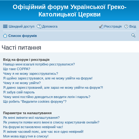
Офіційний форум Української Греко-
Католицької Церкви
Швидкий доступ
Допомога
Реєстрація
Вхід
Список форумів
ош
Часті питання
ук
Вхід на форум і реєстрація
Навіщо мені взагалі потрібно реєструватися?
Що таке COPPA?
Чому я не можу зареєструватись?
Я щойно зареєструвався, але не можу увійти на форум!
Чому я не можу увійти?
Я давно зареєстрований, але зараз не можу увійти на форум?!
Я забув свій пароль
Чому мені постійно доводиться вводити логін і пароль?
Що робить “Видалити cookies форуму”?
Параметри та налаштування
Як мені змінити мої налаштування?
Як уникнути появи мого імені в списку користувачів онлайн?
На форумі встановлено невірний час!
Я змінив часовий пояс, але час все одно невірний!
Моя мова відсутня в списку!