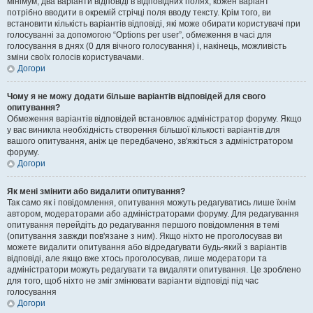
мінімум, два варіанти відповіді в відповідних полях, кожен варіант
потрібно вводити в окремій стрічці поля вводу тексту. Крім того, ви
встановити кількість варіантів відповіді, які може обирати користувачі при
голосуванні за допомогою “Options per user”, обмеження в часі для
голосування в днях (0 для вічного голосування) і, накінець, можливість
зміни своїх голосів користувачами.
Догори
Чому я не можу додати більше варіантів відповідей для свого
опитування?
Обмеження варіантів відповідей встановлює адміністратор форуму. Якщо
у вас виникла необхідність створення більшої кількості варіантів для
вашого опитування, аніж це передбачено, зв'яжіться з адміністратором
форуму.
Догори
Як мені змінити або видалити опитування?
Так само як і повідомлення, опитування можуть редагуватись лише їхнім
автором, модераторами або адміністраторами форуму. Для редагування
опитування перейдіть до редагування першого повідомлення в темі
(опитування завжди пов'язане з ним). Якщо ніхто не проголосував ви
можете видалити опитування або відредагувати будь-який з варіантів
відповіді, але якщо вже хтось проголосував, лише модератори та
адміністратори можуть редагувати та видаляти опитування. Це зроблено
для того, щоб ніхто не зміг змінювати варіанти відповіді під час
голосування
Догори