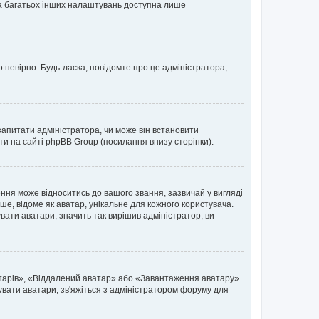
 та багатьох інших налаштувань доступна лише
 невірно. Будь-ласка, повідомте про це адміністратора,
запитати адміністратора, чи може він встановити
ти на сайті phpBB Group (посилання внизу сторінки).
ня може відноситись до вашого звання, зазвичай у вигляді
ьше, відоме як аватар, унікальне для кожного користувача.
вати аватари, значить так вирішив адміністратор, ви
атарів», «Віддалений аватар» або «Завантаження аватару».
вувати аватари, зв'яжіться з адміністратором форуму для