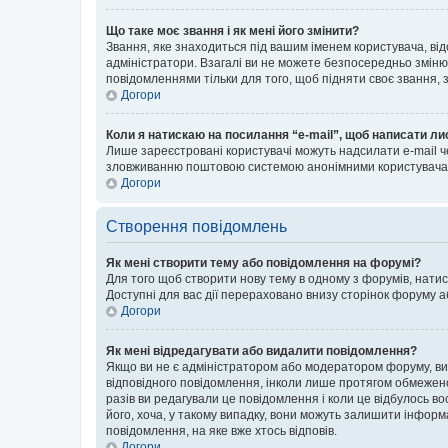
Що таке моє звання і як мені його змінити?
Звання, яке знаходиться під вашим іменем користувача, від
адміністратори. Взагалі ви не можете безпосередньо зміню
повідомленнями тільки для того, щоб підняти своє звання,
Догори
Коли я натискаю на посилання “e-mail”, щоб написати ли
Лише зареєстровані користувачі можуть надсилати e-mail ч
зловживанню поштовою системою анонімними користувача
Догори
Створення повідомлень
Як мені створити тему або повідомлення на форумі?
Для того щоб створити нову тему в одному з форумів, натис
Доступні для вас дії перераховано внизу сторінок форуму а
Догори
Як мені відредагувати або видалити повідомлення?
Якщо ви не є адміністратором або модератором форуму, ви
відповідного повідомлення, інколи лише протягом обмеженог
разів ви редагували це повідомлення і коли це відбулось в
його, хоча, у такому випадку, вони можуть залишити інформ
повідомлення, на яке вже хтось відповів.
Догори