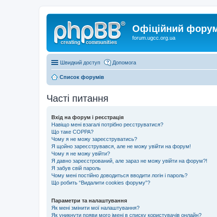
Офіційний форум 
forum.ugcc.org.ua
Швидкий доступ
Допомога
Список форумів
Часті питання
Вхід на форум і реєстрація
Навіщо мені взагалі потрібно реєструватися?
Що таке COPPA?
Чому я не можу зареєструватись?
Я щойно зареєструвався, але не можу увійти на форум!
Чому я не можу увійти?
Я давно зареєстрований, але зараз не можу увійти на форум?!
Я забув свій пароль
Чому мені постійно доводиться вводити логін і пароль?
Що робить “Видалити cookies форуму”?
Параметри та налаштування
Як мені змінити мої налаштування?
Як уникнути появи мого імені в списку користувачів онлайн?