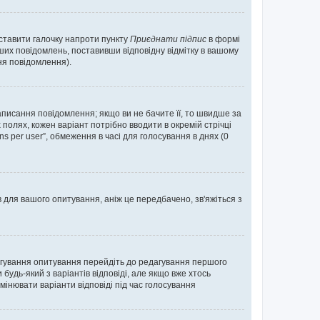
оставити галочку напроти пункту
Приєднати підпис
в формі
их повідомлень, поставивши відповідну відмітку в вашому
я повідомлення).
исання повідомлення; якщо ви не бачите її, то швидше за
 полях, кожен варіант потрібно вводити в окремій стрічці
ons per user”, обмеження в часі для голосування в днях (0
в для вашого опитування, аніж це передбачено, зв'яжіться з
агування опитування перейдіть до редагування першого
удь-який з варіантів відповіді, але якщо вже хтось
інювати варіанти відповіді під час голосування