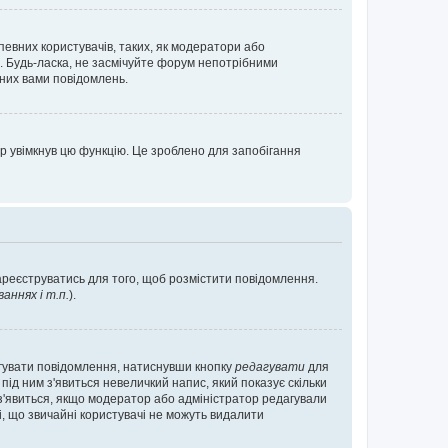
певних користувачів, таких, як модератори або
. Будь-ласка, не засмічуйте форум непотрібними
аних вами повідомлень.
р увімкнув цю функцію. Це зроблено для запобігання
зареєструватись для того, щоб розмістити повідомлення.
ннях і т.п.
).
агувати повідомлення, натиснувши кнопку
редагувати
для
під ним з'явиться невеличкий напис, який показує скільки
е з'явиться, якщо модератор або адміністратор редагували
і, що звичайні користувачі не можуть видалити