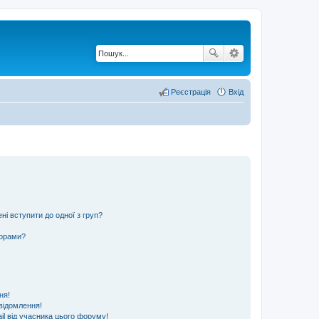
Реєстрація
Вхід
ні вступити до одної з груп?
ьорами?
ня!
відомлення!
l від учасника цього форуму!