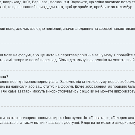
, наприклад, Київ, Варшава, Москва і т.д. Зауважте, що зміна часового поясу
ні, то це непоганий привід для того, щоб це зробити, пробачте за каламбур.
ий пояс, але час все одно невірний, значить годинник на сервері налаштовано
шої мови на форумі, або ще ніхто не переклав phpBB на вашу мову. Спробуйте 
ете самі створити новий переклад. Більш детальну інформацію ви можете знай
вача?
ення поряд з іменем користувача. Залежно від стилю форуму, перше зображен
млень ви написали або ваш статус на форумі. Друге зображення, як правило біл
і які саме аватари можуть використовуватись. Якщо ви не можете використову
ати аватар з використанням чотирьох інструментів: «Граватар», «Галерея ав
а аватарів, а також які типи аватарів доступні. Якщо ви не можете використо