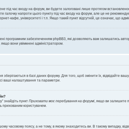
ене
під час входу на форум, ви будете залоговані лише протягом встановленог
е галочку напроти цього пункту під час входу на форум, але це не рекоменду
ернет-кафе, університеті і т.п. Якщо такий пункт відсутній, це означає, що адм
орені програмним забезпеченням phpBB3, які дозволяють вам залишатись автор
, якщо вони увімкнені адміністратором.
я зберігаються в базі даних форуму. Для того, щоб змінити їх, відвідайте ваш
 усі ваші налаштування та параметри.
айн?
у” знайдіть пункт
Приховати моє перебування на форумі
, якщо ви залишите 
сь прихованим користувачем.
шому часовому поясу, а не тому, в якому знаходитесь ви. В такому випадку, в