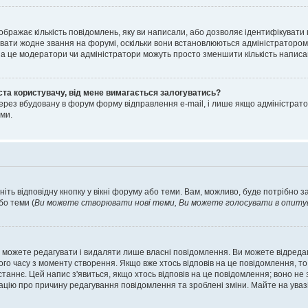
ображає кількість повідомлень, яку ви написали, або дозволяє ідентифікувати 
вати жодне звання на форумі, оскільки вони встановлюються адміністратором
 за це модератори чи адміністратори можуть просто зменшити кількість напис
ста користувачу, від мене вимагається залогуватись?
ерез вбудовану в форум форму відправлення e-mail, і лише якщо адміністрато
ми.
ніть відповідну кнопку у вікні форуму або теми. Вам, можливо, буде потрібно 
бо теми (
Ви можете створювати нові теми, Ви можете голосувати в опитува
 можете редагувати і видаляти лише власні повідомлення. Ви можете відред
о часу з моменту створення. Якщо вже хтось відповів на це повідомлення, то 
останнє. Цей напис з'явиться, якщо хтось відповів на це повідомлення; воно н
ацію про причину редагування повідомлення та зроблені зміни. Майте на уваз