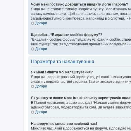
Чому мені постійно доводиться вводити логін і пароль?
Якщо ви не ставите галочку напроти пункту
Запам'ятати м
запису кимось іншим. Щоб залишатись залогованим, поставт
загальнодоступного комп'ютера, наприклад в бібліотеці, інт
Догори
Що робить “Видалити cookies форуму”?
“Видалити cookies форуму” видаляє усі файли cookie, ств
інші функції, такі як відстежування прочитаних повідомлень
Догори
Параметри та налаштування
Як мені змінити мої налаштування?
Якщо ви - зареєстрований користувач, усі ваші налаштуванн
знайти у верхній частині сторінки. Там ви зможете змінити
Догори
Як уникнути появи мого імені в списку користувачів онл
В Панелі керування, а саме в розділі “Налаштування форум
адміністраторам, модераторам та собі. Ви будете вважати
Догори
На форумі встановлено невірний час!
Можливо час, який відображається на форумі, відповідає ін