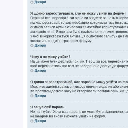
Догори
Я щойно зареєструвався, але не можу увійти на форум!
Перш за все, перевірте, чи вірно ви вводите ваше ім'я кор
під час реєстрації, то вам необхідно дотримуватись інструк
облікові записи були активовані самостійно користувачами 
активація чи ні. Якщо вам було надіслано лист електронно
з якої використовується активація облікового запису - це
зв'язатись з адміністратором форуму.
Догори
Чому я не можу увійти?
На це може бути декілька причин. Перш за все, переконайте
щоб переконатись, що вам не заборонено доступ до форуму.
Догори
Я давно зареєстрований, але зараз не можу увійти на ф
Можливо адміністратор з якихось причин видалив або вимкн
які протягом довгого часу не створювали повідомлень. Якщо
Догори
Я забув свій пароль
Не панікуйте! Хоча ваш пароль не може бути відновлено, ва
незабаром ви знову зможете увійти на форум.
Догори