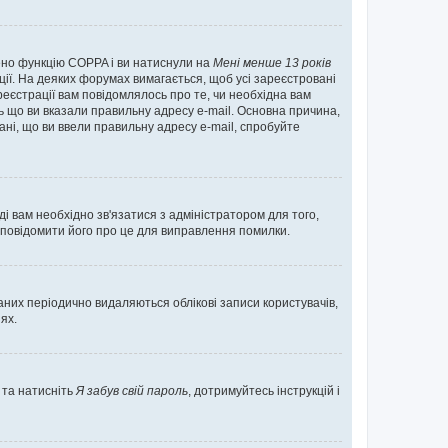
нено функцію COPPA і ви натиснули на
Мені менше 13 років
ації. На деяких форумах вимагається, щоб усі зареєстровані
реєстрації вам повідомлялось про те, чи необхідна вам
ь що ви вказали правильну адресу e-mail. Основна причина,
ні, що ви ввели правильну адресу e-mail, спробуйте
ді вам необхідно зв'язатися з адміністратором для того,
 повідомити його про це для виправлення помилки.
них періодично видаляються облікові записи користувачів,
ях.
 та натисніть
Я забув свій пароль
, дотримуйтесь інструкцій і