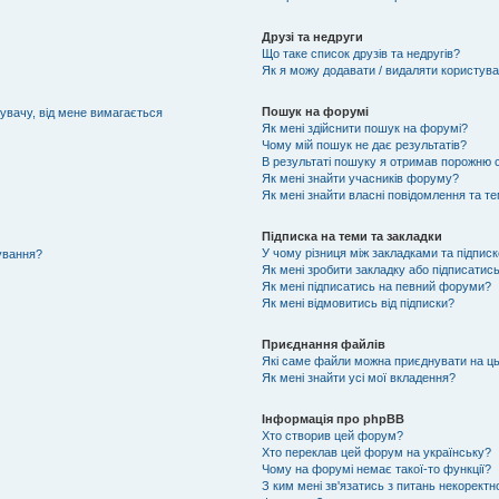
Друзі та недруги
Що таке список друзів та недругів?
Як я можу додавати / видаляти користувач
Пошук на форумі
тувачу, від мене вимагається
Як мені здійснити пошук на форумі?
Чому мій пошук не дає результатів?
В результаті пошуку я отримав порожню с
Як мені знайти учасників форуму?
Як мені знайти власні повідомлення та т
Підписка на теми та закладки
У чому різниця між закладками та підпис
тування?
Як мені зробити закладку або підписатис
Як мені підписатись на певний форуми?
Як мені відмовитись від підписки?
Приєднання файлів
Які саме файли можна приєднувати на ц
Як мені знайти усі мої вкладення?
Інформація про phpBB
Хто створив цей форум?
Хто переклав цей форум на українську?
Чому на форумі немає такої-то функції?
З ким мені зв'язатись з питань некоректн