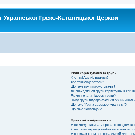
Української Греко-Католицької Церкви
Рівні користувачів та групи
Хто такі Адміністратори?
Хто такі Модератори?
Що таке групи користувачів?
Де знаходяться групи користувачів і як ме
Як мені стати лідером групи?
Чому групи відображаються різними кол
Що таке “Група за замовчуванням”?
Що таке “Команда”?
Приватні повідомлення
Я не можу відсилати приватні повідомлен
Я постійно отримую небажані приватні по
Я отримав спам або образливий лист emai