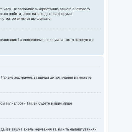
о часу. Це запобігає використанню вашого облікового
ється робити, якщо ви заходите на форум з
іністратор вимкнув цю функцію.
изованим і залогованим на форумі, а також виконувати
у
Панель керування
, зазвичай це посилання ви можете
помітку напроти
Так
, ви будете видимі лише
ідвідайте вашу Панель керування та змініть налаштуваннях