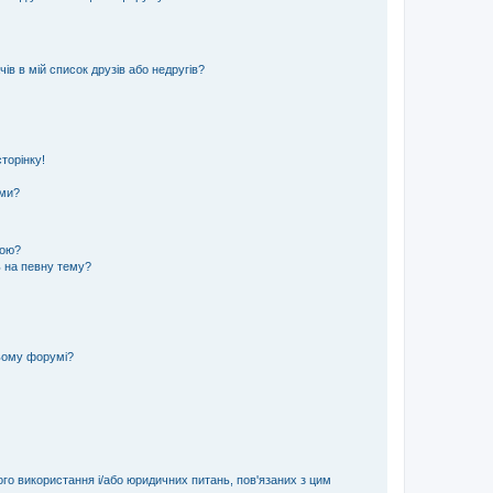
ів в мій список друзів або недругів?
торінку!
еми?
кою?
ь на певну тему?
ьому форумі?
ого використання і/або юридичних питань, пов'язаних з цим