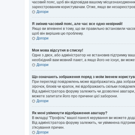
часовий пояс, щоб він відповідав вашому місцезнаходженню
зареєстрованим користувачам. Отже, якщо ви незареєстрова
Догори
Я змінив часовий пояс, але час все одно невірний!
Якщо ви впевнені в тому, що ви правильно встановили часов
щоб він вирішив цю проблему.
Догори
Моя мова відсутня в списку!
Одне з двох, або адміністратор не встановив підтримку ва
необхідний вам мовний пакет, а якщо його не існує, ви мож
Догори
Що означають зображення поряд з моїм іменем користу
При перегляді повідомлень може відображатись два зображ
зірочок, блоків чи крапок, які відображають скільки повідо
Від адміністратора форуму залежить чи дозволені аватари, 
можете запитати його про причини цієї заборони.
Догори
Як мені увімкнути відображення аватару?
В вкладці "Профіль" вашої панелі керування ви можете дод
Від адміністратора форуму залежить, чи увімкнена підтримк
з'ясування причин.
Догори