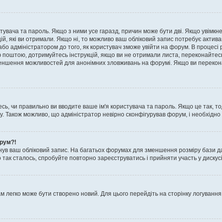
истувача та пароль. Якщо з ними усе гаразд, причин може бути дві. Якщо увімк
цій, які ви отримали. Якщо ні, то можливо ваш обліковий запис потребує актив
або адміністратором до того, як користувач зможе увійти на форум. В процесі 
ю поштою, дотримуйтесь інструкцій, якщо ви не отримали листа, переконайтес
 зменшення можливостей для анонімних зловживань на форумі. Якщо ви перекона
сь, чи правильно ви вводите ваше ім'я користувача та пароль. Якщо це так, то
 Також можливо, що адміністратор невірно сконфігурував форум, і необхідно
орум?!
ув ваш обліковий запис. На багатьох форумах для зменшення розміру бази да
 так сталось, спробуйте повторно зареєструватись і прийняти участь у дискусі
м легко може бути створено новий. Для цього перейдіть на сторінку логування