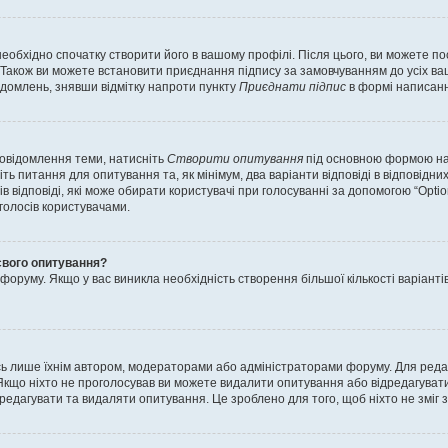
еобхідно спочатку створити його в вашому профілі. Після цього, ви можете п
Також ви можете встановити приєднання підпису за замовчуванням до усіх ваш
ідомлень, знявши відмітку напроти пункту
Приєднати підпис
в формі написанн
повідомлення теми, натисніть
Створити опитування
під основною формою нап
ть питання для опитування та, як мінімум, два варіанти відповіді в відповідних
тів відповіді, які може обирати користувачі при голосуванні за допомогою “Opti
 голосів користувачами.
свого опитування?
оруму. Якщо у вас виникла необхідність створення більшої кількості варіанті
ись лише їхнім автором, модераторами або адміністраторами форуму. Для ред
Якщо ніхто не проголосував ви можете видалити опитування або відредагувати б
дагувати та видаляти опитування. Це зроблено для того, щоб ніхто не зміг зм