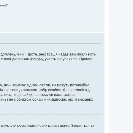
руму?
ідомлень, чи ні. Проте, реєстрація надає вам можливість
-mail учасникам форуму, участь в групах і т.п. Процес
А, який вимагає від веб-сайтів, які можуть потенційно
нів, що вони дозволяють збір особистої інформації від
ватись, чи до сайту, на якому ви намагаєтесь
ь і не є об'єктом юридичних відносин, окрім вказаних
 вимкнути реєстрацію нових користувачів. Зверніться за