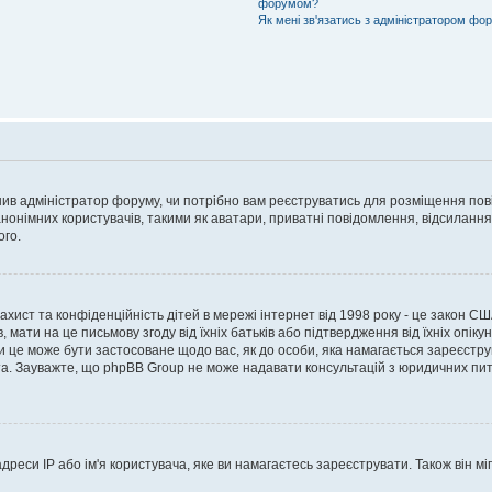
форумом?
Як мені зв'язатись з адміністратором фо
рішив адміністратор форуму, чи потрібно вам реєструватись для розміщення пов
онімних користувачів, такими як аватари, приватні повідомлення, відсилання e
ого.
 захист та конфіденційність дітей в мережі інтернет від 1998 року - це закон СШ
 мати на це письмову згоду від їхніх батьків або підтвердження від їхніх опіку
чи це може бути застосоване щодо вас, як до особи, яка намагається зареєстру
а. Зауважте, що phpBB Group не може надавати консультацій з юридичних питан
еси IP або ім'я користувача, яке ви намагаєтесь зареєструвати. Також він міг