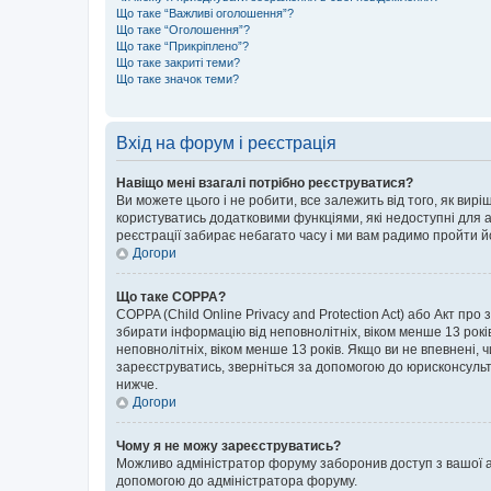
Що таке “Важливі оголошення”?
Що таке “Оголошення”?
Що таке “Прикріплено”?
Що таке закриті теми?
Що таке значок теми?
Вхід на форум і реєстрація
Навіщо мені взагалі потрібно реєструватися?
Ви можете цього і не робити, все залежить від того, як ви
користуватись додатковими функціями, які недоступні для ан
реєстрації забирає небагато часу і ми вам радимо пройти й
Догори
Що таке COPPA?
COPPA (Child Online Privacy and Protection Act) або Акт про
збирати інформацію від неповнолітніх, віком менше 13 років,
неповнолітніх, віком менше 13 років. Якщо ви не впевнені, 
зареєструватись, зверніться за допомогою до юрисконсульт
нижче.
Догори
Чому я не можу зареєструватись?
Можливо адміністратор форуму заборонив доступ з вашої адр
допомогою до адміністратора форуму.