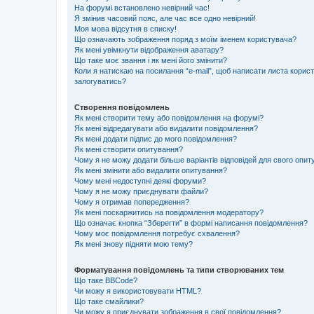
На форумі встановлено невірний час!
Я змінив часовий пояс, але час все одно невірний!
Моя мова відсутня в списку!
Що означають зображення поряд з моїм іменем користувача?
Як мені увімкнути відображення аватару?
Що таке моє звання і як мені його змінити?
Коли я натискаю на посилання “e-mail”, щоб написати листа корис
залогуватись?
Створення повідомлень
Як мені створити тему або повідомлення на форумі?
Як мені відредагувати або видалити повідомлення?
Як мені додати підпис до мого повідомлення?
Як мені створити опитування?
Чому я не можу додати більше варіантів відповідей для свого опи
Як мені змінити або видалити опитування?
Чому мені недоступні деякі форуми?
Чому я не можу приєднувати файли?
Чому я отримав попередження?
Як мені поскаржитись на повідомлення модератору?
Що означає кнопка “Зберегти” в формі написання повідомлення?
Чому моє повідомлення потребує схвалення?
Як мені знову підняти мою тему?
Форматування повідомлень та типи створюваних тем
Що таке BBCode?
Чи можу я використовувати HTML?
Що таке смайлики?
Чи можу я приєднувати зображення в свої повідомлення?