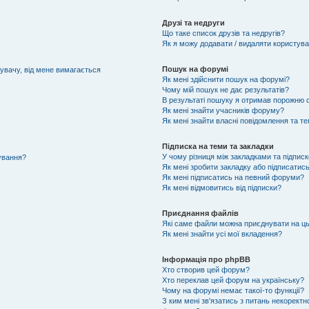
Друзі та недруги
Що таке список друзів та недругів?
Як я можу додавати / видаляти користувач
Пошук на форумі
тувачу, від мене вимагається
Як мені здійснити пошук на форумі?
Чому мій пошук не дає результатів?
В результаті пошуку я отримав порожню с
Як мені знайти учасників форуму?
Як мені знайти власні повідомлення та т
Підписка на теми та закладки
У чому різниця між закладками та підпис
тування?
Як мені зробити закладку або підписатис
Як мені підписатись на певний форуми?
Як мені відмовитись від підписки?
Приєднання файлів
Які саме файли можна приєднувати на ц
Як мені знайти усі мої вкладення?
Інформація про phpBB
Хто створив цей форум?
Хто переклав цей форум на українську?
Чому на форумі немає такої-то функції?
З ким мені зв'язатись з питань некоректн