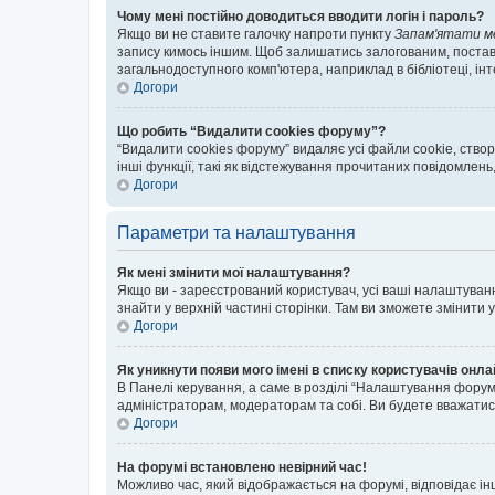
Чому мені постійно доводиться вводити логін і пароль?
Якщо ви не ставите галочку напроти пункту
Запам'ятати м
запису кимось іншим. Щоб залишатись залогованим, поставт
загальнодоступного комп'ютера, наприклад в бібліотеці, інт
Догори
Що робить “Видалити cookies форуму”?
“Видалити cookies форуму” видаляє усі файли cookie, ств
інші функції, такі як відстежування прочитаних повідомлень
Догори
Параметри та налаштування
Як мені змінити мої налаштування?
Якщо ви - зареєстрований користувач, усі ваші налаштуванн
знайти у верхній частині сторінки. Там ви зможете змінити
Догори
Як уникнути появи мого імені в списку користувачів онл
В Панелі керування, а саме в розділі “Налаштування форум
адміністраторам, модераторам та собі. Ви будете вважати
Догори
На форумі встановлено невірний час!
Можливо час, який відображається на форумі, відповідає ін