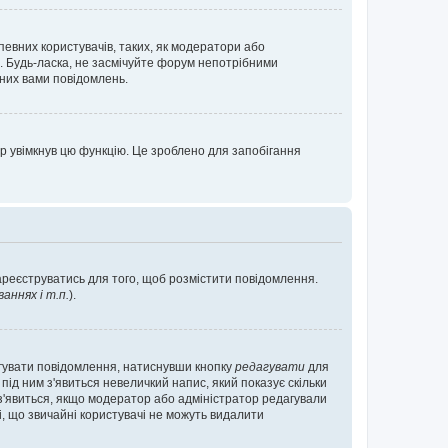
певних користувачів, таких, як модератори або
. Будь-ласка, не засмічуйте форум непотрібними
аних вами повідомлень.
р увімкнув цю функцію. Це зроблено для запобігання
зареєструватись для того, щоб розмістити повідомлення.
ннях і т.п.
).
агувати повідомлення, натиснувши кнопку
редагувати
для
під ним з'явиться невеличкий напис, який показує скільки
е з'явиться, якщо модератор або адміністратор редагували
і, що звичайні користувачі не можуть видалити