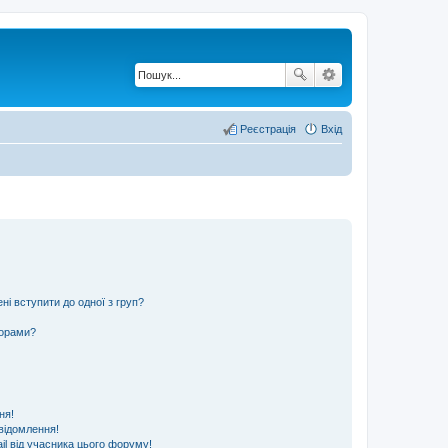
Реєстрація
Вхід
ні вступити до одної з груп?
ьорами?
ня!
відомлення!
l від учасника цього форуму!