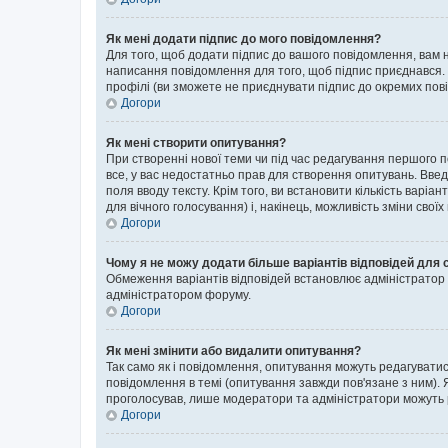
Як мені додати підпис до мого повідомлення?
Для того, щоб додати підпис до вашого повідомлення, вам н
написання повідомлення для того, щоб підпис приєднався. 
профілі (ви зможете не приєднувати підпис до окремих пов
Догори
Як мені створити опитування?
При створенні нової теми чи під час редагування першого 
все, у вас недостатньо прав для створення опитувань. Введі
поля вводу тексту. Крім того, ви встановити кількість варіан
для вічного голосування) і, накінець, можливість зміни своїх
Догори
Чому я не можу додати більше варіантів відповідей для 
Обмеження варіантів відповідей встановлює адміністратор ф
адміністратором форуму.
Догори
Як мені змінити або видалити опитування?
Так само як і повідомлення, опитування можуть редагуват
повідомлення в темі (опитування завжди пов'язане з ним). 
проголосував, лише модератори та адміністратори можуть ре
Догори