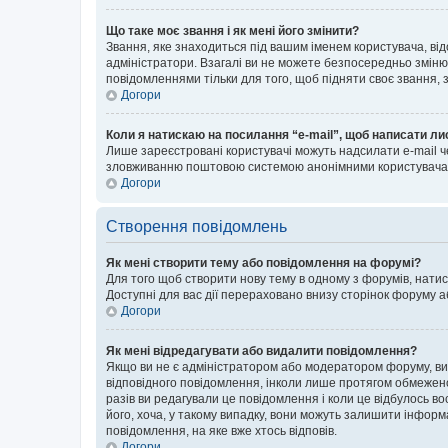
Що таке моє звання і як мені його змінити?
Звання, яке знаходиться під вашим іменем користувача, від
адміністратори. Взагалі ви не можете безпосередньо зміню
повідомленнями тільки для того, щоб підняти своє звання,
Догори
Коли я натискаю на посилання “e-mail”, щоб написати ли
Лише зареєстровані користувачі можуть надсилати e-mail ч
зловживанню поштовою системою анонімними користувача
Догори
Створення повідомлень
Як мені створити тему або повідомлення на форумі?
Для того щоб створити нову тему в одному з форумів, натис
Доступні для вас дії перераховано внизу сторінок форуму а
Догори
Як мені відредагувати або видалити повідомлення?
Якщо ви не є адміністратором або модератором форуму, ви
відповідного повідомлення, інколи лише протягом обмеженог
разів ви редагували це повідомлення і коли це відбулось в
його, хоча, у такому випадку, вони можуть залишити інформ
повідомлення, на яке вже хтось відповів.
Догори