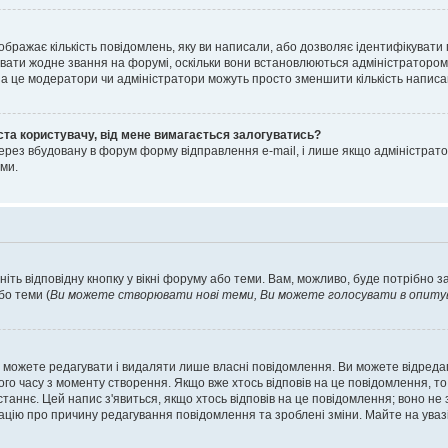
ображає кількість повідомлень, яку ви написали, або дозволяє ідентифікувати 
вати жодне звання на форумі, оскільки вони встановлюються адміністратором
 за це модератори чи адміністратори можуть просто зменшити кількість напис
ста користувачу, від мене вимагається залогуватись?
ерез вбудовану в форум форму відправлення e-mail, і лише якщо адміністрато
ми.
ніть відповідну кнопку у вікні форуму або теми. Вам, можливо, буде потрібно 
бо теми (
Ви можете створювати нові теми, Ви можете голосувати в опитува
 можете редагувати і видаляти лише власні повідомлення. Ви можете відред
о часу з моменту створення. Якщо вже хтось відповів на це повідомлення, то 
останнє. Цей напис з'явиться, якщо хтось відповів на це повідомлення; воно н
ацію про причину редагування повідомлення та зроблені зміни. Майте на уваз