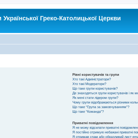
Української Греко-Католицької Церкви
Рівні користувачів та групи
Хто такі Адміністратори?
Хто такі Модератори?
Що таке групи користувачів?
Де знаходяться групи користувачів і як ме
Як мені стати лідером групи?
Чому групи відображаються різними кол
Що таке “Група за замовчуванням”?
Що таке “Команда”?
Приватні повідомлення
Я не можу відсилати приватні повідомлен
Я постійно отримую небажані приватні по
Я отримав спам або образливий лист emai