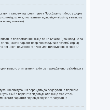
оставити галочку напроти пункту
Приєднати підпис
в формі
их повідомлень, поставивши відповідну відмітку в вашому
я повідомлення).
исання повідомлення; якщо ви не бачите її, то швидше за
 полях, кожен варіант потрібно вводити в окремій стрічці
ons per user”, обмеження в часі для голосування в днях (0
в для вашого опитування, аніж це передбачено, зв'яжіться з
агування опитування перейдіть до редагування першого
удь-який з варіантів відповіді, але якщо вже хтось
інювати варіанти відповіді під час голосування