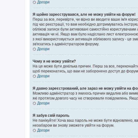
Догори
Я щойно зареєструвався, але не можу увійти на форум!
Перш за все, перевірте, чи вірно ви вводите ваше ім'я кор
під час реєстрації, то вам необхідно дотримуватись інструк
облікові записи були активовані самостійно користувачами 
активація чи ні. Якщо вам було надіслано лист електронно
з якої використовується активація облікового запису - це
зв'язатись з адміністратором форуму.
Догори
Чому я не можу увійти?
На це може бути декілька причин. Перш за все, переконайте
щоб переконатись, що вам не заборонено доступ до форуму.
Догори
Я давно зареєстрований, але зараз не можу увійти на ф
Можливо адміністратор з якихось причин видалив або вимкн
які протягом довгого часу не створювали повідомлень. Якщо
Догори
Я забув свій пароль
Не панікуйте! Хоча ваш пароль не може бути відновлено, ва
незабаром ви знову зможете увійти на форум.
Догори