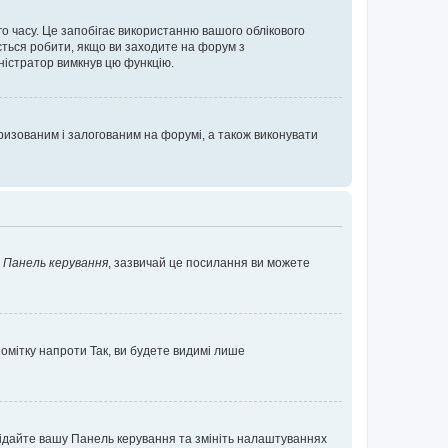
о часу. Це запобігає використанню вашого облікового
ється робити, якщо ви заходите на форум з
іністратор вимкнув цю функцію.
изованим і залогованим на форумі, а також виконувати
у
Панель керування
, зазвичай це посилання ви можете
помітку напроти
Так
, ви будете видимі лише
ідвідайте вашу Панель керування та змініть налаштуваннях