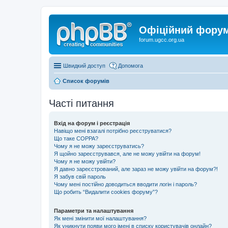
Офіційний форум 
forum.ugcc.org.ua
Швидкий доступ
Допомога
Список форумів
Часті питання
Вхід на форум і реєстрація
Навіщо мені взагалі потрібно реєструватися?
Що таке COPPA?
Чому я не можу зареєструватись?
Я щойно зареєструвався, але не можу увійти на форум!
Чому я не можу увійти?
Я давно зареєстрований, але зараз не можу увійти на форум?!
Я забув свій пароль
Чому мені постійно доводиться вводити логін і пароль?
Що робить “Видалити cookies форуму”?
Параметри та налаштування
Як мені змінити мої налаштування?
Як уникнути появи мого імені в списку користувачів онлайн?