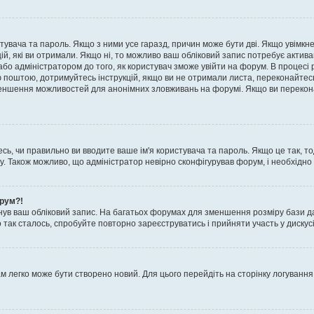
истувача та пароль. Якщо з ними усе гаразд, причин може бути дві. Якщо увімк
цій, які ви отримали. Якщо ні, то можливо ваш обліковий запис потребує актив
або адміністратором до того, як користувач зможе увійти на форум. В процесі 
ю поштою, дотримуйтесь інструкцій, якщо ви не отримали листа, переконайтес
 зменшення можливостей для анонімних зловживань на форумі. Якщо ви перекона
сь, чи правильно ви вводите ваше ім'я користувача та пароль. Якщо це так, то
 Також можливо, що адміністратор невірно сконфігурував форум, і необхідно
орум?!
ув ваш обліковий запис. На багатьох форумах для зменшення розміру бази да
 так сталось, спробуйте повторно зареєструватись і прийняти участь у дискусі
м легко може бути створено новий. Для цього перейдіть на сторінку логування