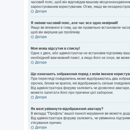
часовий пояс, щоб він відповідав вашому місцезнаходженню
зареєстрованим користувачам. Отже, якщо ви незареєстрова
Догори
Я змінив часовий пояс, але час все одно невірний!
Якщо ви впевнені в тому, що ви правильно встановили часов
щоб він вирішив цю проблему.
Догори
Моя мова відсутня в списку!
Одне з двох, або адміністратор не встановив підтримку ва
необхідний вам мовний пакет, а якщо його не існує, ви мож
Догори
Що означають зображення поряд з моїм іменем користу
При перегляді повідомлень може відображатись два зображ
зірочок, блоків чи крапок, які відображають скільки повідо
Від адміністратора форуму залежить чи дозволені аватари, 
можете запитати його про причини цієї заборони.
Догори
Як мені увімкнути відображення аватару?
В вкладці "Профіль" вашої панелі керування ви можете дод
Від адміністратора форуму залежить, чи увімкнена підтримк
з'ясування причин.
Догори