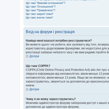
Що таке “Важливі оголошення”?
Що таке “Оголошення”?
Що таке “Прикріплено”?
Що таке закриті теми?
Що таке значок теми?
Вхід на форум і реєстрація
Навіщо мені взагалі потрібно реєструватися?
Ви можете цього і не робити, все залежить від того, як ви
користуватись додатковими функціями, які недоступні для ан
реєстрації забирає небагато часу і ми вам радимо пройти й
Догори
Що таке COPPA?
COPPA (Child Online Privacy and Protection Act) або Акт про
збирати інформацію від неповнолітніх, віком менше 13 років,
неповнолітніх, віком менше 13 років. Якщо ви не впевнені, 
зареєструватись, зверніться за допомогою до юрисконсульт
нижче.
Догори
Чому я не можу зареєструватись?
Можливо адміністратор форуму заборонив доступ з вашої адр
допомогою до адміністратора форуму.