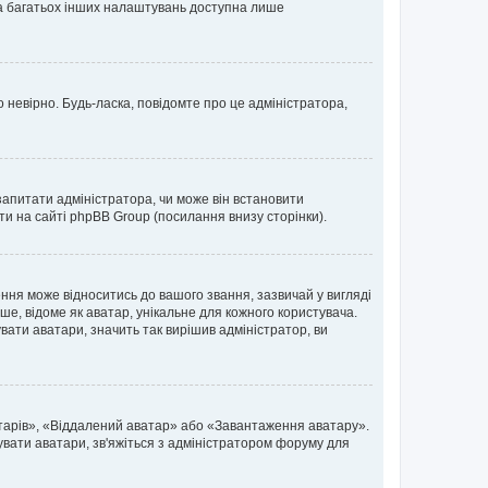
 та багатьох інших налаштувань доступна лише
 невірно. Будь-ласка, повідомте про це адміністратора,
запитати адміністратора, чи може він встановити
ти на сайті phpBB Group (посилання внизу сторінки).
ня може відноситись до вашого звання, зазвичай у вигляді
ьше, відоме як аватар, унікальне для кожного користувача.
вати аватари, значить так вирішив адміністратор, ви
атарів», «Віддалений аватар» або «Завантаження аватару».
вувати аватари, зв'яжіться з адміністратором форуму для