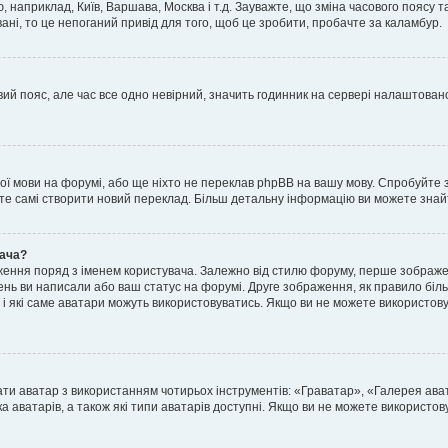
, наприклад, Київ, Варшава, Москва і т.д. Зауважте, що зміна часового поясу
ні, то це непоганий привід для того, щоб це зробити, пробачте за каламбур.
ий пояс, але час все одно невірний, значить годинник на сервері налаштовано
шої мови на форумі, або ще ніхто не переклав phpBB на вашу мову. Спробуйте 
ете самі створити новий переклад. Більш детальну інформацію ви можете знай
вача?
ення поряд з іменем користувача. Залежно від стилю форуму, перше зображен
млень ви написали або ваш статус на форумі. Друге зображення, як правило біл
і які саме аватари можуть використовуватись. Якщо ви не можете використову
ати аватар з використанням чотирьох інструментів: «Граватар», «Галерея ав
а аватарів, а також які типи аватарів доступні. Якщо ви не можете використо