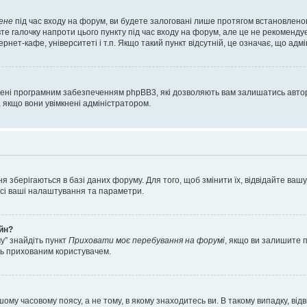
ене
під час входу на форум, ви будете залоговані лише протягом встановленог
е галочку напроти цього пункту під час входу на форум, але це не рекоменду
ернет-кафе, університеті і т.п. Якщо такий пункт відсутній, це означає, що адм
орені програмним забезпеченням phpBB3, які дозволяють вам залишатись автор
, якщо вони увімкнені адміністратором.
я зберігаються в базі даних форуму. Для того, щоб змінити їх, відвідайте ваш
 усі ваші налаштування та параметри.
айн?
у” знайдіть пункт
Приховати моє перебування на форумі
, якщо ви залишите 
сь прихованим користувачем.
шому часовому поясу, а не тому, в якому знаходитесь ви. В такому випадку, в