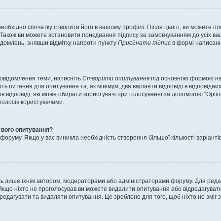
еобхідно спочатку створити його в вашому профілі. Після цього, ви можете п
Також ви можете встановити приєднання підпису за замовчуванням до усіх ваш
ідомлень, знявши відмітку напроти пункту
Приєднати підпис
в формі написанн
повідомлення теми, натисніть
Створити опитування
під основною формою нап
ть питання для опитування та, як мінімум, два варіанти відповіді в відповідних
тів відповіді, які може обирати користувачі при голосуванні за допомогою “Opti
 голосів користувачами.
свого опитування?
оруму. Якщо у вас виникла необхідність створення більшої кількості варіанті
ись лише їхнім автором, модераторами або адміністраторами форуму. Для ред
Якщо ніхто не проголосував ви можете видалити опитування або відредагувати б
дагувати та видаляти опитування. Це зроблено для того, щоб ніхто не зміг зм