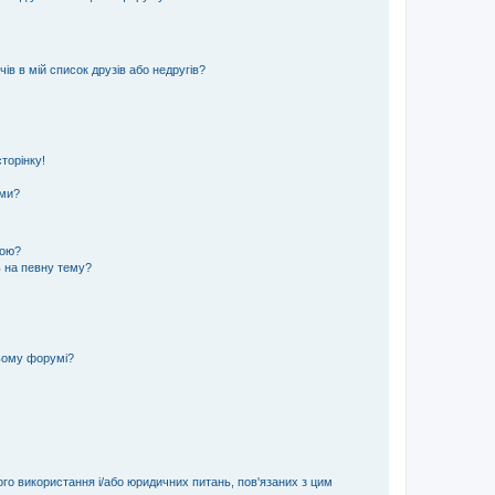
ів в мій список друзів або недругів?
торінку!
еми?
кою?
ь на певну тему?
ьому форумі?
ого використання і/або юридичних питань, пов'язаних з цим