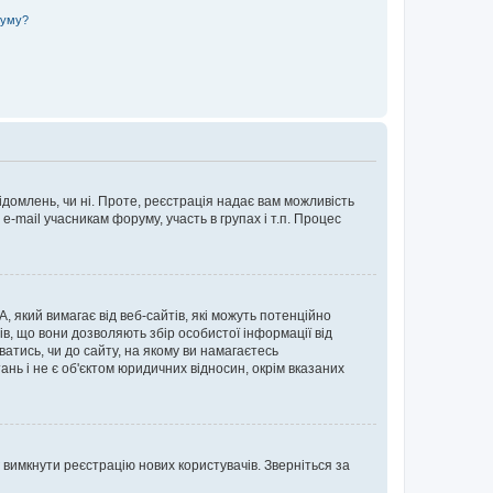
руму?
ідомлень, чи ні. Проте, реєстрація надає вам можливість
-mail учасникам форуму, участь в групах і т.п. Процес
А, який вимагає від веб-сайтів, які можуть потенційно
нів, що вони дозволяють збір особистої інформації від
ватись, чи до сайту, на якому ви намагаєтесь
ь і не є об'єктом юридичних відносин, окрім вказаних
 вимкнути реєстрацію нових користувачів. Зверніться за