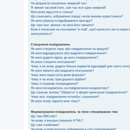
На форумі встановлено невірний час!
Я змінив часовий пояс, але час все одно невірний!
Моя мова відсутня в списку!
Що означають зображення поряд з моїм іменем користувача?
Як мені увімкнути відображення аватару?
Що таке моє звання і як мені його змінити?
Коли я натискаю на посилання “e-mail”, щоб написати листа корис
залогуватись?
Створення повідомлень
Як мені створити тему або повідомлення на форумі?
Як мені відредагувати або видалити повідомлення?
Як мені додати підпис до мого повідомлення?
Як мені створити опитування?
Чому я не можу додати більше варіантів відповідей для свого опи
Як мені змінити або видалити опитування?
Чому мені недоступні деякі форуми?
Чому я не можу приєднувати файли?
Чому я отримав попередження?
Як мені поскаржитись на повідомлення модератору?
Що означає кнопка “Зберегти” в формі написання повідомлення?
Чому моє повідомлення потребує схвалення?
Як мені знову підняти мою тему?
Форматування повідомлень та типи створюваних тем
Що таке BBCode?
Чи можу я використовувати HTML?
Що таке смайлики?
Чи можу я приєднувати зображення в свої повідомлення?