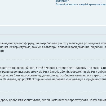
форумом?
Як мені зв'язатись з адміністратором фо
рішив адміністратор форуму, чи потрібно вам реєструватись для розміщення пов
онімних користувачів, такими як аватари, приватні повідомлення, відсилання e
ого.
 захист та конфіденційність дітей в мережі інтернет від 1998 року - це закон СШ
 мати на це письмову згоду від їхніх батьків або підтвердження від їхніх опіку
чи це може бути застосоване щодо вас, як до особи, яка намагається зареєстру
а. Зауважте, що phpBB Group не може надавати консультацій з юридичних питан
еси IP або ім'я користувача, яке ви намагаєтесь зареєструвати. Також він міг