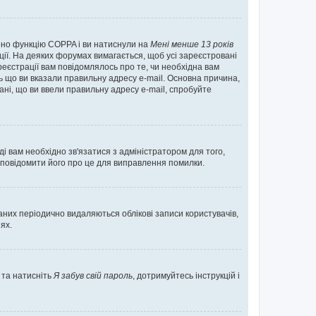
нено функцію COPPA і ви натиснули на
Мені менше 13 років
ації. На деяких форумах вимагається, щоб усі зареєстровані
реєстрації вам повідомлялось про те, чи необхідна вам
ь що ви вказали правильну адресу e-mail. Основна причина,
ні, що ви ввели правильну адресу e-mail, спробуйте
ді вам необхідно зв'язатися з адміністратором для того,
 повідомити його про це для виправлення помилки.
них періодично видаляються облікові записи користувачів,
ях.
 та натисніть
Я забув свій пароль
, дотримуйтесь інструкцій і