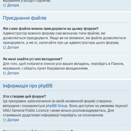
керування у розділ Підписки.
Догори
Приєднання файлів
Які саме файли можна приєднувати на цьому форумі?
Адміністратор кожного форуму сам визначає типи файлів, які
дозволяється приєднувати. Якщо ви не впевнені, які файли дозволяєтеся
приєднувати, а які ні, запитайте про це адміністратора цього форуму.
Догори
Як мені знайти усі мої вкладення?
Для того, щоб побачити список усіх ваших вкладень, перейдіть в Панель
керування, і оберіть пункт Керування вкладеннями.
Догори
Інформація про phpBB
Хто створив цей форум?
Це програмне забезпечення (в своїй незміненій формі) створене,
випущене і поширюється
phpBB Group
. Воно доступне за умовами ліцензії
GNU General Public Licence і може вільно розповсюджуватись. Для
отримання додаткової інформації перейдіть за посиланням.
Догори