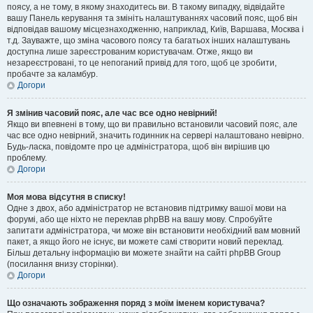
поясу, а не тому, в якому знаходитесь ви. В такому випадку, відвідайте
вашу Панель керування та змініть налаштуваннях часовий пояс, щоб він
відповідав вашому місцезнаходженню, наприклад, Київ, Варшава, Москва і
т.д. Зауважте, що зміна часового поясу та багатьох інших налаштувань
доступна лише зареєстрованим користувачам. Отже, якщо ви
незареєстровані, то це непоганий привід для того, щоб це зробити,
пробачте за каламбур.
Догори
Я змінив часовий пояс, але час все одно невірний!
Якщо ви впевнені в тому, що ви правильно встановили часовий пояс, але
час все одно невірний, значить годинник на сервері налаштовано невірно.
Будь-ласка, повідомте про це адміністратора, щоб він вирішив цю
проблему.
Догори
Моя мова відсутня в списку!
Одне з двох, або адміністратор не встановив підтримку вашої мови на
форумі, або ще ніхто не переклав phpBB на вашу мову. Спробуйте
запитати адміністратора, чи може він встановити необхідний вам мовний
пакет, а якщо його не існує, ви можете самі створити новий переклад.
Більш детальну інформацію ви можете знайти на сайті phpBB Group
(посилання внизу сторінки).
Догори
Що означають зображення поряд з моїм іменем користувача?