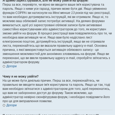
Я щойно зареєструвався, але не можу увійти на форум!
Перш за все, перевірте, чи вірно ви вводите ваше ім'я користувача та
пароль. Якщо з ними усе гаразд, причин може бути дві. Якщо увімкнено
функцію COPPA і ви натиснули на
Мені менше 13 років
під час реєстрації,
то вам необхідно дотримуватись інструкцій, які ви отримали. Якщо ні, то
можливо ваш обліковий запис потребує активації. На деяких форумах
вимагається, щоб усі зареєстровані облікові записи були активовані
самостійно користувачами або адміністратором до того, як користувач
зможе увійти на форум. В процесі реєстрації вам повідомлялось про те, чи
необхідна вам активація чи ні. Якщо вам було надіслано лист
електронною поштою, дотримуйтесь інструкцій, якщо ви не отримали
листа, переконайтесь що ви вказали правильну адресу e-mail. Основна
причина, з якої використовується активація облікового запису - це
зменшення можливостей для анонімних зловживань на форумі. Якщо ви
переконані, що ви ввели правильну адресу e-mail, спробуйте зв'язатись з
адміністратором форуму.
Догори
Чому я не можу увійти?
На це може бути декілька причин. Перш за все, переконайтесь, чи
правильно ви вводите ваше ім'я користувача та пароль. Якщо це так, тоді
вам необхідно зв'язатися з адміністратором для того, щоб переконатись,
що вам не заборонено доступ до форуму. Також можливо, що
адміністратор невірно сконфігурував форум, і необхідно повідомити його
про це для виправлення помилки.
Догори