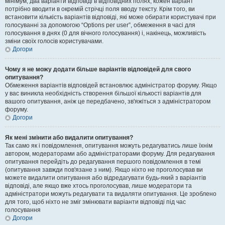
мінімум, два варіанти відповіді в відповідних полях, кожен варіант
потрібно вводити в окремій стрічці поля вводу тексту. Крім того, ви
встановити кількість варіантів відповіді, які може обирати користувачі при
голосуванні за допомогою “Options per user”, обмеження в часі для
голосування в днях (0 для вічного голосування) і, накінець, можливість
зміни своїх голосів користувачами.
Догори
Чому я не можу додати більше варіантів відповідей для свого
опитування?
Обмеження варіантів відповідей встановлює адміністратор форуму. Якщо
у вас виникла необхідність створення більшої кількості варіантів для
вашого опитування, аніж це передбачено, зв'яжіться з адміністратором
форуму.
Догори
Як мені змінити або видалити опитування?
Так само як і повідомлення, опитування можуть редагуватись лише їхнім
автором, модераторами або адміністраторами форуму. Для редагування
опитування перейдіть до редагування першого повідомлення в темі
(опитування завжди пов'язане з ним). Якщо ніхто не проголосував ви
можете видалити опитування або відредагувати будь-який з варіантів
відповіді, але якщо вже хтось проголосував, лише модератори та
адміністратори можуть редагувати та видаляти опитування. Це зроблено
для того, щоб ніхто не зміг змінювати варіанти відповіді під час
голосування
Догори