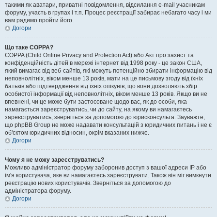
такими як аватари, приватні повідомлення, відсилання e-mail учасникам
форуму, участь в групах і т.п. Процес реєстрації забирає небагато часу і ми
вам радимо пройти його.
Догори
Що таке COPPA?
COPPA (Child Online Privacy and Protection Act) або Акт про захист та
конфіденційність дітей в мережі інтернет від 1998 року - це закон США,
який вимагає від веб-сайтів, які можуть потенційно збирати інформацію від
неповнолітніх, віком менше 13 років, мати на це письмову згоду від їхніх
батьків або підтвердження від їхніх опікунів, що вони дозволяють збір
особистої інформації від неповнолітніх, віком менше 13 років. Якщо ви не
впевнені, чи це може бути застосоване щодо вас, як до особи, яка
намагається зареєструватись, чи до сайту, на якому ви намагаєтесь
зареєструватись, зверніться за допомогою до юрисконсульта. Зауважте,
що phpBB Group не може надавати консультацій з юридичних питань і не є
об'єктом юридичних відносин, окрім вказаних нижче.
Догори
Чому я не можу зареєструватись?
Можливо адміністратор форуму заборонив доступ з вашої адреси IP або
ім'я користувача, яке ви намагаєтесь зареєструвати. Також він міг вимкнути
реєстрацію нових користувачів. Зверніться за допомогою до
адміністратора форуму.
Догори