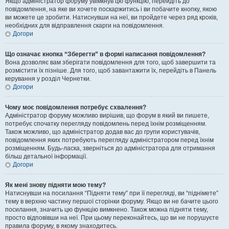
Якщо адміністратор форуму увімкнув цю функцію, перейдіть до
повідомлення, на яке ви хочете поскаржитись і ви побачите кнопку, якою
ви можете це зробити. Натиснувши на неї, ви пройдете через ряд кроків,
необхідних для відправлення скарги на повідомлення.
Догори
Що означає кнопка “Зберегти” в формі написання повідомлення?
Вона дозволяє вам зберігати повідомлення для того, щоб завершити та
розмістити їх пізніше. Для того, щоб завантажити їх, перейдіть в Панель
керування у розділ Чернетки.
Догори
Чому моє повідомлення потребує схвалення?
Адміністратор форуму можливо вирішив, що форум в який ви пишете,
потребує спочатку перегляду повідомлень перед їхнім розміщенням.
Також можливо, що адміністратор додав вас до групи користувачів,
повідомлення яких потребують перегляду адміністратором перед їхнім
розміщенням. Будь-ласка, зверніться до адміністратора для отримання
більш детальної інформації.
Догори
Як мені знову підняти мою тему?
Натиснувши на посилання “Підняти тему” при її перегляді, ви “піднімете”
тему в верхню частину першої сторінки форуму. Якщо ви не бачите цього
посилання, значить цю функцію вимкнено. Також можна підняти тему,
просто відповівши на неї. При цьому переконайтесь, що ви не порушуєте
правила форуму, в якому знаходитесь.