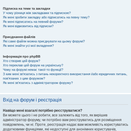
Підписка на теми та закладки
У чому різниця між закладками та підпискою?
Як мені зробити закладку або підписатись на певну тему?
Як мені підписатись на певний форуми?
Як мені відмовитись від підписки?
Приєднання файлів
Які саме файли можна приєднувати на цьому форумі?
Як мені знайти усі мої вкладення?
Інформація про phpBB
Хто створив цей форум?
Хто переклав цей форум на українську?
Чому на форумі немає такої-то функції?
З ким мені зв'язатись з питань некоректного використання і/або юридичних питань,
пов'язаних з цим форумом?
Як мені зв'язатись з адміністратором форуму?
Вхід на форум і реєстрація
Навіщо мені взагалі потрібно реєструватися?
Ви можете цього і не робити, все залежить від того, як вирішив
адміністратор форуму, чи потрібно вам реєструватись для розміщення
повідомлень, чи ні. Проте, реєстрація надає вам можливість користуватись
додатковими функціями, які недоступні для анонімних користувачів,