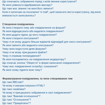
Що означають зображення поряд з моїм іменем користувача?
Як мені увімкнути відображення аватару?
Що таке моє звання і як мені його змінити?
Коли я натискаю на посилання “e-mail”, щоб написати листа користувачу, від мене
вимагається залогуватись?
Створення повідомлень
Як мені створити тему або повідомлення на форумі?
Як мені відредагувати або видалити повідомлення?
Як мені додати підпис до мого повідомлення?
Як мені створити опитування?
Чому я не можу додати більше варіантів відповідей для свого опитування?
Як мені змінити або видалити опитування?
Чому мені недоступні деякі форуми?
Чому я не можу приєднувати файли?
Чому я отримав попередження?
Як мені поскаржитись на повідомлення модератору?
Що означає кнопка “Зберегти” в формі написання повідомлення?
Чому моє повідомлення потребує схвалення?
Як мені знову підняти мою тему?
Форматування повідомлень та типи створюваних тем
Що таке BBCode?
Чи можу я використовувати HTML?
Що таке смайлики?
Чи можу я приєднувати зображення в свої повідомлення?
Що таке “Важливі оголошення”?
Що таке “Оголошення”?
Що таке “Прикріплено”?