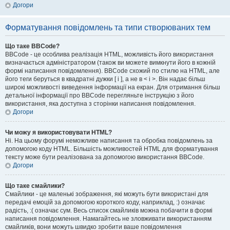
Догори
Форматування повідомлень та типи створюваних тем
Що таке BBCode?
BBCode - це особлива реалізація HTML, можливість його використання
визначається адміністратором (також ви можете вимкнути його в кожній
формі написання повідомлення). BBCode схожий по стилю на HTML, але
його теги беруться в квадратні дужки [ і ], а не в < і >. Він надає більш
широкі можливості виведення інформації на екран. Для отримання більш
детальної інформації про BBCode перегляньте інструкцію з його
використання, яка доступна з сторінки написання повідомлення.
Догори
Чи можу я використовувати HTML?
Ні. На цьому форумі неможливе написання та обробка повідомлень за
допомогою коду HTML. Більшість можливостей HTML для форматування
тексту може бути реалізована за допомогою використання BBCode.
Догори
Що таке смайлики?
Смайлики - це маленькі зображення, які можуть бути використані для
передачі емоцій за допомогою короткого коду, наприклад, :) означає
радість, :( означає сум. Весь список смайликів можна побачити в формі
написання повідомлення. Намагайтесь не зловживати використанням
смайликів, вони можуть швидко зробити ваше повідомлення