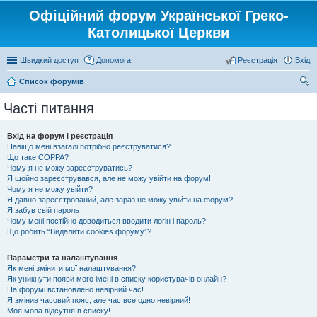
Офіційний форум Української Греко-
Католицької Церкви
Швидкий доступ
Допомога
Реєстрація
Вхід
Список форумів
ош
Часті питання
ук
Вхід на форум і реєстрація
Навіщо мені взагалі потрібно реєструватися?
Що таке COPPA?
Чому я не можу зареєструватись?
Я щойно зареєструвався, але не можу увійти на форум!
Чому я не можу увійти?
Я давно зареєстрований, але зараз не можу увійти на форум?!
Я забув свій пароль
Чому мені постійно доводиться вводити логін і пароль?
Що робить “Видалити cookies форуму”?
Параметри та налаштування
Як мені змінити мої налаштування?
Як уникнути появи мого імені в списку користувачів онлайн?
На форумі встановлено невірний час!
Я змінив часовий пояс, але час все одно невірний!
Моя мова відсутня в списку!