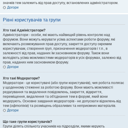
значків тем залежить від прав доступу, встановлених адміністратором.
Догори
Рівні користувачів та групи
Хто такі Адміністратори?
Адміністратори - особи, які мають найвищий рівень контролю над
форумом. Вони можуть керувати усіма аспектами роботи форуму, які
включають розмежування прав доступу, закриття доступу окремим
користувачам, створення груп, призначення модераторів і т.п., в
залежності від прав, наданих їм засновником форуму. Також вони
володіють усіма можливостями модераторів в усіх форумах, залежно від
прав, наданих ним засновником форуму.
Догори
Хто такі Модератори?
Модератори - це користувачі (або групи користувачів), чия робота полягає
у щоденному стеженні за роботою форуму. Вони мають можливості
редагування та видалення повідомлень, закриття, відкриття,
переміщення, видалення та об'єднання тем в форумі, який вони
модерують. Основне завдання модераторів - не допускати відхилень від
тем (
офтопіків
) та розміщень образливих та неприємних матеріалів.
Догори
Що таке групи користувачів?
Групи ділять спільноту учасників на підрозділи, якими керують