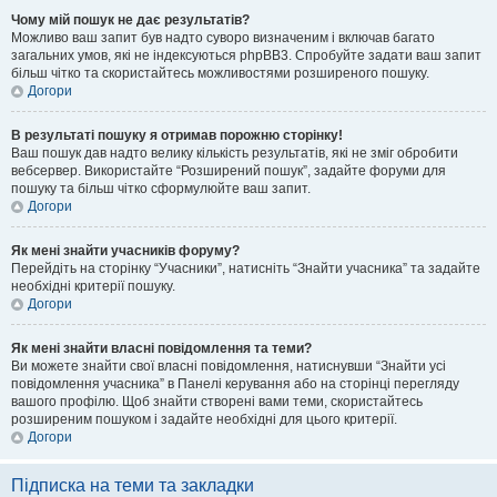
Чому мій пошук не дає результатів?
Можливо ваш запит був надто суворо визначеним і включав багато
загальних умов, які не індексуються phpBB3. Спробуйте задати ваш запит
більш чітко та скористайтесь можливостями розширеного пошуку.
Догори
В результаті пошуку я отримав порожню сторінку!
Ваш пошук дав надто велику кількість результатів, які не зміг обробити
вебсервер. Використайте “Розширений пошук”, задайте форуми для
пошуку та більш чітко сформулюйте ваш запит.
Догори
Як мені знайти учасників форуму?
Перейдіть на сторінку “Учасники”, натисніть “Знайти учасника” та задайте
необхідні критерії пошуку.
Догори
Як мені знайти власні повідомлення та теми?
Ви можете знайти свої власні повідомлення, натиснувши “Знайти усі
повідомлення учасника” в Панелі керування або на сторінці перегляду
вашого профілю. Щоб знайти створені вами теми, скористайтесь
розширеним пошуком і задайте необхідні для цього критерії.
Догори
Підписка на теми та закладки