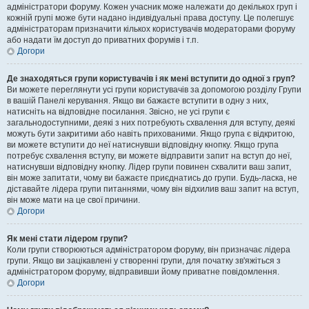
адміністратори форуму. Кожен учасник може належати до декількох груп і
кожній групі може бути надано індивідуальні права доступу. Це полегшує
адміністраторам призначити кількох користувачів модераторами форуму
або надати їм доступ до приватних форумів і т.п.
Догори
Де знаходяться групи користувачів і як мені вступити до одної з груп?
Ви можете переглянути усі групи користувачів за допомогою розділу Групи
в вашій Панелі керування. Якщо ви бажаєте вступити в одну з них,
натисніть на відповідне посилання. Звісно, не усі групи є
загальнодоступними, деякі з них потребують схвалення для вступу, деякі
можуть бути закритими або навіть прихованими. Якщо група є відкритою,
ви можете вступити до неї натиснувши відповідну кнопку. Якщо група
потребує схвалення вступу, ви можете відправити запит на вступ до неї,
натиснувши відповідну кнопку. Лідер групи повинен схвалити ваш запит,
він може запитати, чому ви бажаєте приєднатись до групи. Будь-ласка, не
діставайте лідера групи питаннями, чому він відхилив ваш запит на вступ,
він може мати на це свої причини.
Догори
Як мені стати лідером групи?
Коли групи створюються адміністратором форуму, він призначає лідера
групи. Якщо ви зацікавлені у створенні групи, для початку зв'яжіться з
адміністратором форуму, відправивши йому приватне повідомлення.
Догори