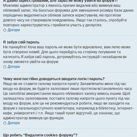
Я давно зареєстрований, але зараз не можу увійти на форум?!
Можливо адміністратор з якихось причин видалив або вимкнув ваш
обліковий запис. На багатьох форумах для зменшення розміру бази даних
періодично видаляються облікові записи користувачів, які протягом
довгого часу не створювали повідомлень. Якщо так сталось, спробуйте
повторно зареєструватись і прийняти участь у дискусіях.
Догори
Я забув свій пароль
Не панікуйте! Хоча ваш пароль не може бути відновлено, вам легко може
бути створено новий. Для цього перейдіть на сторінку логування та
натисніть
Я забув свій пароль
, дотримуйтесь інструкцій і незабаром ви
знову зможете увійти на форум.
Догори
Чому мені постійно доводиться вводити логін і пароль?
Якщо ви не ставите галочку напроти пункту
Запам'ятати мене
під час
входу на форум, ви будете залоговані лише протягом встановленого часу.
Це запобігає використанню вашого облікового запису кимось іншим. Щоб
залишатись залогованим, поставте галочку напроти цього пункту під час
входу на форум, але це не рекомендується робити, якщо ви заходите на
форум з загальнодоступного комп'ютера, наприклад в бібліотеці, інтернет-
кафе, університеті і т.п. Якщо такий пункт відсутній, це означає, що
адміністратор вимкнув цю функцію.
Догори
Що робить “Видалити cookies форуму”?