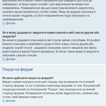
відображатись в вашій Панелі керування для швидкого доступу до
інформації, чи вони зараз онлайн і для відсилання їм приватних
повідомлень. Повідомлення від цих користувачів можуть виділятись,
залежно від встановленого стилю (теми). Якщо ви додали учасника в
список ваших недругів, усі його повідомлення буде приховано за
замовчуванням.
Догори
Як я можу додавати / видаляти користувачів в мій список друзів або
недругів?
Ви можете додавати учасників в свої списки двома способами. В профілі
кожного учасника є можливість додати його в ваш список друзів або
недругів. Інший спосіб - додавати учасників, просто вводячи їхні імена
користувача в вашій Панелі керування. В ній ви також можете видаляти
учасників з ваших списків.
Догори
Пошук на форумі
Як мені здійснити пошук на форумі?
Введіть умови пошуку в поле для пошуку, яке розміщене на головній
сторінці форуму та на сторінках перегляду форумів та тем. Розширений
пошук доступний за посиланням “Пошук”, яке знаходиться на кожній
сторінці форуму. Розміщення посилань може відрізнятись, залежно від
стилю, який використовується.
Догори