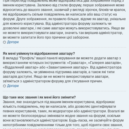
При перегляді повідомлень може відображатись два зображення поряд з
іменем користувача. Залежно від стилю форуму, перше зображення може
відноситись до вашого звання, зазвичай у вигляді зірочок, блоків чи крапок,
які відображають скільки повідомлень ви написали або ваш статус на
форумі. Друге зображення, як правило більше, відоме як аватар, унікальне
для кожного користувача. Від адміністратора форуму залежить чи
дозволені аватари, і які саме аватари можуть використовуватись. Якщо ви
не можете використовувати аватари, значить так вирішив адміністратор,
ви можете запитати його про причини цієї заборони.
Догори
Як мені увімкнути відображення аватару?
В вкладці "Профіль" вашої панелі керування ви можете додати аватар з
використанням чотирьох інструментів: «Граватар», «Галерея аватарів»,
«Віддалений аватар» або «Завантаження аватару». Від адміністратора
форуму залежить, чи увімкнена підтримка аватарів, а також які типи
аватарів доступні. Якщо ви не можете використовувати аватари,
зв'яжіться з адміністратором форуму для з'ясування причин.
Догори
Що таке моє звання і як мені його змінити?
Звання, яке знаходиться під вашим іменем користувача, відображає
кількість повідомлень, яку ви написали, або дозволяє ідентифікувати
певних користувачів, таких, як модератори або адміністратори. Взагалі ви
не можете безпосередньо змінювати жодне звання на форумі, оскільки
вони встановлюються адміністратором. Будь-ласка, не засмічуйте форум
непотрібними повідомленнями тільки для того, щоб підняти своє звання,