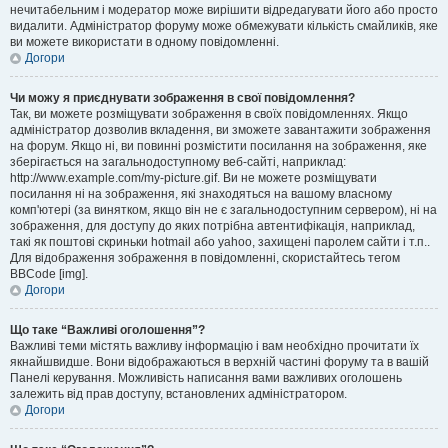
нечитабельним і модератор може вирішити відредагувати його або просто
видалити. Адміністратор форуму може обмежувати кількість смайликів, яке
ви можете використати в одному повідомленні.
Догори
Чи можу я приєднувати зображення в свої повідомлення?
Так, ви можете розміщувати зображення в своїх повідомленнях. Якщо
адміністратор дозволив вкладення, ви зможете завантажити зображення
на форум. Якщо ні, ви повинні розмістити посилання на зображення, яке
зберігається на загальнодоступному веб-сайті, наприклад:
http://www.example.com/my-picture.gif. Ви не можете розміщувати
посилання ні на зображення, які знаходяться на вашому власному
комп'ютері (за винятком, якщо він не є загальнодоступним сервером), ні на
зображення, для доступу до яких потрібна автентифікація, наприклад,
такі як поштові скриньки hotmail або yahoo, захищені паролем сайти і т.п..
Для відображення зображення в повідомленні, скористайтесь тегом
BBCode [img].
Догори
Що таке “Важливі оголошення”?
Важливі теми містять важливу інформацію і вам необхідно прочитати їх
якнайшвидше. Вони відображаються в верхній частині форуму та в вашій
Панелі керування. Можливість написання вами важливих оголошень
залежить від прав доступу, встановлених адміністратором.
Догори