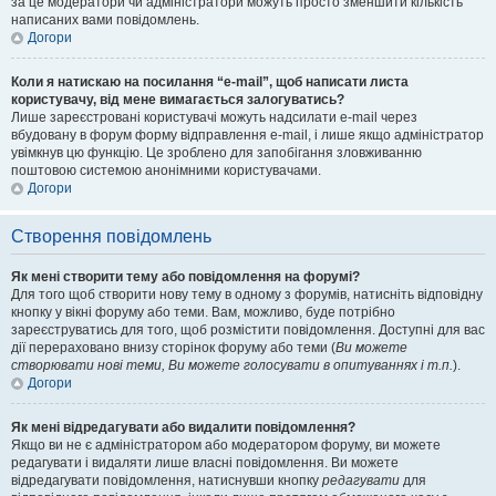
за це модератори чи адміністратори можуть просто зменшити кількість
написаних вами повідомлень.
Догори
Коли я натискаю на посилання “e-mail”, щоб написати листа
користувачу, від мене вимагається залогуватись?
Лише зареєстровані користувачі можуть надсилати e-mail через
вбудовану в форум форму відправлення e-mail, і лише якщо адміністратор
увімкнув цю функцію. Це зроблено для запобігання зловживанню
поштовою системою анонімними користувачами.
Догори
Створення повідомлень
Як мені створити тему або повідомлення на форумі?
Для того щоб створити нову тему в одному з форумів, натисніть відповідну
кнопку у вікні форуму або теми. Вам, можливо, буде потрібно
зареєструватись для того, щоб розмістити повідомлення. Доступні для вас
дії перераховано внизу сторінок форуму або теми (
Ви можете
створювати нові теми, Ви можете голосувати в опитуваннях і т.п.
).
Догори
Як мені відредагувати або видалити повідомлення?
Якщо ви не є адміністратором або модератором форуму, ви можете
редагувати і видаляти лише власні повідомлення. Ви можете
відредагувати повідомлення, натиснувши кнопку
редагувати
для