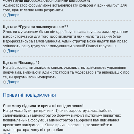
Чому групи відображаються різними кольорами?
Адміністратор форуму може встановлювати кольори учасникам груп для
того, щоб їх легше було розрізняти.
Догори
Що таке “Група за замовчуванням”?
Якщо ви є учасником більш ніж одної групи, ваша група за замовчуванням
використовується для того, щоб визначити який колір та звання буде
відображатись за замовчуванням. Адміністратор може надати вам право
змінювати вашу групу за замовчуванням в вашій Панелі керування.
Догори
Що таке “Команда”?
На цій сторінці ви знайдете список учасників, які здійснюють управління
форумами, включаючи адміністраторів та модераторів та інформацію про
те, які форуми вони модерують.
Догори
Приватні повідомлення
Я не можу відсилати приватні повідомлення!
На це може бути три причини: 1) ви не зареєструвались і/або не
залогувались; 2) адміністратор форуму вимкнув підтримку приватних
повідомлень на форумі; 3) адміністратор заборонив вам відсилання
приватних повідомлень. Якщо причина остання, то запитайте в
адміністратора, чому він це зробив.