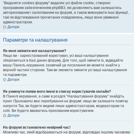
“Видалити cookies форуму” видаляє усі файли cookie, створені
програмним забезпеченням phpBB3, які дозволяють вам залишатись
авторизованим і залогованим на форумі, а також виконувати інші функції,
такі як відстежування прочитаних повідомлень, якщо вони увімкнені
адміністратором.
Догори
Параметри та налаштування
Як мені змінити мої налаштування?
Якщо ви - зареєстрований користувач, усі ваші налаштування
зберігаються в базі даних форуму. Для того, щоб змінити їх, відвідайте
вашу
Панель керування
, зазвичай це посилання ви можете знайти у
верхній частині сторінки. Там ви зможете змінити усі ваші налаштування
та параметри.
Догори
Як уникнути появи мого імені в списку користувачів онлайн?
В Панелі керування, а саме в розділі “Налаштування форуму” знайдіть
пункт
Приховати моє перебування на форумі
, якщо ви залишите помітку
напроти
Так
, ви будете видимі лише адміністраторам, модераторам та
собі. Ви будете вважатись прихованим користувачем.
Догори
На форумі встановлено невірний час!
Можливо час, який відображається на форумі, відповідає іншому часовому