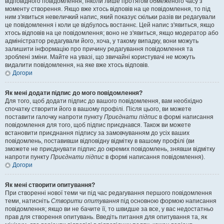
відповідного повідомлення, інколи лише протягом обмеженого часу з
моменту створення. Якщо вже хтось відповів на це повідомлення, то під
ним з'явиться невеличкий напис, який показує скільки разів ви редагували
це повідомлення і коли це відбулось востаннє. Цей напис з'явиться, якщо
хтось відповів на це повідомлення; воно не з'явиться, якщо модератор або
адміністратор редагували його, хоча, у такому випадку, вони можуть
залишити інформацію про причину редагування повідомлення та
зроблені зміни. Майте на увазі, що звичайні користувачі не можуть
видалити повідомлення, на яке вже хтось відповів.
Догори
Як мені додати підпис до мого повідомлення?
Для того, щоб додати підпис до вашого повідомлення, вам необхідно
спочатку створити його в вашому профілі. Після цього, ви можете
поставити галочку напроти пункту
Приєднати підпис
в формі написання
повідомлення для того, щоб підпис приєднався. Також ви можете
встановити приєднання підпису за замовчуванням до усіх ваших
повідомлень, поставивши відповідну відмітку в вашому профілі (ви
зможете не приєднувати підпис до окремих повідомлень, знявши відмітку
напроти пункту
Приєднати підпис
в формі написання повідомлення).
Догори
Як мені створити опитування?
При створенні нової теми чи під час редагування першого повідомлення
теми, натисніть
Створити опитування
під основною формою написання
повідомлення; якщо ви не бачите її, то швидше за все, у вас недостатньо
прав для створення опитувань. Введіть питання для опитування та, як