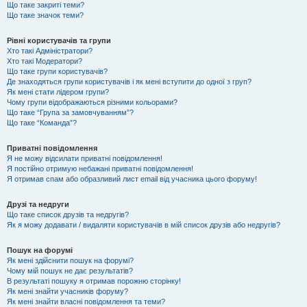
Що таке закриті теми?
Що таке значок теми?
Рівні користувачів та групи
Хто такі Адміністратори?
Хто такі Модератори?
Що таке групи користувачів?
Де знаходяться групи користувачів і як мені вступити до одної з груп?
Як мені стати лідером групи?
Чому групи відображаються різними кольорами?
Що таке “Група за замовчуванням”?
Що таке “Команда”?
Приватні повідомлення
Я не можу відсилати приватні повідомлення!
Я постійно отримую небажані приватні повідомлення!
Я отримав спам або образливий лист email від учасника цього форуму!
Друзі та недруги
Що таке список друзів та недругів?
Як я можу додавати / видаляти користувачів в мій список друзів або недругів?
Пошук на форумі
Як мені здійснити пошук на форумі?
Чому мій пошук не дає результатів?
В результаті пошуку я отримав порожню сторінку!
Як мені знайти учасників форуму?
Як мені знайти власні повідомлення та теми?