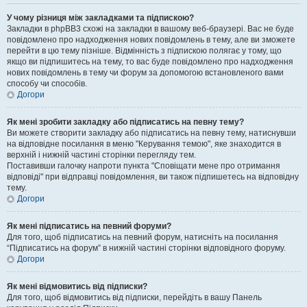
У чому різниця між закладками та підпискою?
Закладки в phpBB3 схожі на закладки в вашому веб-браузері. Вас не буде
повідомлено про надходження нових повідомлень в тему, але ви зможете
перейти в цю тему пізніше. Відмінність з підпискою полягає у тому, що
якщо ви підпишитесь на тему, то вас буде повідомлено про надходження
нових повідомлень в тему чи форум за допомогою встановленого вами
способу чи способів.
Догори
Як мені зробити закладку або підписатись на певну тему?
Ви можете створити закладку або підписатись на певну тему, натиснувши
на відповідне посилання в меню "Керування темою", яке знаходится в
верхній і нижній частині сторінки перегляду тем.
Поставивши галочку напроти пункта "Сповіщати мене про отримання
відповіді" при відправці повідомлення, ви також підпишетесь на відповідну
тему.
Догори
Як мені підписатись на певний форуми?
Для того, щоб підписатись на певний форум, натисніть на посилання
“Підписатись на форум” в нижній частині сторінки відповідного форуму.
Догори
Як мені відмовитись від підписки?
Для того, щоб відмовитись від підписки, перейдіть в вашу Панель