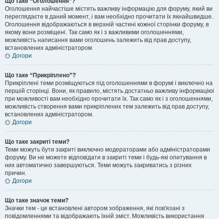
Що таке “Оголошення”?
Оголошення найчастіше містять важливу інформацію для форуму, який ви
переглядаєте в даний момент, і вам необхідно прочитати їх якнайшвидше.
Оголошення відображаються в верхній частині кожної сторінки форуму, в
якому вони розміщені. Так само як і з важливими оголошеннями,
можливість написання вами оголошень залежить від прав доступу,
встановлених адміністратором
Догори
Що таке “Прикріплено”?
Прикріплені теми розміщуються під оголошеннями в форумі і виключно на
першій сторінці. Вони, як правило, містять достатньо важливу інформаціюі
при можливості вам необхідно прочитати їх. Так само як і з оголошеннями,
можливість створення вами прикріплених тем залежить від прав доступу,
встановлених адміністратором.
Догори
Що таке закриті теми?
Теми можуть бути закриті виключно модераторами або адміністраторами
форуму. Ви не можете відповідати в закриті теми і будь-які опитування в
них автоматично завершуються. Теми можуть закриватись з різних
причин.
Догори
Що таке значок теми?
Значки тем - це встановлені автором зображення, які пов'язані з
повідомленнями та відображають їхній зміст. Можливість використання