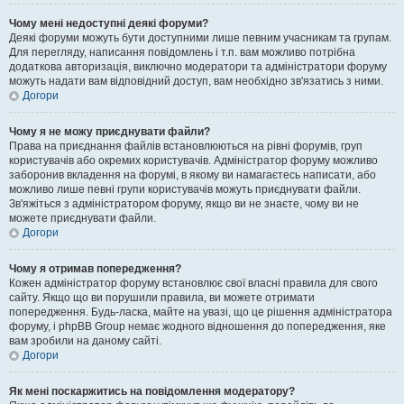
Чому мені недоступні деякі форуми?
Деякі форуми можуть бути доступними лише певним учасникам та групам.
Для перегляду, написання повідомлень і т.п. вам можливо потрібна
додаткова авторизація, виключно модератори та адміністратори форуму
можуть надати вам відповідний доступ, вам необхідно зв'язатись з ними.
Догори
Чому я не можу приєднувати файли?
Права на приєднання файлів встановлюються на рівні форумів, груп
користувачів або окремих користувачів. Адміністратор форуму можливо
заборонив вкладення на форумі, в якому ви намагаєтесь написати, або
можливо лише певні групи користувачів можуть приєднувати файли.
Зв'яжіться з адміністратором форуму, якщо ви не знаєте, чому ви не
можете приєднувати файли.
Догори
Чому я отримав попередження?
Кожен адміністратор форуму встановлює свої власні правила для свого
сайту. Якщо що ви порушили правила, ви можете отримати
попередження. Будь-ласка, майте на увазі, що це рішення адміністратора
форуму, і phpBB Group немає жодного відношення до попередження, яке
вам зробили на даному сайті.
Догори
Як мені поскаржитись на повідомлення модератору?