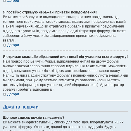
Догори
Я постійно отримую небажані приватні повідомлення!
Ви можете заблокувати надходження вам приватних повідомлень від
конкретного користувача, скориставшись правилами повідомлень в вашій
Панелі керування. Якщо ви отримуєте образливі приватні повідомлення
від одного з учасників, повідомте про це адміністратора форуму, він може
заборонити йому можливість відправлення приватних повідомлень
взагалі.
Догори
Я отримав спам або образливий лист email від учасника цього форуму!
Нам прикро про це чути. Форма відправлення e-mail на цьому форумі
включає засоби запобігання спробам відсилання таких листів і можливість
відслідковування учасників, які відсилають повідомлення такого плану.
Напишіть листа адміністратору форуму з повною копією листа e-mail, який
ви отримали, при цьому важливо включити усі заголовки (вони містять
детальну інформацію про учасника, який відправив лист). Адміністратор
зреагує і зробить відповідні дії.
Догори
Друзі та недруги
Що таке список друзів та недругів?
Ви можете використовувати ці списки для того, щоб впорядкувати інших
учасників форуму. Учасники, додані до вашого списку друзів, будуть