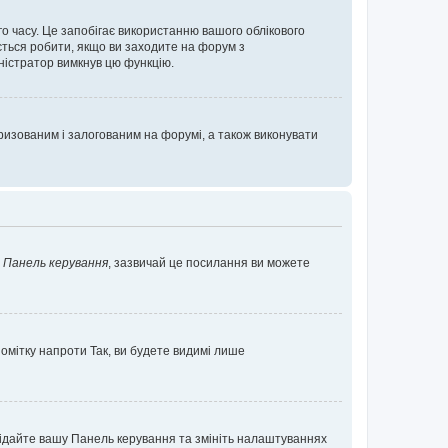
о часу. Це запобігає використанню вашого облікового
ється робити, якщо ви заходите на форум з
іністратор вимкнув цю функцію.
изованим і залогованим на форумі, а також виконувати
у
Панель керування
, зазвичай це посилання ви можете
помітку напроти
Так
, ви будете видимі лише
ідвідайте вашу Панель керування та змініть налаштуваннях