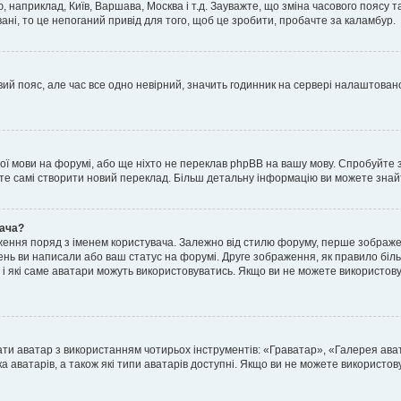
, наприклад, Київ, Варшава, Москва і т.д. Зауважте, що зміна часового поясу
ні, то це непоганий привід для того, щоб це зробити, пробачте за каламбур.
ий пояс, але час все одно невірний, значить годинник на сервері налаштовано
шої мови на форумі, або ще ніхто не переклав phpBB на вашу мову. Спробуйте 
ете самі створити новий переклад. Більш детальну інформацію ви можете знай
вача?
ення поряд з іменем користувача. Залежно від стилю форуму, перше зображен
млень ви написали або ваш статус на форумі. Друге зображення, як правило біл
і які саме аватари можуть використовуватись. Якщо ви не можете використову
ати аватар з використанням чотирьох інструментів: «Граватар», «Галерея ав
а аватарів, а також які типи аватарів доступні. Якщо ви не можете використо