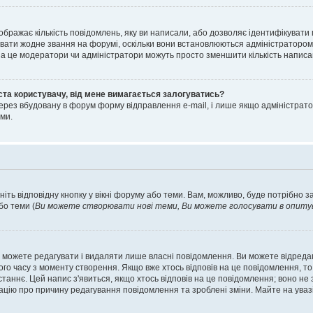
ображає кількість повідомлень, яку ви написали, або дозволяє ідентифікувати 
вати жодне звання на форумі, оскільки вони встановлюються адміністратором
 за це модератори чи адміністратори можуть просто зменшити кількість напис
ста користувачу, від мене вимагається залогуватись?
ерез вбудовану в форум форму відправлення e-mail, і лише якщо адміністрато
ми.
ніть відповідну кнопку у вікні форуму або теми. Вам, можливо, буде потрібно 
бо теми (
Ви можете створювати нові теми, Ви можете голосувати в опитува
 можете редагувати і видаляти лише власні повідомлення. Ви можете відред
о часу з моменту створення. Якщо вже хтось відповів на це повідомлення, то 
останнє. Цей напис з'явиться, якщо хтось відповів на це повідомлення; воно н
ацію про причину редагування повідомлення та зроблені зміни. Майте на уваз