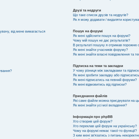
Друзі та недруги
Що таке список друзів та недругів?
Як я можу додавати / видаляти користувач
Пошук на форумі
тувачу, від мене вимагається
Як мені здійснити пошук на форумі?
Чому мій пошук не дає результатів?
В результаті пошуку я отримав порожню с
Як мені знайти учасників форуму?
Як мені знайти власні повідомлення та т
Підписка на теми та закладки
У чому різниця між закладками та підпис
тування?
Як мені зробити закладку або підписатис
Як мені підписатись на певний форуми?
Як мені відмовитись від підписки?
Приєднання файлів
Які саме файли можна приєднувати на ц
Як мені знайти усі мої вкладення?
Інформація про phpBB
Хто створив цей форум?
Хто переклав цей форум на українську?
Чому на форумі немає такої-то функції?
З ким мені зв'язатись з питань некоректн