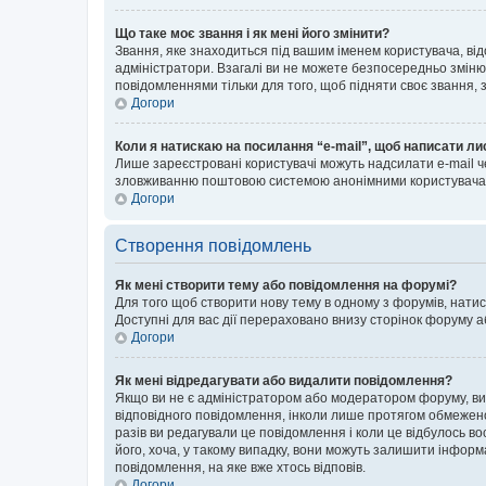
Що таке моє звання і як мені його змінити?
Звання, яке знаходиться під вашим іменем користувача, від
адміністратори. Взагалі ви не можете безпосередньо зміню
повідомленнями тільки для того, щоб підняти своє звання,
Догори
Коли я натискаю на посилання “e-mail”, щоб написати ли
Лише зареєстровані користувачі можуть надсилати e-mail ч
зловживанню поштовою системою анонімними користувача
Догори
Створення повідомлень
Як мені створити тему або повідомлення на форумі?
Для того щоб створити нову тему в одному з форумів, натис
Доступні для вас дії перераховано внизу сторінок форуму а
Догори
Як мені відредагувати або видалити повідомлення?
Якщо ви не є адміністратором або модератором форуму, ви
відповідного повідомлення, інколи лише протягом обмеженог
разів ви редагували це повідомлення і коли це відбулось в
його, хоча, у такому випадку, вони можуть залишити інформ
повідомлення, на яке вже хтось відповів.
Догори