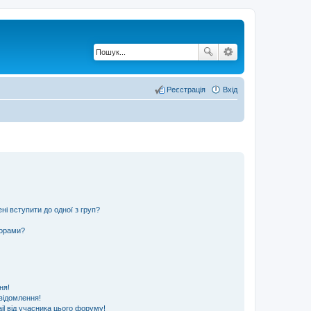
Реєстрація
Вхід
ні вступити до одної з груп?
ьорами?
ня!
відомлення!
l від учасника цього форуму!