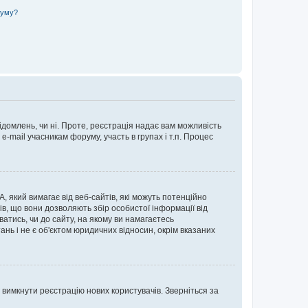
руму?
ідомлень, чи ні. Проте, реєстрація надає вам можливість
-mail учасникам форуму, участь в групах і т.п. Процес
А, який вимагає від веб-сайтів, які можуть потенційно
нів, що вони дозволяють збір особистої інформації від
ватись, чи до сайту, на якому ви намагаєтесь
ь і не є об'єктом юридичних відносин, окрім вказаних
 вимкнути реєстрацію нових користувачів. Зверніться за