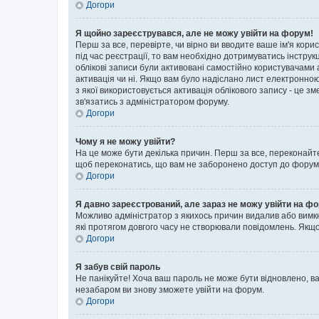
Догори
Я щойно зареєструвався, але не можу увійти на форум!
Перш за все, перевірте, чи вірно ви вводите ваше ім'я кор
під час реєстрації, то вам необхідно дотримуватись інструк
облікові записи були активовані самостійно користувачами 
активація чи ні. Якщо вам було надіслано лист електронно
з якої використовується активація облікового запису - це
зв'язатись з адміністратором форуму.
Догори
Чому я не можу увійти?
На це може бути декілька причин. Перш за все, переконайте
щоб переконатись, що вам не заборонено доступ до форуму.
Догори
Я давно зареєстрований, але зараз не можу увійти на ф
Можливо адміністратор з якихось причин видалив або вимкн
які протягом довгого часу не створювали повідомлень. Якщо
Догори
Я забув свій пароль
Не панікуйте! Хоча ваш пароль не може бути відновлено, ва
незабаром ви знову зможете увійти на форум.
Догори