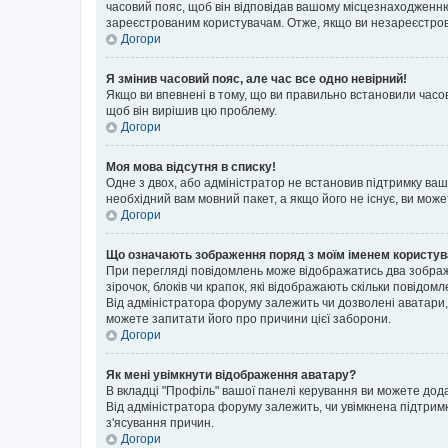
часовий пояс, щоб він відповідав вашому місцезнаходженню
зареєстрованим користувачам. Отже, якщо ви незареєстрова
Догори
Я змінив часовий пояс, але час все одно невірний!
Якщо ви впевнені в тому, що ви правильно встановили часов
щоб він вирішив цю проблему.
Догори
Моя мова відсутня в списку!
Одне з двох, або адміністратор не встановив підтримку ва
необхідний вам мовний пакет, а якщо його не існує, ви мож
Догори
Що означають зображення поряд з моїм іменем користу
При перегляді повідомлень може відображатись два зображ
зірочок, блоків чи крапок, які відображають скільки повідо
Від адміністратора форуму залежить чи дозволені аватари, 
можете запитати його про причини цієї заборони.
Догори
Як мені увімкнути відображення аватару?
В вкладці "Профіль" вашої панелі керування ви можете дод
Від адміністратора форуму залежить, чи увімкнена підтримк
з'ясування причин.
Догори