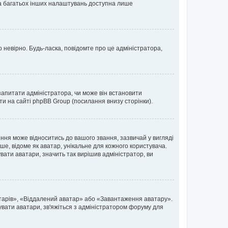
 та багатьох інших налаштувань доступна лише
 невірно. Будь-ласка, повідомте про це адміністратора,
запитати адміністратора, чи може він встановити
ти на сайті phpBB Group (посилання внизу сторінки).
ня може відноситись до вашого звання, зазвичай у вигляді
ьше, відоме як аватар, унікальне для кожного користувача.
вати аватари, значить так вирішив адміністратор, ви
атарів», «Віддалений аватар» або «Завантаження аватару».
вувати аватари, зв'яжіться з адміністратором форуму для