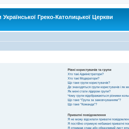
Української Греко-Католицької Церкви
Рівні користувачів та групи
Хто такі Адміністратори?
Хто такі Модератори?
Що таке групи користувачів?
Де знаходяться групи користувачів і як ме
Як мені стати лідером групи?
Чому групи відображаються різними кол
Що таке “Група за замовчуванням”?
Що таке “Команда”?
Приватні повідомлення
Я не можу відсилати приватні повідомлен
Я постійно отримую небажані приватні по
Я отримав спам або образливий лист emai