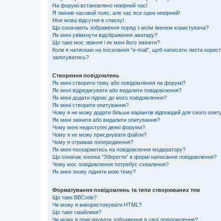
На форумі встановлено невірний час!
Я змінив часовий пояс, але час все одно невірний!
Моя мова відсутня в списку!
Що означають зображення поряд з моїм іменем користувача?
Як мені увімкнути відображення аватару?
Що таке моє звання і як мені його змінити?
Коли я натискаю на посилання “e-mail”, щоб написати листа корис
залогуватись?
Створення повідомлень
Як мені створити тему або повідомлення на форумі?
Як мені відредагувати або видалити повідомлення?
Як мені додати підпис до мого повідомлення?
Як мені створити опитування?
Чому я не можу додати більше варіантів відповідей для свого опи
Як мені змінити або видалити опитування?
Чому мені недоступні деякі форуми?
Чому я не можу приєднувати файли?
Чому я отримав попередження?
Як мені поскаржитись на повідомлення модератору?
Що означає кнопка “Зберегти” в формі написання повідомлення?
Чому моє повідомлення потребує схвалення?
Як мені знову підняти мою тему?
Форматування повідомлень та типи створюваних тем
Що таке BBCode?
Чи можу я використовувати HTML?
Що таке смайлики?
Чи можу я приєднувати зображення в свої повідомлення?