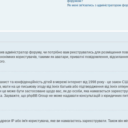
форумом?
Як мені зв'язатись з адміністратором фо
рішив адміністратор форуму, чи потрібно вам реєструватись для розміщення пов
онімних користувачів, такими як аватари, приватні повідомлення, відсилання e
ого.
 захист та конфіденційність дітей в мережі інтернет від 1998 року - це закон СШ
 мати на це письмову згоду від їхніх батьків або підтвердження від їхніх опіку
чи це може бути застосоване щодо вас, як до особи, яка намагається зареєстру
а. Зауважте, що phpBB Group не може надавати консультацій з юридичних питан
еси IP або ім'я користувача, яке ви намагаєтесь зареєструвати. Також він міг