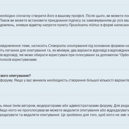
еобхідно спочатку створити його в вашому профілі. Після цього, ви можете п
Також ви можете встановити приєднання підпису за замовчуванням до усіх ваш
ідомлень, знявши відмітку напроти пункту
Приєднати підпис
в формі написанн
повідомлення теми, натисніть
Створити опитування
під основною формою нап
ть питання для опитування та, як мінімум, два варіанти відповіді в відповідних
тів відповіді, які може обирати користувачі при голосуванні за допомогою “Opti
 голосів користувачами.
свого опитування?
оруму. Якщо у вас виникла необхідність створення більшої кількості варіанті
ись лише їхнім автором, модераторами або адміністраторами форуму. Для ред
Якщо ніхто не проголосував ви можете видалити опитування або відредагувати б
дагувати та видаляти опитування. Це зроблено для того, щоб ніхто не зміг зм