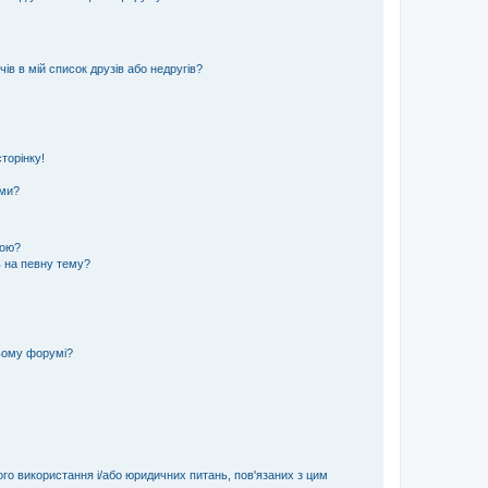
ів в мій список друзів або недругів?
торінку!
еми?
кою?
ь на певну тему?
ьому форумі?
ого використання і/або юридичних питань, пов'язаних з цим