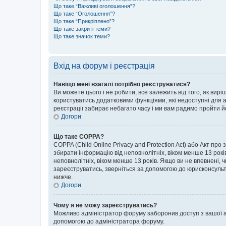
Що таке “Важливі оголошення”?
Що таке “Оголошення”?
Що таке “Прикріплено”?
Що таке закриті теми?
Що таке значок теми?
Вхід на форум і реєстрація
Навіщо мені взагалі потрібно реєструватися?
Ви можете цього і не робити, все залежить від того, як ви
користуватись додатковими функціями, які недоступні для ан
реєстрації забирає небагато часу і ми вам радимо пройти й
Догори
Що таке COPPA?
COPPA (Child Online Privacy and Protection Act) або Акт про
збирати інформацію від неповнолітніх, віком менше 13 років,
неповнолітніх, віком менше 13 років. Якщо ви не впевнені, 
зареєструватись, зверніться за допомогою до юрисконсульт
нижче.
Догори
Чому я не можу зареєструватись?
Можливо адміністратор форуму заборонив доступ з вашої адр
допомогою до адміністратора форуму.