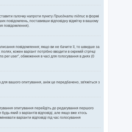
оставити галочку напроти пункту
Приєднати підпис
в формі
их повідомлень, поставивши відповідну відмітку в вашому
я повідомлення).
исання повідомлення; якщо ви не бачите її, то швидше за
 полях, кожен варіант потрібно вводити в окремій стрічці
ons per user”, обмеження в часі для голосування в днях (0
в для вашого опитування, аніж це передбачено, зв'яжіться з
агування опитування перейдіть до редагування першого
удь-який з варіантів відповіді, але якщо вже хтось
інювати варіанти відповіді під час голосування