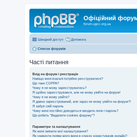
Офіційний форум 
forum.ugcc.org.ua
Швидкий доступ
Допомога
Список форумів
Часті питання
Вхід на форум і реєстрація
Навіщо мені взагалі потрібно реєструватися?
Що таке COPPA?
Чому я не можу зареєструватись?
Я щойно зареєструвався, але не можу увійти на форум!
Чому я не можу увійти?
Я давно зареєстрований, але зараз не можу увійти на форум?!
Я забув свій пароль
Чому мені постійно доводиться вводити логін і пароль?
Що робить “Видалити cookies форуму”?
Параметри та налаштування
Як мені змінити мої налаштування?
Як уникнути появи мого імені в списку користувачів онлайн?