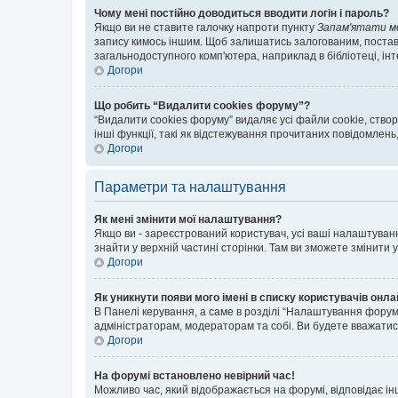
Чому мені постійно доводиться вводити логін і пароль?
Якщо ви не ставите галочку напроти пункту
Запам'ятати м
запису кимось іншим. Щоб залишатись залогованим, поставт
загальнодоступного комп'ютера, наприклад в бібліотеці, інт
Догори
Що робить “Видалити cookies форуму”?
“Видалити cookies форуму” видаляє усі файли cookie, ств
інші функції, такі як відстежування прочитаних повідомлень
Догори
Параметри та налаштування
Як мені змінити мої налаштування?
Якщо ви - зареєстрований користувач, усі ваші налаштуванн
знайти у верхній частині сторінки. Там ви зможете змінити
Догори
Як уникнути появи мого імені в списку користувачів онл
В Панелі керування, а саме в розділі “Налаштування форум
адміністраторам, модераторам та собі. Ви будете вважати
Догори
На форумі встановлено невірний час!
Можливо час, який відображається на форумі, відповідає ін