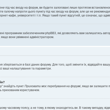
ене
під час входу на форум, ви будете залоговані лише протягом встановленог
е галочку напроти цього пункту під час входу на форум, але це не рекоменду
ернет-кафе, університеті і т.п. Якщо такий пункт відсутній, це означає, що адм
орені програмним забезпеченням phpBB3, які дозволяють вам залишатись автор
, якщо вони увімкнені адміністратором.
я зберігаються в базі даних форуму. Для того, щоб змінити їх, відвідайте ваш
 усі ваші налаштування та параметри.
айн?
у” знайдіть пункт
Приховати моє перебування на форумі
, якщо ви залишите 
сь прихованим користувачем.
шому часовому поясу, а не тому, в якому знаходитесь ви. В такому випадку, в