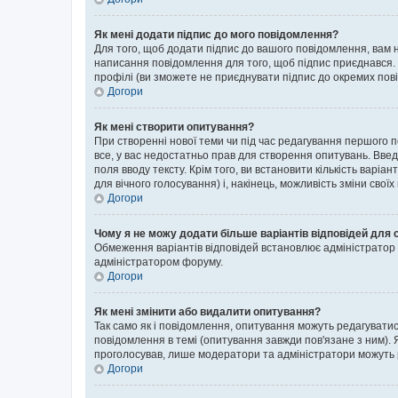
Як мені додати підпис до мого повідомлення?
Для того, щоб додати підпис до вашого повідомлення, вам н
написання повідомлення для того, щоб підпис приєднався. 
профілі (ви зможете не приєднувати підпис до окремих пов
Догори
Як мені створити опитування?
При створенні нової теми чи під час редагування першого 
все, у вас недостатньо прав для створення опитувань. Введі
поля вводу тексту. Крім того, ви встановити кількість варіан
для вічного голосування) і, накінець, можливість зміни своїх
Догори
Чому я не можу додати більше варіантів відповідей для 
Обмеження варіантів відповідей встановлює адміністратор ф
адміністратором форуму.
Догори
Як мені змінити або видалити опитування?
Так само як і повідомлення, опитування можуть редагуват
повідомлення в темі (опитування завжди пов'язане з ним). 
проголосував, лише модератори та адміністратори можуть ре
Догори