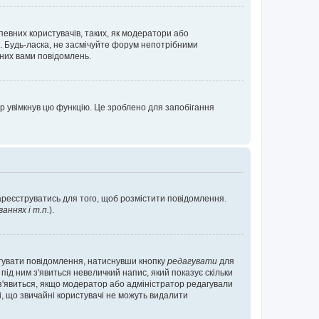
певних користувачів, таких, як модератори або
. Будь-ласка, не засмічуйте форум непотрібними
аних вами повідомлень.
р увімкнув цю функцію. Це зроблено для запобігання
зареєструватись для того, щоб розмістити повідомлення.
ннях і т.п.
).
агувати повідомлення, натиснувши кнопку
редагувати
для
під ним з'явиться невеличкий напис, який показує скільки
е з'явиться, якщо модератор або адміністратор редагували
і, що звичайні користувачі не можуть видалити