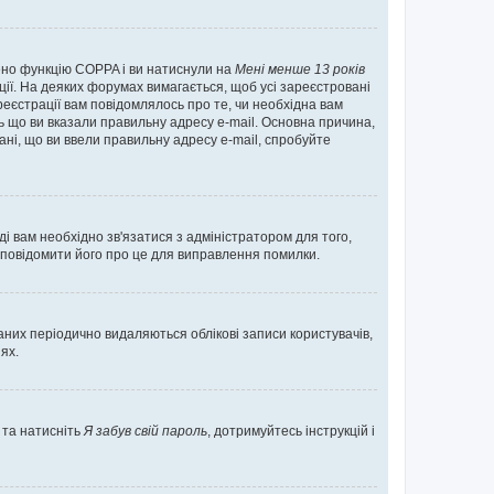
нено функцію COPPA і ви натиснули на
Мені менше 13 років
ації. На деяких форумах вимагається, щоб усі зареєстровані
реєстрації вам повідомлялось про те, чи необхідна вам
ь що ви вказали правильну адресу e-mail. Основна причина,
ні, що ви ввели правильну адресу e-mail, спробуйте
ді вам необхідно зв'язатися з адміністратором для того,
 повідомити його про це для виправлення помилки.
них періодично видаляються облікові записи користувачів,
ях.
 та натисніть
Я забув свій пароль
, дотримуйтесь інструкцій і