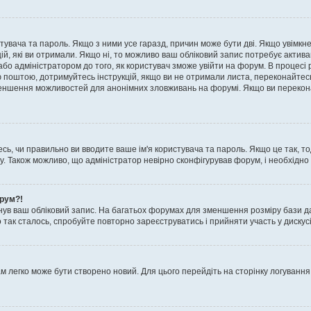
истувача та пароль. Якщо з ними усе гаразд, причин може бути дві. Якщо увімк
цій, які ви отримали. Якщо ні, то можливо ваш обліковий запис потребує актив
або адміністратором до того, як користувач зможе увійти на форум. В процесі 
ю поштою, дотримуйтесь інструкцій, якщо ви не отримали листа, переконайтес
 зменшення можливостей для анонімних зловживань на форумі. Якщо ви перекона
сь, чи правильно ви вводите ваше ім'я користувача та пароль. Якщо це так, то
 Також можливо, що адміністратор невірно сконфігурував форум, і необхідно
орум?!
ув ваш обліковий запис. На багатьох форумах для зменшення розміру бази да
 так сталось, спробуйте повторно зареєструватись і прийняти участь у дискусі
м легко може бути створено новий. Для цього перейдіть на сторінку логування