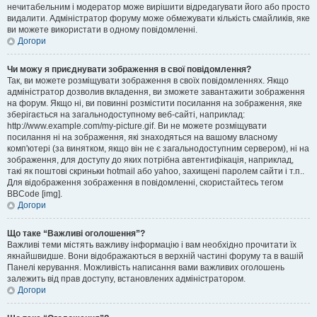
нечитабельним і модератор може вирішити відредагувати його або просто
видалити. Адміністратор форуму може обмежувати кількість смайликів, яке
ви можете використати в одному повідомленні.
Догори
Чи можу я приєднувати зображення в свої повідомлення?
Так, ви можете розміщувати зображення в своїх повідомленнях. Якщо
адміністратор дозволив вкладення, ви зможете завантажити зображення
на форум. Якщо ні, ви повинні розмістити посилання на зображення, яке
зберігається на загальнодоступному веб-сайті, наприклад:
http://www.example.com/my-picture.gif. Ви не можете розміщувати
посилання ні на зображення, які знаходяться на вашому власному
комп'ютері (за винятком, якщо він не є загальнодоступним сервером), ні на
зображення, для доступу до яких потрібна автентифікація, наприклад,
такі як поштові скриньки hotmail або yahoo, захищені паролем сайти і т.п..
Для відображення зображення в повідомленні, скористайтесь тегом
BBCode [img].
Догори
Що таке “Важливі оголошення”?
Важливі теми містять важливу інформацію і вам необхідно прочитати їх
якнайшвидше. Вони відображаються в верхній частині форуму та в вашій
Панелі керування. Можливість написання вами важливих оголошень
залежить від прав доступу, встановлених адміністратором.
Догори