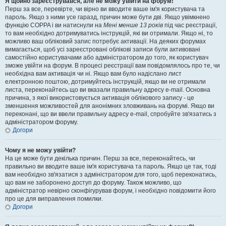
Я щойно зареєструвався, але не можу увійти на форум!
Перш за все, перевірте, чи вірно ви вводите ваше ім'я користувача та
пароль. Якщо з ними усе гаразд, причин може бути дві. Якщо увімкнено
функцію COPPA і ви натиснули на
Мені менше 13 років
під час реєстрації,
то вам необхідно дотримуватись інструкцій, які ви отримали. Якщо ні, то
можливо ваш обліковий запис потребує активації. На деяких форумах
вимагається, щоб усі зареєстровані облікові записи були активовані
самостійно користувачами або адміністратором до того, як користувач
зможе увійти на форум. В процесі реєстрації вам повідомлялось про те, чи
необхідна вам активація чи ні. Якщо вам було надіслано лист
електронною поштою, дотримуйтесь інструкцій, якщо ви не отримали
листа, переконайтесь що ви вказали правильну адресу e-mail. Основна
причина, з якої використовується активація облікового запису - це
зменшення можливостей для анонімних зловживань на форумі. Якщо ви
переконані, що ви ввели правильну адресу e-mail, спробуйте зв'язатись з
адміністратором форуму.
Догори
Чому я не можу увійти?
На це може бути декілька причин. Перш за все, переконайтесь, чи
правильно ви вводите ваше ім'я користувача та пароль. Якщо це так, тоді
вам необхідно зв'язатися з адміністратором для того, щоб переконатись,
що вам не заборонено доступ до форуму. Також можливо, що
адміністратор невірно сконфігурував форум, і необхідно повідомити його
про це для виправлення помилки.
Догори