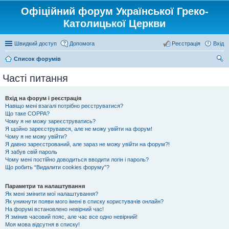
Офіційний форум Української Греко-
Католицької Церкви
Швидкий доступ
Допомога
Реєстрація
Вхід
Список форумів
ош
Часті питання
ук
Вхід на форум і реєстрація
Навіщо мені взагалі потрібно реєструватися?
Що таке COPPA?
Чому я не можу зареєструватись?
Я щойно зареєструвався, але не можу увійти на форум!
Чому я не можу увійти?
Я давно зареєстрований, але зараз не можу увійти на форум?!
Я забув свій пароль
Чому мені постійно доводиться вводити логін і пароль?
Що робить “Видалити cookies форуму”?
Параметри та налаштування
Як мені змінити мої налаштування?
Як уникнути появи мого імені в списку користувачів онлайн?
На форумі встановлено невірний час!
Я змінив часовий пояс, але час все одно невірний!
Моя мова відсутня в списку!