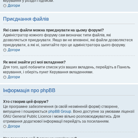
керування у розділ Підписки.
Догори
Приєднання файлів
Які саме файли можна приєднувати на цьому форумі?
Адміністратор кожного форуму сам визначає типи файлів, які
дозволяється приєднувати. Якщо ви не впевнені, які файли дозволяєтеся
приєднувати, а які ні, запитайте про це адміністратора цього форуму.
Догори
Як мені знайти усі мої вкладення?
Для того, щоб побачити список усіх ваших вкладень, перейдіть в Панель
керування, і оберіть пункт Керування вкладеннями.
Догори
Інформація про phpBB
Хто створив цей форум?
Це програмне забезпечення (в своїй незміненій формі) створене,
випущене і поширюється
phpBB Group
. Воно доступне за умовами ліцензії
GNU General Public Licence і може вільно розповсюджуватись. Для
отримання додаткової інформації перейдіть за посиланням.
Догори