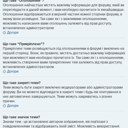
Що таке “Оголошення”?
Оголошення найчастіше містять важливу інформацію для форуму, який ви
переглядаєте в даний момент, і вам необхідно прочитати їх якнайшвидше.
Оголошення відображаються в верхній частині кожної сторінки форуму, в
якому вони розміщені. Так само як і з важливими оголошеннями,
можливість написання вами оголошень залежить від прав доступу,
встановлених адміністратором
Догори
Що таке “Прикріплено”?
Прикріплені теми розміщуються під оголошеннями в форумі і виключно на
першій сторінці. Вони, як правило, містять достатньо важливу інформаціюі
при можливості вам необхідно прочитати їх. Так само як і з оголошеннями,
можливість створення вами прикріплених тем залежить від прав доступу,
встановлених адміністратором.
Догори
Що таке закриті теми?
Теми можуть бути закриті виключно модераторами або адміністраторами
форуму. Ви не можете відповідати в закриті теми і будь-які опитування в
них автоматично завершуються. Теми можуть закриватись з різних
причин.
Догори
Що таке значок теми?
Значки тем - це встановлені автором зображення, які пов'язані з
повідомленнями та відображають їхній зміст. Можливість використання