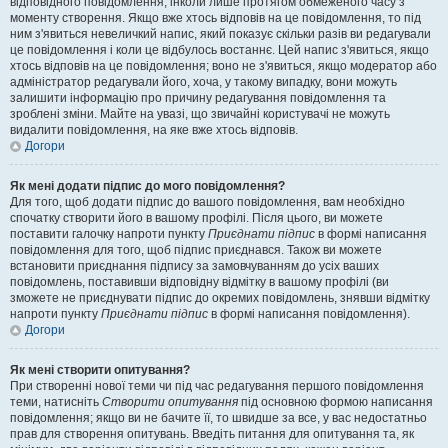
відповідного повідомлення, інколи лише протягом обмеженого часу з
моменту створення. Якщо вже хтось відповів на це повідомлення, то під
ним з'явиться невеличкий напис, який показує скільки разів ви редагували
це повідомлення і коли це відбулось востаннє. Цей напис з'явиться, якщо
хтось відповів на це повідомлення; воно не з'явиться, якщо модератор або
адміністратор редагували його, хоча, у такому випадку, вони можуть
залишити інформацію про причину редагування повідомлення та
зроблені зміни. Майте на увазі, що звичайні користувачі не можуть
видалити повідомлення, на яке вже хтось відповів.
Догори
Як мені додати підпис до мого повідомлення?
Для того, щоб додати підпис до вашого повідомлення, вам необхідно
спочатку створити його в вашому профілі. Після цього, ви можете
поставити галочку напроти пункту
Приєднати підпис
в формі написання
повідомлення для того, щоб підпис приєднався. Також ви можете
встановити приєднання підпису за замовчуванням до усіх ваших
повідомлень, поставивши відповідну відмітку в вашому профілі (ви
зможете не приєднувати підпис до окремих повідомлень, знявши відмітку
напроти пункту
Приєднати підпис
в формі написання повідомлення).
Догори
Як мені створити опитування?
При створенні нової теми чи під час редагування першого повідомлення
теми, натисніть
Створити опитування
під основною формою написання
повідомлення; якщо ви не бачите її, то швидше за все, у вас недостатньо
прав для створення опитувань. Введіть питання для опитування та, як