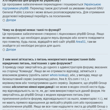
Хто переклав цей форум на українську?
Це програмне забезпечення перекладене і поширюється
Українською
підтримкою phpBB
. Переклад також доступний за умовами ліцензії GNU
General Public Licence і може вільно розповсюджуватись. Для отримання
додаткової інформації перейдіть за посиланням.
Догори
Чому на форумі немає такої-то функції?
Це програмне забезпечення створено і ліцензовано phpBB Group. Якщо
ви вважаєте, що необхідно додати якусь функцію або хочете повідомити
про помилку, будь-ласка, відвідайте веб-сайт phpBB
Area51
, там ви
знайдете усі необхідні ресурси для цього.
Догори
З ким мені зв'язатись з питань некоректного використання і/або
юридичних питань, пов'язаних з цим форумом?
З приводу скарг звертайтесь до одного з адміністраторів форуму, вказаних
на сторінці “Команда”. Якщо ви не отримаєте відповіді, зв'яжіться з
власником домену (зробіть запит
whois lookup
), або, у випадку, якщо це
безкоштовний сервіс (наприклад yahoo, free.fr, f2s.com і т.п.), з
керівництвом або техпідтримкою цього сервісу. Зауважте, що phpBB Group
немає
абсолютно ніякої юрисдикції
і не може в жоден спосіб нести будь-
яку відповідальність за те, як, де і ким використовується даний форум. Не
звертайтесь до phpBB Group з жодних юридичних питань (про
припинення роботи форуму, відповідальності за нього, коментарів і т.і.), які
не мають прямого відношення до вебсайту phpbb.com або програмного
забезпечення phpBB. Якщо ви все-таки надішлете листа до phpBB Group з