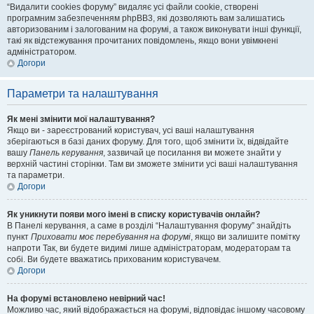
“Видалити cookies форуму” видаляє усі файли cookie, створені
програмним забезпеченням phpBB3, які дозволяють вам залишатись
авторизованим і залогованим на форумі, а також виконувати інші функції,
такі як відстежування прочитаних повідомлень, якщо вони увімкнені
адміністратором.
Догори
Параметри та налаштування
Як мені змінити мої налаштування?
Якщо ви - зареєстрований користувач, усі ваші налаштування
зберігаються в базі даних форуму. Для того, щоб змінити їх, відвідайте
вашу
Панель керування
, зазвичай це посилання ви можете знайти у
верхній частині сторінки. Там ви зможете змінити усі ваші налаштування
та параметри.
Догори
Як уникнути появи мого імені в списку користувачів онлайн?
В Панелі керування, а саме в розділі “Налаштування форуму” знайдіть
пункт
Приховати моє перебування на форумі
, якщо ви залишите помітку
напроти
Так
, ви будете видимі лише адміністраторам, модераторам та
собі. Ви будете вважатись прихованим користувачем.
Догори
На форумі встановлено невірний час!
Можливо час, який відображається на форумі, відповідає іншому часовому