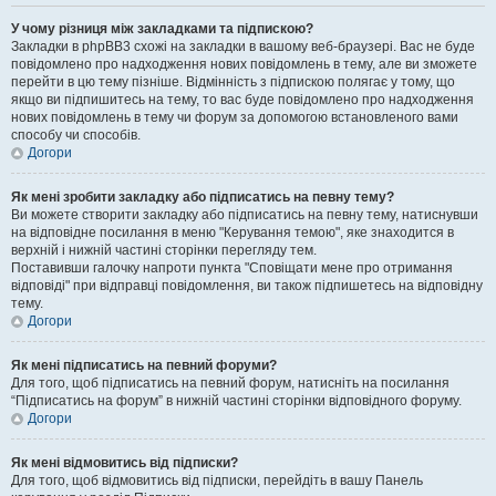
У чому різниця між закладками та підпискою?
Закладки в phpBB3 схожі на закладки в вашому веб-браузері. Вас не буде
повідомлено про надходження нових повідомлень в тему, але ви зможете
перейти в цю тему пізніше. Відмінність з підпискою полягає у тому, що
якщо ви підпишитесь на тему, то вас буде повідомлено про надходження
нових повідомлень в тему чи форум за допомогою встановленого вами
способу чи способів.
Догори
Як мені зробити закладку або підписатись на певну тему?
Ви можете створити закладку або підписатись на певну тему, натиснувши
на відповідне посилання в меню "Керування темою", яке знаходится в
верхній і нижній частині сторінки перегляду тем.
Поставивши галочку напроти пункта "Сповіщати мене про отримання
відповіді" при відправці повідомлення, ви також підпишетесь на відповідну
тему.
Догори
Як мені підписатись на певний форуми?
Для того, щоб підписатись на певний форум, натисніть на посилання
“Підписатись на форум” в нижній частині сторінки відповідного форуму.
Догори
Як мені відмовитись від підписки?
Для того, щоб відмовитись від підписки, перейдіть в вашу Панель