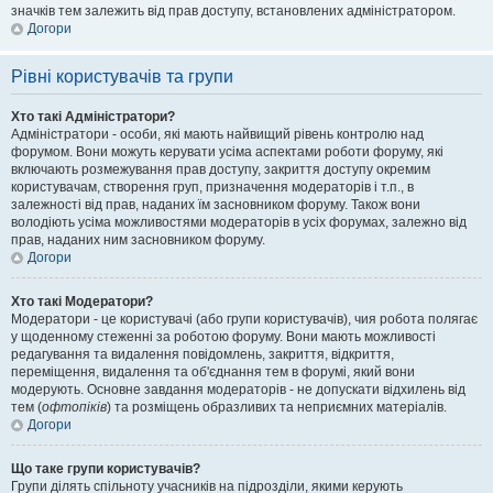
значків тем залежить від прав доступу, встановлених адміністратором.
Догори
Рівні користувачів та групи
Хто такі Адміністратори?
Адміністратори - особи, які мають найвищий рівень контролю над
форумом. Вони можуть керувати усіма аспектами роботи форуму, які
включають розмежування прав доступу, закриття доступу окремим
користувачам, створення груп, призначення модераторів і т.п., в
залежності від прав, наданих їм засновником форуму. Також вони
володіють усіма можливостями модераторів в усіх форумах, залежно від
прав, наданих ним засновником форуму.
Догори
Хто такі Модератори?
Модератори - це користувачі (або групи користувачів), чия робота полягає
у щоденному стеженні за роботою форуму. Вони мають можливості
редагування та видалення повідомлень, закриття, відкриття,
переміщення, видалення та об'єднання тем в форумі, який вони
модерують. Основне завдання модераторів - не допускати відхилень від
тем (
офтопіків
) та розміщень образливих та неприємних матеріалів.
Догори
Що таке групи користувачів?
Групи ділять спільноту учасників на підрозділи, якими керують