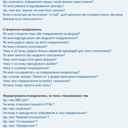
Що означають зображення поряд з моїм іменем користувача?
Як мені увімкнути відображення аватару?
Що таке моє звання і як мені його змінити?
Коли я натискаю на посилання “e-mail”, щоб написати листа користувачу, від мене
вимагається залогуватись?
Створення повідомлень
Як мені створити тему або повідомлення на форумі?
Як мені відредагувати або видалити повідомлення?
Як мені додати підпис до мого повідомлення?
Як мені створити опитування?
Чому я не можу додати більше варіантів відповідей для свого опитування?
Як мені змінити або видалити опитування?
Чому мені недоступні деякі форуми?
Чому я не можу приєднувати файли?
Чому я отримав попередження?
Як мені поскаржитись на повідомлення модератору?
Що означає кнопка “Зберегти” в формі написання повідомлення?
Чому моє повідомлення потребує схвалення?
Як мені знову підняти мою тему?
Форматування повідомлень та типи створюваних тем
Що таке BBCode?
Чи можу я використовувати HTML?
Що таке смайлики?
Чи можу я приєднувати зображення в свої повідомлення?
Що таке “Важливі оголошення”?
Що таке “Оголошення”?
Що таке “Прикріплено”?