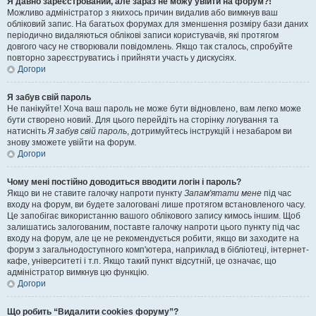
Я давно зареєстрований, але зараз не можу увійти на форум?!
Можливо адміністратор з якихось причин видалив або вимкнув ваш
обліковий запис. На багатьох форумах для зменшення розміру бази даних
періодично видаляються облікові записи користувачів, які протягом
довгого часу не створювали повідомлень. Якщо так сталось, спробуйте
повторно зареєструватись і прийняти участь у дискусіях.
Догори
Я забув свій пароль
Не панікуйте! Хоча ваш пароль не може бути відновлено, вам легко може
бути створено новий. Для цього перейдіть на сторінку логування та
натисніть
Я забув свій пароль
, дотримуйтесь інструкцій і незабаром ви
знову зможете увійти на форум.
Догори
Чому мені постійно доводиться вводити логін і пароль?
Якщо ви не ставите галочку напроти пункту
Запам'ятати мене
під час
входу на форум, ви будете залоговані лише протягом встановленого часу.
Це запобігає використанню вашого облікового запису кимось іншим. Щоб
залишатись залогованим, поставте галочку напроти цього пункту під час
входу на форум, але це не рекомендується робити, якщо ви заходите на
форум з загальнодоступного комп'ютера, наприклад в бібліотеці, інтернет-
кафе, університеті і т.п. Якщо такий пункт відсутній, це означає, що
адміністратор вимкнув цю функцію.
Догори
Що робить “Видалити cookies форуму”?