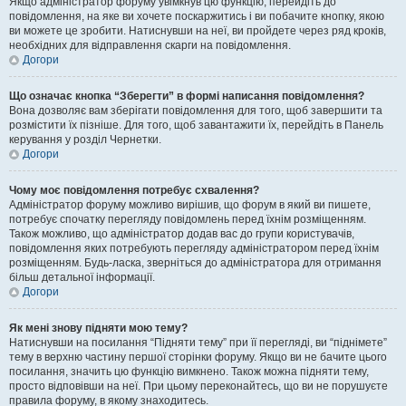
Якщо адміністратор форуму увімкнув цю функцію, перейдіть до
повідомлення, на яке ви хочете поскаржитись і ви побачите кнопку, якою
ви можете це зробити. Натиснувши на неї, ви пройдете через ряд кроків,
необхідних для відправлення скарги на повідомлення.
Догори
Що означає кнопка “Зберегти” в формі написання повідомлення?
Вона дозволяє вам зберігати повідомлення для того, щоб завершити та
розмістити їх пізніше. Для того, щоб завантажити їх, перейдіть в Панель
керування у розділ Чернетки.
Догори
Чому моє повідомлення потребує схвалення?
Адміністратор форуму можливо вирішив, що форум в який ви пишете,
потребує спочатку перегляду повідомлень перед їхнім розміщенням.
Також можливо, що адміністратор додав вас до групи користувачів,
повідомлення яких потребують перегляду адміністратором перед їхнім
розміщенням. Будь-ласка, зверніться до адміністратора для отримання
більш детальної інформації.
Догори
Як мені знову підняти мою тему?
Натиснувши на посилання “Підняти тему” при її перегляді, ви “піднімете”
тему в верхню частину першої сторінки форуму. Якщо ви не бачите цього
посилання, значить цю функцію вимкнено. Також можна підняти тему,
просто відповівши на неї. При цьому переконайтесь, що ви не порушуєте
правила форуму, в якому знаходитесь.