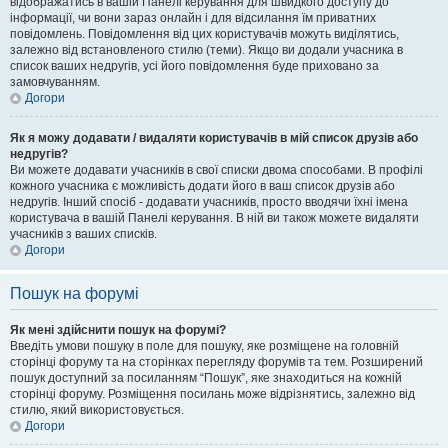
відображатись в вашій Панелі керування для швидкого доступу до
інформації, чи вони зараз онлайн і для відсилання їм приватних
повідомлень. Повідомлення від цих користувачів можуть виділятись,
залежно від встановленого стилю (теми). Якщо ви додали учасника в
список ваших недругів, усі його повідомлення буде приховано за
замовчуванням.
Догори
Як я можу додавати / видаляти користувачів в мій список друзів або
недругів?
Ви можете додавати учасників в свої списки двома способами. В профілі
кожного учасника є можливість додати його в ваш список друзів або
недругів. Інший спосіб - додавати учасників, просто вводячи їхні імена
користувача в вашій Панелі керування. В ній ви також можете видаляти
учасників з ваших списків.
Догори
Пошук на форумі
Як мені здійснити пошук на форумі?
Введіть умови пошуку в поле для пошуку, яке розміщене на головній
сторінці форуму та на сторінках перегляду форумів та тем. Розширений
пошук доступний за посиланням “Пошук”, яке знаходиться на кожній
сторінці форуму. Розміщення посилань може відрізнятись, залежно від
стилю, який використовується.
Догори