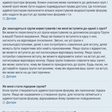
адміністратори форуму. Кожен учасник може належати до декількох груп і
кожній групі може бути надано індивідуальні права доступу. Це полегшує
адміністраторам призначити кількох користувачів модераторами форуму
або надати їм доступ до приватних форумів і т.п.
Догори
Де знаходяться групи користувачів і як мені вступити до одної з груп?
Ви можете переглянути усі групи користувачів за допомогою розділу Групи
в вашій Панелі керування. Якщо ви бажаєте вступити в одну з них,
натисніть на відповідне посилання. Звісно, не усі групи є
загальнодоступними, деякі з них потребують схвалення для вступу, деякі
можуть бути закритими або навіть прихованими. Якщо група є відкритою,
ви можете вступити до неї натиснувши відповідну кнопку. Якщо група
потребує схвалення вступу, ви можете відправити запит на вступ до неї,
натиснувши відповідну кнопку. Лідер групи повинен схвалити ваш запит,
він може запитати, чому ви бажаєте приєднатись до групи. Будь-ласка, не
діставайте лідера групи питаннями, чому він відхилив ваш запит на вступ,
він може мати на це свої причини.
Догори
Як мені стати лідером групи?
Коли групи створюються адміністратором форуму, він призначає лідера
групи. Якщо ви зацікавлені у створенні групи, для початку зв'яжіться з
адміністратором форуму, відправивши йому приватне повідомлення.
Догори