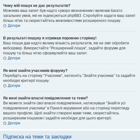
Чому мій пошук не дає результатів?
Можливо ваш запит був надто суворо визначеним і включав багато
загальних умов, які не індексуються phpBB3. Спробуйте задати ваш запит
більш чітко та скористайтесь можливостями розширеного пошуку.
Догори
В результаті пошуку я отримав порожню сторінку!
Ваш пошук дав надто велику кількість результатів, які не зміг обробити
вебсервер. Використайте “Розширений пошук”, задайте форуми для
пошуку та більш чітко сформулюйте ваш запит.
Догори
Як мені знайти учасників форуму?
Перейдіть на сторінку “Учасники”, натисніть “Знайти учасника” та задайте
необхідні критерії пошуку.
Догори
Як мені знайти власні повідомлення та теми?
Ви можете знайти свої власні повідомлення, натиснувши “Знайти усі
повідомлення учасника” в Панелі керування або на сторінці перегляду
вашого профілю. Щоб знайти створені вами теми, скористайтесь
розширеним пошуком і задайте необхідні для цього критерії.
Догори
Підписка на теми та закладки