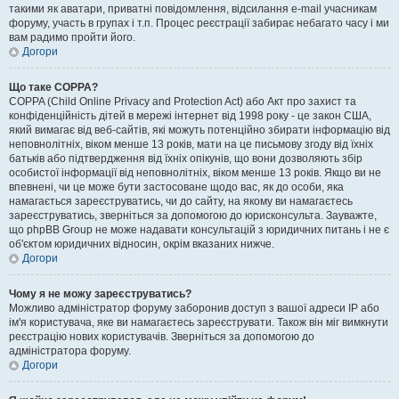
такими як аватари, приватні повідомлення, відсилання e-mail учасникам
форуму, участь в групах і т.п. Процес реєстрації забирає небагато часу і ми
вам радимо пройти його.
Догори
Що таке COPPA?
COPPA (Child Online Privacy and Protection Act) або Акт про захист та
конфіденційність дітей в мережі інтернет від 1998 року - це закон США,
який вимагає від веб-сайтів, які можуть потенційно збирати інформацію від
неповнолітніх, віком менше 13 років, мати на це письмову згоду від їхніх
батьків або підтвердження від їхніх опікунів, що вони дозволяють збір
особистої інформації від неповнолітніх, віком менше 13 років. Якщо ви не
впевнені, чи це може бути застосоване щодо вас, як до особи, яка
намагається зареєструватись, чи до сайту, на якому ви намагаєтесь
зареєструватись, зверніться за допомогою до юрисконсульта. Зауважте,
що phpBB Group не може надавати консультацій з юридичних питань і не є
об'єктом юридичних відносин, окрім вказаних нижче.
Догори
Чому я не можу зареєструватись?
Можливо адміністратор форуму заборонив доступ з вашої адреси IP або
ім'я користувача, яке ви намагаєтесь зареєструвати. Також він міг вимкнути
реєстрацію нових користувачів. Зверніться за допомогою до
адміністратора форуму.
Догори