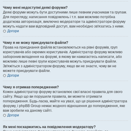
Чому мені недоступні деякі форуми?
Деякі форуми можуть бути доступними лише певним учасникам та групам.
Для перегляду, написання повідомлень і т.п. вам можливо потрібна
додаткова авторизація, виключно модератори та адміністратори форуму
можуть надати вам відповідний доступ, вам необхідно зв'язатись з ними.
Догори
Чому я не можу приєднувати файли?
Права на приєднання файлів встановлюються на рівні форумів, груп
користувачів або окремих користувачів. Адміністратор форуму можливо
заборонив вкладення на форумі, в якому ви намагаєтесь написати, або
можливо лише певні групи користувачів можуть приєднувати файли.
Зв'яжіться з адміністратором форуму, якщо ви не знаєте, чому ви не
можете приєднувати файли.
Догори
Чому я отримав попередження?
Кожен адміністратор форуму встановлює свої власні правила для свого
сайту. Якщо що ви порушили правила, ви можете отримати
попередження. Будь-ласка, майте на увазі, що це рішення адміністратора
форуму, і phpBB Group немає жодного відношення до попередження, яке
вам зробили на даному сайті.
Догори
Як мені поскаржитись на повідомлення модератору?