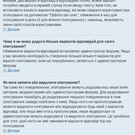
мінімум, два варіанти відповіді в відповідних полях, кожен варіант
потрібно вводити в окремій стрічці поля вводу тексту. Крім того, ви
встановити кількість варіантів відповіді, які може обирати користувачі при
голосуванні за допомогою “Options per user”, обмеження в часі для
голосування в днях (0 для вічного голосування) і, накінець, можливість
зміни своїх голосів користувачами.
Догори
Чому я не можу додати більше варіантів відповідей для свого
опитування?
Обмеження варіантів відповідей встановлює адміністратор форуму. Якщо
у вас виникла необхідність створення більшої кількості варіантів для
вашого опитування, аніж це передбачено, зв'яжіться з адміністратором
форуму.
Догори
Як мені змінити або видалити опитування?
Так само як і повідомлення, опитування можуть редагуватись лише їхнім
автором, модераторами або адміністраторами форуму. Для редагування
опитування перейдіть до редагування першого повідомлення в темі
(опитування завжди пов'язане з ним). Якщо ніхто не проголосував ви
можете видалити опитування або відредагувати будь-який з варіантів
відповіді, але якщо вже хтось проголосував, лише модератори та
адміністратори можуть редагувати та видаляти опитування. Це зроблено
для того, щоб ніхто не зміг змінювати варіанти відповіді під час
голосування
Догори