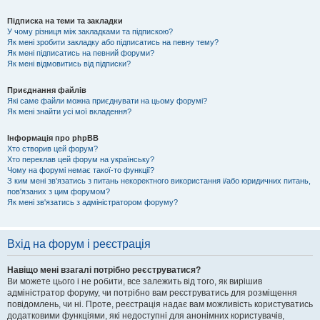
Підписка на теми та закладки
У чому різниця між закладками та підпискою?
Як мені зробити закладку або підписатись на певну тему?
Як мені підписатись на певний форуми?
Як мені відмовитись від підписки?
Приєднання файлів
Які саме файли можна приєднувати на цьому форумі?
Як мені знайти усі мої вкладення?
Інформація про phpBB
Хто створив цей форум?
Хто переклав цей форум на українську?
Чому на форумі немає такої-то функції?
З ким мені зв'язатись з питань некоректного використання і/або юридичних питань,
пов'язаних з цим форумом?
Як мені зв'язатись з адміністратором форуму?
Вхід на форум і реєстрація
Навіщо мені взагалі потрібно реєструватися?
Ви можете цього і не робити, все залежить від того, як вирішив
адміністратор форуму, чи потрібно вам реєструватись для розміщення
повідомлень, чи ні. Проте, реєстрація надає вам можливість користуватись
додатковими функціями, які недоступні для анонімних користувачів,