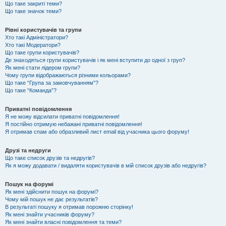
Що таке закриті теми?
Що таке значок теми?
Рівні користувачів та групи
Хто такі Адміністратори?
Хто такі Модератори?
Що таке групи користувачів?
Де знаходяться групи користувачів і як мені вступити до одної з груп?
Як мені стати лідером групи?
Чому групи відображаються різними кольорами?
Що таке “Група за замовчуванням”?
Що таке “Команда”?
Приватні повідомлення
Я не можу відсилати приватні повідомлення!
Я постійно отримую небажані приватні повідомлення!
Я отримав спам або образливий лист email від учасника цього форуму!
Друзі та недруги
Що таке список друзів та недругів?
Як я можу додавати / видаляти користувачів в мій список друзів або недругів?
Пошук на форумі
Як мені здійснити пошук на форумі?
Чому мій пошук не дає результатів?
В результаті пошуку я отримав порожню сторінку!
Як мені знайти учасників форуму?
Як мені знайти власні повідомлення та теми?