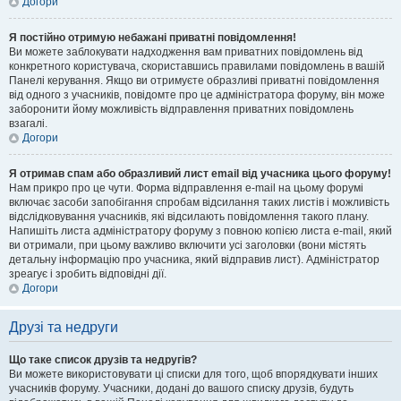
Догори
Я постійно отримую небажані приватні повідомлення!
Ви можете заблокувати надходження вам приватних повідомлень від
конкретного користувача, скориставшись правилами повідомлень в вашій
Панелі керування. Якщо ви отримуєте образливі приватні повідомлення
від одного з учасників, повідомте про це адміністратора форуму, він може
заборонити йому можливість відправлення приватних повідомлень
взагалі.
Догори
Я отримав спам або образливий лист email від учасника цього форуму!
Нам прикро про це чути. Форма відправлення e-mail на цьому форумі
включає засоби запобігання спробам відсилання таких листів і можливість
відслідковування учасників, які відсилають повідомлення такого плану.
Напишіть листа адміністратору форуму з повною копією листа e-mail, який
ви отримали, при цьому важливо включити усі заголовки (вони містять
детальну інформацію про учасника, який відправив лист). Адміністратор
зреагує і зробить відповідні дії.
Догори
Друзі та недруги
Що таке список друзів та недругів?
Ви можете використовувати ці списки для того, щоб впорядкувати інших
учасників форуму. Учасники, додані до вашого списку друзів, будуть