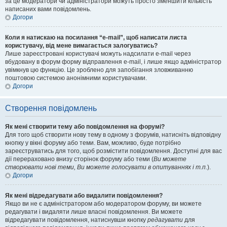
за це модератори чи адміністратори можуть просто зменшити кількість
написаних вами повідомлень.
Догори
Коли я натискаю на посилання “e-mail”, щоб написати листа
користувачу, від мене вимагається залогуватись?
Лише зареєстровані користувачі можуть надсилати e-mail через
вбудовану в форум форму відправлення e-mail, і лише якщо адміністратор
увімкнув цю функцію. Це зроблено для запобігання зловживанню
поштовою системою анонімними користувачами.
Догори
Створення повідомлень
Як мені створити тему або повідомлення на форумі?
Для того щоб створити нову тему в одному з форумів, натисніть відповідну
кнопку у вікні форуму або теми. Вам, можливо, буде потрібно
зареєструватись для того, щоб розмістити повідомлення. Доступні для вас
дії перераховано внизу сторінок форуму або теми (
Ви можете
створювати нові теми, Ви можете голосувати в опитуваннях і т.п.
).
Догори
Як мені відредагувати або видалити повідомлення?
Якщо ви не є адміністратором або модератором форуму, ви можете
редагувати і видаляти лише власні повідомлення. Ви можете
відредагувати повідомлення, натиснувши кнопку
редагувати
для