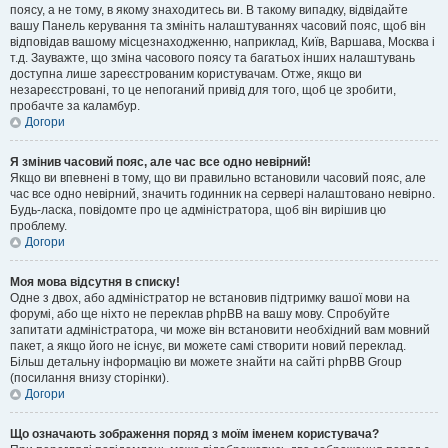
поясу, а не тому, в якому знаходитесь ви. В такому випадку, відвідайте
вашу Панель керування та змініть налаштуваннях часовий пояс, щоб він
відповідав вашому місцезнаходженню, наприклад, Київ, Варшава, Москва і
т.д. Зауважте, що зміна часового поясу та багатьох інших налаштувань
доступна лише зареєстрованим користувачам. Отже, якщо ви
незареєстровані, то це непоганий привід для того, щоб це зробити,
пробачте за каламбур.
Догори
Я змінив часовий пояс, але час все одно невірний!
Якщо ви впевнені в тому, що ви правильно встановили часовий пояс, але
час все одно невірний, значить годинник на сервері налаштовано невірно.
Будь-ласка, повідомте про це адміністратора, щоб він вирішив цю
проблему.
Догори
Моя мова відсутня в списку!
Одне з двох, або адміністратор не встановив підтримку вашої мови на
форумі, або ще ніхто не переклав phpBB на вашу мову. Спробуйте
запитати адміністратора, чи може він встановити необхідний вам мовний
пакет, а якщо його не існує, ви можете самі створити новий переклад.
Більш детальну інформацію ви можете знайти на сайті phpBB Group
(посилання внизу сторінки).
Догори
Що означають зображення поряд з моїм іменем користувача?