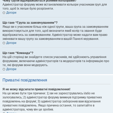
Чому групи відображаються різними кольорами?
Адміністратор форуму може встановлювати кольори учасникам груп для
того, щоб їх легше було розрізняти.
Догори
Що таке “Група за замовчуванням”?
Якщо ви є учасником більш ніж одної групи, ваша група за замовчуванням
використовується для того, щоб визначити який колір та звання буде
відображатись за замовчуванням. Адміністратор може надати вам право
змінювати вашу групу за замовчуванням в вашій Панелі керування.
Догори
Що таке “Команда”?
На цій сторінці ви знайдете список учасників, які здійснюють управління
форумами, включаючи адміністраторів та модераторів та інформацію про
те, які форуми вони модерують.
Догори
Приватні повідомлення
Я не можу відсилати приватні повідомлення!
На це може бути три причини: 1) ви не зареєструвались і/або не
залогувались; 2) адміністратор форуму вимкнув підтримку приватних
повідомлень на форумі; 3) адміністратор заборонив вам відсилання
приватних повідомлень. Якщо причина остання, то запитайте в
адміністратора, чому він це зробив.