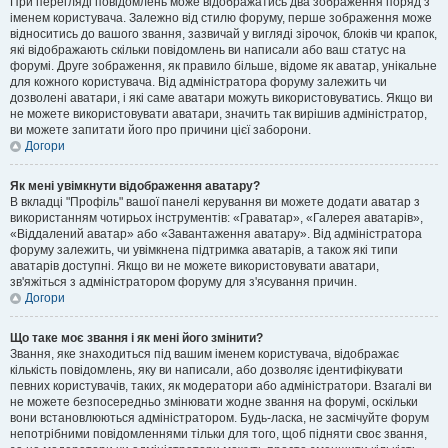
При перегляді повідомлень може відображатись два зображення поряд з
іменем користувача. Залежно від стилю форуму, перше зображення може
відноситись до вашого звання, зазвичай у вигляді зірочок, блоків чи крапок,
які відображають скільки повідомлень ви написали або ваш статус на
форумі. Друге зображення, як правило більше, відоме як аватар, унікальне
для кожного користувача. Від адміністратора форуму залежить чи
дозволені аватари, і які саме аватари можуть використовуватись. Якщо ви
не можете використовувати аватари, значить так вирішив адміністратор,
ви можете запитати його про причини цієї заборони.
Догори
Як мені увімкнути відображення аватару?
В вкладці "Профіль" вашої панелі керування ви можете додати аватар з
використанням чотирьох інструментів: «Граватар», «Галерея аватарів»,
«Віддалений аватар» або «Завантаження аватару». Від адміністратора
форуму залежить, чи увімкнена підтримка аватарів, а також які типи
аватарів доступні. Якщо ви не можете використовувати аватари,
зв'яжіться з адміністратором форуму для з'ясування причин.
Догори
Що таке моє звання і як мені його змінити?
Звання, яке знаходиться під вашим іменем користувача, відображає
кількість повідомлень, яку ви написали, або дозволяє ідентифікувати
певних користувачів, таких, як модератори або адміністратори. Взагалі ви
не можете безпосередньо змінювати жодне звання на форумі, оскільки
вони встановлюються адміністратором. Будь-ласка, не засмічуйте форум
непотрібними повідомленнями тільки для того, щоб підняти своє звання,