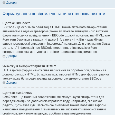
Догори
Форматування повідомлень та типи створюваних тем
Що таке BBCode?
BBCode - це особлива реалізація HTML, можливість його використання
визначається адміністратором (також ви можете вимкнути його в кожній
формі написання повідомлення). BBCode схожий по стилю на HTML, але
його теги беруться в квадратні дужки [ і ], а не в < і >. Він надає більш
широкі можливості виведення інформації на екран. Для отримання більш
детальної інформації про BBCode перегляньте інструкцію з його
використання, яка доступна з сторінки написання повідомлення.
Догори
Чи можу я використовувати HTML?
Ні. На цьому форумі неможливе написання та обробка повідомлень за
допомогою коду HTML. Більшість можливостей HTML для форматування
тексту може бути реалізована за допомогою використання BBCode.
Догори
Що таке смайлики?
Смайлики - це маленькі зображення, які можуть бути використані для
передачі емоцій за допомогою короткого коду, наприклад, :) означає
радість, :( означає сум. Весь список смайликів можна побачити в формі
написання повідомлення. Намагайтесь не зловживати використанням
смайликів, вони можуть швидко зробити ваше повідомлення