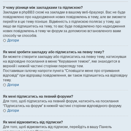
У чому різниця між закладками та підпискою?
Закладки в phpBB3 схожі на закладки в вашому веб-браузері. Вас не буде
повідомлено про надходження нових повідомлень в тему, але ви зможете
перейти в цю тему пізніше. Відмінність з підпискою полягає у тому, що
якщо ви підпишитесь на тему, то вас буде повідомлено про надходження
нових повідомлень в тему чи форум за допомогою встановленого вами
способу чи способів.
Догори
Як мені зробити закладку або підписатись на певну тему?
Ви можете створити закладку або підписатись на певну тему, натиснувши
на відповідне посилання в меню "Керування темою", яке знаходится в
верхній і нижній частині сторінки перегляду тем.
Поставивши галочку напроти пункта "Сповіщати мене про отримання
відповіді" при відправці повідомлення, ви також підпишетесь на відповідну
тему.
Догори
Як мені підписатись на певний форуми?
Для того, щоб підписатись на певний форум, натисніть на посилання
“Підписатись на форум” в нижній частині сторінки відповідного форуму.
Догори
Як мені відмовитись від підписки?
Для того, щоб відмовитись від підписки, перейдіть в вашу Панель