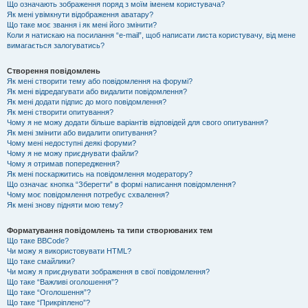
Що означають зображення поряд з моїм іменем користувача?
Як мені увімкнути відображення аватару?
Що таке моє звання і як мені його змінити?
Коли я натискаю на посилання “e-mail”, щоб написати листа користувачу, від мене
вимагається залогуватись?
Створення повідомлень
Як мені створити тему або повідомлення на форумі?
Як мені відредагувати або видалити повідомлення?
Як мені додати підпис до мого повідомлення?
Як мені створити опитування?
Чому я не можу додати більше варіантів відповідей для свого опитування?
Як мені змінити або видалити опитування?
Чому мені недоступні деякі форуми?
Чому я не можу приєднувати файли?
Чому я отримав попередження?
Як мені поскаржитись на повідомлення модератору?
Що означає кнопка “Зберегти” в формі написання повідомлення?
Чому моє повідомлення потребує схвалення?
Як мені знову підняти мою тему?
Форматування повідомлень та типи створюваних тем
Що таке BBCode?
Чи можу я використовувати HTML?
Що таке смайлики?
Чи можу я приєднувати зображення в свої повідомлення?
Що таке “Важливі оголошення”?
Що таке “Оголошення”?
Що таке “Прикріплено”?