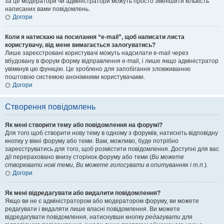
за це модератори чи адміністратори можуть просто зменшити кількість
написаних вами повідомлень.
Догори
Коли я натискаю на посилання “e-mail”, щоб написати листа
користувачу, від мене вимагається залогуватись?
Лише зареєстровані користувачі можуть надсилати e-mail через
вбудовану в форум форму відправлення e-mail, і лише якщо адміністратор
увімкнув цю функцію. Це зроблено для запобігання зловживанню
поштовою системою анонімними користувачами.
Догори
Створення повідомлень
Як мені створити тему або повідомлення на форумі?
Для того щоб створити нову тему в одному з форумів, натисніть відповідну
кнопку у вікні форуму або теми. Вам, можливо, буде потрібно
зареєструватись для того, щоб розмістити повідомлення. Доступні для вас
дії перераховано внизу сторінок форуму або теми (
Ви можете
створювати нові теми, Ви можете голосувати в опитуваннях і т.п.
).
Догори
Як мені відредагувати або видалити повідомлення?
Якщо ви не є адміністратором або модератором форуму, ви можете
редагувати і видаляти лише власні повідомлення. Ви можете
відредагувати повідомлення, натиснувши кнопку
редагувати
для