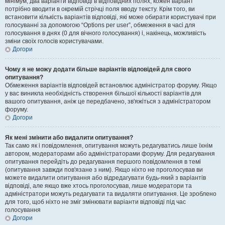
мінімум, два варіанти відповіді в відповідних полях, кожен варіант
потрібно вводити в окремій стрічці поля вводу тексту. Крім того, ви
встановити кількість варіантів відповіді, які може обирати користувачі при
голосуванні за допомогою “Options per user”, обмеження в часі для
голосування в днях (0 для вічного голосування) і, накінець, можливість
зміни своїх голосів користувачами.
Догори
Чому я не можу додати більше варіантів відповідей для свого
опитування?
Обмеження варіантів відповідей встановлює адміністратор форуму. Якщо
у вас виникла необхідність створення більшої кількості варіантів для
вашого опитування, аніж це передбачено, зв'яжіться з адміністратором
форуму.
Догори
Як мені змінити або видалити опитування?
Так само як і повідомлення, опитування можуть редагуватись лише їхнім
автором, модераторами або адміністраторами форуму. Для редагування
опитування перейдіть до редагування першого повідомлення в темі
(опитування завжди пов'язане з ним). Якщо ніхто не проголосував ви
можете видалити опитування або відредагувати будь-який з варіантів
відповіді, але якщо вже хтось проголосував, лише модератори та
адміністратори можуть редагувати та видаляти опитування. Це зроблено
для того, щоб ніхто не зміг змінювати варіанти відповіді під час
голосування
Догори