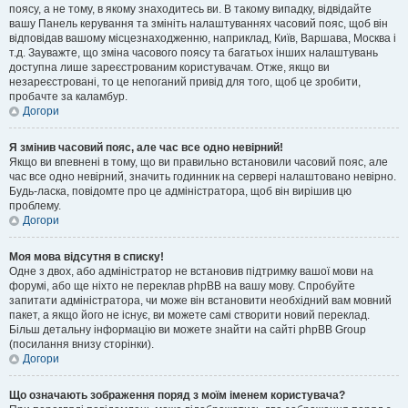
поясу, а не тому, в якому знаходитесь ви. В такому випадку, відвідайте
вашу Панель керування та змініть налаштуваннях часовий пояс, щоб він
відповідав вашому місцезнаходженню, наприклад, Київ, Варшава, Москва і
т.д. Зауважте, що зміна часового поясу та багатьох інших налаштувань
доступна лише зареєстрованим користувачам. Отже, якщо ви
незареєстровані, то це непоганий привід для того, щоб це зробити,
пробачте за каламбур.
Догори
Я змінив часовий пояс, але час все одно невірний!
Якщо ви впевнені в тому, що ви правильно встановили часовий пояс, але
час все одно невірний, значить годинник на сервері налаштовано невірно.
Будь-ласка, повідомте про це адміністратора, щоб він вирішив цю
проблему.
Догори
Моя мова відсутня в списку!
Одне з двох, або адміністратор не встановив підтримку вашої мови на
форумі, або ще ніхто не переклав phpBB на вашу мову. Спробуйте
запитати адміністратора, чи може він встановити необхідний вам мовний
пакет, а якщо його не існує, ви можете самі створити новий переклад.
Більш детальну інформацію ви можете знайти на сайті phpBB Group
(посилання внизу сторінки).
Догори
Що означають зображення поряд з моїм іменем користувача?