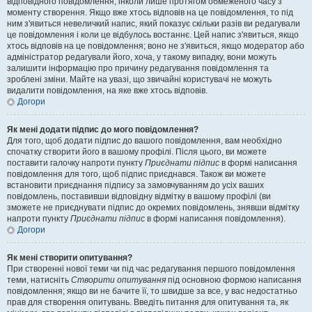
відповідного повідомлення, інколи лише протягом обмеженого часу з
моменту створення. Якщо вже хтось відповів на це повідомлення, то під
ним з'явиться невеличкий напис, який показує скільки разів ви редагували
це повідомлення і коли це відбулось востаннє. Цей напис з'явиться, якщо
хтось відповів на це повідомлення; воно не з'явиться, якщо модератор або
адміністратор редагували його, хоча, у такому випадку, вони можуть
залишити інформацію про причину редагування повідомлення та
зроблені зміни. Майте на увазі, що звичайні користувачі не можуть
видалити повідомлення, на яке вже хтось відповів.
Догори
Як мені додати підпис до мого повідомлення?
Для того, щоб додати підпис до вашого повідомлення, вам необхідно
спочатку створити його в вашому профілі. Після цього, ви можете
поставити галочку напроти пункту
Приєднати підпис
в формі написання
повідомлення для того, щоб підпис приєднався. Також ви можете
встановити приєднання підпису за замовчуванням до усіх ваших
повідомлень, поставивши відповідну відмітку в вашому профілі (ви
зможете не приєднувати підпис до окремих повідомлень, знявши відмітку
напроти пункту
Приєднати підпис
в формі написання повідомлення).
Догори
Як мені створити опитування?
При створенні нової теми чи під час редагування першого повідомлення
теми, натисніть
Створити опитування
під основною формою написання
повідомлення; якщо ви не бачите її, то швидше за все, у вас недостатньо
прав для створення опитувань. Введіть питання для опитування та, як