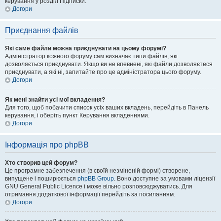
керування у розділ Підписки.
Догори
Приєднання файлів
Які саме файли можна приєднувати на цьому форумі?
Адміністратор кожного форуму сам визначає типи файлів, які
дозволяється приєднувати. Якщо ви не впевнені, які файли дозволяєтеся
приєднувати, а які ні, запитайте про це адміністратора цього форуму.
Догори
Як мені знайти усі мої вкладення?
Для того, щоб побачити список усіх ваших вкладень, перейдіть в Панель
керування, і оберіть пункт Керування вкладеннями.
Догори
Інформація про phpBB
Хто створив цей форум?
Це програмне забезпечення (в своїй незміненій формі) створене,
випущене і поширюється
phpBB Group
. Воно доступне за умовами ліцензії
GNU General Public Licence і може вільно розповсюджуватись. Для
отримання додаткової інформації перейдіть за посиланням.
Догори