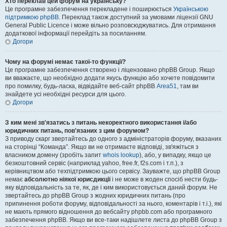
Хто переклав цей форум на українську?
Це програмне забезпечення перекладене і поширюється
Українською
підтримкою phpBB
. Переклад також доступний за умовами ліцензії GNU
General Public Licence і може вільно розповсюджуватись. Для отримання
додаткової інформації перейдіть за посиланням.
Догори
Чому на форумі немає такої-то функції?
Це програмне забезпечення створено і ліцензовано phpBB Group. Якщо
ви вважаєте, що необхідно додати якусь функцію або хочете повідомити
про помилку, будь-ласка, відвідайте веб-сайт phpBB
Area51
, там ви
знайдете усі необхідні ресурси для цього.
Догори
З ким мені зв'язатись з питань некоректного використання і/або
юридичних питань, пов'язаних з цим форумом?
З приводу скарг звертайтесь до одного з адміністраторів форуму, вказаних
на сторінці “Команда”. Якщо ви не отримаєте відповіді, зв'яжіться з
власником домену (зробіть запит
whois lookup
), або, у випадку, якщо це
безкоштовний сервіс (наприклад yahoo, free.fr, f2s.com і т.п.), з
керівництвом або техпідтримкою цього сервісу. Зауважте, що phpBB Group
немає
абсолютно ніякої юрисдикції
і не може в жоден спосіб нести будь-
яку відповідальність за те, як, де і ким використовується даний форум. Не
звертайтесь до phpBB Group з жодних юридичних питань (про
припинення роботи форуму, відповідальності за нього, коментарів і т.і.), які
не мають прямого відношення до вебсайту phpbb.com або програмного
забезпечення phpBB. Якщо ви все-таки надішлете листа до phpBB Group з