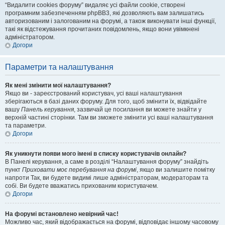
“Видалити cookies форуму” видаляє усі файли cookie, створені
програмним забезпеченням phpBB3, які дозволяють вам залишатись
авторизованим і залогованим на форумі, а також виконувати інші функції,
такі як відстежування прочитаних повідомлень, якщо вони увімкнені
адміністратором.
Догори
Параметри та налаштування
Як мені змінити мої налаштування?
Якщо ви - зареєстрований користувач, усі ваші налаштування
зберігаються в базі даних форуму. Для того, щоб змінити їх, відвідайте
вашу
Панель керування
, зазвичай це посилання ви можете знайти у
верхній частині сторінки. Там ви зможете змінити усі ваші налаштування
та параметри.
Догори
Як уникнути появи мого імені в списку користувачів онлайн?
В Панелі керування, а саме в розділі “Налаштування форуму” знайдіть
пункт
Приховати моє перебування на форумі
, якщо ви залишите помітку
напроти
Так
, ви будете видимі лише адміністраторам, модераторам та
собі. Ви будете вважатись прихованим користувачем.
Догори
На форумі встановлено невірний час!
Можливо час, який відображається на форумі, відповідає іншому часовому