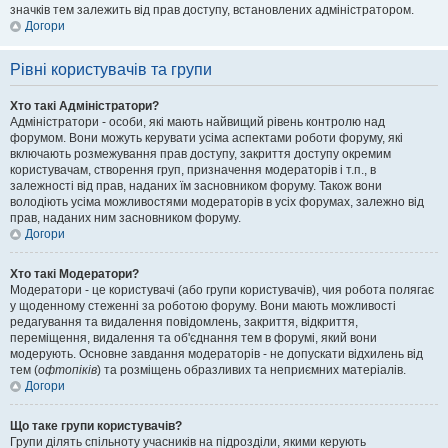
значків тем залежить від прав доступу, встановлених адміністратором.
Догори
Рівні користувачів та групи
Хто такі Адміністратори?
Адміністратори - особи, які мають найвищий рівень контролю над
форумом. Вони можуть керувати усіма аспектами роботи форуму, які
включають розмежування прав доступу, закриття доступу окремим
користувачам, створення груп, призначення модераторів і т.п., в
залежності від прав, наданих їм засновником форуму. Також вони
володіють усіма можливостями модераторів в усіх форумах, залежно від
прав, наданих ним засновником форуму.
Догори
Хто такі Модератори?
Модератори - це користувачі (або групи користувачів), чия робота полягає
у щоденному стеженні за роботою форуму. Вони мають можливості
редагування та видалення повідомлень, закриття, відкриття,
переміщення, видалення та об'єднання тем в форумі, який вони
модерують. Основне завдання модераторів - не допускати відхилень від
тем (
офтопіків
) та розміщень образливих та неприємних матеріалів.
Догори
Що таке групи користувачів?
Групи ділять спільноту учасників на підрозділи, якими керують