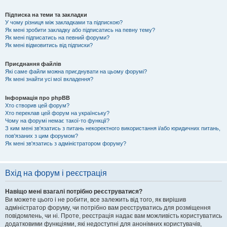
Підписка на теми та закладки
У чому різниця між закладками та підпискою?
Як мені зробити закладку або підписатись на певну тему?
Як мені підписатись на певний форуми?
Як мені відмовитись від підписки?
Приєднання файлів
Які саме файли можна приєднувати на цьому форумі?
Як мені знайти усі мої вкладення?
Інформація про phpBB
Хто створив цей форум?
Хто переклав цей форум на українську?
Чому на форумі немає такої-то функції?
З ким мені зв'язатись з питань некоректного використання і/або юридичних питань,
пов'язаних з цим форумом?
Як мені зв'язатись з адміністратором форуму?
Вхід на форум і реєстрація
Навіщо мені взагалі потрібно реєструватися?
Ви можете цього і не робити, все залежить від того, як вирішив
адміністратор форуму, чи потрібно вам реєструватись для розміщення
повідомлень, чи ні. Проте, реєстрація надає вам можливість користуватись
додатковими функціями, які недоступні для анонімних користувачів,