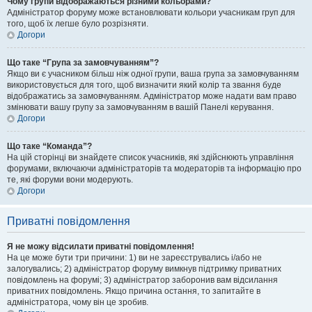
Чому групи відображаються різними кольорами?
Адміністратор форуму може встановлювати кольори учасникам груп для
того, щоб їх легше було розрізняти.
Догори
Що таке “Група за замовчуванням”?
Якщо ви є учасником більш ніж одної групи, ваша група за замовчуванням
використовується для того, щоб визначити який колір та звання буде
відображатись за замовчуванням. Адміністратор може надати вам право
змінювати вашу групу за замовчуванням в вашій Панелі керування.
Догори
Що таке “Команда”?
На цій сторінці ви знайдете список учасників, які здійснюють управління
форумами, включаючи адміністраторів та модераторів та інформацію про
те, які форуми вони модерують.
Догори
Приватні повідомлення
Я не можу відсилати приватні повідомлення!
На це може бути три причини: 1) ви не зареєструвались і/або не
залогувались; 2) адміністратор форуму вимкнув підтримку приватних
повідомлень на форумі; 3) адміністратор заборонив вам відсилання
приватних повідомлень. Якщо причина остання, то запитайте в
адміністратора, чому він це зробив.