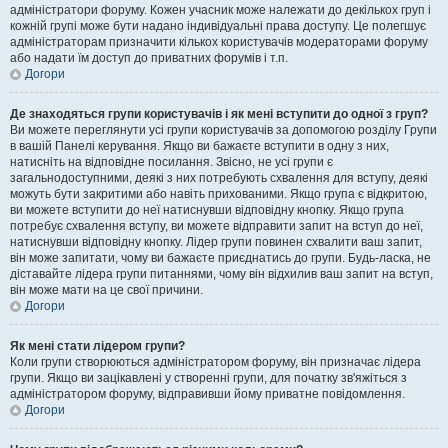
адміністратори форуму. Кожен учасник може належати до декількох груп і
кожній групі може бути надано індивідуальні права доступу. Це полегшує
адміністраторам призначити кількох користувачів модераторами форуму
або надати їм доступ до приватних форумів і т.п.
Догори
Де знаходяться групи користувачів і як мені вступити до одної з груп?
Ви можете переглянути усі групи користувачів за допомогою розділу Групи
в вашій Панелі керування. Якщо ви бажаєте вступити в одну з них,
натисніть на відповідне посилання. Звісно, не усі групи є
загальнодоступними, деякі з них потребують схвалення для вступу, деякі
можуть бути закритими або навіть прихованими. Якщо група є відкритою,
ви можете вступити до неї натиснувши відповідну кнопку. Якщо група
потребує схвалення вступу, ви можете відправити запит на вступ до неї,
натиснувши відповідну кнопку. Лідер групи повинен схвалити ваш запит,
він може запитати, чому ви бажаєте приєднатись до групи. Будь-ласка, не
діставайте лідера групи питаннями, чому він відхилив ваш запит на вступ,
він може мати на це свої причини.
Догори
Як мені стати лідером групи?
Коли групи створюються адміністратором форуму, він призначає лідера
групи. Якщо ви зацікавлені у створенні групи, для початку зв'яжіться з
адміністратором форуму, відправивши йому приватне повідомлення.
Догори