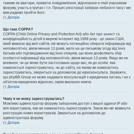
такими як аватари, приватні повідомлення, відсилання e-mail учасникам
форуму, участь в групах і т.п. Процес реєстрації забирає небагато часу і ми
вам радимо пройти його.
Догори
Що таке COPPA?
COPPA (Child Online Privacy and Protection Act) або Акт про захист та
конфіденційність дітей в мережі інтернет від 1998 року - це закон США,
який вимагає від веб-сайтів, які можуть потенційно збирати інформацію від
неповнолітніх, віком менше 13 років, мати на це письмову згоду від їхніх
батьків або підтвердження від їхніх опікунів, що вони дозволяють збір
особистої інформації від неповнолітніх, віком менше 13 років. Якщо ви не
впевнені, чи це може бути застосоване щодо вас, як до особи, яка
намагається зареєструватись, чи до сайту, на якому ви намагаєтесь
зареєструватись, зверніться за допомогою до юрисконсульта. Зауважте,
що phpBB Group не може надавати консультацій з юридичних питань і не є
об'єктом юридичних відносин, окрім вказаних нижче.
Догори
Чому я не можу зареєструватись?
Можливо адміністратор форуму заборонив доступ з вашої адреси IP або
ім'я користувача, яке ви намагаєтесь зареєструвати. Також він міг вимкнути
реєстрацію нових користувачів. Зверніться за допомогою до
адміністратора форуму.
Догори