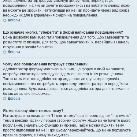
Якщо адміністратор форуму увімкнув цю функцію, перейдіть до
повідомлення, на яке ви хочете поскаржитись і ви побачите кнопку, якою
ви можете це зробити. Натиснувши на неї, ви пройдете через ряд кроків,
необхідних для відправлення скарги на повідомлення.
Догори
Що означає кнопка “Зберегти” в формі написання повідомлення?
Вона дозволяє вам зберігати повідомлення для того, щоб завершити та
розмістити їх пізніше. Для того, щоб завантажити їх, перейдіть в Панель
керування у розділ Чернетки.
Догори
Чому моє повідомлення потребує схвалення?
Адміністратор форуму можливо вирішив, що форум в який ви пишете,
потребує спочатку перегляду повідомлень перед їхнім розміщенням.
Також можливо, що адміністратор додав вас до групи користувачів,
повідомлення яких потребують перегляду адміністратором перед їхнім
розміщенням. Будь-ласка, зверніться до адміністратора для отримання
більш детальної інформації.
Догори
Як мені знову підняти мою тему?
Натиснувши на посилання “Підняти тему” при її перегляді, ви “піднімете”
тему в верхню частину першої сторінки форуму. Якщо ви не бачите цього
посилання, значить цю функцію вимкнено. Також можна підняти тему,
просто відповівши на неї. При цьому переконайтесь, що ви не порушуєте
правила форуму, в якому знаходитесь.