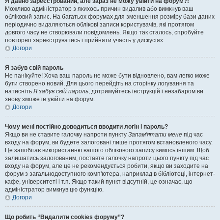
Я давно зареєстрований, але зараз не можу увійти на форум?!
Можливо адміністратор з якихось причин видалив або вимкнув ваш
обліковий запис. На багатьох форумах для зменшення розміру бази даних
періодично видаляються облікові записи користувачів, які протягом
довгого часу не створювали повідомлень. Якщо так сталось, спробуйте
повторно зареєструватись і прийняти участь у дискусіях.
Догори
Я забув свій пароль
Не панікуйте! Хоча ваш пароль не може бути відновлено, вам легко може
бути створено новий. Для цього перейдіть на сторінку логування та
натисніть
Я забув свій пароль
, дотримуйтесь інструкцій і незабаром ви
знову зможете увійти на форум.
Догори
Чому мені постійно доводиться вводити логін і пароль?
Якщо ви не ставите галочку напроти пункту
Запам'ятати мене
під час
входу на форум, ви будете залоговані лише протягом встановленого часу.
Це запобігає використанню вашого облікового запису кимось іншим. Щоб
залишатись залогованим, поставте галочку напроти цього пункту під час
входу на форум, але це не рекомендується робити, якщо ви заходите на
форум з загальнодоступного комп'ютера, наприклад в бібліотеці, інтернет-
кафе, університеті і т.п. Якщо такий пункт відсутній, це означає, що
адміністратор вимкнув цю функцію.
Догори
Що робить “Видалити cookies форуму”?