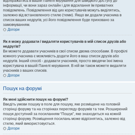
відображатись в вашій Панелі керування для швидкого доступу до
інформації, чи вони зараз онлайн і для відсилання їм приватних
повідомлень. Повідомлення від цих користувачів можуть виділятись,
залежно від встановленого стилю (теми). Якщо ви додали учасника в
список ваших недругів, усі його повідомлення буде приховано за
замовчуванням.
Догори
Як я можу додавати / видаляти користувачів в мій список друзів або
недругів?
Ви можете додавати учасників в свої списки двома способами. В профілі
кожного учасника є можливість додати його в ваш список друзів або
недругів. Інший спосіб - додавати учасників, просто вводячи їхні імена
користувача в вашій Панелі керування. В ній ви також можете видаляти
учасників з ваших списків.
Догори
Пошук на форумі
Як мені здійснити пошук на форумі?
Введіть умови пошуку в поле для пошуку, яке розміщене на головній
сторінці форуму та на сторінках перегляду форумів та тем. Розширений
пошук доступний за посиланням “Пошук”, яке знаходиться на кожній
сторінці форуму. Розміщення посилань може відрізнятись, залежно від
стилю, який використовується.
Догори