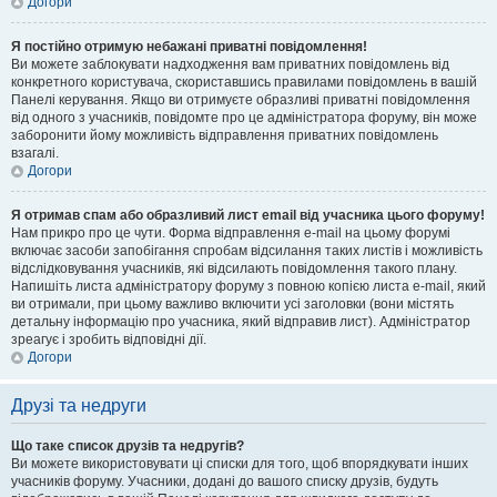
Догори
Я постійно отримую небажані приватні повідомлення!
Ви можете заблокувати надходження вам приватних повідомлень від
конкретного користувача, скориставшись правилами повідомлень в вашій
Панелі керування. Якщо ви отримуєте образливі приватні повідомлення
від одного з учасників, повідомте про це адміністратора форуму, він може
заборонити йому можливість відправлення приватних повідомлень
взагалі.
Догори
Я отримав спам або образливий лист email від учасника цього форуму!
Нам прикро про це чути. Форма відправлення e-mail на цьому форумі
включає засоби запобігання спробам відсилання таких листів і можливість
відслідковування учасників, які відсилають повідомлення такого плану.
Напишіть листа адміністратору форуму з повною копією листа e-mail, який
ви отримали, при цьому важливо включити усі заголовки (вони містять
детальну інформацію про учасника, який відправив лист). Адміністратор
зреагує і зробить відповідні дії.
Догори
Друзі та недруги
Що таке список друзів та недругів?
Ви можете використовувати ці списки для того, щоб впорядкувати інших
учасників форуму. Учасники, додані до вашого списку друзів, будуть