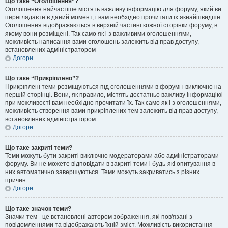
Що таке “Оголошення”?
Оголошення найчастіше містять важливу інформацію для форуму, який ви
переглядаєте в даний момент, і вам необхідно прочитати їх якнайшвидше.
Оголошення відображаються в верхній частині кожної сторінки форуму, в
якому вони розміщені. Так само як і з важливими оголошеннями,
можливість написання вами оголошень залежить від прав доступу,
встановлених адміністратором
Догори
Що таке “Прикріплено”?
Прикріплені теми розміщуються під оголошеннями в форумі і виключно на
першій сторінці. Вони, як правило, містять достатньо важливу інформаціюі
при можливості вам необхідно прочитати їх. Так само як і з оголошеннями,
можливість створення вами прикріплених тем залежить від прав доступу,
встановлених адміністратором.
Догори
Що таке закриті теми?
Теми можуть бути закриті виключно модераторами або адміністраторами
форуму. Ви не можете відповідати в закриті теми і будь-які опитування в
них автоматично завершуються. Теми можуть закриватись з різних
причин.
Догори
Що таке значок теми?
Значки тем - це встановлені автором зображення, які пов'язані з
повідомленнями та відображають їхній зміст. Можливість використання