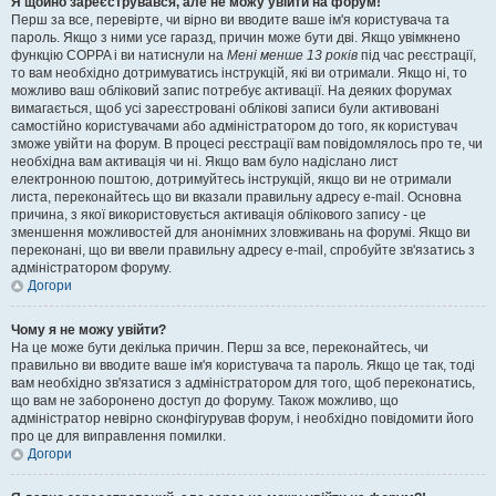
Я щойно зареєструвався, але не можу увійти на форум!
Перш за все, перевірте, чи вірно ви вводите ваше ім'я користувача та
пароль. Якщо з ними усе гаразд, причин може бути дві. Якщо увімкнено
функцію COPPA і ви натиснули на
Мені менше 13 років
під час реєстрації,
то вам необхідно дотримуватись інструкцій, які ви отримали. Якщо ні, то
можливо ваш обліковий запис потребує активації. На деяких форумах
вимагається, щоб усі зареєстровані облікові записи були активовані
самостійно користувачами або адміністратором до того, як користувач
зможе увійти на форум. В процесі реєстрації вам повідомлялось про те, чи
необхідна вам активація чи ні. Якщо вам було надіслано лист
електронною поштою, дотримуйтесь інструкцій, якщо ви не отримали
листа, переконайтесь що ви вказали правильну адресу e-mail. Основна
причина, з якої використовується активація облікового запису - це
зменшення можливостей для анонімних зловживань на форумі. Якщо ви
переконані, що ви ввели правильну адресу e-mail, спробуйте зв'язатись з
адміністратором форуму.
Догори
Чому я не можу увійти?
На це може бути декілька причин. Перш за все, переконайтесь, чи
правильно ви вводите ваше ім'я користувача та пароль. Якщо це так, тоді
вам необхідно зв'язатися з адміністратором для того, щоб переконатись,
що вам не заборонено доступ до форуму. Також можливо, що
адміністратор невірно сконфігурував форум, і необхідно повідомити його
про це для виправлення помилки.
Догори