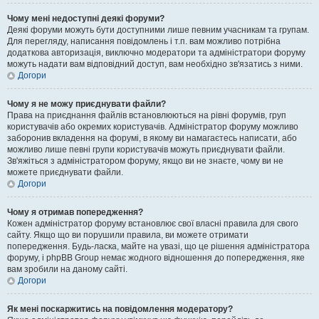
Чому мені недоступні деякі форуми?
Деякі форуми можуть бути доступними лише певним учасникам та групам.
Для перегляду, написання повідомлень і т.п. вам можливо потрібна
додаткова авторизація, виключно модератори та адміністратори форуму
можуть надати вам відповідний доступ, вам необхідно зв'язатись з ними.
Догори
Чому я не можу приєднувати файли?
Права на приєднання файлів встановлюються на рівні форумів, груп
користувачів або окремих користувачів. Адміністратор форуму можливо
заборонив вкладення на форумі, в якому ви намагаєтесь написати, або
можливо лише певні групи користувачів можуть приєднувати файли.
Зв'яжіться з адміністратором форуму, якщо ви не знаєте, чому ви не
можете приєднувати файли.
Догори
Чому я отримав попередження?
Кожен адміністратор форуму встановлює свої власні правила для свого
сайту. Якщо що ви порушили правила, ви можете отримати
попередження. Будь-ласка, майте на увазі, що це рішення адміністратора
форуму, і phpBB Group немає жодного відношення до попередження, яке
вам зробили на даному сайті.
Догори
Як мені поскаржитись на повідомлення модератору?