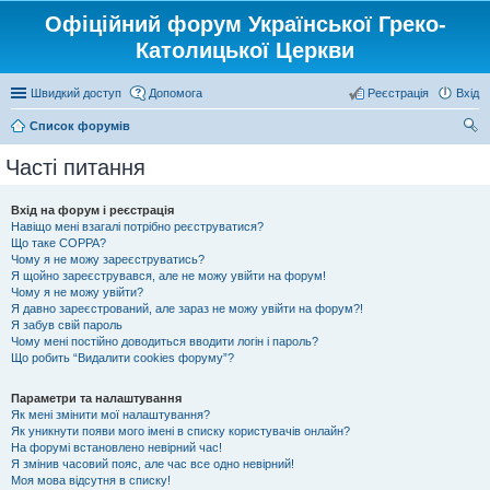
Офіційний форум Української Греко-
Католицької Церкви
Швидкий доступ
Допомога
Реєстрація
Вхід
Список форумів
ош
Часті питання
ук
Вхід на форум і реєстрація
Навіщо мені взагалі потрібно реєструватися?
Що таке COPPA?
Чому я не можу зареєструватись?
Я щойно зареєструвався, але не можу увійти на форум!
Чому я не можу увійти?
Я давно зареєстрований, але зараз не можу увійти на форум?!
Я забув свій пароль
Чому мені постійно доводиться вводити логін і пароль?
Що робить “Видалити cookies форуму”?
Параметри та налаштування
Як мені змінити мої налаштування?
Як уникнути появи мого імені в списку користувачів онлайн?
На форумі встановлено невірний час!
Я змінив часовий пояс, але час все одно невірний!
Моя мова відсутня в списку!