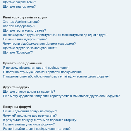
Що таке закриті теми?
Що таке значок теми?
Рівні користувачів та групи
Хто такі Адміністратори?
Хто такі Модератори?
Що таке групи користувачів?
Де знаходяться групи користувачів і як мені вступити до одної з груп?
Як мені стати лідером групи?
Чому групи відображаються різними кольорами?
Що таке “Група за замовчуванням”?
Що таке “Команда”?
Приватні повідомлення
Я не можу відсилати приватні повідомлення!
Я постійно отримую небажані приватні повідомлення!
Я отримав спам або образливий лист email від учасника цього форуму!
Друзі та недруги
Що таке список друзів та недругів?
Як я можу додавати / видаляти користувачів в мій список друзів або недругів?
Пошук на форумі
Як мені здійснити пошук на форумі?
Чому мій пошук не дає результатів?
В результаті пошуку я отримав порожню сторінку!
Як мені знайти учасників форуму?
Як мені знайти власні повідомлення та теми?