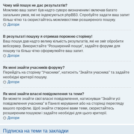
Чому мій пошук не дає результатів?
Можливо ваш запит був надто суворо визначеним і включав багато
загальних умов, які не індексуються phpBB3. Спробуйте задати ваш запит
більш чітко та скористайтесь можливостями розширеного пошуку.
Догори
В результаті пошуку я отримав порожню сторінку!
Ваш пошук дав надто велику кількість результатів, які не зміг обробити
вебсервер. Використайте “Розширений пошук”, задайте форуми для
пошуку та більш чітко сформулюйте ваш запит.
Догори
Як мені знайти учасників форуму?
Перейдіть на сторінку “Учасники”, натисніть “Знайти учасника” та задайте
необхідні критерії пошуку.
Догори
Як мені знайти власні повідомлення та теми?
Ви можете знайти свої власні повідомлення, натиснувши “Знайти усі
повідомлення учасника” в Панелі керування або на сторінці перегляду
вашого профілю. Щоб знайти створені вами теми, скористайтесь
розширеним пошуком і задайте необхідні для цього критерії.
Догори
Підписка на теми та закладки