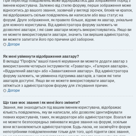
При перегляді повідомлень може відображатись два зображення поряд з
іменем користувача. Залежно від стилю форуму, перше зображення може
відноситись до вашого звання, зазвичай у вигляді зірочок, блоків чи крапок,
які відображають скільки повідомлень ви написали або ваш статус на
форумі. Друге зображення, як правило більше, відоме як аватар, унікальне
для кожного користувача. Від адміністратора форуму залежить чи
дозволені аватари, і які саме аватари можуть використовуватись. Якщо ви
не можете використовувати аватари, значить так вирішив адміністратор,
ви можете запитати його про причини цієї заборони.
Догори
Як мені увімкнути відображення аватару?
В вкладці "Профіль" вашої панелі керування ви можете додати аватар з
використанням чотирьох інструментів: «Граватар», «Галерея аватарів»,
«Віддалений аватар» або «Завантаження аватару». Від адміністратора
форуму залежить, чи увімкнена підтримка аватарів, а також які типи
аватарів доступні. Якщо ви не можете використовувати аватари,
зв'яжіться з адміністратором форуму для з'ясування причин.
Догори
Що таке моє звання і як мені його змінити?
Звання, яке знаходиться під вашим іменем користувача, відображає
кількість повідомлень, яку ви написали, або дозволяє ідентифікувати
певних користувачів, таких, як модератори або адміністратори. Взагалі ви
не можете безпосередньо змінювати жодне звання на форумі, оскільки
вони встановлюються адміністратором. Будь-ласка, не засмічуйте форум
непотрібними повідомленнями тільки для того, щоб підняти своє звання,