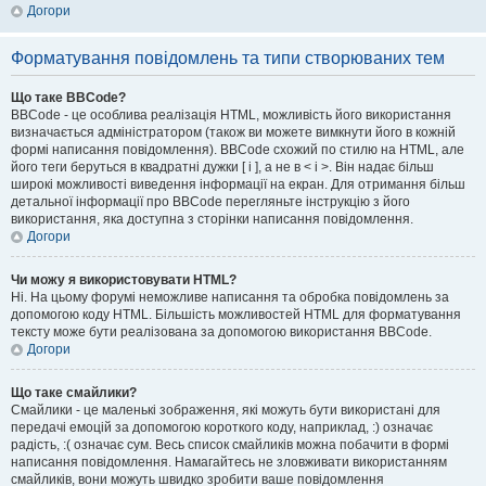
Догори
Форматування повідомлень та типи створюваних тем
Що таке BBCode?
BBCode - це особлива реалізація HTML, можливість його використання
визначається адміністратором (також ви можете вимкнути його в кожній
формі написання повідомлення). BBCode схожий по стилю на HTML, але
його теги беруться в квадратні дужки [ і ], а не в < і >. Він надає більш
широкі можливості виведення інформації на екран. Для отримання більш
детальної інформації про BBCode перегляньте інструкцію з його
використання, яка доступна з сторінки написання повідомлення.
Догори
Чи можу я використовувати HTML?
Ні. На цьому форумі неможливе написання та обробка повідомлень за
допомогою коду HTML. Більшість можливостей HTML для форматування
тексту може бути реалізована за допомогою використання BBCode.
Догори
Що таке смайлики?
Смайлики - це маленькі зображення, які можуть бути використані для
передачі емоцій за допомогою короткого коду, наприклад, :) означає
радість, :( означає сум. Весь список смайликів можна побачити в формі
написання повідомлення. Намагайтесь не зловживати використанням
смайликів, вони можуть швидко зробити ваше повідомлення