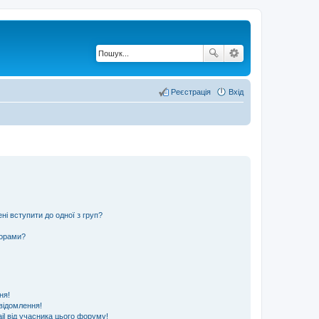
Реєстрація
Вхід
ні вступити до одної з груп?
ьорами?
ня!
відомлення!
l від учасника цього форуму!