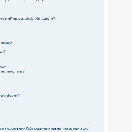
ів в мій список друзів або недругів?
торінку!
еми?
кою?
ь на певну тему?
ьому форумі?
ого використання і/або юридичних питань, пов'язаних з цим