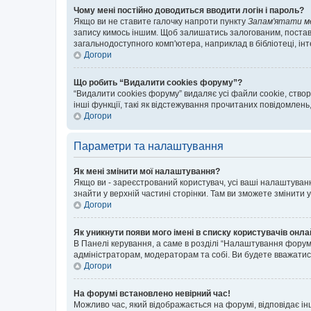
Чому мені постійно доводиться вводити логін і пароль?
Якщо ви не ставите галочку напроти пункту
Запам'ятати м
запису кимось іншим. Щоб залишатись залогованим, поставт
загальнодоступного комп'ютера, наприклад в бібліотеці, інт
Догори
Що робить “Видалити cookies форуму”?
“Видалити cookies форуму” видаляє усі файли cookie, ств
інші функції, такі як відстежування прочитаних повідомлень
Догори
Параметри та налаштування
Як мені змінити мої налаштування?
Якщо ви - зареєстрований користувач, усі ваші налаштуванн
знайти у верхній частині сторінки. Там ви зможете змінити
Догори
Як уникнути появи мого імені в списку користувачів онл
В Панелі керування, а саме в розділі “Налаштування форум
адміністраторам, модераторам та собі. Ви будете вважати
Догори
На форумі встановлено невірний час!
Можливо час, який відображається на форумі, відповідає ін