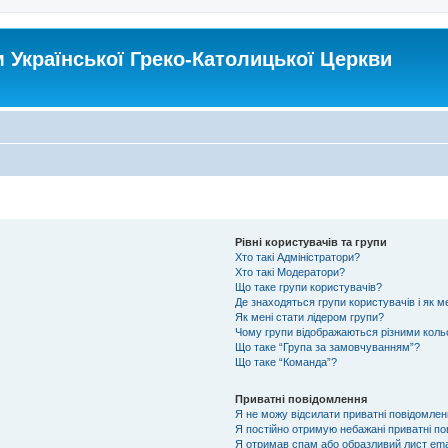
Української Греко-Католицької Церкви
Рівні користувачів та групи
Хто такі Адміністратори?
Хто такі Модератори?
Що таке групи користувачів?
Де знаходяться групи користувачів і як ме
Як мені стати лідером групи?
Чому групи відображаються різними кол
Що таке “Група за замовчуванням”?
Що таке “Команда”?
Приватні повідомлення
Я не можу відсилати приватні повідомлен
Я постійно отримую небажані приватні по
Я отримав спам або образливий лист emai