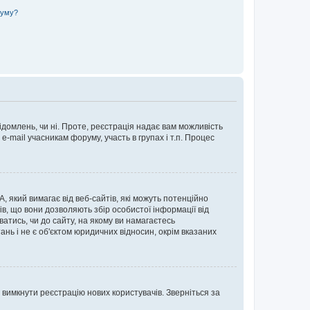
руму?
ідомлень, чи ні. Проте, реєстрація надає вам можливість
-mail учасникам форуму, участь в групах і т.п. Процес
А, який вимагає від веб-сайтів, які можуть потенційно
нів, що вони дозволяють збір особистої інформації від
ватись, чи до сайту, на якому ви намагаєтесь
ь і не є об'єктом юридичних відносин, окрім вказаних
 вимкнути реєстрацію нових користувачів. Зверніться за