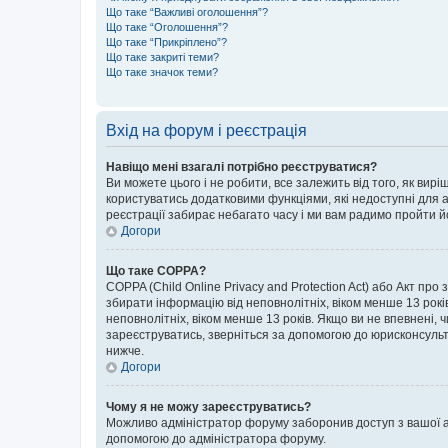
Що таке “Важливі оголошення”?
Що таке “Оголошення”?
Що таке “Прикріплено”?
Що таке закриті теми?
Що таке значок теми?
Вхід на форум і реєстрація
Навіщо мені взагалі потрібно реєструватися?
Ви можете цього і не робити, все залежить від того, як ви
користуватись додатковими функціями, які недоступні для ан
реєстрації забирає небагато часу і ми вам радимо пройти й
Догори
Що таке COPPA?
COPPA (Child Online Privacy and Protection Act) або Акт про
збирати інформацію від неповнолітніх, віком менше 13 років,
неповнолітніх, віком менше 13 років. Якщо ви не впевнені, 
зареєструватись, зверніться за допомогою до юрисконсульт
нижче.
Догори
Чому я не можу зареєструватись?
Можливо адміністратор форуму заборонив доступ з вашої адр
допомогою до адміністратора форуму.