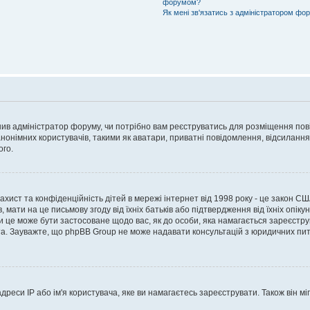
форумом?
Як мені зв'язатись з адміністратором фо
рішив адміністратор форуму, чи потрібно вам реєструватись для розміщення пов
онімних користувачів, такими як аватари, приватні повідомлення, відсилання e
ого.
 захист та конфіденційність дітей в мережі інтернет від 1998 року - це закон СШ
 мати на це письмову згоду від їхніх батьків або підтвердження від їхніх опіку
чи це може бути застосоване щодо вас, як до особи, яка намагається зареєстру
а. Зауважте, що phpBB Group не може надавати консультацій з юридичних питан
еси IP або ім'я користувача, яке ви намагаєтесь зареєструвати. Також він міг