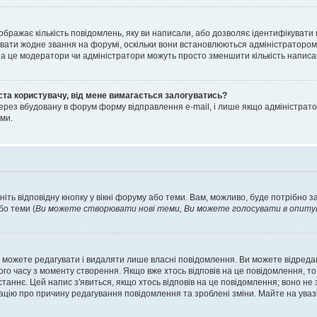
ображає кількість повідомлень, яку ви написали, або дозволяє ідентифікувати 
вати жодне звання на форумі, оскільки вони встановлюються адміністратором
 за це модератори чи адміністратори можуть просто зменшити кількість напис
ста користувачу, від мене вимагається залогуватись?
ерез вбудовану в форум форму відправлення e-mail, і лише якщо адміністрато
ми.
ніть відповідну кнопку у вікні форуму або теми. Вам, можливо, буде потрібно 
бо теми (
Ви можете створювати нові теми, Ви можете голосувати в опитува
 можете редагувати і видаляти лише власні повідомлення. Ви можете відред
о часу з моменту створення. Якщо вже хтось відповів на це повідомлення, то 
останнє. Цей напис з'явиться, якщо хтось відповів на це повідомлення; воно н
ацію про причину редагування повідомлення та зроблені зміни. Майте на уваз