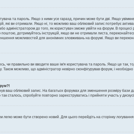
истувача та пароль. Якщо з ними усе гаразд, причин може бути дві. Якщо увімк
цій, які ви отримали. Якщо ні, то можливо ваш обліковий запис потребує актив
або адміністратором до того, як користувач зможе увійти на форум. В процесі 
ю поштою, дотримуйтесь інструкцій, якщо ви не отримали листа, переконайтес
 зменшення можливостей для анонімних зловживань на форумі. Якщо ви перекона
сь, чи правильно ви вводите ваше ім'я користувача та пароль. Якщо це так, то
 Також можливо, що адміністратор невірно сконфігурував форум, і необхідно
орум?!
ув ваш обліковий запис. На багатьох форумах для зменшення розміру бази да
 так сталось, спробуйте повторно зареєструватись і прийняти участь у дискусі
м легко може бути створено новий. Для цього перейдіть на сторінку логування