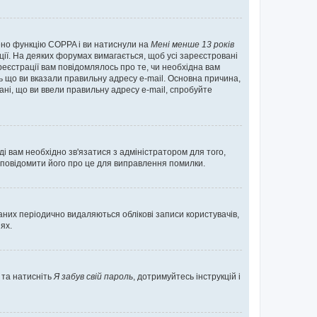
нено функцію COPPA і ви натиснули на
Мені менше 13 років
ації. На деяких форумах вимагається, щоб усі зареєстровані
реєстрації вам повідомлялось про те, чи необхідна вам
ь що ви вказали правильну адресу e-mail. Основна причина,
ні, що ви ввели правильну адресу e-mail, спробуйте
ді вам необхідно зв'язатися з адміністратором для того,
 повідомити його про це для виправлення помилки.
них періодично видаляються облікові записи користувачів,
ях.
 та натисніть
Я забув свій пароль
, дотримуйтесь інструкцій і