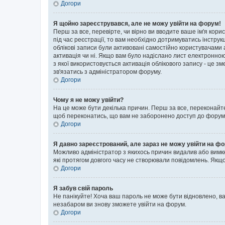
Догори
Я щойно зареєструвався, але не можу увійти на форум!
Перш за все, перевірте, чи вірно ви вводите ваше ім'я кор
під час реєстрації, то вам необхідно дотримуватись інструк
облікові записи були активовані самостійно користувачами 
активація чи ні. Якщо вам було надіслано лист електронно
з якої використовується активація облікового запису - це
зв'язатись з адміністратором форуму.
Догори
Чому я не можу увійти?
На це може бути декілька причин. Перш за все, переконайте
щоб переконатись, що вам не заборонено доступ до форуму.
Догори
Я давно зареєстрований, але зараз не можу увійти на ф
Можливо адміністратор з якихось причин видалив або вимкн
які протягом довгого часу не створювали повідомлень. Якщо
Догори
Я забув свій пароль
Не панікуйте! Хоча ваш пароль не може бути відновлено, ва
незабаром ви знову зможете увійти на форум.
Догори