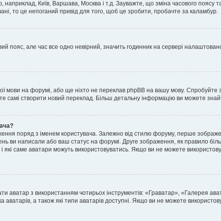
, наприклад, Київ, Варшава, Москва і т.д. Зауважте, що зміна часового поясу
ні, то це непоганий привід для того, щоб це зробити, пробачте за каламбур.
ий пояс, але час все одно невірний, значить годинник на сервері налаштовано
шої мови на форумі, або ще ніхто не переклав phpBB на вашу мову. Спробуйте 
ете самі створити новий переклад. Більш детальну інформацію ви можете знай
вача?
ення поряд з іменем користувача. Залежно від стилю форуму, перше зображен
млень ви написали або ваш статус на форумі. Друге зображення, як правило біл
і які саме аватари можуть використовуватись. Якщо ви не можете використову
ати аватар з використанням чотирьох інструментів: «Граватар», «Галерея ав
а аватарів, а також які типи аватарів доступні. Якщо ви не можете використо