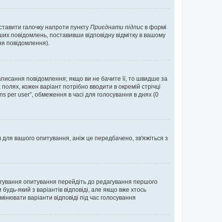
оставити галочку напроти пункту
Приєднати підпис
в формі
их повідомлень, поставивши відповідну відмітку в вашому
я повідомлення).
исання повідомлення; якщо ви не бачите її, то швидше за
 полях, кожен варіант потрібно вводити в окремій стрічці
ons per user”, обмеження в часі для голосування в днях (0
в для вашого опитування, аніж це передбачено, зв'яжіться з
агування опитування перейдіть до редагування першого
удь-який з варіантів відповіді, але якщо вже хтось
інювати варіанти відповіді під час голосування