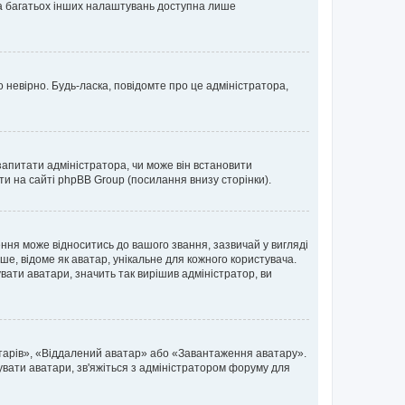
 та багатьох інших налаштувань доступна лише
 невірно. Будь-ласка, повідомте про це адміністратора,
запитати адміністратора, чи може він встановити
ти на сайті phpBB Group (посилання внизу сторінки).
ня може відноситись до вашого звання, зазвичай у вигляді
ьше, відоме як аватар, унікальне для кожного користувача.
вати аватари, значить так вирішив адміністратор, ви
атарів», «Віддалений аватар» або «Завантаження аватару».
вувати аватари, зв'яжіться з адміністратором форуму для