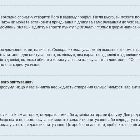
еобхідно спочатку створити його в вашому профілі. Після цього, ви можете п
Також ви можете встановити приєднання підпису за замовчуванням до усіх ваш
ідомлень, знявши відмітку напроти пункту
Приєднати підпис
в формі написанн
повідомлення теми, натисніть
Створити опитування
під основною формою нап
ть питання для опитування та, як мінімум, два варіанти відповіді в відповідних
тів відповіді, які може обирати користувачі при голосуванні за допомогою “Opti
 голосів користувачами.
свого опитування?
оруму. Якщо у вас виникла необхідність створення більшої кількості варіанті
ись лише їхнім автором, модераторами або адміністраторами форуму. Для ред
Якщо ніхто не проголосував ви можете видалити опитування або відредагувати б
дагувати та видаляти опитування. Це зроблено для того, щоб ніхто не зміг зм