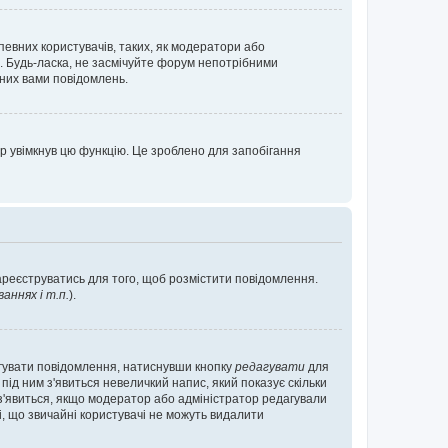
певних користувачів, таких, як модератори або
. Будь-ласка, не засмічуйте форум непотрібними
аних вами повідомлень.
р увімкнув цю функцію. Це зроблено для запобігання
зареєструватись для того, щоб розмістити повідомлення.
ннях і т.п.
).
агувати повідомлення, натиснувши кнопку
редагувати
для
під ним з'явиться невеличкий напис, який показує скільки
е з'явиться, якщо модератор або адміністратор редагували
і, що звичайні користувачі не можуть видалити