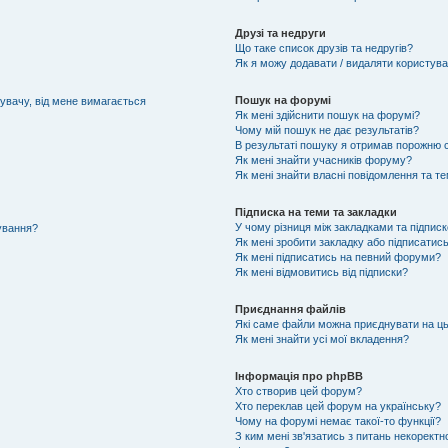
Друзі та недруги
Що таке список друзів та недругів?
Як я можу додавати / видаляти користувач
Пошук на форумі
тувачу, від мене вимагається
Як мені здійснити пошук на форумі?
Чому мій пошук не дає результатів?
В результаті пошуку я отримав порожню с
Як мені знайти учасників форуму?
Як мені знайти власні повідомлення та т
Підписка на теми та закладки
У чому різниця між закладками та підпис
тування?
Як мені зробити закладку або підписатис
Як мені підписатись на певний форуми?
Як мені відмовитись від підписки?
Приєднання файлів
Які саме файли можна приєднувати на ц
Як мені знайти усі мої вкладення?
Інформація про phpBB
Хто створив цей форум?
Хто переклав цей форум на українську?
Чому на форумі немає такої-то функції?
З ким мені зв'язатись з питань некоректн