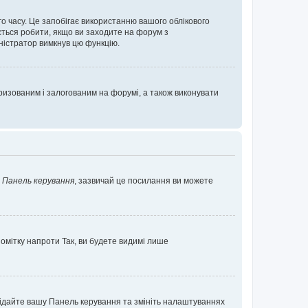
о часу. Це запобігає використанню вашого облікового
ється робити, якщо ви заходите на форум з
іністратор вимкнув цю функцію.
изованим і залогованим на форумі, а також виконувати
у
Панель керування
, зазвичай це посилання ви можете
помітку напроти
Так
, ви будете видимі лише
ідвідайте вашу Панель керування та змініть налаштуваннях