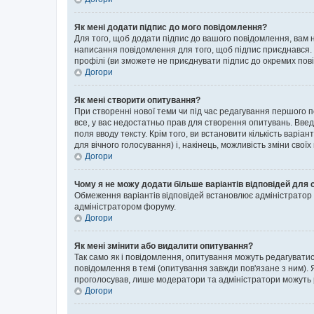
Як мені додати підпис до мого повідомлення?
Для того, щоб додати підпис до вашого повідомлення, вам н
написання повідомлення для того, щоб підпис приєднався. 
профілі (ви зможете не приєднувати підпис до окремих пов
Догори
Як мені створити опитування?
При створенні нової теми чи під час редагування першого 
все, у вас недостатньо прав для створення опитувань. Введі
поля вводу тексту. Крім того, ви встановити кількість варіан
для вічного голосування) і, накінець, можливість зміни своїх
Догори
Чому я не можу додати більше варіантів відповідей для 
Обмеження варіантів відповідей встановлює адміністратор ф
адміністратором форуму.
Догори
Як мені змінити або видалити опитування?
Так само як і повідомлення, опитування можуть редагуват
повідомлення в темі (опитування завжди пов'язане з ним). 
проголосував, лише модератори та адміністратори можуть ре
Догори