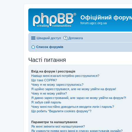
Офіційний форум 
forum.ugcc.org.ua
Швидкий доступ
Допомога
Список форумів
Часті питання
Вхід на форум і реєстрація
Навіщо мені взагалі потрібно реєструватися?
Що таке COPPA?
Чому я не можу зареєструватись?
Я щойно зареєструвався, але не можу увійти на форум!
Чому я не можу увійти?
Я давно зареєстрований, але зараз не можу увійти на форум?!
Я забув свій пароль
Чому мені постійно доводиться вводити логін і пароль?
Що робить “Видалити cookies форуму”?
Параметри та налаштування
Як мені змінити мої налаштування?
Як уникнути появи мого імені в списку користувачів онлайн?