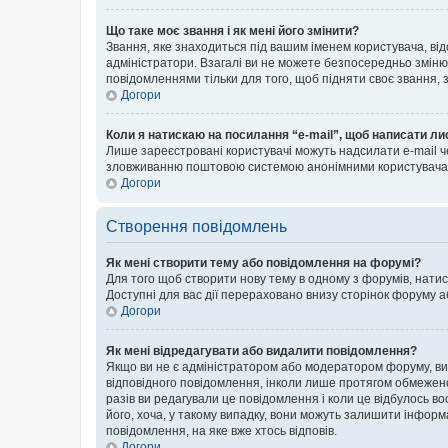
Що таке моє звання і як мені його змінити?
Звання, яке знаходиться під вашим іменем користувача, від
адміністратори. Взагалі ви не можете безпосередньо зміню
повідомленнями тільки для того, щоб підняти своє звання,
Догори
Коли я натискаю на посилання “e-mail”, щоб написати ли
Лише зареєстровані користувачі можуть надсилати e-mail ч
зловживанню поштовою системою анонімними користувача
Догори
Створення повідомлень
Як мені створити тему або повідомлення на форумі?
Для того щоб створити нову тему в одному з форумів, натис
Доступні для вас дії перераховано внизу сторінок форуму а
Догори
Як мені відредагувати або видалити повідомлення?
Якщо ви не є адміністратором або модератором форуму, ви
відповідного повідомлення, інколи лише протягом обмеженог
разів ви редагували це повідомлення і коли це відбулось в
його, хоча, у такому випадку, вони можуть залишити інформ
повідомлення, на яке вже хтось відповів.
Догори