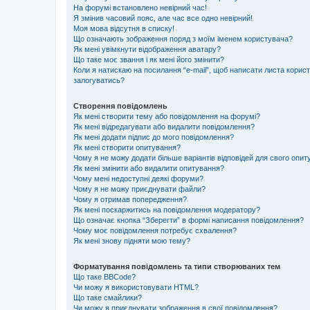
На форумі встановлено невірний час!
Я змінив часовий пояс, але час все одно невірний!
Моя мова відсутня в списку!
Що означають зображення поряд з моїм іменем користувача?
Як мені увімкнути відображення аватару?
Що таке моє звання і як мені його змінити?
Коли я натискаю на посилання “e-mail”, щоб написати листа корис
залогуватись?
Створення повідомлень
Як мені створити тему або повідомлення на форумі?
Як мені відредагувати або видалити повідомлення?
Як мені додати підпис до мого повідомлення?
Як мені створити опитування?
Чому я не можу додати більше варіантів відповідей для свого опи
Як мені змінити або видалити опитування?
Чому мені недоступні деякі форуми?
Чому я не можу приєднувати файли?
Чому я отримав попередження?
Як мені поскаржитись на повідомлення модератору?
Що означає кнопка “Зберегти” в формі написання повідомлення?
Чому моє повідомлення потребує схвалення?
Як мені знову підняти мою тему?
Форматування повідомлень та типи створюваних тем
Що таке BBCode?
Чи можу я використовувати HTML?
Що таке смайлики?
Чи можу я приєднувати зображення в свої повідомлення?