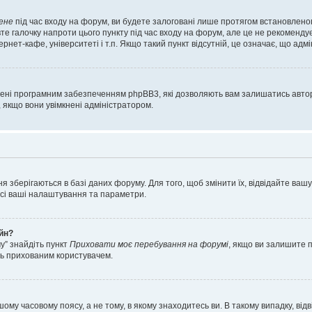
ене
під час входу на форум, ви будете залоговані лише протягом встановленог
е галочку напроти цього пункту під час входу на форум, але це не рекоменду
ернет-кафе, університеті і т.п. Якщо такий пункт відсутній, це означає, що адм
орені програмним забезпеченням phpBB3, які дозволяють вам залишатись автор
, якщо вони увімкнені адміністратором.
я зберігаються в базі даних форуму. Для того, щоб змінити їх, відвідайте ваш
 усі ваші налаштування та параметри.
айн?
у” знайдіть пункт
Приховати моє перебування на форумі
, якщо ви залишите 
сь прихованим користувачем.
шому часовому поясу, а не тому, в якому знаходитесь ви. В такому випадку, в