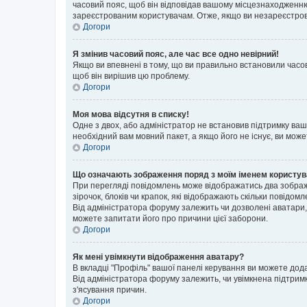
часовий пояс, щоб він відповідав вашому місцезнаходженню
зареєстрованим користувачам. Отже, якщо ви незареєстрова
Догори
Я змінив часовий пояс, але час все одно невірний!
Якщо ви впевнені в тому, що ви правильно встановили часов
щоб він вирішив цю проблему.
Догори
Моя мова відсутня в списку!
Одне з двох, або адміністратор не встановив підтримку ва
необхідний вам мовний пакет, а якщо його не існує, ви мож
Догори
Що означають зображення поряд з моїм іменем користу
При перегляді повідомлень може відображатись два зображ
зірочок, блоків чи крапок, які відображають скільки повідо
Від адміністратора форуму залежить чи дозволені аватари, 
можете запитати його про причини цієї заборони.
Догори
Як мені увімкнути відображення аватару?
В вкладці "Профіль" вашої панелі керування ви можете дод
Від адміністратора форуму залежить, чи увімкнена підтримк
з'ясування причин.
Догори