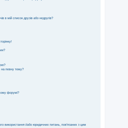
ів в мій список друзів або недругів?
торінку!
еми?
кою?
ь на певну тему?
ьому форумі?
ого використання і/або юридичних питань, пов'язаних з цим