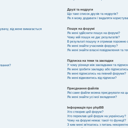
Друзі та недруги
Що таке список друзів та недругів?
Як я можу додавати / видаляти користувач
Пошук на форумі
тувачу, від мене вимагається
Як мені здійснити пошук на форумі?
Чому мій пошук не дає результатів?
В результаті пошуку я отримав порожню с
Як мені знайти учасників форуму?
Як мені знайти власні повідомлення та т
Підписка на теми та закладки
У чому різниця між закладками та підпис
тування?
Як мені зробити закладку або підписатис
Як мені підписатись на певний форуми?
Як мені відмовитись від підписки?
Приєднання файлів
Які саме файли можна приєднувати на ц
Як мені знайти усі мої вкладення?
Інформація про phpBB
Хто створив цей форум?
Хто переклав цей форум на українську?
Чому на форумі немає такої-то функції?
З ким мені зв'язатись з питань некоректн