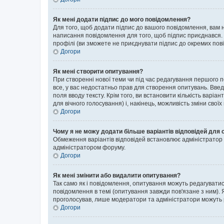
Як мені додати підпис до мого повідомлення?
Для того, щоб додати підпис до вашого повідомлення, вам н
написання повідомлення для того, щоб підпис приєднався. 
профілі (ви зможете не приєднувати підпис до окремих пов
Догори
Як мені створити опитування?
При створенні нової теми чи під час редагування першого 
все, у вас недостатньо прав для створення опитувань. Введі
поля вводу тексту. Крім того, ви встановити кількість варіан
для вічного голосування) і, накінець, можливість зміни своїх
Догори
Чому я не можу додати більше варіантів відповідей для 
Обмеження варіантів відповідей встановлює адміністратор ф
адміністратором форуму.
Догори
Як мені змінити або видалити опитування?
Так само як і повідомлення, опитування можуть редагуват
повідомлення в темі (опитування завжди пов'язане з ним). 
проголосував, лише модератори та адміністратори можуть ре
Догори