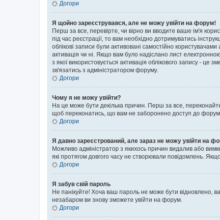
Догори
Я щойно зареєструвався, але не можу увійти на форум!
Перш за все, перевірте, чи вірно ви вводите ваше ім'я кор
під час реєстрації, то вам необхідно дотримуватись інструк
облікові записи були активовані самостійно користувачами 
активація чи ні. Якщо вам було надіслано лист електронно
з якої використовується активація облікового запису - це
зв'язатись з адміністратором форуму.
Догори
Чому я не можу увійти?
На це може бути декілька причин. Перш за все, переконайте
щоб переконатись, що вам не заборонено доступ до форуму.
Догори
Я давно зареєстрований, але зараз не можу увійти на ф
Можливо адміністратор з якихось причин видалив або вимкн
які протягом довгого часу не створювали повідомлень. Якщо
Догори
Я забув свій пароль
Не панікуйте! Хоча ваш пароль не може бути відновлено, ва
незабаром ви знову зможете увійти на форум.
Догори