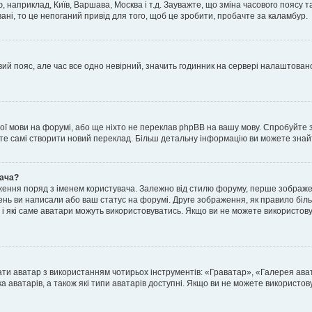
, наприклад, Київ, Варшава, Москва і т.д. Зауважте, що зміна часового поясу
ні, то це непоганий привід для того, щоб це зробити, пробачте за каламбур.
ий пояс, але час все одно невірний, значить годинник на сервері налаштовано
шої мови на форумі, або ще ніхто не переклав phpBB на вашу мову. Спробуйте 
ете самі створити новий переклад. Більш детальну інформацію ви можете знай
вача?
ення поряд з іменем користувача. Залежно від стилю форуму, перше зображен
млень ви написали або ваш статус на форумі. Друге зображення, як правило біл
і які саме аватари можуть використовуватись. Якщо ви не можете використову
ати аватар з використанням чотирьох інструментів: «Граватар», «Галерея ав
а аватарів, а також які типи аватарів доступні. Якщо ви не можете використо