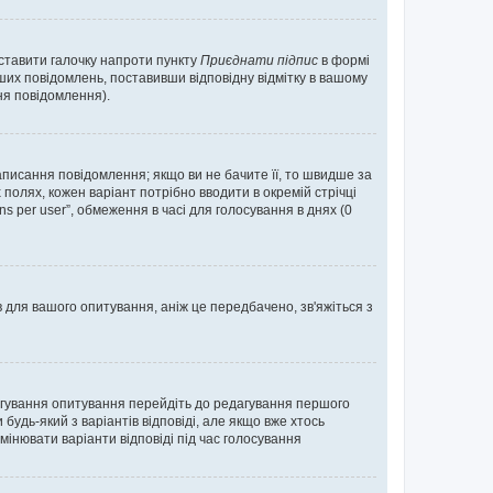
оставити галочку напроти пункту
Приєднати підпис
в формі
их повідомлень, поставивши відповідну відмітку в вашому
я повідомлення).
исання повідомлення; якщо ви не бачите її, то швидше за
 полях, кожен варіант потрібно вводити в окремій стрічці
ons per user”, обмеження в часі для голосування в днях (0
в для вашого опитування, аніж це передбачено, зв'яжіться з
агування опитування перейдіть до редагування першого
удь-який з варіантів відповіді, але якщо вже хтось
інювати варіанти відповіді під час голосування