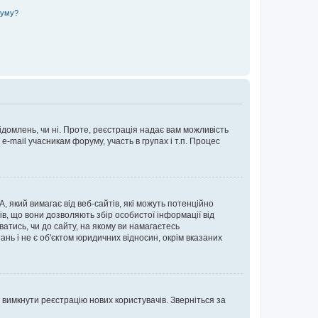
руму?
ідомлень, чи ні. Проте, реєстрація надає вам можливість
-mail учасникам форуму, участь в групах і т.п. Процес
А, який вимагає від веб-сайтів, які можуть потенційно
нів, що вони дозволяють збір особистої інформації від
ватись, чи до сайту, на якому ви намагаєтесь
ь і не є об'єктом юридичних відносин, окрім вказаних
 вимкнути реєстрацію нових користувачів. Зверніться за