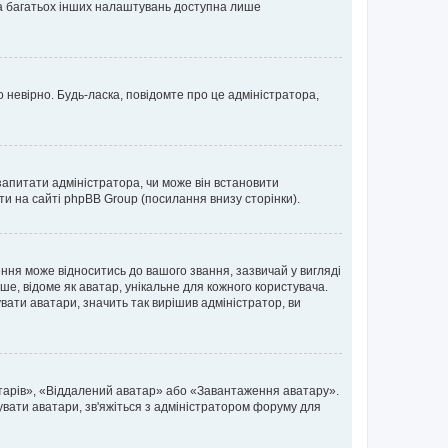
 та багатьох інших налаштувань доступна лише
 невірно. Будь-ласка, повідомте про це адміністратора,
запитати адміністратора, чи може він встановити
ти на сайті phpBB Group (посилання внизу сторінки).
ня може відноситись до вашого звання, зазвичай у вигляді
ьше, відоме як аватар, унікальне для кожного користувача.
вати аватари, значить так вирішив адміністратор, ви
атарів», «Віддалений аватар» або «Завантаження аватару».
вувати аватари, зв'яжіться з адміністратором форуму для