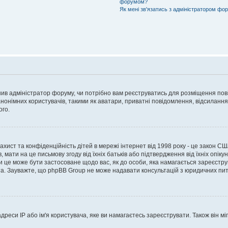
форумом?
Як мені зв'язатись з адміністратором фо
рішив адміністратор форуму, чи потрібно вам реєструватись для розміщення пов
онімних користувачів, такими як аватари, приватні повідомлення, відсилання e
ого.
 захист та конфіденційність дітей в мережі інтернет від 1998 року - це закон СШ
 мати на це письмову згоду від їхніх батьків або підтвердження від їхніх опіку
чи це може бути застосоване щодо вас, як до особи, яка намагається зареєстру
а. Зауважте, що phpBB Group не може надавати консультацій з юридичних питан
еси IP або ім'я користувача, яке ви намагаєтесь зареєструвати. Також він міг