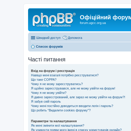
Офіційний форум 
forum.ugcc.org.ua
Швидкий доступ
Допомога
Список форумів
Часті питання
Вхід на форум і реєстрація
Навіщо мені взагалі потрібно реєструватися?
Що таке COPPA?
Чому я не можу зареєструватись?
Я щойно зареєструвався, але не можу увійти на форум!
Чому я не можу увійти?
Я давно зареєстрований, але зараз не можу увійти на форум?!
Я забув свій пароль
Чому мені постійно доводиться вводити логін і пароль?
Що робить “Видалити cookies форуму”?
Параметри та налаштування
Як мені змінити мої налаштування?
Як уникнути появи мого імені в списку користувачів онлайн?