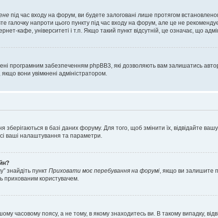
ене
під час входу на форум, ви будете залоговані лише протягом встановленог
е галочку напроти цього пункту під час входу на форум, але це не рекоменду
ернет-кафе, університеті і т.п. Якщо такий пункт відсутній, це означає, що адм
орені програмним забезпеченням phpBB3, які дозволяють вам залишатись автор
, якщо вони увімкнені адміністратором.
я зберігаються в базі даних форуму. Для того, щоб змінити їх, відвідайте ваш
 усі ваші налаштування та параметри.
айн?
у” знайдіть пункт
Приховати моє перебування на форумі
, якщо ви залишите 
сь прихованим користувачем.
шому часовому поясу, а не тому, в якому знаходитесь ви. В такому випадку, в