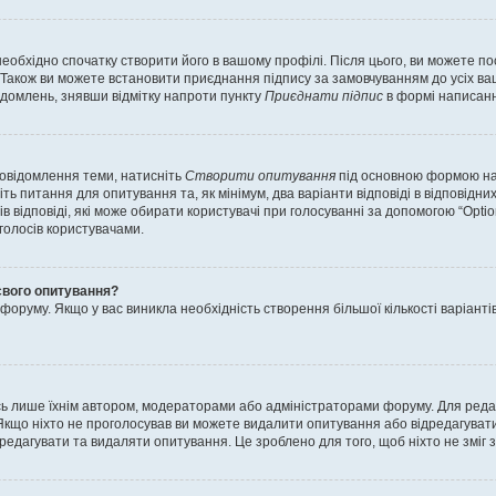
еобхідно спочатку створити його в вашому профілі. Після цього, ви можете п
Також ви можете встановити приєднання підпису за замовчуванням до усіх ваш
ідомлень, знявши відмітку напроти пункту
Приєднати підпис
в формі написанн
повідомлення теми, натисніть
Створити опитування
під основною формою нап
ть питання для опитування та, як мінімум, два варіанти відповіді в відповідних
тів відповіді, які може обирати користувачі при голосуванні за допомогою “Opti
 голосів користувачами.
свого опитування?
оруму. Якщо у вас виникла необхідність створення більшої кількості варіанті
ись лише їхнім автором, модераторами або адміністраторами форуму. Для ред
Якщо ніхто не проголосував ви можете видалити опитування або відредагувати б
дагувати та видаляти опитування. Це зроблено для того, щоб ніхто не зміг зм