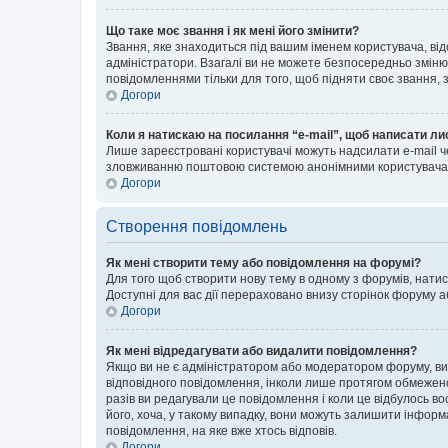
Що таке моє звання і як мені його змінити?
Звання, яке знаходиться під вашим іменем користувача, від
адміністратори. Взагалі ви не можете безпосередньо зміню
повідомленнями тільки для того, щоб підняти своє звання,
Догори
Коли я натискаю на посилання “e-mail”, щоб написати ли
Лише зареєстровані користувачі можуть надсилати e-mail ч
зловживанню поштовою системою анонімними користувача
Догори
Створення повідомлень
Як мені створити тему або повідомлення на форумі?
Для того щоб створити нову тему в одному з форумів, натис
Доступні для вас дії перераховано внизу сторінок форуму а
Догори
Як мені відредагувати або видалити повідомлення?
Якщо ви не є адміністратором або модератором форуму, ви
відповідного повідомлення, інколи лише протягом обмеженог
разів ви редагували це повідомлення і коли це відбулось в
його, хоча, у такому випадку, вони можуть залишити інформ
повідомлення, на яке вже хтось відповів.
Догори