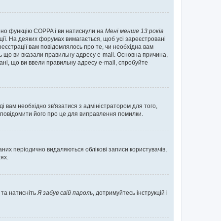
нено функцію COPPA і ви натиснули на
Мені менше 13 років
ації. На деяких форумах вимагається, щоб усі зареєстровані
реєстрації вам повідомлялось про те, чи необхідна вам
ь що ви вказали правильну адресу e-mail. Основна причина,
ні, що ви ввели правильну адресу e-mail, спробуйте
ді вам необхідно зв'язатися з адміністратором для того,
 повідомити його про це для виправлення помилки.
них періодично видаляються облікові записи користувачів,
ях.
 та натисніть
Я забув свій пароль
, дотримуйтесь інструкцій і