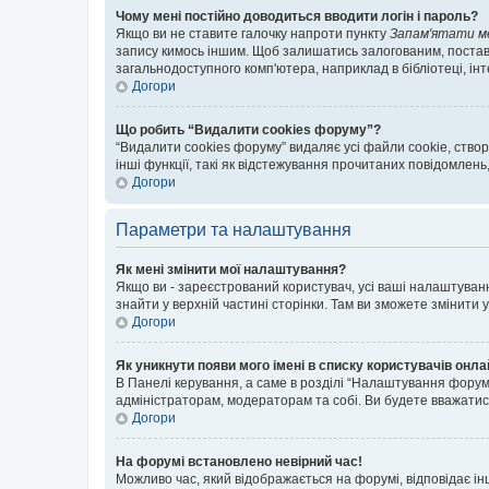
Чому мені постійно доводиться вводити логін і пароль?
Якщо ви не ставите галочку напроти пункту
Запам'ятати м
запису кимось іншим. Щоб залишатись залогованим, поставт
загальнодоступного комп'ютера, наприклад в бібліотеці, інт
Догори
Що робить “Видалити cookies форуму”?
“Видалити cookies форуму” видаляє усі файли cookie, ств
інші функції, такі як відстежування прочитаних повідомлень
Догори
Параметри та налаштування
Як мені змінити мої налаштування?
Якщо ви - зареєстрований користувач, усі ваші налаштуванн
знайти у верхній частині сторінки. Там ви зможете змінити
Догори
Як уникнути появи мого імені в списку користувачів онл
В Панелі керування, а саме в розділі “Налаштування форум
адміністраторам, модераторам та собі. Ви будете вважати
Догори
На форумі встановлено невірний час!
Можливо час, який відображається на форумі, відповідає ін