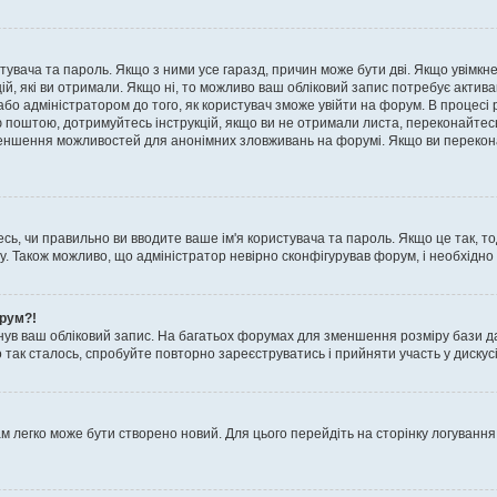
истувача та пароль. Якщо з ними усе гаразд, причин може бути дві. Якщо увімк
цій, які ви отримали. Якщо ні, то можливо ваш обліковий запис потребує актив
або адміністратором до того, як користувач зможе увійти на форум. В процесі 
ю поштою, дотримуйтесь інструкцій, якщо ви не отримали листа, переконайтес
 зменшення можливостей для анонімних зловживань на форумі. Якщо ви перекона
сь, чи правильно ви вводите ваше ім'я користувача та пароль. Якщо це так, то
 Також можливо, що адміністратор невірно сконфігурував форум, і необхідно
орум?!
ув ваш обліковий запис. На багатьох форумах для зменшення розміру бази да
 так сталось, спробуйте повторно зареєструватись і прийняти участь у дискусі
м легко може бути створено новий. Для цього перейдіть на сторінку логування