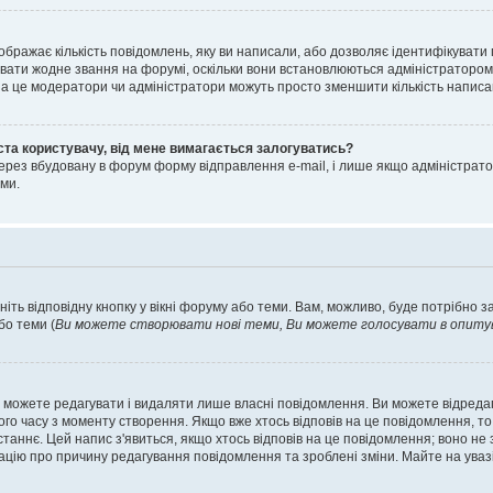
ображає кількість повідомлень, яку ви написали, або дозволяє ідентифікувати 
вати жодне звання на форумі, оскільки вони встановлюються адміністратором
 за це модератори чи адміністратори можуть просто зменшити кількість напис
ста користувачу, від мене вимагається залогуватись?
ерез вбудовану в форум форму відправлення e-mail, і лише якщо адміністрато
ми.
ніть відповідну кнопку у вікні форуму або теми. Вам, можливо, буде потрібно 
бо теми (
Ви можете створювати нові теми, Ви можете голосувати в опитува
 можете редагувати і видаляти лише власні повідомлення. Ви можете відред
о часу з моменту створення. Якщо вже хтось відповів на це повідомлення, то 
останнє. Цей напис з'явиться, якщо хтось відповів на це повідомлення; воно н
ацію про причину редагування повідомлення та зроблені зміни. Майте на уваз