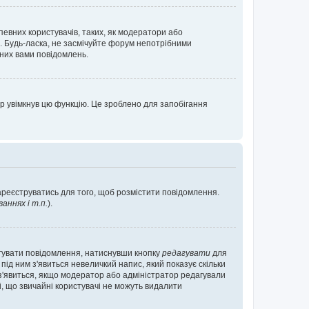
певних користувачів, таких, як модератори або
. Будь-ласка, не засмічуйте форум непотрібними
аних вами повідомлень.
р увімкнув цю функцію. Це зроблено для запобігання
зареєструватись для того, щоб розмістити повідомлення.
ннях і т.п.
).
агувати повідомлення, натиснувши кнопку
редагувати
для
під ним з'явиться невеличкий напис, який показує скільки
е з'явиться, якщо модератор або адміністратор редагували
і, що звичайні користувачі не можуть видалити