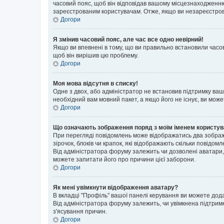
часовий пояс, щоб він відповідав вашому місцезнаходженню
зареєстрованим користувачам. Отже, якщо ви незареєстрова
Догори
Я змінив часовий пояс, але час все одно невірний!
Якщо ви впевнені в тому, що ви правильно встановили часов
щоб він вирішив цю проблему.
Догори
Моя мова відсутня в списку!
Одне з двох, або адміністратор не встановив підтримку ва
необхідний вам мовний пакет, а якщо його не існує, ви мож
Догори
Що означають зображення поряд з моїм іменем користу
При перегляді повідомлень може відображатись два зображ
зірочок, блоків чи крапок, які відображають скільки повідо
Від адміністратора форуму залежить чи дозволені аватари, 
можете запитати його про причини цієї заборони.
Догори
Як мені увімкнути відображення аватару?
В вкладці "Профіль" вашої панелі керування ви можете дод
Від адміністратора форуму залежить, чи увімкнена підтримк
з'ясування причин.
Догори