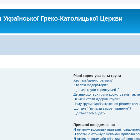
Української Греко-Католицької Церкви
Рівні користувачів та групи
Хто такі Адміністратори?
Хто такі Модератори?
Що таке групи користувачів?
Де знаходяться групи користувачів і як ме
Як мені стати лідером групи?
Чому групи відображаються різними кол
Що таке “Група за замовчуванням”?
Що таке “Команда”?
Приватні повідомлення
Я не можу відсилати приватні повідомлен
Я постійно отримую небажані приватні по
Я отримав спам або образливий лист emai