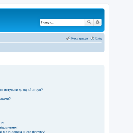
Реєстрація
Вхід
ні вступити до одної з груп?
ьорами?
ня!
відомлення!
l від учасника цього форуму!