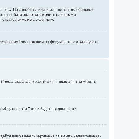
о часу. Це запобігає використанню вашого облікового
ється робити, якщо ви заходите на форум з
іністратор вимкнув цю функцію.
изованим і залогованим на форумі, а також виконувати
у
Панель керування
, зазвичай це посилання ви можете
помітку напроти
Так
, ви будете видимі лише
ідвідайте вашу Панель керування та змініть налаштуваннях