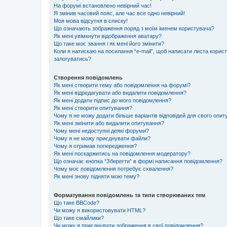
На форумі встановлено невірний час!
Я змінив часовий пояс, але час все одно невірний!
Моя мова відсутня в списку!
Що означають зображення поряд з моїм іменем користувача?
Як мені увімкнути відображення аватару?
Що таке моє звання і як мені його змінити?
Коли я натискаю на посилання “e-mail”, щоб написати листа корис
залогуватись?
Створення повідомлень
Як мені створити тему або повідомлення на форумі?
Як мені відредагувати або видалити повідомлення?
Як мені додати підпис до мого повідомлення?
Як мені створити опитування?
Чому я не можу додати більше варіантів відповідей для свого опи
Як мені змінити або видалити опитування?
Чому мені недоступні деякі форуми?
Чому я не можу приєднувати файли?
Чому я отримав попередження?
Як мені поскаржитись на повідомлення модератору?
Що означає кнопка “Зберегти” в формі написання повідомлення?
Чому моє повідомлення потребує схвалення?
Як мені знову підняти мою тему?
Форматування повідомлень та типи створюваних тем
Що таке BBCode?
Чи можу я використовувати HTML?
Що таке смайлики?
Чи можу я приєднувати зображення в свої повідомлення?