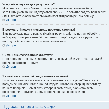
Чому мій пошук не дає результатів?
Можливо ваш запит був надто суворо визначеним і включав багато
загальних умов, які не індексуються phpBB3. Спробуйте задати ваш запит
більш чітко та скористайтесь можливостями розширеного пошуку.
Догори
В результаті пошуку я отримав порожню сторінку!
Ваш пошук дав надто велику кількість результатів, які не зміг обробити
вебсервер. Використайте “Розширений пошук”, задайте форуми для
пошуку та більш чітко сформулюйте ваш запит.
Догори
Як мені знайти учасників форуму?
Перейдіть на сторінку “Учасники”, натисніть “Знайти учасника” та задайте
необхідні критерії пошуку.
Догори
Як мені знайти власні повідомлення та теми?
Ви можете знайти свої власні повідомлення, натиснувши “Знайти усі
повідомлення учасника” в Панелі керування або на сторінці перегляду
вашого профілю. Щоб знайти створені вами теми, скористайтесь
розширеним пошуком і задайте необхідні для цього критерії.
Догори
Підписка на теми та закладки