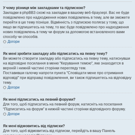
У чому різниця між закладками та підпискою?
Закладки в phpBB3 схожі на закладки в вашому веб-браузері. Вас не буде
повідомлено про надходження нових повідомлень в тему, але ви зможете
перейти в цю тему пізніше. Відмінність з підпискою полягає у тому, що
якщо ви підпишитесь на тему, то вас буде повідомлено про надходження
нових повідомлень в тему чи форум за допомогою встановленого вами
способу чи способів.
Догори
Як мені зробити закладку або підписатись на певну тему?
Ви можете створити закладку або підписатись на певну тему, натиснувши
на відповідне посилання в меню "Керування темою", яке знаходится в
верхній і нижній частині сторінки перегляду тем.
Поставивши галочку напроти пункта "Сповіщати мене про отримання
відповіді" при відправці повідомлення, ви також підпишетесь на відповідну
тему.
Догори
Як мені підписатись на певний форуми?
Для того, щоб підписатись на певний форум, натисніть на посилання
“Підписатись на форум” в нижній частині сторінки відповідного форуму.
Догори
Як мені відмовитись від підписки?
Для того, щоб відмовитись від підписки, перейдіть в вашу Панель