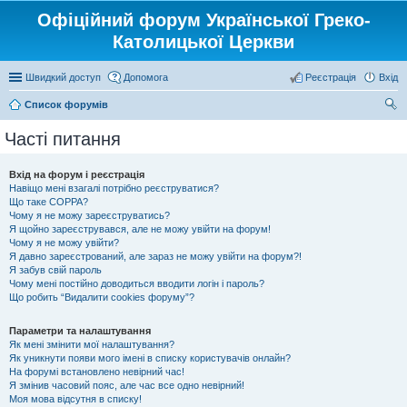
Офіційний форум Української Греко-
Католицької Церкви
Швидкий доступ
Допомога
Реєстрація
Вхід
Список форумів
ош
Часті питання
ук
Вхід на форум і реєстрація
Навіщо мені взагалі потрібно реєструватися?
Що таке COPPA?
Чому я не можу зареєструватись?
Я щойно зареєструвався, але не можу увійти на форум!
Чому я не можу увійти?
Я давно зареєстрований, але зараз не можу увійти на форум?!
Я забув свій пароль
Чому мені постійно доводиться вводити логін і пароль?
Що робить “Видалити cookies форуму”?
Параметри та налаштування
Як мені змінити мої налаштування?
Як уникнути появи мого імені в списку користувачів онлайн?
На форумі встановлено невірний час!
Я змінив часовий пояс, але час все одно невірний!
Моя мова відсутня в списку!