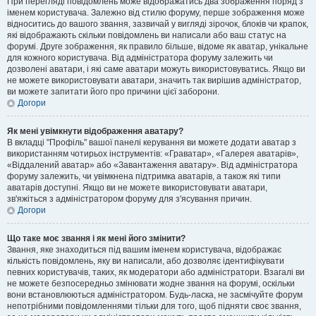
При перегляді повідомлень може відображатись два зображення поряд з
іменем користувача. Залежно від стилю форуму, перше зображення може
відноситись до вашого звання, зазвичай у вигляді зірочок, блоків чи крапок,
які відображають скільки повідомлень ви написали або ваш статус на
форумі. Друге зображення, як правило більше, відоме як аватар, унікальне
для кожного користувача. Від адміністратора форуму залежить чи
дозволені аватари, і які саме аватари можуть використовуватись. Якщо ви
не можете використовувати аватари, значить так вирішив адміністратор,
ви можете запитати його про причини цієї заборони.
Догори
Як мені увімкнути відображення аватару?
В вкладці "Профіль" вашої панелі керування ви можете додати аватар з
використанням чотирьох інструментів: «Граватар», «Галерея аватарів»,
«Віддалений аватар» або «Завантаження аватару». Від адміністратора
форуму залежить, чи увімкнена підтримка аватарів, а також які типи
аватарів доступні. Якщо ви не можете використовувати аватари,
зв'яжіться з адміністратором форуму для з'ясування причин.
Догори
Що таке моє звання і як мені його змінити?
Звання, яке знаходиться під вашим іменем користувача, відображає
кількість повідомлень, яку ви написали, або дозволяє ідентифікувати
певних користувачів, таких, як модератори або адміністратори. Взагалі ви
не можете безпосередньо змінювати жодне звання на форумі, оскільки
вони встановлюються адміністратором. Будь-ласка, не засмічуйте форум
непотрібними повідомленнями тільки для того, щоб підняти своє звання,