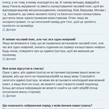
поясу, а не тому, в якому знаходитесь ви. В такому випадку, відвідайте
вашу Панель керування та змініть налаштуваннях часовий пояс, щоб він
відповідав вашому місцезнаходженню, наприклад, Київ, Варшава, Москва і
т.д. Зауважте, що зміна часового поясу та багатьох інших налаштувань
доступна лише зареєстрованим користувачам. Отже, якщо ви
незареєстровані, то це непоганий привід для того, щоб це зробити,
пробачте за каламбур.
Догори
Я змінив часовий пояс, але час все одно невірний!
Якщо ви впевнені в тому, що ви правильно встановили часовий пояс, але
час все одно невірний, значить годинник на сервері налаштовано невірно.
Будь-ласка, повідомте про це адміністратора, щоб він вирішив цю
проблему.
Догори
Моя мова відсутня в списку!
Одне з двох, або адміністратор не встановив підтримку вашої мови на
форумі, або ще ніхто не переклав phpBB на вашу мову. Спробуйте
запитати адміністратора, чи може він встановити необхідний вам мовний
пакет, а якщо його не існує, ви можете самі створити новий переклад.
Більш детальну інформацію ви можете знайти на сайті phpBB Group
(посилання внизу сторінки).
Догори
Що означають зображення поряд з моїм іменем користувача?