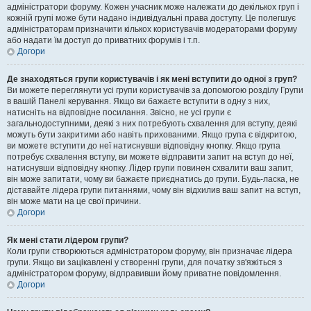
адміністратори форуму. Кожен учасник може належати до декількох груп і
кожній групі може бути надано індивідуальні права доступу. Це полегшує
адміністраторам призначити кількох користувачів модераторами форуму
або надати їм доступ до приватних форумів і т.п.
Догори
Де знаходяться групи користувачів і як мені вступити до одної з груп?
Ви можете переглянути усі групи користувачів за допомогою розділу Групи
в вашій Панелі керування. Якщо ви бажаєте вступити в одну з них,
натисніть на відповідне посилання. Звісно, не усі групи є
загальнодоступними, деякі з них потребують схвалення для вступу, деякі
можуть бути закритими або навіть прихованими. Якщо група є відкритою,
ви можете вступити до неї натиснувши відповідну кнопку. Якщо група
потребує схвалення вступу, ви можете відправити запит на вступ до неї,
натиснувши відповідну кнопку. Лідер групи повинен схвалити ваш запит,
він може запитати, чому ви бажаєте приєднатись до групи. Будь-ласка, не
діставайте лідера групи питаннями, чому він відхилив ваш запит на вступ,
він може мати на це свої причини.
Догори
Як мені стати лідером групи?
Коли групи створюються адміністратором форуму, він призначає лідера
групи. Якщо ви зацікавлені у створенні групи, для початку зв'яжіться з
адміністратором форуму, відправивши йому приватне повідомлення.
Догори