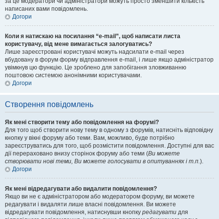
за це модератори чи адміністратори можуть просто зменшити кількість
написаних вами повідомлень.
Догори
Коли я натискаю на посилання “e-mail”, щоб написати листа
користувачу, від мене вимагається залогуватись?
Лише зареєстровані користувачі можуть надсилати e-mail через
вбудовану в форум форму відправлення e-mail, і лише якщо адміністратор
увімкнув цю функцію. Це зроблено для запобігання зловживанню
поштовою системою анонімними користувачами.
Догори
Створення повідомлень
Як мені створити тему або повідомлення на форумі?
Для того щоб створити нову тему в одному з форумів, натисніть відповідну
кнопку у вікні форуму або теми. Вам, можливо, буде потрібно
зареєструватись для того, щоб розмістити повідомлення. Доступні для вас
дії перераховано внизу сторінок форуму або теми (
Ви можете
створювати нові теми, Ви можете голосувати в опитуваннях і т.п.
).
Догори
Як мені відредагувати або видалити повідомлення?
Якщо ви не є адміністратором або модератором форуму, ви можете
редагувати і видаляти лише власні повідомлення. Ви можете
відредагувати повідомлення, натиснувши кнопку
редагувати
для