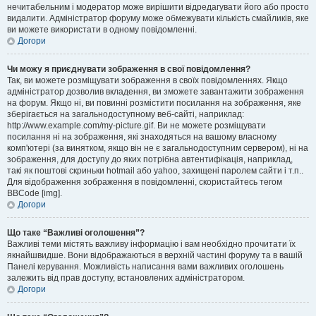
нечитабельним і модератор може вирішити відредагувати його або просто
видалити. Адміністратор форуму може обмежувати кількість смайликів, яке
ви можете використати в одному повідомленні.
Догори
Чи можу я приєднувати зображення в свої повідомлення?
Так, ви можете розміщувати зображення в своїх повідомленнях. Якщо
адміністратор дозволив вкладення, ви зможете завантажити зображення
на форум. Якщо ні, ви повинні розмістити посилання на зображення, яке
зберігається на загальнодоступному веб-сайті, наприклад:
http://www.example.com/my-picture.gif. Ви не можете розміщувати
посилання ні на зображення, які знаходяться на вашому власному
комп'ютері (за винятком, якщо він не є загальнодоступним сервером), ні на
зображення, для доступу до яких потрібна автентифікація, наприклад,
такі як поштові скриньки hotmail або yahoo, захищені паролем сайти і т.п..
Для відображення зображення в повідомленні, скористайтесь тегом
BBCode [img].
Догори
Що таке “Важливі оголошення”?
Важливі теми містять важливу інформацію і вам необхідно прочитати їх
якнайшвидше. Вони відображаються в верхній частині форуму та в вашій
Панелі керування. Можливість написання вами важливих оголошень
залежить від прав доступу, встановлених адміністратором.
Догори