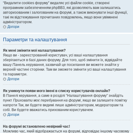
“Видалити cookies форуму” видаляє усі файли cookie, створені
програмним забезпеченням phpBB3, які дозволяють вам залишатись
авторизованим і залогованим на форумі, а також виконувати інші функції,
такі як відстежування прочитаних повідомлень, якщо вони увімкнені
адміністратором.
Догори
Параметри та налаштування
Як мені змінити мої налаштування?
Якщо ви - зареєстрований користувач, усі ваші налаштування
зберігаються в базі даних форуму. Для того, щоб змінити їх, відвідайте
вашу
Панель керування
, зазвичай це посилання ви можете знайти у
верхній частині сторінки. Там ви зможете змінити усі ваші налаштування
та параметри.
Догори
Як уникнути появи мого імені в списку користувачів онлайн?
В Панелі керування, а саме в розділі “Налаштування форуму” знайдіть
пункт
Приховати моє перебування на форумі
, якщо ви залишите помітку
напроти
Так
, ви будете видимі лише адміністраторам, модераторам та
собі. Ви будете вважатись прихованим користувачем.
Догори
На форумі встановлено невірний час!
Можливо час, який відображається на форумі, відповідає іншому часовому