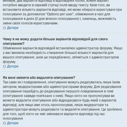
мінімум, два варіанти відповіді в відповідних полях, кожен варіант
потрібно вводити в окремій стрічці поля вводу тексту. Крім того, ви
встановити кількість варіантів відповіді, які може обирати користувачі при
голосуванні за допомогою “Options per user”, обмеження в часі для
голосування в днях (0 для вічного голосування) і, накінець, можливість
зміни своїх голосів користувачами.
Догори
Чому я не можу додати більше варіантів відповідей для свого
опитування?
Обмеження варіантів відповідей встановлює адміністратор форуму. Якщо
у вас виникла необхідність створення більшої кількості варіантів для
вашого опитування, аніж це передбачено, зв'яжіться з адміністратором
форуму.
Догори
Як мені змінити або видалити опитування?
Так само як і повідомлення, опитування можуть редагуватись лише їхнім
автором, модераторами або адміністраторами форуму. Для редагування
опитування перейдіть до редагування першого повідомлення в темі
(опитування завжди пов'язане з ним). Якщо ніхто не проголосував ви
можете видалити опитування або відредагувати будь-який з варіантів
відповіді, але якщо вже хтось проголосував, лише модератори та
адміністратори можуть редагувати та видаляти опитування. Це зроблено
для того, щоб ніхто не зміг змінювати варіанти відповіді під час
голосування
Догори