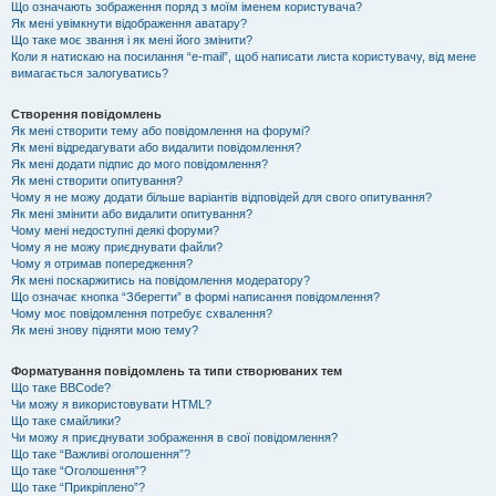
Що означають зображення поряд з моїм іменем користувача?
Як мені увімкнути відображення аватару?
Що таке моє звання і як мені його змінити?
Коли я натискаю на посилання “e-mail”, щоб написати листа користувачу, від мене
вимагається залогуватись?
Створення повідомлень
Як мені створити тему або повідомлення на форумі?
Як мені відредагувати або видалити повідомлення?
Як мені додати підпис до мого повідомлення?
Як мені створити опитування?
Чому я не можу додати більше варіантів відповідей для свого опитування?
Як мені змінити або видалити опитування?
Чому мені недоступні деякі форуми?
Чому я не можу приєднувати файли?
Чому я отримав попередження?
Як мені поскаржитись на повідомлення модератору?
Що означає кнопка “Зберегти” в формі написання повідомлення?
Чому моє повідомлення потребує схвалення?
Як мені знову підняти мою тему?
Форматування повідомлень та типи створюваних тем
Що таке BBCode?
Чи можу я використовувати HTML?
Що таке смайлики?
Чи можу я приєднувати зображення в свої повідомлення?
Що таке “Важливі оголошення”?
Що таке “Оголошення”?
Що таке “Прикріплено”?