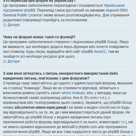
Хто переклав цей форум на українську?
Це програмне забезпечення перекладене і поширюється
Українською
підтримкою phpBB
. Переклад також доступний за умовами ліцензії GNU
General Public Licence і може вільно розповсюджуватись. Для отримання
додаткової інформації перейдіть за посиланням.
Догори
Чому на форумі немає такої-то функції?
Це програмне забезпечення створено і ліцензовано phpBB Group. Якщо
ви вважаєте, що необхідно додати якусь функцію або хочете повідомити
про помилку, будь-ласка, відвідайте веб-сайт phpBB
Area51
, там ви
знайдете усі необхідні ресурси для цього.
Догори
З ким мені зв'язатись з питань некоректного використання і/або
юридичних питань, пов'язаних з цим форумом?
З приводу скарг звертайтесь до одного з адміністраторів форуму, вказаних
на сторінці “Команда”. Якщо ви не отримаєте відповіді, зв'яжіться з
власником домену (зробіть запит
whois lookup
), або, у випадку, якщо це
безкоштовний сервіс (наприклад yahoo, free.fr, f2s.com і т.п.), з
керівництвом або техпідтримкою цього сервісу. Зауважте, що phpBB Group
немає
абсолютно ніякої юрисдикції
і не може в жоден спосіб нести будь-
яку відповідальність за те, як, де і ким використовується даний форум. Не
звертайтесь до phpBB Group з жодних юридичних питань (про
припинення роботи форуму, відповідальності за нього, коментарів і т.і.), які
не мають прямого відношення до вебсайту phpbb.com або програмного
забезпечення phpBB. Якщо ви все-таки надішлете листа до phpBB Group з