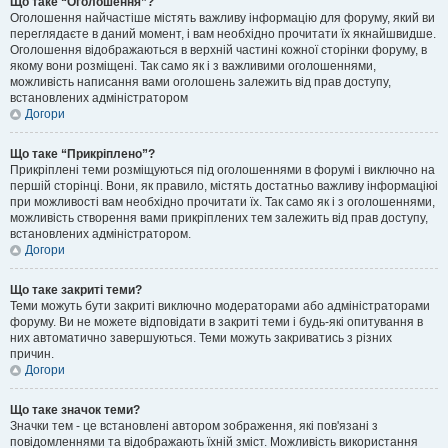
Що таке “Оголошення”?
Оголошення найчастіше містять важливу інформацію для форуму, який ви
переглядаєте в даний момент, і вам необхідно прочитати їх якнайшвидше.
Оголошення відображаються в верхній частині кожної сторінки форуму, в
якому вони розміщені. Так само як і з важливими оголошеннями,
можливість написання вами оголошень залежить від прав доступу,
встановлених адміністратором
Догори
Що таке “Прикріплено”?
Прикріплені теми розміщуються під оголошеннями в форумі і виключно на
першій сторінці. Вони, як правило, містять достатньо важливу інформаціюі
при можливості вам необхідно прочитати їх. Так само як і з оголошеннями,
можливість створення вами прикріплених тем залежить від прав доступу,
встановлених адміністратором.
Догори
Що таке закриті теми?
Теми можуть бути закриті виключно модераторами або адміністраторами
форуму. Ви не можете відповідати в закриті теми і будь-які опитування в
них автоматично завершуються. Теми можуть закриватись з різних
причин.
Догори
Що таке значок теми?
Значки тем - це встановлені автором зображення, які пов'язані з
повідомленнями та відображають їхній зміст. Можливість використання