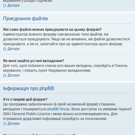
керування у розділ Підписки.
Догори
Приєднання файлів
Які саме файли можна приєднувати на цьому форумі?
Адміністратор кожного форуму сам визначає типи файлів, які
дозволяється приєднувати. Якщо ви не впевнені, які файли дозволяєтеся
приєднувати, а які ні, запитайте про це адміністратора цього форуму.
Догори
Як мені знайти усі мої вкладення?
Для того, щоб побачити список усіх ваших вкладень, перейдіть в Панель
керування, і оберіть пункт Керування вкладеннями.
Догори
Інформація про phpBB
Хто створив цей форум?
Це програмне забезпечення (в своїй незміненій формі) створене,
випущене і поширюється
phpBB Group
. Воно доступне за умовами ліцензії
GNU General Public Licence і може вільно розповсюджуватись. Для
отримання додаткової інформації перейдіть за посиланням.
Догори