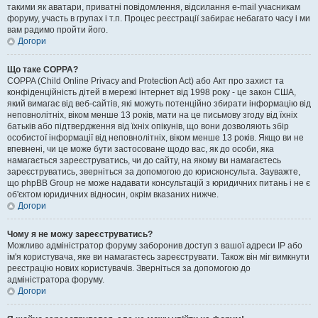
такими як аватари, приватні повідомлення, відсилання e-mail учасникам
форуму, участь в групах і т.п. Процес реєстрації забирає небагато часу і ми
вам радимо пройти його.
Догори
Що таке COPPA?
COPPA (Child Online Privacy and Protection Act) або Акт про захист та
конфіденційність дітей в мережі інтернет від 1998 року - це закон США,
який вимагає від веб-сайтів, які можуть потенційно збирати інформацію від
неповнолітніх, віком менше 13 років, мати на це письмову згоду від їхніх
батьків або підтвердження від їхніх опікунів, що вони дозволяють збір
особистої інформації від неповнолітніх, віком менше 13 років. Якщо ви не
впевнені, чи це може бути застосоване щодо вас, як до особи, яка
намагається зареєструватись, чи до сайту, на якому ви намагаєтесь
зареєструватись, зверніться за допомогою до юрисконсульта. Зауважте,
що phpBB Group не може надавати консультацій з юридичних питань і не є
об'єктом юридичних відносин, окрім вказаних нижче.
Догори
Чому я не можу зареєструватись?
Можливо адміністратор форуму заборонив доступ з вашої адреси IP або
ім'я користувача, яке ви намагаєтесь зареєструвати. Також він міг вимкнути
реєстрацію нових користувачів. Зверніться за допомогою до
адміністратора форуму.
Догори