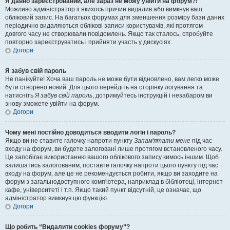
Я давно зареєстрований, але зараз не можу увійти на форум?!
Можливо адміністратор з якихось причин видалив або вимкнув ваш
обліковий запис. На багатьох форумах для зменшення розміру бази даних
періодично видаляються облікові записи користувачів, які протягом
довгого часу не створювали повідомлень. Якщо так сталось, спробуйте
повторно зареєструватись і прийняти участь у дискусіях.
Догори
Я забув свій пароль
Не панікуйте! Хоча ваш пароль не може бути відновлено, вам легко може
бути створено новий. Для цього перейдіть на сторінку логування та
натисніть
Я забув свій пароль
, дотримуйтесь інструкцій і незабаром ви
знову зможете увійти на форум.
Догори
Чому мені постійно доводиться вводити логін і пароль?
Якщо ви не ставите галочку напроти пункту
Запам'ятати мене
під час
входу на форум, ви будете залоговані лише протягом встановленого часу.
Це запобігає використанню вашого облікового запису кимось іншим. Щоб
залишатись залогованим, поставте галочку напроти цього пункту під час
входу на форум, але це не рекомендується робити, якщо ви заходите на
форум з загальнодоступного комп'ютера, наприклад в бібліотеці, інтернет-
кафе, університеті і т.п. Якщо такий пункт відсутній, це означає, що
адміністратор вимкнув цю функцію.
Догори
Що робить “Видалити cookies форуму”?