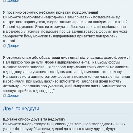
Догори
Я постійно отримую небажані приватні повідомлення!
Ви можете заблокувати надходження вам приватних повідомлень від
конкретного користувача, скориставшись правилами повідомлень в вашій
Панелі керування. Якщо ви отримуєте образливі приватні повідомлення
від одного з учасників, повідомте про це адміністратора форуму, він може
заборонити йому можливість відправлення приватних повідомлень
взагалі.
Догори
Я отримав спам або образливий лист email від учасника цього форуму!
Нам прикро про це чути. Форма відправлення e-mail на цьому форумі
включає засоби запобігання спробам відсилання таких листів і можливість
відслідковування учасників, які відсилають повідомлення такого плану.
Напишіть листа адміністратору форуму з повною копією листа e-mail, який
ви отримали, при цьому важливо включити усі заголовки (вони містять
детальну інформацію про учасника, який відправив лист). Адміністратор
зреагує і зробить відповідні дії.
Догори
Друзі та недруги
Що таке список друзів та недругів?
Ви можете використовувати ці списки для того, щоб впорядкувати інших
учасників форуму. Учасники, додані до вашого списку друзів, будуть