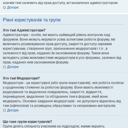
значків тем залежить від прав доступу, встановлених адміністратором.
Догори
Рівні користувачів та групи
Хто такі Адміністратори?
Адміністратори - особи, які мають найвищий рівень контролю над
форумом. Вони можуть керувати усіма аспектами роботи форуму, які
включають розмежування прав доступу, закриття доступу окремим
користувачам, створення груп, призначення модераторів і т.п., в
залежності від прав, наданих їм засновником форуму. Також вони
володіють усіма можливостями модераторів в усіх форумах, залежно від
прав, наданих ним засновником форуму.
Догори
Хто такі Модератори?
Модератори - це користувачі (або групи користувачів), чия робота полягає
у щоденному стеженні за роботою форуму. Вони мають можливості
редагування та видалення повідомлень, закриття, відкриття,
переміщення, видалення та об'єднання тем в форумі, який вони
модерують. Основне завдання модераторів - не допускати відхилень від
тем (
офтопіків
) та розміщень образливих та неприємних матеріалів.
Догори
Що таке групи користувачів?
Групи ділять спільноту учасників на підрозділи, якими керують