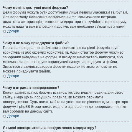
Чому мені недоступні деякі форуми?
Деякі форуми можуть бути доступними лише певним учасникам та групам.
Для перегляду, написання повідомлень і т.п. вам можливо потрібна
додаткова авторизація, виключно модератори та адміністратори форуму
можуть надати вам відповідний доступ, вам необхідно зв'язатись з ними.
Догори
Чому я не можу приєднувати файли?
Права на приєднання файлів встановлюються на рівні форумів, груп
користувачів або окремих користувачів. Адміністратор форуму можливо
заборонив вкладення на форумі, в якому ви намагаєтесь написати, або
можливо лише певні групи користувачів можуть приєднувати файли.
Зв'яжіться з адміністратором форуму, якщо ви не знаєте, чому ви не
можете приєднувати файли.
Догори
Чому я отримав попередження?
Кожен адміністратор форуму встановлює свої власні правила для свого
сайту. Якщо що ви порушили правила, ви можете отримати
попередження. Будь-ласка, майте на увазі, що це рішення адміністратора
форуму, і phpBB Group немає жодного відношення до попередження, яке
вам зробили на даному сайті.
Догори
Як мені поскаржитись на повідомлення модератору?