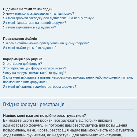
Підписка на теми та закладки
У чому різниця між закладками та підпискою?
Як мені зробити закладку або підписатись на певну тему?
Як мені підписатись на певний форуми?
Як мені відмовитись від підписки?
Приєднання файлів
Які саме файли можна приєднувати на цьому форумі?
Як мені знайти усі мої вкладення?
Інформація про phpBB
Хто створив цей форум?
Хто переклав цей форум на українську?
Чому на форумі немає такої-то функції?
З ким мені зв'язатись з питань некоректного використання і/або юридичних питань,
пов'язаних з цим форумом?
Як мені зв'язатись з адміністратором форуму?
Вхід на форум і реєстрація
Навіщо мені взагалі потрібно реєструватися?
Ви можете цього і не робити, все залежить від того, як вирішив
адміністратор форуму, чи потрібно вам реєструватись для розміщення
повідомлень, чи ні. Проте, реєстрація надає вам можливість користуватись
додатковими функціями, які недоступні для анонімних користувачів,