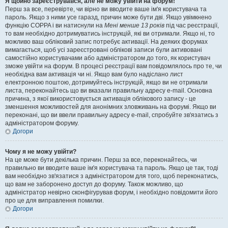
Я щойно зареєструвався, але не можу увійти на форум!
Перш за все, перевірте, чи вірно ви вводите ваше ім'я користувача та
пароль. Якщо з ними усе гаразд, причин може бути дві. Якщо увімкнено
функцію COPPA і ви натиснули на
Мені менше 13 років
під час реєстрації,
то вам необхідно дотримуватись інструкцій, які ви отримали. Якщо ні, то
можливо ваш обліковий запис потребує активації. На деяких форумах
вимагається, щоб усі зареєстровані облікові записи були активовані
самостійно користувачами або адміністратором до того, як користувач
зможе увійти на форум. В процесі реєстрації вам повідомлялось про те, чи
необхідна вам активація чи ні. Якщо вам було надіслано лист
електронною поштою, дотримуйтесь інструкцій, якщо ви не отримали
листа, переконайтесь що ви вказали правильну адресу e-mail. Основна
причина, з якої використовується активація облікового запису - це
зменшення можливостей для анонімних зловживань на форумі. Якщо ви
переконані, що ви ввели правильну адресу e-mail, спробуйте зв'язатись з
адміністратором форуму.
Догори
Чому я не можу увійти?
На це може бути декілька причин. Перш за все, переконайтесь, чи
правильно ви вводите ваше ім'я користувача та пароль. Якщо це так, тоді
вам необхідно зв'язатися з адміністратором для того, щоб переконатись,
що вам не заборонено доступ до форуму. Також можливо, що
адміністратор невірно сконфігурував форум, і необхідно повідомити його
про це для виправлення помилки.
Догори