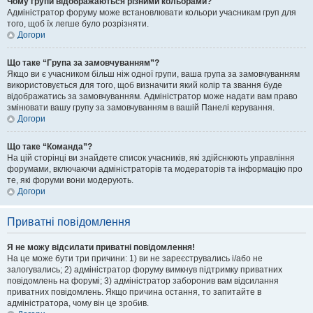
Чому групи відображаються різними кольорами?
Адміністратор форуму може встановлювати кольори учасникам груп для
того, щоб їх легше було розрізняти.
Догори
Що таке “Група за замовчуванням”?
Якщо ви є учасником більш ніж одної групи, ваша група за замовчуванням
використовується для того, щоб визначити який колір та звання буде
відображатись за замовчуванням. Адміністратор може надати вам право
змінювати вашу групу за замовчуванням в вашій Панелі керування.
Догори
Що таке “Команда”?
На цій сторінці ви знайдете список учасників, які здійснюють управління
форумами, включаючи адміністраторів та модераторів та інформацію про
те, які форуми вони модерують.
Догори
Приватні повідомлення
Я не можу відсилати приватні повідомлення!
На це може бути три причини: 1) ви не зареєструвались і/або не
залогувались; 2) адміністратор форуму вимкнув підтримку приватних
повідомлень на форумі; 3) адміністратор заборонив вам відсилання
приватних повідомлень. Якщо причина остання, то запитайте в
адміністратора, чому він це зробив.