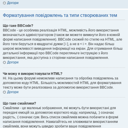
Догори
Форматування повідомлень та типи створюваних тем
Що таке BBCode?
BBCode - це особлива реалізація HTML, можливість його використання
визначається адміністратором (також ви можете вимкнути його в кожній
формі написання повідомлення). BBCode схожий по стилю на HTML, але
його теги беруться в квадратні дужки [ і ], а не в < і >. Він надає більш
широкі можливості виведення інформації на екран. Для отримання більш
детальної інформації про BBCode перегляньте інструкцію з його
використання, яка доступна з сторінки написання повідомлення.
Догори
Чи можу я використовувати HTML?
Ні. На цьому форумі неможливе написання та обробка повідомлень за
допомогою коду HTML. Більшість можливостей HTML для форматування
тексту може бути реалізована за допомогою використання BBCode.
Догори
Що таке смайлики?
Смайлики - це маленькі зображення, які можуть бути використані для
передачі емоцій за допомогою короткого коду, наприклад, :) означає
радість, :( означає сум. Весь список смайликів можна побачити в формі
написання повідомлення. Намагайтесь не зловживати використанням
смайликів, вони можуть швидко зробити ваше повідомлення