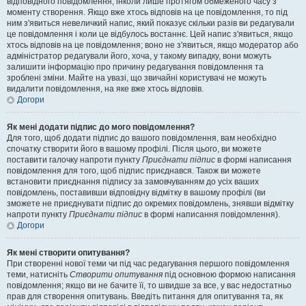
відповідного повідомлення, інколи лише протягом обмеженого часу з
моменту створення. Якщо вже хтось відповів на це повідомлення, то під
ним з'явиться невеличкий напис, який показує скільки разів ви редагували
це повідомлення і коли це відбулось востаннє. Цей напис з'явиться, якщо
хтось відповів на це повідомлення; воно не з'явиться, якщо модератор або
адміністратор редагували його, хоча, у такому випадку, вони можуть
залишити інформацію про причину редагування повідомлення та
зроблені зміни. Майте на увазі, що звичайні користувачі не можуть
видалити повідомлення, на яке вже хтось відповів.
Догори
Як мені додати підпис до мого повідомлення?
Для того, щоб додати підпис до вашого повідомлення, вам необхідно
спочатку створити його в вашому профілі. Після цього, ви можете
поставити галочку напроти пункту
Приєднати підпис
в формі написання
повідомлення для того, щоб підпис приєднався. Також ви можете
встановити приєднання підпису за замовчуванням до усіх ваших
повідомлень, поставивши відповідну відмітку в вашому профілі (ви
зможете не приєднувати підпис до окремих повідомлень, знявши відмітку
напроти пункту
Приєднати підпис
в формі написання повідомлення).
Догори
Як мені створити опитування?
При створенні нової теми чи під час редагування першого повідомлення
теми, натисніть
Створити опитування
під основною формою написання
повідомлення; якщо ви не бачите її, то швидше за все, у вас недостатньо
прав для створення опитувань. Введіть питання для опитування та, як