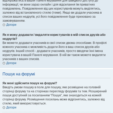
відображатись в вашій Панелі керування для швидкого доступу до
інформації, чи вони зараз онлайн і для відсилання їм приватних
повідомлень. Повідомлення від цих користувачів можуть виділятись,
залежно від встановленого стилю (теми). Якщо ви додали учасника в
список ваших недругів, усі його повідомлення буде приховано за
замовчуванням.
Догори
Як я можу додавати / видаляти користувачів в мій список друзів або
недругів?
Ви можете додавати учасників в свої списки двома способами. В профілі
кожного учасника є можливість додати його в ваш список друзів або
недругів. Інший спосіб - додавати учасників, просто вводячи їхні імена
користувача в вашій Панелі керування. В ній ви також можете видаляти
учасників з ваших списків.
Догори
Пошук на форумі
Як мені здійснити пошук на форумі?
Введіть умови пошуку в поле для пошуку, яке розміщене на головній
сторінці форуму та на сторінках перегляду форумів та тем. Розширений
пошук доступний за посиланням “Пошук”, яке знаходиться на кожній
сторінці форуму. Розміщення посилань може відрізнятись, залежно від
стилю, який використовується.
Догори