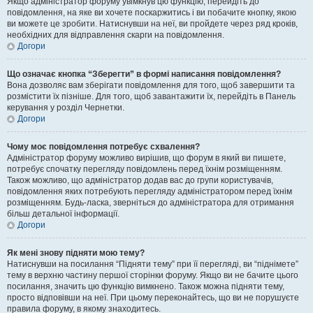
Якщо адміністратор форуму увімкнув цю функцію, перейдіть до
повідомлення, на яке ви хочете поскаржитись і ви побачите кнопку, якою
ви можете це зробити. Натиснувши на неї, ви пройдете через ряд кроків,
необхідних для відправлення скарги на повідомлення.
Догори
Що означає кнопка “Зберегти” в формі написання повідомлення?
Вона дозволяє вам зберігати повідомлення для того, щоб завершити та
розмістити їх пізніше. Для того, щоб завантажити їх, перейдіть в Панель
керування у розділ Чернетки.
Догори
Чому моє повідомлення потребує схвалення?
Адміністратор форуму можливо вирішив, що форум в який ви пишете,
потребує спочатку перегляду повідомлень перед їхнім розміщенням.
Також можливо, що адміністратор додав вас до групи користувачів,
повідомлення яких потребують перегляду адміністратором перед їхнім
розміщенням. Будь-ласка, зверніться до адміністратора для отримання
більш детальної інформації.
Догори
Як мені знову підняти мою тему?
Натиснувши на посилання “Підняти тему” при її перегляді, ви “піднімете”
тему в верхню частину першої сторінки форуму. Якщо ви не бачите цього
посилання, значить цю функцію вимкнено. Також можна підняти тему,
просто відповівши на неї. При цьому переконайтесь, що ви не порушуєте
правила форуму, в якому знаходитесь.