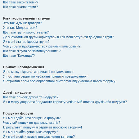
Що таке закриті теми?
Що таке значок теми?
Рівні користувачів та групи
Хто такі Адміністратори?
Хто такі Модератори?
Що таке групи користувачів?
Де знаходяться групи користувачів і як мені вступити до одної з груп?
Як мені стати лідером групи?
Чому групи відображаються різними кольорами?
Що таке “Група за замовчуванням”?
Що таке “Команда”?
Приватні повідомлення
Я не можу відсилати приватні повідомлення!
Я постійно отримую небажані приватні повідомлення!
Я отримав спам або образливий лист email від учасника цього форуму!
Друзі та недруги
Що таке список друзів та недругів?
Як я можу додавати / видаляти користувачів в мій список друзів або недругів?
Пошук на форумі
Як мені здійснити пошук на форумі?
Чому мій пошук не дає результатів?
В результаті пошуку я отримав порожню сторінку!
Як мені знайти учасників форуму?
Як мені знайти власні повідомлення та теми?