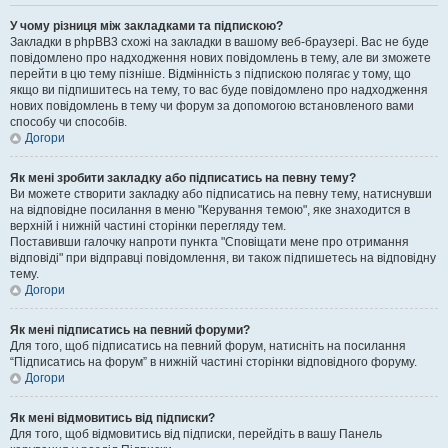
У чому різниця між закладками та підпискою?
Закладки в phpBB3 схожі на закладки в вашому веб-браузері. Вас не буде
повідомлено про надходження нових повідомлень в тему, але ви зможете
перейти в цю тему пізніше. Відмінність з підпискою полягає у тому, що
якщо ви підпишитесь на тему, то вас буде повідомлено про надходження
нових повідомлень в тему чи форум за допомогою встановленого вами
способу чи способів.
Догори
Як мені зробити закладку або підписатись на певну тему?
Ви можете створити закладку або підписатись на певну тему, натиснувши
на відповідне посилання в меню "Керування темою", яке знаходится в
верхній і нижній частині сторінки перегляду тем.
Поставивши галочку напроти пункта "Сповіщати мене про отримання
відповіді" при відправці повідомлення, ви також підпишетесь на відповідну
тему.
Догори
Як мені підписатись на певний форуми?
Для того, щоб підписатись на певний форум, натисніть на посилання
“Підписатись на форум” в нижній частині сторінки відповідного форуму.
Догори
Як мені відмовитись від підписки?
Для того, щоб відмовитись від підписки, перейдіть в вашу Панель