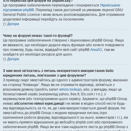
Хто переклав цей форум на українську?
Це програмне забезпечення перекладене і поширюється
Українською
підтримкою phpBB
. Переклад також доступний за умовами ліцензії GNU
General Public Licence і може вільно розповсюджуватись. Для отримання
додаткової інформації перейдіть за посиланням.
Догори
Чому на форумі немає такої-то функції?
Це програмне забезпечення створено і ліцензовано phpBB Group. Якщо
ви вважаєте, що необхідно додати якусь функцію або хочете повідомити
про помилку, будь-ласка, відвідайте веб-сайт phpBB
Area51
, там ви
знайдете усі необхідні ресурси для цього.
Догори
З ким мені зв'язатись з питань некоректного використання і/або
юридичних питань, пов'язаних з цим форумом?
З приводу скарг звертайтесь до одного з адміністраторів форуму, вказаних
на сторінці “Команда”. Якщо ви не отримаєте відповіді, зв'яжіться з
власником домену (зробіть запит
whois lookup
), або, у випадку, якщо це
безкоштовний сервіс (наприклад yahoo, free.fr, f2s.com і т.п.), з
керівництвом або техпідтримкою цього сервісу. Зауважте, що phpBB Group
немає
абсолютно ніякої юрисдикції
і не може в жоден спосіб нести будь-
яку відповідальність за те, як, де і ким використовується даний форум. Не
звертайтесь до phpBB Group з жодних юридичних питань (про
припинення роботи форуму, відповідальності за нього, коментарів і т.і.), які
не мають прямого відношення до вебсайту phpbb.com або програмного
забезпечення phpBB. Якщо ви все-таки надішлете листа до phpBB Group з