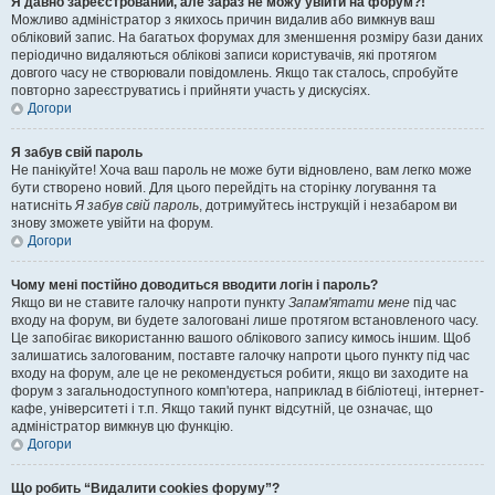
Я давно зареєстрований, але зараз не можу увійти на форум?!
Можливо адміністратор з якихось причин видалив або вимкнув ваш
обліковий запис. На багатьох форумах для зменшення розміру бази даних
періодично видаляються облікові записи користувачів, які протягом
довгого часу не створювали повідомлень. Якщо так сталось, спробуйте
повторно зареєструватись і прийняти участь у дискусіях.
Догори
Я забув свій пароль
Не панікуйте! Хоча ваш пароль не може бути відновлено, вам легко може
бути створено новий. Для цього перейдіть на сторінку логування та
натисніть
Я забув свій пароль
, дотримуйтесь інструкцій і незабаром ви
знову зможете увійти на форум.
Догори
Чому мені постійно доводиться вводити логін і пароль?
Якщо ви не ставите галочку напроти пункту
Запам'ятати мене
під час
входу на форум, ви будете залоговані лише протягом встановленого часу.
Це запобігає використанню вашого облікового запису кимось іншим. Щоб
залишатись залогованим, поставте галочку напроти цього пункту під час
входу на форум, але це не рекомендується робити, якщо ви заходите на
форум з загальнодоступного комп'ютера, наприклад в бібліотеці, інтернет-
кафе, університеті і т.п. Якщо такий пункт відсутній, це означає, що
адміністратор вимкнув цю функцію.
Догори
Що робить “Видалити cookies форуму”?