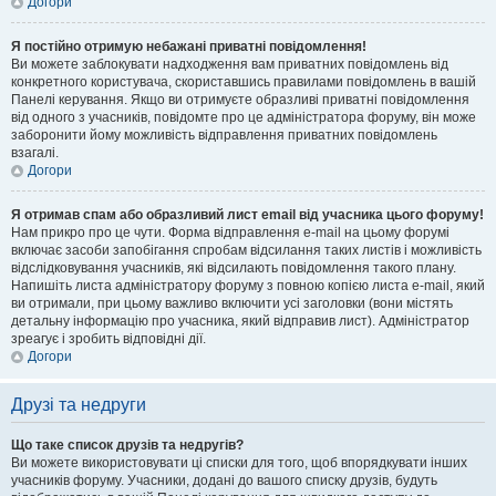
Догори
Я постійно отримую небажані приватні повідомлення!
Ви можете заблокувати надходження вам приватних повідомлень від
конкретного користувача, скориставшись правилами повідомлень в вашій
Панелі керування. Якщо ви отримуєте образливі приватні повідомлення
від одного з учасників, повідомте про це адміністратора форуму, він може
заборонити йому можливість відправлення приватних повідомлень
взагалі.
Догори
Я отримав спам або образливий лист email від учасника цього форуму!
Нам прикро про це чути. Форма відправлення e-mail на цьому форумі
включає засоби запобігання спробам відсилання таких листів і можливість
відслідковування учасників, які відсилають повідомлення такого плану.
Напишіть листа адміністратору форуму з повною копією листа e-mail, який
ви отримали, при цьому важливо включити усі заголовки (вони містять
детальну інформацію про учасника, який відправив лист). Адміністратор
зреагує і зробить відповідні дії.
Догори
Друзі та недруги
Що таке список друзів та недругів?
Ви можете використовувати ці списки для того, щоб впорядкувати інших
учасників форуму. Учасники, додані до вашого списку друзів, будуть