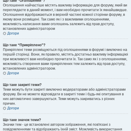
Що таке “Оголошення”?
Оголошення найчастіше містять важливу інформацію для форуму, який ви
переглядаєте в даний момент, і вам необхідно прочитати їх якнайшвидше.
Оголошення відображаються в верхній частині кожної сторінки форуму, в
якому вони розміщені. Так само як і з важливими оголошеннями,
можливість написання вами оголошень залежить від прав доступу,
встановлених адміністратором
Догори
Що таке “Прикріплено”?
Прикріплені теми розміщуються під оголошеннями в форумі і виключно на
першій сторінці. Вони, як правило, містять достатньо важливу інформаціюі
при можливості вам необхідно прочитати їх. Так само як і з оголошеннями,
можливість створення вами прикріплених тем залежить від прав доступу,
встановлених адміністратором.
Догори
Що таке закриті теми?
Теми можуть бути закриті виключно модераторами або адміністраторами
форуму. Ви не можете відповідати в закриті теми і будь-які опитування в
них автоматично завершуються. Теми можуть закриватись з різних
причин.
Догори
Що таке значок теми?
Значки тем - це встановлені автором зображення, які пов'язані з
повідомленнями та відображають їхній зміст. Можливість використання