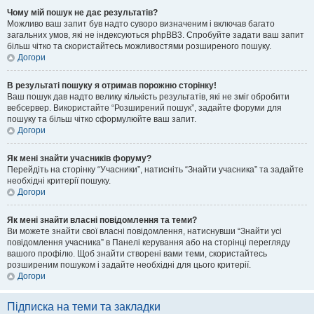
Чому мій пошук не дає результатів?
Можливо ваш запит був надто суворо визначеним і включав багато
загальних умов, які не індексуються phpBB3. Спробуйте задати ваш запит
більш чітко та скористайтесь можливостями розширеного пошуку.
Догори
В результаті пошуку я отримав порожню сторінку!
Ваш пошук дав надто велику кількість результатів, які не зміг обробити
вебсервер. Використайте “Розширений пошук”, задайте форуми для
пошуку та більш чітко сформулюйте ваш запит.
Догори
Як мені знайти учасників форуму?
Перейдіть на сторінку “Учасники”, натисніть “Знайти учасника” та задайте
необхідні критерії пошуку.
Догори
Як мені знайти власні повідомлення та теми?
Ви можете знайти свої власні повідомлення, натиснувши “Знайти усі
повідомлення учасника” в Панелі керування або на сторінці перегляду
вашого профілю. Щоб знайти створені вами теми, скористайтесь
розширеним пошуком і задайте необхідні для цього критерії.
Догори
Підписка на теми та закладки