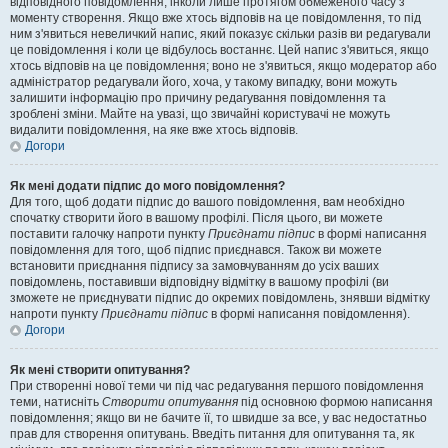
відповідного повідомлення, інколи лише протягом обмеженого часу з
моменту створення. Якщо вже хтось відповів на це повідомлення, то під
ним з'явиться невеличкий напис, який показує скільки разів ви редагували
це повідомлення і коли це відбулось востаннє. Цей напис з'явиться, якщо
хтось відповів на це повідомлення; воно не з'явиться, якщо модератор або
адміністратор редагували його, хоча, у такому випадку, вони можуть
залишити інформацію про причину редагування повідомлення та
зроблені зміни. Майте на увазі, що звичайні користувачі не можуть
видалити повідомлення, на яке вже хтось відповів.
Догори
Як мені додати підпис до мого повідомлення?
Для того, щоб додати підпис до вашого повідомлення, вам необхідно
спочатку створити його в вашому профілі. Після цього, ви можете
поставити галочку напроти пункту
Приєднати підпис
в формі написання
повідомлення для того, щоб підпис приєднався. Також ви можете
встановити приєднання підпису за замовчуванням до усіх ваших
повідомлень, поставивши відповідну відмітку в вашому профілі (ви
зможете не приєднувати підпис до окремих повідомлень, знявши відмітку
напроти пункту
Приєднати підпис
в формі написання повідомлення).
Догори
Як мені створити опитування?
При створенні нової теми чи під час редагування першого повідомлення
теми, натисніть
Створити опитування
під основною формою написання
повідомлення; якщо ви не бачите її, то швидше за все, у вас недостатньо
прав для створення опитувань. Введіть питання для опитування та, як