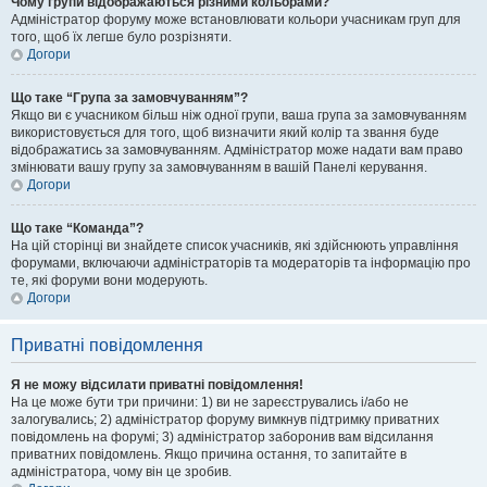
Чому групи відображаються різними кольорами?
Адміністратор форуму може встановлювати кольори учасникам груп для
того, щоб їх легше було розрізняти.
Догори
Що таке “Група за замовчуванням”?
Якщо ви є учасником більш ніж одної групи, ваша група за замовчуванням
використовується для того, щоб визначити який колір та звання буде
відображатись за замовчуванням. Адміністратор може надати вам право
змінювати вашу групу за замовчуванням в вашій Панелі керування.
Догори
Що таке “Команда”?
На цій сторінці ви знайдете список учасників, які здійснюють управління
форумами, включаючи адміністраторів та модераторів та інформацію про
те, які форуми вони модерують.
Догори
Приватні повідомлення
Я не можу відсилати приватні повідомлення!
На це може бути три причини: 1) ви не зареєструвались і/або не
залогувались; 2) адміністратор форуму вимкнув підтримку приватних
повідомлень на форумі; 3) адміністратор заборонив вам відсилання
приватних повідомлень. Якщо причина остання, то запитайте в
адміністратора, чому він це зробив.