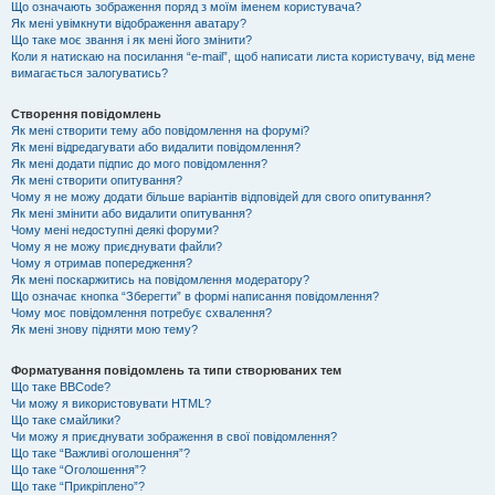
Що означають зображення поряд з моїм іменем користувача?
Як мені увімкнути відображення аватару?
Що таке моє звання і як мені його змінити?
Коли я натискаю на посилання “e-mail”, щоб написати листа користувачу, від мене
вимагається залогуватись?
Створення повідомлень
Як мені створити тему або повідомлення на форумі?
Як мені відредагувати або видалити повідомлення?
Як мені додати підпис до мого повідомлення?
Як мені створити опитування?
Чому я не можу додати більше варіантів відповідей для свого опитування?
Як мені змінити або видалити опитування?
Чому мені недоступні деякі форуми?
Чому я не можу приєднувати файли?
Чому я отримав попередження?
Як мені поскаржитись на повідомлення модератору?
Що означає кнопка “Зберегти” в формі написання повідомлення?
Чому моє повідомлення потребує схвалення?
Як мені знову підняти мою тему?
Форматування повідомлень та типи створюваних тем
Що таке BBCode?
Чи можу я використовувати HTML?
Що таке смайлики?
Чи можу я приєднувати зображення в свої повідомлення?
Що таке “Важливі оголошення”?
Що таке “Оголошення”?
Що таке “Прикріплено”?