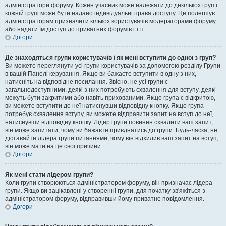
адміністратори форуму. Кожен учасник може належати до декількох груп і
кожній групі може бути надано індивідуальні права доступу. Це полегшує
адміністраторам призначити кількох користувачів модераторами форуму
або надати їм доступ до приватних форумів і т.п.
Догори
Де знаходяться групи користувачів і як мені вступити до одної з груп?
Ви можете переглянути усі групи користувачів за допомогою розділу Групи
в вашій Панелі керування. Якщо ви бажаєте вступити в одну з них,
натисніть на відповідне посилання. Звісно, не усі групи є
загальнодоступними, деякі з них потребують схвалення для вступу, деякі
можуть бути закритими або навіть прихованими. Якщо група є відкритою,
ви можете вступити до неї натиснувши відповідну кнопку. Якщо група
потребує схвалення вступу, ви можете відправити запит на вступ до неї,
натиснувши відповідну кнопку. Лідер групи повинен схвалити ваш запит,
він може запитати, чому ви бажаєте приєднатись до групи. Будь-ласка, не
діставайте лідера групи питаннями, чому він відхилив ваш запит на вступ,
він може мати на це свої причини.
Догори
Як мені стати лідером групи?
Коли групи створюються адміністратором форуму, він призначає лідера
групи. Якщо ви зацікавлені у створенні групи, для початку зв'яжіться з
адміністратором форуму, відправивши йому приватне повідомлення.
Догори