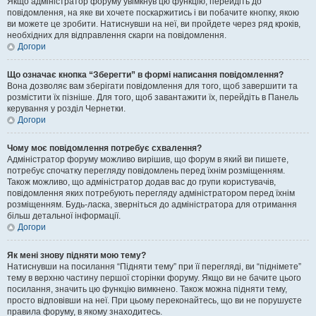
Якщо адміністратор форуму увімкнув цю функцію, перейдіть до
повідомлення, на яке ви хочете поскаржитись і ви побачите кнопку, якою
ви можете це зробити. Натиснувши на неї, ви пройдете через ряд кроків,
необхідних для відправлення скарги на повідомлення.
Догори
Що означає кнопка “Зберегти” в формі написання повідомлення?
Вона дозволяє вам зберігати повідомлення для того, щоб завершити та
розмістити їх пізніше. Для того, щоб завантажити їх, перейдіть в Панель
керування у розділ Чернетки.
Догори
Чому моє повідомлення потребує схвалення?
Адміністратор форуму можливо вирішив, що форум в який ви пишете,
потребує спочатку перегляду повідомлень перед їхнім розміщенням.
Також можливо, що адміністратор додав вас до групи користувачів,
повідомлення яких потребують перегляду адміністратором перед їхнім
розміщенням. Будь-ласка, зверніться до адміністратора для отримання
більш детальної інформації.
Догори
Як мені знову підняти мою тему?
Натиснувши на посилання “Підняти тему” при її перегляді, ви “піднімете”
тему в верхню частину першої сторінки форуму. Якщо ви не бачите цього
посилання, значить цю функцію вимкнено. Також можна підняти тему,
просто відповівши на неї. При цьому переконайтесь, що ви не порушуєте
правила форуму, в якому знаходитесь.