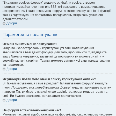
“Видалити cookies форуму” видаляє усі файли cookie, створені
програмним забезпеченням phpBB3, які дозволяють вам залишатись
авторизованим і залогованим на форумі, а також виконувати інші функції,
такі як відстежування прочитаних повідомлень, якщо вони увімкнені
адміністратором.
Догори
Параметри та налаштування
Як мені змінити мої налаштування?
Якщо ви - зареєстрований користувач, усі ваші налаштування
зберігаються в базі даних форуму. Для того, щоб змінити їх, відвідайте
вашу
Панель керування
, зазвичай це посилання ви можете знайти у
верхній частині сторінки. Там ви зможете змінити усі ваші налаштування
та параметри.
Догори
Як уникнути появи мого імені в списку користувачів онлайн?
В Панелі керування, а саме в розділі “Налаштування форуму” знайдіть
пункт
Приховати моє перебування на форумі
, якщо ви залишите помітку
напроти
Так
, ви будете видимі лише адміністраторам, модераторам та
собі. Ви будете вважатись прихованим користувачем.
Догори
На форумі встановлено невірний час!
Можливо час, який відображається на форумі, відповідає іншому часовому