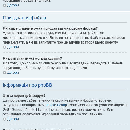
керування у розділ Підписки.
Догори
Приєднання файлів
Які саме файли можна приєднувати на цьому форумі?
Адміністратор кожного форуму сам визначає типи файлів, які
дозволяється приєднувати. Якщо ви не впевнені, які файли дозволяєтеся
приєднувати, а які ні, запитайте про це адміністратора цього форуму.
Догори
Як мені знайти усі мої вкладення?
Для того, щоб побачити список усіх ваших вкладень, перейдіть в Панель
керування, і оберіть пункт Керування вкладеннями.
Догори
Інформація про phpBB
Хто створив цей форум?
Це програмне забезпечення (в своїй незміненій формі) створене,
випущене і поширюється
phpBB Group
. Воно доступне за умовами ліцензії
GNU General Public Licence і може вільно розповсюджуватись. Для
отримання додаткової інформації перейдіть за посиланням.
Догори