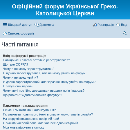
Офіційний форум Української Греко-
Католицької Церкви
Швидкий доступ
Допомога
Реєстрація
Вхід
Список форумів
ош
Часті питання
ук
Вхід на форум і реєстрація
Навіщо мені взагалі потрібно реєструватися?
Що таке COPPA?
Чому я не можу зареєструватись?
Я щойно зареєструвався, але не можу увійти на форум!
Чому я не можу увійти?
Я давно зареєстрований, але зараз не можу увійти на форум?!
Я забув свій пароль
Чому мені постійно доводиться вводити логін і пароль?
Що робить “Видалити cookies форуму”?
Параметри та налаштування
Як мені змінити мої налаштування?
Як уникнути появи мого імені в списку користувачів онлайн?
На форумі встановлено невірний час!
Я змінив часовий пояс, але час все одно невірний!
Моя мова відсутня в списку!