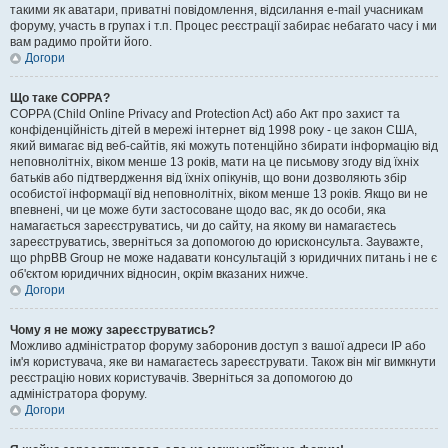
такими як аватари, приватні повідомлення, відсилання e-mail учасникам
форуму, участь в групах і т.п. Процес реєстрації забирає небагато часу і ми
вам радимо пройти його.
Догори
Що таке COPPA?
COPPA (Child Online Privacy and Protection Act) або Акт про захист та
конфіденційність дітей в мережі інтернет від 1998 року - це закон США,
який вимагає від веб-сайтів, які можуть потенційно збирати інформацію від
неповнолітніх, віком менше 13 років, мати на це письмову згоду від їхніх
батьків або підтвердження від їхніх опікунів, що вони дозволяють збір
особистої інформації від неповнолітніх, віком менше 13 років. Якщо ви не
впевнені, чи це може бути застосоване щодо вас, як до особи, яка
намагається зареєструватись, чи до сайту, на якому ви намагаєтесь
зареєструватись, зверніться за допомогою до юрисконсульта. Зауважте,
що phpBB Group не може надавати консультацій з юридичних питань і не є
об'єктом юридичних відносин, окрім вказаних нижче.
Догори
Чому я не можу зареєструватись?
Можливо адміністратор форуму заборонив доступ з вашої адреси IP або
ім'я користувача, яке ви намагаєтесь зареєструвати. Також він міг вимкнути
реєстрацію нових користувачів. Зверніться за допомогою до
адміністратора форуму.
Догори