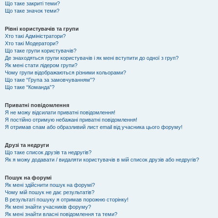
Що таке закриті теми?
Що таке значок теми?
Рівні користувачів та групи
Хто такі Адміністратори?
Хто такі Модератори?
Що таке групи користувачів?
Де знаходяться групи користувачів і як мені вступити до одної з груп?
Як мені стати лідером групи?
Чому групи відображаються різними кольорами?
Що таке “Група за замовчуванням”?
Що таке “Команда”?
Приватні повідомлення
Я не можу відсилати приватні повідомлення!
Я постійно отримую небажані приватні повідомлення!
Я отримав спам або образливий лист email від учасника цього форуму!
Друзі та недруги
Що таке список друзів та недругів?
Як я можу додавати / видаляти користувачів в мій список друзів або недругів?
Пошук на форумі
Як мені здійснити пошук на форумі?
Чому мій пошук не дає результатів?
В результаті пошуку я отримав порожню сторінку!
Як мені знайти учасників форуму?
Як мені знайти власні повідомлення та теми?