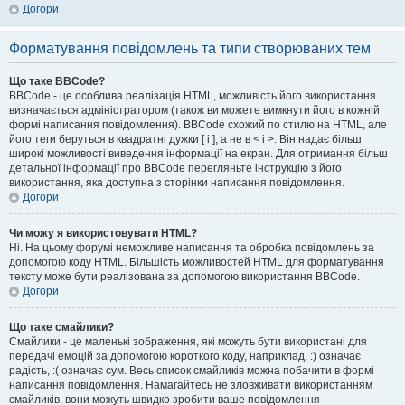
Догори
Форматування повідомлень та типи створюваних тем
Що таке BBCode?
BBCode - це особлива реалізація HTML, можливість його використання
визначається адміністратором (також ви можете вимкнути його в кожній
формі написання повідомлення). BBCode схожий по стилю на HTML, але
його теги беруться в квадратні дужки [ і ], а не в < і >. Він надає більш
широкі можливості виведення інформації на екран. Для отримання більш
детальної інформації про BBCode перегляньте інструкцію з його
використання, яка доступна з сторінки написання повідомлення.
Догори
Чи можу я використовувати HTML?
Ні. На цьому форумі неможливе написання та обробка повідомлень за
допомогою коду HTML. Більшість можливостей HTML для форматування
тексту може бути реалізована за допомогою використання BBCode.
Догори
Що таке смайлики?
Смайлики - це маленькі зображення, які можуть бути використані для
передачі емоцій за допомогою короткого коду, наприклад, :) означає
радість, :( означає сум. Весь список смайликів можна побачити в формі
написання повідомлення. Намагайтесь не зловживати використанням
смайликів, вони можуть швидко зробити ваше повідомлення