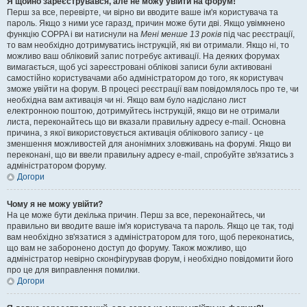
Я щойно зареєструвався, але не можу увійти на форум!
Перш за все, перевірте, чи вірно ви вводите ваше ім'я користувача та
пароль. Якщо з ними усе гаразд, причин може бути дві. Якщо увімкнено
функцію COPPA і ви натиснули на
Мені менше 13 років
під час реєстрації,
то вам необхідно дотримуватись інструкцій, які ви отримали. Якщо ні, то
можливо ваш обліковий запис потребує активації. На деяких форумах
вимагається, щоб усі зареєстровані облікові записи були активовані
самостійно користувачами або адміністратором до того, як користувач
зможе увійти на форум. В процесі реєстрації вам повідомлялось про те, чи
необхідна вам активація чи ні. Якщо вам було надіслано лист
електронною поштою, дотримуйтесь інструкцій, якщо ви не отримали
листа, переконайтесь що ви вказали правильну адресу e-mail. Основна
причина, з якої використовується активація облікового запису - це
зменшення можливостей для анонімних зловживань на форумі. Якщо ви
переконані, що ви ввели правильну адресу e-mail, спробуйте зв'язатись з
адміністратором форуму.
Догори
Чому я не можу увійти?
На це може бути декілька причин. Перш за все, переконайтесь, чи
правильно ви вводите ваше ім'я користувача та пароль. Якщо це так, тоді
вам необхідно зв'язатися з адміністратором для того, щоб переконатись,
що вам не заборонено доступ до форуму. Також можливо, що
адміністратор невірно сконфігурував форум, і необхідно повідомити його
про це для виправлення помилки.
Догори