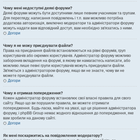
Чому мені недоступні деякі форуми?
Деякі форуми можуть бути доступними лише певним учасникам та групам.
Для перегляду, написання повідомлень і т.п. вам можливо потрібна
додаткова авторизація, виключно модератори та адміністратори форуму
можуть надати вам відповідний доступ, вам необхідно зв'язатись з ними.
Догори
Чому я не можу приєднувати файли?
Права на приєднання файлів встановлюються на рівні форумів, груп
користувачів або окремих користувачів. Адміністратор форуму можливо
заборонив вкладення на форумі, в якому ви намагаєтесь написати, або
можливо лише певні групи користувачів можуть приєднувати файли.
Зв'яжіться з адміністратором форуму, якщо ви не знаєте, чому ви не
можете приєднувати файли.
Догори
Чому я отримав попередження?
Кожен адміністратор форуму встановлює свої власні правила для свого
сайту. Якщо що ви порушили правила, ви можете отримати
попередження. Будь-ласка, майте на увазі, що це рішення адміністратора
форуму, і phpBB Group немає жодного відношення до попередження, яке
вам зробили на даному сайті.
Догори
Як мені поскаржитись на повідомлення модератору?