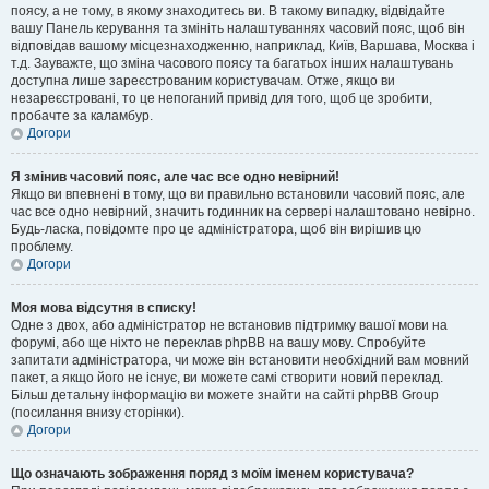
поясу, а не тому, в якому знаходитесь ви. В такому випадку, відвідайте
вашу Панель керування та змініть налаштуваннях часовий пояс, щоб він
відповідав вашому місцезнаходженню, наприклад, Київ, Варшава, Москва і
т.д. Зауважте, що зміна часового поясу та багатьох інших налаштувань
доступна лише зареєстрованим користувачам. Отже, якщо ви
незареєстровані, то це непоганий привід для того, щоб це зробити,
пробачте за каламбур.
Догори
Я змінив часовий пояс, але час все одно невірний!
Якщо ви впевнені в тому, що ви правильно встановили часовий пояс, але
час все одно невірний, значить годинник на сервері налаштовано невірно.
Будь-ласка, повідомте про це адміністратора, щоб він вирішив цю
проблему.
Догори
Моя мова відсутня в списку!
Одне з двох, або адміністратор не встановив підтримку вашої мови на
форумі, або ще ніхто не переклав phpBB на вашу мову. Спробуйте
запитати адміністратора, чи може він встановити необхідний вам мовний
пакет, а якщо його не існує, ви можете самі створити новий переклад.
Більш детальну інформацію ви можете знайти на сайті phpBB Group
(посилання внизу сторінки).
Догори
Що означають зображення поряд з моїм іменем користувача?