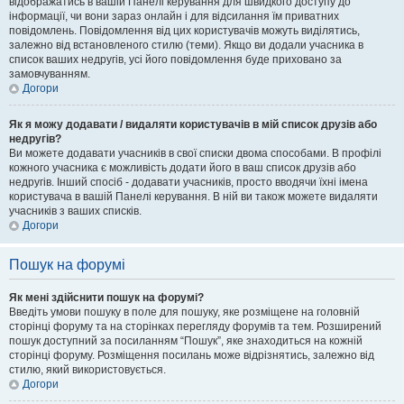
відображатись в вашій Панелі керування для швидкого доступу до
інформації, чи вони зараз онлайн і для відсилання їм приватних
повідомлень. Повідомлення від цих користувачів можуть виділятись,
залежно від встановленого стилю (теми). Якщо ви додали учасника в
список ваших недругів, усі його повідомлення буде приховано за
замовчуванням.
Догори
Як я можу додавати / видаляти користувачів в мій список друзів або
недругів?
Ви можете додавати учасників в свої списки двома способами. В профілі
кожного учасника є можливість додати його в ваш список друзів або
недругів. Інший спосіб - додавати учасників, просто вводячи їхні імена
користувача в вашій Панелі керування. В ній ви також можете видаляти
учасників з ваших списків.
Догори
Пошук на форумі
Як мені здійснити пошук на форумі?
Введіть умови пошуку в поле для пошуку, яке розміщене на головній
сторінці форуму та на сторінках перегляду форумів та тем. Розширений
пошук доступний за посиланням “Пошук”, яке знаходиться на кожній
сторінці форуму. Розміщення посилань може відрізнятись, залежно від
стилю, який використовується.
Догори