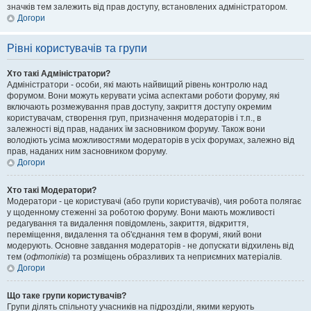
значків тем залежить від прав доступу, встановлених адміністратором.
Догори
Рівні користувачів та групи
Хто такі Адміністратори?
Адміністратори - особи, які мають найвищий рівень контролю над
форумом. Вони можуть керувати усіма аспектами роботи форуму, які
включають розмежування прав доступу, закриття доступу окремим
користувачам, створення груп, призначення модераторів і т.п., в
залежності від прав, наданих їм засновником форуму. Також вони
володіють усіма можливостями модераторів в усіх форумах, залежно від
прав, наданих ним засновником форуму.
Догори
Хто такі Модератори?
Модератори - це користувачі (або групи користувачів), чия робота полягає
у щоденному стеженні за роботою форуму. Вони мають можливості
редагування та видалення повідомлень, закриття, відкриття,
переміщення, видалення та об'єднання тем в форумі, який вони
модерують. Основне завдання модераторів - не допускати відхилень від
тем (
офтопіків
) та розміщень образливих та неприємних матеріалів.
Догори
Що таке групи користувачів?
Групи ділять спільноту учасників на підрозділи, якими керують