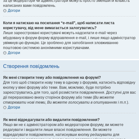
за це модератори чи адміністратори можуть просто зменшити кількість
написаних вами повідомлень.
Догори
Коли я натискаю на посилання “e-mail”, щоб написати листа
користувачу, від мене вимагається залогуватись?
Лише зареєстровані користувачі можуть надсилати e-mail через
вбудовану в форум форму відправлення e-mail, і лише якщо адміністратор
увімкнув цю функцію. Це зроблено для запобігання зловживанню
поштовою системою анонімними користувачами.
Догори
Створення повідомлень
Як мені створити тему або повідомлення на форумі?
Для того щоб створити нову тему в одному з форумів, натисніть відповідну
кнопку у вікні форуму або теми. Вам, можливо, буде потрібно
зареєструватись для того, щоб розмістити повідомлення. Доступні для вас
дії перераховано внизу сторінок форуму або теми (
Ви можете
створювати нові теми, Ви можете голосувати в опитуваннях і т.п.
).
Догори
Як мені відредагувати або видалити повідомлення?
Якщо ви не є адміністратором або модератором форуму, ви можете
редагувати і видаляти лише власні повідомлення. Ви можете
відредагувати повідомлення, натиснувши кнопку
редагувати
для