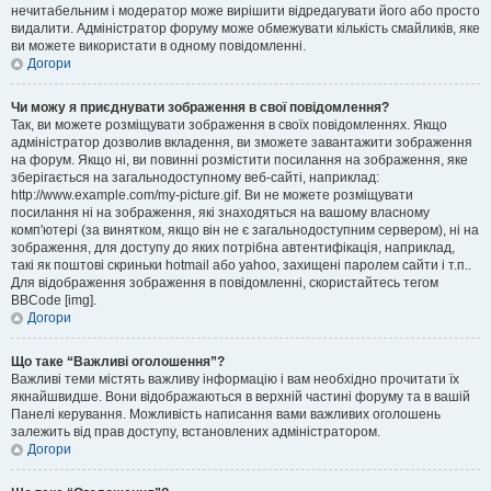
нечитабельним і модератор може вирішити відредагувати його або просто
видалити. Адміністратор форуму може обмежувати кількість смайликів, яке
ви можете використати в одному повідомленні.
Догори
Чи можу я приєднувати зображення в свої повідомлення?
Так, ви можете розміщувати зображення в своїх повідомленнях. Якщо
адміністратор дозволив вкладення, ви зможете завантажити зображення
на форум. Якщо ні, ви повинні розмістити посилання на зображення, яке
зберігається на загальнодоступному веб-сайті, наприклад:
http://www.example.com/my-picture.gif. Ви не можете розміщувати
посилання ні на зображення, які знаходяться на вашому власному
комп'ютері (за винятком, якщо він не є загальнодоступним сервером), ні на
зображення, для доступу до яких потрібна автентифікація, наприклад,
такі як поштові скриньки hotmail або yahoo, захищені паролем сайти і т.п..
Для відображення зображення в повідомленні, скористайтесь тегом
BBCode [img].
Догори
Що таке “Важливі оголошення”?
Важливі теми містять важливу інформацію і вам необхідно прочитати їх
якнайшвидше. Вони відображаються в верхній частині форуму та в вашій
Панелі керування. Можливість написання вами важливих оголошень
залежить від прав доступу, встановлених адміністратором.
Догори