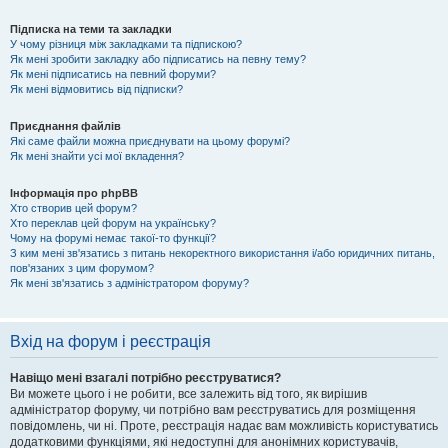
Підписка на теми та закладки
У чому різниця між закладками та підпискою?
Як мені зробити закладку або підписатись на певну тему?
Як мені підписатись на певний форуми?
Як мені відмовитись від підписки?
Приєднання файлів
Які саме файли можна приєднувати на цьому форумі?
Як мені знайти усі мої вкладення?
Інформація про phpBB
Хто створив цей форум?
Хто переклав цей форум на українську?
Чому на форумі немає такої-то функції?
З ким мені зв'язатись з питань некоректного використання і/або юридичних питань,
пов'язаних з цим форумом?
Як мені зв'язатись з адміністратором форуму?
Вхід на форум і реєстрація
Навіщо мені взагалі потрібно реєструватися?
Ви можете цього і не робити, все залежить від того, як вирішив
адміністратор форуму, чи потрібно вам реєструватись для розміщення
повідомлень, чи ні. Проте, реєстрація надає вам можливість користуватись
додатковими функціями, які недоступні для анонімних користувачів,