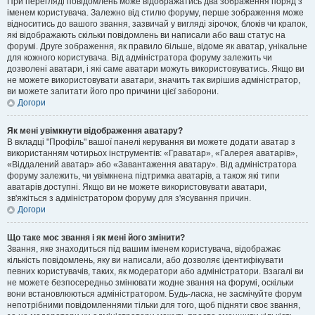
При перегляді повідомлень може відображатись два зображення поряд з
іменем користувача. Залежно від стилю форуму, перше зображення може
відноситись до вашого звання, зазвичай у вигляді зірочок, блоків чи крапок,
які відображають скільки повідомлень ви написали або ваш статус на
форумі. Друге зображення, як правило більше, відоме як аватар, унікальне
для кожного користувача. Від адміністратора форуму залежить чи
дозволені аватари, і які саме аватари можуть використовуватись. Якщо ви
не можете використовувати аватари, значить так вирішив адміністратор,
ви можете запитати його про причини цієї заборони.
Догори
Як мені увімкнути відображення аватару?
В вкладці "Профіль" вашої панелі керування ви можете додати аватар з
використанням чотирьох інструментів: «Граватар», «Галерея аватарів»,
«Віддалений аватар» або «Завантаження аватару». Від адміністратора
форуму залежить, чи увімкнена підтримка аватарів, а також які типи
аватарів доступні. Якщо ви не можете використовувати аватари,
зв'яжіться з адміністратором форуму для з'ясування причин.
Догори
Що таке моє звання і як мені його змінити?
Звання, яке знаходиться під вашим іменем користувача, відображає
кількість повідомлень, яку ви написали, або дозволяє ідентифікувати
певних користувачів, таких, як модератори або адміністратори. Взагалі ви
не можете безпосередньо змінювати жодне звання на форумі, оскільки
вони встановлюються адміністратором. Будь-ласка, не засмічуйте форум
непотрібними повідомленнями тільки для того, щоб підняти своє звання,