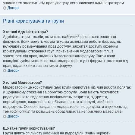
значків тем залежить від прав доступу, встановлених адміністратором.
Догори
Рівні користувачів та групи
Хто такі Адміністратори?
Адміністратори - особи, які мають найвищий рівень контролю над
форумом. Вони можуть керувати усіма аспектами роботи форуму, які
включають розмежування прав доступу, закриття доступу окремим
користувачам, створення груп, призначення модераторів і т.п., в
залежності від прав, наданих їм засновником форуму. Також вони
володіють усіма можливостями модераторів в усіх форумах, залежно від
прав, наданих ним засновником форуму.
Догори
Хто такі Модератори?
Модератори - це користувачі (або групи користувачів), чия робота полягає
у щоденному стеженні за роботою форуму. Вони мають можливості
редагування та видалення повідомлень, закриття, відкриття,
переміщення, видалення та об'єднання тем в форумі, який вони
модерують. Основне завдання модераторів - не допускати відхилень від
тем (
офтопіків
) та розміщень образливих та неприємних матеріалів.
Догори
Що таке групи користувачів?
Групи ділять спільноту учасників на підрозділи, якими керують