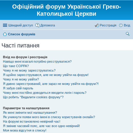
Офіційний форум Української Греко-
Католицької Церкви
Швидкий доступ
Допомога
Реєстрація
Вхід
Список форумів
ош
Часті питання
ук
Вхід на форум і реєстрація
Навіщо мені взагалі потрібно реєструватися?
Що таке COPPA?
Чому я не можу зареєструватись?
Я щойно зареєструвався, але не можу увійти на форум!
Чому я не можу увійти?
Я давно зареєстрований, але зараз не можу увійти на форум?!
Я забув свій пароль
Чому мені постійно доводиться вводити логін і пароль?
Що робить “Видалити cookies форуму”?
Параметри та налаштування
Як мені змінити мої налаштування?
Як уникнути появи мого імені в списку користувачів онлайн?
На форумі встановлено невірний час!
Я змінив часовий пояс, але час все одно невірний!
Моя мова відсутня в списку!