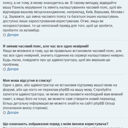
поясу, а не тому, в якому знаходитесь ви. В такому випадку, відвідайте
вашу Панель керування та змініть налаштуваннях часовий пояс, щоб він
відповідав вашому місцезнаходженню, наприклад, Київ, Варшава, Москва і
т.д. Зауважте, що зміна часового поясу та багатьох інших налаштувань
доступна лише зареєстрованим користувачам. Отже, якщо ви
незареєстровані, то це непоганий привід для того, щоб це зробити,
пробачте за каламбур.
Догори
Я змінив часовий пояс, але час все одно невірний!
Якщо ви впевнені в тому, що ви правильно встановили часовий пояс, але
час все одно невірний, значить годинник на сервері налаштовано невірно.
Будь-ласка, повідомте про це адміністратора, щоб він вирішив цю
проблему.
Догори
Моя мова відсутня в списку!
Одне з двох, або адміністратор не встановив підтримку вашої мови на
форумі, або ще ніхто не переклав phpBB на вашу мову. Спробуйте
запитати адміністратора, чи може він встановити необхідний вам мовний
пакет, а якщо його не існує, ви можете самі створити новий переклад.
Більш детальну інформацію ви можете знайти на сайті phpBB Group
(посилання внизу сторінки).
Догори
Що означають зображення поряд з моїм іменем користувача?