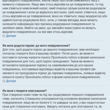
відповідного повідомлення, інколи лише протягом обмеженого часу з
моменту створення. Якщо вже хтось відповів на це повідомлення, то під
ним з'явиться невеличкий напис, який показує скільки разів ви редагували
це повідомлення і коли це відбулось востаннє. Цей напис з'явиться, якщо
хтось відповів на це повідомлення; воно не з'явиться, якщо модератор або
адміністратор редагували його, хоча, у такому випадку, вони можуть
залишити інформацію про причину редагування повідомлення та
зроблені зміни. Майте на увазі, що звичайні користувачі не можуть
видалити повідомлення, на яке вже хтось відповів.
Догори
Як мені додати підпис до мого повідомлення?
Для того, щоб додати підпис до вашого повідомлення, вам необхідно
спочатку створити його в вашому профілі. Після цього, ви можете
поставити галочку напроти пункту
Приєднати підпис
в формі написання
повідомлення для того, щоб підпис приєднався. Також ви можете
встановити приєднання підпису за замовчуванням до усіх ваших
повідомлень, поставивши відповідну відмітку в вашому профілі (ви
зможете не приєднувати підпис до окремих повідомлень, знявши відмітку
напроти пункту
Приєднати підпис
в формі написання повідомлення).
Догори
Як мені створити опитування?
При створенні нової теми чи під час редагування першого повідомлення
теми, натисніть
Створити опитування
під основною формою написання
повідомлення; якщо ви не бачите її, то швидше за все, у вас недостатньо
прав для створення опитувань. Введіть питання для опитування та, як