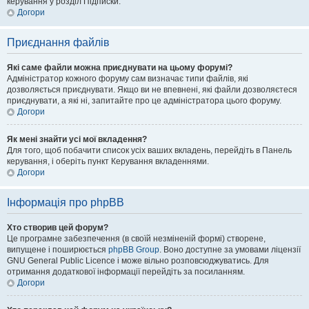
керування у розділ Підписки.
Догори
Приєднання файлів
Які саме файли можна приєднувати на цьому форумі?
Адміністратор кожного форуму сам визначає типи файлів, які
дозволяється приєднувати. Якщо ви не впевнені, які файли дозволяєтеся
приєднувати, а які ні, запитайте про це адміністратора цього форуму.
Догори
Як мені знайти усі мої вкладення?
Для того, щоб побачити список усіх ваших вкладень, перейдіть в Панель
керування, і оберіть пункт Керування вкладеннями.
Догори
Інформація про phpBB
Хто створив цей форум?
Це програмне забезпечення (в своїй незміненій формі) створене,
випущене і поширюється
phpBB Group
. Воно доступне за умовами ліцензії
GNU General Public Licence і може вільно розповсюджуватись. Для
отримання додаткової інформації перейдіть за посиланням.
Догори