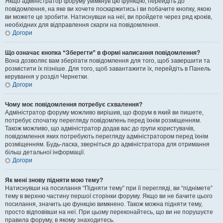
Якщо адміністратор форуму увімкнув цю функцію, перейдіть до
повідомлення, на яке ви хочете поскаржитись і ви побачите кнопку, якою
ви можете це зробити. Натиснувши на неї, ви пройдете через ряд кроків,
необхідних для відправлення скарги на повідомлення.
Догори
Що означає кнопка “Зберегти” в формі написання повідомлення?
Вона дозволяє вам зберігати повідомлення для того, щоб завершити та
розмістити їх пізніше. Для того, щоб завантажити їх, перейдіть в Панель
керування у розділ Чернетки.
Догори
Чому моє повідомлення потребує схвалення?
Адміністратор форуму можливо вирішив, що форум в який ви пишете,
потребує спочатку перегляду повідомлень перед їхнім розміщенням.
Також можливо, що адміністратор додав вас до групи користувачів,
повідомлення яких потребують перегляду адміністратором перед їхнім
розміщенням. Будь-ласка, зверніться до адміністратора для отримання
більш детальної інформації.
Догори
Як мені знову підняти мою тему?
Натиснувши на посилання “Підняти тему” при її перегляді, ви “піднімете”
тему в верхню частину першої сторінки форуму. Якщо ви не бачите цього
посилання, значить цю функцію вимкнено. Також можна підняти тему,
просто відповівши на неї. При цьому переконайтесь, що ви не порушуєте
правила форуму, в якому знаходитесь.