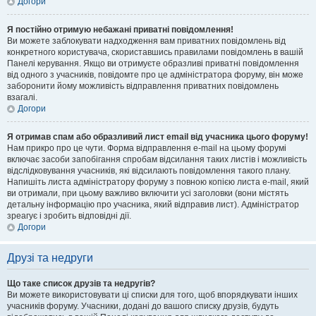
Догори
Я постійно отримую небажані приватні повідомлення!
Ви можете заблокувати надходження вам приватних повідомлень від
конкретного користувача, скориставшись правилами повідомлень в вашій
Панелі керування. Якщо ви отримуєте образливі приватні повідомлення
від одного з учасників, повідомте про це адміністратора форуму, він може
заборонити йому можливість відправлення приватних повідомлень
взагалі.
Догори
Я отримав спам або образливий лист email від учасника цього форуму!
Нам прикро про це чути. Форма відправлення e-mail на цьому форумі
включає засоби запобігання спробам відсилання таких листів і можливість
відслідковування учасників, які відсилають повідомлення такого плану.
Напишіть листа адміністратору форуму з повною копією листа e-mail, який
ви отримали, при цьому важливо включити усі заголовки (вони містять
детальну інформацію про учасника, який відправив лист). Адміністратор
зреагує і зробить відповідні дії.
Догори
Друзі та недруги
Що таке список друзів та недругів?
Ви можете використовувати ці списки для того, щоб впорядкувати інших
учасників форуму. Учасники, додані до вашого списку друзів, будуть