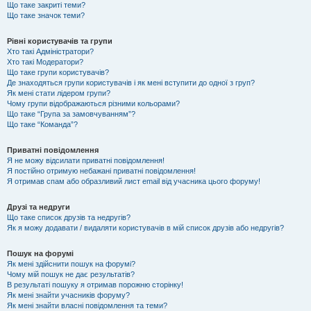
Що таке закриті теми?
Що таке значок теми?
Рівні користувачів та групи
Хто такі Адміністратори?
Хто такі Модератори?
Що таке групи користувачів?
Де знаходяться групи користувачів і як мені вступити до одної з груп?
Як мені стати лідером групи?
Чому групи відображаються різними кольорами?
Що таке “Група за замовчуванням”?
Що таке “Команда”?
Приватні повідомлення
Я не можу відсилати приватні повідомлення!
Я постійно отримую небажані приватні повідомлення!
Я отримав спам або образливий лист email від учасника цього форуму!
Друзі та недруги
Що таке список друзів та недругів?
Як я можу додавати / видаляти користувачів в мій список друзів або недругів?
Пошук на форумі
Як мені здійснити пошук на форумі?
Чому мій пошук не дає результатів?
В результаті пошуку я отримав порожню сторінку!
Як мені знайти учасників форуму?
Як мені знайти власні повідомлення та теми?