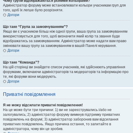
Чому групи відображаються різними кольорами?
Адміністратор форуму може встановлювати кольори учасникам груп для
того, щоб їх легше було розрізняти.
Догори
Що таке “Група за замовчуванням”?
Якщо ви є учасником більш ніж одної групи, ваша група за замовчуванням
використовується для того, щоб визначити який колір та звання буде
відображатись за замовчуванням. Адміністратор може надати вам право
змінювати вашу групу за замовчуванням в вашій Панелі керування.
Догори
Що таке “Команда”?
На цій сторінці ви знайдете список учасників, які здійснюють управління
форумами, включаючи адміністраторів та модераторів та інформацію про
те, які форуми вони модерують.
Догори
Приватні повідомлення
Я не можу відсилати приватні повідомлення!
На це може бути три причини: 1) ви не зареєструвались і/або не
залогувались; 2) адміністратор форуму вимкнув підтримку приватних
повідомлень на форумі; 3) адміністратор заборонив вам відсилання
приватних повідомлень. Якщо причина остання, то запитайте в
адміністратора, чому він це зробив.