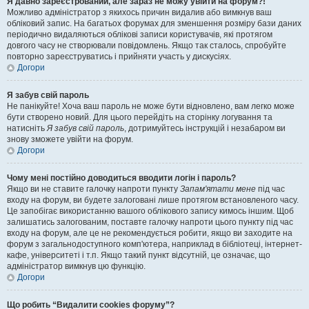
Я давно зареєстрований, але зараз не можу увійти на форум?!
Можливо адміністратор з якихось причин видалив або вимкнув ваш
обліковий запис. На багатьох форумах для зменшення розміру бази даних
періодично видаляються облікові записи користувачів, які протягом
довгого часу не створювали повідомлень. Якщо так сталось, спробуйте
повторно зареєструватись і прийняти участь у дискусіях.
Догори
Я забув свій пароль
Не панікуйте! Хоча ваш пароль не може бути відновлено, вам легко може
бути створено новий. Для цього перейдіть на сторінку логування та
натисніть
Я забув свій пароль
, дотримуйтесь інструкцій і незабаром ви
знову зможете увійти на форум.
Догори
Чому мені постійно доводиться вводити логін і пароль?
Якщо ви не ставите галочку напроти пункту
Запам'ятати мене
під час
входу на форум, ви будете залоговані лише протягом встановленого часу.
Це запобігає використанню вашого облікового запису кимось іншим. Щоб
залишатись залогованим, поставте галочку напроти цього пункту під час
входу на форум, але це не рекомендується робити, якщо ви заходите на
форум з загальнодоступного комп'ютера, наприклад в бібліотеці, інтернет-
кафе, університеті і т.п. Якщо такий пункт відсутній, це означає, що
адміністратор вимкнув цю функцію.
Догори
Що робить “Видалити cookies форуму”?