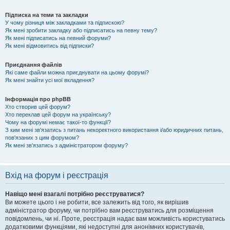
Підписка на теми та закладки
У чому різниця між закладками та підпискою?
Як мені зробити закладку або підписатись на певну тему?
Як мені підписатись на певний форуми?
Як мені відмовитись від підписки?
Приєднання файлів
Які саме файли можна приєднувати на цьому форумі?
Як мені знайти усі мої вкладення?
Інформація про phpBB
Хто створив цей форум?
Хто переклав цей форум на українську?
Чому на форумі немає такої-то функції?
З ким мені зв'язатись з питань некоректного використання і/або юридичних питань,
пов'язаних з цим форумом?
Як мені зв'язатись з адміністратором форуму?
Вхід на форум і реєстрація
Навіщо мені взагалі потрібно реєструватися?
Ви можете цього і не робити, все залежить від того, як вирішив
адміністратор форуму, чи потрібно вам реєструватись для розміщення
повідомлень, чи ні. Проте, реєстрація надає вам можливість користуватись
додатковими функціями, які недоступні для анонімних користувачів,