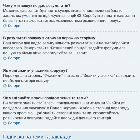
Чому мій пошук не дає результатів?
Можливо ваш запит був надто суворо визначеним і включав багато
загальних умов, які не індексуються phpBB3. Спробуйте задати ваш запит
більш чітко та скористайтесь можливостями розширеного пошуку.
Догори
В результаті пошуку я отримав порожню сторінку!
Ваш пошук дав надто велику кількість результатів, які не зміг обробити
вебсервер. Використайте “Розширений пошук”, задайте форуми для
пошуку та більш чітко сформулюйте ваш запит.
Догори
Як мені знайти учасників форуму?
Перейдіть на сторінку “Учасники”, натисніть “Знайти учасника” та задайте
необхідні критерії пошуку.
Догори
Як мені знайти власні повідомлення та теми?
Ви можете знайти свої власні повідомлення, натиснувши “Знайти усі
повідомлення учасника” в Панелі керування або на сторінці перегляду
вашого профілю. Щоб знайти створені вами теми, скористайтесь
розширеним пошуком і задайте необхідні для цього критерії.
Догори
Підписка на теми та закладки