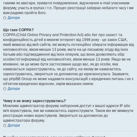
такими як аватари, приватні повідомлення, відсилання e-mail учасникам
форуму, участь в групах і т.п. Процес реєстрації забирає небагато часу і ми
вам радимо пройти його.
Догори
Що таке COPPA?
COPPA (Child Online Privacy and Protection Act) або Акт про захист та
конфіденційність дітей в мережі інтернет від 1998 року - це закон США,
який вимагає від веб-сайтів, які можуть потенційно збирати інформацію від
неповнолітніх, віком менше 13 років, мати на це письмову згоду від їхніх
батьків або підтвердження від їхніх опікунів, що вони дозволяють збір
особистої інформації від неповнолітніх, віком менше 13 років. Якщо ви не
впевнені, чи це може бути застосоване щодо вас, як до особи, яка
намагається зареєструватись, чи до сайту, на якому ви намагаєтесь
зареєструватись, зверніться за допомогою до юрисконсульта. Зауважте,
що phpBB Group не може надавати консультацій з юридичних питань і не є
об'єктом юридичних відносин, окрім вказаних нижче.
Догори
Чому я не можу зареєструватись?
Можливо адміністратор форуму заборонив доступ з вашої адреси IP або
ім'я користувача, яке ви намагаєтесь зареєструвати. Також він міг вимкнути
реєстрацію нових користувачів. Зверніться за допомогою до
адміністратора форуму.
Догори