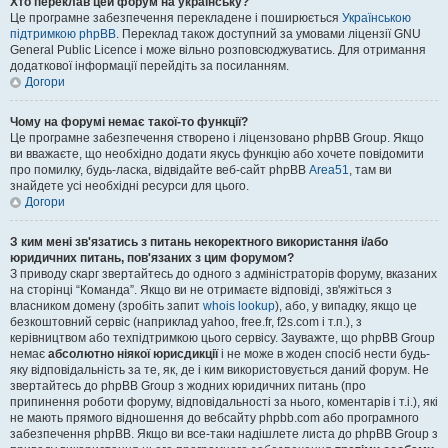
Хто переклав цей форум на українську?
Це програмне забезпечення перекладене і поширюється
Українською
підтримкою phpBB
. Переклад також доступний за умовами ліцензії GNU
General Public Licence і може вільно розповсюджуватись. Для отримання
додаткової інформації перейдіть за посиланням.
Догори
Чому на форумі немає такої-то функції?
Це програмне забезпечення створено і ліцензовано phpBB Group. Якщо
ви вважаєте, що необхідно додати якусь функцію або хочете повідомити
про помилку, будь-ласка, відвідайте веб-сайт phpBB
Area51
, там ви
знайдете усі необхідні ресурси для цього.
Догори
З ким мені зв'язатись з питань некоректного використання і/або
юридичних питань, пов'язаних з цим форумом?
З приводу скарг звертайтесь до одного з адміністраторів форуму, вказаних
на сторінці “Команда”. Якщо ви не отримаєте відповіді, зв'яжіться з
власником домену (зробіть запит
whois lookup
), або, у випадку, якщо це
безкоштовний сервіс (наприклад yahoo, free.fr, f2s.com і т.п.), з
керівництвом або техпідтримкою цього сервісу. Зауважте, що phpBB Group
немає
абсолютно ніякої юрисдикції
і не може в жоден спосіб нести будь-
яку відповідальність за те, як, де і ким використовується даний форум. Не
звертайтесь до phpBB Group з жодних юридичних питань (про
припинення роботи форуму, відповідальності за нього, коментарів і т.і.), які
не мають прямого відношення до вебсайту phpbb.com або програмного
забезпечення phpBB. Якщо ви все-таки надішлете листа до phpBB Group з