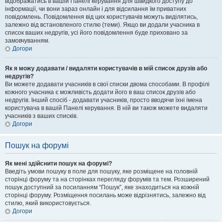
відображатись в вашій Панелі керування для швидкого доступу до
інформації, чи вони зараз онлайн і для відсилання їм приватних
повідомлень. Повідомлення від цих користувачів можуть виділятись,
залежно від встановленого стилю (теми). Якщо ви додали учасника в
список ваших недругів, усі його повідомлення буде приховано за
замовчуванням.
Догори
Як я можу додавати / видаляти користувачів в мій список друзів або
недругів?
Ви можете додавати учасників в свої списки двома способами. В профілі
кожного учасника є можливість додати його в ваш список друзів або
недругів. Інший спосіб - додавати учасників, просто вводячи їхні імена
користувача в вашій Панелі керування. В ній ви також можете видаляти
учасників з ваших списків.
Догори
Пошук на форумі
Як мені здійснити пошук на форумі?
Введіть умови пошуку в поле для пошуку, яке розміщене на головній
сторінці форуму та на сторінках перегляду форумів та тем. Розширений
пошук доступний за посиланням “Пошук”, яке знаходиться на кожній
сторінці форуму. Розміщення посилань може відрізнятись, залежно від
стилю, який використовується.
Догори