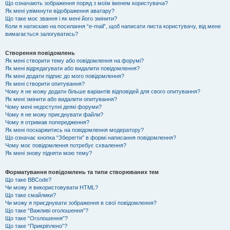
Що означають зображення поряд з моїм іменем користувача?
Як мені увімкнути відображення аватару?
Що таке моє звання і як мені його змінити?
Коли я натискаю на посилання “e-mail”, щоб написати листа користувачу, від мене
вимагається залогуватись?
Створення повідомлень
Як мені створити тему або повідомлення на форумі?
Як мені відредагувати або видалити повідомлення?
Як мені додати підпис до мого повідомлення?
Як мені створити опитування?
Чому я не можу додати більше варіантів відповідей для свого опитування?
Як мені змінити або видалити опитування?
Чому мені недоступні деякі форуми?
Чому я не можу приєднувати файли?
Чому я отримав попередження?
Як мені поскаржитись на повідомлення модератору?
Що означає кнопка “Зберегти” в формі написання повідомлення?
Чому моє повідомлення потребує схвалення?
Як мені знову підняти мою тему?
Форматування повідомлень та типи створюваних тем
Що таке BBCode?
Чи можу я використовувати HTML?
Що таке смайлики?
Чи можу я приєднувати зображення в свої повідомлення?
Що таке “Важливі оголошення”?
Що таке “Оголошення”?
Що таке “Прикріплено”?