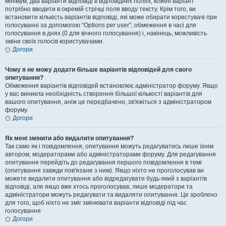
мінімум, два варіанти відповіді в відповідних полях, кожен варіант
потрібно вводити в окремій стрічці поля вводу тексту. Крім того, ви
встановити кількість варіантів відповіді, які може обирати користувачі при
голосуванні за допомогою “Options per user”, обмеження в часі для
голосування в днях (0 для вічного голосування) і, накінець, можливість
зміни своїх голосів користувачами.
Догори
Чому я не можу додати більше варіантів відповідей для свого
опитування?
Обмеження варіантів відповідей встановлює адміністратор форуму. Якщо
у вас виникла необхідність створення більшої кількості варіантів для
вашого опитування, аніж це передбачено, зв'яжіться з адміністратором
форуму.
Догори
Як мені змінити або видалити опитування?
Так само як і повідомлення, опитування можуть редагуватись лише їхнім
автором, модераторами або адміністраторами форуму. Для редагування
опитування перейдіть до редагування першого повідомлення в темі
(опитування завжди пов'язане з ним). Якщо ніхто не проголосував ви
можете видалити опитування або відредагувати будь-який з варіантів
відповіді, але якщо вже хтось проголосував, лише модератори та
адміністратори можуть редагувати та видаляти опитування. Це зроблено
для того, щоб ніхто не зміг змінювати варіанти відповіді під час
голосування
Догори