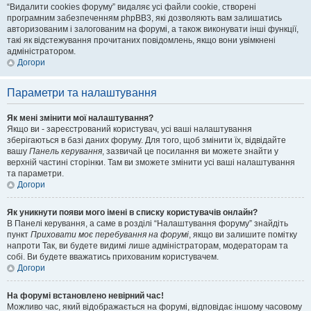
“Видалити cookies форуму” видаляє усі файли cookie, створені
програмним забезпеченням phpBB3, які дозволяють вам залишатись
авторизованим і залогованим на форумі, а також виконувати інші функції,
такі як відстежування прочитаних повідомлень, якщо вони увімкнені
адміністратором.
Догори
Параметри та налаштування
Як мені змінити мої налаштування?
Якщо ви - зареєстрований користувач, усі ваші налаштування
зберігаються в базі даних форуму. Для того, щоб змінити їх, відвідайте
вашу
Панель керування
, зазвичай це посилання ви можете знайти у
верхній частині сторінки. Там ви зможете змінити усі ваші налаштування
та параметри.
Догори
Як уникнути появи мого імені в списку користувачів онлайн?
В Панелі керування, а саме в розділі “Налаштування форуму” знайдіть
пункт
Приховати моє перебування на форумі
, якщо ви залишите помітку
напроти
Так
, ви будете видимі лише адміністраторам, модераторам та
собі. Ви будете вважатись прихованим користувачем.
Догори
На форумі встановлено невірний час!
Можливо час, який відображається на форумі, відповідає іншому часовому