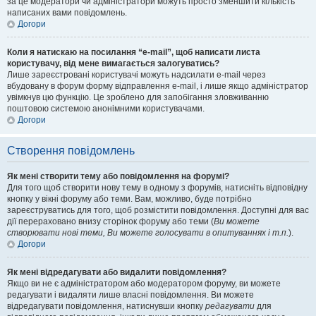
за це модератори чи адміністратори можуть просто зменшити кількість
написаних вами повідомлень.
Догори
Коли я натискаю на посилання “e-mail”, щоб написати листа
користувачу, від мене вимагається залогуватись?
Лише зареєстровані користувачі можуть надсилати e-mail через
вбудовану в форум форму відправлення e-mail, і лише якщо адміністратор
увімкнув цю функцію. Це зроблено для запобігання зловживанню
поштовою системою анонімними користувачами.
Догори
Створення повідомлень
Як мені створити тему або повідомлення на форумі?
Для того щоб створити нову тему в одному з форумів, натисніть відповідну
кнопку у вікні форуму або теми. Вам, можливо, буде потрібно
зареєструватись для того, щоб розмістити повідомлення. Доступні для вас
дії перераховано внизу сторінок форуму або теми (
Ви можете
створювати нові теми, Ви можете голосувати в опитуваннях і т.п.
).
Догори
Як мені відредагувати або видалити повідомлення?
Якщо ви не є адміністратором або модератором форуму, ви можете
редагувати і видаляти лише власні повідомлення. Ви можете
відредагувати повідомлення, натиснувши кнопку
редагувати
для