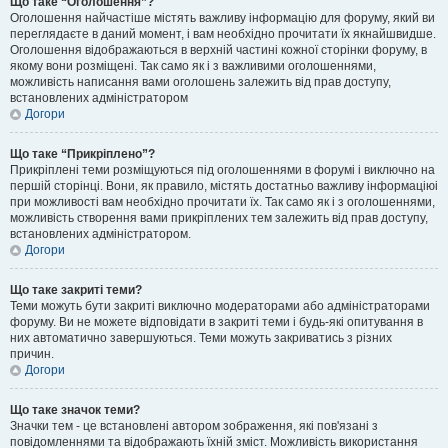
Що таке “Оголошення”?
Оголошення найчастіше містять важливу інформацію для форуму, який ви
переглядаєте в даний момент, і вам необхідно прочитати їх якнайшвидше.
Оголошення відображаються в верхній частині кожної сторінки форуму, в
якому вони розміщені. Так само як і з важливими оголошеннями,
можливість написання вами оголошень залежить від прав доступу,
встановлених адміністратором
Догори
Що таке “Прикріплено”?
Прикріплені теми розміщуються під оголошеннями в форумі і виключно на
першій сторінці. Вони, як правило, містять достатньо важливу інформаціюі
при можливості вам необхідно прочитати їх. Так само як і з оголошеннями,
можливість створення вами прикріплених тем залежить від прав доступу,
встановлених адміністратором.
Догори
Що таке закриті теми?
Теми можуть бути закриті виключно модераторами або адміністраторами
форуму. Ви не можете відповідати в закриті теми і будь-які опитування в
них автоматично завершуються. Теми можуть закриватись з різних
причин.
Догори
Що таке значок теми?
Значки тем - це встановлені автором зображення, які пов'язані з
повідомленнями та відображають їхній зміст. Можливість використання