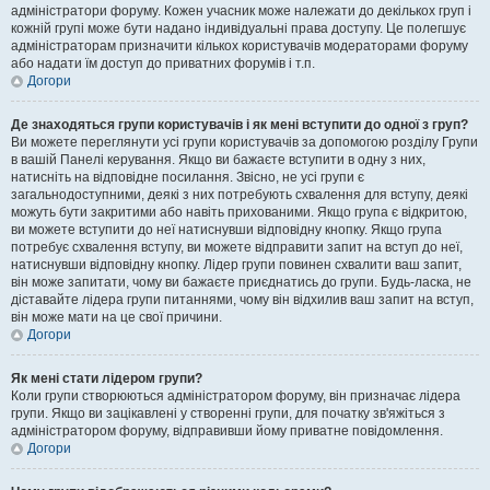
адміністратори форуму. Кожен учасник може належати до декількох груп і
кожній групі може бути надано індивідуальні права доступу. Це полегшує
адміністраторам призначити кількох користувачів модераторами форуму
або надати їм доступ до приватних форумів і т.п.
Догори
Де знаходяться групи користувачів і як мені вступити до одної з груп?
Ви можете переглянути усі групи користувачів за допомогою розділу Групи
в вашій Панелі керування. Якщо ви бажаєте вступити в одну з них,
натисніть на відповідне посилання. Звісно, не усі групи є
загальнодоступними, деякі з них потребують схвалення для вступу, деякі
можуть бути закритими або навіть прихованими. Якщо група є відкритою,
ви можете вступити до неї натиснувши відповідну кнопку. Якщо група
потребує схвалення вступу, ви можете відправити запит на вступ до неї,
натиснувши відповідну кнопку. Лідер групи повинен схвалити ваш запит,
він може запитати, чому ви бажаєте приєднатись до групи. Будь-ласка, не
діставайте лідера групи питаннями, чому він відхилив ваш запит на вступ,
він може мати на це свої причини.
Догори
Як мені стати лідером групи?
Коли групи створюються адміністратором форуму, він призначає лідера
групи. Якщо ви зацікавлені у створенні групи, для початку зв'яжіться з
адміністратором форуму, відправивши йому приватне повідомлення.
Догори