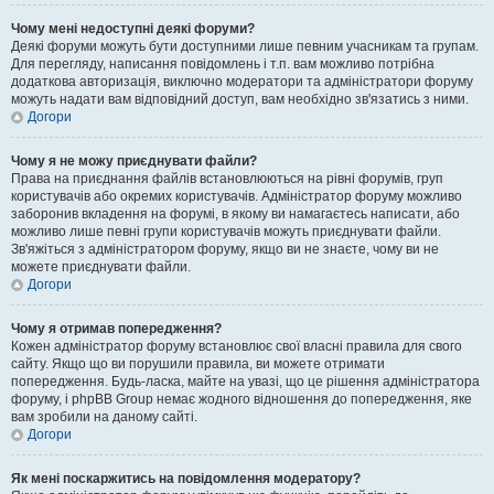
Чому мені недоступні деякі форуми?
Деякі форуми можуть бути доступними лише певним учасникам та групам.
Для перегляду, написання повідомлень і т.п. вам можливо потрібна
додаткова авторизація, виключно модератори та адміністратори форуму
можуть надати вам відповідний доступ, вам необхідно зв'язатись з ними.
Догори
Чому я не можу приєднувати файли?
Права на приєднання файлів встановлюються на рівні форумів, груп
користувачів або окремих користувачів. Адміністратор форуму можливо
заборонив вкладення на форумі, в якому ви намагаєтесь написати, або
можливо лише певні групи користувачів можуть приєднувати файли.
Зв'яжіться з адміністратором форуму, якщо ви не знаєте, чому ви не
можете приєднувати файли.
Догори
Чому я отримав попередження?
Кожен адміністратор форуму встановлює свої власні правила для свого
сайту. Якщо що ви порушили правила, ви можете отримати
попередження. Будь-ласка, майте на увазі, що це рішення адміністратора
форуму, і phpBB Group немає жодного відношення до попередження, яке
вам зробили на даному сайті.
Догори
Як мені поскаржитись на повідомлення модератору?