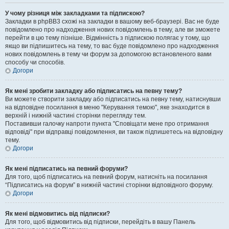
У чому різниця між закладками та підпискою?
Закладки в phpBB3 схожі на закладки в вашому веб-браузері. Вас не буде
повідомлено про надходження нових повідомлень в тему, але ви зможете
перейти в цю тему пізніше. Відмінність з підпискою полягає у тому, що
якщо ви підпишитесь на тему, то вас буде повідомлено про надходження
нових повідомлень в тему чи форум за допомогою встановленого вами
способу чи способів.
Догори
Як мені зробити закладку або підписатись на певну тему?
Ви можете створити закладку або підписатись на певну тему, натиснувши
на відповідне посилання в меню "Керування темою", яке знаходится в
верхній і нижній частині сторінки перегляду тем.
Поставивши галочку напроти пункта "Сповіщати мене про отримання
відповіді" при відправці повідомлення, ви також підпишетесь на відповідну
тему.
Догори
Як мені підписатись на певний форуми?
Для того, щоб підписатись на певний форум, натисніть на посилання
“Підписатись на форум” в нижній частині сторінки відповідного форуму.
Догори
Як мені відмовитись від підписки?
Для того, щоб відмовитись від підписки, перейдіть в вашу Панель