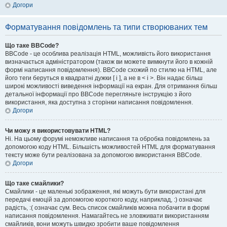
Догори
Форматування повідомлень та типи створюваних тем
Що таке BBCode?
BBCode - це особлива реалізація HTML, можливість його використання
визначається адміністратором (також ви можете вимкнути його в кожній
формі написання повідомлення). BBCode схожий по стилю на HTML, але
його теги беруться в квадратні дужки [ і ], а не в < і >. Він надає більш
широкі можливості виведення інформації на екран. Для отримання більш
детальної інформації про BBCode перегляньте інструкцію з його
використання, яка доступна з сторінки написання повідомлення.
Догори
Чи можу я використовувати HTML?
Ні. На цьому форумі неможливе написання та обробка повідомлень за
допомогою коду HTML. Більшість можливостей HTML для форматування
тексту може бути реалізована за допомогою використання BBCode.
Догори
Що таке смайлики?
Смайлики - це маленькі зображення, які можуть бути використані для
передачі емоцій за допомогою короткого коду, наприклад, :) означає
радість, :( означає сум. Весь список смайликів можна побачити в формі
написання повідомлення. Намагайтесь не зловживати використанням
смайликів, вони можуть швидко зробити ваше повідомлення