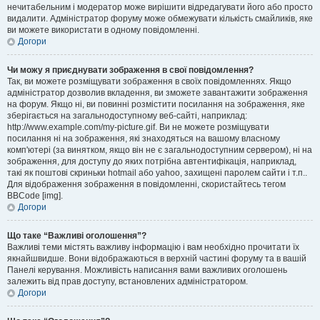
нечитабельним і модератор може вирішити відредагувати його або просто
видалити. Адміністратор форуму може обмежувати кількість смайликів, яке
ви можете використати в одному повідомленні.
Догори
Чи можу я приєднувати зображення в свої повідомлення?
Так, ви можете розміщувати зображення в своїх повідомленнях. Якщо
адміністратор дозволив вкладення, ви зможете завантажити зображення
на форум. Якщо ні, ви повинні розмістити посилання на зображення, яке
зберігається на загальнодоступному веб-сайті, наприклад:
http://www.example.com/my-picture.gif. Ви не можете розміщувати
посилання ні на зображення, які знаходяться на вашому власному
комп'ютері (за винятком, якщо він не є загальнодоступним сервером), ні на
зображення, для доступу до яких потрібна автентифікація, наприклад,
такі як поштові скриньки hotmail або yahoo, захищені паролем сайти і т.п..
Для відображення зображення в повідомленні, скористайтесь тегом
BBCode [img].
Догори
Що таке “Важливі оголошення”?
Важливі теми містять важливу інформацію і вам необхідно прочитати їх
якнайшвидше. Вони відображаються в верхній частині форуму та в вашій
Панелі керування. Можливість написання вами важливих оголошень
залежить від прав доступу, встановлених адміністратором.
Догори