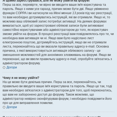
Я щойно зареєструвався, але не можу увійти на форум!
Перш за все, перевірте, чи вірно ви вводите ваше ім'я користувача та
пароль. Якщо з ними усе гаразд, причин може бути дві. Якщо увімкнено
функцію COPPA і ви натиснули на
Мені менше 13 років
під час реєстрації,
то вам необхідно дотримуватись інструкцій, які ви отримали. Якщо ні, то
можливо ваш обліковий запис потребує активації. На деяких форумах
вимагається, щоб усі зареєстровані облікові записи були активовані
самостійно користувачами або адміністратором до того, як користувач
зможе увійти на форум. В процесі реєстрації вам повідомлялось про те, чи
необхідна вам активація чи ні. Якщо вам було надіслано лист
електронною поштою, дотримуйтесь інструкцій, якщо ви не отримали
листа, переконайтесь що ви вказали правильну адресу e-mail. Основна
причина, з якої використовується активація облікового запису - це
зменшення можливостей для анонімних зловживань на форумі. Якщо ви
переконані, що ви ввели правильну адресу e-mail, спробуйте зв'язатись з
адміністратором форуму.
Догори
Чому я не можу увійти?
На це може бути декілька причин. Перш за все, переконайтесь, чи
правильно ви вводите ваше ім'я користувача та пароль. Якщо це так, тоді
вам необхідно зв'язатися з адміністратором для того, щоб переконатись,
що вам не заборонено доступ до форуму. Також можливо, що
адміністратор невірно сконфігурував форум, і необхідно повідомити його
про це для виправлення помилки.
Догори