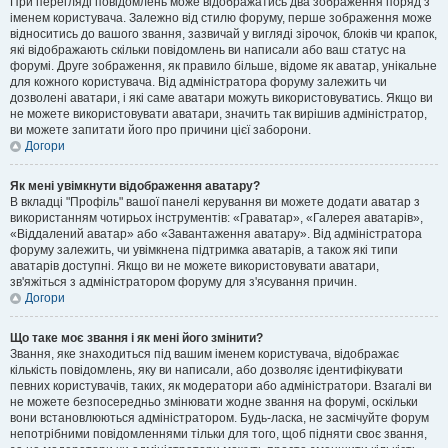
При перегляді повідомлень може відображатись два зображення поряд з
іменем користувача. Залежно від стилю форуму, перше зображення може
відноситись до вашого звання, зазвичай у вигляді зірочок, блоків чи крапок,
які відображають скільки повідомлень ви написали або ваш статус на
форумі. Друге зображення, як правило більше, відоме як аватар, унікальне
для кожного користувача. Від адміністратора форуму залежить чи
дозволені аватари, і які саме аватари можуть використовуватись. Якщо ви
не можете використовувати аватари, значить так вирішив адміністратор,
ви можете запитати його про причини цієї заборони.
Догори
Як мені увімкнути відображення аватару?
В вкладці "Профіль" вашої панелі керування ви можете додати аватар з
використанням чотирьох інструментів: «Граватар», «Галерея аватарів»,
«Віддалений аватар» або «Завантаження аватару». Від адміністратора
форуму залежить, чи увімкнена підтримка аватарів, а також які типи
аватарів доступні. Якщо ви не можете використовувати аватари,
зв'яжіться з адміністратором форуму для з'ясування причин.
Догори
Що таке моє звання і як мені його змінити?
Звання, яке знаходиться під вашим іменем користувача, відображає
кількість повідомлень, яку ви написали, або дозволяє ідентифікувати
певних користувачів, таких, як модератори або адміністратори. Взагалі ви
не можете безпосередньо змінювати жодне звання на форумі, оскільки
вони встановлюються адміністратором. Будь-ласка, не засмічуйте форум
непотрібними повідомленнями тільки для того, щоб підняти своє звання,