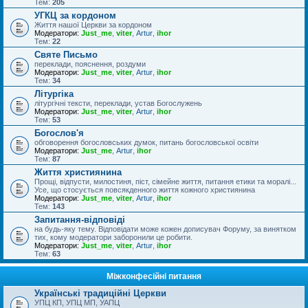
Тем:
205
УГКЦ за кордоном
Життя нашої Церкви за кордоном
Модератори:
Just_me
,
viter
,
Artur
,
ihor
Тем:
22
Святе Письмо
переклади, пояснення, роздуми
Модератори:
Just_me
,
viter
,
Artur
,
ihor
Тем:
34
Літургіка
літургічні тексти, переклади, устав Богослужень
Модератори:
Just_me
,
viter
,
Artur
,
ihor
Тем:
53
Богослов'я
обговорення богословських думок, питань богословської освіти
Модератори:
Just_me
,
Artur
,
ihor
Тем:
87
Життя християнина
Прощі, відпусти, милостиня, піст, сімейне життя, питання етики та моралі...
Усе, що стосується повсякденного життя кожного християнина
Модератори:
Just_me
,
viter
,
Artur
,
ihor
Тем:
143
Запитання-відповіді
на будь-яку тему. Відповідати може кожен дописувач Форуму, за винятком
тих, кому модератори заборонили це робити.
Модератори:
Just_me
,
viter
,
Artur
,
ihor
Тем:
63
Міжконфесійні питання
Українські традиційні Церкви
УПЦ КП, УПЦ МП, УАПЦ