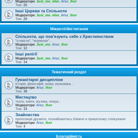
Модератори:
Just_me
,
viter
,
Artur
,
ihor
Тем:
25
Інші Церкви та Спільноти
Модератори:
Just_me
,
viter
,
Artur
,
ihor
Тем:
29
Міжрелігійні питання
Спільноти, що пов'язують себе з Християнством
"єговісти", "мормони"...
Модератори:
Just_me
,
Artur
,
ihor
Тем:
12
Інші релігії
Модератори:
Just_me
,
Artur
,
ihor
Тем:
14
Тематичний розділ
Гуманітарні дисципліни
історія, філософія, мови, економіка...
Модератори:
Artur
,
ihor
Тем:
38
Мистецтво
театр, книги, музика, опера...
Модератори:
Artur
,
ihor
Тем:
33
Знайомства
пропозиція дружити, познайомитись ближче в приватному спілкуванні
Модератори:
Artur
,
ihor
Тем:
4
Благодійність