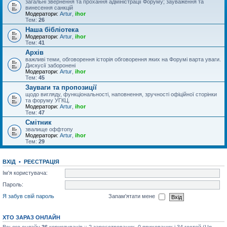
загальні звернення та прохання адміністрації Форуму; зауваження та
винесення санкцій
Модератори:
Artur
,
ihor
Тем:
26
Наша бібліотека
Модератори:
Artur
,
ihor
Тем:
41
Архів
важливі теми, обговорення історія обговорення яких на Форумі варта уваги.
Дискусії заборонені
Модератори:
Artur
,
ihor
Тем:
45
Зауваги та пропозиції
щодо вигляду, функціональності, наповнення, зручності офіційної сторінки
та форуму УГКЦ.
Модератори:
Artur
,
ihor
Тем:
47
Смітник
звалище оффтопу
Модератори:
Artur
,
ihor
Тем:
29
ВХІД
•
РЕЄСТРАЦІЯ
Ім'я користувача:
Пароль:
Я забув свій пароль
Запам'ятати мене
ХТО ЗАРАЗ ОНЛАЙН