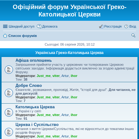
Офіційний форум Української Греко-
Католицької Церкви
Швидкий доступ
Допомога
Реєстрація
Вхід
Список форумів
ош
Сьогодні: 06 серпня 2026, 10:12
ук
Українська Греко-Католицька Церква
Афіша оголошень
Запрошення прийняти участь у церковних чи толерованих Церквою
світських заходах. Інформація додається виключно за згодою адміністрації
Форуму.
Модератори:
Just_me
,
viter
,
Artur
,
ihor
Тем:
38
Добре Слово
Євангеліє, розважання, проповіді, Житія, "історії для душі".
Для читання, не
для дискусій
.
Модератори:
Just_me
,
viter
,
Artur
,
ihor
Тем:
7
Католицька Церква
в Україні і у світі
Модератори:
Just_me
,
viter
,
Artur
,
ihor
Тем:
91
Церква і Суспільство
питання з життя Церкви/Суспільства, які не відносяться до тематики інших
розділів Форуму
Модератори:
Just_me
,
viter
,
Artur
,
ihor