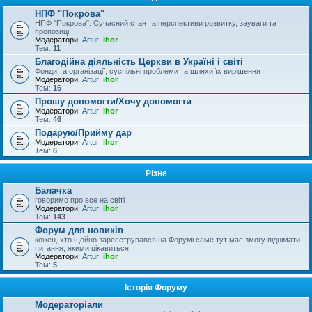
НПФ "Покрова"
НПФ "Покрова". Сучасний стан та перспективи розвитку, зауваги та
пропозиції
Модератори:
Artur
,
ihor
Тем:
11
Благодійна діяльність Церкви в Україні і світі
Фонди та організації, суспільні проблеми та шляхи їх вирішення
Модератори:
Artur
,
ihor
Тем:
16
Прошу допомогти/Хочу допомогти
Модератори:
Artur
,
ihor
Тем:
46
Подарую/Прийму дар
Модератори:
Artur
,
ihor
Тем:
6
Різне
Балачка
говоримо про все на світі
Модератори:
Artur
,
ihor
Тем:
143
Форум для новиків
кожен, хто щойно зареєструвався на Форумі саме тут має змогу піднімати
питання, якими цікавиться.
Модератори:
Artur
,
ihor
Тем:
5
Історія Форуму
Модераторіали