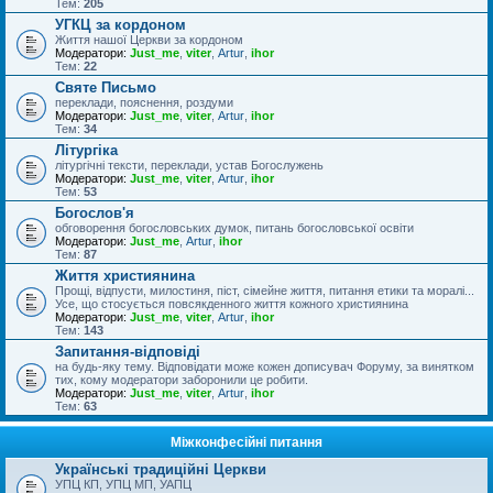
Тем:
205
УГКЦ за кордоном
Життя нашої Церкви за кордоном
Модератори:
Just_me
,
viter
,
Artur
,
ihor
Тем:
22
Святе Письмо
переклади, пояснення, роздуми
Модератори:
Just_me
,
viter
,
Artur
,
ihor
Тем:
34
Літургіка
літургічні тексти, переклади, устав Богослужень
Модератори:
Just_me
,
viter
,
Artur
,
ihor
Тем:
53
Богослов'я
обговорення богословських думок, питань богословської освіти
Модератори:
Just_me
,
Artur
,
ihor
Тем:
87
Життя християнина
Прощі, відпусти, милостиня, піст, сімейне життя, питання етики та моралі...
Усе, що стосується повсякденного життя кожного християнина
Модератори:
Just_me
,
viter
,
Artur
,
ihor
Тем:
143
Запитання-відповіді
на будь-яку тему. Відповідати може кожен дописувач Форуму, за винятком
тих, кому модератори заборонили це робити.
Модератори:
Just_me
,
viter
,
Artur
,
ihor
Тем:
63
Міжконфесійні питання
Українські традиційні Церкви
УПЦ КП, УПЦ МП, УАПЦ