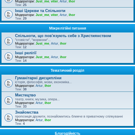
Модератори:
Just_me
,
viter
,
Artur
,
ihor
Тем:
25
Інші Церкви та Спільноти
Модератори:
Just_me
,
viter
,
Artur
,
ihor
Тем:
29
Міжрелігійні питання
Спільноти, що пов'язують себе з Християнством
"єговісти", "мормони"...
Модератори:
Just_me
,
Artur
,
ihor
Тем:
12
Інші релігії
Модератори:
Just_me
,
Artur
,
ihor
Тем:
14
Тематичний розділ
Гуманітарні дисципліни
історія, філософія, мови, економіка...
Модератори:
Artur
,
ihor
Тем:
38
Мистецтво
театр, книги, музика, опера...
Модератори:
Artur
,
ihor
Тем:
33
Знайомства
пропозиція дружити, познайомитись ближче в приватному спілкуванні
Модератори:
Artur
,
ihor
Тем:
4
Благодійність