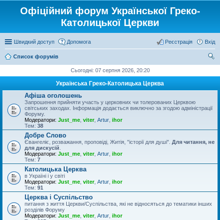
Офіційний форум Української Греко-
Католицької Церкви
Швидкий доступ
Допомога
Реєстрація
Вхід
Список форумів
ош
Сьогодні: 07 серпня 2026, 20:20
ук
Українська Греко-Католицька Церква
Афіша оголошень
Запрошення прийняти участь у церковних чи толерованих Церквою
світських заходах. Інформація додається виключно за згодою адміністрації
Форуму.
Модератори:
Just_me
,
viter
,
Artur
,
ihor
Тем:
38
Добре Слово
Євангеліє, розважання, проповіді, Житія, "історії для душі".
Для читання, не
для дискусій
.
Модератори:
Just_me
,
viter
,
Artur
,
ihor
Тем:
7
Католицька Церква
в Україні і у світі
Модератори:
Just_me
,
viter
,
Artur
,
ihor
Тем:
91
Церква і Суспільство
питання з життя Церкви/Суспільства, які не відносяться до тематики інших
розділів Форуму
Модератори:
Just_me
,
viter
,
Artur
,
ihor