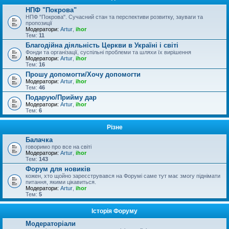
НПФ "Покрова"
НПФ "Покрова". Сучасний стан та перспективи розвитку, зауваги та
пропозиції
Модератори:
Artur
,
ihor
Тем:
11
Благодійна діяльність Церкви в Україні і світі
Фонди та організації, суспільні проблеми та шляхи їх вирішення
Модератори:
Artur
,
ihor
Тем:
16
Прошу допомогти/Хочу допомогти
Модератори:
Artur
,
ihor
Тем:
46
Подарую/Прийму дар
Модератори:
Artur
,
ihor
Тем:
6
Різне
Балачка
говоримо про все на світі
Модератори:
Artur
,
ihor
Тем:
143
Форум для новиків
кожен, хто щойно зареєструвався на Форумі саме тут має змогу піднімати
питання, якими цікавиться.
Модератори:
Artur
,
ihor
Тем:
5
Історія Форуму
Модераторіали