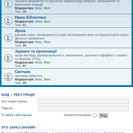
загальні звернення та прохання адміністрації Форуму; зауваження та
винесення санкцій
Модератори:
Artur
,
ihor
Тем:
26
Наша бібліотека
Модератори:
Artur
,
ihor
Тем:
41
Архів
важливі теми, обговорення історія обговорення яких на Форумі варта уваги.
Дискусії заборонені
Модератори:
Artur
,
ihor
Тем:
45
Зауваги та пропозиції
щодо вигляду, функціональності, наповнення, зручності офіційної сторінки
та форуму УГКЦ.
Модератори:
Artur
,
ihor
Тем:
47
Смітник
звалище оффтопу
Модератори:
Artur
,
ihor
Тем:
29
ВХІД
•
РЕЄСТРАЦІЯ
Ім'я користувача:
Пароль:
Я забув свій пароль
Запам'ятати мене
ХТО ЗАРАЗ ОНЛАЙН