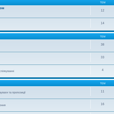
ТЕМ
вом
12
14
ТЕМ
38
33
4
спілкуванні
ТЕМ
11
уваги та пропозиції
16
шення