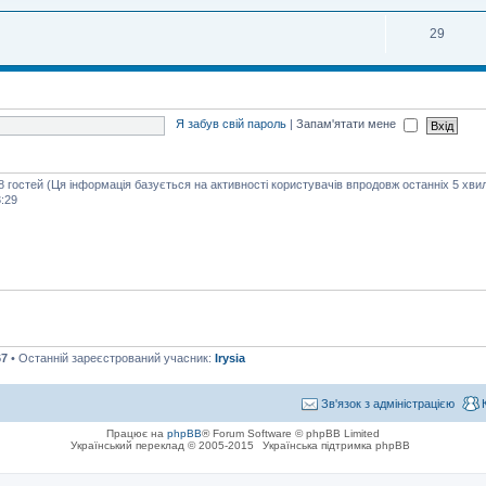
29
Я забув свій пароль
|
Запам'ятати мене
48 гостей (Ця інформація базується на активності користувачів впродовж останніх 5 хви
:29
67
• Останній зареєстрований учасник:
Irysia
Зв'язок з адміністрацією
Працює на
phpBB
® Forum Software © phpBB Limited
Український переклад © 2005-2015
Українська підтримка phpBB