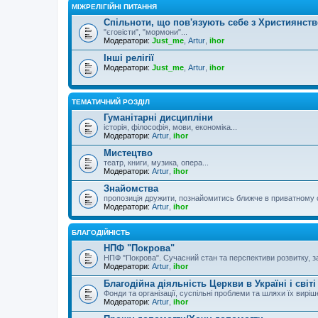
МІЖРЕЛІГІЙНІ ПИТАННЯ
Спільноти, що пов'язують себе з Християнст
"єговісти", "мормони"...
Модератори:
Just_me
,
Artur
,
ihor
Інші релігії
Модератори:
Just_me
,
Artur
,
ihor
ТЕМАТИЧНИЙ РОЗДІЛ
Гуманітарні дисципліни
історія, філософія, мови, економіка...
Модератори:
Artur
,
ihor
Мистецтво
театр, книги, музика, опера...
Модератори:
Artur
,
ihor
Знайомства
пропозиція дружити, познайомитись ближче в приватному 
Модератори:
Artur
,
ihor
БЛАГОДІЙНІСТЬ
НПФ "Покрова"
НПФ "Покрова". Сучасний стан та перспективи розвитку, за
Модератори:
Artur
,
ihor
Благодійна діяльність Церкви в Україні і світі
Фонди та організації, суспільні проблеми та шляхи їх вирі
Модератори:
Artur
,
ihor