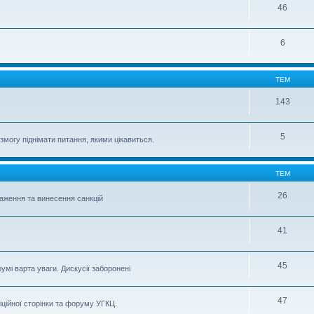
46
6
ТЕМ
143
5
могу піднімати питання, якими цікавиться.
ТЕМ
26
важення та винесення санкцій
41
45
умі варта уваги. Дискусії заборонені
47
іційної сторінки та форуму УГКЦ.