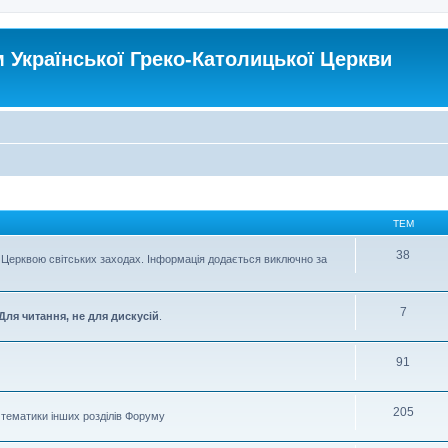
Української Греко-Католицької Церкви
ТЕМ
38
Церквою світських заходах. Інформація додається виключно за
7
Для читання, не для дискусій
.
91
205
о тематики інших розділів Форуму