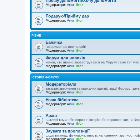
Прошу допомогти/Хочу допомогти
Модератори:
Artur
,
ihor
Подарую/Прийму дар
Модератори:
Artur
,
ihor
РІЗНЕ
Балачка
говоримо про все на світі
Модератори:
Artur
,
ihor
Форум для новиків
кожен, хто щойно зареєструвався на Форумі саме тут має з
Модератори:
Artur
,
ihor
ІСТОРІЯ ФОРУМУ
Модераторіали
загальні звернення та прохання адміністрації Форуму; зау
Модератори:
Artur
,
ihor
Наша бібліотека
Модератори:
Artur
,
ihor
Архів
важливі теми, обговорення історія обговорення яких на Фор
Модератори:
Artur
,
ihor
Зауваги та пропозиції
щодо вигляду, функціональності, наповнення, зручності оф
Модератори:
Artur
,
ihor