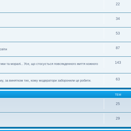
22
34
53
87
світи
143
етики та моралі... Усе, що стосується повсякденного життя кожного
63
му, за винятком тих, кому модератори заборонили це робити.
ТЕМ
25
29