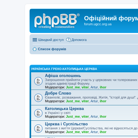
Офіційний форум 
forum.ugcc.org.ua
Швидкий доступ
Допомога
Список форумів
УКРАЇНСЬКА ГРЕКО-КАТОЛИЦЬКА ЦЕРКВА
Афіша оголошень
Запрошення прийняти участь у церковних чи толерованих 
згодою адміністрації Форуму.
Модератори:
Just_me
,
viter
,
Artur
,
ihor
Добре Слово
Євангеліє, розважання, проповіді, Житія, "історії для душі".
Модератори:
Just_me
,
viter
,
Artur
,
ihor
Католицька Церква
в Україні і у світі
Модератори:
Just_me
,
viter
,
Artur
,
ihor
Церква і Суспільство
питання з життя Церкви/Суспільства, які не відносяться д
Модератори:
Just_me
,
viter
,
Artur
,
ihor