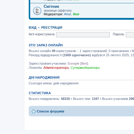
Смітник
звалище оффтопу
Модератори:
Artur
,
ihor
ВХІД
•
РЕЄСТРАЦІЯ
Ім'я користувача:
Пароль:
ХТО ЗАРАЗ ОНЛАЙН
Всього онлайн
49
користувачів :: 1 зареєстрований, 0 прихованих і 
Рекорд відвідуваності
(1569 одночасно)
відбувся 25 лютого 2025, 13
Зареєстровані учасники:
Google [Bot]
Легенда:
Адміністратори
,
Супермодератори
ДНІ НАРОДЖЕННЯ
Сьогодні немає днів народження.
СТАТИСТИКА
Всього повідомлень:
58155
• Всього тем:
1347
• Всього учасників
29
Список форумів