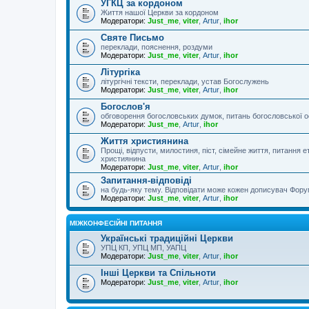
УГКЦ за кордоном
Життя нашої Церкви за кордоном
Модератори:
Just_me
,
viter
,
Artur
,
ihor
Святе Письмо
переклади, пояснення, роздуми
Модератори:
Just_me
,
viter
,
Artur
,
ihor
Літургіка
літургічні тексти, переклади, устав Богослужень
Модератори:
Just_me
,
viter
,
Artur
,
ihor
Богослов'я
обговорення богословських думок, питань богословської о
Модератори:
Just_me
,
Artur
,
ihor
Життя християнина
Прощі, відпусти, милостиня, піст, сімейне життя, питання 
християнина
Модератори:
Just_me
,
viter
,
Artur
,
ihor
Запитання-відповіді
на будь-яку тему. Відповідати може кожен дописувач Фору
Модератори:
Just_me
,
viter
,
Artur
,
ihor
МІЖКОНФЕСІЙНІ ПИТАННЯ
Українські традиційні Церкви
УПЦ КП, УПЦ МП, УАПЦ
Модератори:
Just_me
,
viter
,
Artur
,
ihor
Інші Церкви та Спільноти
Модератори:
Just_me
,
viter
,
Artur
,
ihor