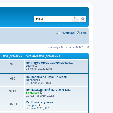
Реєстрація
Вхід
Сьогодні: 08 серпня 2026, 11:50
ПОВІДОМЛЕНЬ
ОСТАННЄ ПОВІДОМЛЕННЯ
Re: Помер отець Самуїл Мосціп…
325
vitalko
П
28 липня 2016, 12:06
е
р
Re: репліка до читання Біблії
е
686
luksander
г
П
23 квітня 2022, 18:35
л
е
я
р
н
Re: Блаженніший Патріарх: дія…
3219
е
у
ShMariam
г
П
т
02 жовтня 2019, 22:52
л
е
и
я
р
о
Re: Гомосексуалізм
10734
н
е
с
Експрес
у
г
т
П
30 січня 2025, 11:18
т
л
а
е
и