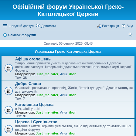
Офіційний форум Української Греко-
Католицької Церкви
Швидкий доступ
Допомога
Реєстрація
Вхід
Список форумів
ош
Сьогодні: 06 серпня 2026, 08:48
ук
Українська Греко-Католицька Церква
Афіша оголошень
Запрошення прийняти участь у церковних чи толерованих Церквою
світських заходах. Інформація додається виключно за згодою адміністрації
Форуму.
Модератори:
Just_me
,
viter
,
Artur
,
ihor
Тем:
38
Добре Слово
Євангеліє, розважання, проповіді, Житія, "історії для душі".
Для читання, не
для дискусій
.
Модератори:
Just_me
,
viter
,
Artur
,
ihor
Тем:
7
Католицька Церква
в Україні і у світі
Модератори:
Just_me
,
viter
,
Artur
,
ihor
Тем:
91
Церква і Суспільство
питання з життя Церкви/Суспільства, які не відносяться до тематики інших
розділів Форуму
Модератори:
Just_me
,
viter
,
Artur
,
ihor