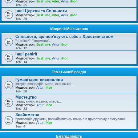
Модератори:
Just_me
,
viter
,
Artur
,
ihor
Тем:
25
Інші Церкви та Спільноти
Модератори:
Just_me
,
viter
,
Artur
,
ihor
Тем:
29
Міжрелігійні питання
Спільноти, що пов'язують себе з Християнством
"єговісти", "мормони"...
Модератори:
Just_me
,
Artur
,
ihor
Тем:
12
Інші релігії
Модератори:
Just_me
,
Artur
,
ihor
Тем:
14
Тематичний розділ
Гуманітарні дисципліни
історія, філософія, мови, економіка...
Модератори:
Artur
,
ihor
Тем:
38
Мистецтво
театр, книги, музика, опера...
Модератори:
Artur
,
ihor
Тем:
33
Знайомства
пропозиція дружити, познайомитись ближче в приватному спілкуванні
Модератори:
Artur
,
ihor
Тем:
4
Благодійність