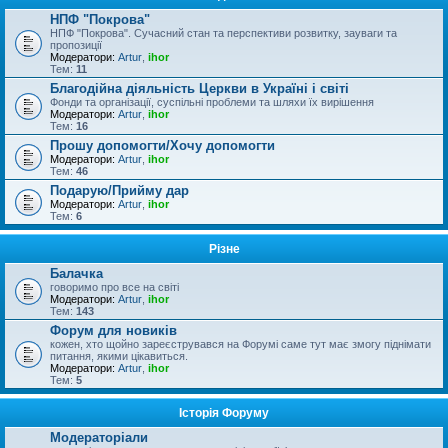
НПФ "Покрова"
НПФ "Покрова". Сучасний стан та перспективи розвитку, зауваги та
пропозиції
Модератори:
Artur
,
ihor
Тем:
11
Благодійна діяльність Церкви в Україні і світі
Фонди та організації, суспільні проблеми та шляхи їх вирішення
Модератори:
Artur
,
ihor
Тем:
16
Прошу допомогти/Хочу допомогти
Модератори:
Artur
,
ihor
Тем:
46
Подарую/Прийму дар
Модератори:
Artur
,
ihor
Тем:
6
Різне
Балачка
говоримо про все на світі
Модератори:
Artur
,
ihor
Тем:
143
Форум для новиків
кожен, хто щойно зареєструвався на Форумі саме тут має змогу піднімати
питання, якими цікавиться.
Модератори:
Artur
,
ihor
Тем:
5
Історія Форуму
Модераторіали