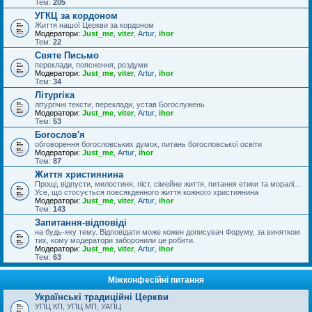
Тем:
205
УГКЦ за кордоном
Життя нашої Церкви за кордоном
Модератори:
Just_me
,
viter
,
Artur
,
ihor
Тем:
22
Святе Письмо
переклади, пояснення, роздуми
Модератори:
Just_me
,
viter
,
Artur
,
ihor
Тем:
34
Літургіка
літургічні тексти, переклади, устав Богослужень
Модератори:
Just_me
,
viter
,
Artur
,
ihor
Тем:
53
Богослов'я
обговорення богословських думок, питань богословської освіти
Модератори:
Just_me
,
Artur
,
ihor
Тем:
87
Життя християнина
Прощі, відпусти, милостиня, піст, сімейне життя, питання етики та моралі...
Усе, що стосується повсякденного життя кожного християнина
Модератори:
Just_me
,
viter
,
Artur
,
ihor
Тем:
143
Запитання-відповіді
на будь-яку тему. Відповідати може кожен дописувач Форуму, за винятком
тих, кому модератори заборонили це робити.
Модератори:
Just_me
,
viter
,
Artur
,
ihor
Тем:
63
Міжконфесійні питання
Українські традиційні Церкви
УПЦ КП, УПЦ МП, УАПЦ