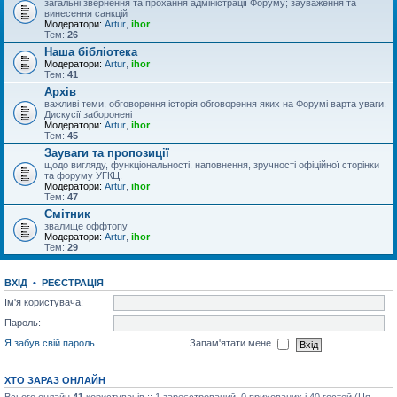
загальні звернення та прохання адміністрації Форуму; зауваження та
винесення санкцій
Модератори:
Artur
,
ihor
Тем:
26
Наша бібліотека
Модератори:
Artur
,
ihor
Тем:
41
Архів
важливі теми, обговорення історія обговорення яких на Форумі варта уваги.
Дискусії заборонені
Модератори:
Artur
,
ihor
Тем:
45
Зауваги та пропозиції
щодо вигляду, функціональності, наповнення, зручності офіційної сторінки
та форуму УГКЦ.
Модератори:
Artur
,
ihor
Тем:
47
Смітник
звалище оффтопу
Модератори:
Artur
,
ihor
Тем:
29
ВХІД
•
РЕЄСТРАЦІЯ
Ім'я користувача:
Пароль:
Я забув свій пароль
Запам'ятати мене
ХТО ЗАРАЗ ОНЛАЙН