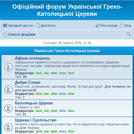
Офіційний форум Української Греко-
Католицької Церкви
Швидкий доступ
Допомога
Реєстрація
Вхід
Список форумів
ош
Сьогодні: 08 серпня 2026, 21:43
ук
Українська Греко-Католицька Церква
Афіша оголошень
Запрошення прийняти участь у церковних чи толерованих Церквою
світських заходах. Інформація додається виключно за згодою адміністрації
Форуму.
Модератори:
Just_me
,
viter
,
Artur
,
ihor
Тем:
38
Добре Слово
Євангеліє, розважання, проповіді, Житія, "історії для душі".
Для читання, не
для дискусій
.
Модератори:
Just_me
,
viter
,
Artur
,
ihor
Тем:
7
Католицька Церква
в Україні і у світі
Модератори:
Just_me
,
viter
,
Artur
,
ihor
Тем:
91
Церква і Суспільство
питання з життя Церкви/Суспільства, які не відносяться до тематики інших
розділів Форуму
Модератори:
Just_me
,
viter
,
Artur
,
ihor