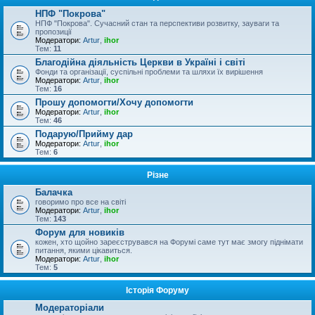
НПФ "Покрова"
НПФ "Покрова". Сучасний стан та перспективи розвитку, зауваги та
пропозиції
Модератори:
Artur
,
ihor
Тем:
11
Благодійна діяльність Церкви в Україні і світі
Фонди та організації, суспільні проблеми та шляхи їх вирішення
Модератори:
Artur
,
ihor
Тем:
16
Прошу допомогти/Хочу допомогти
Модератори:
Artur
,
ihor
Тем:
46
Подарую/Прийму дар
Модератори:
Artur
,
ihor
Тем:
6
Різне
Балачка
говоримо про все на світі
Модератори:
Artur
,
ihor
Тем:
143
Форум для новиків
кожен, хто щойно зареєструвався на Форумі саме тут має змогу піднімати
питання, якими цікавиться.
Модератори:
Artur
,
ihor
Тем:
5
Історія Форуму
Модераторіали