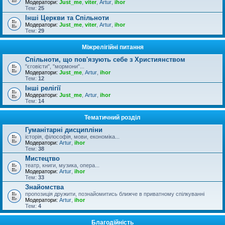
Модератори:
Just_me
,
viter
,
Artur
,
ihor
Тем:
25
Інші Церкви та Спільноти
Модератори:
Just_me
,
viter
,
Artur
,
ihor
Тем:
29
Міжрелігійні питання
Спільноти, що пов'язують себе з Християнством
"єговісти", "мормони"...
Модератори:
Just_me
,
Artur
,
ihor
Тем:
12
Інші релігії
Модератори:
Just_me
,
Artur
,
ihor
Тем:
14
Тематичний розділ
Гуманітарні дисципліни
історія, філософія, мови, економіка...
Модератори:
Artur
,
ihor
Тем:
38
Мистецтво
театр, книги, музика, опера...
Модератори:
Artur
,
ihor
Тем:
33
Знайомства
пропозиція дружити, познайомитись ближче в приватному спілкуванні
Модератори:
Artur
,
ihor
Тем:
4
Благодійність