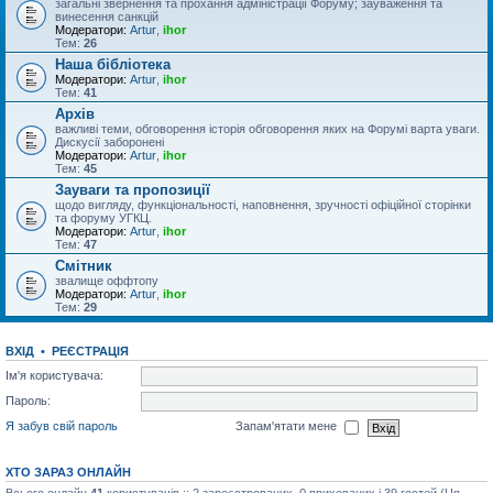
загальні звернення та прохання адміністрації Форуму; зауваження та
винесення санкцій
Модератори:
Artur
,
ihor
Тем:
26
Наша бібліотека
Модератори:
Artur
,
ihor
Тем:
41
Архів
важливі теми, обговорення історія обговорення яких на Форумі варта уваги.
Дискусії заборонені
Модератори:
Artur
,
ihor
Тем:
45
Зауваги та пропозиції
щодо вигляду, функціональності, наповнення, зручності офіційної сторінки
та форуму УГКЦ.
Модератори:
Artur
,
ihor
Тем:
47
Смітник
звалище оффтопу
Модератори:
Artur
,
ihor
Тем:
29
ВХІД
•
РЕЄСТРАЦІЯ
Ім'я користувача:
Пароль:
Я забув свій пароль
Запам'ятати мене
ХТО ЗАРАЗ ОНЛАЙН