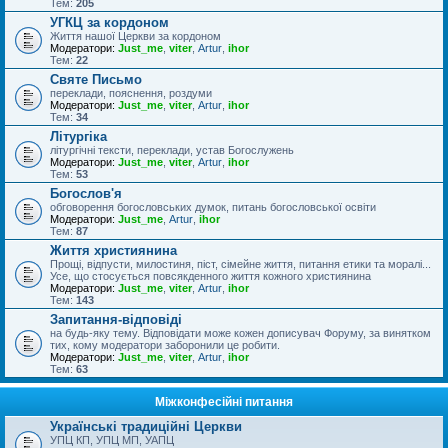
Тем:
205
УГКЦ за кордоном
Життя нашої Церкви за кордоном
Модератори:
Just_me
,
viter
,
Artur
,
ihor
Тем:
22
Святе Письмо
переклади, пояснення, роздуми
Модератори:
Just_me
,
viter
,
Artur
,
ihor
Тем:
34
Літургіка
літургічні тексти, переклади, устав Богослужень
Модератори:
Just_me
,
viter
,
Artur
,
ihor
Тем:
53
Богослов'я
обговорення богословських думок, питань богословської освіти
Модератори:
Just_me
,
Artur
,
ihor
Тем:
87
Життя християнина
Прощі, відпусти, милостиня, піст, сімейне життя, питання етики та моралі...
Усе, що стосується повсякденного життя кожного християнина
Модератори:
Just_me
,
viter
,
Artur
,
ihor
Тем:
143
Запитання-відповіді
на будь-яку тему. Відповідати може кожен дописувач Форуму, за винятком
тих, кому модератори заборонили це робити.
Модератори:
Just_me
,
viter
,
Artur
,
ihor
Тем:
63
Міжконфесійні питання
Українські традиційні Церкви
УПЦ КП, УПЦ МП, УАПЦ