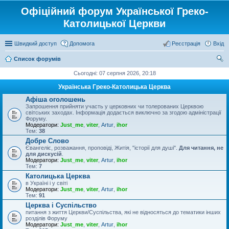
Офіційний форум Української Греко-
Католицької Церкви
Швидкий доступ
Допомога
Реєстрація
Вхід
Список форумів
ош
Сьогодні: 07 серпня 2026, 20:18
ук
Українська Греко-Католицька Церква
Афіша оголошень
Запрошення прийняти участь у церковних чи толерованих Церквою
світських заходах. Інформація додається виключно за згодою адміністрації
Форуму.
Модератори:
Just_me
,
viter
,
Artur
,
ihor
Тем:
38
Добре Слово
Євангеліє, розважання, проповіді, Житія, "історії для душі".
Для читання, не
для дискусій
.
Модератори:
Just_me
,
viter
,
Artur
,
ihor
Тем:
7
Католицька Церква
в Україні і у світі
Модератори:
Just_me
,
viter
,
Artur
,
ihor
Тем:
91
Церква і Суспільство
питання з життя Церкви/Суспільства, які не відносяться до тематики інших
розділів Форуму
Модератори:
Just_me
,
viter
,
Artur
,
ihor