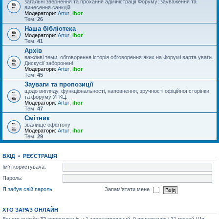
загальні звернення та прохання адміністрації Форуму; зауваження та
винесення санкцій
Модератори:
Artur
,
ihor
Тем:
26
Наша бібліотека
Модератори:
Artur
,
ihor
Тем:
41
Архів
важливі теми, обговорення історія обговорення яких на Форумі варта уваги.
Дискусії заборонені
Модератори:
Artur
,
ihor
Тем:
45
Зауваги та пропозиції
щодо вигляду, функціональності, наповнення, зручності офіційної сторінки
та форуму УГКЦ.
Модератори:
Artur
,
ihor
Тем:
47
Смітник
звалище оффтопу
Модератори:
Artur
,
ihor
Тем:
29
ВХІД
•
РЕЄСТРАЦІЯ
Ім'я користувача:
Пароль:
Я забув свій пароль
Запам'ятати мене
ХТО ЗАРАЗ ОНЛАЙН