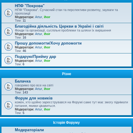
НПФ "Покрова"
НПФ "Покрова". Сучасний стан та перспективи розвитку, зауваги та
пропозиції
Модератори:
Artur
,
ihor
Тем:
11
Благодійна діяльність Церкви в Україні і світі
Фонди та організації, суспільні проблеми та шляхи їх вирішення
Модератори:
Artur
,
ihor
Тем:
16
Прошу допомогти/Хочу допомогти
Модератори:
Artur
,
ihor
Тем:
46
Подарую/Прийму дар
Модератори:
Artur
,
ihor
Тем:
6
Різне
Балачка
говоримо про все на світі
Модератори:
Artur
,
ihor
Тем:
143
Форум для новиків
кожен, хто щойно зареєструвався на Форумі саме тут має змогу піднімати
питання, якими цікавиться.
Модератори:
Artur
,
ihor
Тем:
5
Історія Форуму
Модераторіали