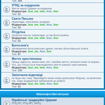
Тем:
205
УГКЦ за кордоном
Життя нашої Церкви за кордоном
Модератори:
Just_me
,
viter
,
Artur
,
ihor
Тем:
22
Святе Письмо
переклади, пояснення, роздуми
Модератори:
Just_me
,
viter
,
Artur
,
ihor
Тем:
34
Літургіка
літургічні тексти, переклади, устав Богослужень
Модератори:
Just_me
,
viter
,
Artur
,
ihor
Тем:
53
Богослов'я
обговорення богословських думок, питань богословської освіти
Модератори:
Just_me
,
Artur
,
ihor
Тем:
87
Життя християнина
Прощі, відпусти, милостиня, піст, сімейне життя, питання етики та моралі...
Усе, що стосується повсякденного життя кожного християнина
Модератори:
Just_me
,
viter
,
Artur
,
ihor
Тем:
143
Запитання-відповіді
на будь-яку тему. Відповідати може кожен дописувач Форуму, за винятком
тих, кому модератори заборонили це робити.
Модератори:
Just_me
,
viter
,
Artur
,
ihor
Тем:
63
Міжконфесійні питання
Українські традиційні Церкви
УПЦ КП, УПЦ МП, УАПЦ