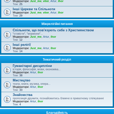
Модератори:
Just_me
,
viter
,
Artur
,
ihor
Тем:
25
Інші Церкви та Спільноти
Модератори:
Just_me
,
viter
,
Artur
,
ihor
Тем:
29
Міжрелігійні питання
Спільноти, що пов'язують себе з Християнством
"єговісти", "мормони"...
Модератори:
Just_me
,
Artur
,
ihor
Тем:
12
Інші релігії
Модератори:
Just_me
,
Artur
,
ihor
Тем:
14
Тематичний розділ
Гуманітарні дисципліни
історія, філософія, мови, економіка...
Модератори:
Artur
,
ihor
Тем:
38
Мистецтво
театр, книги, музика, опера...
Модератори:
Artur
,
ihor
Тем:
33
Знайомства
пропозиція дружити, познайомитись ближче в приватному спілкуванні
Модератори:
Artur
,
ihor
Тем:
4
Благодійність