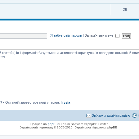
29
Я забув свій пароль
|
Запам'ятати мене
47 гостей (Ця інформація базується на активності користувачів впродовж останніх 5 хви
:29
67
• Останній зареєстрований учасник:
Irysia
Зв'язок з адміністрацією
Працює на
phpBB
® Forum Software © phpBB Limited
Український переклад © 2005-2015
Українська підтримка phpBB