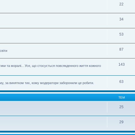
22
34
53
87
світи
143
етики та моралі... Усе, що стосується повсякденного життя кожного
63
му, за винятком тих, кому модератори заборонили це робити.
ТЕМ
25
29