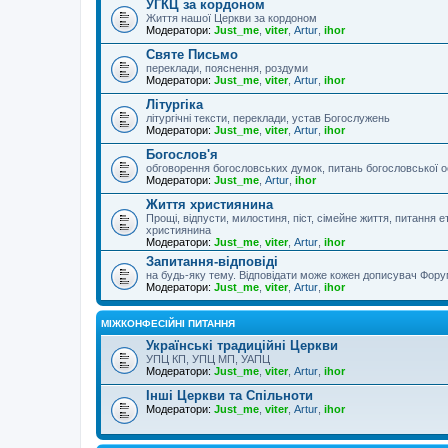
УГКЦ за кордоном
Життя нашої Церкви за кордоном
Модератори:
Just_me
,
viter
,
Artur
,
ihor
Святе Письмо
переклади, пояснення, роздуми
Модератори:
Just_me
,
viter
,
Artur
,
ihor
Літургіка
літургічні тексти, переклади, устав Богослужень
Модератори:
Just_me
,
viter
,
Artur
,
ihor
Богослов'я
обговорення богословських думок, питань богословської о
Модератори:
Just_me
,
Artur
,
ihor
Життя християнина
Прощі, відпусти, милостиня, піст, сімейне життя, питання 
християнина
Модератори:
Just_me
,
viter
,
Artur
,
ihor
Запитання-відповіді
на будь-яку тему. Відповідати може кожен дописувач Фору
Модератори:
Just_me
,
viter
,
Artur
,
ihor
МІЖКОНФЕСІЙНІ ПИТАННЯ
Українські традиційні Церкви
УПЦ КП, УПЦ МП, УАПЦ
Модератори:
Just_me
,
viter
,
Artur
,
ihor
Інші Церкви та Спільноти
Модератори:
Just_me
,
viter
,
Artur
,
ihor