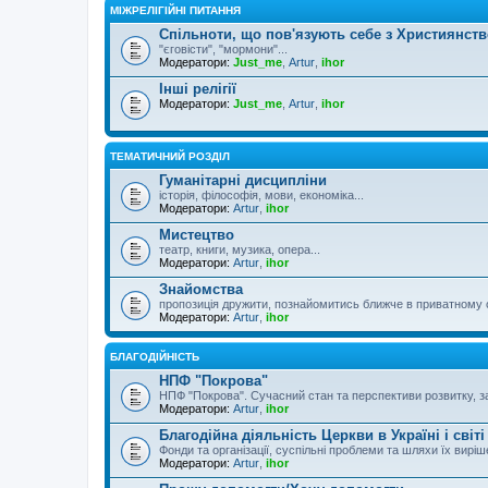
МІЖРЕЛІГІЙНІ ПИТАННЯ
Спільноти, що пов'язують себе з Християнст
"єговісти", "мормони"...
Модератори:
Just_me
,
Artur
,
ihor
Інші релігії
Модератори:
Just_me
,
Artur
,
ihor
ТЕМАТИЧНИЙ РОЗДІЛ
Гуманітарні дисципліни
історія, філософія, мови, економіка...
Модератори:
Artur
,
ihor
Мистецтво
театр, книги, музика, опера...
Модератори:
Artur
,
ihor
Знайомства
пропозиція дружити, познайомитись ближче в приватному 
Модератори:
Artur
,
ihor
БЛАГОДІЙНІСТЬ
НПФ "Покрова"
НПФ "Покрова". Сучасний стан та перспективи розвитку, за
Модератори:
Artur
,
ihor
Благодійна діяльність Церкви в Україні і світі
Фонди та організації, суспільні проблеми та шляхи їх вирі
Модератори:
Artur
,
ihor