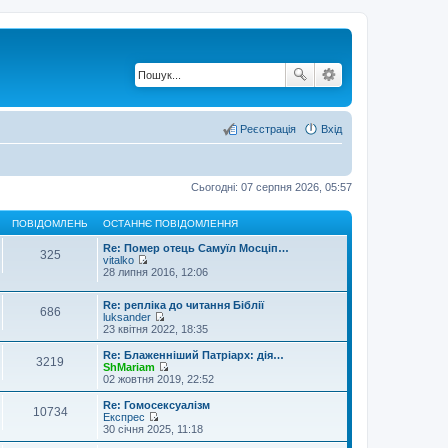
Реєстрація
Вхід
Сьогодні: 07 серпня 2026, 05:57
ПОВІДОМЛЕНЬ
ОСТАННЄ ПОВІДОМЛЕННЯ
Re: Помер отець Самуїл Мосціп…
325
vitalko
П
28 липня 2016, 12:06
е
р
Re: репліка до читання Біблії
е
686
luksander
г
П
23 квітня 2022, 18:35
л
е
я
р
н
Re: Блаженніший Патріарх: дія…
3219
е
у
ShMariam
г
П
т
02 жовтня 2019, 22:52
л
е
и
я
р
о
Re: Гомосексуалізм
10734
н
е
с
Експрес
у
г
т
П
30 січня 2025, 11:18
т
л
а
е
и