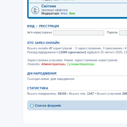
Смітник
звалище оффтопу
Модератори:
Artur
,
ihor
ВХІД
•
РЕЄСТРАЦІЯ
Ім'я користувача:
Пароль:
ХТО ЗАРАЗ ОНЛАЙН
Всього онлайн
47
користувачів :: 0 зареєстрованих, 0 прихованих і 
Рекорд відвідуваності
(1569 одночасно)
відбувся 25 лютого 2025, 13
Зареєстровані учасники: Немає зареєстрованих користувачів
Легенда:
Адміністратори
,
Супермодератори
ДНІ НАРОДЖЕННЯ
Сьогодні немає днів народження.
СТАТИСТИКА
Всього повідомлень:
58155
• Всього тем:
1347
• Всього учасників
29
Список форумів