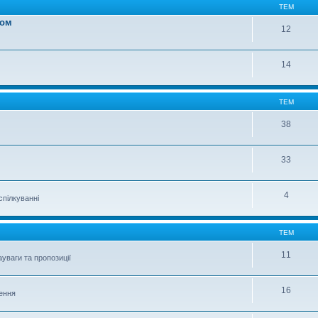
ТЕМ
вом
12
14
ТЕМ
38
33
4
спілкуванні
ТЕМ
11
уваги та пропозиції
16
шення