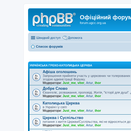
Офіційний форум 
forum.ugcc.org.ua
Швидкий доступ
Допомога
Список форумів
УКРАЇНСЬКА ГРЕКО-КАТОЛИЦЬКА ЦЕРКВА
Афіша оголошень
Запрошення прийняти участь у церковних чи толерованих 
згодою адміністрації Форуму.
Модератори:
Just_me
,
viter
,
Artur
,
ihor
Добре Слово
Євангеліє, розважання, проповіді, Житія, "історії для душі".
Модератори:
Just_me
,
viter
,
Artur
,
ihor
Католицька Церква
в Україні і у світі
Модератори:
Just_me
,
viter
,
Artur
,
ihor
Церква і Суспільство
питання з життя Церкви/Суспільства, які не відносяться д
Модератори:
Just_me
,
viter
,
Artur
,
ihor