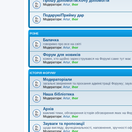
Прошу допомогти/Хочу допомогти
Модератори:
Artur
,
ihor
Подарую/Прийму дар
Модератори:
Artur
,
ihor
РІЗНЕ
Балачка
говоримо про все на світі
Модератори:
Artur
,
ihor
Форум для новиків
кожен, хто щойно зареєструвався на Форумі саме тут має з
Модератори:
Artur
,
ihor
ІСТОРІЯ ФОРУМУ
Модераторіали
загальні звернення та прохання адміністрації Форуму; зау
Модератори:
Artur
,
ihor
Наша бібліотека
Модератори:
Artur
,
ihor
Архів
важливі теми, обговорення історія обговорення яких на Фор
Модератори:
Artur
,
ihor
Зауваги та пропозиції
щодо вигляду, функціональності, наповнення, зручності оф
Модератори:
Artur
,
ihor