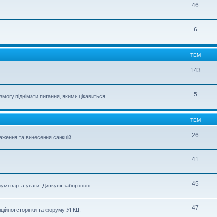
46
6
ТЕМ
143
5
могу піднімати питання, якими цікавиться.
ТЕМ
26
важення та винесення санкцій
41
45
умі варта уваги. Дискусії заборонені
47
іційної сторінки та форуму УГКЦ.