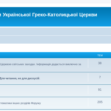
Української Греко-Католицької Церкви
ТЕМ
38
Церквою світських заходах. Інформація додається виключно за
7
Для читання, не для дискусій
.
91
205
о тематики інших розділів Форуму