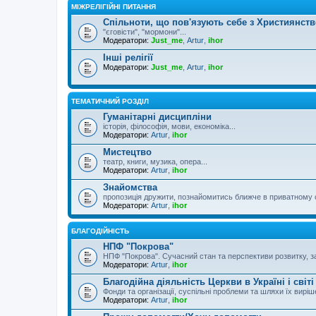
МІЖРЕЛІГІЙНІ ПИТАННЯ
Спільноти, що пов'язують себе з Християнст
"єговісти", "мормони"...
Модератори:
Just_me
,
Artur
,
ihor
Інші релігії
Модератори:
Just_me
,
Artur
,
ihor
ТЕМАТИЧНИЙ РОЗДІЛ
Гуманітарні дисципліни
історія, філософія, мови, економіка...
Модератори:
Artur
,
ihor
Мистецтво
театр, книги, музика, опера...
Модератори:
Artur
,
ihor
Знайомства
пропозиція дружити, познайомитись ближче в приватному 
Модератори:
Artur
,
ihor
БЛАГОДІЙНІСТЬ
НПФ "Покрова"
НПФ "Покрова". Сучасний стан та перспективи розвитку, за
Модератори:
Artur
,
ihor
Благодійна діяльність Церкви в Україні і світі
Фонди та організації, суспільні проблеми та шляхи їх вирі
Модератори:
Artur
,
ihor