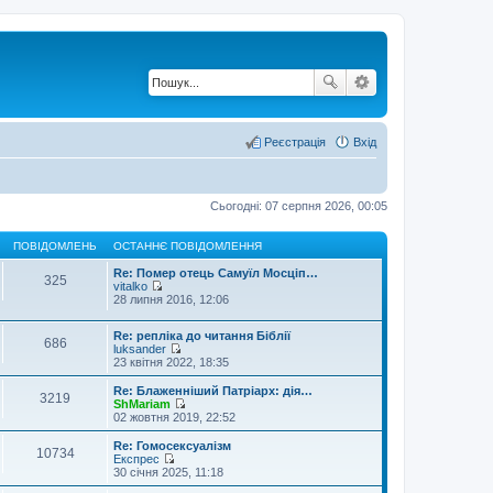
Реєстрація
Вхід
Сьогодні: 07 серпня 2026, 00:05
ПОВІДОМЛЕНЬ
ОСТАННЄ ПОВІДОМЛЕННЯ
Re: Помер отець Самуїл Мосціп…
325
vitalko
П
28 липня 2016, 12:06
е
р
Re: репліка до читання Біблії
е
686
luksander
г
П
23 квітня 2022, 18:35
л
е
я
р
н
Re: Блаженніший Патріарх: дія…
3219
е
у
ShMariam
г
П
т
02 жовтня 2019, 22:52
л
е
и
я
р
о
Re: Гомосексуалізм
10734
н
е
с
Експрес
у
г
т
П
30 січня 2025, 11:18
т
л
а
е
и