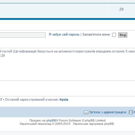
29
Я забув свій пароль
|
Запам'ятати мене
39 гостей (Ця інформація базується на активності користувачів впродовж останніх 5 хви
:29
67
• Останній зареєстрований учасник:
Irysia
Зв'язок з адміністрацією
Працює на
phpBB
® Forum Software © phpBB Limited
Український переклад © 2005-2015
Українська підтримка phpBB