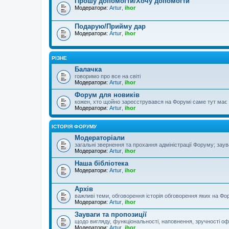
Прошу допомогти/Хочу допомогти
Модератори:
Artur
,
ihor
Подарую/Прийму дар
Модератори:
Artur
,
ihor
РІЗНЕ
Балачка
говоримо про все на світі
Модератори:
Artur
,
ihor
Форум для новиків
кожен, хто щойно зареєструвався на Форумі саме тут має з
Модератори:
Artur
,
ihor
ІСТОРІЯ ФОРУМУ
Модераторіали
загальні звернення та прохання адміністрації Форуму; зау
Модератори:
Artur
,
ihor
Наша бібліотека
Модератори:
Artur
,
ihor
Архів
важливі теми, обговорення історія обговорення яких на Фор
Модератори:
Artur
,
ihor
Зауваги та пропозиції
щодо вигляду, функціональності, наповнення, зручності оф
Модератори:
Artur
,
ihor