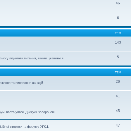
46
6
ТЕМ
143
5
могу піднімати питання, якими цікавиться.
ТЕМ
26
важення та винесення санкцій
41
45
умі варта уваги. Дискусії заборонені
47
іційної сторінки та форуму УГКЦ.