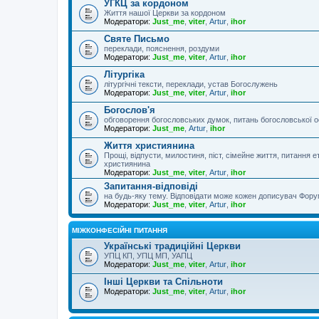
УГКЦ за кордоном
Життя нашої Церкви за кордоном
Модератори:
Just_me
,
viter
,
Artur
,
ihor
Святе Письмо
переклади, пояснення, роздуми
Модератори:
Just_me
,
viter
,
Artur
,
ihor
Літургіка
літургічні тексти, переклади, устав Богослужень
Модератори:
Just_me
,
viter
,
Artur
,
ihor
Богослов'я
обговорення богословських думок, питань богословської о
Модератори:
Just_me
,
Artur
,
ihor
Життя християнина
Прощі, відпусти, милостиня, піст, сімейне життя, питання 
християнина
Модератори:
Just_me
,
viter
,
Artur
,
ihor
Запитання-відповіді
на будь-яку тему. Відповідати може кожен дописувач Фору
Модератори:
Just_me
,
viter
,
Artur
,
ihor
МІЖКОНФЕСІЙНІ ПИТАННЯ
Українські традиційні Церкви
УПЦ КП, УПЦ МП, УАПЦ
Модератори:
Just_me
,
viter
,
Artur
,
ihor
Інші Церкви та Спільноти
Модератори:
Just_me
,
viter
,
Artur
,
ihor