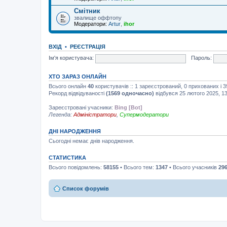
Смітник
звалище оффтопу
Модератори:
Artur
,
ihor
ВХІД
•
РЕЄСТРАЦІЯ
Ім'я користувача:
Пароль:
ХТО ЗАРАЗ ОНЛАЙН
Всього онлайн
40
користувачів :: 1 зареєстрований, 0 прихованих і 
Рекорд відвідуваності
(1569 одночасно)
відбувся 25 лютого 2025, 13
Зареєстровані учасники:
Bing [Bot]
Легенда:
Адміністратори
,
Супермодератори
ДНІ НАРОДЖЕННЯ
Сьогодні немає днів народження.
СТАТИСТИКА
Всього повідомлень:
58155
• Всього тем:
1347
• Всього учасників
29
Список форумів