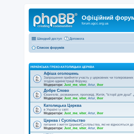
Офіційний форум 
forum.ugcc.org.ua
Швидкий доступ
Допомога
Список форумів
УКРАЇНСЬКА ГРЕКО-КАТОЛИЦЬКА ЦЕРКВА
Афіша оголошень
Запрошення прийняти участь у церковних чи толерованих 
згодою адміністрації Форуму.
Модератори:
Just_me
,
viter
,
Artur
,
ihor
Добре Слово
Євангеліє, розважання, проповіді, Житія, "історії для душі".
Модератори:
Just_me
,
viter
,
Artur
,
ihor
Католицька Церква
в Україні і у світі
Модератори:
Just_me
,
viter
,
Artur
,
ihor
Церква і Суспільство
питання з життя Церкви/Суспільства, які не відносяться д
Модератори:
Just_me
,
viter
,
Artur
,
ihor