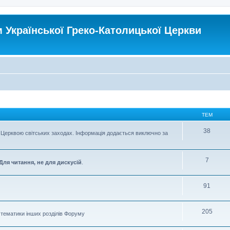
Української Греко-Католицької Церкви
ТЕМ
38
Церквою світських заходах. Інформація додається виключно за
7
Для читання, не для дискусій
.
91
205
о тематики інших розділів Форуму