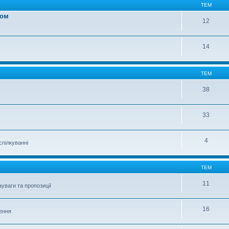
ТЕМ
вом
12
14
ТЕМ
38
33
4
спілкуванні
ТЕМ
11
уваги та пропозиції
16
шення