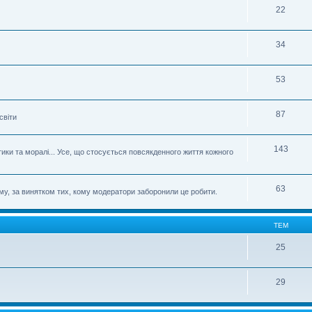
22
34
53
87
світи
143
етики та моралі... Усе, що стосується повсякденного життя кожного
63
му, за винятком тих, кому модератори заборонили це робити.
ТЕМ
25
29