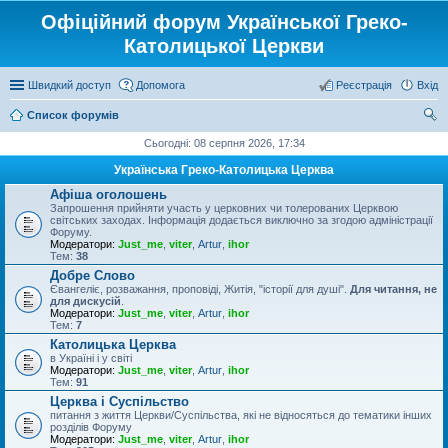
Офіційний форум Української Греко-
Католицької Церкви
Швидкий доступ
Допомога
Реєстрація
Вхід
Список форумів
ош
Сьогодні: 08 серпня 2026, 17:34
ук
Українська Греко-Католицька Церква
Афіша оголошень
Запрошення прийняти участь у церковних чи толерованих Церквою
світських заходах. Інформація додається виключно за згодою адміністрації
Форуму.
Модератори:
Just_me
,
viter
,
Artur
,
ihor
Тем:
38
Добре Слово
Євангеліє, розважання, проповіді, Житія, "історії для душі".
Для читання, не
для дискусій
.
Модератори:
Just_me
,
viter
,
Artur
,
ihor
Тем:
7
Католицька Церква
в Україні і у світі
Модератори:
Just_me
,
viter
,
Artur
,
ihor
Тем:
91
Церква і Суспільство
питання з життя Церкви/Суспільства, які не відносяться до тематики інших
розділів Форуму
Модератори:
Just_me
,
viter
,
Artur
,
ihor