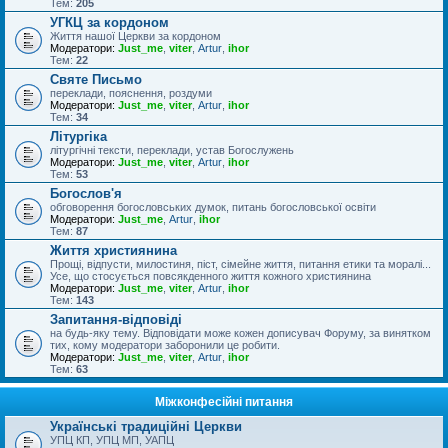
Тем:
205
УГКЦ за кордоном
Життя нашої Церкви за кордоном
Модератори:
Just_me
,
viter
,
Artur
,
ihor
Тем:
22
Святе Письмо
переклади, пояснення, роздуми
Модератори:
Just_me
,
viter
,
Artur
,
ihor
Тем:
34
Літургіка
літургічні тексти, переклади, устав Богослужень
Модератори:
Just_me
,
viter
,
Artur
,
ihor
Тем:
53
Богослов'я
обговорення богословських думок, питань богословської освіти
Модератори:
Just_me
,
Artur
,
ihor
Тем:
87
Життя християнина
Прощі, відпусти, милостиня, піст, сімейне життя, питання етики та моралі...
Усе, що стосується повсякденного життя кожного християнина
Модератори:
Just_me
,
viter
,
Artur
,
ihor
Тем:
143
Запитання-відповіді
на будь-яку тему. Відповідати може кожен дописувач Форуму, за винятком
тих, кому модератори заборонили це робити.
Модератори:
Just_me
,
viter
,
Artur
,
ihor
Тем:
63
Міжконфесійні питання
Українські традиційні Церкви
УПЦ КП, УПЦ МП, УАПЦ