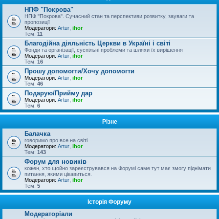
НПФ "Покрова"
НПФ "Покрова". Сучасний стан та перспективи розвитку, зауваги та
пропозиції
Модератори:
Artur
,
ihor
Тем:
11
Благодійна діяльність Церкви в Україні і світі
Фонди та організації, суспільні проблеми та шляхи їх вирішення
Модератори:
Artur
,
ihor
Тем:
16
Прошу допомогти/Хочу допомогти
Модератори:
Artur
,
ihor
Тем:
46
Подарую/Прийму дар
Модератори:
Artur
,
ihor
Тем:
6
Різне
Балачка
говоримо про все на світі
Модератори:
Artur
,
ihor
Тем:
143
Форум для новиків
кожен, хто щойно зареєструвався на Форумі саме тут має змогу піднімати
питання, якими цікавиться.
Модератори:
Artur
,
ihor
Тем:
5
Історія Форуму
Модераторіали