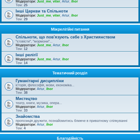
Модератори:
Just_me
,
viter
,
Artur
,
ihor
Тем:
25
Інші Церкви та Спільноти
Модератори:
Just_me
,
viter
,
Artur
,
ihor
Тем:
29
Міжрелігійні питання
Спільноти, що пов'язують себе з Християнством
"єговісти", "мормони"...
Модератори:
Just_me
,
Artur
,
ihor
Тем:
12
Інші релігії
Модератори:
Just_me
,
Artur
,
ihor
Тем:
14
Тематичний розділ
Гуманітарні дисципліни
історія, філософія, мови, економіка...
Модератори:
Artur
,
ihor
Тем:
38
Мистецтво
театр, книги, музика, опера...
Модератори:
Artur
,
ihor
Тем:
33
Знайомства
пропозиція дружити, познайомитись ближче в приватному спілкуванні
Модератори:
Artur
,
ihor
Тем:
4
Благодійність