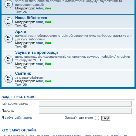
загальні звернення та прохання адміністрації Форуму; зауваження та
винесення санкцій
Модератори:
Artur
,
ihor
Тем:
26
Наша бібліотека
Модератори:
Artur
,
ihor
Тем:
41
Архів
важливі теми, обговорення історія обговорення яких на Форумі варта уваги.
Дискусії заборонені
Модератори:
Artur
,
ihor
Тем:
45
Зауваги та пропозиції
щодо вигляду, функціональності, наповнення, зручності офіційної сторінки
та форуму УГКЦ.
Модератори:
Artur
,
ihor
Тем:
47
Смітник
звалище оффтопу
Модератори:
Artur
,
ihor
Тем:
29
ВХІД
•
РЕЄСТРАЦІЯ
Ім'я користувача:
Пароль:
Я забув свій пароль
Запам'ятати мене
ХТО ЗАРАЗ ОНЛАЙН