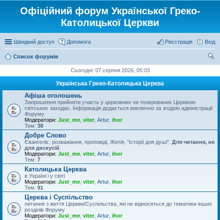
Офіційний форум Української Греко-
Католицької Церкви
Швидкий доступ
Допомога
Реєстрація
Вхід
Список форумів
ош
Сьогодні: 07 серпня 2026, 05:03
ук
Українська Греко-Католицька Церква
Афіша оголошень
Запрошення прийняти участь у церковних чи толерованих Церквою
світських заходах. Інформація додається виключно за згодою адміністрації
Форуму.
Модератори:
Just_me
,
viter
,
Artur
,
ihor
Тем:
38
Добре Слово
Євангеліє, розважання, проповіді, Житія, "історії для душі".
Для читання, не
для дискусій
.
Модератори:
Just_me
,
viter
,
Artur
,
ihor
Тем:
7
Католицька Церква
в Україні і у світі
Модератори:
Just_me
,
viter
,
Artur
,
ihor
Тем:
91
Церква і Суспільство
питання з життя Церкви/Суспільства, які не відносяться до тематики інших
розділів Форуму
Модератори:
Just_me
,
viter
,
Artur
,
ihor