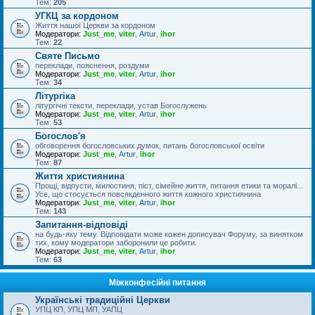
Тем:
205
УГКЦ за кордоном
Життя нашої Церкви за кордоном
Модератори:
Just_me
,
viter
,
Artur
,
ihor
Тем:
22
Святе Письмо
переклади, пояснення, роздуми
Модератори:
Just_me
,
viter
,
Artur
,
ihor
Тем:
34
Літургіка
літургічні тексти, переклади, устав Богослужень
Модератори:
Just_me
,
viter
,
Artur
,
ihor
Тем:
53
Богослов'я
обговорення богословських думок, питань богословської освіти
Модератори:
Just_me
,
Artur
,
ihor
Тем:
87
Життя християнина
Прощі, відпусти, милостиня, піст, сімейне життя, питання етики та моралі...
Усе, що стосується повсякденного життя кожного християнина
Модератори:
Just_me
,
viter
,
Artur
,
ihor
Тем:
143
Запитання-відповіді
на будь-яку тему. Відповідати може кожен дописувач Форуму, за винятком
тих, кому модератори заборонили це робити.
Модератори:
Just_me
,
viter
,
Artur
,
ihor
Тем:
63
Міжконфесійні питання
Українські традиційні Церкви
УПЦ КП, УПЦ МП, УАПЦ