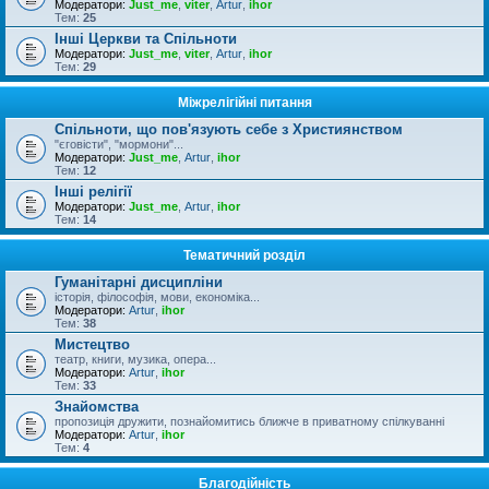
Модератори:
Just_me
,
viter
,
Artur
,
ihor
Тем:
25
Інші Церкви та Спільноти
Модератори:
Just_me
,
viter
,
Artur
,
ihor
Тем:
29
Міжрелігійні питання
Спільноти, що пов'язують себе з Християнством
"єговісти", "мормони"...
Модератори:
Just_me
,
Artur
,
ihor
Тем:
12
Інші релігії
Модератори:
Just_me
,
Artur
,
ihor
Тем:
14
Тематичний розділ
Гуманітарні дисципліни
історія, філософія, мови, економіка...
Модератори:
Artur
,
ihor
Тем:
38
Мистецтво
театр, книги, музика, опера...
Модератори:
Artur
,
ihor
Тем:
33
Знайомства
пропозиція дружити, познайомитись ближче в приватному спілкуванні
Модератори:
Artur
,
ihor
Тем:
4
Благодійність