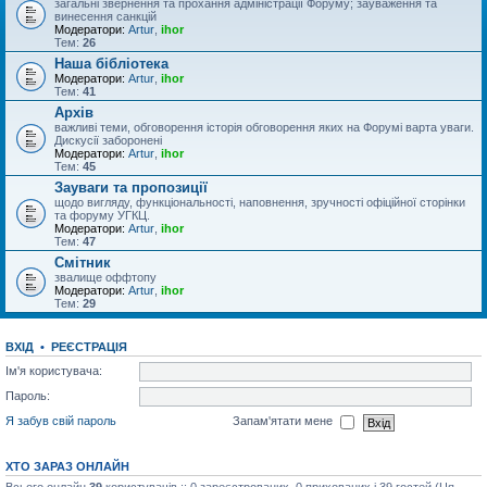
загальні звернення та прохання адміністрації Форуму; зауваження та
винесення санкцій
Модератори:
Artur
,
ihor
Тем:
26
Наша бібліотека
Модератори:
Artur
,
ihor
Тем:
41
Архів
важливі теми, обговорення історія обговорення яких на Форумі варта уваги.
Дискусії заборонені
Модератори:
Artur
,
ihor
Тем:
45
Зауваги та пропозиції
щодо вигляду, функціональності, наповнення, зручності офіційної сторінки
та форуму УГКЦ.
Модератори:
Artur
,
ihor
Тем:
47
Смітник
звалище оффтопу
Модератори:
Artur
,
ihor
Тем:
29
ВХІД
•
РЕЄСТРАЦІЯ
Ім'я користувача:
Пароль:
Я забув свій пароль
Запам'ятати мене
ХТО ЗАРАЗ ОНЛАЙН