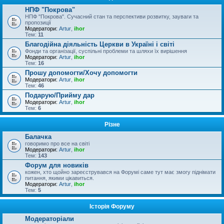
НПФ "Покрова"
НПФ "Покрова". Сучасний стан та перспективи розвитку, зауваги та
пропозиції
Модератори:
Artur
,
ihor
Тем:
11
Благодійна діяльність Церкви в Україні і світі
Фонди та організації, суспільні проблеми та шляхи їх вирішення
Модератори:
Artur
,
ihor
Тем:
16
Прошу допомогти/Хочу допомогти
Модератори:
Artur
,
ihor
Тем:
46
Подарую/Прийму дар
Модератори:
Artur
,
ihor
Тем:
6
Різне
Балачка
говоримо про все на світі
Модератори:
Artur
,
ihor
Тем:
143
Форум для новиків
кожен, хто щойно зареєструвався на Форумі саме тут має змогу піднімати
питання, якими цікавиться.
Модератори:
Artur
,
ihor
Тем:
5
Історія Форуму
Модераторіали