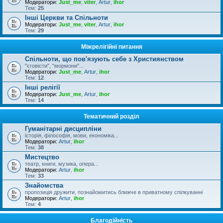
Модератори:
Just_me
,
viter
,
Artur
,
ihor
Тем:
25
Інші Церкви та Спільноти
Модератори:
Just_me
,
viter
,
Artur
,
ihor
Тем:
29
Міжрелігійні питання
Спільноти, що пов'язують себе з Християнством
"єговісти", "мормони"...
Модератори:
Just_me
,
Artur
,
ihor
Тем:
12
Інші релігії
Модератори:
Just_me
,
Artur
,
ihor
Тем:
14
Тематичний розділ
Гуманітарні дисципліни
історія, філософія, мови, економіка...
Модератори:
Artur
,
ihor
Тем:
38
Мистецтво
театр, книги, музика, опера...
Модератори:
Artur
,
ihor
Тем:
33
Знайомства
пропозиція дружити, познайомитись ближче в приватному спілкуванні
Модератори:
Artur
,
ihor
Тем:
4
Благодійність