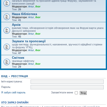
загальні звернення та прохання адміністрації Форуму; зауваження та
винесення санкцій
Модератори:
Artur
,
ihor
Тем:
26
Наша бібліотека
Модератори:
Artur
,
ihor
Тем:
41
Архів
важливі теми, обговорення історія обговорення яких на Форумі варта уваги.
Дискусії заборонені
Модератори:
Artur
,
ihor
Тем:
45
Зауваги та пропозиції
щодо вигляду, функціональності, наповнення, зручності офіційної сторінки
та форуму УГКЦ.
Модератори:
Artur
,
ihor
Тем:
47
Смітник
звалище оффтопу
Модератори:
Artur
,
ihor
Тем:
29
ВХІД
•
РЕЄСТРАЦІЯ
Ім'я користувача:
Пароль:
Я забув свій пароль
Запам'ятати мене
ХТО ЗАРАЗ ОНЛАЙН