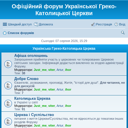
Офіційний форум Української Греко-
Католицької Церкви
Швидкий доступ
Допомога
Реєстрація
Вхід
Список форумів
ош
Сьогодні: 07 серпня 2026, 15:29
ук
Українська Греко-Католицька Церква
Афіша оголошень
Запрошення прийняти участь у церковних чи толерованих Церквою
світських заходах. Інформація додається виключно за згодою адміністрації
Форуму.
Модератори:
Just_me
,
viter
,
Artur
,
ihor
Тем:
38
Добре Слово
Євангеліє, розважання, проповіді, Житія, "історії для душі".
Для читання, не
для дискусій
.
Модератори:
Just_me
,
viter
,
Artur
,
ihor
Тем:
7
Католицька Церква
в Україні і у світі
Модератори:
Just_me
,
viter
,
Artur
,
ihor
Тем:
91
Церква і Суспільство
питання з життя Церкви/Суспільства, які не відносяться до тематики інших
розділів Форуму
Модератори:
Just_me
,
viter
,
Artur
,
ihor