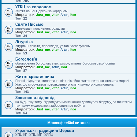
Тем:
205
УГКЦ за кордоном
Життя нашої Церкви за кордоном
Модератори:
Just_me
,
viter
,
Artur
,
ihor
Тем:
22
Святе Письмо
переклади, пояснення, роздуми
Модератори:
Just_me
,
viter
,
Artur
,
ihor
Тем:
34
Літургіка
літургічні тексти, переклади, устав Богослужень
Модератори:
Just_me
,
viter
,
Artur
,
ihor
Тем:
53
Богослов'я
обговорення богословських думок, питань богословської освіти
Модератори:
Just_me
,
Artur
,
ihor
Тем:
87
Життя християнина
Прощі, відпусти, милостиня, піст, сімейне життя, питання етики та моралі...
Усе, що стосується повсякденного життя кожного християнина
Модератори:
Just_me
,
viter
,
Artur
,
ihor
Тем:
143
Запитання-відповіді
на будь-яку тему. Відповідати може кожен дописувач Форуму, за винятком
тих, кому модератори заборонили це робити.
Модератори:
Just_me
,
viter
,
Artur
,
ihor
Тем:
63
Міжконфесійні питання
Українські традиційні Церкви
УПЦ КП, УПЦ МП, УАПЦ