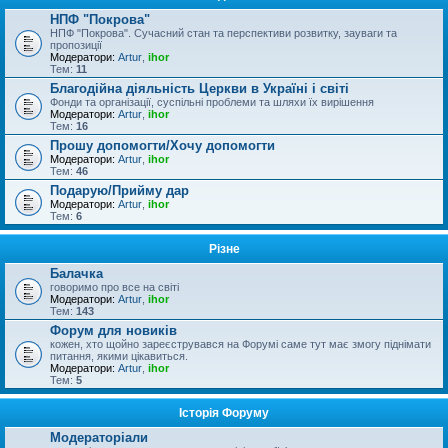
НПФ "Покрова"
НПФ "Покрова". Сучасний стан та перспективи розвитку, зауваги та
пропозиції
Модератори:
Artur
,
ihor
Тем:
11
Благодійна діяльність Церкви в Україні і світі
Фонди та організації, суспільні проблеми та шляхи їх вирішення
Модератори:
Artur
,
ihor
Тем:
16
Прошу допомогти/Хочу допомогти
Модератори:
Artur
,
ihor
Тем:
46
Подарую/Прийму дар
Модератори:
Artur
,
ihor
Тем:
6
Різне
Балачка
говоримо про все на світі
Модератори:
Artur
,
ihor
Тем:
143
Форум для новиків
кожен, хто щойно зареєструвався на Форумі саме тут має змогу піднімати
питання, якими цікавиться.
Модератори:
Artur
,
ihor
Тем:
5
Історія Форуму
Модераторіали