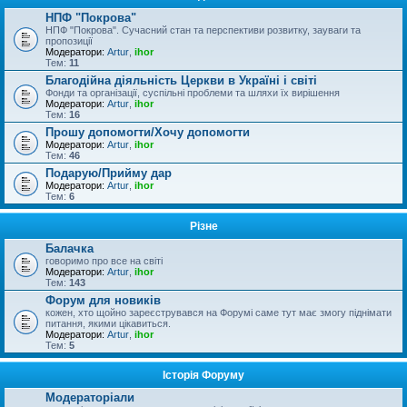
НПФ "Покрова"
НПФ "Покрова". Сучасний стан та перспективи розвитку, зауваги та
пропозиції
Модератори:
Artur
,
ihor
Тем:
11
Благодійна діяльність Церкви в Україні і світі
Фонди та організації, суспільні проблеми та шляхи їх вирішення
Модератори:
Artur
,
ihor
Тем:
16
Прошу допомогти/Хочу допомогти
Модератори:
Artur
,
ihor
Тем:
46
Подарую/Прийму дар
Модератори:
Artur
,
ihor
Тем:
6
Різне
Балачка
говоримо про все на світі
Модератори:
Artur
,
ihor
Тем:
143
Форум для новиків
кожен, хто щойно зареєструвався на Форумі саме тут має змогу піднімати
питання, якими цікавиться.
Модератори:
Artur
,
ihor
Тем:
5
Історія Форуму
Модераторіали