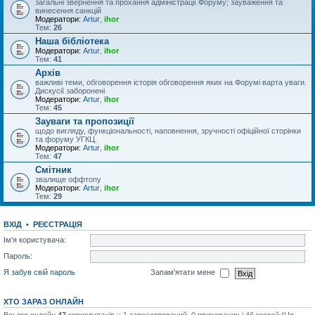
загальні звернення та прохання адміністрації Форуму; зауваження та
винесення санкцій
Модератори:
Artur
,
ihor
Тем:
26
Наша бібліотека
Модератори:
Artur
,
ihor
Тем:
41
Архів
важливі теми, обговорення історія обговорення яких на Форумі варта уваги.
Дискусії заборонені
Модератори:
Artur
,
ihor
Тем:
45
Зауваги та пропозиції
щодо вигляду, функціональності, наповнення, зручності офіційної сторінки
та форуму УГКЦ.
Модератори:
Artur
,
ihor
Тем:
47
Смітник
звалище оффтопу
Модератори:
Artur
,
ihor
Тем:
29
ВХІД
•
РЕЄСТРАЦІЯ
Ім'я користувача:
Пароль:
Я забув свій пароль
Запам'ятати мене
ХТО ЗАРАЗ ОНЛАЙН