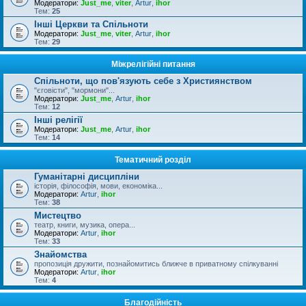
Модератори:
Just_me
,
viter
,
Artur
,
ihor
Тем:
25
Інші Церкви та Спільноти
Модератори:
Just_me
,
viter
,
Artur
,
ihor
Тем:
29
Міжрелігійні питання
Спільноти, що пов'язують себе з Християнством
"єговісти", "мормони"...
Модератори:
Just_me
,
Artur
,
ihor
Тем:
12
Інші релігії
Модератори:
Just_me
,
Artur
,
ihor
Тем:
14
Тематичний розділ
Гуманітарні дисципліни
історія, філософія, мови, економіка...
Модератори:
Artur
,
ihor
Тем:
38
Мистецтво
театр, книги, музика, опера...
Модератори:
Artur
,
ihor
Тем:
33
Знайомства
пропозиція дружити, познайомитись ближче в приватному спілкуванні
Модератори:
Artur
,
ihor
Тем:
4
Благодійність