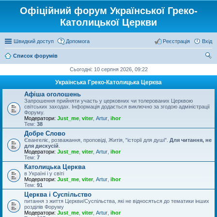
Офіційний форум Української Греко-
Католицької Церкви
Швидкий доступ
Допомога
Реєстрація
Вхід
Список форумів
ош
Сьогодні: 10 серпня 2026, 09:22
ук
Українська Греко-Католицька Церква
Афіша оголошень
Запрошення прийняти участь у церковних чи толерованих Церквою
світських заходах. Інформація додається виключно за згодою адміністрації
Форуму.
Модератори:
Just_me
,
viter
,
Artur
,
ihor
Тем:
38
Добре Слово
Євангеліє, розважання, проповіді, Житія, "історії для душі".
Для читання, не
для дискусій
.
Модератори:
Just_me
,
viter
,
Artur
,
ihor
Тем:
7
Католицька Церква
в Україні і у світі
Модератори:
Just_me
,
viter
,
Artur
,
ihor
Тем:
91
Церква і Суспільство
питання з життя Церкви/Суспільства, які не відносяться до тематики інших
розділів Форуму
Модератори:
Just_me
,
viter
,
Artur
,
ihor