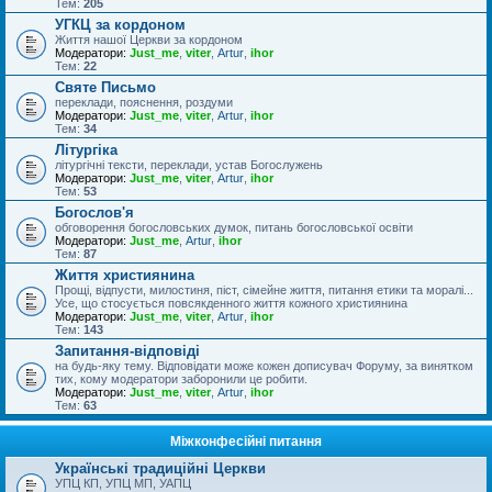
Тем:
205
УГКЦ за кордоном
Життя нашої Церкви за кордоном
Модератори:
Just_me
,
viter
,
Artur
,
ihor
Тем:
22
Святе Письмо
переклади, пояснення, роздуми
Модератори:
Just_me
,
viter
,
Artur
,
ihor
Тем:
34
Літургіка
літургічні тексти, переклади, устав Богослужень
Модератори:
Just_me
,
viter
,
Artur
,
ihor
Тем:
53
Богослов'я
обговорення богословських думок, питань богословської освіти
Модератори:
Just_me
,
Artur
,
ihor
Тем:
87
Життя християнина
Прощі, відпусти, милостиня, піст, сімейне життя, питання етики та моралі...
Усе, що стосується повсякденного життя кожного християнина
Модератори:
Just_me
,
viter
,
Artur
,
ihor
Тем:
143
Запитання-відповіді
на будь-яку тему. Відповідати може кожен дописувач Форуму, за винятком
тих, кому модератори заборонили це робити.
Модератори:
Just_me
,
viter
,
Artur
,
ihor
Тем:
63
Міжконфесійні питання
Українські традиційні Церкви
УПЦ КП, УПЦ МП, УАПЦ