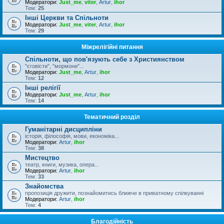
Модератори:
Just_me
,
viter
,
Artur
,
ihor
Тем:
25
Інші Церкви та Спільноти
Модератори:
Just_me
,
viter
,
Artur
,
ihor
Тем:
29
Міжрелігійні питання
Спільноти, що пов'язують себе з Християнством
"єговісти", "мормони"...
Модератори:
Just_me
,
Artur
,
ihor
Тем:
12
Інші релігії
Модератори:
Just_me
,
Artur
,
ihor
Тем:
14
Тематичний розділ
Гуманітарні дисципліни
історія, філософія, мови, економіка...
Модератори:
Artur
,
ihor
Тем:
38
Мистецтво
театр, книги, музика, опера...
Модератори:
Artur
,
ihor
Тем:
33
Знайомства
пропозиція дружити, познайомитись ближче в приватному спілкуванні
Модератори:
Artur
,
ihor
Тем:
4
Благодійність