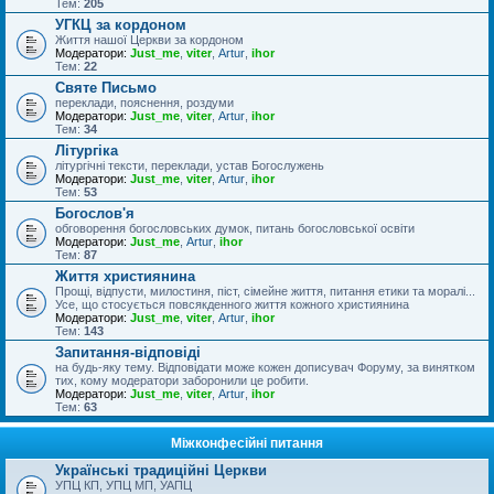
Тем:
205
УГКЦ за кордоном
Життя нашої Церкви за кордоном
Модератори:
Just_me
,
viter
,
Artur
,
ihor
Тем:
22
Святе Письмо
переклади, пояснення, роздуми
Модератори:
Just_me
,
viter
,
Artur
,
ihor
Тем:
34
Літургіка
літургічні тексти, переклади, устав Богослужень
Модератори:
Just_me
,
viter
,
Artur
,
ihor
Тем:
53
Богослов'я
обговорення богословських думок, питань богословської освіти
Модератори:
Just_me
,
Artur
,
ihor
Тем:
87
Життя християнина
Прощі, відпусти, милостиня, піст, сімейне життя, питання етики та моралі...
Усе, що стосується повсякденного життя кожного християнина
Модератори:
Just_me
,
viter
,
Artur
,
ihor
Тем:
143
Запитання-відповіді
на будь-яку тему. Відповідати може кожен дописувач Форуму, за винятком
тих, кому модератори заборонили це робити.
Модератори:
Just_me
,
viter
,
Artur
,
ihor
Тем:
63
Міжконфесійні питання
Українські традиційні Церкви
УПЦ КП, УПЦ МП, УАПЦ