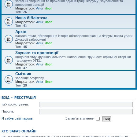
загальні звернення та прохання адміністрації Форуму; зауваження та
винесення санкцій
Модератори:
Artur
,
ihor
Тем:
26
Наша бібліотека
Модератори:
Artur
,
ihor
Тем:
41
Архів
важливі теми, обговорення історія обговорення яких на Форумі варта уваги.
Дискусії заборонені
Модератори:
Artur
,
ihor
Тем:
45
Зауваги та пропозиції
щодо вигляду, функціональності, наповнення, зручності офіційної сторінки
та форуму УГКЦ.
Модератори:
Artur
,
ihor
Тем:
47
Смітник
звалище оффтопу
Модератори:
Artur
,
ihor
Тем:
29
ВХІД
•
РЕЄСТРАЦІЯ
Ім'я користувача:
Пароль:
Я забув свій пароль
Запам'ятати мене
ХТО ЗАРАЗ ОНЛАЙН