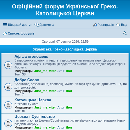
Офіційний форум Української Греко-
Католицької Церкви
Швидкий доступ
Допомога
Реєстрація
Вхід
Список форумів
ош
Сьогодні: 07 серпня 2026, 22:59
ук
Українська Греко-Католицька Церква
Афіша оголошень
Запрошення прийняти участь у церковних чи толерованих Церквою
світських заходах. Інформація додається виключно за згодою адміністрації
Форуму.
Модератори:
Just_me
,
viter
,
Artur
,
ihor
Тем:
38
Добре Слово
Євангеліє, розважання, проповіді, Житія, "історії для душі".
Для читання, не
для дискусій
.
Модератори:
Just_me
,
viter
,
Artur
,
ihor
Тем:
7
Католицька Церква
в Україні і у світі
Модератори:
Just_me
,
viter
,
Artur
,
ihor
Тем:
91
Церква і Суспільство
питання з життя Церкви/Суспільства, які не відносяться до тематики інших
розділів Форуму
Модератори:
Just_me
,
viter
,
Artur
,
ihor