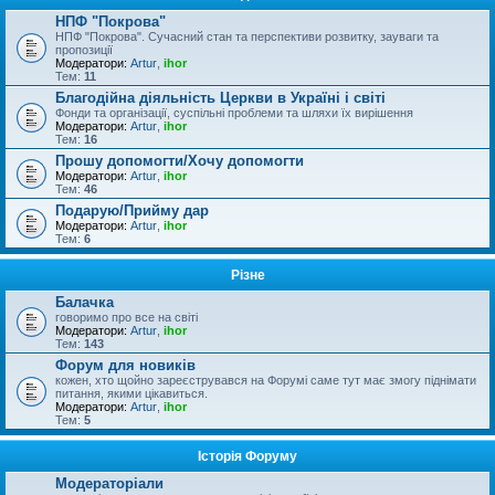
НПФ "Покрова"
НПФ "Покрова". Сучасний стан та перспективи розвитку, зауваги та
пропозиції
Модератори:
Artur
,
ihor
Тем:
11
Благодійна діяльність Церкви в Україні і світі
Фонди та організації, суспільні проблеми та шляхи їх вирішення
Модератори:
Artur
,
ihor
Тем:
16
Прошу допомогти/Хочу допомогти
Модератори:
Artur
,
ihor
Тем:
46
Подарую/Прийму дар
Модератори:
Artur
,
ihor
Тем:
6
Різне
Балачка
говоримо про все на світі
Модератори:
Artur
,
ihor
Тем:
143
Форум для новиків
кожен, хто щойно зареєструвався на Форумі саме тут має змогу піднімати
питання, якими цікавиться.
Модератори:
Artur
,
ihor
Тем:
5
Історія Форуму
Модераторіали