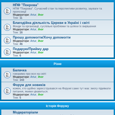
НПФ "Покрова"
НПФ "Покрова". Сучасний стан та перспективи розвитку, зауваги та
пропозиції
Модератори:
Artur
,
ihor
Тем:
11
Благодійна діяльність Церкви в Україні і світі
Фонди та організації, суспільні проблеми та шляхи їх вирішення
Модератори:
Artur
,
ihor
Тем:
16
Прошу допомогти/Хочу допомогти
Модератори:
Artur
,
ihor
Тем:
46
Подарую/Прийму дар
Модератори:
Artur
,
ihor
Тем:
6
Різне
Балачка
говоримо про все на світі
Модератори:
Artur
,
ihor
Тем:
143
Форум для новиків
кожен, хто щойно зареєструвався на Форумі саме тут має змогу піднімати
питання, якими цікавиться.
Модератори:
Artur
,
ihor
Тем:
5
Історія Форуму
Модераторіали