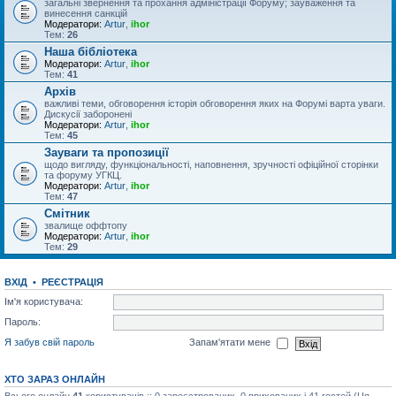
загальні звернення та прохання адміністрації Форуму; зауваження та
винесення санкцій
Модератори:
Artur
,
ihor
Тем:
26
Наша бібліотека
Модератори:
Artur
,
ihor
Тем:
41
Архів
важливі теми, обговорення історія обговорення яких на Форумі варта уваги.
Дискусії заборонені
Модератори:
Artur
,
ihor
Тем:
45
Зауваги та пропозиції
щодо вигляду, функціональності, наповнення, зручності офіційної сторінки
та форуму УГКЦ.
Модератори:
Artur
,
ihor
Тем:
47
Смітник
звалище оффтопу
Модератори:
Artur
,
ihor
Тем:
29
ВХІД
•
РЕЄСТРАЦІЯ
Ім'я користувача:
Пароль:
Я забув свій пароль
Запам'ятати мене
ХТО ЗАРАЗ ОНЛАЙН