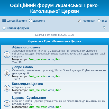
Офіційний форум Української Греко-
Католицької Церкви
Швидкий доступ
Допомога
Реєстрація
Вхід
Список форумів
ош
Сьогодні: 07 серпня 2026, 01:27
ук
Українська Греко-Католицька Церква
Афіша оголошень
Запрошення прийняти участь у церковних чи толерованих Церквою
світських заходах. Інформація додається виключно за згодою адміністрації
Форуму.
Модератори:
Just_me
,
viter
,
Artur
,
ihor
Тем:
38
Добре Слово
Євангеліє, розважання, проповіді, Житія, "історії для душі".
Для читання, не
для дискусій
.
Модератори:
Just_me
,
viter
,
Artur
,
ihor
Тем:
7
Католицька Церква
в Україні і у світі
Модератори:
Just_me
,
viter
,
Artur
,
ihor
Тем:
91
Церква і Суспільство
питання з життя Церкви/Суспільства, які не відносяться до тематики інших
розділів Форуму
Модератори:
Just_me
,
viter
,
Artur
,
ihor