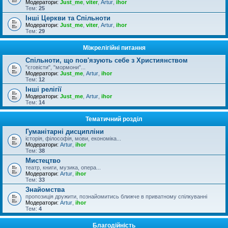
Модератори:
Just_me
,
viter
,
Artur
,
ihor
Тем:
25
Інші Церкви та Спільноти
Модератори:
Just_me
,
viter
,
Artur
,
ihor
Тем:
29
Міжрелігійні питання
Спільноти, що пов'язують себе з Християнством
"єговісти", "мормони"...
Модератори:
Just_me
,
Artur
,
ihor
Тем:
12
Інші релігії
Модератори:
Just_me
,
Artur
,
ihor
Тем:
14
Тематичний розділ
Гуманітарні дисципліни
історія, філософія, мови, економіка...
Модератори:
Artur
,
ihor
Тем:
38
Мистецтво
театр, книги, музика, опера...
Модератори:
Artur
,
ihor
Тем:
33
Знайомства
пропозиція дружити, познайомитись ближче в приватному спілкуванні
Модератори:
Artur
,
ihor
Тем:
4
Благодійність