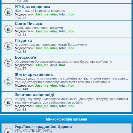
Тем:
205
УГКЦ за кордоном
Життя нашої Церкви за кордоном
Модератори:
Just_me
,
viter
,
Artur
,
ihor
Тем:
22
Святе Письмо
переклади, пояснення, роздуми
Модератори:
Just_me
,
viter
,
Artur
,
ihor
Тем:
34
Літургіка
літургічні тексти, переклади, устав Богослужень
Модератори:
Just_me
,
viter
,
Artur
,
ihor
Тем:
53
Богослов'я
обговорення богословських думок, питань богословської освіти
Модератори:
Just_me
,
Artur
,
ihor
Тем:
87
Життя християнина
Прощі, відпусти, милостиня, піст, сімейне життя, питання етики та моралі...
Усе, що стосується повсякденного життя кожного християнина
Модератори:
Just_me
,
viter
,
Artur
,
ihor
Тем:
143
Запитання-відповіді
на будь-яку тему. Відповідати може кожен дописувач Форуму, за винятком
тих, кому модератори заборонили це робити.
Модератори:
Just_me
,
viter
,
Artur
,
ihor
Тем:
63
Міжконфесійні питання
Українські традиційні Церкви
УПЦ КП, УПЦ МП, УАПЦ