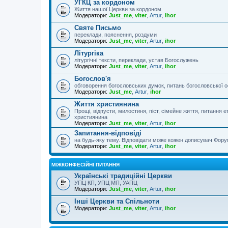
УГКЦ за кордоном
Життя нашої Церкви за кордоном
Модератори:
Just_me
,
viter
,
Artur
,
ihor
Святе Письмо
переклади, пояснення, роздуми
Модератори:
Just_me
,
viter
,
Artur
,
ihor
Літургіка
літургічні тексти, переклади, устав Богослужень
Модератори:
Just_me
,
viter
,
Artur
,
ihor
Богослов'я
обговорення богословських думок, питань богословської о
Модератори:
Just_me
,
Artur
,
ihor
Життя християнина
Прощі, відпусти, милостиня, піст, сімейне життя, питання 
християнина
Модератори:
Just_me
,
viter
,
Artur
,
ihor
Запитання-відповіді
на будь-яку тему. Відповідати може кожен дописувач Фору
Модератори:
Just_me
,
viter
,
Artur
,
ihor
МІЖКОНФЕСІЙНІ ПИТАННЯ
Українські традиційні Церкви
УПЦ КП, УПЦ МП, УАПЦ
Модератори:
Just_me
,
viter
,
Artur
,
ihor
Інші Церкви та Спільноти
Модератори:
Just_me
,
viter
,
Artur
,
ihor