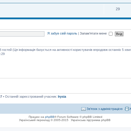
29
Я забув свій пароль
|
Запам'ятати мене
48 гостей (Ця інформація базується на активності користувачів впродовж останніх 5 хви
:29
67
• Останній зареєстрований учасник:
Irysia
Зв'язок з адміністрацією
Працює на
phpBB
® Forum Software © phpBB Limited
Український переклад © 2005-2015
Українська підтримка phpBB