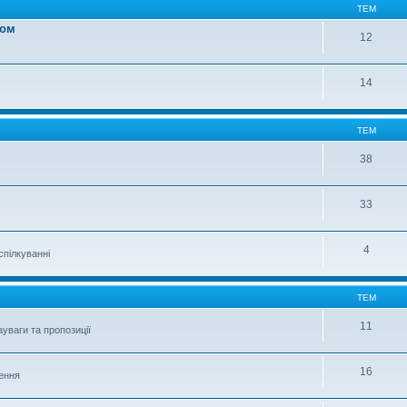
ТЕМ
вом
12
14
ТЕМ
38
33
4
спілкуванні
ТЕМ
11
уваги та пропозиції
16
шення