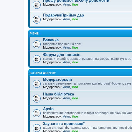
Прошу допомогти/Хочу допомогти
Модератори:
Artur
,
ihor
Подарую/Прийму дар
Модератори:
Artur
,
ihor
РІЗНЕ
Балачка
говоримо про все на світі
Модератори:
Artur
,
ihor
Форум для новиків
кожен, хто щойно зареєструвався на Форумі саме тут має з
Модератори:
Artur
,
ihor
ІСТОРІЯ ФОРУМУ
Модераторіали
загальні звернення та прохання адміністрації Форуму; зау
Модератори:
Artur
,
ihor
Наша бібліотека
Модератори:
Artur
,
ihor
Архів
важливі теми, обговорення історія обговорення яких на Фор
Модератори:
Artur
,
ihor
Зауваги та пропозиції
щодо вигляду, функціональності, наповнення, зручності оф
Модератори:
Artur
,
ihor