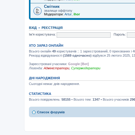
Смітник
звалище оффтопу
Модератори:
Artur
,
ihor
ВХІД
•
РЕЄСТРАЦІЯ
Ім'я користувача:
Пароль:
ХТО ЗАРАЗ ОНЛАЙН
Всього онлайн
49
користувачів :: 1 зареєстрований, 0 прихованих і 
Рекорд відвідуваності
(1569 одночасно)
відбувся 25 лютого 2025, 13
Зареєстровані учасники:
Google [Bot]
Легенда:
Адміністратори
,
Супермодератори
ДНІ НАРОДЖЕННЯ
Сьогодні немає днів народження.
СТАТИСТИКА
Всього повідомлень:
58155
• Всього тем:
1347
• Всього учасників
29
Список форумів