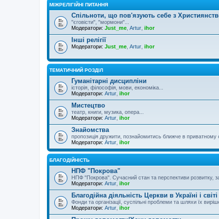
МІЖРЕЛІГІЙНІ ПИТАННЯ
Спільноти, що пов'язують себе з Християнст
"єговісти", "мормони"...
Модератори:
Just_me
,
Artur
,
ihor
Інші релігії
Модератори:
Just_me
,
Artur
,
ihor
ТЕМАТИЧНИЙ РОЗДІЛ
Гуманітарні дисципліни
історія, філософія, мови, економіка...
Модератори:
Artur
,
ihor
Мистецтво
театр, книги, музика, опера...
Модератори:
Artur
,
ihor
Знайомства
пропозиція дружити, познайомитись ближче в приватному 
Модератори:
Artur
,
ihor
БЛАГОДІЙНІСТЬ
НПФ "Покрова"
НПФ "Покрова". Сучасний стан та перспективи розвитку, за
Модератори:
Artur
,
ihor
Благодійна діяльність Церкви в Україні і світі
Фонди та організації, суспільні проблеми та шляхи їх вирі
Модератори:
Artur
,
ihor