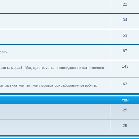
22
34
53
87
світи
143
етики та моралі... Усе, що стосується повсякденного життя кожного
63
му, за винятком тих, кому модератори заборонили це робити.
ТЕМ
25
29