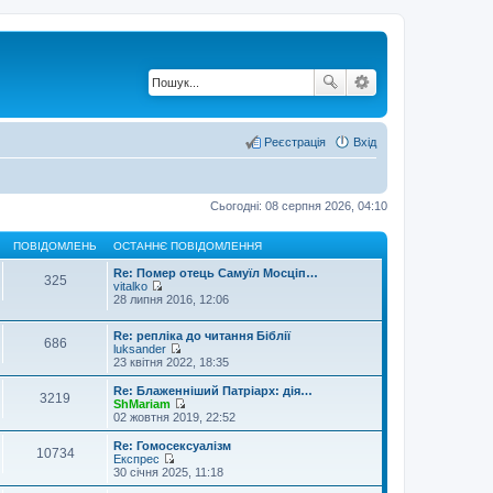
Реєстрація
Вхід
Сьогодні: 08 серпня 2026, 04:10
ПОВІДОМЛЕНЬ
ОСТАННЄ ПОВІДОМЛЕННЯ
Re: Помер отець Самуїл Мосціп…
325
vitalko
П
28 липня 2016, 12:06
е
р
Re: репліка до читання Біблії
е
686
luksander
г
П
23 квітня 2022, 18:35
л
е
я
р
н
Re: Блаженніший Патріарх: дія…
3219
е
у
ShMariam
г
П
т
02 жовтня 2019, 22:52
л
е
и
я
р
о
Re: Гомосексуалізм
10734
н
е
с
Експрес
у
г
т
П
30 січня 2025, 11:18
т
л
а
е
и