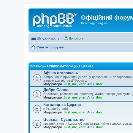
Офіційний форум 
forum.ugcc.org.ua
Швидкий доступ
Допомога
Список форумів
УКРАЇНСЬКА ГРЕКО-КАТОЛИЦЬКА ЦЕРКВА
Афіша оголошень
Запрошення прийняти участь у церковних чи толерованих 
згодою адміністрації Форуму.
Модератори:
Just_me
,
viter
,
Artur
,
ihor
Добре Слово
Євангеліє, розважання, проповіді, Житія, "історії для душі".
Модератори:
Just_me
,
viter
,
Artur
,
ihor
Католицька Церква
в Україні і у світі
Модератори:
Just_me
,
viter
,
Artur
,
ihor
Церква і Суспільство
питання з життя Церкви/Суспільства, які не відносяться д
Модератори:
Just_me
,
viter
,
Artur
,
ihor