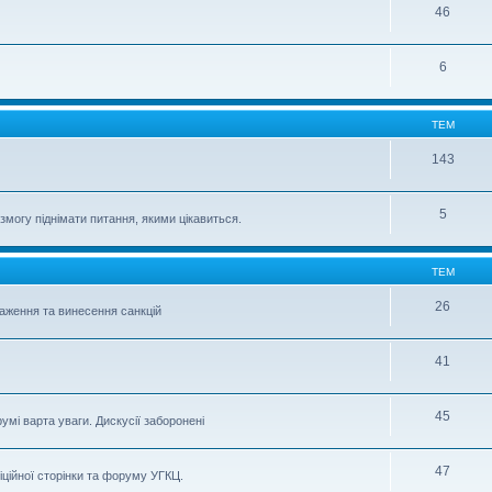
46
6
ТЕМ
143
5
могу піднімати питання, якими цікавиться.
ТЕМ
26
важення та винесення санкцій
41
45
умі варта уваги. Дискусії заборонені
47
іційної сторінки та форуму УГКЦ.