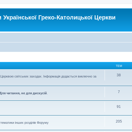
Української Греко-Католицької Церкви
ТЕМ
38
Церквою світських заходах. Інформація додається виключно за
7
Для читання, не для дискусій
.
91
205
о тематики інших розділів Форуму