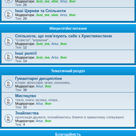
Модератори:
Just_me
,
viter
,
Artur
,
ihor
Тем:
25
Інші Церкви та Спільноти
Модератори:
Just_me
,
viter
,
Artur
,
ihor
Тем:
29
Міжрелігійні питання
Спільноти, що пов'язують себе з Християнством
"єговісти", "мормони"...
Модератори:
Just_me
,
Artur
,
ihor
Тем:
12
Інші релігії
Модератори:
Just_me
,
Artur
,
ihor
Тем:
14
Тематичний розділ
Гуманітарні дисципліни
історія, філософія, мови, економіка...
Модератори:
Artur
,
ihor
Тем:
38
Мистецтво
театр, книги, музика, опера...
Модератори:
Artur
,
ihor
Тем:
33
Знайомства
пропозиція дружити, познайомитись ближче в приватному спілкуванні
Модератори:
Artur
,
ihor
Тем:
4
Благодійність