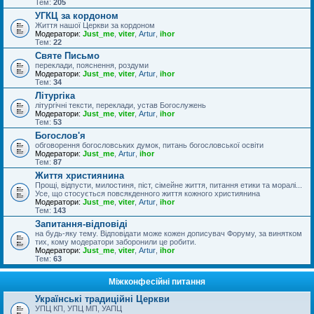
Тем:
205
УГКЦ за кордоном
Життя нашої Церкви за кордоном
Модератори:
Just_me
,
viter
,
Artur
,
ihor
Тем:
22
Святе Письмо
переклади, пояснення, роздуми
Модератори:
Just_me
,
viter
,
Artur
,
ihor
Тем:
34
Літургіка
літургічні тексти, переклади, устав Богослужень
Модератори:
Just_me
,
viter
,
Artur
,
ihor
Тем:
53
Богослов'я
обговорення богословських думок, питань богословської освіти
Модератори:
Just_me
,
Artur
,
ihor
Тем:
87
Життя християнина
Прощі, відпусти, милостиня, піст, сімейне життя, питання етики та моралі...
Усе, що стосується повсякденного життя кожного християнина
Модератори:
Just_me
,
viter
,
Artur
,
ihor
Тем:
143
Запитання-відповіді
на будь-яку тему. Відповідати може кожен дописувач Форуму, за винятком
тих, кому модератори заборонили це робити.
Модератори:
Just_me
,
viter
,
Artur
,
ihor
Тем:
63
Міжконфесійні питання
Українські традиційні Церкви
УПЦ КП, УПЦ МП, УАПЦ