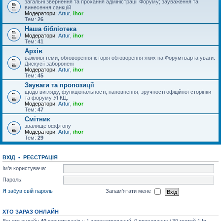
загальні звернення та прохання адміністрації Форуму; зауваження та
винесення санкцій
Модератори:
Artur
,
ihor
Тем:
26
Наша бібліотека
Модератори:
Artur
,
ihor
Тем:
41
Архів
важливі теми, обговорення історія обговорення яких на Форумі варта уваги.
Дискусії заборонені
Модератори:
Artur
,
ihor
Тем:
45
Зауваги та пропозиції
щодо вигляду, функціональності, наповнення, зручності офіційної сторінки
та форуму УГКЦ.
Модератори:
Artur
,
ihor
Тем:
47
Смітник
звалище оффтопу
Модератори:
Artur
,
ihor
Тем:
29
ВХІД
•
РЕЄСТРАЦІЯ
Ім'я користувача:
Пароль:
Я забув свій пароль
Запам'ятати мене
ХТО ЗАРАЗ ОНЛАЙН