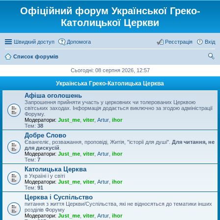
Офіційний форум Української Греко-
Католицької Церкви
Швидкий доступ
Допомога
Реєстрація
Вхід
Список форумів
ош
Сьогодні: 08 серпня 2026, 12:57
ук
Українська Греко-Католицька Церква
Афіша оголошень
Запрошення прийняти участь у церковних чи толерованих Церквою
світських заходах. Інформація додається виключно за згодою адміністрації
Форуму.
Модератори:
Just_me
,
viter
,
Artur
,
ihor
Тем:
38
Добре Слово
Євангеліє, розважання, проповіді, Житія, "історії для душі".
Для читання, не
для дискусій
.
Модератори:
Just_me
,
viter
,
Artur
,
ihor
Тем:
7
Католицька Церква
в Україні і у світі
Модератори:
Just_me
,
viter
,
Artur
,
ihor
Тем:
91
Церква і Суспільство
питання з життя Церкви/Суспільства, які не відносяться до тематики інших
розділів Форуму
Модератори:
Just_me
,
viter
,
Artur
,
ihor