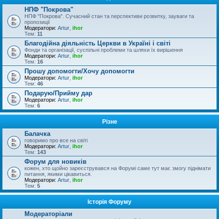
НПФ "Покрова"
НПФ "Покрова". Сучасний стан та перспективи розвитку, зауваги та
пропозиції
Модератори:
Artur
,
ihor
Тем:
11
Благодійна діяльність Церкви в Україні і світі
Фонди та організації, суспільні проблеми та шляхи їх вирішення
Модератори:
Artur
,
ihor
Тем:
16
Прошу допомогти/Хочу допомогти
Модератори:
Artur
,
ihor
Тем:
46
Подарую/Прийму дар
Модератори:
Artur
,
ihor
Тем:
6
Різне
Балачка
говоримо про все на світі
Модератори:
Artur
,
ihor
Тем:
143
Форум для новиків
кожен, хто щойно зареєструвався на Форумі саме тут має змогу піднімати
питання, якими цікавиться.
Модератори:
Artur
,
ihor
Тем:
5
Історія Форуму
Модераторіали