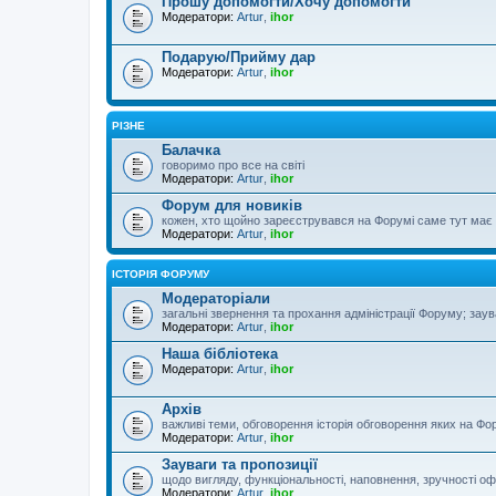
Прошу допомогти/Хочу допомогти
Модератори:
Artur
,
ihor
Подарую/Прийму дар
Модератори:
Artur
,
ihor
РІЗНЕ
Балачка
говоримо про все на світі
Модератори:
Artur
,
ihor
Форум для новиків
кожен, хто щойно зареєструвався на Форумі саме тут має з
Модератори:
Artur
,
ihor
ІСТОРІЯ ФОРУМУ
Модераторіали
загальні звернення та прохання адміністрації Форуму; зау
Модератори:
Artur
,
ihor
Наша бібліотека
Модератори:
Artur
,
ihor
Архів
важливі теми, обговорення історія обговорення яких на Фор
Модератори:
Artur
,
ihor
Зауваги та пропозиції
щодо вигляду, функціональності, наповнення, зручності оф
Модератори:
Artur
,
ihor