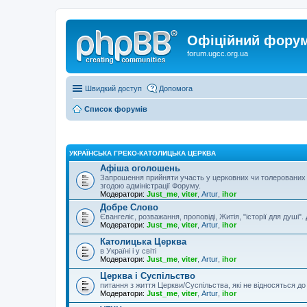
Офіційний форум 
forum.ugcc.org.ua
Швидкий доступ
Допомога
Список форумів
УКРАЇНСЬКА ГРЕКО-КАТОЛИЦЬКА ЦЕРКВА
Афіша оголошень
Запрошення прийняти участь у церковних чи толерованих 
згодою адміністрації Форуму.
Модератори:
Just_me
,
viter
,
Artur
,
ihor
Добре Слово
Євангеліє, розважання, проповіді, Житія, "історії для душі".
Модератори:
Just_me
,
viter
,
Artur
,
ihor
Католицька Церква
в Україні і у світі
Модератори:
Just_me
,
viter
,
Artur
,
ihor
Церква і Суспільство
питання з життя Церкви/Суспільства, які не відносяться д
Модератори:
Just_me
,
viter
,
Artur
,
ihor