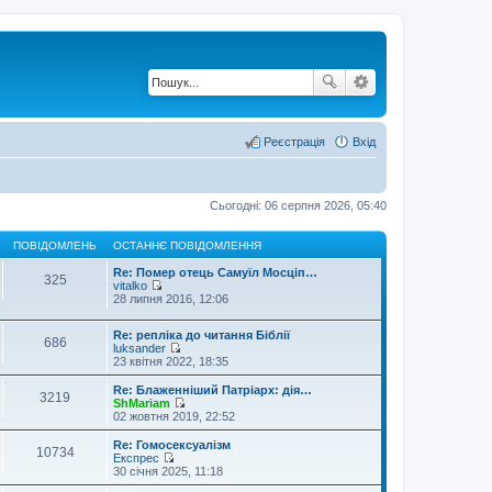
Реєстрація
Вхід
Сьогодні: 06 серпня 2026, 05:40
ПОВІДОМЛЕНЬ
ОСТАННЄ ПОВІДОМЛЕННЯ
Re: Помер отець Самуїл Мосціп…
325
vitalko
П
28 липня 2016, 12:06
е
р
Re: репліка до читання Біблії
е
686
luksander
г
П
23 квітня 2022, 18:35
л
е
я
р
н
Re: Блаженніший Патріарх: дія…
3219
е
у
ShMariam
г
П
т
02 жовтня 2019, 22:52
л
е
и
я
р
о
Re: Гомосексуалізм
10734
н
е
с
Експрес
у
г
т
П
30 січня 2025, 11:18
т
л
а
е
и