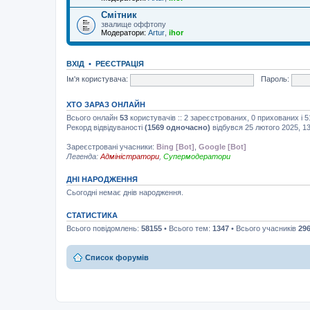
Смітник
звалище оффтопу
Модератори:
Artur
,
ihor
ВХІД
•
РЕЄСТРАЦІЯ
Ім'я користувача:
Пароль:
ХТО ЗАРАЗ ОНЛАЙН
Всього онлайн
53
користувачів :: 2 зареєстрованих, 0 прихованих і 
Рекорд відвідуваності
(1569 одночасно)
відбувся 25 лютого 2025, 13
Зареєстровані учасники:
Bing [Bot]
,
Google [Bot]
Легенда:
Адміністратори
,
Супермодератори
ДНІ НАРОДЖЕННЯ
Сьогодні немає днів народження.
СТАТИСТИКА
Всього повідомлень:
58155
• Всього тем:
1347
• Всього учасників
29
Список форумів