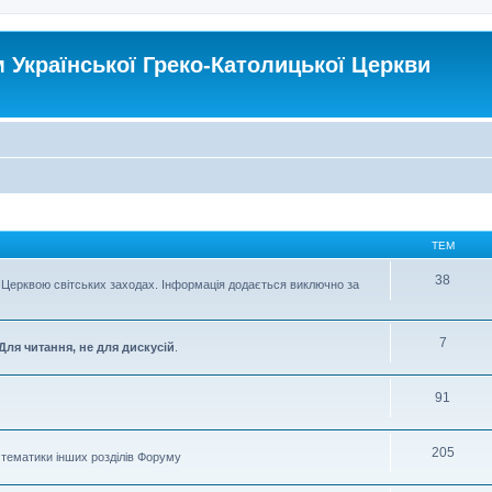
Української Греко-Католицької Церкви
ТЕМ
38
Церквою світських заходах. Інформація додається виключно за
7
Для читання, не для дискусій
.
91
205
о тематики інших розділів Форуму