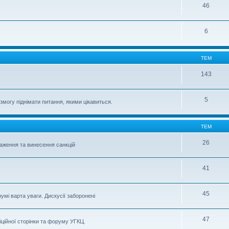
46
6
ТЕМ
143
5
могу піднімати питання, якими цікавиться.
ТЕМ
26
важення та винесення санкцій
41
45
умі варта уваги. Дискусії заборонені
47
іційної сторінки та форуму УГКЦ.