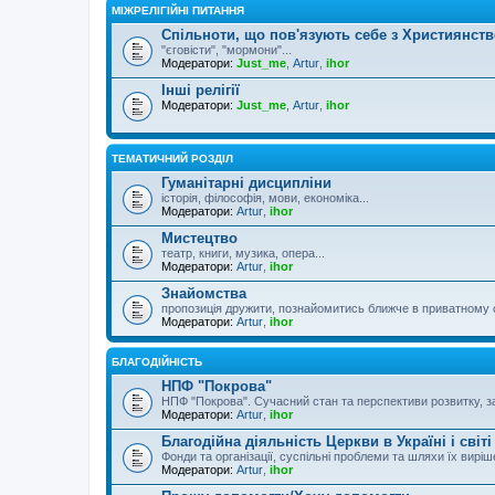
МІЖРЕЛІГІЙНІ ПИТАННЯ
Спільноти, що пов'язують себе з Християнст
"єговісти", "мормони"...
Модератори:
Just_me
,
Artur
,
ihor
Інші релігії
Модератори:
Just_me
,
Artur
,
ihor
ТЕМАТИЧНИЙ РОЗДІЛ
Гуманітарні дисципліни
історія, філософія, мови, економіка...
Модератори:
Artur
,
ihor
Мистецтво
театр, книги, музика, опера...
Модератори:
Artur
,
ihor
Знайомства
пропозиція дружити, познайомитись ближче в приватному 
Модератори:
Artur
,
ihor
БЛАГОДІЙНІСТЬ
НПФ "Покрова"
НПФ "Покрова". Сучасний стан та перспективи розвитку, за
Модератори:
Artur
,
ihor
Благодійна діяльність Церкви в Україні і світі
Фонди та організації, суспільні проблеми та шляхи їх вирі
Модератори:
Artur
,
ihor