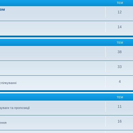
ТЕМ
вом
12
14
ТЕМ
38
33
4
спілкуванні
ТЕМ
11
уваги та пропозиції
16
шення