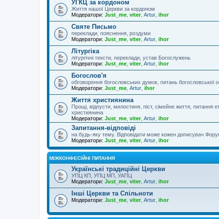
УГКЦ за кордоном
Життя нашої Церкви за кордоном
Модератори:
Just_me
,
viter
,
Artur
,
ihor
Святе Письмо
переклади, пояснення, роздуми
Модератори:
Just_me
,
viter
,
Artur
,
ihor
Літургіка
літургічні тексти, переклади, устав Богослужень
Модератори:
Just_me
,
viter
,
Artur
,
ihor
Богослов'я
обговорення богословських думок, питань богословської о
Модератори:
Just_me
,
Artur
,
ihor
Життя християнина
Прощі, відпусти, милостиня, піст, сімейне життя, питання 
християнина
Модератори:
Just_me
,
viter
,
Artur
,
ihor
Запитання-відповіді
на будь-яку тему. Відповідати може кожен дописувач Фору
Модератори:
Just_me
,
viter
,
Artur
,
ihor
МІЖКОНФЕСІЙНІ ПИТАННЯ
Українські традиційні Церкви
УПЦ КП, УПЦ МП, УАПЦ
Модератори:
Just_me
,
viter
,
Artur
,
ihor
Інші Церкви та Спільноти
Модератори:
Just_me
,
viter
,
Artur
,
ihor