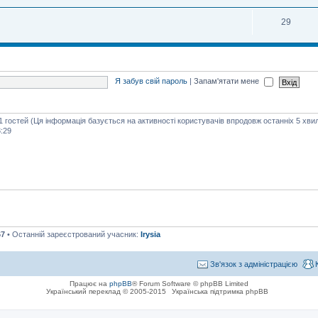
29
Я забув свій пароль
|
Запам'ятати мене
51 гостей (Ця інформація базується на активності користувачів впродовж останніх 5 хви
:29
67
• Останній зареєстрований учасник:
Irysia
Зв'язок з адміністрацією
Працює на
phpBB
® Forum Software © phpBB Limited
Український переклад © 2005-2015
Українська підтримка phpBB