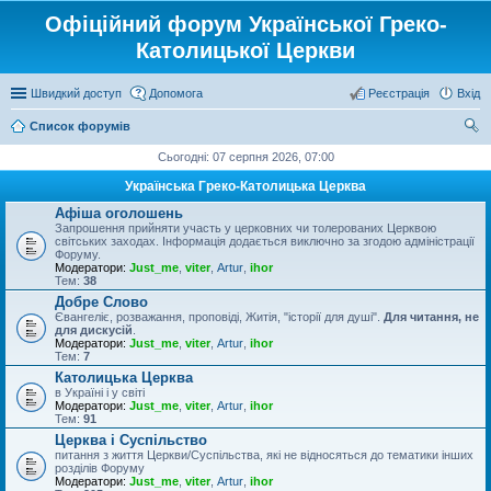
Офіційний форум Української Греко-
Католицької Церкви
Швидкий доступ
Допомога
Реєстрація
Вхід
Список форумів
ош
Сьогодні: 07 серпня 2026, 07:00
ук
Українська Греко-Католицька Церква
Афіша оголошень
Запрошення прийняти участь у церковних чи толерованих Церквою
світських заходах. Інформація додається виключно за згодою адміністрації
Форуму.
Модератори:
Just_me
,
viter
,
Artur
,
ihor
Тем:
38
Добре Слово
Євангеліє, розважання, проповіді, Житія, "історії для душі".
Для читання, не
для дискусій
.
Модератори:
Just_me
,
viter
,
Artur
,
ihor
Тем:
7
Католицька Церква
в Україні і у світі
Модератори:
Just_me
,
viter
,
Artur
,
ihor
Тем:
91
Церква і Суспільство
питання з життя Церкви/Суспільства, які не відносяться до тематики інших
розділів Форуму
Модератори:
Just_me
,
viter
,
Artur
,
ihor