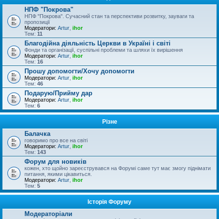
НПФ "Покрова"
НПФ "Покрова". Сучасний стан та перспективи розвитку, зауваги та
пропозиції
Модератори:
Artur
,
ihor
Тем:
11
Благодійна діяльність Церкви в Україні і світі
Фонди та організації, суспільні проблеми та шляхи їх вирішення
Модератори:
Artur
,
ihor
Тем:
16
Прошу допомогти/Хочу допомогти
Модератори:
Artur
,
ihor
Тем:
46
Подарую/Прийму дар
Модератори:
Artur
,
ihor
Тем:
6
Різне
Балачка
говоримо про все на світі
Модератори:
Artur
,
ihor
Тем:
143
Форум для новиків
кожен, хто щойно зареєструвався на Форумі саме тут має змогу піднімати
питання, якими цікавиться.
Модератори:
Artur
,
ihor
Тем:
5
Історія Форуму
Модераторіали