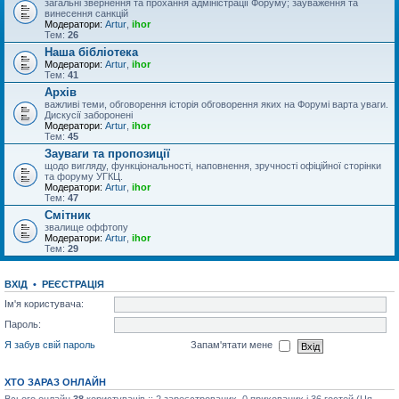
загальні звернення та прохання адміністрації Форуму; зауваження та
винесення санкцій
Модератори:
Artur
,
ihor
Тем:
26
Наша бібліотека
Модератори:
Artur
,
ihor
Тем:
41
Архів
важливі теми, обговорення історія обговорення яких на Форумі варта уваги.
Дискусії заборонені
Модератори:
Artur
,
ihor
Тем:
45
Зауваги та пропозиції
щодо вигляду, функціональності, наповнення, зручності офіційної сторінки
та форуму УГКЦ.
Модератори:
Artur
,
ihor
Тем:
47
Смітник
звалище оффтопу
Модератори:
Artur
,
ihor
Тем:
29
ВХІД
•
РЕЄСТРАЦІЯ
Ім'я користувача:
Пароль:
Я забув свій пароль
Запам'ятати мене
ХТО ЗАРАЗ ОНЛАЙН