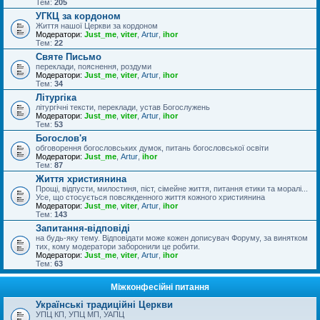
Тем:
205
УГКЦ за кордоном
Життя нашої Церкви за кордоном
Модератори:
Just_me
,
viter
,
Artur
,
ihor
Тем:
22
Святе Письмо
переклади, пояснення, роздуми
Модератори:
Just_me
,
viter
,
Artur
,
ihor
Тем:
34
Літургіка
літургічні тексти, переклади, устав Богослужень
Модератори:
Just_me
,
viter
,
Artur
,
ihor
Тем:
53
Богослов'я
обговорення богословських думок, питань богословської освіти
Модератори:
Just_me
,
Artur
,
ihor
Тем:
87
Життя християнина
Прощі, відпусти, милостиня, піст, сімейне життя, питання етики та моралі...
Усе, що стосується повсякденного життя кожного християнина
Модератори:
Just_me
,
viter
,
Artur
,
ihor
Тем:
143
Запитання-відповіді
на будь-яку тему. Відповідати може кожен дописувач Форуму, за винятком
тих, кому модератори заборонили це робити.
Модератори:
Just_me
,
viter
,
Artur
,
ihor
Тем:
63
Міжконфесійні питання
Українські традиційні Церкви
УПЦ КП, УПЦ МП, УАПЦ