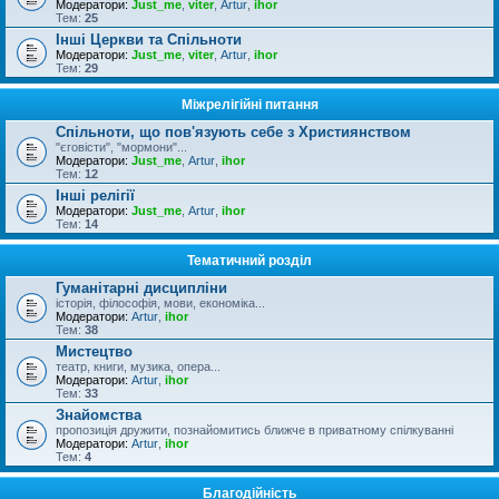
Модератори:
Just_me
,
viter
,
Artur
,
ihor
Тем:
25
Інші Церкви та Спільноти
Модератори:
Just_me
,
viter
,
Artur
,
ihor
Тем:
29
Міжрелігійні питання
Спільноти, що пов'язують себе з Християнством
"єговісти", "мормони"...
Модератори:
Just_me
,
Artur
,
ihor
Тем:
12
Інші релігії
Модератори:
Just_me
,
Artur
,
ihor
Тем:
14
Тематичний розділ
Гуманітарні дисципліни
історія, філософія, мови, економіка...
Модератори:
Artur
,
ihor
Тем:
38
Мистецтво
театр, книги, музика, опера...
Модератори:
Artur
,
ihor
Тем:
33
Знайомства
пропозиція дружити, познайомитись ближче в приватному спілкуванні
Модератори:
Artur
,
ihor
Тем:
4
Благодійність